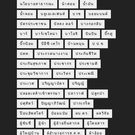
นโยบายสาธารณะ
น้าค่อม
น้ำมัน
น้ำหอม
บลูเอเลเฟ่นท์
บวช
บอยแบนด์
บัตรประชาชน
บัลลง ดอร์
บางกอกฮับ
บาร์
บาร์เซโลน่า
บาโอจิ
บินบิน
บิ๊กตู่
บิ๊กป้อม
บีอีซี-เทโร
บ้านหมุน
ป.ป.ช.
ปตท.
ประกวดนางงาม
ประกันชีวิต
ประกันสุขภาพ
ประชากร
ประชามติ
ประชุมวิชาการ
ประวิตร
ประเพณี
ประเวศ
ปริญญาบัตร
ปริญญ์
ปลอดเหล้าเข้าพรรษา
ปลาวาฬ
ปลูกป่า
ปศุสัตว์
ปัญญาภิวัฒน์
ปากเกร็ด
ป๊อบอัพสโตร์
ป๋อมแป๋ม
ผบ.ตร.
ผลวิจัย
ผู้ขับขี่
ผู้นำ
ผู้ย้ายถิ่นสากล
ผู้โดยสาร
ผู้ใหญ่บ้าน
ผ้อำนวยการส.ส.ท.
ผ้าอ้อม