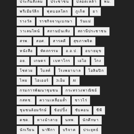
ประกันสังคม
ประชาชน
ปลอดเหล้า
พม.
พรีเมียร์ลีก
ฟุตบอลโลก
ภูเก็ต
ยา
รางวัล
ราชกิจจานุเบกษา
วันแม่
วาเลนไทน์
สถานบันเทิง
สถานีประชาชน
สรพ.
สอศ.
สารคดี
สุขภาพจิต
หนังสือ
หัตถกรรม
อ.อ.ป.
อบายมุข
อย.
เกษตร
เบทาโกร
เอไอ
โกง
โชห่วย
โบลท์
โรงพยาบาล
โอลิมปิก
ไทย
ไฮเออร์
3เอ็ม
AI
กรมการพัฒนาชุมชน
กระทรวงพาณิชย์
กสทช.
ความเหลื่อมล้ำ
ชาวไร่
ชุมชนล้อมรักษ์
ช้อปปิ้ง
ซับคอน
ซีพี
ตชด.
ทางม้าลาย
นทพ.
นักศึกษา
นักเรียน
นาฬิกา
บริจาค
ประยุทธ์