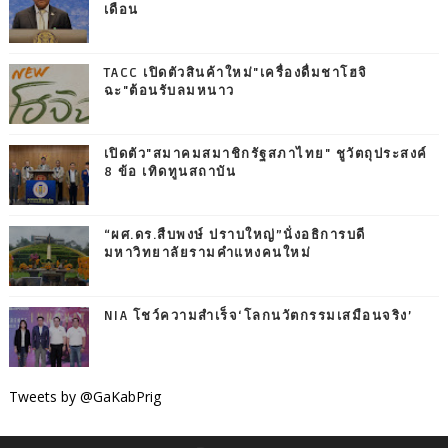
เดือน
TACC เปิดตัวสินค้าใหม่"เครื่องดื่มชาโฮจิ
ฉะ"ต้อนรับลมหนาว
เปิดตัว"สมาคมสมาชิกรัฐสภาไทย" ชูวัตถุประสงค์
8 ข้อ เทิดทูนสถาบัน
“ผศ.ดร.สืบพงษ์ ปราบใหญ่”นั่งอธิการบดี
มหาวิทยาลัยรามคำแหงคนใหม่
NIA โชว์ความสำเร็จ‘โลกนวัตกรรมเสมือนจริง’
Tweets by @GaKabPrig