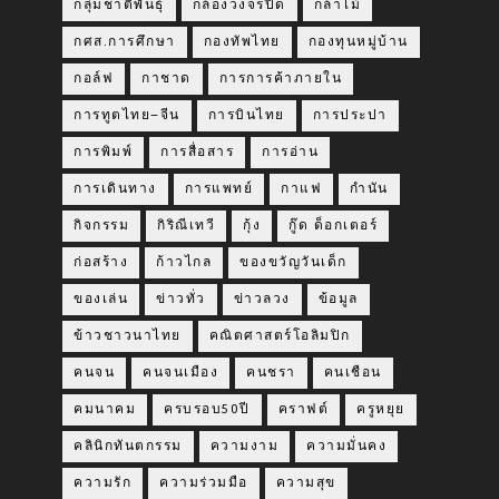
กลุ่มชาติพันธุ์
กล้องวงจรปิด
กล้าไม้
กศส.การศึกษา
กองทัพไทย
กองทุนหมู่บ้าน
กอล์ฟ
กาชาด
การการค้าภายใน
การทูตไทย–จีน
การบินไทย
การประปา
การพิมพ์
การสื่อสาร
การอ่าน
การเดินทาง
การแพทย์
กาแฟ
กำนัน
กิจกรรม
กิริณีเทวี
กุ้ง
กู๊ด ด็อกเตอร์
ก่อสร้าง
ก้าวไกล
ของขวัญวันเด็ก
ของเล่น
ข่าวทั่ว
ข่าวลวง
ข้อมูล
ข้าวชาวนาไทย
คณิตศาสตร์โอลิมปิก
คนจน
คนจนเมือง
คนชรา
คนเชือน
คมนาคม
ครบรอบ50ปี
คราฟต์
ครูหยุย
คลินิกทันตกรรม
ความงาม
ความมั่นคง
ความรัก
ความร่วมมือ
ความสุข