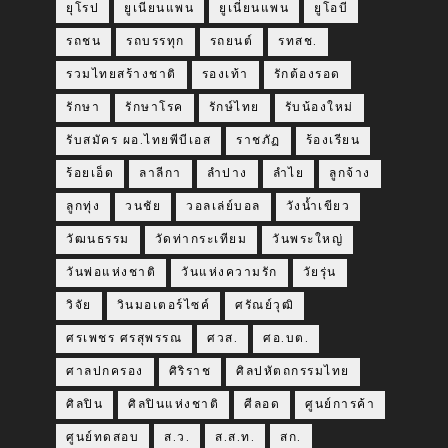
ยุโรป
ยูเนียนแพน
ยูเนี่ยนแพน
ยูโอบี
รถชน
รถบรรทุก
รถยนต์
รทสช.
รวมไทยสร้างชาติ
รองเท้า
รักต้องรอด
รักษา
รักษาโรค
รักษ์ไทย
รับน้องใหม่
รับสมัคร ผอ.ไทยพีบีเอส
ราชภัฏ
ร้องเรียน
ร้อยเอ็ด
ลาลีกา
ลำปาง
ลำไย
ลูกจ้าง
ลูกทุ่ง
วนชัย
วอลเล่ย์บอล
วังน้ำเขียว
วัฒนธรรม
วัดท่ากระเทียม
วันพระใหญ่
วันพ่อแห่งชาติ
วันแห่งความรัก
วัยรุ่น
วิจัย
วินมอเตอร์ไซค์
ศรัณย์วุฒิ
ศรเพชร ศรสุพรรณ
ศวส.
ศอ.บต.
ศาลปกครอง
ศิริราช
ศิลปหัตถกรรมไทย
ศิลปิน
ศิลปินแห่งชาติ
ศีลอด
ศูนย์การค้า
ศูนย์ทดสอบ
ส.ว.
ส.ส.ท.
สก.