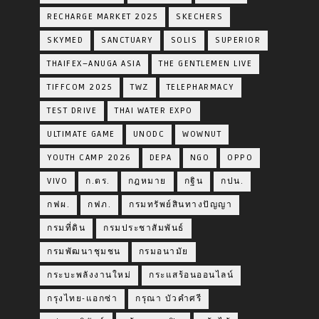
RECHARGE MARKET 2025
SKECHERS
SKYMED
SANCTUARY
SOLIS
SUPERIOR
THAIFEX–ANUGA ASIA
THE GENTLEMEN LIVE
TIFFCOM 2025
TWZ
TELEPHARMACY
TEST DRIVE
THAI WATER EXPO
ULTIMATE GAME
UNODC
WOWNUT
YOUTH CAMP 2026
DEPA
NGO
OPPO
VIVO
ก.ตร.
กฎหมาย
กฐิน
กปน.
กฟผ.
กฟภ.
กรมทรัพย์สินทางปัญญา
กรมที่ดิน
กรมประชาสัมพันธ์
กรมพัฒนาชุมชน
กรมอนามัย
กระบะพลังงานใหม่
กระแสร้อนออนไลน์
กรุงไทย-แอกซ่า
กรุณา บัวคำศรี