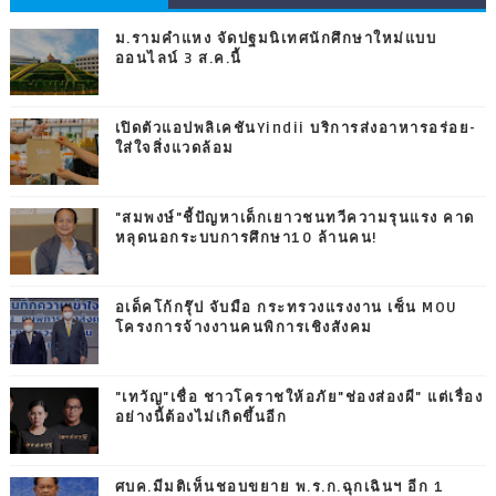
ม.รามคำแหง จัดปฐมนิเทศนักศึกษาใหม่แบบ
ออนไลน์ 3 ส.ค.นี้
เปิดตัวแอปพลิเคชันYindii บริการส่งอาหารอร่อย-
ใส่ใจสิ่งแวดล้อม
"สมพงษ์"ชี้ปัญหาเด็กเยาวชนทวีความรุนแรง คาด
หลุดนอกระบบการศึกษา10 ล้านคน!
อเด็คโก้กรุ๊ป จับมือ กระทรวงแรงงาน เซ็น MOU
โครงการจ้างงานคนพิการเชิงสังคม
"เทวัญ"เชื่อ ชาวโคราชให้อภัย"ช่องส่องผี" แต่เรื่อง
อย่างนี้ต้องไม่เกิดขึ้นอีก
ศบค.มีมติเห็นชอบขยาย พ.ร.ก.ฉุกเฉินฯ อีก 1