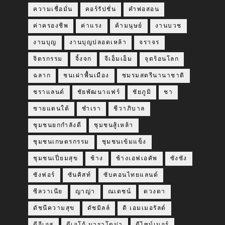
ความเชื่อมั่น
คอร์รัปชั่น
คำพ่อสอน
ค่าครองชีพ
ค่าแรง
ค้ามนุษย์
งานบวช
งานบุญ
งานบุญปลอดเหล้า
จราจร
จิตรกรรม
จิ้งจก
จีเอ็มเอ็ม
จุดร้อนโลก
ฉลาก
ชนเผ่าพื้นเมือง
ชมรมสตรีนานาชาติ
ชราแลนด์
ชัยพัฒนาแฟร์
ชัยภูมิ
ชา
ชายแดนใต้
ชำเรา
ชีวาภิบาล
ชุมชนยกกำลังดี
ชุมชนสู้เหล้า
ชุมชนเกษตรกรรม
ชุมชนเข้มแข็ง
ชุมชนเปี่ยมสุข
ช้าง
ช้างเอฟเอคัพ
ซังซัง
ซังฟอร์
ซันคิสท์
ซับคอนไทยแลนด์
ซีลวาเนีย
ญาญ่า
ณเดชน์
ดวงตา
ดัชนีความสุข
ดัชมิลล์
ดิ เอมเมอรัลด์
ดีอีเอส
ดีเอโก้ มาราโดน่า
ดีไซน์เนอร์