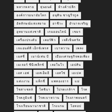
หลากหลาย
หุ่นยนต์
ห้างค้าปลีก
องค์การอนามัยโลก
อนุทิน ชาญวีรกูล
อัตลักษณ์แห่งสยาม
อาชีวะ
อำนาจเจริญ
อุทยานแห่งชาติ
เกมออนไลน์
เขมร
เครื่องประดับ
เคอร์ฟิว
เจดีเซ็นทรัล
เจแอนด์ที เอ็กซ์เพรส
เบาหวาน
เพลง
เมสซี่
เมาน์เท่น บี
เมืองเศรษฐกิจพอเพียง
เมเจอร์ ซีนีเพล็กซ์
เลอโนโว
เอปสัน
เอส เอฟ
เอสเอ็มอี
เอสโซ่
เอเปค
แต่งงาน
แท็กซี่
แพทองธาร
แม่
โซล่าเซลล์
โตชิบา
โปรดเกล้าฯ
โรค
โรคภูมิแพ้
โรคเบาหวาน
โรงภาพยนตร์
โรงเรียนนานาชาติ
โรงแรม
โอทอป