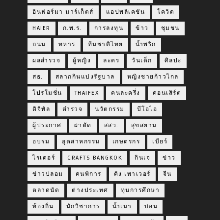
อินฟอร์มา มาร์เก็ตส์
แอปพลิเคชัน
โควิด
HAIER
ก.พ.ร.
การลงทุน
ข้าว
ชุมชน
ถนน
ทหาร
ทีมชาติไทย
น้ำพริก
ผลสำรวจ
ผู้หญิง
ละคร
วันเด็ก
ศิลปะ
สธ.
สลากกินแบ่งรัฐบาล
หญิงชายก้าวไกล
โปรโมชั่น
THAIFEX
คนละครึ่ง
คอนเสิร์ต
ดิจิทัล
ตำรวจ
นวัตกรรม
บีโอไอ
ผู้ประกาศ
ผ่าตัด
สสว.
สุขสยาม
อบรม
อุตสาหกรรม
เกษตรกร
เบียร์
ไรเดอร์
CRAFTS BANGKOK
กินเจ
ข่าว
ข่าวปลอม
คนพิการ
คิง เพาเวอร์
จีน
ตลาดนัด
ต่างประเทศ
ทุนการศึกษา
ท้องถิ่น
นักวิชาการ
น้ำเมา
บ่อน