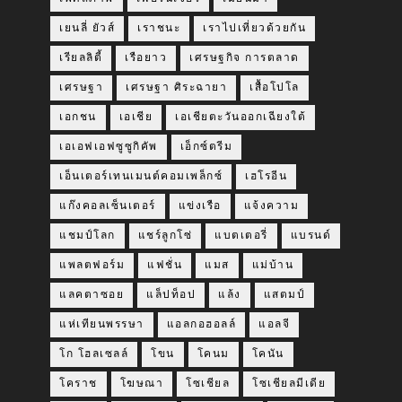
เยนลี่ ยัวส์
เราชนะ
เราไปเที่ยวด้วยกัน
เรียลลิตี้
เรือยาว
เศรษฐกิจ การตลาด
เศรษฐา
เศรษฐา ศิระฉายา
เสื้อโปโล
เอกชน
เอเชีย
เอเชียตะวันออกเฉียงใต้
เอเอฟเอฟซูซูกิคัพ
เอ็กซ์ตรีม
เอ็นเตอร์เทนเมนต์คอมเพล็กซ์
เฮโรอีน
แก๊งคอลเซ็นเตอร์
แข่งเรือ
แจ้งความ
แชมป์โลก
แชร์ลูกโซ่
แบตเตอรี่
แบรนด์
แพลตฟอร์ม
แฟชั่น
แมส
แม่บ้าน
แลคตาซอย
แล็ปท็อป
แล้ง
แสตมป์
แห่เทียนพรรษา
แอลกอฮอลล์
แอลจี
โก โฮลเซลล์
โขน
โคนม
โคนัน
โคราช
โฆษณา
โซเชียล
โซเชียลมีเดีย