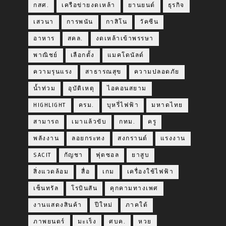
กสศ.
เครือข่ายงดเหล้า
ยานยนต์
ธุรกิจ
เสวนา
การพนัน
กาสิโน
วัคซีน
อาหาร
สคล.
งดเหล้าเข้าพรรษา
พาณิชย์
เลือกตั้ง
แมคโดนัลด์
ความรุนแรง
สาธารณสุข
ความปลอดภัย
น้ำท่วม
อุบัติเหตุ
ไอคอนสยาม
HIGHLIGHT
ครม.
บุหรี่ไฟฟ้า
มหาดไทย
สามารถ
เมาแล้วขับ
กทม.
ครู
พลังงาน
ลอยกระทง
สงกรานต์
แรงงาน
SACIT
กัญชา
ฟุตซอล
ยาสูบ
สิ่งแวดล้อม
สื่อ
เกม
เครื่องใช้ไฟฟ้า
เซ็นทรัล
โรบินสัน
คุกคามทางเพศ
งานแสดงสินค้า
ปีใหม่
ภาคใต้
ภาพยนตร์
มะเร็ง
ศบค.
หวย