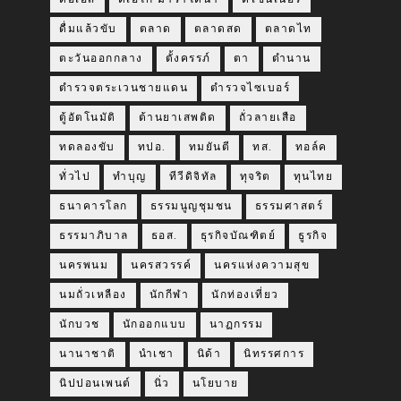
ดื่มแล้วขับ
ตลาด
ตลาดสด
ตลาดไท
ตะวันออกกลาง
ตั้งครรภ์
ตา
ตำนาน
ตำรวจตระเวนชายแดน
ตำรวจไซเบอร์
ตู้อัตโนมัติ
ต้านยาเสพติด
ถั่วลายเสือ
ทดลองขับ
ทปอ.
ทมยันตี
ทส.
ทอล์ค
ทั่วไป
ทำบุญ
ทีวีดิจิทัล
ทุจริต
ทุนไทย
ธนาคารโลก
ธรรมนูญชุมชน
ธรรมศาสตร์
ธรรมาภิบาล
ธอส.
ธุรกิจบัณฑิตย์
ธูรกิจ
นครพนม
นครสวรรค์
นครแห่งความสุข
นมถั่วเหลือง
นักกีฬา
นักท่องเที่ยว
นักบวช
นักออกแบบ
นาฏกรรม
นานาชาติ
นำเชา
นิด้า
นิทรรศการ
นิปปอนเพนต์
นิ่ว
นโยบาย