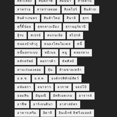
สัตว์เลี้ยง
สันติภาพ
สัมมนา
สายด่วน
สาหร่าย
สาหร่ายทอด
สิงคโปร์
สินค้าGI
สินค้าเกษตร
สินค้าใหม่
สึนามิ
สุกร
สุกี้ตี๋น้อย
สุขกลางเมือง
สุราษฎร์ธานี
สู้รบ
สเปรย์
สแกนเนีย
สไปรท์
หนองบัวลำภู
หนองโสนโมเดล
หนี้
หนี้นอกระบบ
หมีเนย
หมู
หลอกลวง
หลักทรัพย์
หอการค้า
หัตศิลป์
หาบเร่แผงลอย
หุ้น
ห้ามขายเหล้า
อ.ต.ช.
อ.ส.ค.
องค์กรพิทักษ์สัตว์
อนันตรา
อนาจาร
อวกาศ
ออปโป้
ออมสิน
อัญมณี
อัลติเมตเกม
อาจารย์
อาชีพ
อาร์เจนตินา
อาสาสมัคร
อาหารเสริม
อิตาลี
อินเด็กซ์ ลิฟวิ่งมอลล์