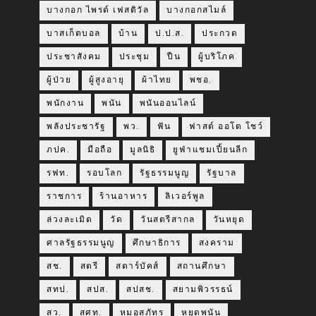
บางกอก ไพรด์ เฟสติวัล
บางกอกสไมล์
บาสเก็ตบอล
บ้าน
ป.ป.ส.
ประกวด
ประชาสังคม
ประชุม
ปืน
ผู้บริโภค
ผู้ป่วย
ผู้สูงอายุ
ผ้าไทย
พชอ.
พนักงาน
พนัน
พนันออนไลน์
พลังประชารัฐ
พว.
ฟัน
ฟาสต์ ออโต โชว์
ภปค.
มือถือ
มูลนิธิ
ยูฟ่าแชมเปี้ยนลีก
รฟท.
รอบโลก
รัฐธรรมนูญ
รัฐบาล
ราชการ
ร้านอาหาร
ลิเวอร์พูล
ล่วงละเมิด
วัด
วันสตรีสากล
วันหยุด
ศาลรัฐธรรมนูญ
ศึกษาธิการ
สงคราม
สช.
สตรี
สตาร์บัคส์
สถานศึกษา
สทป.
สปส.
สปสช.
สยามพิวรรธน์
สว.
สศท.
หมอสุภัทร
หยุดพนัน