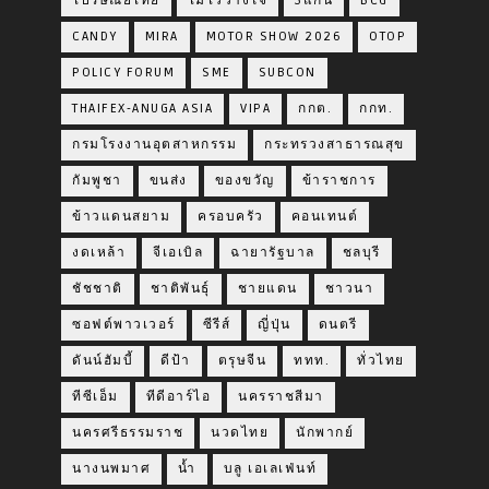
ไปรษณีย์ไทย
ไม่ไว้วางใจ
5แกน
BCG
CANDY
MIRA
MOTOR SHOW 2026
OTOP
POLICY FORUM
SME
SUBCON
THAIFEX-ANUGA ASIA
VIPA
กกต.
กกท.
กรมโรงงานอุตสาหกรรม
กระทรวงสาธารณสุข
กัมพูชา
ขนส่ง
ของขวัญ
ข้าราชการ
ข้าวแดนสยาม
ครอบครัว
คอนเทนต์
งดเหล้า
จีเอเบิล
ฉายารัฐบาล
ชลบุรี
ชัชชาติ
ชาติพันธุ์
ชายแดน
ชาวนา
ซอฟต์พาวเวอร์
ซีรีส์
ญี่ปุ่น
ดนตรี
ดันน์ฮัมบี้
ดีป้า
ตรุษจีน
ททท.
ทั่วไทย
ทีซีเอ็ม
ทีดีอาร์ไอ
นครราชสีมา
นครศรีธรรมราช
นวดไทย
นักพากย์
นางนพมาศ
น้ำ
บลู เอเลเฟ่นท์