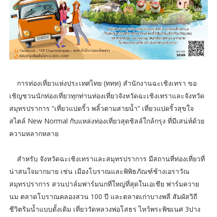
การท่องเที่ยวแห่งประเทศไทย (ททท) สำนักงานฉะเชิงเทรา ขอ
เชิญชวนนักท่องเที่ยวทุกท่านท่องเที่ยวจังหวัดฉะเชิงเทราและจังหวัด
สมุทรปราการ “เที่ยวแปดริ้ว พลิ้วตามสายน้ำ” เที่ยวแปดริ้วสุขใจ
สไตล์ New Normal กับแหล่งท่องเที่ยวสุดชิลล์ใกล้กรุง ที่มีเสน่ห์ด้วย
ความหลากหลาย
สำหรับ จังหวัดฉะเชิงเทราและสมุทรปราการ มีสถานที่ท่องเที่ยวที่
น่าสนใจมากมาย เช่น เมืองโบราณและพิพิธภัณฑ์ช้างเอราวัณ
สมุทรปราการ สวนปาล์มฟาร์มนกที่ใหญ่ที่สุดในเอเชีย ฟาร์มควาย
นม ตลาดโบราณคลองสวน 100 ปี และตลาดเก่าบางพลี สัมผัสวิถี
ชีวิตริมน้ำแบบดั้งเดิม เที่ยววัดหลวงพ่อโสธร ไหว้พระพิฆเนศ 3ปาง