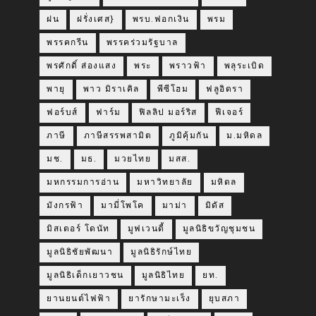
ฝน
ฝรั่งเศส}
พรบ.ฟอกเงิน
พรม
พรรคกรีน
พรรคร่วมรัฐบาล
พรศักดิ์ ส่องแสง
พระ
พราวฟ้า
พลุระเบิด
พายุ
พาว มิราเคิล
พีซีโฮม
ฟลูอิดรา
ฟอร์บส์
ฟาร์ม
ฟิลลิป มอร์ริส
ฟีเจอร์
ภาษี
ภาษีสรรพสามิต
ภูมิคุ้มกัน
ม.มหิดล
มช.
มธ.
มวยไทย
มสส.
มหกรรมการอ่าน
มหาวิทยาลัย
มหิดล
มังกรฟ้า
มามี่โพโค
มาม่า
มิดัส
มิสเตอร์ โดนัท
มูฟเวนดี้
มูลนิธิขวัญชุมชน
มูลนิธิชัยพัฒนา
มูลนิธิรักษ์ไทย
มูลนิธิเด็กเยาวชน
มูลนิธิไทย
ยท.
ยานยนต์ไฟฟ้า
ยารักษามะเร็ง
ยุบสภา