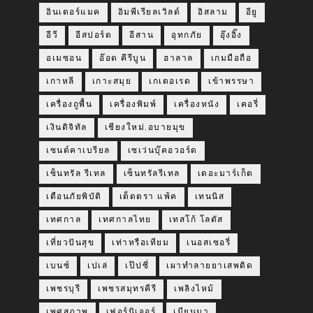
อินเตอร์แมค
อิมพีเรียลเวิลด์
อิสลาม
อียู
อีวี
อีสปอร์ต
อีสาน
อุทกภัย
อุ๊งอิ๊ง
อเมซอน
อ๊อด คีรีบูน
ฮาลาล
เกมมือถือ
เกาหลี
เกาะสมุย
เกเตอเรด
เข้าพรรษา
เครื่องถูพื้น
เครื่องพิมพ์
เครื่องหนัง
เคอรี่
เงินดิจิทัล
เชียงใหม่.อบายมุข
เซนต์คาเบรียล
เซเว่นบุ๊คอวอร์ด
เซ็นทรัล รีเทล
เซ็นทรัลรีเทล
เดอะมาร์เก็ต
เตือนภัยพิบัติ
เต็ดตรา แพ้ค
เทนนิส
เทศกาล
เทศกาลไทย
เทสโก้ โลตัส
เที่ยวปันสุข
เท่าหรือเทียม
เนอสเซอรี่
เบนซ์
เปเล่
เป๊ปซี่
เผาทำลายยาเสพติด
เพชรบุรี
เพชรสมุทรคีรี
เพลิงไหม้
เพศสภาพ
เฟอร์นิเจอร์
เมียนมา