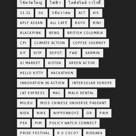
ไข้หวัดใหญ่
ไฟฟ้า
ไลฟ์สไตล์ วาไรตี้
11.11
3ป.
5ธันวาคม
ACT
AIS
APLF ASEAN
ALL CAFÉ
BGYO
BINI
BLACKPINK
BENQ
BRITISH COLUMBIA
CPI
CLIMATE ACTION
COFFEE JOURNEY
DIT
DITP
DEPOT
FWD
GARMIN
GI MARKET
GISTDA
GREEN ACTIVE
HELLO KITTY
HACKATHON
INNOVATION IN ACTION
INTERSOLAR EUROPE
J&T EXPRESS
MAC
MALO DENTAL
MILIEU
MISS CHINESE UNIVERSE PAGEANT
NIDA
NIKE
NIPPONBOYZ
OR
PAIH
PEA
PIM
POLICY WATCH CONNECT
PRIDE FESTIVAL
R U COCO?
RIDDARA