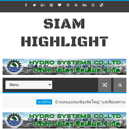
SIAM
HIGHLIGHT
บ้านหนองสองห้องจัดใหญ่ “แห่เทียนพรรษา–ผ้าป่าซาเ
ข่าวทั่วไป