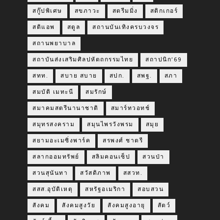
สกู๊ปพิเศษ
สขภาวะ
สตรีมมิ่ง
สติกเกอร์
สติแอพ
สตูล
สถานบันเทิงครบวงจร
สถานพยาบาล
สถาบันส่งเสริมศิลปหัตถกรรมไทย
สถาปนิก’69
สทท.
สบาย สบาย
สปก.
สพฐ.
สภา
สมบัติ เมทะนี
สมรักษ์
สมาคมสตรีนานาชาติ
สมาร์ทวอทช์
สมุทรสงคราม
สมุนไพรวังพรม
สมุย
สยามอะเมซิ่งพาร์ค
สรพงศ์ ชาตรี
สลากออมทรัพย์
สลิมคอนเซ็ป
สวนป่า
สวนสุนันทา
สวัสดิภาพ
สสวท.
สสส.อุบัติเหตุ
สหรัฐอเมริกา
สอบสวน
สังคม
สังคมสูงวัย
สังคมสูงอายุ
สัตว์