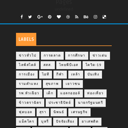
Pages
undefined
LABELS
ข่าวทั่วไป
การตลาด
การศึกษา
ข่าวเด่น
ไลฟ์สไตล์
สสส.
ไทยพีบีเอส
โควิด-19
การเมือง
ไอที
กีฬา
เหล้า
บันเทิง
รามคำแหง
สุขภาพ
เยาวชน
รพ.หัวเฉียว
เด็ก
แอลกอฮอล์
ท่องเที่ยว
ข้าวตราฉัตร
ประชาธิปัตย์
นายกรัฐมนตรี
ฟุตบอล
สุรา
นิพนธ์
เศรษฐกิจ
แม็คโคร
บุหรี่
ปัจจัยเสี่ยง
ยาเสพติด