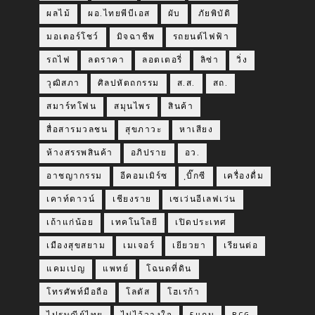
ผลไม้
ผอ.ไทยพีบีเอส
ผับ
ภัยพิบัติ
มอเตอร์โชว์
มิจฉาชีพ
รถยนต์ไฟฟ้า
รถไฟ
ลดราคา
ลอตเตอรี่
ลิซ่า
วิ่ง
วุฒิสภา
ศิลปหัตถกรรม
ส.ส.
สถ.
สมาร์ทโฟน
สมุนไพร
สินค้า
สื่อสารมวลชน
สุขภาวะ
หาเสียง
ห้างสรรพสินค้า
อภิปราย
อว.
อาชญากรรม
อีคอมเมิร์ซ
ฺบิ๊กซี
เครื่องดื่ม
เคาท์ดาวน์
เชียงราย
เซเว่นอีเลฟเว่น
เถ้าแก่น้อย
เทคโนโลยี
เปิดประเทศ
เมืองสุขสยาม
เมเจอร์
เยียวยา
เรียนต่อ
แคมเปญ
แพทย์
โฉนดที่ดิน
โทรศัพท์มือถือ
โลตัส
โฮเรก้า