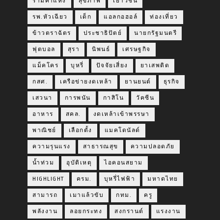
รามคำแหง
สุขภาพ
เยาวชน
รพ.หัวเฉียว
เด็ก
แอลกอฮอล์
ท่องเที่ยว
ข้าวตราฉัตร
ประชาธิปัตย์
นายกรัฐมนตรี
ฟุตบอล
สุรา
นิพนธ์
เศรษฐกิจ
แม็คโคร
บุหรี่
ปัจจัยเสี่ยง
ยาเสพติด
กสศ.
เครือข่ายงดเหล้า
ยานยนต์
ธุรกิจ
เสวนา
การพนัน
กาสิโน
วัคซีน
อาหาร
สคล.
งดเหล้าเข้าพรรษา
พาณิชย์
เลือกตั้ง
แมคโดนัลด์
ความรุนแรง
สาธารณสุข
ความปลอดภัย
น้ำท่วม
อุบัติเหตุ
ไอคอนสยาม
HIGHLIGHT
ครม.
บุหรี่ไฟฟ้า
มหาดไทย
สามารถ
เมาแล้วขับ
กทม.
ครู
พลังงาน
ลอยกระทง
สงกรานต์
แรงงาน