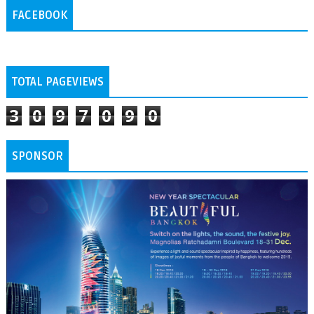
FACEBOOK
TOTAL PAGEVIEWS
3
0
9
7
0
9
0
SPONSOR