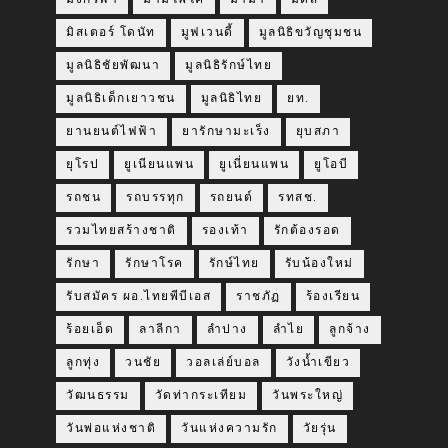
มิสเตอร์ โดนัท
มูฟเวนดี้
มูลนิธิขวัญชุมชน
มูลนิธิชัยพัฒนา
มูลนิธิรักษ์ไทย
มูลนิธิเด็กเยาวชน
มูลนิธิไทย
ยท.
ยานยนต์ไฟฟ้า
ยารักษามะเร็ง
ยุบสภา
ยุโรป
ยูเนียนแพน
ยูเนี่ยนแพน
ยูโอบี
รถชน
รถบรรทุก
รถยนต์
รทสช.
รวมไทยสร้างชาติ
รองเท้า
รักต้องรอด
รักษา
รักษาโรค
รักษ์ไทย
รับน้องใหม่
รับสมัคร ผอ.ไทยพีบีเอส
ราชภัฏ
ร้องเรียน
ร้อยเอ็ด
ลาลีกา
ลำปาง
ลำไย
ลูกจ้าง
ลูกทุ่ง
วนชัย
วอลเล่ย์บอล
วังน้ำเขียว
วัฒนธรรม
วัดท่ากระเทียม
วันพระใหญ่
วันพ่อแห่งชาติ
วันแห่งความรัก
วัยรุ่น