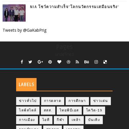
NIA โชว์ความสำเร็จ‘โลกนวัตกรรมเสมือนจริง’
Tweets by @GaKabPrig
Pages
undefined
LABELS
ข่าวทั่วไป
การตลาด
การศึกษา
ข่าวเด่น
ไลฟ์สไตล์
สสส.
ไทยพีบีเอส
โควิด-19
การเมือง
ไอที
กีฬา
เหล้า
บันเทิง