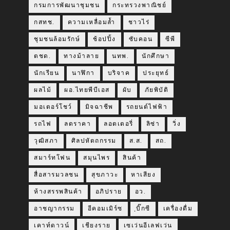
กรมการพัฒนาชุมชน
กระทรวงพาณิชย์
กสทช.
ความเหลื่อมล้ำ
ชาวไร่
ชุมชนล้อมรักษ์
ช้อปปิ้ง
ซับคอน
ซีพี
ตชด.
ทางม้าลาย
นทพ.
นักศึกษา
นักเรียน
นาฬิกา
บริจาค
ประยุทธ์
ผลไม้
ผอ.ไทยพีบีเอส
ผับ
ภัยพิบัติ
มอเตอร์โชว์
มิจฉาชีพ
รถยนต์ไฟฟ้า
รถไฟ
ลดราคา
ลอตเตอรี่
ลิซ่า
วิ่ง
วุฒิสภา
ศิลปหัตถกรรม
ส.ส.
สถ.
สมาร์ทโฟน
สมุนไพร
สินค้า
สื่อสารมวลชน
สุขภาวะ
หาเสียง
ห้างสรรพสินค้า
อภิปราย
อว.
อาชญากรรม
อีคอมเมิร์ซ
ฺบิ๊กซี
เครื่องดื่ม
เคาท์ดาวน์
เชียงราย
เซเว่นอีเลฟเว่น