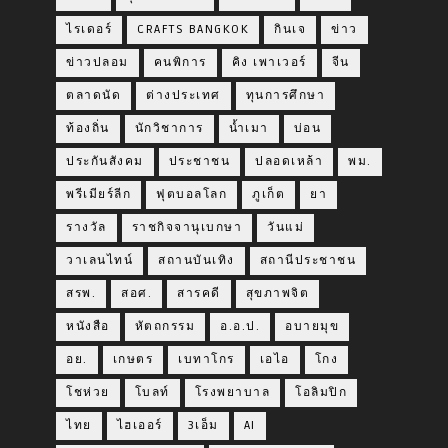
ไรเดอร์
CRAFTS BANGKOK
กินเจ
ข่าว
ข่าวปลอม
คนพิการ
คิง เพาเวอร์
จีน
ตลาดนัด
ต่างประเทศ
ทุนการศึกษา
ท้องถิ่น
นักวิชาการ
น้ำเมา
บ่อน
ประกันสังคม
ประชาชน
ปลอดเหล้า
พม.
พรีเมียร์ลีก
ฟุตบอลโลก
ภูเก็ต
ยา
รางวัล
ราชกิจจานุเบกษา
วันแม่
วาเลนไทน์
สถานบันเทิง
สถานีประชาชน
สรพ.
สอศ.
สารคดี
สุขภาพจิต
หนังสือ
หัตถกรรม
อ.อ.ป.
อบายมุข
อย.
เกษตร
เบทาโกร
เอไอ
โกง
โชห่วย
โบลท์
โรงพยาบาล
โอลิมปิก
ไทย
ไฮเออร์
3เอ็ม
AI