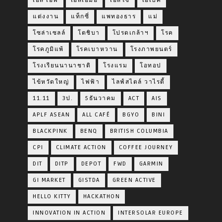
เอส เอฟ
เอสเอ็มอี
เอสโซ่
เอเปค
แต่งงาน
แท็กซี่
แพทองธาร
แม่
โซล่าเซลล์
โตชิบา
โปรดเกล้าฯ
โรค
โรคภูมิแพ้
โรคเบาหวาน
โรงภาพยนตร์
โรงเรียนนานาชาติ
โรงแรม
โอทอป
ไข้หวัดใหญ่
ไฟฟ้า
ไลฟ์สไตล์ วาไรตี้
11.11
3ป.
5ธันวาคม
ACT
AIS
APLF ASEAN
ALL CAFÉ
BGYO
BINI
BLACKPINK
BENQ
BRITISH COLUMBIA
CPI
CLIMATE ACTION
COFFEE JOURNEY
DIT
DITP
DEPOT
FWD
GARMIN
GI MARKET
GISTDA
GREEN ACTIVE
HELLO KITTY
HACKATHON
INNOVATION IN ACTION
INTERSOLAR EUROPE