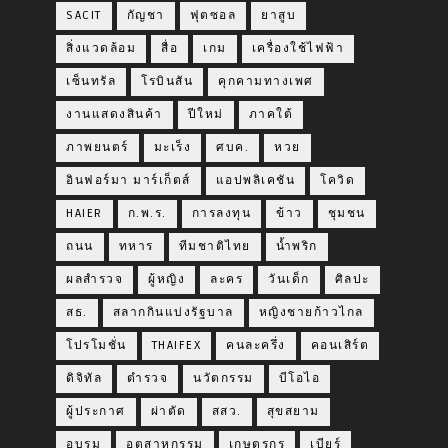
SACIT
กัญชา
ฟุตซอล
ยาสูบ
สิ่งแวดล้อม
สื่อ
เกม
เครื่องใช้ไฟฟ้า
เซ็นทรัล
โรบินสัน
คุกคามทางเพศ
งานแสดงสินค้า
ปีใหม่
ภาคใต้
ภาพยนตร์
มะเร็ง
ศบค.
หวย
อินฟอร์มา มาร์เก็ตส์
แอปพลิเคชัน
โควิด
HAIER
ก.พ.ร.
การลงทุน
ข้าว
ชุมชน
ถนน
ทหาร
ทีมชาติไทย
น้ำพริก
ผลสำรวจ
ผู้หญิง
ละคร
วันเด็ก
ศิลปะ
สธ.
สลากกินแบ่งรัฐบาล
หญิงชายก้าวไกล
โปรโมชั่น
THAIFEX
คนละครึ่ง
คอนเสิร์ต
ดิจิทัล
ตำรวจ
นวัตกรรม
บีโอไอ
ผู้ประกาศ
ผ่าตัด
สสว.
สุขสยาม
อบรม
อุตสาหกรรม
เกษตรกร
เบียร์