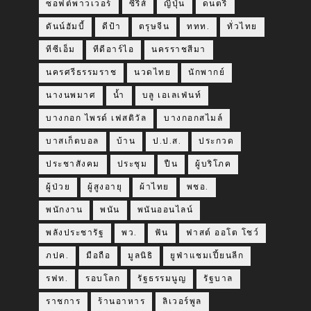
ซอฟต์พาวเวอร์
ซีรีส์
ญี่ปุ่น
ดนตรี
ดันน์ฮัมบี้
ดีป้า
ตรุษจีน
ททท.
ทั่วไทย
ทีซีเอ็ม
ทีดีอาร์ไอ
นครราชสีมา
นครศรีธรรมราช
นวดไทย
นักพากย์
นางนพมาศ
น้ำ
บลู เอเลเฟ่นท์
บางกอก ไพรด์ เฟสติวัล
บางกอกสไมล์
บาสเก็ตบอล
บ้าน
ป.ป.ส.
ประกวด
ประชาสังคม
ประชุม
ปืน
ผู้บริโภค
ผู้ป่วย
ผู้สูงอายุ
ผ้าไทย
พชอ.
พนักงาน
พนัน
พนันออนไลน์
พลังประชารัฐ
พว.
ฟัน
ฟาสต์ ออโต โชว์
ภปค.
มือถือ
มูลนิธิ
ยูฟ่าแชมเปี้ยนลีก
รฟท.
รอบโลก
รัฐธรรมนูญ
รัฐบาล
ราชการ
ร้านอาหาร
ลิเวอร์พูล