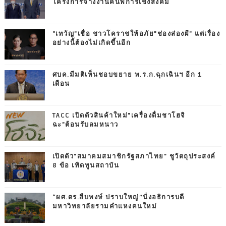
โครงการจ้างงานคนพิการเชิงสังคม
"เทวัญ"เชื่อ ชาวโคราชให้อภัย"ช่องส่องผี" แต่เรื่อง
อย่างนี้ต้องไม่เกิดขึ้นอีก
ศบค.มีมติเห็นชอบขยาย พ.ร.ก.ฉุกเฉินฯ อีก 1
เดือน
TACC เปิดตัวสินค้าใหม่"เครื่องดื่มชาโฮจิ
ฉะ"ต้อนรับลมหนาว
เปิดตัว"สมาคมสมาชิกรัฐสภาไทย" ชูวัตถุประสงค์
8 ข้อ เทิดทูนสถาบัน
“ผศ.ดร.สืบพงษ์ ปราบใหญ่”นั่งอธิการบดี
มหาวิทยาลัยรามคำแหงคนใหม่