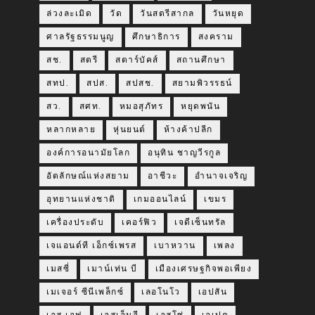
ล่วงละเมิด
วัด
วันสตรีสากล
วันหยุด
ศาลรัฐธรรมนูญ
ศึกษาธิการ
สงคราม
สช.
สตรี
สตาร์บัคส์
สถานศึกษา
สทป.
สปส.
สปสช.
สยามพิวรรธน์
สว.
สศท.
หมอสุภัทร
หยุดพนัน
หลากหลาย
หุ่นยนต์
ห้างค้าปลีก
องค์การอนามัยโลก
อนุทิน ชาญวีรกูล
อัตลักษณ์แห่งสยาม
อาชีวะ
อำนาจเจริญ
อุทยานแห่งชาติ
เกมออนไลน์
เขมร
เครื่องประดับ
เคอร์ฟิว
เจดีเซ็นทรัล
เจแอนด์ที เอ็กซ์เพรส
เบาหวาน
เพลง
เมสซี่
เมาน์เท่น บี
เมืองเศรษฐกิจพอเพียง
เมเจอร์ ซีนีเพล็กซ์
เลอโนโว
เอปสัน