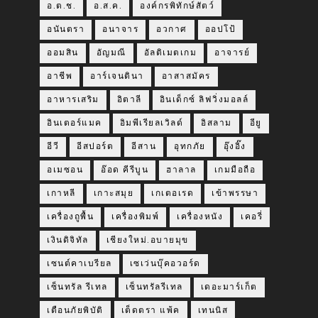
อ.ต.ช.
อ.ส.ค.
องค์กรพิทักษ์สัตว์
อนันตรา
อนาจาร
อวกาศ
ออปโป้
ออมสิน
อัญมณี
อัลติเมตเกม
อาจารย์
อาชีพ
อาร์เจนตินา
อาสาสมัคร
อาหารเสริม
อิตาลี
อินเด็กซ์ ลิฟวิ่งมอลล์
อินเตอร์แมค
อิมพีเรียลเวิลด์
อิสลาม
อียู
อีวี
อีสปอร์ต
อีสาน
อุทกภัย
อุ๊งอิ๊ง
อเมซอน
อ๊อด คีรีบูน
ฮาลาล
เกมมือถือ
เกาหลี
เกาะสมุย
เกเตอเรด
เข้าพรรษา
เครื่องถูพื้น
เครื่องพิมพ์
เครื่องหนัง
เคอรี่
เงินดิจิทัล
เชียงใหม่.อบายมุข
เซนต์คาเบรียล
เซเว่นบุ๊คอวอร์ด
เซ็นทรัล รีเทล
เซ็นทรัลรีเทล
เดอะมาร์เก็ต
เตือนภัยพิบัติ
เต็ดตรา แพ้ค
เทนนิส