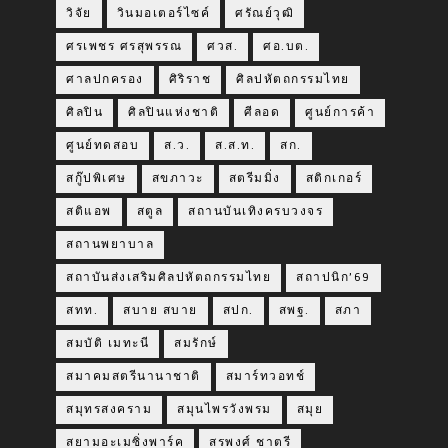
วิจัย
วินมอเตอร์ไซค์
ศรัณย์วุฒิ
ศรเพชร ศรสุพรรณ
ศวส.
ศอ.บต.
ศาลปกครอง
ศิริราช
ศิลปหัตถกรรมไทย
ศิลปิน
ศิลปินแห่งชาติ
ศีลอด
ศูนย์การค้า
ศูนย์ทดสอบ
ส.ว.
ส.ส.ท.
สก.
สกู๊ปพิเศษ
สขภาวะ
สตรีมมิ่ง
สติกเกอร์
สติแอพ
สตูล
สถานบันเทิงครบวงจร
สถานพยาบาล
สถาบันส่งเสริมศิลปหัตถกรรมไทย
สถาปนิก’69
สทท.
สบาย สบาย
สปก.
สพฐ.
สภา
สมบัติ เมทะนี
สมรักษ์
สมาคมสตรีนานาชาติ
สมาร์ทวอทช์
สมุทรสงคราม
สมุนไพรวังพรม
สมุย
สยามอะเมซิ่งพาร์ค
สรพงศ์ ชาตรี