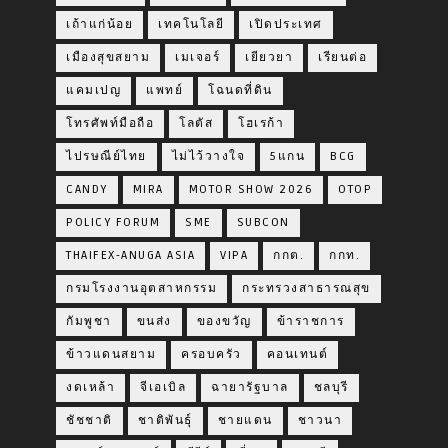
เถ้าแก่น้อย
เทคโนโลยี
เปิดประเทศ
เมืองสุขสยาม
เมเจอร์
เยียวยา
เรียนต่อ
แคมเปญ
แพทย์
โฉนดที่ดิน
โทรศัพท์มือถือ
โลตัส
โฮเรก้า
ไปรษณีย์ไทย
ไม่ไว้วางใจ
5แกน
BCG
CANDY
MIRA
MOTOR SHOW 2026
OTOP
POLICY FORUM
SME
SUBCON
THAIFEX-ANUGA ASIA
VIPA
กกต.
กกท.
กรมโรงงานอุตสาหกรรม
กระทรวงสาธารณสุข
กัมพูชา
ขนส่ง
ของขวัญ
ข้าราชการ
ข้าวแดนสยาม
ครอบครัว
คอนเทนต์
งดเหล้า
จีเอเบิล
ฉายารัฐบาล
ชลบุรี
ชัชชาติ
ชาติพันธุ์
ชายแดน
ชาวนา