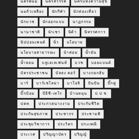
นครพนม
นครสวรรค์
นครแห่งความสุข
นมถั่วเหลือง
นักกีฬา
นักท่องเที่ยว
นักบวช
นักออกแบบ
นาฏกรรม
นานาชาติ
นำเชา
นิด้า
นิทรรศการ
นิปปอนเพนต์
นิ่ว
นโยบาย
นโยบายสาธารณะ
น้าค่อม
น้ำมัน
น้ำหอม
บลูเอเลเฟ่นท์
บวช
บอยแบนด์
บัตรประชาชน
บัลลง ดอร์
บางกอกฮับ
บาร์
บาร์เซโลน่า
บาโอจิ
บินบิน
บิ๊กตู่
บิ๊กป้อม
บีอีซี-เทโร
บ้านหมุน
ป.ป.ช.
ปตท.
ประกวดนางงาม
ประกันชีวิต
ประกันสุขภาพ
ประชากร
ประชามติ
ประชุมวิชาการ
ประวิตร
ประเพณี
ประเวศ
ปริญญาบัตร
ปริญญ์