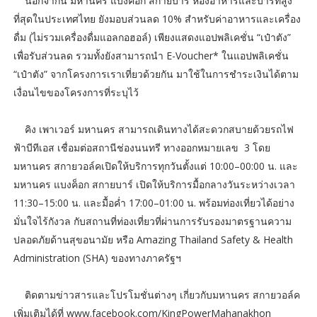
นอกจากนี้ มหานคร แบงค็อก สกายบาร์ ห้องอาหารและบาร์ที่สูง
ที่สุดในประเทศไทย ยังมอบส่วนลด 10% สำหรับค่าอาหารและเครื่อง
ดื่ม (ไม่รวมเครื่องดื่มแอลกอฮอล์) เพียงแสดงแอปพลิเคชั่น “เป๋าตัง”
เพื่อรับส่วนลด รวมทั้งยังสามารถนำ E-Voucher* ในแอปพลิเคชั่น
“เป๋าตัง” จากโครงการเราเที่ยวด้วยกัน มาใช้ในการชำระเงินได้ตาม
เงื่อนไขของโครงการที่ระบุไว้
คิง เพาเวอร์ มหานคร สามารถเดินทางได้สะดวกสบายด้วยรถไฟ
ฟ้าบีทีเอส เชื่อมต่อสถานีช่องนนทรี ทางออกหมายเลข 3 โดย
มหานคร สกายวอล์คเปิดให้บริการทุกวันตั้งแต่ 10:00–00:00 น. และ
มหานคร แบงค็อก สกายบาร์ เปิดให้บริการมื้อกลางวันระหว่างเวลา
11:30–15:00 น. และมื้อค่ำ 17:00–01:00 น. พร้อมท่องเที่ยวได้อย่าง
มั่นใจไร้กังวล กับสถานที่ท่องเที่ยวที่ผ่านการรับรองมาตรฐานความ
ปลอดภัยด้านสุขอนามัย หรือ Amazing Thailand Safety & Health
Administration (SHA) ของทางภาครัฐฯ
ติดตามข่าวสารและโปรโมชั่นต่างๆ เกี่ยวกับมหานคร สกายวอล์ค
เพิ่มเติมได้ที่ www.facebook.com/KingPowerMahanakhon