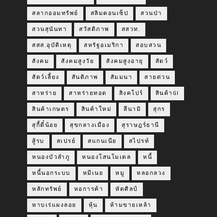
สลากออมทรัพย์
สลิมคอนเซ็ป
สวนป่า
สวนสุนันทา
สวัสดิภาพ
สสวท.
สสส.อุบัติเหตุ
สหรัฐอเมริกา
สอบสวน
สังคม
สังคมสูงวัย
สังคมสูงอายุ
สัตว์
สัตว์เลี้ยง
สันติภาพ
สัมมนา
สายด่วน
สาหร่าย
สาหร่ายทอด
สิงคโปร์
สินค้าGI
สินค้าเกษตร
สินค้าใหม่
สึนามิ
สุกร
สุกี้ตี๋น้อย
สุขกลางเมือง
สุราษฎร์ธานี
สู้รบ
สเปรย์
สแกนเนีย
สไปรท์
หนองบัวลำภู
หนองโสนโมเดล
หนี้
หนี้นอกระบบ
หมีเนย
หมู
หลอกลวง
หลักทรัพย์
หอการค้า
หัตศิลป์
หาบเร่แผงลอย
หุ้น
ห้ามขายเหล้า