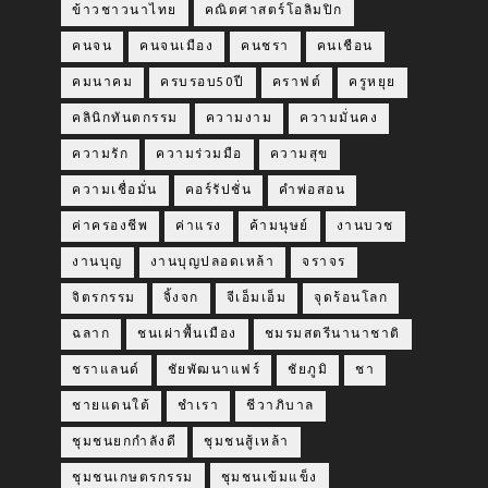
ข้าวชาวนาไทย
คณิตศาสตร์โอลิมปิก
คนจน
คนจนเมือง
คนชรา
คนเชือน
คมนาคม
ครบรอบ50ปี
คราฟต์
ครูหยุย
คลินิกทันตกรรม
ความงาม
ความมั่นคง
ความรัก
ความร่วมมือ
ความสุข
ความเชื่อมั่น
คอร์รัปชั่น
คำพ่อสอน
ค่าครองชีพ
ค่าแรง
ค้ามนุษย์
งานบวช
งานบุญ
งานบุญปลอดเหล้า
จราจร
จิตรกรรม
จิ้งจก
จีเอ็มเอ็ม
จุดร้อนโลก
ฉลาก
ชนเผ่าพื้นเมือง
ชมรมสตรีนานาชาติ
ชราแลนด์
ชัยพัฒนาแฟร์
ชัยภูมิ
ชา
ชายแดนใต้
ชำเรา
ชีวาภิบาล
ชุมชนยกกำลังดี
ชุมชนสู้เหล้า
ชุมชนเกษตรกรรม
ชุมชนเข้มแข็ง