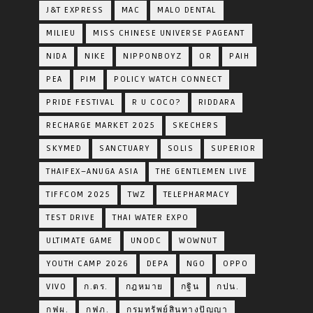
J&T EXPRESS
MAC
MALO DENTAL
MILIEU
MISS CHINESE UNIVERSE PAGEANT
NIDA
NIKE
NIPPONBOYZ
OR
PAIH
PEA
PIM
POLICY WATCH CONNECT
PRIDE FESTIVAL
R U COCO?
RIDDARA
RECHARGE MARKET 2025
SKECHERS
SKYMED
SANCTUARY
SOLIS
SUPERIOR
THAIFEX–ANUGA ASIA
THE GENTLEMEN LIVE
TIFFCOM 2025
TWZ
TELEPHARMACY
TEST DRIVE
THAI WATER EXPO
ULTIMATE GAME
UNODC
WOWNUT
YOUTH CAMP 2026
DEPA
NGO
OPPO
VIVO
ก.ตร.
กฎหมาย
กฐิน
กปน.
กฟผ.
กฟภ.
กรมทรัพย์สินทางปัญญา