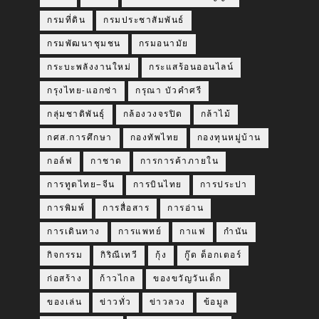
กรมที่ดิน
กรมประชาสัมพันธ์
กรมพัฒนาชุมชน
กรมอนามัย
กระบะพลังงานใหม่
กระแสร้อนออนไลน์
กรุงไทย-แอกซ่า
กรุณา บัวคำศรี
กลุ่มชาติพันธุ์
กล้องวงจรปิด
กล้าไม้
กศส.การศึกษา
กองทัพไทย
กองทุนหมู่บ้าน
กอล์ฟ
กาชาด
การการค้าภายใน
การทูตไทย–จีน
การบินไทย
การประปา
การพิมพ์
การสื่อสาร
การอ่าน
การเดินทาง
การแพทย์
กาแฟ
กำนัน
กิจกรรม
กิริณีเทวี
กุ้ง
กู๊ด ด็อกเตอร์
ก่อสร้าง
ก้าวไกล
ของขวัญวันเด็ก
ของเล่น
ข่าวทั่ว
ข่าวลวง
ข้อมูล