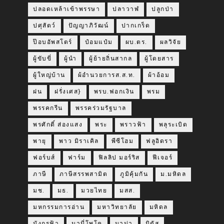
ปลอดเหล้าเข้าพรรษา
ปลาวาฬ
ปลูกป่า
ปศุสัตว์
ปัญญาภิวัฒน์
ปากเกร็ด
ป๊อบอัพสโตร์
ป๋อมแป๋ม
ผบ.ตร.
ผลวิจัย
ผู้ขับขี่
ผู้นำ
ผู้ย้ายถิ่นสากล
ผู้โดยสาร
ผู้ใหญ่บ้าน
ผ้อำนวยการส.ส.ท.
ผ้าอ้อม
ฝน
ฝรั่งเศส}
พรบ.ฟอกเงิน
พรม
พรรคกรีน
พรรคร่วมรัฐบาล
พรศักดิ์ ส่องแสง
พระ
พราวฟ้า
พลุระเบิด
พายุ
พาว มิราเคิล
พีซีโฮม
ฟลูอิดรา
ฟอร์บส์
ฟาร์ม
ฟิลลิป มอร์ริส
ฟีเจอร์
ภาษี
ภาษีสรรพสามิต
ภูมิคุ้มกัน
ม.มหิดล
มช.
มธ.
มวยไทย
มสส.
มหกรรมการอ่าน
มหาวิทยาลัย
มหิดล
มังกรฟ้า
มามี่โพโค
มาม่า
มิดัส