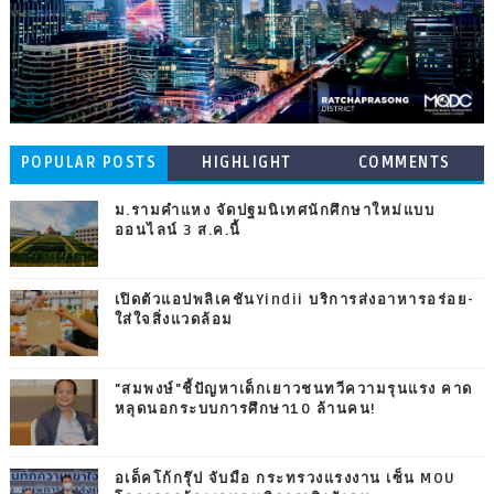
POPULAR POSTS
HIGHLIGHT
COMMENTS
ม.รามคำแหง จัดปฐมนิเทศนักศึกษาใหม่แบบ
ออนไลน์ 3 ส.ค.นี้
เปิดตัวแอปพลิเคชันYindii บริการส่งอาหารอร่อย-
ใส่ใจสิ่งแวดล้อม
"สมพงษ์"ชี้ปัญหาเด็กเยาวชนทวีความรุนแรง คาด
หลุดนอกระบบการศึกษา10 ล้านคน!
อเด็คโก้กรุ๊ป จับมือ กระทรวงแรงงาน เซ็น MOU