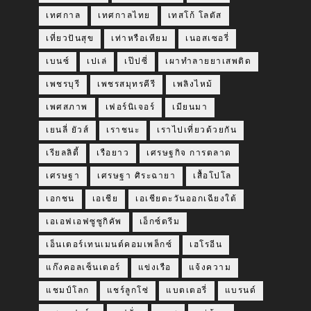
เทศกาล
เทศกาลไทย
เทสโก้ โลตัส
เที่ยวปันสุข
เท่าหรือเทียม
เนอสเซอรี่
เบนซ์
เปเล่
เป๊ปซี่
เผาทำลายยาเสพติด
เพชรบุรี
เพชรสมุทรคีรี
เพลิงไหม้
เพศสภาพ
เฟอร์นิเจอร์
เมียนมา
เยนลี่ ยัวส์
เราชนะ
เราไปเที่ยวด้วยกัน
เรียลลิตี้
เรือยาว
เศรษฐกิจ การตลาด
เศรษฐา
เศรษฐา ศิระฉายา
เสื้อโปโล
เอกชน
เอเชีย
เอเชียตะวันออกเฉียงใต้
เอเอฟเอฟซูซูกิคัพ
เอ็กซ์ตรีม
เอ็นเตอร์เทนเมนต์คอมเพล็กซ์
เฮโรอีน
แก๊งคอลเซ็นเตอร์
แข่งเรือ
แจ้งความ
แชมป์โลก
แชร์ลูกโซ่
แบตเตอรี่
แบรนด์