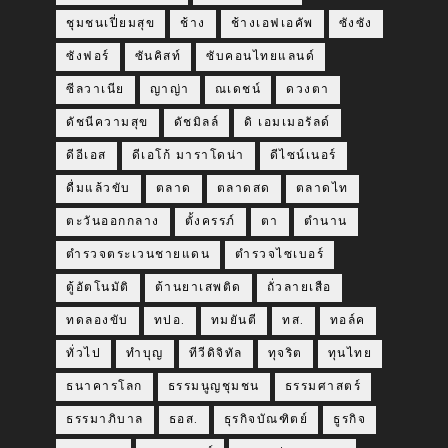
ชุมชนเปี่ยมสุข
ช้าง
ช้างเอฟเอคัพ
ซังซัง
ซังฟอร์
ซันคิสท์
ซับคอนไทยแลนด์
ซีลวาเนีย
ญาญ่า
ณเดชน์
ดวงตา
ดัชนีความสุข
ดัชมิลล์
ดิ เอมเมอรัลด์
ดีอีเอส
ดีเอโก้ มาราโดน่า
ดีไซน์เนอร์
ดื่มแล้วขับ
ตลาด
ตลาดสด
ตลาดไท
ตะวันออกกลาง
ตั้งครรภ์
ตา
ตำนาน
ตำรวจตระเวนชายแดน
ตำรวจไซเบอร์
ตู้อัตโนมัติ
ต้านยาเสพติด
ถั่วลายเสือ
ทดลองขับ
ทปอ.
ทมยันตี
ทส.
ทอล์ค
ทั่วไป
ทำบุญ
ทีวีดิจิทัล
ทุจริต
ทุนไทย
ธนาคารโลก
ธรรมนูญชุมชน
ธรรมศาสตร์
ธรรมาภิบาล
ธอส.
ธุรกิจบัณฑิตย์
ธูรกิจ