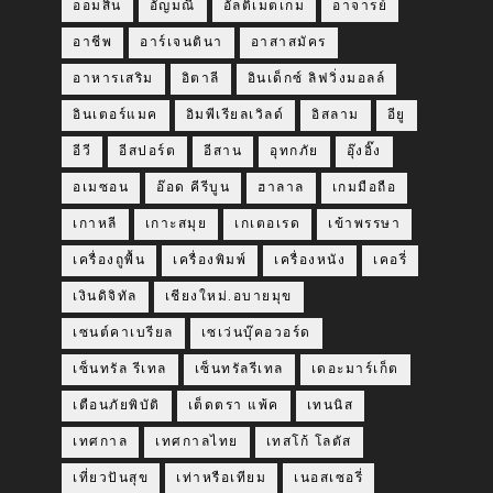
ออมสิน
อัญมณี
อัลติเมตเกม
อาจารย์
อาชีพ
อาร์เจนตินา
อาสาสมัคร
อาหารเสริม
อิตาลี
อินเด็กซ์ ลิฟวิ่งมอลล์
อินเตอร์แมค
อิมพีเรียลเวิลด์
อิสลาม
อียู
อีวี
อีสปอร์ต
อีสาน
อุทกภัย
อุ๊งอิ๊ง
อเมซอน
อ๊อด คีรีบูน
ฮาลาล
เกมมือถือ
เกาหลี
เกาะสมุย
เกเตอเรด
เข้าพรรษา
เครื่องถูพื้น
เครื่องพิมพ์
เครื่องหนัง
เคอรี่
เงินดิจิทัล
เชียงใหม่.อบายมุข
เซนต์คาเบรียล
เซเว่นบุ๊คอวอร์ด
เซ็นทรัล รีเทล
เซ็นทรัลรีเทล
เดอะมาร์เก็ต
เตือนภัยพิบัติ
เต็ดตรา แพ้ค
เทนนิส
เทศกาล
เทศกาลไทย
เทสโก้ โลตัส
เที่ยวปันสุข
เท่าหรือเทียม
เนอสเซอรี่