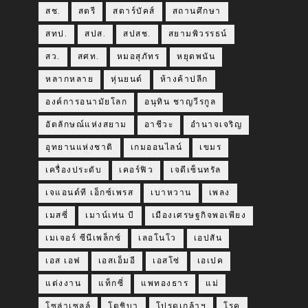
สช.
สตรี
สตาร์บัคส์
สถานศึกษา
สทป.
สปส.
สปสช.
สยามพิวรรธน์
สว.
สศท.
หมอสุภัทร
หยุดพนัน
หลากหลาย
หุ่นยนต์
ห้างค้าปลีก
องค์การอนามัยโลก
อนุทิน ชาญวีรกูล
อัตลักษณ์แห่งสยาม
อาชีวะ
อำนาจเจริญ
อุทยานแห่งชาติ
เกมออนไลน์
เขมร
เครื่องประดับ
เคอร์ฟิว
เจดีเซ็นทรัล
เจแอนด์ที เอ็กซ์เพรส
เบาหวาน
เพลง
เมสซี่
เมาน์เท่น บี
เมืองเศรษฐกิจพอเพียง
เมเจอร์ ซีนีเพล็กซ์
เลอโนโว
เอปสัน
เอส เอฟ
เอสเอ็มอี
เอสโซ่
เอเปค
แต่งงาน
แท็กซี่
แพทองธาร
แม่
โซล่าเซลล์
โตชิบา
โปรดเกล้าฯ
โรค