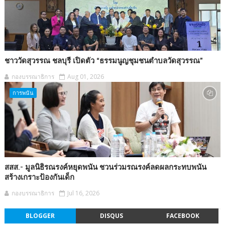
ชาววัดสุวรรณ ชลบุรี เปิดตัว “ธรรมนูญชุมชนตำบลวัดสุวรรณ”
กองบรรณาธิการ
Aug 01, 2026
การพนัน
สสส.- มูลนิธิรณรงค์หยุดพนัน ชวนร่วมรณรงค์ลดผลกระทบพนัน
สร้างเกราะป้องกันเด็ก
กองบรรณาธิการ
Jul 16, 2026
BLOGGER
DISQUS
FACEBOOK