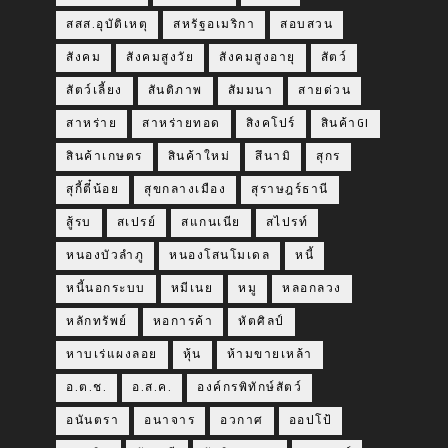
สสส.อุบัติเหตุ
สหรัฐอเมริกา
สอบสวน
สังคม
สังคมสูงวัย
สังคมสูงอายุ
สัตว์
สัตว์เลี้ยง
สันติภาพ
สัมมนา
สายด่วน
สาหร่าย
สาหร่ายทอด
สิงคโปร์
สินค้าGI
สินค้าเกษตร
สินค้าใหม่
สึนามิ
สุกร
สุกี้ตี๋น้อย
สุขกลางเมือง
สุราษฎร์ธานี
สู้รบ
สเปรย์
สแกนเนีย
สไปรท์
หนองบัวลำภู
หนองโสนโมเดล
หนี้
หนี้นอกระบบ
หมีเนย
หมู
หลอกลวง
หลักทรัพย์
หอการค้า
หัตศิลป์
หาบเร่แผงลอย
หุ้น
ห้ามขายเหล้า
อ.ต.ช.
อ.ส.ค.
องค์กรพิทักษ์สัตว์
อนันตรา
อนาจาร
อวกาศ
ออปโป้