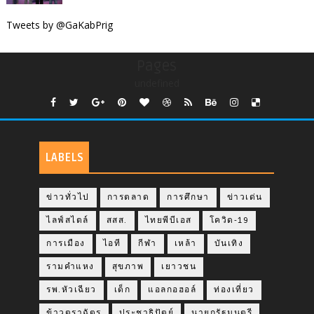
Tweets by @GaKabPrig
Pages
undefined
LABELS
ข่าวทั่วไป
การตลาด
การศึกษา
ข่าวเด่น
ไลฟ์สไตล์
สสส.
ไทยพีบีเอส
โควิด-19
การเมือง
ไอที
กีฬา
เหล้า
บันเทิง
รามคำแหง
สุขภาพ
เยาวชน
รพ.หัวเฉียว
เด็ก
แอลกอฮอล์
ท่องเที่ยว
ข้าวตราฉัตร
ประชาธิปัตย์
นายกรัฐมนตรี