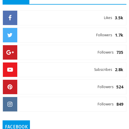
3.5k
Likes
1.7k
Followers
735
Followers
2.8k
Subscribes
524
Followers
849
Followers
FACEBOOK