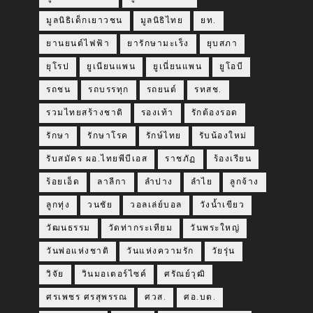
มูลนิธิเด็กเยาวชน
มูลนิธิไทย
ยท.
ยานยนต์ไฟฟ้า
ยารักษามะเร็ง
ยุบสภา
ยุโรป
ยูเนียนแพน
ยูเนี่ยนแพน
ยูโอบี
รถชน
รถบรรทุก
รถยนต์
รทสช.
รวมไทยสร้างชาติ
รองเท้า
รักต้องรอด
รักษา
รักษาโรค
รักษ์ไทย
รับน้องใหม่
รับสมัคร ผอ.ไทยพีบีเอส
ราชภัฏ
ร้องเรียน
ร้อยเอ็ด
ลาลีกา
ลำปาง
ลำไย
ลูกจ้าง
ลูกทุ่ง
วนชัย
วอลเล่ย์บอล
วังน้ำเขียว
วัฒนธรรม
วัดท่ากระเทียม
วันพระใหญ่
วันพ่อแห่งชาติ
วันแห่งความรัก
วัยรุ่น
วิจัย
วินมอเตอร์ไซค์
ศรัณย์วุฒิ
ศรเพชร ศรสุพรรณ
ศวส.
ศอ.บต.