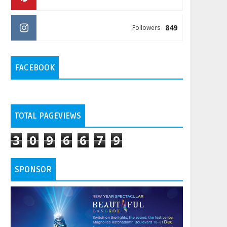
849
Followers
FACEBOOK
TOTAL PAGEVIEWS
3
0
9
6
6
7
9
SPONSOR