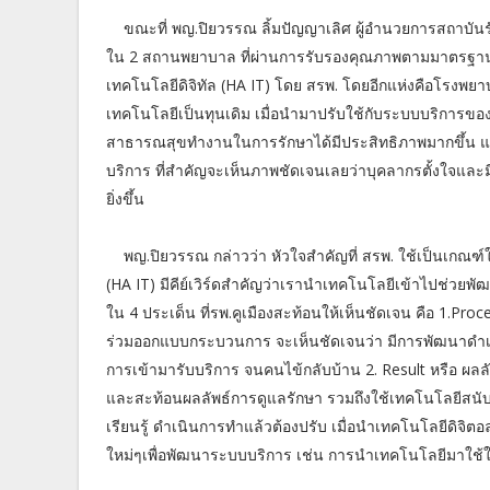
ขณะที่ พญ.ปิยวรรณ ลิ้มปัญญาเลิศ ผู้อำนวยการสถาบัน
ใน 2 สถานพยาบาล ที่ผ่านการรับรองคุณภาพตามมาตร
เทคโนโลยีดิจิทัล (HA IT) โดย สรพ. โดยอีกแห่งคือโรง
เทคโนโลยีเป็นทุนเดิม เมื่อนำมาปรับใช้กับระบบบริการของโ
สาธารณสุขทำงานในการรักษาได้มีประสิทธิภาพมากขึ้น แต่ย
บริการ ที่สำคัญจะเห็นภาพชัดเจนเลยว่าบุคลากรตั้งใจและม
ยิ่งขึ้น
พญ.ปิยวรรณ กล่าวว่า หัวใจสำคัญที่ สรพ. ใช้เป็นเ
(HA IT) มีคีย์เวิร์ดสำคัญว่าเรานำเทคโนโลยีเข้าไปช่วยพั
ใน 4 ประเด็น ที่รพ.คูเมืองสะท้อนให้เห็นชัดเจน คือ 1
ร่วมออกแบบกระบวนการ จะเห็นชัดเจนว่า มีการพัฒนาดำเ
การเข้ามารับบริการ จนคนไข้กลับบ้าน 2. Result หรือ ผลลั
และสะท้อนผลลัพธ์การดูแลรักษา รวมถึงใช้เทคโนโลยีสนับส
เรียนรู้ ดำเนินการทำแล้วต้องปรับ เมื่อนำเทคโนโลยีดิจิ
ใหม่ๆเพื่อพัฒนาระบบบริการ เช่น การนำเทคโนโลยีมาใช้ใ