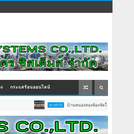
ิง
กระแสร้อนออนไลน์
บ้านหนองสองห้องจัดใหญ่ “แห่เทียนพรรษา–ผ้าป่า
ข่าวทั่วไป