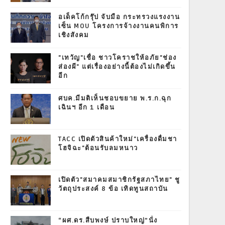
อเด็คโก้กรุ๊ป จับมือ กระทรวงแรงงาน
เซ็น MOU โครงการจ้างงานคนพิการ
เชิงสังคม
"เทวัญ"เชื่อ ชาวโคราชให้อภัย"ช่อง
ส่องผี" แต่เรื่องอย่างนี้ต้องไม่เกิดขึ้น
อีก
ศบค.มีมติเห็นชอบขยาย พ.ร.ก.ฉุก
เฉินฯ อีก 1 เดือน
TACC เปิดตัวสินค้าใหม่"เครื่องดื่มชา
โฮจิฉะ"ต้อนรับลมหนาว
เปิดตัว"สมาคมสมาชิกรัฐสภาไทย" ชู
วัตถุประสงค์ 8 ข้อ เทิดทูนสถาบัน
“ผศ.ดร.สืบพงษ์ ปราบใหญ่”นั่ง