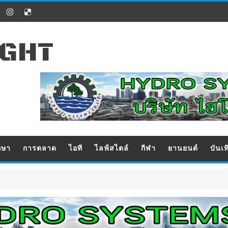
IGHT
กษา
การตลาด
ไอที
ไลฟ์สไตล์
กีฬา
ยานยนต์
บันเท