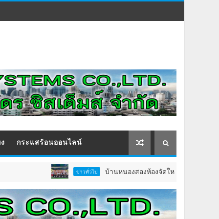
ิง
กระแสร้อนออนไลน์
บ้านหนองสองห้องจัดใหญ่ “แห่เทียนพรรษา–ผ้าป่าซาเ
ข่าวทั่วไป