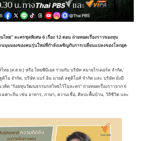
ทุนไทย” ละครชุดพิเศษ 6 เรื่อง 12 ตอน ถ่ายทอดเรื่องราวของทุน
านมุมมองของคนรุ่นใหม่ที่กำลังเผชิญกับการเปลี่ยนแปลงของโลกยุค
(ส.ส.ท.) หรือ ไทยพีบีเอส ร่วมกับ บริษัท สมายไรเดอร์ส จำกัด,
สตูดิโอ จำกัด, บริษัท แบร์ อิน มายด์ สตูดิโอส์ จำกัด และ บริษัท มั่งมี
ต้แนวคิด “ร้อยทุนวัฒนธรรมรสไทยไว้ในละคร” ถ่ายทอดเรื่องราวจาก 6
าะถิ่น เช่น อาหาร, ภาษา, ความเชื่อ, ศิลปะพื้นบ้าน, วิถีชีวิต และ