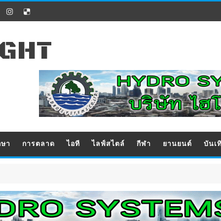
IGHT
กษา
การตลาด
ไอที
ไลฟ์สไตล์
กีฬา
ยานยนต์
บันเท