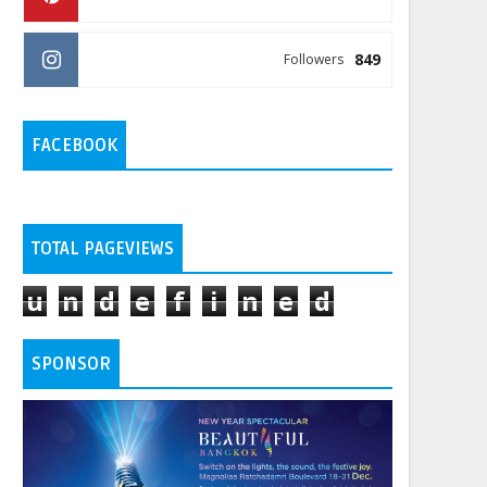
849
Followers
FACEBOOK
TOTAL PAGEVIEWS
u
n
d
e
f
i
n
e
d
SPONSOR