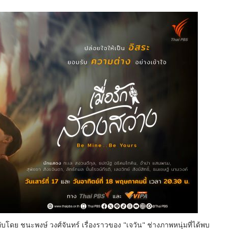
บโดย ชนะพงษ์ วงศ์จันทร์ เรื่องราวของ "เจวัน" ช่างภาพหนุ่มที่ได้พบ