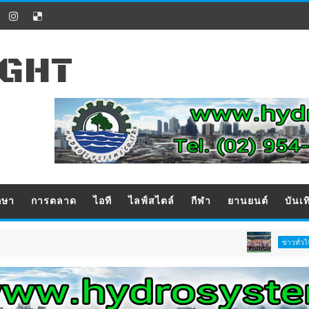
IGHT
กษา
การตลาด
ไอที
ไลฟ์สไตล์
กีฬา
ยานยนต์
บันเท
บ้านหน
ข่าวทั่วไป