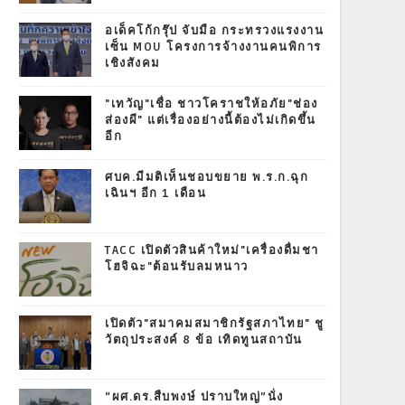
อเด็คโก้กรุ๊ป จับมือ กระทรวงแรงงาน
เซ็น MOU โครงการจ้างงานคนพิการ
เชิงสังคม
"เทวัญ"เชื่อ ชาวโคราชให้อภัย"ช่อง
ส่องผี" แต่เรื่องอย่างนี้ต้องไม่เกิดขึ้น
อีก
ศบค.มีมติเห็นชอบขยาย พ.ร.ก.ฉุก
เฉินฯ อีก 1 เดือน
TACC เปิดตัวสินค้าใหม่"เครื่องดื่มชา
โฮจิฉะ"ต้อนรับลมหนาว
เปิดตัว"สมาคมสมาชิกรัฐสภาไทย" ชู
วัตถุประสงค์ 8 ข้อ เทิดทูนสถาบัน
“ผศ.ดร.สืบพงษ์ ปราบใหญ่”นั่ง