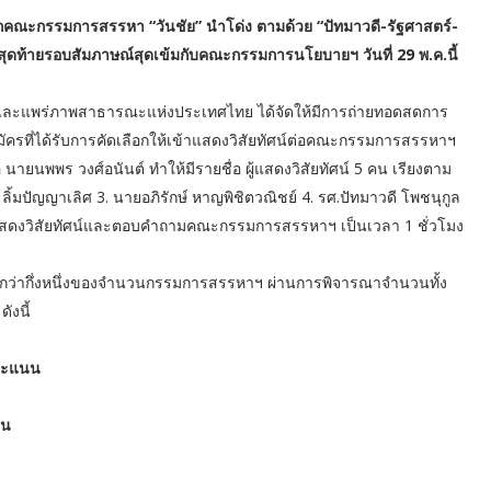
กจากคณะกรรมการสรรหา “วันชัย” นำโด่ง ตามด้วย “ปัทมาวดี-รัฐศาสตร์-
ุดท้ายรอบสัมภาษณ์สุดเข้มกับคณะกรรมการนโยบายฯ วันที่ 29 พ.ค.นี้
ละแพร่ภาพสาธารณะแห่งประเทศไทย ได้จัดให้มีการถ่ายทอดสดการ
ัครที่ได้รับการคัดเลือกให้เข้าแสดงวิสัยทัศน์ต่อคณะกรรมการสรรหาฯ
ายนพพร วงศ์อนันต์ ทำให้มีรายชื่อ ผู้แสดงวิสัยทัศน์ 5 คน เรียงตาม
ิ้มปัญญาเลิศ 3. นายอภิรักษ์ หาญพิชิตวณิชย์ 4. รศ.ปัทมาวดี โพชนุกูล
การแสดงวิสัยทัศน์และตอบคำถามคณะกรรมการสรรหาฯ เป็นเวลา 1 ชั่วโมง
น้อยกว่ากึ่งหนึ่งของจำนวนกรรมการสรรหาฯ ผ่านการพิจารณาจำนวนทั้ง
ังนี้
 คะแนน
นน