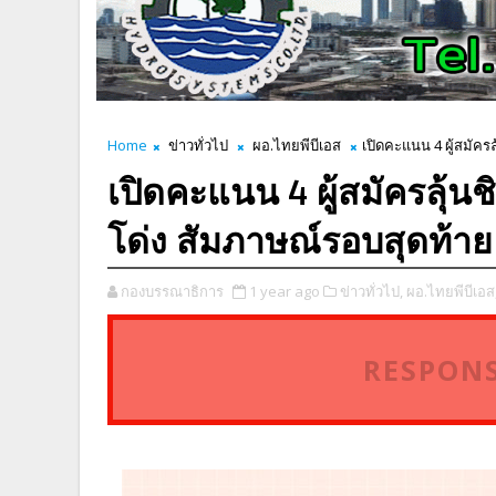
Home
ข่าวทั่วไป
ผอ.ไทยพีบีเอส
เปิดคะแนน 4 ผู้สมัครล
เปิดคะแนน 4 ผู้สมัครลุ้นช
โด่ง สัมภาษณ์รอบสุดท้าย 
กองบรรณาธิการ
1 year ago
ข่าวทั่วไป,
ผอ.ไทยพีบีเอส
RESPONS