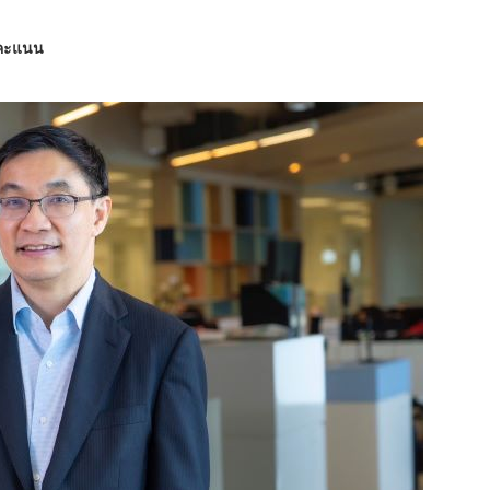
 คะแนน