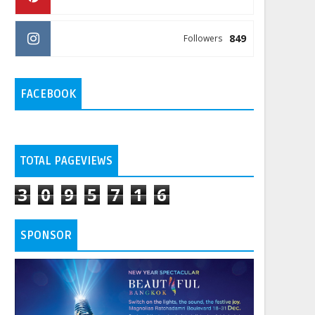
849
Followers
FACEBOOK
TOTAL PAGEVIEWS
3
0
9
5
7
1
6
SPONSOR