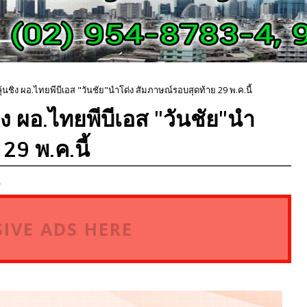
ุ้นชิง ผอ.ไทยพีบีเอส "วันชัย"นำโด่ง สัมภาษณ์รอบสุดท้าย 29 พ.ค.นี้
ิง ผอ.ไทยพีบีเอส "วันชัย"นำ
29 พ.ค.นี้
,
IVE ADS HERE