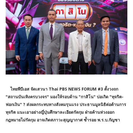
ไทยพีบีเอส จัดเสวนา Thai PBS NEWS FORUM #3 ตั้งวงถก
"สถานบันเทิงครบวงจร" มองให้รอบด้าน "กาสิโน" บ่อเกิด "ทุจริต-
ฟอกเงิน" ? ส่งผลกระทบทางสังคมรุนแรง ประธานมูลนิธิต่อต้านการ
ทุจริต แนะเอาอย่างญี่ปุ่นศึกษาละเอียดรัดกุม ฝ่ายค้านห่วงออก
กฎหมายไม่รัดกุม อาจเกิดสภาวะสุญญากาศ ซ้ำรอย พ.ร.บ.กัญชา