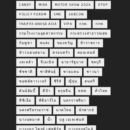
CANDY
MIRA
MOTOR SHOW 2026
OTOP
POLICY FORUM
SME
SUBCON
THAIFEX-ANUGA ASIA
VIPA
กกต.
กกท.
กรมโรงงานอุตสาหกรรม
กระทรวงสาธารณสุข
กัมพูชา
ขนส่ง
ของขวัญ
ข้าราชการ
ข้าวแดนสยาม
ครอบครัว
คอนเทนต์
งดเหล้า
จีเอเบิล
ฉายารัฐบาล
ชลบุรี
ชัชชาติ
ชาติพันธุ์
ชายแดน
ชาวนา
ซอฟต์พาวเวอร์
ซีรีส์
ญี่ปุ่น
ดนตรี
ดันน์ฮัมบี้
ดีป้า
ตรุษจีน
ททท.
ทั่วไทย
ทีซีเอ็ม
ทีดีอาร์ไอ
นครราชสีมา
นครศรีธรรมราช
นวดไทย
นักพากย์
นางนพมาศ
น้ำ
บลู เอเลเฟ่นท์
บางกอก ไพรด์ เฟสติวัล
บางกอกสไมล์