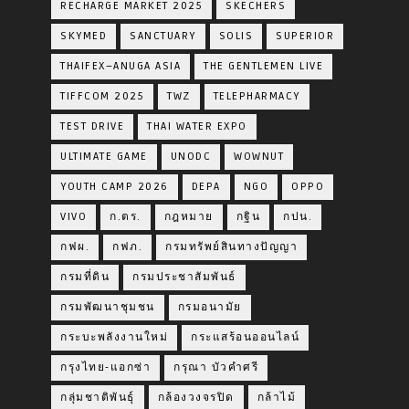
RECHARGE MARKET 2025
SKECHERS
SKYMED
SANCTUARY
SOLIS
SUPERIOR
THAIFEX–ANUGA ASIA
THE GENTLEMEN LIVE
TIFFCOM 2025
TWZ
TELEPHARMACY
TEST DRIVE
THAI WATER EXPO
ULTIMATE GAME
UNODC
WOWNUT
YOUTH CAMP 2026
DEPA
NGO
OPPO
VIVO
ก.ตร.
กฎหมาย
กฐิน
กปน.
กฟผ.
กฟภ.
กรมทรัพย์สินทางปัญญา
กรมที่ดิน
กรมประชาสัมพันธ์
กรมพัฒนาชุมชน
กรมอนามัย
กระบะพลังงานใหม่
กระแสร้อนออนไลน์
กรุงไทย-แอกซ่า
กรุณา บัวคำศรี
กลุ่มชาติพันธุ์
กล้องวงจรปิด
กล้าไม้