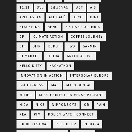
11.11
3ป.
5ธันวาคม
ACT
AIS
APLF ASEAN
ALL CAFÉ
BGYO
BINI
BLACKPINK
BENQ
BRITISH COLUMBIA
CPI
CLIMATE ACTION
COFFEE JOURNEY
DIT
DITP
DEPOT
FWD
GARMIN
GI MARKET
GISTDA
GREEN ACTIVE
HELLO KITTY
HACKATHON
INNOVATION IN ACTION
INTERSOLAR EUROPE
J&T EXPRESS
MAC
MALO DENTAL
MILIEU
MISS CHINESE UNIVERSE PAGEANT
NIDA
NIKE
NIPPONBOYZ
OR
PAIH
PEA
PIM
POLICY WATCH CONNECT
PRIDE FESTIVAL
R U COCO?
RIDDARA