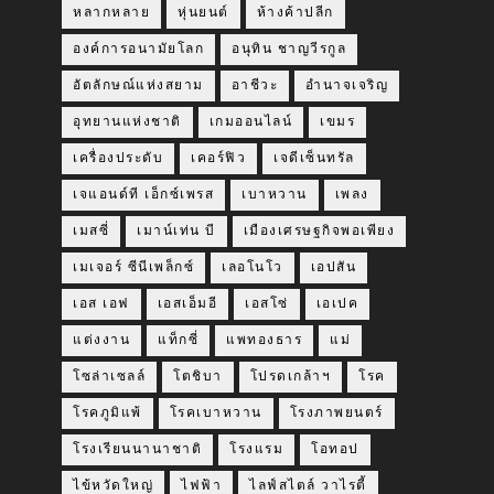
หลากหลาย
หุ่นยนต์
ห้างค้าปลีก
องค์การอนามัยโลก
อนุทิน ชาญวีรกูล
อัตลักษณ์แห่งสยาม
อาชีวะ
อำนาจเจริญ
อุทยานแห่งชาติ
เกมออนไลน์
เขมร
เครื่องประดับ
เคอร์ฟิว
เจดีเซ็นทรัล
เจแอนด์ที เอ็กซ์เพรส
เบาหวาน
เพลง
เมสซี่
เมาน์เท่น บี
เมืองเศรษฐกิจพอเพียง
เมเจอร์ ซีนีเพล็กซ์
เลอโนโว
เอปสัน
เอส เอฟ
เอสเอ็มอี
เอสโซ่
เอเปค
แต่งงาน
แท็กซี่
แพทองธาร
แม่
โซล่าเซลล์
โตชิบา
โปรดเกล้าฯ
โรค
โรคภูมิแพ้
โรคเบาหวาน
โรงภาพยนตร์
โรงเรียนนานาชาติ
โรงแรม
โอทอป
ไข้หวัดใหญ่
ไฟฟ้า
ไลฟ์สไตล์ วาไรตี้