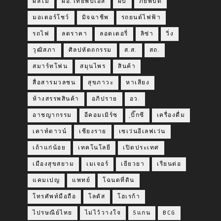
ผลไม้
ผอ.ไทยพีบีเอส
ผับ
ภัยพิบัติ
มอเตอร์โชว์
มิจฉาชีพ
รถยนต์ไฟฟ้า
รถไฟ
ลดราคา
ลอตเตอรี่
ลิซ่า
วิ่ง
วุฒิสภา
ศิลปหัตถกรรม
ส.ส.
สถ.
สมาร์ทโฟน
สมุนไพร
สินค้า
สื่อสารมวลชน
สุขภาวะ
หาเสียง
ห้างสรรพสินค้า
อภิปราย
อว.
อาชญากรรม
อีคอมเมิร์ซ
ฺบิ๊กซี
เครื่องดื่ม
เคาท์ดาวน์
เชียงราย
เซเว่นอีเลฟเว่น
เถ้าแก่น้อย
เทคโนโลยี
เปิดประเทศ
เมืองสุขสยาม
เมเจอร์
เยียวยา
เรียนต่อ
แคมเปญ
แพทย์
โฉนดที่ดิน
โทรศัพท์มือถือ
โลตัส
โฮเรก้า
ไปรษณีย์ไทย
ไม่ไว้วางใจ
5แกน
BCG