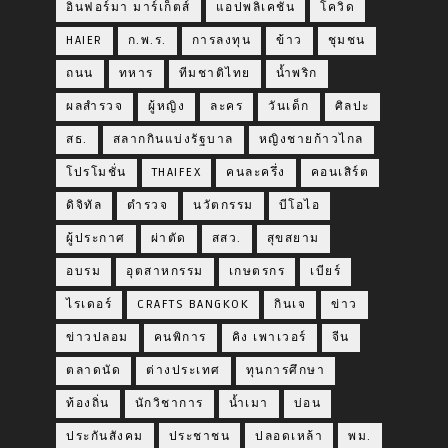
อินฟอร์มา มาร์เก็ตส์
แอปพลิเคชัน
โควิด
HAIER
ก.พ.ร.
การลงทุน
ข้าว
ชุมชน
ถนน
ทหาร
ทีมชาติไทย
น้ำพริก
ผลสำรวจ
ผู้หญิง
ละคร
วันเด็ก
ศิลปะ
สธ.
สลากกินแบ่งรัฐบาล
หญิงชายก้าวไกล
โปรโมชั่น
THAIFEX
คนละครึ่ง
คอนเสิร์ต
ดิจิทัล
ตำรวจ
นวัตกรรม
บีโอไอ
ผู้ประกาศ
ผ่าตัด
สสว.
สุขสยาม
อบรม
อุตสาหกรรม
เกษตรกร
เบียร์
ไรเดอร์
CRAFTS BANGKOK
กินเจ
ข่าว
ข่าวปลอม
คนพิการ
คิง เพาเวอร์
จีน
ตลาดนัด
ต่างประเทศ
ทุนการศึกษา
ท้องถิ่น
นักวิชาการ
น้ำเมา
บ่อน
ประกันสังคม
ประชาชน
ปลอดเหล้า
พม.