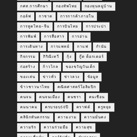
กศส.การศึกษา
กองทัพไทย
กองทุนหมู่บ้าน
กอล์ฟ
กาชาด
การการค้าภายใน
การทูตไทย–จีน
การบินไทย
การประปา
การพิมพ์
การสื่อสาร
การอ่าน
การเดินทาง
การแพทย์
กาแฟ
กำนัน
กิจกรรม
กิริณีเทวี
กุ้ง
กู๊ด ด็อกเตอร์
ก่อสร้าง
ก้าวไกล
ของขวัญวันเด็ก
ของเล่น
ข่าวทั่ว
ข่าวลวง
ข้อมูล
ข้าวชาวนาไทย
คณิตศาสตร์โอลิมปิก
คนจน
คนจนเมือง
คนชรา
คนเชือน
คมนาคม
ครบรอบ50ปี
คราฟต์
ครูหยุย
คลินิกทันตกรรม
ความงาม
ความมั่นคง
ความรัก
ความร่วมมือ
ความสุข