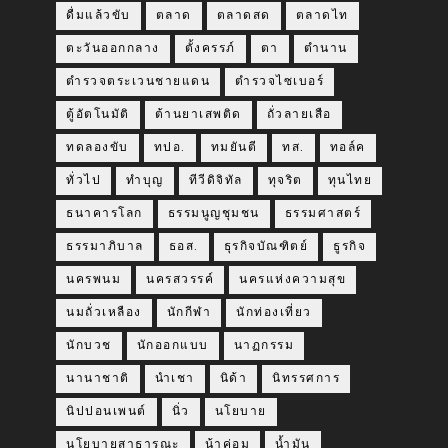
ดื่มแล้วขับ
ตลาด
ตลาดสด
ตลาดไท
ตะวันออกกลาง
ตั้งครรภ์
ตา
ตำนาน
ตำรวจตระเวนชายแดน
ตำรวจไซเบอร์
ตู้อัตโนมัติ
ต้านยาเสพติด
ถั่วลายเสือ
ทดลองขับ
ทปอ.
ทมยันตี
ทส.
ทอล์ค
ทั่วไป
ทำบุญ
ทีวีดิจิทัล
ทุจริต
ทุนไทย
ธนาคารโลก
ธรรมนูญชุมชน
ธรรมศาสตร์
ธรรมาภิบาล
ธอส.
ธุรกิจบัณฑิตย์
ธูรกิจ
นครพนม
นครสวรรค์
นครแห่งความสุข
นมถั่วเหลือง
นักกีฬา
นักท่องเที่ยว
นักบวช
นักออกแบบ
นาฏกรรม
นานาชาติ
นำเชา
นิด้า
นิทรรศการ
นิปปอนเพนต์
นิ่ว
นโยบาย
นโยบายสาธารณะ
น้าค่อม
น้ำมัน