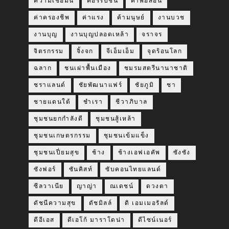
ความเชื่อมั่น
คอร์รัปชั่น
คำพ่อสอน
ค่าครองชีพ
ค่าแรง
ค้ามนุษย์
งานบวช
งานบุญ
งานบุญปลอดเหล้า
จราจร
จิตรกรรม
จิ้งจก
จีเอ็มเอ็ม
จุดร้อนโลก
ฉลาก
ชนเผ่าพื้นเมือง
ชมรมสตรีนานาชาติ
ชราแลนด์
ชัยพัฒนาแฟร์
ชัยภูมิ
ชา
ชายแดนใต้
ชำเรา
ชีวาภิบาล
ชุมชนยกกำลังดี
ชุมชนสู้เหล้า
ชุมชนเกษตรกรรม
ชุมชนเข้มแข็ง
ชุมชนเปี่ยมสุข
ช้าง
ช้างเอฟเอคัพ
ซังซัง
ซังฟอร์
ซันคิสท์
ซับคอนไทยแลนด์
ซีลวาเนีย
ญาญ่า
ณเดชน์
ดวงตา
ดัชนีความสุข
ดัชมิลล์
ดิ เอมเมอรัลด์
ดีอีเอส
ดีเอโก้ มาราโดน่า
ดีไซน์เนอร์