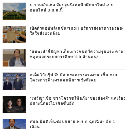
ม.รามคำแหง จัดปฐมนิเทศนักศึกษาใหม่แบบ
ออนไลน์ 3 ส.ค.นี้
เปิดตัวแอปพลิเคชันYindii บริการส่งอาหารอร่อย-
ใส่ใจสิ่งแวดล้อม
"สมพงษ์"ชี้ปัญหาเด็กเยาวชนทวีความรุนแรง คาด
หลุดนอกระบบการศึกษา10 ล้านคน!
อเด็คโก้กรุ๊ป จับมือ กระทรวงแรงงาน เซ็น MOU
โครงการจ้างงานคนพิการเชิงสังคม
"เทวัญ"เชื่อ ชาวโคราชให้อภัย"ช่องส่องผี" แต่เรื่อง
อย่างนี้ต้องไม่เกิดขึ้นอีก
ศบค.มีมติเห็นชอบขยาย พ.ร.ก.ฉุกเฉินฯ อีก 1
เดือน