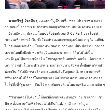
นายพริษฐ์ วัชรสินธุ
สส.แบบบัญชีรายชื่อ พรรคประชาชน กล่าว
ว่า ขณะนี้ ร่าง พ.ร.บ. การประกอบธุรกิจสถานบันเทิงครบวงจร พ.ศ.
… ยังไม่มีความชัดเจน โดยขอตั้งข้อสังเกต 3 ข้อ คือ 1.ประโยชน์
ชัดเจนเพียงพอหรือไม่ ซึ่งวัตถุประสงค์บอกจะมุ่งเน้นเศรษฐกิจ แต่ก็ยัง
ไม่รอบคอบรอบด้าน โดยเฉพาะผลด้านการท่องเที่ยว มีความน่ากังวล
เพราะไทยพึ่งพิงนักท่องเที่ยวจีนเยอะมาก แต่กาสิโนไม่ได้เป็น
แรงดึงดูดให้นักท่องเที่ยวจีน โดยรัฐบาลจีนสกัดกั้นคนที่จะเดินทางมา
เล่นการพนันในต่างประเทศ 2. ผลกระทบทางสังคม ทั้งปัญหาติดพนัน
ฟอกเงิน ยังไม่มีการเตรียมการและยังไม่รัดกุมพอ 3. กระบวนการที่
สร้างความไม่ไว้วางใจต่อรัฐบาล เห็นได้จาก สถานบันเทิงครบวงจร
ไม่ใช่สิ่งที่รัฐบาลหาเสียงไว้ แต่กลับแซงคิวนโยบายหรือกฎหมายอื่น ๆ
“รัฐบาลควรไปคุยกันให้ตกผลึกก่อนที่จะนำกฎหมายเข้าสภาฯ เช่น
มีการตั้งสถานบันเทิงจำนวนไม่เกินกี่แห่ง ยกตัวอย่างปัญหา
พ.ร.บ.กัญชา ที่เร่งผลักดันโดยที่กฎหมายยังไม่มีมาตรการหรือกลไก