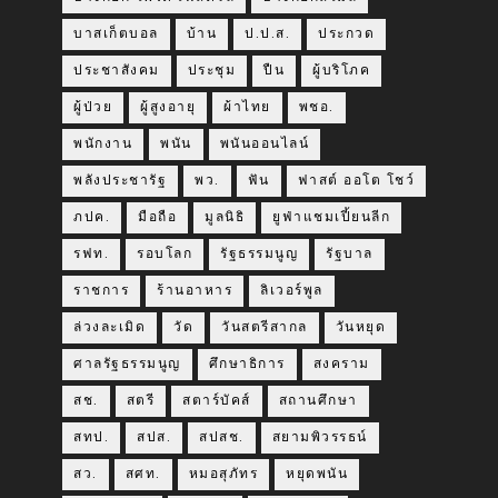
บาสเก็ตบอล
บ้าน
ป.ป.ส.
ประกวด
ประชาสังคม
ประชุม
ปืน
ผู้บริโภค
ผู้ป่วย
ผู้สูงอายุ
ผ้าไทย
พชอ.
พนักงาน
พนัน
พนันออนไลน์
พลังประชารัฐ
พว.
ฟัน
ฟาสต์ ออโต โชว์
ภปค.
มือถือ
มูลนิธิ
ยูฟ่าแชมเปี้ยนลีก
รฟท.
รอบโลก
รัฐธรรมนูญ
รัฐบาล
ราชการ
ร้านอาหาร
ลิเวอร์พูล
ล่วงละเมิด
วัด
วันสตรีสากล
วันหยุด
ศาลรัฐธรรมนูญ
ศึกษาธิการ
สงคราม
สช.
สตรี
สตาร์บัคส์
สถานศึกษา
สทป.
สปส.
สปสช.
สยามพิวรรธน์
สว.
สศท.
หมอสุภัทร
หยุดพนัน