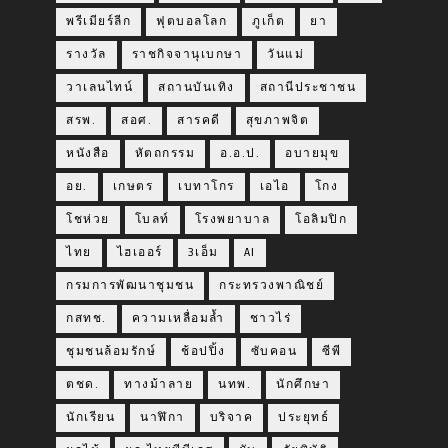
พรีเมียร์ลีก
ฟุตบอลโลก
ภูเก็ต
ยา
รางวัล
ราชกิจจานุเบกษา
วันแม่
วาเลนไทน์
สถานบันเทิง
สถานีประชาชน
สรพ.
สอศ.
สารคดี
สุขภาพจิต
หนังสือ
หัตถกรรม
อ.อ.ป.
อบายมุข
อย.
เกษตร
เบทาโกร
เอไอ
โกง
โชห่วย
โบลท์
โรงพยาบาล
โอลิมปิก
ไทย
ไฮเออร์
3เอ็ม
AI
กรมการพัฒนาชุมชน
กระทรวงพาณิชย์
กสทช.
ความเหลื่อมล้ำ
ชาวไร่
ชุมชนล้อมรักษ์
ช้อปปิ้ง
ซับคอน
ซีพี
ตชด.
ทางม้าลาย
นทพ.
นักศึกษา
นักเรียน
นาฬิกา
บริจาค
ประยุทธ์