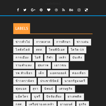
undefined
LABELS
ข่าวทั่วไป
การตลาด
การศึกษา
ข่าวเด่น
ไลฟ์สไตล์
สสส.
ไทยพีบีเอส
โควิด-19
การเมือง
ไอที
กีฬา
เหล้า
บันเทิง
รามคำแหง
สุขภาพ
เยาวชน
รพ.หัวเฉียว
เด็ก
แอลกอฮอล์
ท่องเที่ยว
ข้าวตราฉัตร
ประชาธิปัตย์
นายกรัฐมนตรี
ฟุตบอล
สุรา
นิพนธ์
เศรษฐกิจ
แม็คโคร
บุหรี่
ปัจจัยเสี่ยง
ยาเสพติด
กสศ.
เครือข่ายงดเหล้า
ยานยนต์
ธุรกิจ