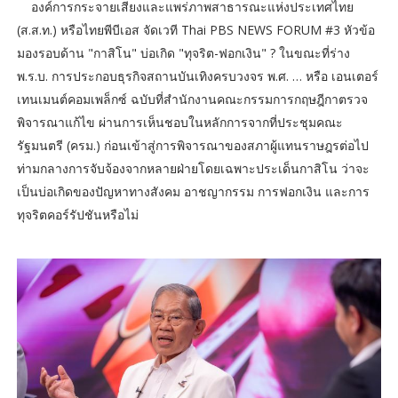
องค์การกระจายเสียงและแพร่ภาพสาธารณะแห่งประเทศไทย
(ส.ส.ท.) หรือไทยพีบีเอส จัดเวที Thai PBS NEWS FORUM #3 หัวข้อ
มองรอบด้าน "กาสิโน" บ่อเกิด "ทุจริต-ฟอกเงิน" ? ในขณะที่ร่าง
พ.ร.บ. การประกอบธุรกิจสถานบันเทิงครบวงจร พ.ศ. … หรือ เอนเตอร์
เทนเมนต์คอมเพล็กซ์ ฉบับที่สำนักงานคณะกรรมการกฤษฎีกาตรวจ
พิจารณาแก้ไข ผ่านการเห็นชอบในหลักการจากที่ประชุมคณะ
รัฐมนตรี (ครม.) ก่อนเข้าสู่การพิจารณาของสภาผู้แทนราษฎรต่อไป
ท่ามกลางการจับจ้องจากหลายฝ่ายโดยเฉพาะประเด็นกาสิโน ว่าจะ
เป็นบ่อเกิดของปัญหาทางสังคม อาชญากรรม การฟอกเงิน และการ
ทุจริตคอร์รัปชันหรือไม่