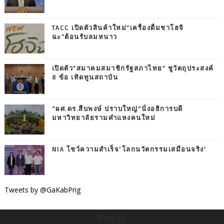
TACC เปิดตัวสินค้าใหม่"เครื่องดื่มชาโฮจิ
ฉะ"ต้อนรับลมหนาว
เปิดตัว"สมาคมสมาชิกรัฐสภาไทย" ชูวัตถุประสงค์
8 ข้อ เทิดทูนสถาบัน
“ผศ.ดร.สืบพงษ์ ปราบใหญ่”นั่งอธิการบดี
มหาวิทยาลัยรามคำแหงคนใหม่
NIA โชว์ความสำเร็จ‘โลกนวัตกรรมเสมือนจริง’
Tweets by @GaKabPrig
Pages