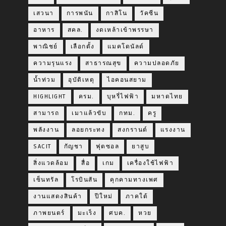
เสวนา
การพนัน
กาสิโน
วัคซีน
อาหาร
สคล.
งดเหล้าเข้าพรรษา
พาณิชย์
เลือกตั้ง
แมคโดนัลด์
ความรุนแรง
สาธารณสุข
ความปลอดภัย
น้ำท่วม
อุบัติเหตุ
ไอคอนสยาม
HIGHLIGHT
ครม.
บุหรี่ไฟฟ้า
มหาดไทย
สามารถ
เมาแล้วขับ
กทม.
ครู
พลังงาน
ลอยกระทง
สงกรานต์
แรงงาน
SACIT
กัญชา
ฟุตซอล
ยาสูบ
สิ่งแวดล้อม
สื่อ
เกม
เครื่องใช้ไฟฟ้า
เซ็นทรัล
โรบินสัน
คุกคามทางเพศ
งานแสดงสินค้า
ปีใหม่
ภาคใต้
ภาพยนตร์
มะเร็ง
ศบค.
หวย