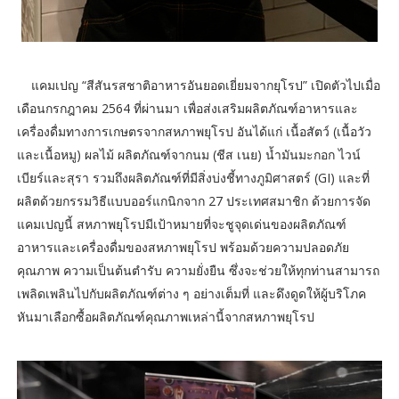
แคมเปญ “สีสันรสชาติอาหารอันยอดเยี่ยมจากยุโรป” เปิดตัวไปเมื่อ
เดือนกรกฎาคม 2564 ที่ผ่านมา เพื่อส่งเสริมผลิตภัณฑ์อาหารและ
เครื่องดื่มทางการเกษตรจากสหภาพยุโรป อันได้แก่ เนื้อสัตว์ (เนื้อวัว
และเนื้อหมู) ผลไม้ ผลิตภัณฑ์จากนม (ชีส เนย) น้ำมันมะกอก ไวน์
เบียร์และสุรา รวมถึงผลิตภัณฑ์ที่มีสิ่งบ่งชี้ทางภูมิศาสตร์ (GI) และที่
ผลิตด้วยกรรมวิธีแบบออร์แกนิกจาก 27 ประเทศสมาชิก ด้วยการจัด
แคมเปญนี้ สหภาพยุโรปมีเป้าหมายที่จะชูจุดเด่นของผลิตภัณฑ์
อาหารและเครื่องดื่มของสหภาพยุโรป พร้อมด้วยความปลอดภัย
คุณภาพ ความเป็นต้นตำรับ ความยั่งยืน ซึ่งจะช่วยให้ทุกท่านสามารถ
เพลิดเพลินไปกับผลิตภัณฑ์ต่าง ๆ อย่างเต็มที่ และดึงดูดให้ผู้บริโภค
หันมาเลือกซื้อผลิตภัณฑ์คุณภาพเหล่านี้จากสหภาพยุโรป