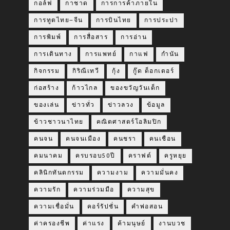
กอล์ฟ
กาชาด
การการค้าภายใน
การทูตไทย–จีน
การบินไทย
การประปา
การพิมพ์
การสื่อสาร
การอ่าน
การเดินทาง
การแพทย์
กาแฟ
กำนัน
กิจกรรม
กิริณีเทวี
กุ้ง
กู๊ด ด็อกเตอร์
ก่อสร้าง
ก้าวไกล
ของขวัญวันเด็ก
ของเล่น
ข่าวทั่ว
ข่าวลวง
ข้อมูล
ข้าวชาวนาไทย
คณิตศาสตร์โอลิมปิก
คนจน
คนจนเมือง
คนชรา
คนเชือน
คมนาคม
ครบรอบ50ปี
คราฟต์
ครูหยุย
คลินิกทันตกรรม
ความงาม
ความมั่นคง
ความรัก
ความร่วมมือ
ความสุข
ความเชื่อมั่น
คอร์รัปชั่น
คำพ่อสอน
ค่าครองชีพ
ค่าแรง
ค้ามนุษย์
งานบวช