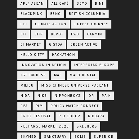
APLF ASEAN
ALL CAFÉ
BGYO
BINI
BLACKPINK
BENQ
BRITISH COLUMBIA
CPI
CLIMATE ACTION
COFFEE JOURNEY
DIT
DITP
DEPOT
FWD
GARMIN
GI MARKET
GISTDA
GREEN ACTIVE
HELLO KITTY
HACKATHON
INNOVATION IN ACTION
INTERSOLAR EUROPE
J&T EXPRESS
MAC
MALO DENTAL
MILIEU
MISS CHINESE UNIVERSE PAGEANT
NIDA
NIKE
NIPPONBOYZ
OR
PAIH
PEA
PIM
POLICY WATCH CONNECT
PRIDE FESTIVAL
R U COCO?
RIDDARA
RECHARGE MARKET 2025
SKECHERS
SKYMED
SANCTUARY
SOLIS
SUPERIOR