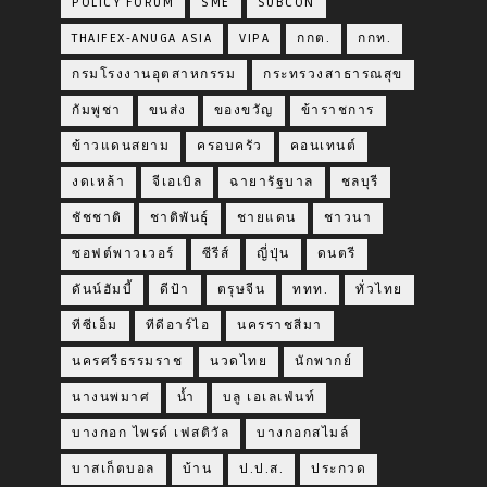
POLICY FORUM
SME
SUBCON
THAIFEX-ANUGA ASIA
VIPA
กกต.
กกท.
กรมโรงงานอุตสาหกรรม
กระทรวงสาธารณสุข
กัมพูชา
ขนส่ง
ของขวัญ
ข้าราชการ
ข้าวแดนสยาม
ครอบครัว
คอนเทนต์
งดเหล้า
จีเอเบิล
ฉายารัฐบาล
ชลบุรี
ชัชชาติ
ชาติพันธุ์
ชายแดน
ชาวนา
ซอฟต์พาวเวอร์
ซีรีส์
ญี่ปุ่น
ดนตรี
ดันน์ฮัมบี้
ดีป้า
ตรุษจีน
ททท.
ทั่วไทย
ทีซีเอ็ม
ทีดีอาร์ไอ
นครราชสีมา
นครศรีธรรมราช
นวดไทย
นักพากย์
นางนพมาศ
น้ำ
บลู เอเลเฟ่นท์
บางกอก ไพรด์ เฟสติวัล
บางกอกสไมล์
บาสเก็ตบอล
บ้าน
ป.ป.ส.
ประกวด