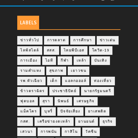
LABELS
ข่าวทั่วไป
การตลาด
การศึกษา
ข่าวเด่น
ไลฟ์สไตล์
สสส.
ไทยพีบีเอส
โควิด-19
การเมือง
ไอที
กีฬา
เหล้า
บันเทิง
รามคำแหง
สุขภาพ
เยาวชน
รพ.หัวเฉียว
เด็ก
แอลกอฮอล์
ท่องเที่ยว
ข้าวตราฉัตร
ประชาธิปัตย์
นายกรัฐมนตรี
ฟุตบอล
สุรา
นิพนธ์
เศรษฐกิจ
แม็คโคร
บุหรี่
ปัจจัยเสี่ยง
ยาเสพติด
กสศ.
เครือข่ายงดเหล้า
ยานยนต์
ธุรกิจ
เสวนา
การพนัน
กาสิโน
วัคซีน