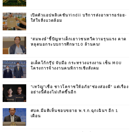
เปิดตัวแอปพลิเคชันYindii บริการส่งอาหารอร่อย-
ใส่ใจสิ่งแวดล้อม
"สมพงษ์"ชี้ปัญหาเด็กเยาวชนทวีความรุนแรง คาด
หลุดนอกระบบการศึกษา10 ล้านคน!
อเด็คโก้กรุ๊ป จับมือ กระทรวงแรงงาน เซ็น MOU
โครงการจ้างงานคนพิการเชิงสังคม
"เทวัญ"เชื่อ ชาวโคราชให้อภัย"ช่องส่องผี" แต่เรื่อง
อย่างนี้ต้องไม่เกิดขึ้นอีก
ศบค.มีมติเห็นชอบขยาย พ.ร.ก.ฉุกเฉินฯ อีก 1
เดือน