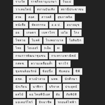
รางวัล
ราชกิจจานุเบกษา
วันแม่
วาเลนไทน์
สถานบันเทิง
สถานีประชาชน
สรพ.
สอศ.
สารคดี
สุขภาพจิต
หนังสือ
หัตถกรรม
อ.อ.ป.
อบายมุข
อย.
เกษตร
เบทาโกร
เอไอ
โกง
โชห่วย
โบลท์
โรงพยาบาล
โอลิมปิก
ไทย
ไฮเออร์
3เอ็ม
AI
กรมการพัฒนาชุมชน
กระทรวงพาณิชย์
กสทช.
ความเหลื่อมล้ำ
ชาวไร่
ชุมชนล้อมรักษ์
ช้อปปิ้ง
ซับคอน
ซีพี
ตชด.
ทางม้าลาย
นทพ.
นักศึกษา
นักเรียน
นาฬิกา
บริจาค
ประยุทธ์
ผลไม้
ผอ.ไทยพีบีเอส
ผับ
ภัยพิบัติ
มอเตอร์โชว์
มิจฉาชีพ
รถยนต์ไฟฟ้า