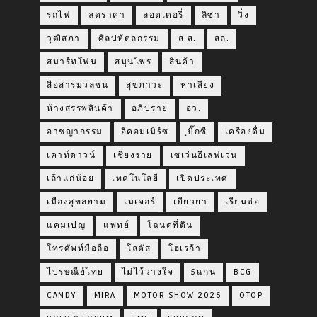
รถไฟ
ลดราคา
ลอตเตอรี่
ลิซ่า
วิ่ง
วุฒิสภา
ศิลปหัตถกรรม
ส.ส.
สถ.
สมาร์ทโฟน
สมุนไพร
สินค้า
สื่อสารมวลชน
สุขภาวะ
หาเสียง
ห้างสรรพสินค้า
อภิปราย
อว.
อาชญากรรม
อีคอมเมิร์ซ
ฺบิ๊กซี
เครื่องดื่ม
เคาท์ดาวน์
เชียงราย
เซเว่นอีเลฟเว่น
เถ้าแก่น้อย
เทคโนโลยี
เปิดประเทศ
เมืองสุขสยาม
เมเจอร์
เยียวยา
เรียนต่อ
แคมเปญ
แพทย์
โฉนดที่ดิน
โทรศัพท์มือถือ
โลตัส
โฮเรก้า
ไปรษณีย์ไทย
ไม่ไว้วางใจ
5แกน
BCG
CANDY
MIRA
MOTOR SHOW 2026
OTOP