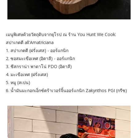
เมนูพิเศษด้วยวัตถุดิบจากยุโรป ณ ร้าน You Hunt We Cook:
สปาเกตตี all'Amatriciana
1. สปาเกตตี (ฝรั่งเศส) - ออร์แกนิก
2. ซอสมะเขือเทศ (อิตาลี) - ออร์แกนิก
3. ชีสกราน่า พาดาโน่ PDO (อิตาลี)
4. มะเขือเทศ (ฝรั่งเศส)
5. หมู (สเปน)
6. น้ำมันมะกอกเอ็กซ์ตร้าเวอร์จิ้นออร์แกนิก Zakynthos PGI (กรีซ)