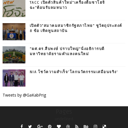
TACC เปิดตัวสินค้าใหม่"เครื่องดื่มชาโฮจิ
ฉะ"ต้อนรับลมหนาว
เปิดตัว"สมาคมสมาชิกรัฐสภาไทย" ชูวัตถุประสงค์
8 ข้อ เทิดทูนสถาบัน
“ผศ.ดร.สืบพงษ์ ปราบใหญ่”นั่งอธิการบดี
มหาวิทยาลัยรามคำแหงคนใหม่
NIA โชว์ความสำเร็จ‘โลกนวัตกรรมเสมือนจริง’
Tweets by @GaKabPrig
Pages
undefined