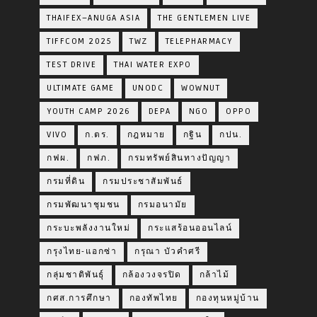
THAIFEX–ANUGA ASIA
THE GENTLEMEN LIVE
TIFFCOM 2025
TWZ
TELEPHARMACY
TEST DRIVE
THAI WATER EXPO
ULTIMATE GAME
UNODC
WOWNUT
YOUTH CAMP 2026
DEPA
NGO
OPPO
VIVO
ก.ตร.
กฎหมาย
กฐิน
กปน.
กฟผ.
กฟภ.
กรมทรัพย์สินทางปัญญา
กรมที่ดิน
กรมประชาสัมพันธ์
กรมพัฒนาชุมชน
กรมอนามัย
กระบะพลังงานใหม่
กระแสร้อนออนไลน์
กรุงไทย-แอกซ่า
กรุณา บัวคำศรี
กลุ่มชาติพันธุ์
กล้องวงจรปิด
กล้าไม้
กศส.การศึกษา
กองทัพไทย
กองทุนหมู่บ้าน