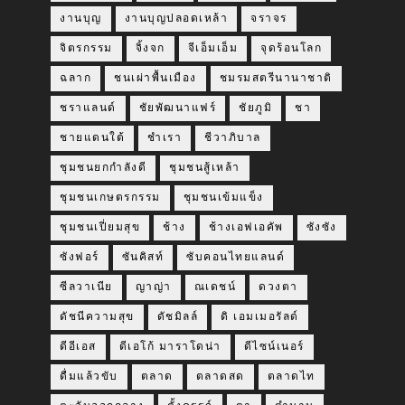
งานบุญ
งานบุญปลอดเหล้า
จราจร
จิตรกรรม
จิ้งจก
จีเอ็มเอ็ม
จุดร้อนโลก
ฉลาก
ชนเผ่าพื้นเมือง
ชมรมสตรีนานาชาติ
ชราแลนด์
ชัยพัฒนาแฟร์
ชัยภูมิ
ชา
ชายแดนใต้
ชำเรา
ชีวาภิบาล
ชุมชนยกกำลังดี
ชุมชนสู้เหล้า
ชุมชนเกษตรกรรม
ชุมชนเข้มแข็ง
ชุมชนเปี่ยมสุข
ช้าง
ช้างเอฟเอคัพ
ซังซัง
ซังฟอร์
ซันคิสท์
ซับคอนไทยแลนด์
ซีลวาเนีย
ญาญ่า
ณเดชน์
ดวงตา
ดัชนีความสุข
ดัชมิลล์
ดิ เอมเมอรัลด์
ดีอีเอส
ดีเอโก้ มาราโดน่า
ดีไซน์เนอร์
ดื่มแล้วขับ
ตลาด
ตลาดสด
ตลาดไท