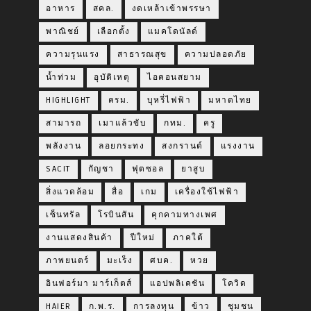
อาหาร
สคล.
งดเหล้าเข้าพรรษา
พาณิชย์
เลือกตั้ง
แมคโดนัลด์
ความรุนแรง
สาธารณสุข
ความปลอดภัย
น้ำท่วม
อุบัติเหตุ
ไอคอนสยาม
HIGHLIGHT
ครม.
บุหรี่ไฟฟ้า
มหาดไทย
สามารถ
เมาแล้วขับ
กทม.
ครู
พลังงาน
ลอยกระทง
สงกรานต์
แรงงาน
SACIT
กัญชา
ฟุตซอล
ยาสูบ
สิ่งแวดล้อม
สื่อ
เกม
เครื่องใช้ไฟฟ้า
เซ็นทรัล
โรบินสัน
คุกคามทางเพศ
งานแสดงสินค้า
ปีใหม่
ภาคใต้
ภาพยนตร์
มะเร็ง
ศบค.
หวย
อินฟอร์มา มาร์เก็ตส์
แอปพลิเคชัน
โควิด
HAIER
ก.พ.ร.
การลงทุน
ข้าว
ชุมชน