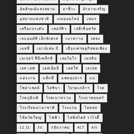
อัตลักษณ์แห่งสยาม
อาชีวะ
อำนาจเจริญ
อุทยานแห่งชาติ
เกมออนไลน์
เขมร
เครื่องประดับ
เคอร์ฟิว
เจดีเซ็นทรัล
เจแอนด์ที เอ็กซ์เพรส
เบาหวาน
เพลง
เมสซี่
เมาน์เท่น บี
เมืองเศรษฐกิจพอเพียง
เมเจอร์ ซีนีเพล็กซ์
เลอโนโว
เอปสัน
เอส เอฟ
เอสเอ็มอี
เอสโซ่
เอเปค
แต่งงาน
แท็กซี่
แพทองธาร
แม่
โซล่าเซลล์
โตชิบา
โปรดเกล้าฯ
โรค
โรคภูมิแพ้
โรคเบาหวาน
โรงภาพยนตร์
โรงเรียนนานาชาติ
โรงแรม
โอทอป
ไข้หวัดใหญ่
ไฟฟ้า
ไลฟ์สไตล์ วาไรตี้
11.11
3ป.
5ธันวาคม
ACT
AIS