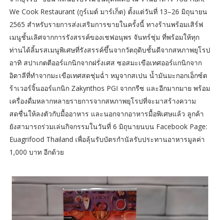
We Cook Restaurant (กูร์เมต์ มาร์เก็ต) ตั้งแต่วันที่ 13–26 มิถุนายน
2565 สำหรับรายการส่งเสริมการขายในครั้งนี้ ทางร้านพร้อมเสิร์ฟ
เมนูชั้นเลิศจากการรังสรรค์ของเชฟอนุพร จันทร์ชุ่ม ที่พร้อมให้ทุก
ท่านได้ลิ้มรสเมนูพิเศษที่รังสรรค์ขึ้นจากวัตถุดิบชั้นดีจากสหภาพยุโรป
อาทิ สปาเกตตีออร์แกนิกจากฝรั่งเศส ซอสมะเขือเทศออร์แกนิกจาก
อิตาลีที่ทำจากมะเขือเทศสดชุ่มฉ่ำ หมูจากสเปน น้ำมันมะกอกเอ็กซ์ต
ร้าเวอร์จิ้นออร์แกนิก Zakynthos PGI จากกรีซ และอีกมากมาย พร้อม
เครื่องดื่มหลากหลายรายการจากสหภาพยุโรปที่จะมาสร้างความ
สดชื่นให้ลงตัวกับมื้ออาหาร และนอกจากอาหารมื้อพิเศษแล้ว ลูกค้า
ยังสามารถร่วมเล่นกิจกรรมในวันที่ 6 มิถุนายนบน Facebook Page:
Euagrifood Thailand เพื่อลุ้นรับบัตรกำนัลรับประทานอาหารมูลค่า
1,000 บาท อีกด้วย