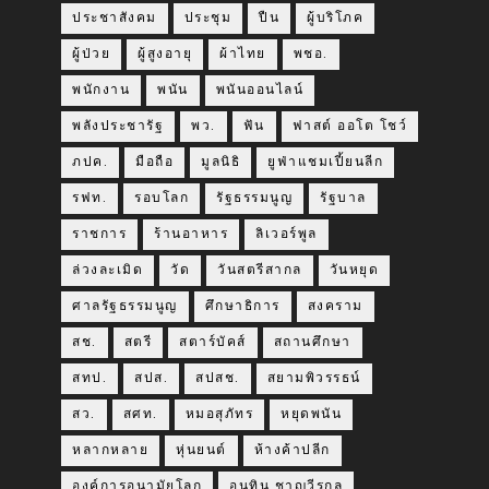
ประชาสังคม
ประชุม
ปืน
ผู้บริโภค
ผู้ป่วย
ผู้สูงอายุ
ผ้าไทย
พชอ.
พนักงาน
พนัน
พนันออนไลน์
พลังประชารัฐ
พว.
ฟัน
ฟาสต์ ออโต โชว์
ภปค.
มือถือ
มูลนิธิ
ยูฟ่าแชมเปี้ยนลีก
รฟท.
รอบโลก
รัฐธรรมนูญ
รัฐบาล
ราชการ
ร้านอาหาร
ลิเวอร์พูล
ล่วงละเมิด
วัด
วันสตรีสากล
วันหยุด
ศาลรัฐธรรมนูญ
ศึกษาธิการ
สงคราม
สช.
สตรี
สตาร์บัคส์
สถานศึกษา
สทป.
สปส.
สปสช.
สยามพิวรรธน์
สว.
สศท.
หมอสุภัทร
หยุดพนัน
หลากหลาย
หุ่นยนต์
ห้างค้าปลีก
องค์การอนามัยโลก
อนุทิน ชาญวีรกูล