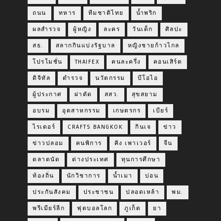
ถนน
ทหาร
ทีมชาติไทย
น้ำพริก
ผลสำรวจ
ผู้หญิง
ละคร
วันเด็ก
ศิลปะ
สธ.
สลากกินแบ่งรัฐบาล
หญิงชายก้าวไกล
โปรโมชั่น
THAIFEX
คนละครึ่ง
คอนเสิร์ต
ดิจิทัล
ตำรวจ
นวัตกรรม
บีโอไอ
ผู้ประกาศ
ผ่าตัด
สสว.
สุขสยาม
อบรม
อุตสาหกรรม
เกษตรกร
เบียร์
ไรเดอร์
CRAFTS BANGKOK
กินเจ
ข่าว
ข่าวปลอม
คนพิการ
คิง เพาเวอร์
จีน
ตลาดนัด
ต่างประเทศ
ทุนการศึกษา
ท้องถิ่น
นักวิชาการ
น้ำเมา
บ่อน
ประกันสังคม
ประชาชน
ปลอดเหล้า
พม.
พรีเมียร์ลีก
ฟุตบอลโลก
ภูเก็ต
ยา