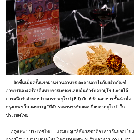
จัดขึ้นเป็นครั้งแรกผ่านร้านอาหาร ละลานตาไปกับผลิตภัณฑ์
อาหารและเครื่องดื่มทางการเกษตรแบบต้นตำรับจากยุโรป ภายใต้
การผนึกกำลังระหว่างสหภาพยุโรป (EU) กับ 6 ร้านอาหารชั้นนำทั่ว
กรุงเทพฯ ในแคมเปญ “สีสันรสอาหารอันยอดเยี่ยมจากยุโรป” ใน
ประเทศไทย
กรุงเทพฯ ประเทศไทย – แคมเปญ “สีสันรสชาติอาหารอันยอดเยี่ยม
จากยุโรป” ขอนำเสนอโปรโมชั่นสุดพิเศษ ณ ร้านอาหาร You Hunt