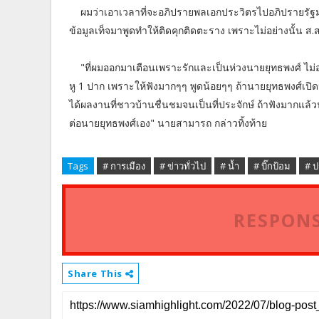
ผมว่าเอาเวลาที่จะอภิปรายพลเอกประวิตรไปอภิปรายรัฐมนต
ข้อมูลเท็จมาพูดทำให้ติดคุกติดตะราง เพราะ​ไม่อย่างนั้น ส.ส.
"ที่ผมออกมาเตือนเพราะรักและเป็นห่วงนายยุทธพงศ์ ไม่อ
หู​ 1 ปาก​ เพราะให้ฟังมากๆๆ​ พูดน้อยๆๆ​ ถ้านายยุทธพงศ์​เป
ได้ผลงานที่ชาวบ้านชื่นชมจนเป็นที่ประจักษ์​ ถ้าฟังมากแล้วน
ต่อนายยุทธพงศ์​เอง" นาย​สามารถ​ กล่าวทิ้งท้าย
Tags
# การเมือง
# ข่าวทั่วไป
# น้ำ
# บิ๊กป้อม
# ป
RESPONS
Share This