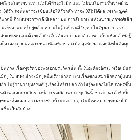
้องกังวลใดๆเพราะท่านไม่ได้ทำอะไรผิด และ ไม่เป็นไปตามที่พรรคฝ่าย
ใช่วัว ดังนั้นการจะเขียนเสือให้วัวกลัว ท่าจะใช้ไม่ได้ผล เพราะญัตติ
พวกนี้​ ถือเป็น​พวก"ท่าดี ทีเหลว" ผมเองกลับมาเป็นห่วงนายยุทธพงศ์เสีย
มเท็จมาพูด หรือพูดด้วยความไม่รู้ แล้วจะมีปัญหา ในรัฐสภาการจะ
ับแพะชนแกะด้วยแล้วยิ่งเสี่ยงอันตราย ผมกลัวว่าชาวบ้านฟังแล้วพอรู้
ไม่ก็อาจจะถูกบุคคลภายนอกฟ้องข้อหาละเมิด สุดท้ายอาจจะถึงขั้นติดคุก
ป็นห่วง เรื่องทุจริตของพลเอกประวิตรนั้น ทั้งในองค์กรอิสระ หรือแม้แต่
นมีอยู่ใน ปปช น่าจะมีอยู่หนึ่งเรื่องล่าสุด เป็นเรื่องของ สมาชิกสภาผู้แทน
่รู้ว่านายยุทธพงศ์ รู้เรื่องนี้หรือเปล่า ถ้าไม่รู้จะบอกใบ้ให้ อักษรขึ้น
ในตัวพลเอกประวิตร วงษ์สุวรรณผิด เพราะ ทุกวันนี้ ชาวบ้าน เค้ารักบิ๊ก
ยุทธพงศ์จะสอบตก เพราะชาวบ้านบอกว่า ทุกวันนี้เห็นนาย ยุทธพงษ์ มี
นชิ้นเป็นอันบ้าง