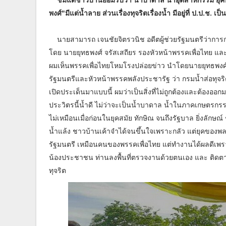
พงศ์"มีแต่น้ำลาย ส่วนเรื่องทุจริตเรื่องน้ำ มีอยู่ที่ ป.ป.ช. เ
นายสามารถ เจนชัยจิตรวนิช อดีตผู้ช่วยรัฐมนตรีว่าการก
โดย นายยุทธพงศ์ จรัสเสถียร รองหัวหน้าพรรคเพื่อไทย และส
ผมเห็นพรรคเพื่อไทยโหมโรงปล่อยข่าว นำโดยนายยุทธพงศ์ 
รัฐมนตรีและหัวหน้าพรรคพลังประชารัฐ ว่า กรมน้ำส่อทุจร
เปิดประเด็นมาแบบนี้ ผมว่าเป็นสิ่งที่ไม่ถูกต้องและต้องออ
ประวิตร​นี้น้ำดี ไม่ว่าจะเป็นน้ำบาดาล น้ำในภาคเกษตรก
ไม่เหมือนเมื่อก่อนในยุคสมัย ทักษิณ​ จนถึง​รัฐบาล​ ยิ่งลัก
น้ำแล้ง ชาวบ้าน​เค้าจำได้จนขึ้นใจเพราะกลัว​ แต่ยุคของพล
รัฐมนตรี เหมือนคนของพรรคเพื่อไทย​ แต่ทำงานได้ผลดีเพราะ
น้องประชาชน ท่านลงพื้นที่ตรวจงานด้วยตนเอง และ ติดตาม
ทุจริต​