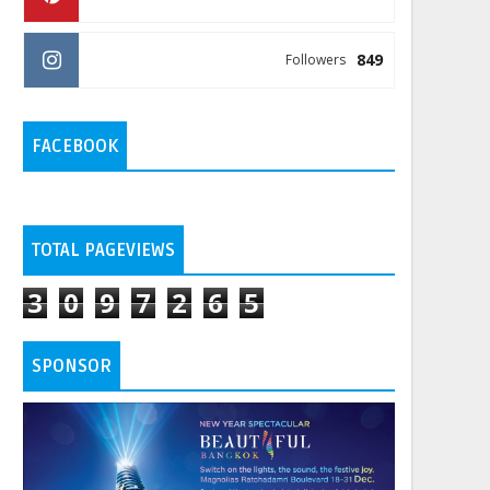
849
Followers
FACEBOOK
TOTAL PAGEVIEWS
3
0
9
7
2
6
5
SPONSOR