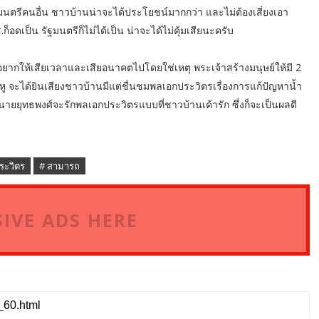
รีคนอื่น ชาวบ้านน่าจะได้ประโยชน์มากกว่า และไม่ต้องเสี่ยงเอา
ก็อดเป็น รัฐมนตรีก็ไม่ได้เป็น น่าจะได้ไม่คุ้มเสียนะครับ
ยากให้เสียเวลาและเสียอนาคตไปโดยใช่เหตุ พระเจ้าสร้างมนุษย์​ให้มี​ 2
ิดหู จะได้ยินเสียงชาวบ้านมีแต่ชื่นชมพลเอกประวิตร​เรื่องการแก้ปัญหาน้ำ
ายยุทธพงศ์​จะรักพลเอกประวิตร​แบบที่ชาวบ้าน​เค้ารัก​ ซึ่งก็จะเป็นผลดี
ระวิตร
# สามารถ
IVE ADS HERE