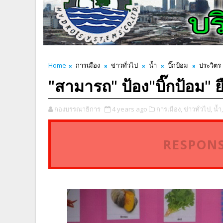
Home
การเมือง
ข่าวทั่วไป
น้ำ
บิ๊กป้อม
ประวิตร
"สามารถ" ป้อง"บิ๊กป้อม"​ ยื
กองบรรณาธิการ
4 years ago
การเมือง,
ข่าวทั่วไป,
น้ำ,
RESPONS