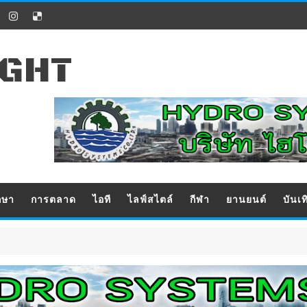
IGHT
กษา
การตลาด
ไอที
ไลฟ์สไตล์
กีฬา
ยานยนต์
บันเท