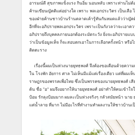
อารมณ์ดี สุขภาพแข็งแรง กินอิ่ม นอนหลับ เพราะท่านไม่ต
ค้านเขียนญัตติแต่อย่างใด เพราะ พลเอกประวิตร เป็นเสือ ไม่
ของฝ่ายค้านชาวบ้านร้านตลาดเค้ารู้ทันกันหมดแล้วว่าญัตติ​
อีกที่จะอภิปรายพลเอกประวิตร เพราะเป็นกังวลว่าจะเอาควา
อภิปรายถึงบุคคลภายนอกต้องระมัดระวัง ยิ่งจะอภิปรายแบบจ
ว่าเป็นข้อมูลเท็จ ก็จะสอบตกเอาในการเลือกครั้งหน้า หรือ
ติดตะราง
เรื่องนี้ผมเป็นห่วงนายยุทธพงศ์ จึงต้องขอเตือนด้วยความเ
ใน โรงพัก อัยการ ศาล ไม่เห็นมีแม้แต่เรื่องเดียว แต่ที่ผมเห็
ราษฎรของพรรคเพื่อไทย ซึ่งเป็นพรรคของนายยุทธพงศ์ เสียอีก ไม
ต้น ชื่อ "อ" ผมจึงอยากให้นายยุทธพงศ์​ อย่าทำให้คนเข้าใจ
ป้อม รักลุงป้อมมาก ผมละเป็นห่วงจริงๆ กลัวสมัยหน้า นาย 
แต่น้ำลาย ที่มาก ไม่มีอะไรที่ทำงานทำผลงานให้ชาวบ้านเป็