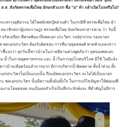
ป็น ส.ส. สังกัดพรรคเพื่อไทย อักษรตัวแรก ชื่อ "อ" ท้า กล้าเปิดโปงหรือไม่​?
ระทรวงยุติธรรม ได้โพสต์เฟสบุ๊คส่วนตัว ในกรณีที่ พรรคเพื่อไทย นำ
มาชิก​สภา​ผู้แทน​ราษฎร​ พรรคเพื่อไทย จังหวัดมหาสารคาม ว่า วันนี้
จรัสเสถียร​ ที่พาดพิงมาถึงพลเอก ประวิตร วงษ์สุวรรณ รองนายก
ิต พลเอกประวิตร ต้องรับผิดชอบ การที่นายยุทธพงศ์ พาดหัวแถลงข่าว
กมาชี้แจงว่า ทุกวันนี้ชาวบ้านในภาคอีสานต่างพูดกันว่า ยุคของพลเอก
รรม น้ำในภาคอุตสาหกรรม และ น้ำในการอุปโภคบริโภค มีใช้ ไม่มีแล้ง
ษณ์ ชาวบ้านเดือดร้อนลำบากมาก​ มีการบริหารน้ำผิดพลาด ทั้งน้ำท่วม ทั้ง
เอกประวิตร​ไม่เป็นแบบนั้น​ ถึงแม้พลเอกประวิตร จะไม่ได้เป็นนายก
 พลเอกประวิตร นั้นมีความตั้งมั่นตั้งใจ ในการแก้ไขปัญหาให้พ่อแม่พี่
งานโดยตลอด จนเป็นผลสำเร็จเป็นที่ประจักษ์และ​ ที่สำคัญ​ไม่มีการ