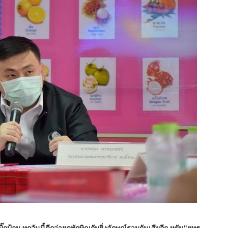
บิ๊กป้อม
ทุกวันนี้ดีกว่ายุคทักษิณกับยิ่งลักษณ์รวมกันเสียอีก หยัน"ยุทธ