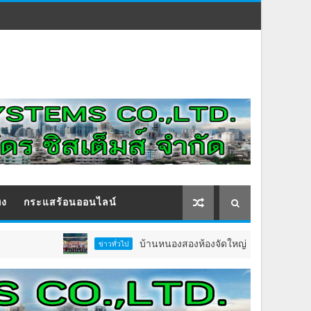
ิง
กระแสร้อนออนไลน์
บ้านหนองสองห้องจัดใหญ่ “แห่เทียนพรรษา–ผ้าป่าซาเ
ข่าวทั่วไป