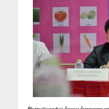
ชี้มีแต่ชาวบ้านยอมรับว่า น้ำบาดาล น้ำอุตสาหกรรม
ยุค