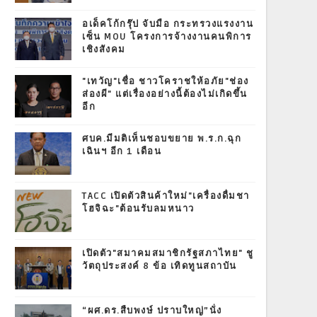
อเด็คโก้กรุ๊ป จับมือ กระทรวงแรงงาน
เซ็น MOU โครงการจ้างงานคนพิการ
เชิงสังคม
"เทวัญ"เชื่อ ชาวโคราชให้อภัย"ช่อง
ส่องผี" แต่เรื่องอย่างนี้ต้องไม่เกิดขึ้น
อีก
ศบค.มีมติเห็นชอบขยาย พ.ร.ก.ฉุก
เฉินฯ อีก 1 เดือน
TACC เปิดตัวสินค้าใหม่"เครื่องดื่มชา
โฮจิฉะ"ต้อนรับลมหนาว
เปิดตัว"สมาคมสมาชิกรัฐสภาไทย" ชู
วัตถุประสงค์ 8 ข้อ เทิดทูนสถาบัน
“ผศ.ดร.สืบพงษ์ ปราบใหญ่”นั่ง