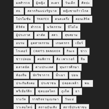
ผลสำรวจ
ผู้หญิง
ละคร
วันเด็ก
ศิลปะ
สธ.
สลากกินแบ่งรัฐบาล
หญิงชายก้าวไกล
โปรโมชั่น
THAIFEX
คนละครึ่ง
คอนเสิร์ต
ดิจิทัล
ตำรวจ
นวัตกรรม
บีโอไอ
ผู้ประกาศ
ผ่าตัด
สสว.
สุขสยาม
อบรม
อุตสาหกรรม
เกษตรกร
เบียร์
ไรเดอร์
CRAFTS BANGKOK
กินเจ
ข่าว
ข่าวปลอม
คนพิการ
คิง เพาเวอร์
จีน
ตลาดนัด
ต่างประเทศ
ทุนการศึกษา
ท้องถิ่น
นักวิชาการ
น้ำเมา
บ่อน
ประกันสังคม
ประชาชน
ปลอดเหล้า
พม.
พรีเมียร์ลีก
ฟุตบอลโลก
ภูเก็ต
ยา
รางวัล
ราชกิจจานุเบกษา
วันแม่
วาเลนไทน์
สถานบันเทิง
สถานีประชาชน