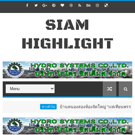
SIAM
HIGHLIGHT
บ้านหนองสองห้องจัดใหญ่ “แห่เทียนพรรษา–ผ้าป่าซาเล
ข่าวทั่วไป