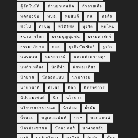
ตู้อัตโนมัติ
ต้านยาเสพติด
ถั่วลายเสือ
ทดลองขับ
ทปอ.
ทมยันตี
ทส.
ทอล์ค
ทั่วไป
ทำบุญ
ทีวีดิจิทัล
ทุจริต
ทุนไทย
ธนาคารโลก
ธรรมนูญชุมชน
ธรรมศาสตร์
ธรรมาภิบาล
ธอส.
ธุรกิจบัณฑิตย์
ธูรกิจ
นครพนม
นครสวรรค์
นครแห่งความสุข
นมถั่วเหลือง
นักกีฬา
นักท่องเที่ยว
นักบวช
นักออกแบบ
นาฏกรรม
นานาชาติ
นำเชา
นิด้า
นิทรรศการ
นิปปอนเพนต์
นิ่ว
นโยบาย
นโยบายสาธารณะ
น้าค่อม
น้ำมัน
น้ำหอม
บลูเอเลเฟ่นท์
บวช
บอยแบนด์
บัตรประชาชน
บัลลง ดอร์
บางกอกฮับ