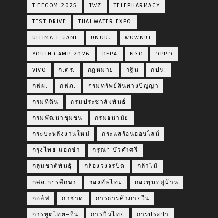
TIFFCOM 2025
TWZ
TELEPHARMACY
TEST DRIVE
THAI WATER EXPO
ULTIMATE GAME
UNODC
WOWNUT
YOUTH CAMP 2026
DEPA
NGO
OPPO
VIVO
ก.ตร.
กฎหมาย
กฐิน
กปน.
กฟผ.
กฟภ.
กรมทรัพย์สินทางปัญญา
กรมที่ดิน
กรมประชาสัมพันธ์
กรมพัฒนาชุมชน
กรมอนามัย
กระบะพลังงานใหม่
กระแสร้อนออนไลน์
กรุงไทย-แอกซ่า
กรุณา บัวคำศรี
กลุ่มชาติพันธุ์
กล้องวงจรปิด
กล้าไม้
กศส.การศึกษา
กองทัพไทย
กองทุนหมู่บ้าน
กอล์ฟ
กาชาด
การการค้าภายใน
การทูตไทย–จีน
การบินไทย
การประปา