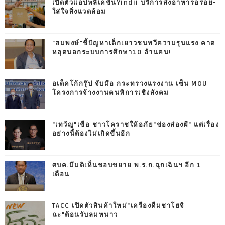
เปิดตัวแอปพลิเคชันYindii บริการส่งอาหารอร่อย-
ใส่ใจสิ่งแวดล้อม
"สมพงษ์"ชี้ปัญหาเด็กเยาวชนทวีความรุนแรง คาด
หลุดนอกระบบการศึกษา10 ล้านคน!
อเด็คโก้กรุ๊ป จับมือ กระทรวงแรงงาน เซ็น MOU
โครงการจ้างงานคนพิการเชิงสังคม
"เทวัญ"เชื่อ ชาวโคราชให้อภัย"ช่องส่องผี" แต่เรื่อง
อย่างนี้ต้องไม่เกิดขึ้นอีก
ศบค.มีมติเห็นชอบขยาย พ.ร.ก.ฉุกเฉินฯ อีก 1
เดือน
TACC เปิดตัวสินค้าใหม่"เครื่องดื่มชาโฮจิ
ฉะ"ต้อนรับลมหนาว