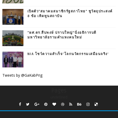
เปิดตัว"สมาคมสมาชิกรัฐสภาไทย" ชูวัตถุประสงค์
8 ข้อ เทิดทูนสถาบัน
“ผศ.ดร.สืบพงษ์ ปราบใหญ่”นั่งอธิการบดี
มหาวิทยาลัยรามคำแหงคนใหม่
NIA โชว์ความสำเร็จ‘โลกนวัตกรรมเสมือนจริง’
Tweets by @GaKabPrig
Pages
undefined