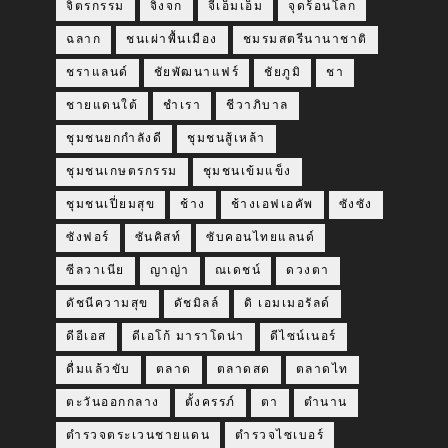
จิตรกรรม
จิ้งจก
จีเอ็มเอ็ม
จุดร้อนโลก
ฉลาก
ชนเผ่าพื้นเมือง
ชมรมสตรีนานาชาติ
ชราแลนด์
ชัยพัฒนาแฟร์
ชัยภูมิ
ชา
ชายแดนใต้
ชำเรา
ชีวาภิบาล
ชุมชนยกกำลังดี
ชุมชนสู้เหล้า
ชุมชนเกษตรกรรม
ชุมชนเข้มแข็ง
ชุมชนเปี่ยมสุข
ช้าง
ช้างเอฟเอคัพ
ซังซัง
ซังฟอร์
ซันคิสท์
ซับคอนไทยแลนด์
ซีลวาเนีย
ญาญ่า
ณเดชน์
ดวงตา
ดัชนีความสุข
ดัชมิลล์
ดิ เอมเมอรัลด์
ดีอีเอส
ดีเอโก้ มาราโดน่า
ดีไซน์เนอร์
ดื่มแล้วขับ
ตลาด
ตลาดสด
ตลาดไท
ตะวันออกกลาง
ตั้งครรภ์
ตา
ตำนาน
ตำรวจตระเวนชายแดน
ตำรวจไซเบอร์