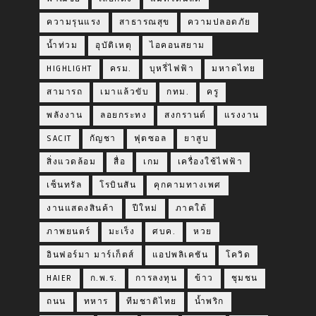
ความรุนแรง
สาธารณสุข
ความปลอดภัย
น้ำท่วม
อุบัติเหตุ
ไอคอนสยาม
HIGHLIGHT
ครม.
บุหรี่ไฟฟ้า
มหาดไทย
สามารถ
เมาแล้วขับ
กทม.
ครู
พลังงาน
ลอยกระทง
สงกรานต์
แรงงาน
SACIT
กัญชา
ฟุตซอล
ยาสูบ
สิ่งแวดล้อม
สื่อ
เกม
เครื่องใช้ไฟฟ้า
เซ็นทรัล
โรบินสัน
คุกคามทางเพศ
งานแสดงสินค้า
ปีใหม่
ภาคใต้
ภาพยนตร์
มะเร็ง
ศบค.
หวย
อินฟอร์มา มาร์เก็ตส์
แอปพลิเคชัน
โควิด
HAIER
ก.พ.ร.
การลงทุน
ข้าว
ชุมชน
ถนน
ทหาร
ทีมชาติไทย
น้ำพริก