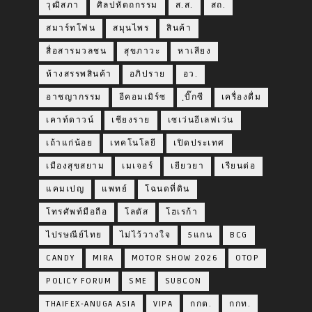
วุฒิสภา
ศิลปหัตถกรรม
ส.ส.
สถ.
สมาร์ทโฟน
สมุนไพร
สินค้า
สื่อสารมวลชน
สุขภาวะ
หาเสียง
ห้างสรรพสินค้า
อภิปราย
อว.
อาชญากรรม
อีคอมเมิร์ซ
ฺบิ๊กซี
เครื่องดื่ม
เคาท์ดาวน์
เชียงราย
เซเว่นอีเลฟเว่น
เถ้าแก่น้อย
เทคโนโลยี
เปิดประเทศ
เมืองสุขสยาม
เมเจอร์
เยียวยา
เรียนต่อ
แคมเปญ
แพทย์
โฉนดที่ดิน
โทรศัพท์มือถือ
โลตัส
โฮเรก้า
ไปรษณีย์ไทย
ไม่ไว้วางใจ
5แกน
BCG
CANDY
MIRA
MOTOR SHOW 2026
OTOP
POLICY FORUM
SME
SUBCON
THAIFEX-ANUGA ASIA
VIPA
กกต.
กกท.