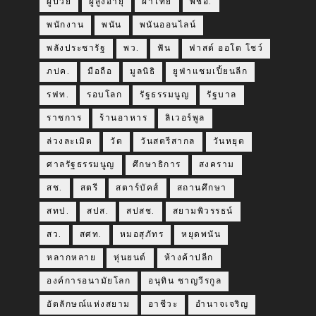
ผู้ป่วย
ผู้สูงอายุ
ผ้าไทย
พชอ.
พนักงาน
พนัน
พนันออนไลน์
พลังประชารัฐ
พว.
ฟัน
ฟาสต์ ออโต โชว์
ภปค.
มือถือ
มูลนิธิ
ยูฟ่าแชมเปี้ยนลีก
รฟท.
รอบโลก
รัฐธรรมนูญ
รัฐบาล
ราชการ
ร้านอาหาร
ลิเวอร์พูล
ล่วงละเมิด
วัด
วันสตรีสากล
วันหยุด
ศาลรัฐธรรมนูญ
ศึกษาธิการ
สงคราม
สช.
สตรี
สตาร์บัคส์
สถานศึกษา
สทป.
สปส.
สปสช.
สยามพิวรรธน์
สว.
สศท.
หมอสุภัทร
หยุดพนัน
หลากหลาย
หุ่นยนต์
ห้างค้าปลีก
องค์การอนามัยโลก
อนุทิน ชาญวีรกูล
อัตลักษณ์แห่งสยาม
อาชีวะ
อำนาจเจริญ