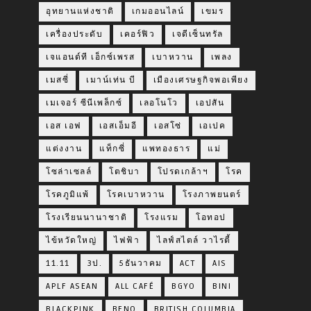
อุทยานแห่งชาติ
เกมออนไลน์
เขมร
เครื่องประดับ
เคอร์ฟิว
เจดีเซ็นทรัล
เจแอนด์ที เอ็กซ์เพรส
เบาหวาน
เพลง
เมสซี่
เมาน์เท่น บี
เมืองเศรษฐกิจพอเพียง
เมเจอร์ ซีนีเพล็กซ์
เลอโนโว
เอปสัน
เอส เอฟ
เอสเอ็มอี
เอสโซ่
เอเปค
แต่งงาน
แท็กซี่
แพทองธาร
แม่
โซล่าเซลล์
โตชิบา
โปรดเกล้าฯ
โรค
โรคภูมิแพ้
โรคเบาหวาน
โรงภาพยนตร์
โรงเรียนนานาชาติ
โรงแรม
โอทอป
ไข้หวัดใหญ่
ไฟฟ้า
ไลฟ์สไตล์ วาไรตี้
11.11
3ป.
5ธันวาคม
ACT
AIS
APLF ASEAN
ALL CAFÉ
BGYO
BINI
BLACKPINK
BENQ
BRITISH COLUMBIA