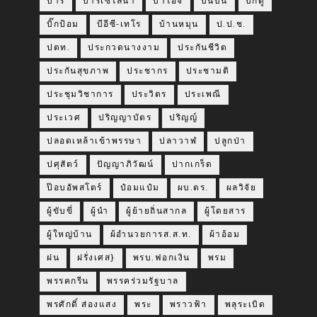
บาร์
บาร์เซโลน่า
บาโอจิ
บินบิน
บิ๊กตู่
บิ๊กป้อม
บีอีซี-เทโร
บ้านหมุน
ป.ป.ช.
ปตท.
ประกวดนางงาม
ประกันชีวิต
ประกันสุขภาพ
ประชากร
ประชามติ
ประชุมวิชาการ
ประวิตร
ประเพณี
ประเวศ
ปริญญาบัตร
ปริญญ์
ปลอดเหล้าเข้าพรรษา
ปลาวาฬ
ปลูกป่า
ปศุสัตว์
ปัญญาภิวัฒน์
ปากเกร็ด
ป๊อบอัพสโตร์
ป๋อมแป๋ม
ผบ.ตร.
ผลวิจัย
ผู้ขับขี่
ผู้นำ
ผู้ย้ายถิ่นสากล
ผู้โดยสาร
ผู้ใหญ่บ้าน
ผ้อำนวยการส.ส.ท.
ผ้าอ้อม
ฝน
ฝรั่งเศส}
พรบ.ฟอกเงิน
พรม
พรรคกรีน
พรรคร่วมรัฐบาล
พรศักดิ์ ส่องแสง
พระ
พราวฟ้า
พลุระเบิด