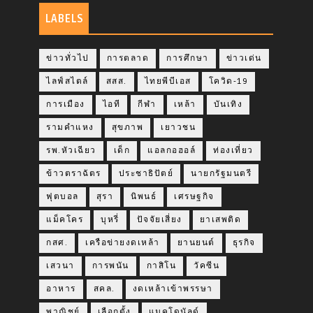
LABELS
ข่าวทั่วไป
การตลาด
การศึกษา
ข่าวเด่น
ไลฟ์สไตล์
สสส.
ไทยพีบีเอส
โควิด-19
การเมือง
ไอที
กีฬา
เหล้า
บันเทิง
รามคำแหง
สุขภาพ
เยาวชน
รพ.หัวเฉียว
เด็ก
แอลกอฮอล์
ท่องเที่ยว
ข้าวตราฉัตร
ประชาธิปัตย์
นายกรัฐมนตรี
ฟุตบอล
สุรา
นิพนธ์
เศรษฐกิจ
แม็คโคร
บุหรี่
ปัจจัยเสี่ยง
ยาเสพติด
กสศ.
เครือข่ายงดเหล้า
ยานยนต์
ธุรกิจ
เสวนา
การพนัน
กาสิโน
วัคซีน
อาหาร
สคล.
งดเหล้าเข้าพรรษา
พาณิชย์
เลือกตั้ง
แมคโดนัลด์