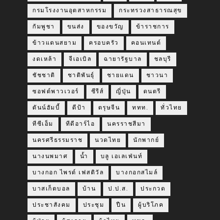
กรมโรงงานอุตสาหกรรม
กระทรวงสาธารณสุข
กัมพูชา
ขนส่ง
ของขวัญ
ข้าราชการ
ข้าวแดนสยาม
ครอบครัว
คอนเทนต์
งดเหล้า
จีเอเบิล
ฉายารัฐบาล
ชลบุรี
ชัชชาติ
ชาติพันธุ์
ชายแดน
ชาวนา
ซอฟต์พาวเวอร์
ซีรีส์
ญี่ปุ่น
ดนตรี
ดันน์ฮัมบี้
ดีป้า
ตรุษจีน
ททท.
ทั่วไทย
ทีซีเอ็ม
ทีดีอาร์ไอ
นครราชสีมา
นครศรีธรรมราช
นวดไทย
นักพากย์
นางนพมาศ
น้ำ
บลู เอเลเฟ่นท์
บางกอก ไพรด์ เฟสติวัล
บางกอกสไมล์
บาสเก็ตบอล
บ้าน
ป.ป.ส.
ประกวด
ประชาสังคม
ประชุม
ปืน
ผู้บริโภค