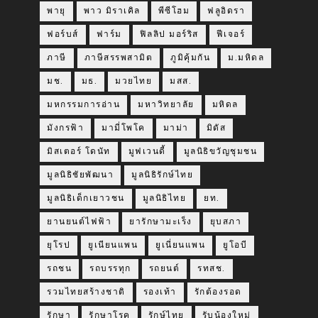
พายุ
พาว มิราเคิล
พีซีโฮม
ฟลูอิดรา
ฟอร์บส์
ฟาร์ม
ฟิลลิป มอร์ริส
ฟีเจอร์
ภาษี
ภาษีสรรพสามิต
ภูมิคุ้มกัน
ม.มหิดล
มช.
มธ.
มวยไทย
มสส.
มหกรรมการอ่าน
มหาวิทยาลัย
มหิดล
มังกรฟ้า
มามี่โพโค
มาม่า
มิดัส
มิสเตอร์ โดนัท
มูฟเวนดี้
มูลนิธิขวัญชุมชน
มูลนิธิชัยพัฒนา
มูลนิธิรักษ์ไทย
มูลนิธิเด็กเยาวชน
มูลนิธิไทย
ยท.
ยานยนต์ไฟฟ้า
ยารักษามะเร็ง
ยุบสภา
ยุโรป
ยูเนียนแพน
ยูเนี่ยนแพน
ยูโอบี
รถชน
รถบรรทุก
รถยนต์
รทสช.
รวมไทยสร้างชาติ
รองเท้า
รักต้องรอด
รักษา
รักษาโรค
รักษ์ไทย
รับน้องใหม่