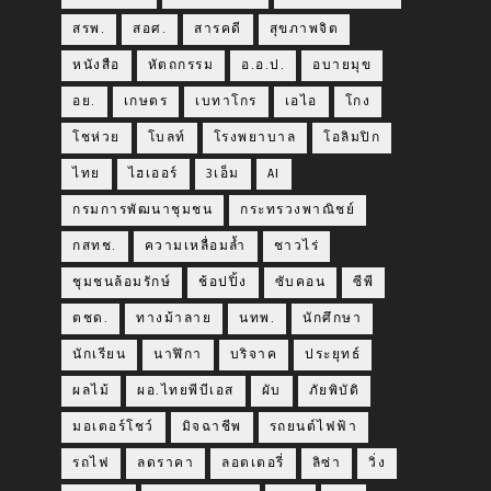
สรพ.
สอศ.
สารคดี
สุขภาพจิต
หนังสือ
หัตถกรรม
อ.อ.ป.
อบายมุข
อย.
เกษตร
เบทาโกร
เอไอ
โกง
โชห่วย
โบลท์
โรงพยาบาล
โอลิมปิก
ไทย
ไฮเออร์
3เอ็ม
AI
กรมการพัฒนาชุมชน
กระทรวงพาณิชย์
กสทช.
ความเหลื่อมล้ำ
ชาวไร่
ชุมชนล้อมรักษ์
ช้อปปิ้ง
ซับคอน
ซีพี
ตชด.
ทางม้าลาย
นทพ.
นักศึกษา
นักเรียน
นาฬิกา
บริจาค
ประยุทธ์
ผลไม้
ผอ.ไทยพีบีเอส
ผับ
ภัยพิบัติ
มอเตอร์โชว์
มิจฉาชีพ
รถยนต์ไฟฟ้า
รถไฟ
ลดราคา
ลอตเตอรี่
ลิซ่า
วิ่ง