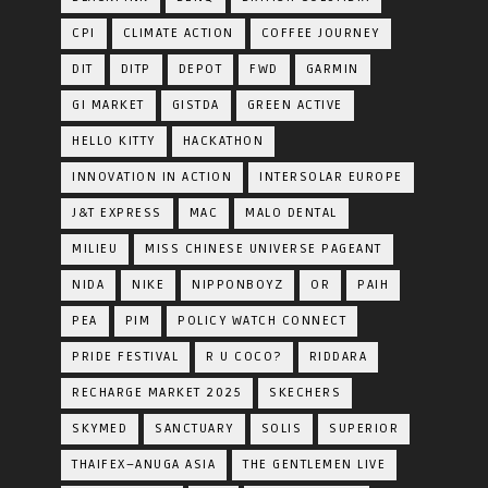
CPI
CLIMATE ACTION
COFFEE JOURNEY
DIT
DITP
DEPOT
FWD
GARMIN
GI MARKET
GISTDA
GREEN ACTIVE
HELLO KITTY
HACKATHON
INNOVATION IN ACTION
INTERSOLAR EUROPE
J&T EXPRESS
MAC
MALO DENTAL
MILIEU
MISS CHINESE UNIVERSE PAGEANT
NIDA
NIKE
NIPPONBOYZ
OR
PAIH
PEA
PIM
POLICY WATCH CONNECT
PRIDE FESTIVAL
R U COCO?
RIDDARA
RECHARGE MARKET 2025
SKECHERS
SKYMED
SANCTUARY
SOLIS
SUPERIOR
THAIFEX–ANUGA ASIA
THE GENTLEMEN LIVE