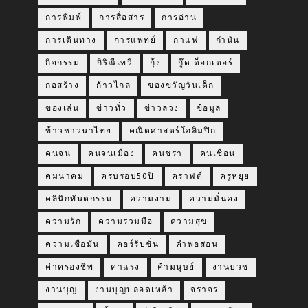
การพิมพ์
การสื่อสาร
การอ่าน
การเดินทาง
การแพทย์
กาแฟ
กำนัน
กิจกรรม
กิริณีเทวี
กุ้ง
กู๊ด ด็อกเตอร์
ก่อสร้าง
ก้าวไกล
ของขวัญวันเด็ก
ของเล่น
ข่าวทั่ว
ข่าวลวง
ข้อมูล
ข้าวชาวนาไทย
คณิตศาสตร์โอลิมปิก
คนจน
คนจนเมือง
คนชรา
คนเชือน
คมนาคม
ครบรอบ50ปี
คราฟต์
ครูหยุย
คลินิกทันตกรรม
ความงาม
ความมั่นคง
ความรัก
ความร่วมมือ
ความสุข
ความเชื่อมั่น
คอร์รัปชั่น
คำพ่อสอน
ค่าครองชีพ
ค่าแรง
ค้ามนุษย์
งานบวช
งานบุญ
งานบุญปลอดเหล้า
จราจร