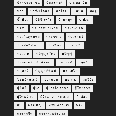
บัตรประชาชน
บัลลง ดอร์
บางกอกฮับ
บาร์
บาร์เซโลน่า
บาโอจิ
บินบิน
บิ๊กตู่
บิ๊กป้อม
บีอีซี-เทโร
บ้านหมุน
ป.ป.ช.
ปตท.
ประกวดนางงาม
ประกันชีวิต
ประกันสุขภาพ
ประชากร
ประชามติ
ประชุมวิชาการ
ประวิตร
ประเพณี
ประเวศ
ปริญญาบัตร
ปริญญ์
ปลอดเหล้าเข้าพรรษา
ปลาวาฬ
ปลูกป่า
ปศุสัตว์
ปัญญาภิวัฒน์
ปากเกร็ด
ป๊อบอัพสโตร์
ป๋อมแป๋ม
ผบ.ตร.
ผลวิจัย
ผู้ขับขี่
ผู้นำ
ผู้ย้ายถิ่นสากล
ผู้โดยสาร
ผู้ใหญ่บ้าน
ผ้อำนวยการส.ส.ท.
ผ้าอ้อม
ฝน
ฝรั่งเศส}
พรบ.ฟอกเงิน
พรม
พรรคกรีน
พรรคร่วมรัฐบาล