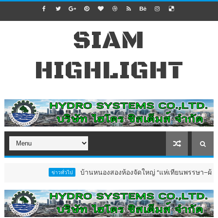
SIAM
HIGHLIGHT
บ้านหนองสองห้องจัดใหญ่ “แห่เทียนพรรษา–ผ้าป่าซาเล้งป
ข่าวทั่วไป