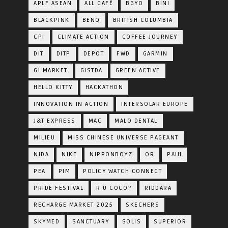
APLF ASEAN
ALL CAFÉ
BGYO
BINI
BLACKPINK
BENQ
BRITISH COLUMBIA
CPI
CLIMATE ACTION
COFFEE JOURNEY
DIT
DITP
DEPOT
FWD
GARMIN
GI MARKET
GISTDA
GREEN ACTIVE
HELLO KITTY
HACKATHON
INNOVATION IN ACTION
INTERSOLAR EUROPE
J&T EXPRESS
MAC
MALO DENTAL
MILIEU
MISS CHINESE UNIVERSE PAGEANT
NIDA
NIKE
NIPPONBOYZ
OR
PAIH
PEA
PIM
POLICY WATCH CONNECT
PRIDE FESTIVAL
R U COCO?
RIDDARA
RECHARGE MARKET 2025
SKECHERS
SKYMED
SANCTUARY
SOLIS
SUPERIOR