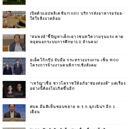
เปิดตัวแอปพลิเคชันYindii บริการส่งอาหารอร่อย-
ใส่ใจสิ่งแวดล้อม
"สมพงษ์"ชี้ปัญหาเด็กเยาวชนทวีความรุนแรง คาด
หลุดนอกระบบการศึกษา10 ล้านคน!
อเด็คโก้กรุ๊ป จับมือ กระทรวงแรงงาน เซ็น MOU
โครงการจ้างงานคนพิการเชิงสังคม
"เทวัญ"เชื่อ ชาวโคราชให้อภัย"ช่องส่องผี" แต่เรื่อง
อย่างนี้ต้องไม่เกิดขึ้นอีก
ศบค.มีมติเห็นชอบขยาย พ.ร.ก.ฉุกเฉินฯ อีก 1
เดือน