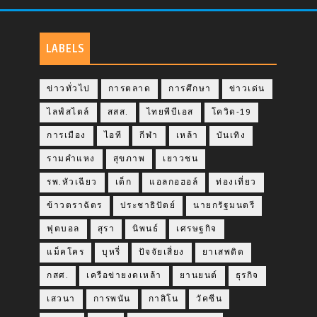
LABELS
ข่าวทั่วไป
การตลาด
การศึกษา
ข่าวเด่น
ไลฟ์สไตล์
สสส.
ไทยพีบีเอส
โควิด-19
การเมือง
ไอที
กีฬา
เหล้า
บันเทิง
รามคำแหง
สุขภาพ
เยาวชน
รพ.หัวเฉียว
เด็ก
แอลกอฮอล์
ท่องเที่ยว
ข้าวตราฉัตร
ประชาธิปัตย์
นายกรัฐมนตรี
ฟุตบอล
สุรา
นิพนธ์
เศรษฐกิจ
แม็คโคร
บุหรี่
ปัจจัยเสี่ยง
ยาเสพติด
กสศ.
เครือข่ายงดเหล้า
ยานยนต์
ธุรกิจ
เสวนา
การพนัน
กาสิโน
วัคซีน