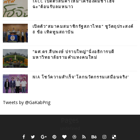
TACC เปิดตัวสินค้าใหม่"เครื่องดื่มชาโฮจิ
ฉะ"ต้อนรับลมหนาว
เปิดตัว"สมาคมสมาชิกรัฐสภาไทย" ชูวัตถุประสงค์
8 ข้อ เทิดทูนสถาบัน
“ผศ.ดร.สืบพงษ์ ปราบใหญ่”นั่งอธิการบดี
มหาวิทยาลัยรามคำแหงคนใหม่
NIA โชว์ความสำเร็จ‘โลกนวัตกรรมเสมือนจริง’
Tweets by @GaKabPrig
Pages
undefined