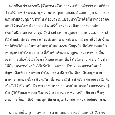
นายธีระ วัชรปราณี
ผู้จัดการเครือข่ายงดเหล้า กล่าวว่า ตามที่อ้าง
ว่าได้นำบทเรียนของกฎหมายควบคุมแอลกอฮอล์และยาสูบ มายกร่าง
กฎหมายควบคุมกัญชานั้น ต้องประเมินบริบทว่าใครคือผู้นำทางธุรกิจ
และได้ประโยชน์จากการเปิดเสรีนี้ เพราะจะมีผลอย่างมากต่อ
ประสิทธิภาพการควบคุม ดังตัวอย่างของกฎหมายควบคุมแอลกอฮอล์
ที่มีสายสัมพันธ์ทางการเมืองทั้งหน้าฉากหลังฉาก หรือกรณีบริษัทข้าม
ชาติที่จะได้ประโยชน์เป็นกลุ่มไหน เพราะนักธุรกิจเมื่อได้ลงทุนแล้ว
เขามุ่งหวังกำไรและอะไรที่เป็นข้อห้ามทางกฎหมายจะหาทางเลี่ยง
เช่น การเลี่ยงใช้น้ำโซดาโฆษณาแทนเบียร์ ดังนั้นร่าง พ.ร.บ.กัญชาฯ
ได้มีมาตรการป้องกันไว้หรือไม่ และหากเป้าประสงค์การเปิดเสรี
กัญชาคือเพื่อการแพทย์ ทำไม กรรมาธิการไม่เทียบเคียงกฎหมาย
อาหารและยา ซึ่งจะมีบทเรียนที่ตรงกว่ามีประสิทธิภาพมากกว่า อีกทั้ง
เมื่อรัฐได้เปิดเสรีแล้ว จะเอางบประมาณจากไหนมาเตรียมการรักษาผู้
ป่วยผู้ได้รับผลกระทบ จึงควรมีกระบวนการช่วยเหลือเยียวยา ฟื้นฟู
ด้วยการเก็บภาษีเข้ากองทุนเยียวยาผู้ได้รับผลกระทบจากกัญชาด้วย
นอกจากนั้น จุดอ่อนของการควบคุมแอลกอฮอล์และบุหรี่ คือการ