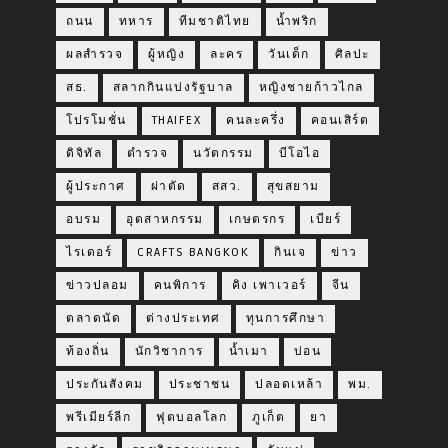
ถนน
ทหาร
ทีมชาติไทย
น้ำพริก
ผลสำรวจ
ผู้หญิง
ละคร
วันเด็ก
ศิลปะ
สธ.
สลากกินแบ่งรัฐบาล
หญิงชายก้าวไกล
โปรโมชั่น
THAIFEX
คนละครึ่ง
คอนเสิร์ต
ดิจิทัล
ตำรวจ
นวัตกรรม
บีโอไอ
ผู้ประกาศ
ผ่าตัด
สสว.
สุขสยาม
อบรม
อุตสาหกรรม
เกษตรกร
เบียร์
ไรเดอร์
CRAFTS BANGKOK
กินเจ
ข่าว
ข่าวปลอม
คนพิการ
คิง เพาเวอร์
จีน
ตลาดนัด
ต่างประเทศ
ทุนการศึกษา
ท้องถิ่น
นักวิชาการ
น้ำเมา
บ่อน
ประกันสังคม
ประชาชน
ปลอดเหล้า
พม.
พรีเมียร์ลีก
ฟุตบอลโลก
ภูเก็ต
ยา