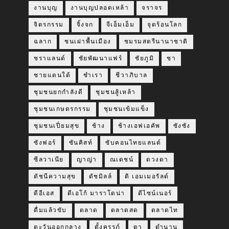
งานบุญ
งานบุญปลอดเหล้า
จราจร
จิตรกรรม
จิ้งจก
จีเอ็มเอ็ม
จุดร้อนโลก
ฉลาก
ชนเผ่าพื้นเมือง
ชมรมสตรีนานาชาติ
ชราแลนด์
ชัยพัฒนาแฟร์
ชัยภูมิ
ชา
ชายแดนใต้
ชำเรา
ชีวาภิบาล
ชุมชนยกกำลังดี
ชุมชนสู้เหล้า
ชุมชนเกษตรกรรม
ชุมชนเข้มแข็ง
ชุมชนเปี่ยมสุข
ช้าง
ช้างเอฟเอคัพ
ซังซัง
ซังฟอร์
ซันคิสท์
ซับคอนไทยแลนด์
ซีลวาเนีย
ญาญ่า
ณเดชน์
ดวงตา
ดัชนีความสุข
ดัชมิลล์
ดิ เอมเมอรัลด์
ดีอีเอส
ดีเอโก้ มาราโดน่า
ดีไซน์เนอร์
ดื่มแล้วขับ
ตลาด
ตลาดสด
ตลาดไท
ตะวันออกกลาง
ตั้งครรภ์
ตา
ตำนาน