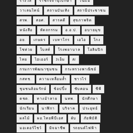
รางวัล
ราชกิจจานุเบกษา
วันแม่
วาเลนไทน์
สถานบันเทิง
สถานีประชาชน
สรพ.
สอศ.
สารคดี
สุขภาพจิต
หนังสือ
หัตถกรรม
อ.อ.ป.
อบายมุข
อย.
เกษตร
เบทาโกร
เอไอ
โกง
โชห่วย
โบลท์
โรงพยาบาล
โอลิมปิก
ไทย
ไฮเออร์
3เอ็ม
AI
กรมการพัฒนาชุมชน
กระทรวงพาณิชย์
กสทช.
ความเหลื่อมล้ำ
ชาวไร่
ชุมชนล้อมรักษ์
ช้อปปิ้ง
ซับคอน
ซีพี
ตชด.
ทางม้าลาย
นทพ.
นักศึกษา
นักเรียน
นาฬิกา
บริจาค
ประยุทธ์
ผลไม้
ผอ.ไทยพีบีเอส
ผับ
ภัยพิบัติ
มอเตอร์โชว์
มิจฉาชีพ
รถยนต์ไฟฟ้า