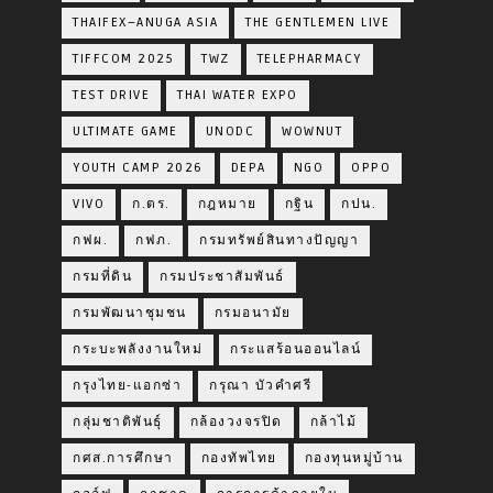
THAIFEX–ANUGA ASIA
THE GENTLEMEN LIVE
TIFFCOM 2025
TWZ
TELEPHARMACY
TEST DRIVE
THAI WATER EXPO
ULTIMATE GAME
UNODC
WOWNUT
YOUTH CAMP 2026
DEPA
NGO
OPPO
VIVO
ก.ตร.
กฎหมาย
กฐิน
กปน.
กฟผ.
กฟภ.
กรมทรัพย์สินทางปัญญา
กรมที่ดิน
กรมประชาสัมพันธ์
กรมพัฒนาชุมชน
กรมอนามัย
กระบะพลังงานใหม่
กระแสร้อนออนไลน์
กรุงไทย-แอกซ่า
กรุณา บัวคำศรี
กลุ่มชาติพันธุ์
กล้องวงจรปิด
กล้าไม้
กศส.การศึกษา
กองทัพไทย
กองทุนหมู่บ้าน