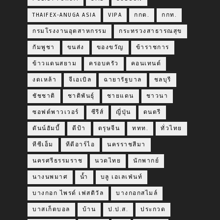
THAIFEX-ANUGA ASIA
VIPA
กกต.
กกท.
กรมโรงงานอุตสาหกรรม
กระทรวงสาธารณสุข
กัมพูชา
ขนส่ง
ของขวัญ
ข้าราชการ
ข้าวแดนสยาม
ครอบครัว
คอนเทนต์
งดเหล้า
จีเอเบิล
ฉายารัฐบาล
ชลบุรี
ชัชชาติ
ชาติพันธุ์
ชายแดน
ชาวนา
ซอฟต์พาวเวอร์
ซีรีส์
ญี่ปุ่น
ดนตรี
ดันน์ฮัมบี้
ดีป้า
ตรุษจีน
ททท.
ทั่วไทย
ทีซีเอ็ม
ทีดีอาร์ไอ
นครราชสีมา
นครศรีธรรมราช
นวดไทย
นักพากย์
นางนพมาศ
น้ำ
บลู เอเลเฟ่นท์
บางกอก ไพรด์ เฟสติวัล
บางกอกสไมล์
บาสเก็ตบอล
บ้าน
ป.ป.ส.
ประกวด