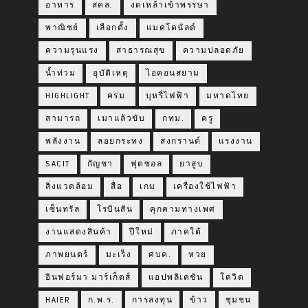
อาหาร
สคล.
งดเหล้าเข้าพรรษา
พาณิชย์
เลือกตั้ง
แมคโดนัลด์
ความรุนแรง
สาธารณสุข
ความปลอดภัย
น้ำท่วม
อุบัติเหตุ
ไอคอนสยาม
HIGHLIGHT
ครม.
บุหรี่ไฟฟ้า
มหาดไทย
สามารถ
เมาแล้วขับ
กทม.
ครู
พลังงาน
ลอยกระทง
สงกรานต์
แรงงาน
SACIT
กัญชา
ฟุตซอล
ยาสูบ
สิ่งแวดล้อม
สื่อ
เกม
เครื่องใช้ไฟฟ้า
เซ็นทรัล
โรบินสัน
คุกคามทางเพศ
งานแสดงสินค้า
ปีใหม่
ภาคใต้
ภาพยนตร์
มะเร็ง
ศบค.
หวย
อินฟอร์มา มาร์เก็ตส์
แอปพลิเคชัน
โควิด
HAIER
ก.พ.ร.
การลงทุน
ข้าว
ชุมชน