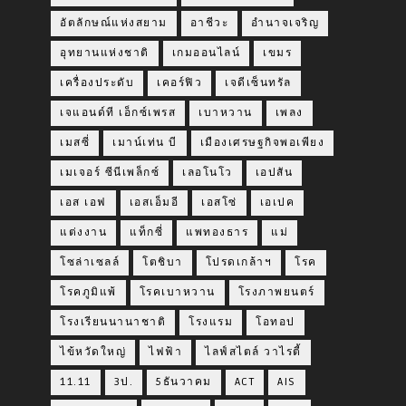
อัตลักษณ์แห่งสยาม
อาชีวะ
อำนาจเจริญ
อุทยานแห่งชาติ
เกมออนไลน์
เขมร
เครื่องประดับ
เคอร์ฟิว
เจดีเซ็นทรัล
เจแอนด์ที เอ็กซ์เพรส
เบาหวาน
เพลง
เมสซี่
เมาน์เท่น บี
เมืองเศรษฐกิจพอเพียง
เมเจอร์ ซีนีเพล็กซ์
เลอโนโว
เอปสัน
เอส เอฟ
เอสเอ็มอี
เอสโซ่
เอเปค
แต่งงาน
แท็กซี่
แพทองธาร
แม่
โซล่าเซลล์
โตชิบา
โปรดเกล้าฯ
โรค
โรคภูมิแพ้
โรคเบาหวาน
โรงภาพยนตร์
โรงเรียนนานาชาติ
โรงแรม
โอทอป
ไข้หวัดใหญ่
ไฟฟ้า
ไลฟ์สไตล์ วาไรตี้
11.11
3ป.
5ธันวาคม
ACT
AIS