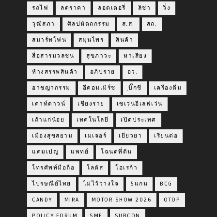
รถไฟ
ลดราคา
ลอตเตอรี่
ลิซ่า
วิ่ง
วุฒิสภา
ศิลปหัตถกรรม
ส.ส.
สถ.
สมาร์ทโฟน
สมุนไพร
สินค้า
สื่อสารมวลชน
สุขภาวะ
หาเสียง
ห้างสรรพสินค้า
อภิปราย
อว.
อาชญากรรม
อีคอมเมิร์ซ
ฺบิ๊กซี
เครื่องดื่ม
เคาท์ดาวน์
เชียงราย
เซเว่นอีเลฟเว่น
เถ้าแก่น้อย
เทคโนโลยี
เปิดประเทศ
เมืองสุขสยาม
เมเจอร์
เยียวยา
เรียนต่อ
แคมเปญ
แพทย์
โฉนดที่ดิน
โทรศัพท์มือถือ
โลตัส
โฮเรก้า
ไปรษณีย์ไทย
ไม่ไว้วางใจ
5แกน
BCG
CANDY
MIRA
MOTOR SHOW 2026
OTOP
POLICY FORUM
SME
SUBCON