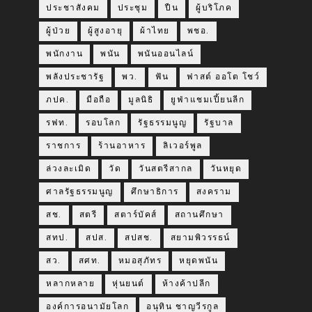
ประชาสังคม
ประชุม
ปืน
ผู้บริโภค
ผู้ป่วย
ผู้สูงอายุ
ผ้าไทย
พชอ.
พนักงาน
พนัน
พนันออนไลน์
พลังประชารัฐ
พว.
ฟัน
ฟาสต์ ออโต โชว์
ภปค.
มือถือ
มูลนิธิ
ยูฟ่าแชมเปี้ยนลีก
รฟท.
รอบโลก
รัฐธรรมนูญ
รัฐบาล
ราชการ
ร้านอาหาร
ลิเวอร์พูล
ล่วงละเมิด
วัด
วันสตรีสากล
วันหยุด
ศาลรัฐธรรมนูญ
ศึกษาธิการ
สงคราม
สช.
สตรี
สตาร์บัคส์
สถานศึกษา
สทป.
สปส.
สปสช.
สยามพิวรรธน์
สว.
สศท.
หมอสุภัทร
หยุดพนัน
หลากหลาย
หุ่นยนต์
ห้างค้าปลีก
องค์การอนามัยโลก
อนุทิน ชาญวีรกูล