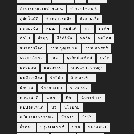
ตำรวจตระเวนชายแดน
ตำรวจไซเบอร์
ตู้อัตโนมัติ
ต้านยาเสพติด
ถั่วลายเสือ
ทดลองขับ
ทปอ.
ทมยันตี
ทส.
ทอล์ค
ทั่วไป
ทำบุญ
ทีวีดิจิทัล
ทุจริต
ทุนไทย
ธนาคารโลก
ธรรมนูญชุมชน
ธรรมศาสตร์
ธรรมาภิบาล
ธอส.
ธุรกิจบัณฑิตย์
ธูรกิจ
นครพนม
นครสวรรค์
นครแห่งความสุข
นมถั่วเหลือง
นักกีฬา
นักท่องเที่ยว
นักบวช
นักออกแบบ
นาฏกรรม
นานาชาติ
นำเชา
นิด้า
นิทรรศการ
นิปปอนเพนต์
นิ่ว
นโยบาย
นโยบายสาธารณะ
น้าค่อม
น้ำมัน
น้ำหอม
บลูเอเลเฟ่นท์
บวช
บอยแบนด์