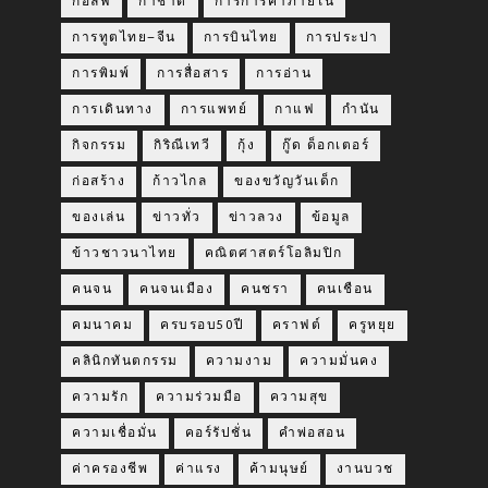
กอล์ฟ
กาชาด
การการค้าภายใน
การทูตไทย–จีน
การบินไทย
การประปา
การพิมพ์
การสื่อสาร
การอ่าน
การเดินทาง
การแพทย์
กาแฟ
กำนัน
กิจกรรม
กิริณีเทวี
กุ้ง
กู๊ด ด็อกเตอร์
ก่อสร้าง
ก้าวไกล
ของขวัญวันเด็ก
ของเล่น
ข่าวทั่ว
ข่าวลวง
ข้อมูล
ข้าวชาวนาไทย
คณิตศาสตร์โอลิมปิก
คนจน
คนจนเมือง
คนชรา
คนเชือน
คมนาคม
ครบรอบ50ปี
คราฟต์
ครูหยุย
คลินิกทันตกรรม
ความงาม
ความมั่นคง
ความรัก
ความร่วมมือ
ความสุข
ความเชื่อมั่น
คอร์รัปชั่น
คำพ่อสอน
ค่าครองชีพ
ค่าแรง
ค้ามนุษย์
งานบวช