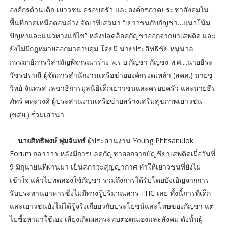
องค์กรด้านเด็ก เยาวชน ครอบครัว และองค์กรภาคประชาสังคมใน
พื้นที่ภาคเหนือตอนล่าง จัดเวทีเสวนา “เยาวชนกับกัญชา…แนวโน้ม
ปัญหาและแนวทางแก้ไข” หลังปลดล็อคกัญชาออกจากยาเสพติด และ
ยังไม่มีกฎหมายออกมาควบคุม โดยมี นายประสิทธิชัย หนูนวล
กรรมาธิการวิสามัญพิจารณาร่าง พ.ร.บ.กัญชา กัญชง พ.ศ....นายธีระ
วัชรปราณี ผู้จัดการสำนักงานเครือข่ายองค์กรงดเหล้า (สคล.) นายชู
วิทย์ จันทรส เลขาธิการมูลนิธิเด็กเยาวชนและครอบครัว และนายธีร
ภัทร์ คหะวงศ์ ผู้ประสานงานเครือข่ายสร้างเสริมสุขภาพเยาวชน
(ขสย.) ร่วมเสวนา
นายสิทธิพงษ์ พุ่มจันทร์
ผู้ประสานงาน Young Phitsanulok
Forum กล่าวว่า หลังมีการปลดกัญชาออกจากบัญชียาเสพติดเมื่อวันที่
9 มิถุนายนที่ผ่านมา เป็นสภาวะสุญญากาศ ทำให้เยาวชนที่ยังไม่
เข้าใจ แล้วไปทดลองใช้กัญชา รวมถึงการได้รับโดยบังเอิญจากการ
รับประทานอาหารซึ่งไม่มีทางรู้ปริมาณสาร THC เลย ทั้งนี้การที่เด็ก
และเยาวชนยังไม่ได้รู้จริงเกี่ยยวกับประโยชน์และโทษของกัญชา แต่
ไปซื้อหามาใช้เอง เสี่ยงเกิดผลกระทบต่อตนเองและสังคม ดังนั้นผู้