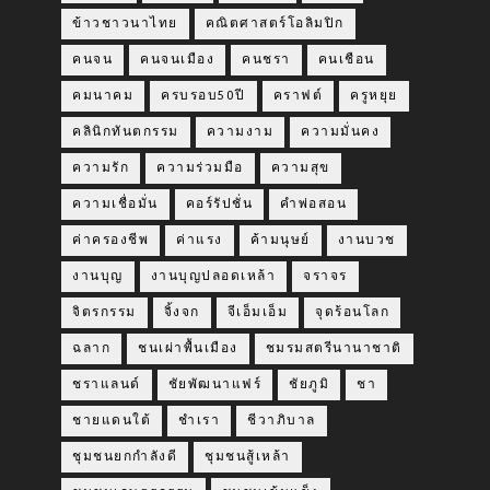
ข้าวชาวนาไทย
คณิตศาสตร์โอลิมปิก
คนจน
คนจนเมือง
คนชรา
คนเชือน
คมนาคม
ครบรอบ50ปี
คราฟต์
ครูหยุย
คลินิกทันตกรรม
ความงาม
ความมั่นคง
ความรัก
ความร่วมมือ
ความสุข
ความเชื่อมั่น
คอร์รัปชั่น
คำพ่อสอน
ค่าครองชีพ
ค่าแรง
ค้ามนุษย์
งานบวช
งานบุญ
งานบุญปลอดเหล้า
จราจร
จิตรกรรม
จิ้งจก
จีเอ็มเอ็ม
จุดร้อนโลก
ฉลาก
ชนเผ่าพื้นเมือง
ชมรมสตรีนานาชาติ
ชราแลนด์
ชัยพัฒนาแฟร์
ชัยภูมิ
ชา
ชายแดนใต้
ชำเรา
ชีวาภิบาล
ชุมชนยกกำลังดี
ชุมชนสู้เหล้า