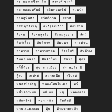
สยามอะเมซิ่งพาร์ค
สรพงศ์ ชาตรี
สลากออมทรัพย์
สลิมคอนเซ็ป
สวนป่า
สวนสุนันทา
สวัสดิภาพ
สสวท.
สสส.อุบัติเหตุ
สหรัฐอเมริกา
สอบสวน
สังคม
สังคมสูงวัย
สังคมสูงอายุ
สัตว์
สัตว์เลี้ยง
สันติภาพ
สัมมนา
สายด่วน
สาหร่าย
สาหร่ายทอด
สิงคโปร์
สินค้าGI
สินค้าเกษตร
สินค้าใหม่
สึนามิ
สุกร
สุกี้ตี๋น้อย
สุขกลางเมือง
สุราษฎร์ธานี
สู้รบ
สเปรย์
สแกนเนีย
สไปรท์
หนองบัวลำภู
หนองโสนโมเดล
หนี้
หนี้นอกระบบ
หมีเนย
หมู
หลอกลวง
หลักทรัพย์
หอการค้า
หัตศิลป์
หาบเร่แผงลอย
หุ้น
ห้ามขายเหล้า