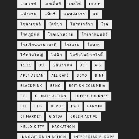
เอส เอฟ
เอสเอ็มอี
เอสโซ่
เอเปค
แต่งงาน
แท็กซี่
แพทองธาร
แม่
โซล่าเซลล์
โตชิบา
โปรดเกล้าฯ
โรค
โรคภูมิแพ้
โรคเบาหวาน
โรงภาพยนตร์
โรงเรียนนานาชาติ
โรงแรม
โอทอป
ไข้หวัดใหญ่
ไฟฟ้า
ไลฟ์สไตล์ วาไรตี้
11.11
3ป.
5ธันวาคม
ACT
AIS
APLF ASEAN
ALL CAFÉ
BGYO
BINI
BLACKPINK
BENQ
BRITISH COLUMBIA
CPI
CLIMATE ACTION
COFFEE JOURNEY
DIT
DITP
DEPOT
FWD
GARMIN
GI MARKET
GISTDA
GREEN ACTIVE
HELLO KITTY
HACKATHON
INNOVATION IN ACTION
INTERSOLAR EUROPE