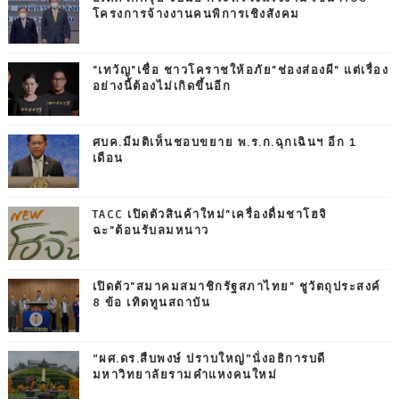
โครงการจ้างงานคนพิการเชิงสังคม
"เทวัญ"เชื่อ ชาวโคราชให้อภัย"ช่องส่องผี" แต่เรื่อง
อย่างนี้ต้องไม่เกิดขึ้นอีก
ศบค.มีมติเห็นชอบขยาย พ.ร.ก.ฉุกเฉินฯ อีก 1
เดือน
TACC เปิดตัวสินค้าใหม่"เครื่องดื่มชาโฮจิ
ฉะ"ต้อนรับลมหนาว
เปิดตัว"สมาคมสมาชิกรัฐสภาไทย" ชูวัตถุประสงค์
8 ข้อ เทิดทูนสถาบัน
“ผศ.ดร.สืบพงษ์ ปราบใหญ่”นั่งอธิการบดี
มหาวิทยาลัยรามคำแหงคนใหม่