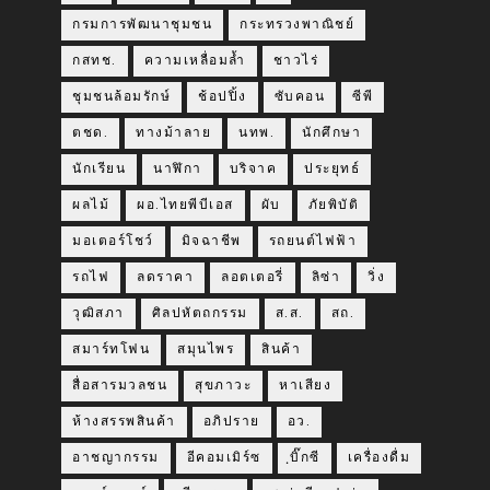
กรมการพัฒนาชุมชน
กระทรวงพาณิชย์
กสทช.
ความเหลื่อมล้ำ
ชาวไร่
ชุมชนล้อมรักษ์
ช้อปปิ้ง
ซับคอน
ซีพี
ตชด.
ทางม้าลาย
นทพ.
นักศึกษา
นักเรียน
นาฬิกา
บริจาค
ประยุทธ์
ผลไม้
ผอ.ไทยพีบีเอส
ผับ
ภัยพิบัติ
มอเตอร์โชว์
มิจฉาชีพ
รถยนต์ไฟฟ้า
รถไฟ
ลดราคา
ลอตเตอรี่
ลิซ่า
วิ่ง
วุฒิสภา
ศิลปหัตถกรรม
ส.ส.
สถ.
สมาร์ทโฟน
สมุนไพร
สินค้า
สื่อสารมวลชน
สุขภาวะ
หาเสียง
ห้างสรรพสินค้า
อภิปราย
อว.
อาชญากรรม
อีคอมเมิร์ซ
ฺบิ๊กซี
เครื่องดื่ม