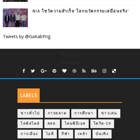
NIA โชว์ความสำเร็จ‘โลกนวัตกรรมเสมือนจริง’
Tweets by @GaKabPrig
Pages
undefined
LABELS
ข่าวทั่วไป
การตลาด
การศึกษา
ข่าวเด่น
ไลฟ์สไตล์
สสส.
ไทยพีบีเอส
โควิด-19
การเมือง
ไอที
กีฬา
เหล้า
บันเทิง