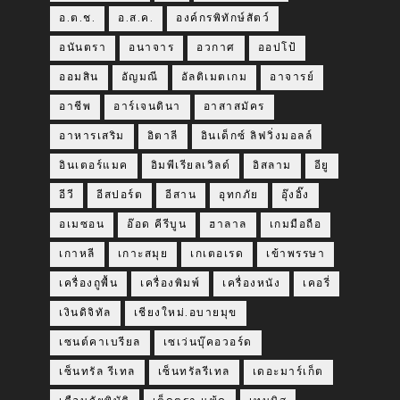
อ.ต.ช.
อ.ส.ค.
องค์กรพิทักษ์สัตว์
อนันตรา
อนาจาร
อวกาศ
ออปโป้
ออมสิน
อัญมณี
อัลติเมตเกม
อาจารย์
อาชีพ
อาร์เจนตินา
อาสาสมัคร
อาหารเสริม
อิตาลี
อินเด็กซ์ ลิฟวิ่งมอลล์
อินเตอร์แมค
อิมพีเรียลเวิลด์
อิสลาม
อียู
อีวี
อีสปอร์ต
อีสาน
อุทกภัย
อุ๊งอิ๊ง
อเมซอน
อ๊อด คีรีบูน
ฮาลาล
เกมมือถือ
เกาหลี
เกาะสมุย
เกเตอเรด
เข้าพรรษา
เครื่องถูพื้น
เครื่องพิมพ์
เครื่องหนัง
เคอรี่
เงินดิจิทัล
เชียงใหม่.อบายมุข
เซนต์คาเบรียล
เซเว่นบุ๊คอวอร์ด
เซ็นทรัล รีเทล
เซ็นทรัลรีเทล
เดอะมาร์เก็ต