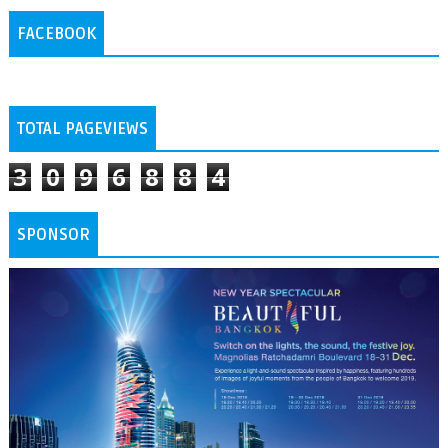
FACEBOOK
TOTAL PAGEVIEWS
3
0
9
6
8
8
4
SPONSOR