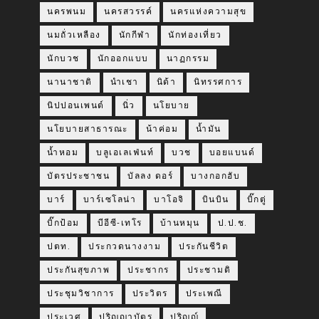
นครพนม
นครสวรรค์
นครแห่งความสุข
นมถั่วเหลือง
นักกีฬา
นักท่องเที่ยว
นักบวช
นักออกแบบ
นาฏกรรม
นานาชาติ
นำเชา
นิด้า
นิทรรศการ
นิปปอนเพนต์
นิ่ว
นโยบาย
นโยบายสาธารณะ
น้าค่อม
น้ำมัน
น้ำหอม
บลูเอเลเฟ่นท์
บวช
บอยแบนด์
บัตรประชาชน
บัลลง ดอร์
บางกอกฮับ
บาร์
บาร์เซโลน่า
บาโอจิ
บินบิน
บิ๊กตู่
บิ๊กป้อม
บีอีซี-เทโร
บ้านหมุน
ป.ป.ช.
ปตท.
ประกวดนางงาม
ประกันชีวิต
ประกันสุขภาพ
ประชากร
ประชามติ
ประชุมวิชาการ
ประวิตร
ประเพณี
ประเวศ
ปริญญาบัตร
ปริญญ์