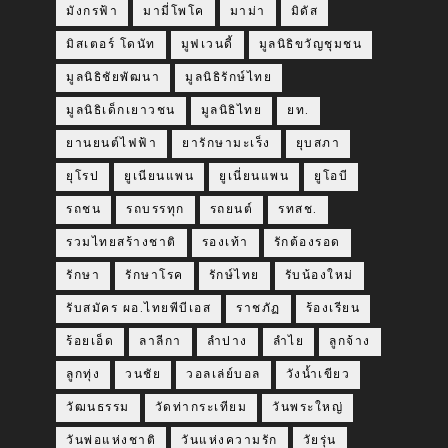
มังกรฟ้า
มามี่โพโค
มาม่า
มิดัส
มิสเตอร์ โดนัท
มูฟเวนดี้
มูลนิธิขวัญชุมชน
มูลนิธิชัยพัฒนา
มูลนิธิรักษ์ไทย
มูลนิธิเด็กเยาวชน
มูลนิธิไทย
ยท.
ยานยนต์ไฟฟ้า
ยารักษามะเร็ง
ยุบสภา
ยุโรป
ยูเนียนแพน
ยูเนี่ยนแพน
ยูโอบี
รถชน
รถบรรทุก
รถยนต์
รทสช.
รวมไทยสร้างชาติ
รองเท้า
รักต้องรอด
รักษา
รักษาโรค
รักษ์ไทย
รับน้องใหม่
รับสมัคร ผอ.ไทยพีบีเอส
ราชภัฏ
ร้องเรียน
ร้อยเอ็ด
ลาลีกา
ลำปาง
ลำไย
ลูกจ้าง
ลูกทุ่ง
วนชัย
วอลเล่ย์บอล
วังน้ำเขียว
วัฒนธรรม
วัดท่ากระเทียม
วันพระใหญ่
วันพ่อแห่งชาติ
วันแห่งความรัก
วัยรุ่น