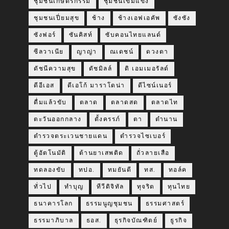
ชุมชนเกษตรกรรม
ชุมชนเข้มแข็ง
ชุมชนเปี่ยมสุข
ช้าง
ช้างเอฟเอคัพ
ซังซัง
ซังฟอร์
ซันคิสท์
ซับคอนไทยแลนด์
ซีลวาเนีย
ญาญ่า
ณเดชน์
ดวงตา
ดัชนีความสุข
ดัชมิลล์
ดิ เอมเมอรัลด์
ดีอีเอส
ดีเอโก้ มาราโดน่า
ดีไซน์เนอร์
ดื่มแล้วขับ
ตลาด
ตลาดสด
ตลาดไท
ตะวันออกกลาง
ตั้งครรภ์
ตา
ตำนาน
ตำรวจตระเวนชายแดน
ตำรวจไซเบอร์
ตู้อัตโนมัติ
ต้านยาเสพติด
ถั่วลายเสือ
ทดลองขับ
ทปอ.
ทมยันตี
ทส.
ทอล์ค
ทั่วไป
ทำบุญ
ทีวีดิจิทัล
ทุจริต
ทุนไทย
ธนาคารโลก
ธรรมนูญชุมชน
ธรรมศาสตร์
ธรรมาภิบาล
ธอส.
ธุรกิจบัณฑิตย์
ธูรกิจ