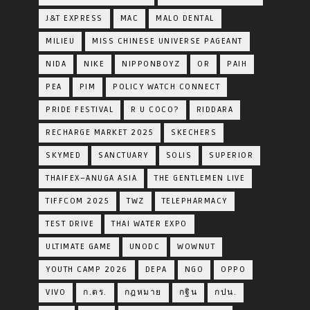
J&T EXPRESS
MAC
MALO DENTAL
MILIEU
MISS CHINESE UNIVERSE PAGEANT
NIDA
NIKE
NIPPONBOYZ
OR
PAIH
PEA
PIM
POLICY WATCH CONNECT
PRIDE FESTIVAL
R U COCO?
RIDDARA
RECHARGE MARKET 2025
SKECHERS
SKYMED
SANCTUARY
SOLIS
SUPERIOR
THAIFEX–ANUGA ASIA
THE GENTLEMEN LIVE
TIFFCOM 2025
TWZ
TELEPHARMACY
TEST DRIVE
THAI WATER EXPO
ULTIMATE GAME
UNODC
WOWNUT
YOUTH CAMP 2026
DEPA
NGO
OPPO
VIVO
ก.ตร.
กฎหมาย
กฐิน
กปน.