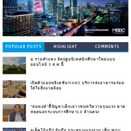
POPULAR POSTS
HIGHLIGHT
COMMENTS
ม.รามคำแหง จัดปฐมนิเทศนักศึกษาใหม่แบบ
ออนไลน์ 3 ส.ค.นี้
เปิดตัวแอปพลิเคชันYindii บริการส่งอาหารอร่อย-
ใส่ใจสิ่งแวดล้อม
"สมพงษ์"ชี้ปัญหาเด็กเยาวชนทวีความรุนแรง คาด
หลุดนอกระบบการศึกษา10 ล้านคน!
อเด็คโก้กรุ๊ป จับมือ กระทรวงแรงงาน เซ็น MOU