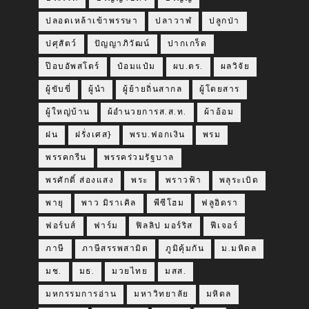
ปลอดเหล้าเข้าพรรษา
ปลาวาฬ
ปลูกป่า
ปศุสัตว์
ปัญญาภิวัฒน์
ปากเกร็ด
ป๊อบอัพสโตร์
ป๋อมแป๋ม
ผบ.ตร.
ผลวิจัย
ผู้ขับขี่
ผู้นำ
ผู้ย้ายถิ่นสากล
ผู้โดยสาร
ผู้ใหญ่บ้าน
ผ้อำนวยการส.ส.ท.
ผ้าอ้อม
ฝน
ฝรั่งเศส}
พรบ.ฟอกเงิน
พรม
พรรคกรีน
พรรคร่วมรัฐบาล
พรศักดิ์ ส่องแสง
พระ
พราวฟ้า
พลุระเบิด
พายุ
พาว มิราเคิล
พีซีโฮม
ฟลูอิดรา
ฟอร์บส์
ฟาร์ม
ฟิลลิป มอร์ริส
ฟีเจอร์
ภาษี
ภาษีสรรพสามิต
ภูมิคุ้มกัน
ม.มหิดล
มช.
มธ.
มวยไทย
มสส.
มหกรรมการอ่าน
มหาวิทยาลัย
มหิดล