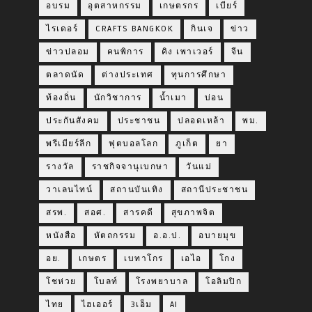
อบรม
อุตสาหกรรม
เกษตรกร
เบียร์
ไรเดอร์
CRAFTS BANGKOK
กินเจ
ข่าว
ข่าวปลอม
คนพิการ
คิง เพาเวอร์
จีน
ตลาดนัด
ต่างประเทศ
ทุนการศึกษา
ท้องถิ่น
นักวิชาการ
น้ำเมา
บ่อน
ประกันสังคม
ประชาชน
ปลอดเหล้า
พม.
พรีเมียร์ลีก
ฟุตบอลโลก
ภูเก็ต
ยา
รางวัล
ราชกิจจานุเบกษา
วันแม่
วาเลนไทน์
สถานบันเทิง
สถานีประชาชน
สรพ.
สอศ.
สารคดี
สุขภาพจิต
หนังสือ
หัตถกรรม
อ.อ.ป.
อบายมุข
อย.
เกษตร
เบทาโกร
เอไอ
โกง
โชห่วย
โบลท์
โรงพยาบาล
โอลิมปิก
ไทย
ไฮเออร์
3เอ็ม
AI