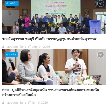
ข่าวทั่วไป
ชาววัดสุวรรณ ชลบุรี เปิดตัว “ธรรมนูญชุมชนตำบลวัดสุวรรณ”
กองบรรณาธิการ
Aug 01, 2026
การพนัน
สสส.- มูลนิธิรณรงค์หยุดพนัน ชวนร่วมรณรงค์ลดผลกระทบพนัน
สร้างเกราะป้องกันเด็ก
กองบรรณาธิการ
Jul 16, 2026