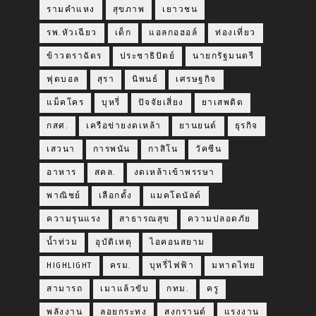
รามคำแหง
สุขภาพ
เยาวชน
รพ.หัวเฉียว
เด็ก
แอลกอฮอล์
ท่องเที่ยว
ข้าวตราฉัตร
ประชาธิปัตย์
นายกรัฐมนตรี
ฟุตบอล
สุรา
นิพนธ์
เศรษฐกิจ
แม็คโคร
บุหรี่
ปัจจัยเสี่ยง
ยาเสพติด
กสศ.
เครือข่ายงดเหล้า
ยานยนต์
ธุรกิจ
เสวนา
การพนัน
กาสิโน
วัคซีน
อาหาร
สคล.
งดเหล้าเข้าพรรษา
พาณิชย์
เลือกตั้ง
แมคโดนัลด์
ความรุนแรง
สาธารณสุข
ความปลอดภัย
น้ำท่วม
อุบัติเหตุ
ไอคอนสยาม
HIGHLIGHT
ครม.
บุหรี่ไฟฟ้า
มหาดไทย
สามารถ
เมาแล้วขับ
กทม.
ครู
พลังงาน
ลอยกระทง
สงกรานต์
แรงงาน