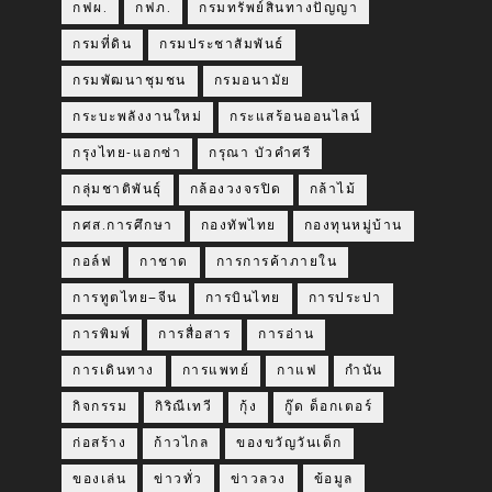
กฟผ.
กฟภ.
กรมทรัพย์สินทางปัญญา
กรมที่ดิน
กรมประชาสัมพันธ์
กรมพัฒนาชุมชน
กรมอนามัย
กระบะพลังงานใหม่
กระแสร้อนออนไลน์
กรุงไทย-แอกซ่า
กรุณา บัวคำศรี
กลุ่มชาติพันธุ์
กล้องวงจรปิด
กล้าไม้
กศส.การศึกษา
กองทัพไทย
กองทุนหมู่บ้าน
กอล์ฟ
กาชาด
การการค้าภายใน
การทูตไทย–จีน
การบินไทย
การประปา
การพิมพ์
การสื่อสาร
การอ่าน
การเดินทาง
การแพทย์
กาแฟ
กำนัน
กิจกรรม
กิริณีเทวี
กุ้ง
กู๊ด ด็อกเตอร์
ก่อสร้าง
ก้าวไกล
ของขวัญวันเด็ก
ของเล่น
ข่าวทั่ว
ข่าวลวง
ข้อมูล