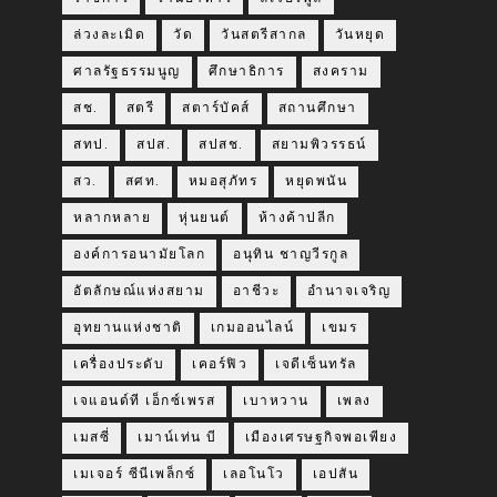
ล่วงละเมิด
วัด
วันสตรีสากล
วันหยุด
ศาลรัฐธรรมนูญ
ศึกษาธิการ
สงคราม
สช.
สตรี
สตาร์บัคส์
สถานศึกษา
สทป.
สปส.
สปสช.
สยามพิวรรธน์
สว.
สศท.
หมอสุภัทร
หยุดพนัน
หลากหลาย
หุ่นยนต์
ห้างค้าปลีก
องค์การอนามัยโลก
อนุทิน ชาญวีรกูล
อัตลักษณ์แห่งสยาม
อาชีวะ
อำนาจเจริญ
อุทยานแห่งชาติ
เกมออนไลน์
เขมร
เครื่องประดับ
เคอร์ฟิว
เจดีเซ็นทรัล
เจแอนด์ที เอ็กซ์เพรส
เบาหวาน
เพลง
เมสซี่
เมาน์เท่น บี
เมืองเศรษฐกิจพอเพียง
เมเจอร์ ซีนีเพล็กซ์
เลอโนโว
เอปสัน