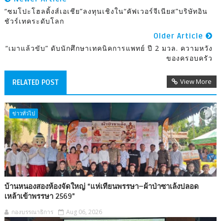
“ซมโปะโฮลดิ้งส์เอเชีย”ลงทุนเชิงใน“คัฟเวอร์จีเนียส”บริษัทอิน
ชัวร์เทคระดับโลก
Older Article
“เมาแล้วขับ” ดับนักศึกษาเทคนิคการแพทย์ ปี 2 มวล. ความหวัง
ของครอบครัว
View More
RELATED POST
ข่าวทั่วไป
บ้านหนองสองห้องจัดใหญ่ “แห่เทียนพรรษา–ผ้าป่าซาเล้งปลอด
เหล้าเข้าพรรษา 2569”
กองบรรณาธิการ
Aug 06, 2026