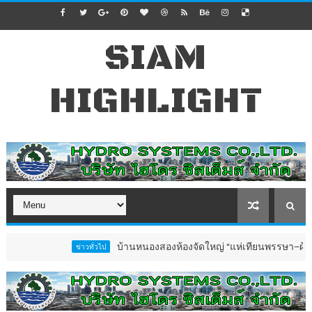
SIAM
HIGHLIGHT
บ้านหนองสองห้องจัดใหญ่ “แห่เทียนพรรษา–ผ้าป่าซาเล้ง
ข่าวทั่วไป