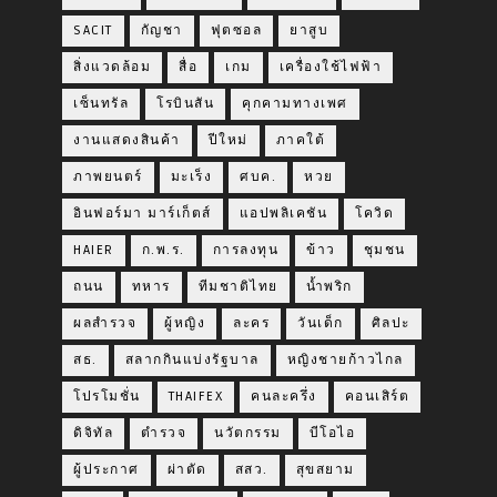
SACIT
กัญชา
ฟุตซอล
ยาสูบ
สิ่งแวดล้อม
สื่อ
เกม
เครื่องใช้ไฟฟ้า
เซ็นทรัล
โรบินสัน
คุกคามทางเพศ
งานแสดงสินค้า
ปีใหม่
ภาคใต้
ภาพยนตร์
มะเร็ง
ศบค.
หวย
อินฟอร์มา มาร์เก็ตส์
แอปพลิเคชัน
โควิด
HAIER
ก.พ.ร.
การลงทุน
ข้าว
ชุมชน
ถนน
ทหาร
ทีมชาติไทย
น้ำพริก
ผลสำรวจ
ผู้หญิง
ละคร
วันเด็ก
ศิลปะ
สธ.
สลากกินแบ่งรัฐบาล
หญิงชายก้าวไกล
โปรโมชั่น
THAIFEX
คนละครึ่ง
คอนเสิร์ต
ดิจิทัล
ตำรวจ
นวัตกรรม
บีโอไอ
ผู้ประกาศ
ผ่าตัด
สสว.
สุขสยาม