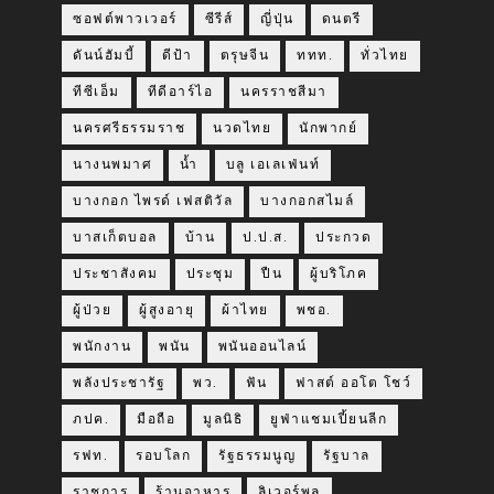
ซอฟต์พาวเวอร์
ซีรีส์
ญี่ปุ่น
ดนตรี
ดันน์ฮัมบี้
ดีป้า
ตรุษจีน
ททท.
ทั่วไทย
ทีซีเอ็ม
ทีดีอาร์ไอ
นครราชสีมา
นครศรีธรรมราช
นวดไทย
นักพากย์
นางนพมาศ
น้ำ
บลู เอเลเฟ่นท์
บางกอก ไพรด์ เฟสติวัล
บางกอกสไมล์
บาสเก็ตบอล
บ้าน
ป.ป.ส.
ประกวด
ประชาสังคม
ประชุม
ปืน
ผู้บริโภค
ผู้ป่วย
ผู้สูงอายุ
ผ้าไทย
พชอ.
พนักงาน
พนัน
พนันออนไลน์
พลังประชารัฐ
พว.
ฟัน
ฟาสต์ ออโต โชว์
ภปค.
มือถือ
มูลนิธิ
ยูฟ่าแชมเปี้ยนลีก
รฟท.
รอบโลก
รัฐธรรมนูญ
รัฐบาล
ราชการ
ร้านอาหาร
ลิเวอร์พูล