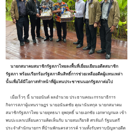
นายกสมาคมสมาชิกรัฐสภาไทยลงพื้นที่เยี่ยมเยียนอดีตสมาชิก
รัฐสภา พร้อมเรียกร้องรัฐสภาคืนสิทธิ์การช่วยเหลืออดีตผู้แทนเหล่า
นั้นเพื่อได้มีโอกาสทำหน้าที่ผู้แทนประชาชนนอกรัฐสภาต่อไป
เมื่อเร็วๆ นี้ นายอนันต์ ผลอำนวย ประธานคณะกรรมาธิการ
กิจการสภาผู้แทนราษฏร นายอนันตชัย คุณานันทกุล นายกสมาคม
สมาชิกรัฐสภาไทย นายยุทธนา ยุพฤทธิ์ นายเอกชัย เอกหาญกมล เข้า
พบปะแลกเปลี่ยนความคิดเห็นกับ นายสมเกียรติ ศรลัมภ์ รัฐมนตรี
ประจำสำนักนายกฯ ที่บ้านพักนครสวรรค์ รวมทั้งรับทราบปัญหาอดีต