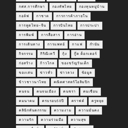
กศส.การศึกษา
กองทัพไทย
กองทุนหมู่บ้าน
กอล์ฟ
กาชาด
การการค้าภายใน
การทูตไทย–จีน
การบินไทย
การประปา
การพิมพ์
การสื่อสาร
การอ่าน
การเดินทาง
การแพทย์
กาแฟ
กำนัน
กิจกรรม
กิริณีเทวี
กุ้ง
กู๊ด ด็อกเตอร์
ก่อสร้าง
ก้าวไกล
ของขวัญวันเด็ก
ของเล่น
ข่าวทั่ว
ข่าวลวง
ข้อมูล
ข้าวชาวนาไทย
คณิตศาสตร์โอลิมปิก
คนจน
คนจนเมือง
คนชรา
คนเชือน
คมนาคม
ครบรอบ50ปี
คราฟต์
ครูหยุย
คลินิกทันตกรรม
ความงาม
ความมั่นคง
ความรัก
ความร่วมมือ
ความสุข