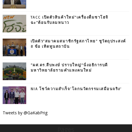
TACC เปิดตัวสินค้าใหม่"เครื่องดื่มชาโฮจิ
ฉะ"ต้อนรับลมหนาว
เปิดตัว"สมาคมสมาชิกรัฐสภาไทย" ชูวัตถุประสงค์
8 ข้อ เทิดทูนสถาบัน
“ผศ.ดร.สืบพงษ์ ปราบใหญ่”นั่งอธิการบดี
มหาวิทยาลัยรามคำแหงคนใหม่
NIA โชว์ความสำเร็จ‘โลกนวัตกรรมเสมือนจริง’
Tweets by @GaKabPrig
Pages