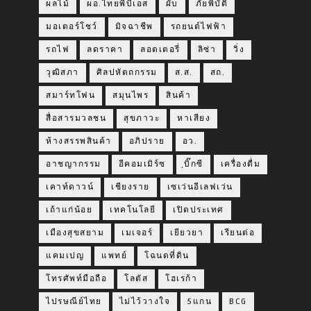
ผลไม้
ผอ.ไทยพีบีเอส
ผับ
ภัยพิบัติ
มอเตอร์โชว์
มิจฉาชีพ
รถยนต์ไฟฟ้า
รถไฟ
ลดราคา
ลอตเตอรี่
ลิซ่า
วิ่ง
วุฒิสภา
ศิลปหัตถกรรม
ส.ส.
สถ.
สมาร์ทโฟน
สมุนไพร
สินค้า
สื่อสารมวลชน
สุขภาวะ
หาเสียง
ห้างสรรพสินค้า
อภิปราย
อว.
อาชญากรรม
อีคอมเมิร์ซ
ฺบิ๊กซี
เครื่องดื่ม
เคาท์ดาวน์
เชียงราย
เซเว่นอีเลฟเว่น
เถ้าแก่น้อย
เทคโนโลยี
เปิดประเทศ
เมืองสุขสยาม
เมเจอร์
เยียวยา
เรียนต่อ
แคมเปญ
แพทย์
โฉนดที่ดิน
โทรศัพท์มือถือ
โลตัส
โฮเรก้า
ไปรษณีย์ไทย
ไม่ไว้วางใจ
5แกน
BCG