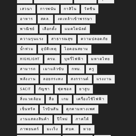
เสวนา
การพนัน
กาสิโน
วัคซีน
อาหาร
สคล.
งดเหล้าเข้าพรรษา
พาณิชย์
เลือกตั้ง
แมคโดนัลด์
ความรุนแรง
สาธารณสุข
ความปลอดภัย
น้ำท่วม
อุบัติเหตุ
ไอคอนสยาม
HIGHLIGHT
ครม.
บุหรี่ไฟฟ้า
มหาดไทย
สามารถ
เมาแล้วขับ
กทม.
ครู
พลังงาน
ลอยกระทง
สงกรานต์
แรงงาน
SACIT
กัญชา
ฟุตซอล
ยาสูบ
สิ่งแวดล้อม
สื่อ
เกม
เครื่องใช้ไฟฟ้า
เซ็นทรัล
โรบินสัน
คุกคามทางเพศ
งานแสดงสินค้า
ปีใหม่
ภาคใต้
ภาพยนตร์
มะเร็ง
ศบค.
หวย