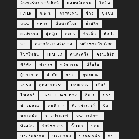
อินฟอร์มา มาร์เก็ตส์
แอปพลิเคชัน
โควิด
HAIER
ก.พ.ร.
การลงทุน
ข้าว
ชุมชน
ถนน
ทหาร
ทีมชาติไทย
น้ำพริก
ผลสำรวจ
ผู้หญิง
ละคร
วันเด็ก
ศิลปะ
สธ.
สลากกินแบ่งรัฐบาล
หญิงชายก้าวไกล
โปรโมชั่น
THAIFEX
คนละครึ่ง
คอนเสิร์ต
ดิจิทัล
ตำรวจ
นวัตกรรม
บีโอไอ
ผู้ประกาศ
ผ่าตัด
สสว.
สุขสยาม
อบรม
อุตสาหกรรม
เกษตรกร
เบียร์
ไรเดอร์
CRAFTS BANGKOK
กินเจ
ข่าว
ข่าวปลอม
คนพิการ
คิง เพาเวอร์
จีน
ตลาดนัด
ต่างประเทศ
ทุนการศึกษา
ท้องถิ่น
นักวิชาการ
น้ำเมา
บ่อน
ประกันสังคม
ประชาชน
ปลอดเหล้า
พม.