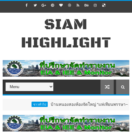
SIAM
HIGHLIGHT
บ้านหนองสองห้องจัดใหญ่ “แห่เทียนพรรษา–ผ้าป่าซาเล้ง
ข่าวทั่วไป