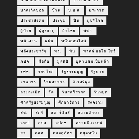
บางกอก ไพรด์ เฟสติวัล
บางกอกสไมล์
บาสเก็ตบอล
บ้าน
ป.ป.ส.
ประกวด
ประชาสังคม
ประชุม
ปืน
ผู้บริโภค
ผู้ป่วย
ผู้สูงอายุ
ผ้าไทย
พชอ.
พนักงาน
พนัน
พนันออนไลน์
พลังประชารัฐ
พว.
ฟัน
ฟาสต์ ออโต โชว์
ภปค.
มือถือ
มูลนิธิ
ยูฟ่าแชมเปี้ยนลีก
รฟท.
รอบโลก
รัฐธรรมนูญ
รัฐบาล
ราชการ
ร้านอาหาร
ลิเวอร์พูล
ล่วงละเมิด
วัด
วันสตรีสากล
วันหยุด
ศาลรัฐธรรมนูญ
ศึกษาธิการ
สงคราม
สช.
สตรี
สตาร์บัคส์
สถานศึกษา
สทป.
สปส.
สปสช.
สยามพิวรรธน์
สว.
สศท.
หมอสุภัทร
หยุดพนัน