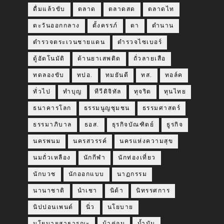
ดื่มแล้วขับ
ตลาด
ตลาดสด
ตลาดไท
ตะวันออกกลาง
ตั้งครรภ์
ตา
ตำนาน
ตำรวจตระเวนชายแดน
ตำรวจไซเบอร์
ตู้อัตโนมัติ
ต้านยาเสพติด
ถั่วลายเสือ
ทดลองขับ
ทปอ.
ทมยันตี
ทส.
ทอล์ค
ทั่วไป
ทำบุญ
ทีวีดิจิทัล
ทุจริต
ทุนไทย
ธนาคารโลก
ธรรมนูญชุมชน
ธรรมศาสตร์
ธรรมาภิบาล
ธอส.
ธุรกิจบัณฑิตย์
ธูรกิจ
นครพนม
นครสวรรค์
นครแห่งความสุข
นมถั่วเหลือง
นักกีฬา
นักท่องเที่ยว
นักบวช
นักออกแบบ
นาฏกรรม
นานาชาติ
นำเชา
นิด้า
นิทรรศการ
นิปปอนเพนต์
นิ่ว
นโยบาย
นโยบายสาธารณะ
น้าค่อม
น้ำมัน