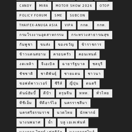
CANDY
MIRA
MOTOR SHOW 2026
OTOP
POLICY FORUM
SME
SUBCON
THAIFEX-ANUGA ASIA
VIPA
กกต.
กกท.
กรมโรงงานอุตสาหกรรม
กระทรวงสาธารณสุข
กัมพูชา
ขนส่ง
ของขวัญ
ข้าราชการ
ข้าวแดนสยาม
ครอบครัว
คอนเทนต์
งดเหล้า
จีเอเบิล
ฉายารัฐบาล
ชลบุรี
ชัชชาติ
ชาติพันธุ์
ชายแดน
ชาวนา
ซอฟต์พาวเวอร์
ซีรีส์
ญี่ปุ่น
ดนตรี
ดันน์ฮัมบี้
ดีป้า
ตรุษจีน
ททท.
ทั่วไทย
ทีซีเอ็ม
ทีดีอาร์ไอ
นครราชสีมา
นครศรีธรรมราช
นวดไทย
นักพากย์
นางนพมาศ
น้ำ
บลู เอเลเฟ่นท์