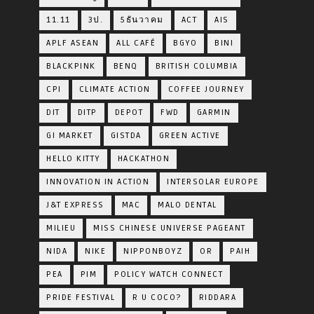
11.11
3ป.
5ธันวาคม
ACT
AIS
APLF ASEAN
ALL CAFÉ
BGYO
BINI
BLACKPINK
BENQ
BRITISH COLUMBIA
CPI
CLIMATE ACTION
COFFEE JOURNEY
DIT
DITP
DEPOT
FWD
GARMIN
GI MARKET
GISTDA
GREEN ACTIVE
HELLO KITTY
HACKATHON
INNOVATION IN ACTION
INTERSOLAR EUROPE
J&T EXPRESS
MAC
MALO DENTAL
MILIEU
MISS CHINESE UNIVERSE PAGEANT
NIDA
NIKE
NIPPONBOYZ
OR
PAIH
PEA
PIM
POLICY WATCH CONNECT
PRIDE FESTIVAL
R U COCO?
RIDDARA