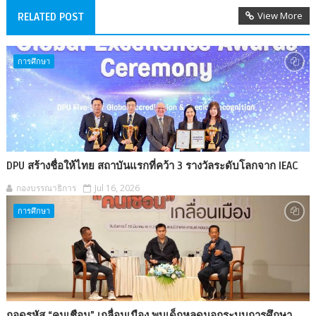
View More
RELATED POST
การศึกษา
DPU สร้างชื่อให้ไทย สถาบันแรกที่คว้า 3 รางวัลระดับโลกจาก IEAC
กองบรรณาธิการ
Jul 16, 2026
การศึกษา
ถอดรหัส “คนเชือน” เกลื่อนเมือง พบเด็กหลุดนอกระบบการศึกษา