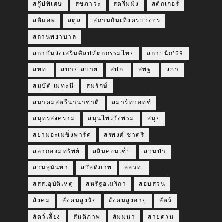
สกู๊ปพิเศษ
สขภาวะ
สตรีมมิ่ง
สติกเกอร์
สติแอพ
สตูล
สถานบันเทิงครบวงจร
สถานพยาบาล
สถาบันส่งเสริมศิลปหัตถกรรมไทย
สถาปนิก’69
สทท.
สบาย สบาย
สปก.
สพฐ.
สภา
สมบัติ เมทะนี
สมรักษ์
สมาคมสตรีนานาชาติ
สมาร์ทวอทช์
สมุทรสงคราม
สมุนไพรวังพรม
สมุย
สยามอะเมซิ่งพาร์ค
สรพงศ์ ชาตรี
สลากออมทรัพย์
สลิมคอนเซ็ป
สวนป่า
สวนสุนันทา
สวัสดิภาพ
สสวท.
สสส.อุบัติเหตุ
สหรัฐอเมริกา
สอบสวน
สังคม
สังคมสูงวัย
สังคมสูงอายุ
สัตว์
สัตว์เลี้ยง
สันติภาพ
สัมมนา
สายด่วน