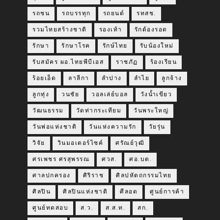
รถชน
รถบรรทุก
รถยนต์
รทสช.
รวมไทยสร้างชาติ
รองเท้า
รักต้องรอด
รักษา
รักษาโรค
รักษ์ไทย
รับน้องใหม่
รับสมัคร ผอ.ไทยพีบีเอส
ราชภัฏ
ร้องเรียน
ร้อยเอ็ด
ลาลีกา
ลำปาง
ลำไย
ลูกจ้าง
ลูกทุ่ง
วนชัย
วอลเล่ย์บอล
วังน้ำเขียว
วัฒนธรรม
วัดท่ากระเทียม
วันพระใหญ่
วันพ่อแห่งชาติ
วันแห่งความรัก
วัยรุ่น
วิจัย
วินมอเตอร์ไซค์
ศรัณย์วุฒิ
ศรเพชร ศรสุพรรณ
ศวส.
ศอ.บต.
ศาลปกครอง
ศิริราช
ศิลปหัตถกรรมไทย
ศิลปิน
ศิลปินแห่งชาติ
ศีลอด
ศูนย์การค้า
ศูนย์ทดสอบ
ส.ว.
ส.ส.ท.
สก.