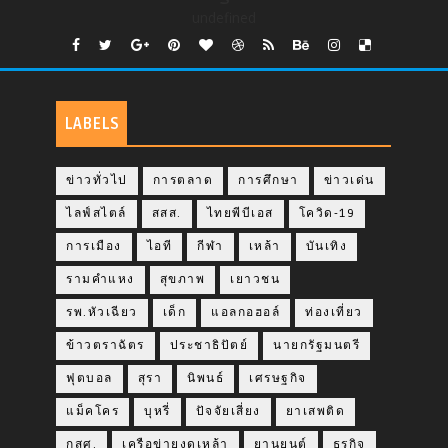
undefined
LABELS
ข่าวทั่วไป
การตลาด
การศึกษา
ข่าวเด่น
ไลฟ์สไตล์
สสส.
ไทยพีบีเอส
โควิด-19
การเมือง
ไอที
กีฬา
เหล้า
บันเทิง
รามคำแหง
สุขภาพ
เยาวชน
รพ.หัวเฉียว
เด็ก
แอลกอฮอล์
ท่องเที่ยว
ข้าวตราฉัตร
ประชาธิปัตย์
นายกรัฐมนตรี
ฟุตบอล
สุรา
นิพนธ์
เศรษฐกิจ
แม็คโคร
บุหรี่
ปัจจัยเสี่ยง
ยาเสพติด
กสศ.
เครือข่ายงดเหล้า
ยานยนต์
ธุรกิจ