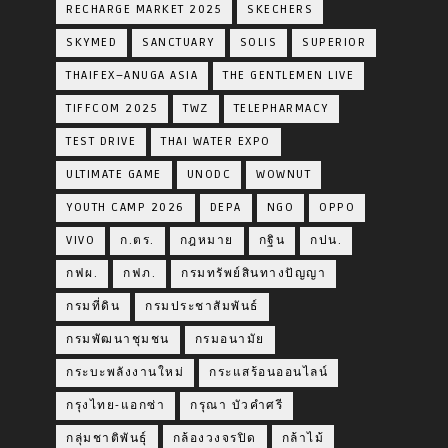
RECHARGE MARKET 2025
SKECHERS
SKYMED
SANCTUARY
SOLIS
SUPERIOR
THAIFEX–ANUGA ASIA
THE GENTLEMEN LIVE
TIFFCOM 2025
TWZ
TELEPHARMACY
TEST DRIVE
THAI WATER EXPO
ULTIMATE GAME
UNODC
WOWNUT
YOUTH CAMP 2026
DEPA
NGO
OPPO
VIVO
ก.ตร.
กฎหมาย
กฐิน
กปน.
กฟผ.
กฟภ.
กรมทรัพย์สินทางปัญญา
กรมที่ดิน
กรมประชาสัมพันธ์
กรมพัฒนาชุมชน
กรมอนามัย
กระบะพลังงานใหม่
กระแสร้อนออนไลน์
กรุงไทย-แอกซ่า
กรุณา บัวคำศรี
กลุ่มชาติพันธุ์
กล้องวงจรปิด
กล้าไม้