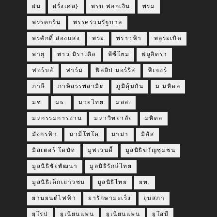
ฝน
ฝรั่งเศส}
พรบ.ฟอกเงิน
พรม
พรรคกรีน
พรรคร่วมรัฐบาล
พรศักดิ์ ส่องแสง
พระ
พราวฟ้า
พลุระเบิด
พายุ
พาว มิราเคิล
พีซีโฮม
ฟลูอิดรา
ฟอร์บส์
ฟาร์ม
ฟิลลิป มอร์ริส
ฟีเจอร์
ภาษี
ภาษีสรรพสามิต
ภูมิคุ้มกัน
ม.มหิดล
มช.
มธ.
มวยไทย
มสส.
มหกรรมการอ่าน
มหาวิทยาลัย
มหิดล
มังกรฟ้า
มามี่โพโค
มาม่า
มิดัส
มิสเตอร์ โดนัท
มูฟเวนดี้
มูลนิธิขวัญชุมชน
มูลนิธิชัยพัฒนา
มูลนิธิรักษ์ไทย
มูลนิธิเด็กเยาวชน
มูลนิธิไทย
ยท.
ยานยนต์ไฟฟ้า
ยารักษามะเร็ง
ยุบสภา
ยุโรป
ยูเนียนแพน
ยูเนี่ยนแพน
ยูโอบี