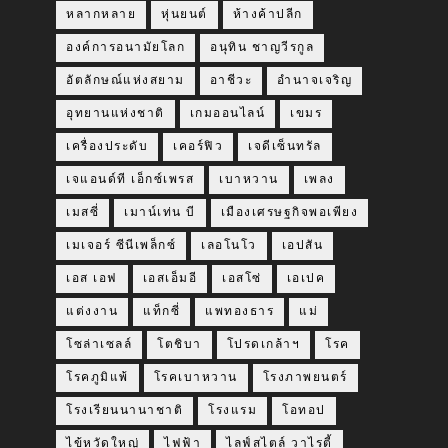
หลากหลาย
หุ่นยนต์
ห้างค้าปลีก
องค์การอนามัยโลก
อนุทิน ชาญวีรกูล
อัตลักษณ์แห่งสยาม
อาชีวะ
อำนาจเจริญ
อุทยานแห่งชาติ
เกมออนไลน์
เขมร
เครื่องประดับ
เคอร์ฟิว
เจดีเซ็นทรัล
เจแอนด์ที เอ็กซ์เพรส
เบาหวาน
เพลง
เมสซี่
เมาน์เท่น บี
เมืองเศรษฐกิจพอเพียง
เมเจอร์ ซีนีเพล็กซ์
เลอโนโว
เอปสัน
เอส เอฟ
เอสเอ็มอี
เอสโซ่
เอเปค
แต่งงาน
แท็กซี่
แพทองธาร
แม่
โซล่าเซลล์
โตชิบา
โปรดเกล้าฯ
โรค
โรคภูมิแพ้
โรคเบาหวาน
โรงภาพยนตร์
โรงเรียนนานาชาติ
โรงแรม
โอทอป
ไข้หวัดใหญ่
ไฟฟ้า
ไลฟ์สไตล์ วาไรตี้