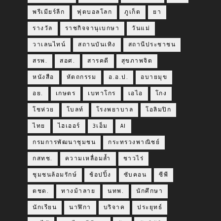
พรีเมียร์ลีก
ฟุตบอลโลก
ภูเก็ต
ยา
รางวัล
ราชกิจจานุเบกษา
วันแม่
วาเลนไทน์
สถานบันเทิง
สถานีประชาชน
สรพ.
สอศ.
สารคดี
สุขภาพจิต
หนังสือ
หัตถกรรม
อ.อ.ป.
อบายมุข
อย.
เกษตร
เบทาโกร
เอไอ
โกง
โชห่วย
โบลท์
โรงพยาบาล
โอลิมปิก
ไทย
ไฮเออร์
3เอ็ม
AI
กรมการพัฒนาชุมชน
กระทรวงพาณิชย์
กสทช.
ความเหลื่อมล้ำ
ชาวไร่
ชุมชนล้อมรักษ์
ช้อปปิ้ง
ซับคอน
ซีพี
ตชด.
ทางม้าลาย
นทพ.
นักศึกษา
นักเรียน
นาฬิกา
บริจาค
ประยุทธ์