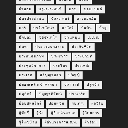
น้ำหอม
บลูเอเลเฟ่นท์
บวช
บอยแบนด์
บัตรประชาชน
บัลลง ดอร์
บางกอกฮับ
บาร์
บาร์เซโลน่า
บาโอจิ
บินบิน
บิ๊กตู่
บิ๊กป้อม
บีอีซี-เทโร
บ้านหมุน
ป.ป.ช.
ปตท.
ประกวดนางงาม
ประกันชีวิต
ประกันสุขภาพ
ประชากร
ประชามติ
ประชุมวิชาการ
ประวิตร
ประเพณี
ประเวศ
ปริญญาบัตร
ปริญญ์
ปลอดเหล้าเข้าพรรษา
ปลาวาฬ
ปลูกป่า
ปศุสัตว์
ปัญญาภิวัฒน์
ปากเกร็ด
ป๊อบอัพสโตร์
ป๋อมแป๋ม
ผบ.ตร.
ผลวิจัย
ผู้ขับขี่
ผู้นำ
ผู้ย้ายถิ่นสากล
ผู้โดยสาร
ผู้ใหญ่บ้าน
ผ้อำนวยการส.ส.ท.
ผ้าอ้อม