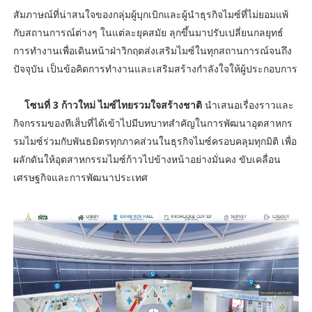
สัมภาษณ์ที่น่าสนใจของกลุ่มผู้บุกเบิกและผู้นำธุรกิจไมซ์ที่ไม่ยอมแพ้
กับสถานการณ์ต่างๆ ในแต่ละยุคสมัย ลุกขึ้นมาปรับเปลี่ยนกลยุทธ์
การทำงานเพื่อเดินหน้าฝ่าวิกฤตส่งเสริมไมซ์ในทุกสถานการณ์จนถึง
ปัจจุบัน เป็นข้อคิดการทำงานและเสริมสร้างกำลังใจให้ผู้ประกอบการ
โซนที่ 3 ก้าวใหม่ ไมซ์ไทยรวมใจสร้างชาติ
นำเสนอเรื่องราวและ
กิจกรรมของทีเส็บที่ได้เข้าไปมีบทบาทสำคัญในการพัฒนาอุตสาหกร
รมไมซ์ร่วมกับพันธมิตรทุกภาคส่วนในธุรกิจไมซ์ครอบคลุมทุกมิติ เพื่อ
ผลักดันให้อุตสาหกรรมไมซ์ก้าวไปข้างหน้าอย่างมั่นคง ขับเคลื่อน
เศรษฐกิจและการพัฒนาประเทศ