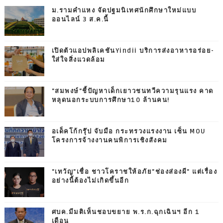
ม.รามคำแหง จัดปฐมนิเทศนักศึกษาใหม่แบบ
ออนไลน์ 3 ส.ค.นี้
เปิดตัวแอปพลิเคชันYindii บริการส่งอาหารอร่อย-
ใส่ใจสิ่งแวดล้อม
"สมพงษ์"ชี้ปัญหาเด็กเยาวชนทวีความรุนแรง คาด
หลุดนอกระบบการศึกษา10 ล้านคน!
อเด็คโก้กรุ๊ป จับมือ กระทรวงแรงงาน เซ็น MOU
โครงการจ้างงานคนพิการเชิงสังคม
"เทวัญ"เชื่อ ชาวโคราชให้อภัย"ช่องส่องผี" แต่เรื่อง
อย่างนี้ต้องไม่เกิดขึ้นอีก
ศบค.มีมติเห็นชอบขยาย พ.ร.ก.ฉุกเฉินฯ อีก 1
เดือน