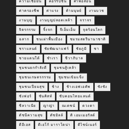
ความเชื่อมั่น
คอร์รัปชั่น
คำพ่อสอน
ค่าครองชีพ
ค่าแรง
ค้ามนุษย์
งานบวช
งานบุญ
งานบุญปลอดเหล้า
จราจร
จิตรกรรม
จิ้งจก
จีเอ็มเอ็ม
จุดร้อนโลก
ฉลาก
ชนเผ่าพื้นเมือง
ชมรมสตรีนานาชาติ
ชราแลนด์
ชัยพัฒนาแฟร์
ชัยภูมิ
ชา
ชายแดนใต้
ชำเรา
ชีวาภิบาล
ชุมชนยกกำลังดี
ชุมชนสู้เหล้า
ชุมชนเกษตรกรรม
ชุมชนเข้มแข็ง
ชุมชนเปี่ยมสุข
ช้าง
ช้างเอฟเอคัพ
ซังซัง
ซังฟอร์
ซันคิสท์
ซับคอนไทยแลนด์
ซีลวาเนีย
ญาญ่า
ณเดชน์
ดวงตา
ดัชนีความสุข
ดัชมิลล์
ดิ เอมเมอรัลด์
ดีอีเอส
ดีเอโก้ มาราโดน่า
ดีไซน์เนอร์