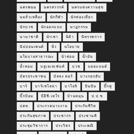
นครพนม
นครสวรรค์
นครแห่งความสุข
นมถั่วเหลือง
นักกีฬา
นักท่องเที่ยว
นักบวช
นักออกแบบ
นาฏกรรม
นานาชาติ
นำเชา
นิด้า
นิทรรศการ
นิปปอนเพนต์
นิ่ว
นโยบาย
นโยบายสาธารณะ
น้าค่อม
น้ำมัน
น้ำหอม
บลูเอเลเฟ่นท์
บวช
บอยแบนด์
บัตรประชาชน
บัลลง ดอร์
บางกอกฮับ
บาร์
บาร์เซโลน่า
บาโอจิ
บินบิน
บิ๊กตู่
บิ๊กป้อม
บีอีซี-เทโร
บ้านหมุน
ป.ป.ช.
ปตท.
ประกวดนางงาม
ประกันชีวิต
ประกันสุขภาพ
ประชากร
ประชามติ
ประชุมวิชาการ
ประวิตร
ประเพณี