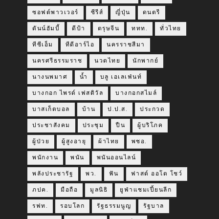
ซอฟต์พาวเวอร์
ซีรีส์
ญี่ปุ่น
ดนตรี
ดันน์ฮัมบี้
ดีป้า
ตรุษจีน
ททท.
ทั่วไทย
ทีซีเอ็ม
ทีดีอาร์ไอ
นครราชสีมา
นครศรีธรรมราช
นวดไทย
นักพากย์
นางนพมาศ
น้ำ
บลู เอเลเฟ่นท์
บางกอก ไพรด์ เฟสติวัล
บางกอกสไมล์
บาสเก็ตบอล
บ้าน
ป.ป.ส.
ประกวด
ประชาสังคม
ประชุม
ปืน
ผู้บริโภค
ผู้ป่วย
ผู้สูงอายุ
ผ้าไทย
พชอ.
พนักงาน
พนัน
พนันออนไลน์
พลังประชารัฐ
พว.
ฟัน
ฟาสต์ ออโต โชว์
ภปค.
มือถือ
มูลนิธิ
ยูฟ่าแชมเปี้ยนลีก
รฟท.
รอบโลก
รัฐธรรมนูญ
รัฐบาล