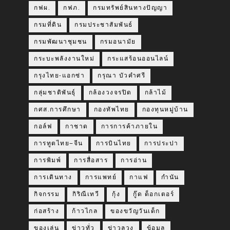
กฟผ.
กฟภ.
กรมทรัพย์สินทางปัญญา
กรมที่ดิน
กรมประชาสัมพันธ์
กรมพัฒนาชุมชน
กรมอนามัย
กระบะพลังงานใหม่
กระแสร้อนออนไลน์
กรุงไทย-แอกซ่า
กรุณา บัวคำศรี
กลุ่มชาติพันธุ์
กล้องวงจรปิด
กล้าไม้
กศส.การศึกษา
กองทัพไทย
กองทุนหมู่บ้าน
กอล์ฟ
กาชาด
การการค้าภายใน
การทูตไทย–จีน
การบินไทย
การประปา
การพิมพ์
การสื่อสาร
การอ่าน
การเดินทาง
การแพทย์
กาแฟ
กำนัน
กิจกรรม
กิริณีเทวี
กุ้ง
กู๊ด ด็อกเตอร์
ก่อสร้าง
ก้าวไกล
ของขวัญวันเด็ก
ของเล่น
ข่าวทั่ว
ข่าวลวง
ข้อมูล