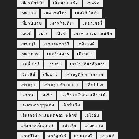
เตือนภัยพิบัติ
เต็ดตรา แพ้ค
เทนนิส
เทศกาล
เทศกาลไทย
เทสโก้ โลตัส
เที่ยวปันสุข
เท่าหรือเทียม
เนอสเซอรี่
เบนซ์
เปเล่
เป๊ปซี่
เผาทำลายยาเสพติด
เพชรบุรี
เพชรสมุทรคีรี
เพลิงไหม้
เพศสภาพ
เฟอร์นิเจอร์
เมียนมา
เยนลี่ ยัวส์
เราชนะ
เราไปเที่ยวด้วยกัน
เรียลลิตี้
เรือยาว
เศรษฐกิจ การตลาด
เศรษฐา
เศรษฐา ศิระฉายา
เสื้อโปโล
เอกชน
เอเชีย
เอเชียตะวันออกเฉียงใต้
เอเอฟเอฟซูซูกิคัพ
เอ็กซ์ตรีม
เอ็นเตอร์เทนเมนต์คอมเพล็กซ์
เฮโรอีน
แก๊งคอลเซ็นเตอร์
แข่งเรือ
แจ้งความ
แชมป์โลก
แชร์ลูกโซ่
แบตเตอรี่
แบรนด์