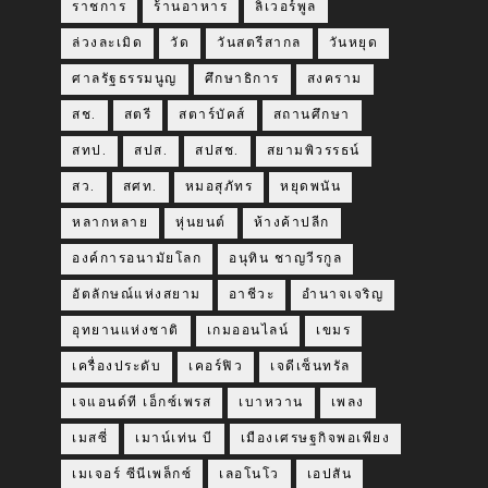
ราชการ
ร้านอาหาร
ลิเวอร์พูล
ล่วงละเมิด
วัด
วันสตรีสากล
วันหยุด
ศาลรัฐธรรมนูญ
ศึกษาธิการ
สงคราม
สช.
สตรี
สตาร์บัคส์
สถานศึกษา
สทป.
สปส.
สปสช.
สยามพิวรรธน์
สว.
สศท.
หมอสุภัทร
หยุดพนัน
หลากหลาย
หุ่นยนต์
ห้างค้าปลีก
องค์การอนามัยโลก
อนุทิน ชาญวีรกูล
อัตลักษณ์แห่งสยาม
อาชีวะ
อำนาจเจริญ
อุทยานแห่งชาติ
เกมออนไลน์
เขมร
เครื่องประดับ
เคอร์ฟิว
เจดีเซ็นทรัล
เจแอนด์ที เอ็กซ์เพรส
เบาหวาน
เพลง
เมสซี่
เมาน์เท่น บี
เมืองเศรษฐกิจพอเพียง
เมเจอร์ ซีนีเพล็กซ์
เลอโนโว
เอปสัน