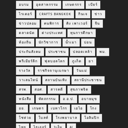
อบรม
อุตสาหกรรม
เกษตรกร
เบียร์
ไรเดอร์
CRAFTS BANGKOK
กินเจ
ข่าว
ข่าวปลอม
คนพิการ
คิง เพาเวอร์
จีน
ตลาดนัด
ต่างประเทศ
ทุนการศึกษา
ท้องถิ่น
นักวิชาการ
น้ำเมา
บ่อน
ประกันสังคม
ประชาชน
ปลอดเหล้า
พม.
พรีเมียร์ลีก
ฟุตบอลโลก
ภูเก็ต
ยา
รางวัล
ราชกิจจานุเบกษา
วันแม่
วาเลนไทน์
สถานบันเทิง
สถานีประชาชน
สรพ.
สอศ.
สารคดี
สุขภาพจิต
หนังสือ
หัตถกรรม
อ.อ.ป.
อบายมุข
อย.
เกษตร
เบทาโกร
เอไอ
โกง
โชห่วย
โบลท์
โรงพยาบาล
โอลิมปิก
ไทย
ไฮเออร์
3เอ็ม
AI