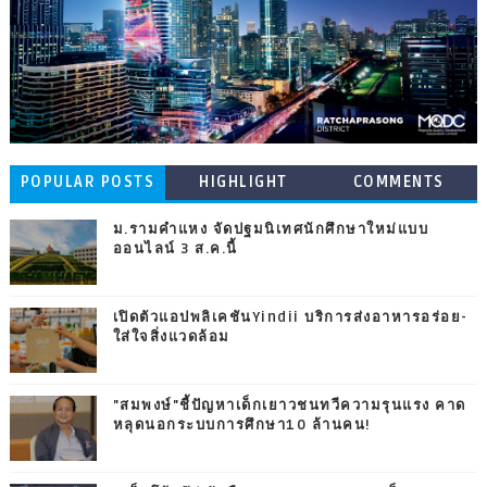
POPULAR POSTS
HIGHLIGHT
COMMENTS
ม.รามคำแหง จัดปฐมนิเทศนักศึกษาใหม่แบบ
ออนไลน์ 3 ส.ค.นี้
เปิดตัวแอปพลิเคชันYindii บริการส่งอาหารอร่อย-
ใส่ใจสิ่งแวดล้อม
"สมพงษ์"ชี้ปัญหาเด็กเยาวชนทวีความรุนแรง คาด
หลุดนอกระบบการศึกษา10 ล้านคน!