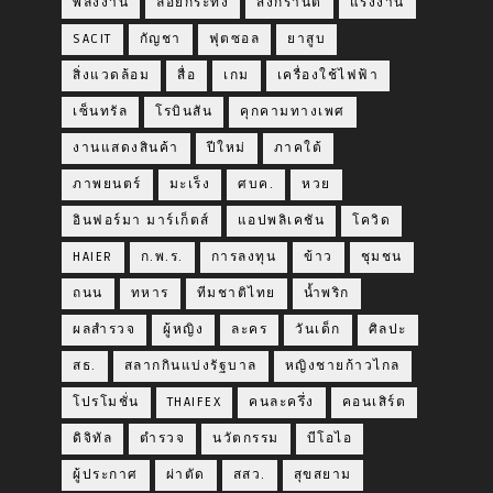
พลังงาน
ลอยกระทง
สงกรานต์
แรงงาน
SACIT
กัญชา
ฟุตซอล
ยาสูบ
สิ่งแวดล้อม
สื่อ
เกม
เครื่องใช้ไฟฟ้า
เซ็นทรัล
โรบินสัน
คุกคามทางเพศ
งานแสดงสินค้า
ปีใหม่
ภาคใต้
ภาพยนตร์
มะเร็ง
ศบค.
หวย
อินฟอร์มา มาร์เก็ตส์
แอปพลิเคชัน
โควิด
HAIER
ก.พ.ร.
การลงทุน
ข้าว
ชุมชน
ถนน
ทหาร
ทีมชาติไทย
น้ำพริก
ผลสำรวจ
ผู้หญิง
ละคร
วันเด็ก
ศิลปะ
สธ.
สลากกินแบ่งรัฐบาล
หญิงชายก้าวไกล
โปรโมชั่น
THAIFEX
คนละครึ่ง
คอนเสิร์ต
ดิจิทัล
ตำรวจ
นวัตกรรม
บีโอไอ
ผู้ประกาศ
ผ่าตัด
สสว.
สุขสยาม