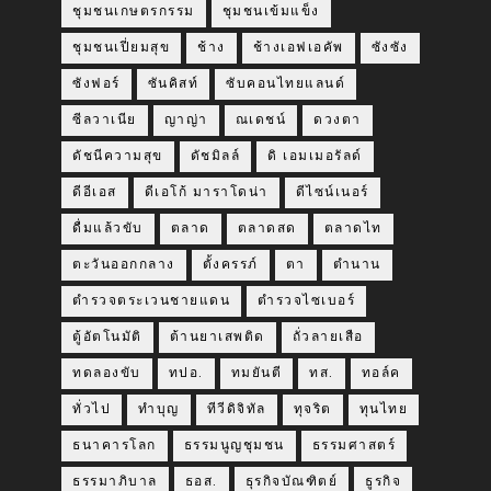
ชุมชนเกษตรกรรม
ชุมชนเข้มแข็ง
ชุมชนเปี่ยมสุข
ช้าง
ช้างเอฟเอคัพ
ซังซัง
ซังฟอร์
ซันคิสท์
ซับคอนไทยแลนด์
ซีลวาเนีย
ญาญ่า
ณเดชน์
ดวงตา
ดัชนีความสุข
ดัชมิลล์
ดิ เอมเมอรัลด์
ดีอีเอส
ดีเอโก้ มาราโดน่า
ดีไซน์เนอร์
ดื่มแล้วขับ
ตลาด
ตลาดสด
ตลาดไท
ตะวันออกกลาง
ตั้งครรภ์
ตา
ตำนาน
ตำรวจตระเวนชายแดน
ตำรวจไซเบอร์
ตู้อัตโนมัติ
ต้านยาเสพติด
ถั่วลายเสือ
ทดลองขับ
ทปอ.
ทมยันตี
ทส.
ทอล์ค
ทั่วไป
ทำบุญ
ทีวีดิจิทัล
ทุจริต
ทุนไทย
ธนาคารโลก
ธรรมนูญชุมชน
ธรรมศาสตร์
ธรรมาภิบาล
ธอส.
ธุรกิจบัณฑิตย์
ธูรกิจ