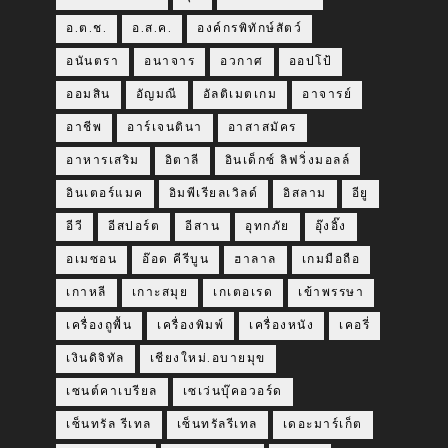
อ.ต.ช.
อ.ส.ค.
องค์กรพิทักษ์สัตว์
อนันตรา
อนาจาร
อวกาศ
ออปโป้
ออมสิน
อัญมณี
อัลติเมตเกม
อาจารย์
อาชีพ
อาร์เจนตินา
อาสาสมัคร
อาหารเสริม
อิตาลี
อินเด็กซ์ ลิฟวิ่งมอลล์
อินเตอร์แมค
อิมพีเรียลเวิลด์
อิสลาม
อียู
อีวี
อีสปอร์ต
อีสาน
อุทกภัย
อุ๊งอิ๊ง
อเมซอน
อ๊อด คีรีบูน
ฮาลาล
เกมมือถือ
เกาหลี
เกาะสมุย
เกเตอเรด
เข้าพรรษา
เครื่องถูพื้น
เครื่องพิมพ์
เครื่องหนัง
เคอรี่
เงินดิจิทัล
เชียงใหม่.อบายมุข
เซนต์คาเบรียล
เซเว่นบุ๊คอวอร์ด
เซ็นทรัล รีเทล
เซ็นทรัลรีเทล
เดอะมาร์เก็ต