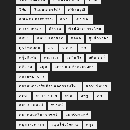
วันพ่อแห่งชาติ
วันแห่งความรัก
วัยรุ่น
วิจัย
วินมอเตอร์ไซค์
ศรัณย์วุฒิ
ศรเพชร ศรสุพรรณ
ศวส.
ศอ.บต.
ศาลปกครอง
ศิริราช
ศิลปหัตถกรรมไทย
ศิลปิน
ศิลปินแห่งชาติ
ศีลอด
ศูนย์การค้า
ศูนย์ทดสอบ
ส.ว.
ส.ส.ท.
สก.
สกู๊ปพิเศษ
สขภาวะ
สตรีมมิ่ง
สติกเกอร์
สติแอพ
สตูล
สถานบันเทิงครบวงจร
สถานพยาบาล
สถาบันส่งเสริมศิลปหัตถกรรมไทย
สถาปนิก’69
สทท.
สบาย สบาย
สปก.
สพฐ.
สภา
สมบัติ เมทะนี
สมรักษ์
สมาคมสตรีนานาชาติ
สมาร์ทวอทช์
สมุทรสงคราม
สมุนไพรวังพรม
สมุย