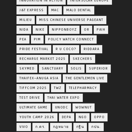
INNOVATION IN ACTION
INTERSOLAR EUROPE
J&T EXPRESS
MAC
MALO DENTAL
MILIEU
MISS CHINESE UNIVERSE PAGEANT
NIDA
NIKE
NIPPONBOYZ
OR
PAIH
PEA
PIM
POLICY WATCH CONNECT
PRIDE FESTIVAL
R U COCO?
RIDDARA
RECHARGE MARKET 2025
SKECHERS
SKYMED
SANCTUARY
SOLIS
SUPERIOR
THAIFEX–ANUGA ASIA
THE GENTLEMEN LIVE
TIFFCOM 2025
TWZ
TELEPHARMACY
TEST DRIVE
THAI WATER EXPO
ULTIMATE GAME
UNODC
WOWNUT
YOUTH CAMP 2026
DEPA
NGO
OPPO
VIVO
ก.ตร.
กฎหมาย
กฐิน
กปน.