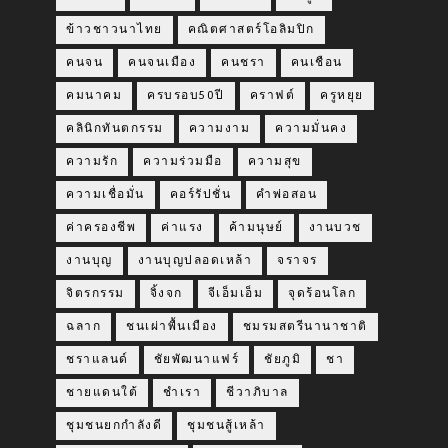
ข้าวชาวนาไทย
คณิตศาสตร์โอลิมปิก
คนจน
คนจนเมือง
คนชรา
คนเชือน
คมนาคม
ครบรอบ50ปี
คราฟต์
ครูหยุย
คลินิกทันตกรรม
ความงาม
ความมั่นคง
ความรัก
ความร่วมมือ
ความสุข
ความเชื่อมั่น
คอร์รัปชั่น
คำพ่อสอน
ค่าครองชีพ
ค่าแรง
ค้ามนุษย์
งานบวช
งานบุญ
งานบุญปลอดเหล้า
จราจร
จิตรกรรม
จิ้งจก
จีเอ็มเอ็ม
จุดร้อนโลก
ฉลาก
ชนเผ่าพื้นเมือง
ชมรมสตรีนานาชาติ
ชราแลนด์
ชัยพัฒนาแฟร์
ชัยภูมิ
ชา
ชายแดนใต้
ชำเรา
ชีวาภิบาล
ชุมชนยกกำลังดี
ชุมชนสู้เหล้า