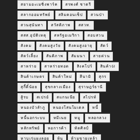
สยามอะเมซิ่งพาร์ค
สรพงศ์ ชาตรี
สลากออมทรัพย์
สลิมคอนเซ็ป
สวนป่า
สวนสุนันทา
สวัสดิภาพ
สสวท.
สสส.อุบัติเหตุ
สหรัฐอเมริกา
สอบสวน
สังคม
สังคมสูงวัย
สังคมสูงอายุ
สัตว์
สัตว์เลี้ยง
สันติภาพ
สัมมนา
สายด่วน
สาหร่าย
สาหร่ายทอด
สิงคโปร์
สินค้าGI
สินค้าเกษตร
สินค้าใหม่
สึนามิ
สุกร
สุกี้ตี๋น้อย
สุขกลางเมือง
สุราษฎร์ธานี
สู้รบ
สเปรย์
สแกนเนีย
สไปรท์
หนองบัวลำภู
หนองโสนโมเดล
หนี้
หนี้นอกระบบ
หมีเนย
หมู
หลอกลวง
หลักทรัพย์
หอการค้า
หัตศิลป์
หาบเร่แผงลอย
หุ้น
ห้ามขายเหล้า