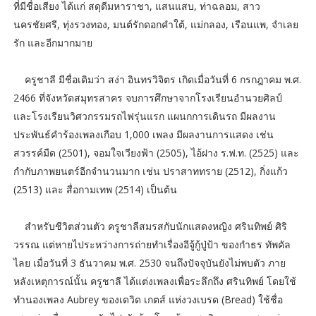
ที่มีชื่อเสียง ได้แก่ สดุดีมหาราชา, แสนแสบ, ท่าฉลอม, สาว
นครชัยศรี, ทุ่งรวงทอง, มนต์รักดอกคำใต้, แม่กลอง, เรือนแพ, จำเลย
รัก และอีกมากมาย
ครูชาลี มีชื่อเดิมว่า สง่า อินทรวิจิตร เกิดเมื่อวันที่ 6 กรกฎาคม พ.ศ.
2466 ที่จังหวัดสมุทรสาคร จบการศึกษาจากโรงเรียนอำนวยศิลป์
และโรงเรียนวิศวกรรมรถไฟรุ่นแรก แผนกการเดินรถ มีผลงาน
ประพันธ์คำร้องเพลงเกือบ 1,000 เพลง มีผลงานการแสดง เช่น
สวรรค์มืด (2501), จอมใจเวียงฟ้า (2505), ไอ้ฝาง ร.ฟ.ท. (2525) และ
กำกับภาพยนตร์อีกจำนวนมาก เช่น ปราสาททราย (2512), กิ่งแก้ว
(2513) และ สื่อกามเทพ (2514) เป็นต้น
สำหรับชีวิตส่วนตัว ครูชาลีสมรสกับนักแสดงหญิง ศรินทิพย์ ศิริ
วรรณ แต่หายไประหว่างการถ่ายทำเรื่องอีจู้กู้ปู่ป้า ของกำธร ทัพคัล
ไลย เมื่อวันที่ 3 ธันวาคม พ.ศ. 2530 จนถึงปัจจุบันยังไม่พบตัว ภาย
หลังเหตุการณ์นั้น ครูชาลี ได้แต่งเพลงเพื่อระลึกถึง ศรินทิพย์ โดยใช้
ทำนองเพลง Aubrey ของเดวิด เกตส์ แห่งวงเบรด (Bread) ใช้ชื่อ