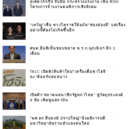
อเด็คโก้กรุ๊ป จับมือ กระทรวงแรงงาน เซ็น MOU
โครงการจ้างงานคนพิการเชิงสังคม
"เทวัญ"เชื่อ ชาวโคราชให้อภัย"ช่องส่องผี" แต่เรื่อง
อย่างนี้ต้องไม่เกิดขึ้นอีก
ศบค.มีมติเห็นชอบขยาย พ.ร.ก.ฉุกเฉินฯ อีก 1
เดือน
TACC เปิดตัวสินค้าใหม่"เครื่องดื่มชาโฮจิ
ฉะ"ต้อนรับลมหนาว
เปิดตัว"สมาคมสมาชิกรัฐสภาไทย" ชูวัตถุประสงค์
8 ข้อ เทิดทูนสถาบัน
“ผศ.ดร.สืบพงษ์ ปราบใหญ่”นั่งอธิการบดี
มหาวิทยาลัยรามคำแหงคนใหม่