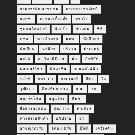
กรมการพัฒนาชุมชน
กระทรวงพาณิชย์
กสทช.
ความเหลื่อมล้ำ
ชาวไร่
ชุมชนล้อมรักษ์
ช้อปปิ้ง
ซับคอน
ซีพี
ตชด.
ทางม้าลาย
นทพ.
นักศึกษา
นักเรียน
นาฬิกา
บริจาค
ประยุทธ์
ผลไม้
ผอ.ไทยพีบีเอส
ผับ
ภัยพิบัติ
มอเตอร์โชว์
มิจฉาชีพ
รถยนต์ไฟฟ้า
รถไฟ
ลดราคา
ลอตเตอรี่
ลิซ่า
วิ่ง
วุฒิสภา
ศิลปหัตถกรรม
ส.ส.
สถ.
สมาร์ทโฟน
สมุนไพร
สินค้า
สื่อสารมวลชน
สุขภาวะ
หาเสียง
ห้างสรรพสินค้า
อภิปราย
อว.
อาชญากรรม
อีคอมเมิร์ซ
ฺบิ๊กซี
เครื่องดื่ม