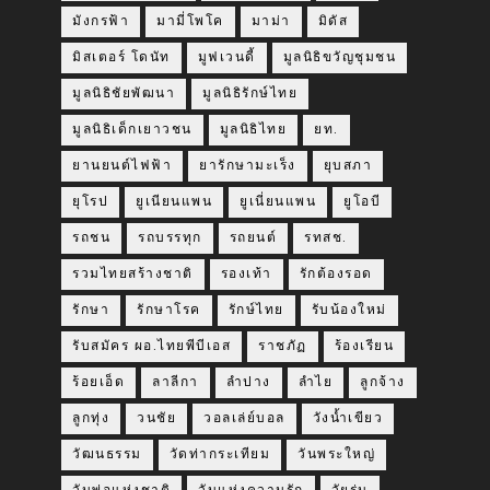
มังกรฟ้า
มามี่โพโค
มาม่า
มิดัส
มิสเตอร์ โดนัท
มูฟเวนดี้
มูลนิธิขวัญชุมชน
มูลนิธิชัยพัฒนา
มูลนิธิรักษ์ไทย
มูลนิธิเด็กเยาวชน
มูลนิธิไทย
ยท.
ยานยนต์ไฟฟ้า
ยารักษามะเร็ง
ยุบสภา
ยุโรป
ยูเนียนแพน
ยูเนี่ยนแพน
ยูโอบี
รถชน
รถบรรทุก
รถยนต์
รทสช.
รวมไทยสร้างชาติ
รองเท้า
รักต้องรอด
รักษา
รักษาโรค
รักษ์ไทย
รับน้องใหม่
รับสมัคร ผอ.ไทยพีบีเอส
ราชภัฏ
ร้องเรียน
ร้อยเอ็ด
ลาลีกา
ลำปาง
ลำไย
ลูกจ้าง
ลูกทุ่ง
วนชัย
วอลเล่ย์บอล
วังน้ำเขียว
วัฒนธรรม
วัดท่ากระเทียม
วันพระใหญ่