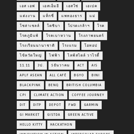
เอส เอฟ
เอสเอ็มอี
เอสโซ่
เอเปค
แต่งงาน
แท็กซี่
แพทองธาร
แม่
โซล่าเซลล์
โตชิบา
โปรดเกล้าฯ
โรค
โรคภูมิแพ้
โรคเบาหวาน
โรงภาพยนตร์
โรงเรียนนานาชาติ
โรงแรม
โอทอป
ไข้หวัดใหญ่
ไฟฟ้า
ไลฟ์สไตล์ วาไรตี้
11.11
3ป.
5ธันวาคม
ACT
AIS
APLF ASEAN
ALL CAFÉ
BGYO
BINI
BLACKPINK
BENQ
BRITISH COLUMBIA
CPI
CLIMATE ACTION
COFFEE JOURNEY
DIT
DITP
DEPOT
FWD
GARMIN
GI MARKET
GISTDA
GREEN ACTIVE
HELLO KITTY
HACKATHON