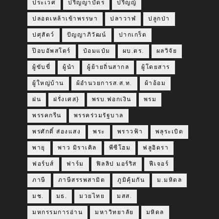
ประเวศ
ปริญญาบัตร
ปริญญ์
ปลอดเหล้าเข้าพรรษา
ปลาวาฬ
ปลูกป่า
ปศุสัตว์
ปัญญาภิวัฒน์
ปากเกร็ด
ป๊อบอัพสโตร์
ป๋อมแป๋ม
ผบ.ตร.
ผลวิจัย
ผู้ขับขี่
ผู้นำ
ผู้ย้ายถิ่นสากล
ผู้โดยสาร
ผู้ใหญ่บ้าน
ผ้อำนวยการส.ส.ท.
ผ้าอ้อม
ฝน
ฝรั่งเศส}
พรบ.ฟอกเงิน
พรม
พรรคกรีน
พรรคร่วมรัฐบาล
พรศักดิ์ ส่องแสง
พระ
พราวฟ้า
พลุระเบิด
พายุ
พาว มิราเคิล
พีซีโฮม
ฟลูอิดรา
ฟอร์บส์
ฟาร์ม
ฟิลลิป มอร์ริส
ฟีเจอร์
ภาษี
ภาษีสรรพสามิต
ภูมิคุ้มกัน
ม.มหิดล
มช.
มธ.
มวยไทย
มสส.
มหกรรมการอ่าน
มหาวิทยาลัย
มหิดล