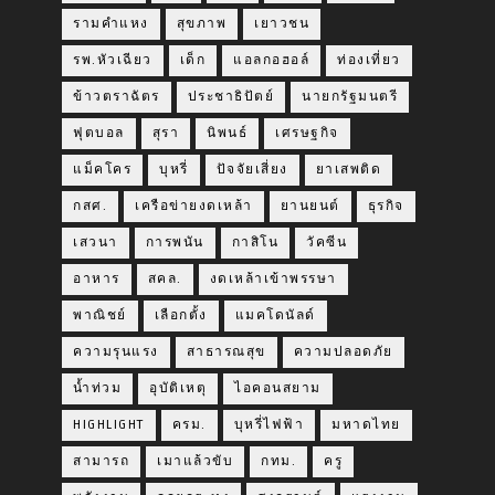
รามคำแหง
สุขภาพ
เยาวชน
รพ.หัวเฉียว
เด็ก
แอลกอฮอล์
ท่องเที่ยว
ข้าวตราฉัตร
ประชาธิปัตย์
นายกรัฐมนตรี
ฟุตบอล
สุรา
นิพนธ์
เศรษฐกิจ
แม็คโคร
บุหรี่
ปัจจัยเสี่ยง
ยาเสพติด
กสศ.
เครือข่ายงดเหล้า
ยานยนต์
ธุรกิจ
เสวนา
การพนัน
กาสิโน
วัคซีน
อาหาร
สคล.
งดเหล้าเข้าพรรษา
พาณิชย์
เลือกตั้ง
แมคโดนัลด์
ความรุนแรง
สาธารณสุข
ความปลอดภัย
น้ำท่วม
อุบัติเหตุ
ไอคอนสยาม
HIGHLIGHT
ครม.
บุหรี่ไฟฟ้า
มหาดไทย
สามารถ
เมาแล้วขับ
กทม.
ครู