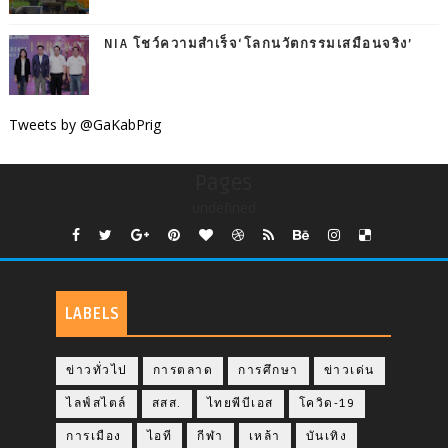
NIA โชว์ความสำเร็จ‘โลกนวัตกรรมเสมือนจริง’
Tweets by @GaKabPrig
Pages
undefined
LABELS
ข่าวทั่วไป
การตลาด
การศึกษา
ข่าวเด่น
ไลฟ์สไตล์
สสส.
ไทยพีบีเอส
โควิด-19
การเมือง
ไอที
กีฬา
เหล้า
บันเทิง