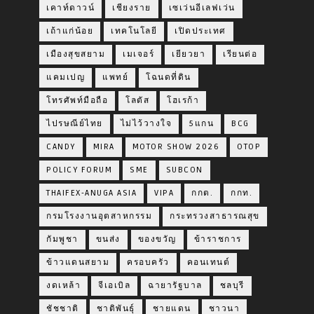
เคาท์ดาวน์
เชียงราย
เซเว่นอีเลฟเว่น
เถ้าแก่น้อย
เทคโนโลยี
เปิดประเทศ
เมืองสุขสยาม
เมเจอร์
เยียวยา
เรียนต่อ
แคมเปญ
แพทย์
โฉนดที่ดิน
โทรศัพท์มือถือ
โลตัส
โฮเรก้า
ไปรษณีย์ไทย
ไม่ไว้วางใจ
5แกน
BCG
CANDY
MIRA
MOTOR SHOW 2026
OTOP
POLICY FORUM
SME
SUBCON
THAIFEX-ANUGA ASIA
VIPA
กกต.
กกท.
กรมโรงงานอุตสาหกรรม
กระทรวงสาธารณสุข
กัมพูชา
ขนส่ง
ของขวัญ
ข้าราชการ
ข้าวแดนสยาม
ครอบครัว
คอนเทนต์
งดเหล้า
จีเอเบิล
ฉายารัฐบาล
ชลบุรี
ชัชชาติ
ชาติพันธุ์
ชายแดน
ชาวนา