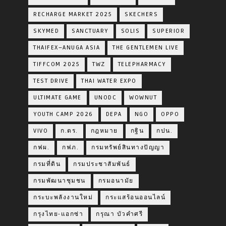
RECHARGE MARKET 2025
SKECHERS
SKYMED
SANCTUARY
SOLIS
SUPERIOR
THAIFEX–ANUGA ASIA
THE GENTLEMEN LIVE
TIFFCOM 2025
TWZ
TELEPHARMACY
TEST DRIVE
THAI WATER EXPO
ULTIMATE GAME
UNODC
WOWNUT
YOUTH CAMP 2026
DEPA
NGO
OPPO
VIVO
ก.ตร.
กฎหมาย
กฐิน
กปน.
กฟผ.
กฟภ.
กรมทรัพย์สินทางปัญญา
กรมที่ดิน
กรมประชาสัมพันธ์
กรมพัฒนาชุมชน
กรมอนามัย
กระบะพลังงานใหม่
กระแสร้อนออนไลน์
กรุงไทย-แอกซ่า
กรุณา บัวคำศรี