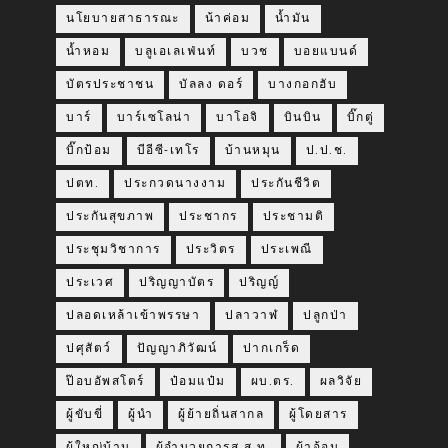
นโยบายสาธารณะ
น้าค่อม
น้ำมัน
น้ำหอม
บลูเอเลเฟ่นท์
บวช
บอยแบนด์
บัตรประชาชน
บัลลง ดอร์
บางกอกฮับ
บาร์
บาร์เซโลน่า
บาโอจิ
บินบิน
บิ๊กตู่
บิ๊กป้อม
บีอีซี-เทโร
บ้านหมุน
ป.ป.ช.
ปตท.
ประกวดนางงาม
ประกันชีวิต
ประกันสุขภาพ
ประชากร
ประชามติ
ประชุมวิชาการ
ประวิตร
ประเพณี
ประเวศ
ปริญญาบัตร
ปริญญ์
ปลอดเหล้าเข้าพรรษา
ปลาวาฬ
ปลูกป่า
ปศุสัตว์
ปัญญาภิวัฒน์
ปากเกร็ด
ป๊อบอัพสโตร์
ป๋อมแป๋ม
ผบ.ตร.
ผลวิจัย
ผู้ขับขี่
ผู้นำ
ผู้ย้ายถิ่นสากล
ผู้โดยสาร
ผู้ใหญ่บ้าน
ผ้อำนวยการส.ส.ท.
ผ้าอ้อม