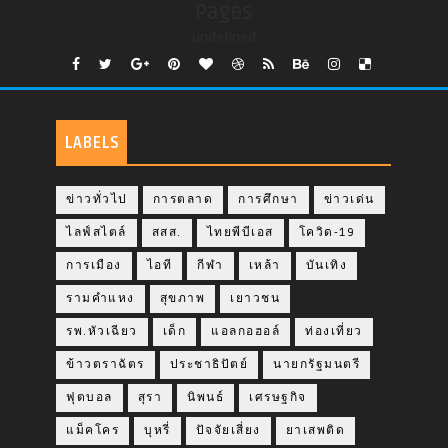
Pages
undefined
LABELS
ข่าวทั่วไป
การตลาด
การศึกษา
ข่าวเด่น
ไลฟ์สไตล์
สสส.
ไทยพีบีเอส
โควิด-19
การเมือง
ไอที
กีฬา
เหล้า
บันเทิง
รามคำแหง
สุขภาพ
เยาวชน
รพ.หัวเฉียว
เด็ก
แอลกอฮอล์
ท่องเที่ยว
ข้าวตราฉัตร
ประชาธิปัตย์
นายกรัฐมนตรี
ฟุตบอล
สุรา
นิพนธ์
เศรษฐกิจ
แม็คโคร
บุหรี่
ปัจจัยเสี่ยง
ยาเสพติด