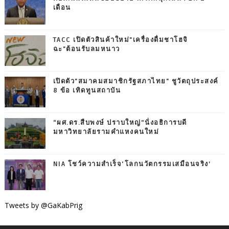
เดือน
TACC เปิดตัวสินค้าใหม่"เครื่องดื่มชาโฮจิ
ฉะ"ต้อนรับลมหนาว
เปิดตัว"สมาคมสมาชิกรัฐสภาไทย" ชูวัตถุประสงค์
8 ข้อ เทิดทูนสถาบัน
“ผศ.ดร.สืบพงษ์ ปราบใหญ่”นั่งอธิการบดี
มหาวิทยาลัยรามคำแหงคนใหม่
NIA โชว์ความสำเร็จ‘โลกนวัตกรรมเสมือนจริง’
Tweets by @GaKabPrig