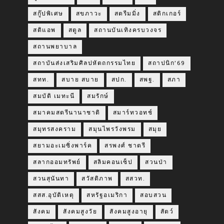
สกู๊ปพิเศษ
สขภาวะ
สตรีมมิ่ง
สติกเกอร์
สติแอพ
สตูล
สถานบันเทิงครบวงจร
สถานพยาบาล
สถาบันส่งเสริมศิลปหัตถกรรมไทย
สถาปนิก’69
สทท.
สบาย สบาย
สปก.
สพฐ.
สภา
สมบัติ เมทะนี
สมรักษ์
สมาคมสตรีนานาชาติ
สมาร์ทวอทช์
สมุทรสงคราม
สมุนไพรวังพรม
สมุย
สยามอะเมซิ่งพาร์ค
สรพงศ์ ชาตรี
สลากออมทรัพย์
สลิมคอนเซ็ป
สวนป่า
สวนสุนันทา
สวัสดิภาพ
สสวท.
สสส.อุบัติเหตุ
สหรัฐอเมริกา
สอบสวน
สังคม
สังคมสูงวัย
สังคมสูงอายุ
สัตว์