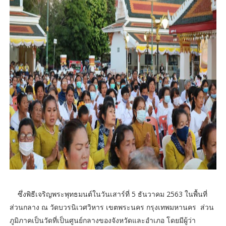
ซึ่งพิธีเจริญพระพุทธมนต์ในวันเสาร์ที่ 5 ธันวาคม 2563 ในพื้นที่
ส่วนกลาง ณ วัดบวรนิเวศวิหาร เขตพระนคร กรุงเทพมหานคร ส่วน
ภูมิภาคเป็นวัดที่เป็นศูนย์กลางของจังหวัดและอำเภอ โดยมีผู้ว่า