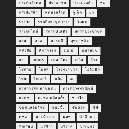
ประกันสังคม
ประชาชน
ปลอดเหล้า
พม.
พรีเมียร์ลีก
ฟุตบอลโลก
ภูเก็ต
ยา
รางวัล
ราชกิจจานุเบกษา
วันแม่
วาเลนไทน์
สถานบันเทิง
สถานีประชาชน
สรพ.
สอศ.
สารคดี
สุขภาพจิต
หนังสือ
หัตถกรรม
อ.อ.ป.
อบายมุข
อย.
เกษตร
เบทาโกร
เอไอ
โกง
โชห่วย
โบลท์
โรงพยาบาล
โอลิมปิก
ไทย
ไฮเออร์
3เอ็ม
AI
กรมการพัฒนาชุมชน
กระทรวงพาณิชย์
กสทช.
ความเหลื่อมล้ำ
ชาวไร่
ชุมชนล้อมรักษ์
ช้อปปิ้ง
ซับคอน
ซีพี
ตชด.
ทางม้าลาย
นทพ.
นักศึกษา
นักเรียน
นาฬิกา
บริจาค
ประยุทธ์