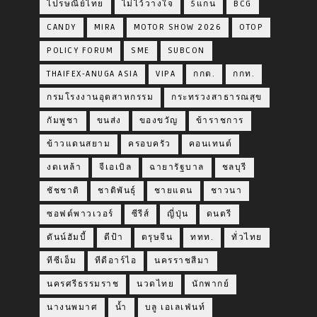
ไปรษณีย์ไทย
ไม่ไว้วางใจ
5แกน
BCG
CANDY
MIRA
MOTOR SHOW 2026
OTOP
POLICY FORUM
SME
SUBCON
THAIFEX-ANUGA ASIA
VIPA
กกต.
กกท.
กรมโรงงานอุตสาหกรรม
กระทรวงสาธารณสุข
กัมพูชา
ขนส่ง
ของขวัญ
ข้าราชการ
ข้าวแดนสยาม
ครอบครัว
คอนเทนต์
งดเหล้า
จีเอเบิล
ฉายารัฐบาล
ชลบุรี
ชัชชาติ
ชาติพันธุ์
ชายแดน
ชาวนา
ซอฟต์พาวเวอร์
ซีรีส์
ญี่ปุ่น
ดนตรี
ดันน์ฮัมบี้
ดีป้า
ตรุษจีน
ททท.
ทั่วไทย
ทีซีเอ็ม
ทีดีอาร์ไอ
นครราชสีมา
นครศรีธรรมราช
นวดไทย
นักพากย์
นางนพมาศ
น้ำ
บลู เอเลเฟ่นท์