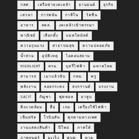
กสศ.
เครือข่ายงดเหล้า
ยานยนต์
ธุรกิจ
เสวนา
การพนัน
กาสิโน
วัคซีน
อาหาร
สคล.
งดเหล้าเข้าพรรษา
พาณิชย์
เลือกตั้ง
แมคโดนัลด์
ความรุนแรง
สาธารณสุข
ความปลอดภัย
น้ำท่วม
อุบัติเหตุ
ไอคอนสยาม
HIGHLIGHT
ครม.
บุหรี่ไฟฟ้า
มหาดไทย
สามารถ
เมาแล้วขับ
กทม.
ครู
พลังงาน
ลอยกระทง
สงกรานต์
แรงงาน
SACIT
กัญชา
ฟุตซอล
ยาสูบ
สิ่งแวดล้อม
สื่อ
เกม
เครื่องใช้ไฟฟ้า
เซ็นทรัล
โรบินสัน
คุกคามทางเพศ
งานแสดงสินค้า
ปีใหม่
ภาคใต้
ภาพยนตร์
มะเร็ง
ศบค.
หวย