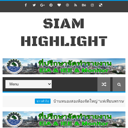
SIAM
HIGHLIGHT
บ้านหนองสองห้องจัดใหญ่ “แห่เทียนพรรษา–ผ้าป่าซาเล
ข่าวทั่วไป