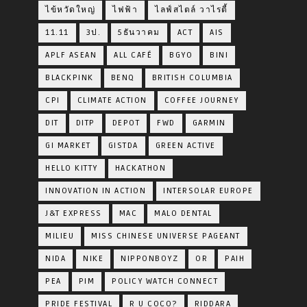
ไข้หวัดใหญ่
ไฟฟ้า
ไลฟ์สไตล์ วาไรตี้
11.11
3ป.
5ธันวาคม
ACT
AIS
APLF ASEAN
ALL CAFÉ
BGYO
BINI
BLACKPINK
BENQ
BRITISH COLUMBIA
CPI
CLIMATE ACTION
COFFEE JOURNEY
DIT
DITP
DEPOT
FWD
GARMIN
GI MARKET
GISTDA
GREEN ACTIVE
HELLO KITTY
HACKATHON
INNOVATION IN ACTION
INTERSOLAR EUROPE
J&T EXPRESS
MAC
MALO DENTAL
MILIEU
MISS CHINESE UNIVERSE PAGEANT
NIDA
NIKE
NIPPONBOYZ
OR
PAIH
PEA
PIM
POLICY WATCH CONNECT
PRIDE FESTIVAL
R U COCO?
RIDDARA