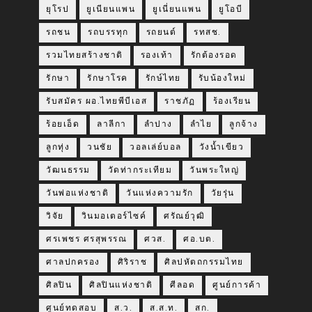
ยุโรป
ยูเนียนแพน
ยูเนี่ยนแพน
ยูโอบี
รถชน
รถบรรทุก
รถยนต์
รทสช.
รวมไทยสร้างชาติ
รองเท้า
รักต้องรอด
รักษา
รักษาโรค
รักษ์ไทย
รับน้องใหม่
รับสมัคร ผอ.ไทยพีบีเอส
ราชภัฏ
ร้องเรียน
ร้อยเอ็ด
ลาลีกา
ลำปาง
ลำไย
ลูกจ้าง
ลูกทุ่ง
วนชัย
วอลเล่ย์บอล
วังน้ำเขียว
วัฒนธรรม
วัดท่ากระเทียม
วันพระใหญ่
วันพ่อแห่งชาติ
วันแห่งความรัก
วัยรุ่น
วิจัย
วินมอเตอร์ไซค์
ศรัณย์วุฒิ
ศรเพชร ศรสุพรรณ
ศวส.
ศอ.บต.
ศาลปกครอง
ศิริราช
ศิลปหัตถกรรมไทย
ศิลปิน
ศิลปินแห่งชาติ
ศีลอด
ศูนย์การค้า
ศูนย์ทดสอบ
ส.ว.
ส.ส.ท.
สก.