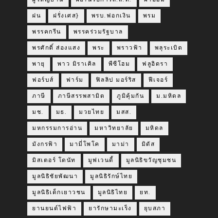
ฝน
ฝรั่งเศส}
พรบ.ฟอกเงิน
พรม
พรรคกรีน
พรรคร่วมรัฐบาล
พรศักดิ์ ส่องแสง
พระ
พราวฟ้า
พลุระเบิด
พายุ
พาว มิราเคิล
พีซีโฮม
ฟลูอิดรา
ฟอร์บส์
ฟาร์ม
ฟิลลิป มอร์ริส
ฟีเจอร์
ภาษี
ภาษีสรรพสามิต
ภูมิคุ้มกัน
ม.มหิดล
มช.
มธ.
มวยไทย
มสส.
มหกรรมการอ่าน
มหาวิทยาลัย
มหิดล
มังกรฟ้า
มามี่โพโค
มาม่า
มิดัส
มิสเตอร์ โดนัท
มูฟเวนดี้
มูลนิธิขวัญชุมชน
มูลนิธิชัยพัฒนา
มูลนิธิรักษ์ไทย
มูลนิธิเด็กเยาวชน
มูลนิธิไทย
ยท.
ยานยนต์ไฟฟ้า
ยารักษามะเร็ง
ยุบสภา