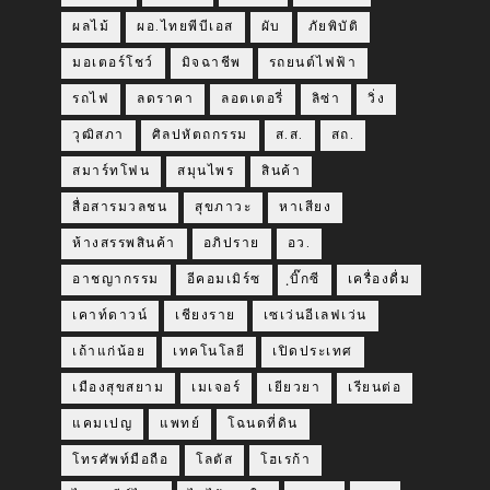
ผลไม้
ผอ.ไทยพีบีเอส
ผับ
ภัยพิบัติ
มอเตอร์โชว์
มิจฉาชีพ
รถยนต์ไฟฟ้า
รถไฟ
ลดราคา
ลอตเตอรี่
ลิซ่า
วิ่ง
วุฒิสภา
ศิลปหัตถกรรม
ส.ส.
สถ.
สมาร์ทโฟน
สมุนไพร
สินค้า
สื่อสารมวลชน
สุขภาวะ
หาเสียง
ห้างสรรพสินค้า
อภิปราย
อว.
อาชญากรรม
อีคอมเมิร์ซ
ฺบิ๊กซี
เครื่องดื่ม
เคาท์ดาวน์
เชียงราย
เซเว่นอีเลฟเว่น
เถ้าแก่น้อย
เทคโนโลยี
เปิดประเทศ
เมืองสุขสยาม
เมเจอร์
เยียวยา
เรียนต่อ
แคมเปญ
แพทย์
โฉนดที่ดิน
โทรศัพท์มือถือ
โลตัส
โฮเรก้า