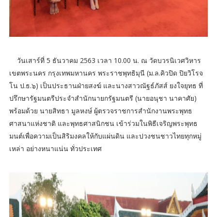
วันเสาร์ที่ 5 ธันวาคม 2563 เวลา 10.00 น. ณ วัดบวรนิเวศวิหาร
เขตพระนคร กรุงเทพมหานคร พระราชพุทธิมุนี (ม.ล.คิวปิด ปิยวิโรจ
โน ป.ธ.๖) เป็นประธานฝ่ายสงฆ์ และนางสาวณัฐธ์ภัสส์ ยงใจยุทธ ที่
ปรึกษารัฐมนตรีประจำสำนักนายกรัฐมนตรี (นายอนุชา นาคาศัย)
พร้อมด้วย นายสิทธา มูลหงษ์ ผู้ตรวจราชการสำนักงานพระพุทธ
ศาสนาแห่งชาติ และพุทธศาสนิกชน เข้าร่วมในพิธีเจริญพระพุทธ
มนต์เพื่อความเป็นสิริมงคลให้กับแผ่นดิน และปวงชนชาวไทยทุกหมู่
เหล่า อย่างหนาแน่น ทั่วประเทศ