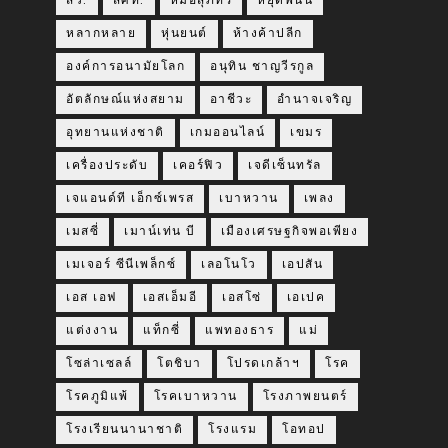
สว.
สศท.
หมอสุภัทร
หยุดพนัน
หลากหลาย
หุ่นยนต์
ห้างค้าปลีก
องค์การอนามัยโลก
อนุทิน ชาญวีรกูล
อัตลักษณ์แห่งสยาม
อาชีวะ
อำนาจเจริญ
อุทยานแห่งชาติ
เกมออนไลน์
เขมร
เครื่องประดับ
เคอร์ฟิว
เจดีเซ็นทรัล
เจแอนด์ที เอ็กซ์เพรส
เบาหวาน
เพลง
เมสซี่
เมาน์เท่น บี
เมืองเศรษฐกิจพอเพียง
เมเจอร์ ซีนีเพล็กซ์
เลอโนโว
เอปสัน
เอส เอฟ
เอสเอ็มอี
เอสโซ่
เอเปค
แต่งงาน
แท็กซี่
แพทองธาร
แม่
โซล่าเซลล์
โตชิบา
โปรดเกล้าฯ
โรค
โรคภูมิแพ้
โรคเบาหวาน
โรงภาพยนตร์
โรงเรียนนานาชาติ
โรงแรม
โอทอป