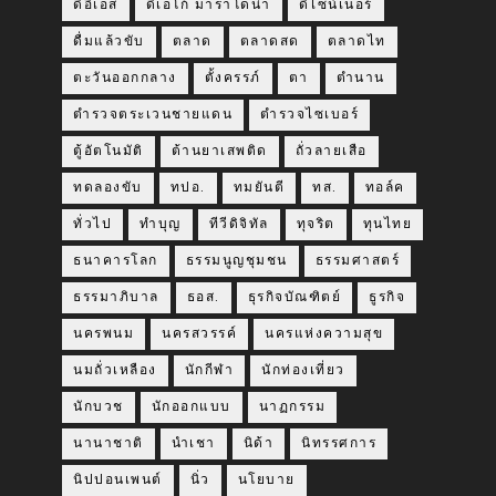
ดีอีเอส
ดีเอโก้ มาราโดน่า
ดีไซน์เนอร์
ดื่มแล้วขับ
ตลาด
ตลาดสด
ตลาดไท
ตะวันออกกลาง
ตั้งครรภ์
ตา
ตำนาน
ตำรวจตระเวนชายแดน
ตำรวจไซเบอร์
ตู้อัตโนมัติ
ต้านยาเสพติด
ถั่วลายเสือ
ทดลองขับ
ทปอ.
ทมยันตี
ทส.
ทอล์ค
ทั่วไป
ทำบุญ
ทีวีดิจิทัล
ทุจริต
ทุนไทย
ธนาคารโลก
ธรรมนูญชุมชน
ธรรมศาสตร์
ธรรมาภิบาล
ธอส.
ธุรกิจบัณฑิตย์
ธูรกิจ
นครพนม
นครสวรรค์
นครแห่งความสุข
นมถั่วเหลือง
นักกีฬา
นักท่องเที่ยว
นักบวช
นักออกแบบ
นาฏกรรม
นานาชาติ
นำเชา
นิด้า
นิทรรศการ
นิปปอนเพนต์
นิ่ว
นโยบาย