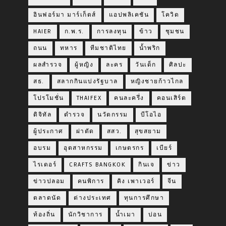
อินฟอร์มา มาร์เก็ตส์
แอปพลิเคชัน
โควิด
HAIER
ก.พ.ร.
การลงทุน
ข้าว
ชุมชน
ถนน
ทหาร
ทีมชาติไทย
น้ำพริก
ผลสำรวจ
ผู้หญิง
ละคร
วันเด็ก
ศิลปะ
สธ.
สลากกินแบ่งรัฐบาล
หญิงชายก้าวไกล
โปรโมชั่น
THAIFEX
คนละครึ่ง
คอนเสิร์ต
ดิจิทัล
ตำรวจ
นวัตกรรม
บีโอไอ
ผู้ประกาศ
ผ่าตัด
สสว.
สุขสยาม
อบรม
อุตสาหกรรม
เกษตรกร
เบียร์
ไรเดอร์
CRAFTS BANGKOK
กินเจ
ข่าว
ข่าวปลอม
คนพิการ
คิง เพาเวอร์
จีน
ตลาดนัด
ต่างประเทศ
ทุนการศึกษา
ท้องถิ่น
นักวิชาการ
น้ำเมา
บ่อน