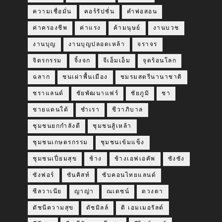
ความเชื่อมั่น
คอร์รัปชั่น
คำพ่อสอน
ค่าครองชีพ
ค่าแรง
ค้ามนุษย์
งานบวช
งานบุญ
งานบุญปลอดเหล้า
จราจร
จิตรกรรม
จิ้งจก
จีเอ็มเอ็ม
จุดร้อนโลก
ฉลาก
ชนเผ่าพื้นเมือง
ชมรมสตรีนานาชาติ
ชราแลนด์
ชัยพัฒนาแฟร์
ชัยภูมิ
ชา
ชายแดนใต้
ชำเรา
ชีวาภิบาล
ชุมชนยกกำลังดี
ชุมชนสู้เหล้า
ชุมชนเกษตรกรรม
ชุมชนเข้มแข็ง
ชุมชนเปี่ยมสุข
ช้าง
ช้างเอฟเอคัพ
ซังซัง
ซังฟอร์
ซันคิสท์
ซับคอนไทยแลนด์
ซีลวาเนีย
ญาญ่า
ณเดชน์
ดวงตา
ดัชนีความสุข
ดัชมิลล์
ดิ เอมเมอรัลด์