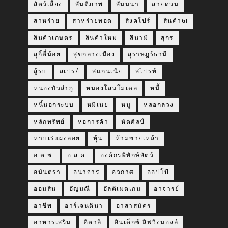
สัตว์เลี้ยง
สันติภาพ
สัมมนา
สายด่วน
สาหร่าย
สาหร่ายทอด
สิงคโปร์
สินค้าGI
สินค้าเกษตร
สินค้าใหม่
สึนามิ
สุกร
สุกี้ตี๋น้อย
สุขกลางเมือง
สุราษฎร์ธานี
สู้รบ
สเปรย์
สแกนเนีย
สไปรท์
หนองบัวลำภู
หนองโสนโมเดล
หนี้
หนี้นอกระบบ
หมีเนย
หมู
หลอกลวง
หลักทรัพย์
หอการค้า
หัตศิลป์
หาบเร่แผงลอย
หุ้น
ห้ามขายเหล้า
อ.ต.ช.
อ.ส.ค.
องค์กรพิทักษ์สัตว์
อนันตรา
อนาจาร
อวกาศ
ออปโป้
ออมสิน
อัญมณี
อัลติเมตเกม
อาจารย์
อาชีพ
อาร์เจนตินา
อาสาสมัคร
อาหารเสริม
อิตาลี
อินเด็กซ์ ลิฟวิ่งมอลล์