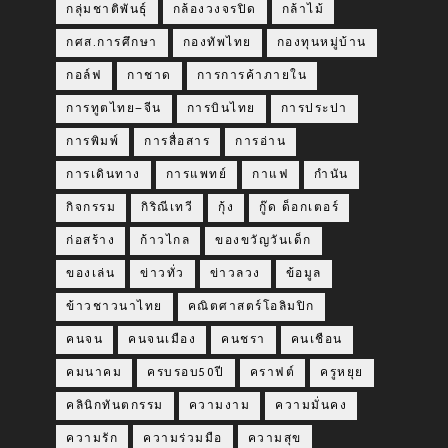
กลุ่มชาติพันธุ์
กล้องวงจรปิด
กล้าไม้
กศส.การศึกษา
กองทัพไทย
กองทุนหมู่บ้าน
กอล์ฟ
กาชาด
การการค้าภายใน
การทูตไทย–จีน
การบินไทย
การประปา
การพิมพ์
การสื่อสาร
การอ่าน
การเดินทาง
การแพทย์
กาแฟ
กำนัน
กิจกรรม
กิริณีเทวี
กุ้ง
กู๊ด ด็อกเตอร์
ก่อสร้าง
ก้าวไกล
ของขวัญวันเด็ก
ของเล่น
ข่าวทั่ว
ข่าวลวง
ข้อมูล
ข้าวชาวนาไทย
คณิตศาสตร์โอลิมปิก
คนจน
คนจนเมือง
คนชรา
คนเชือน
คมนาคม
ครบรอบ50ปี
คราฟต์
ครูหยุย
คลินิกทันตกรรม
ความงาม
ความมั่นคง
ความรัก
ความร่วมมือ
ความสุข