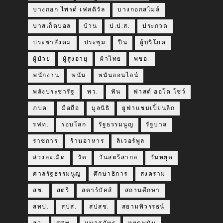
บางกอก ไพรด์ เฟสติวัล
บางกอกสไมล์
บาสเก็ตบอล
บ้าน
ป.ป.ส.
ประกวด
ประชาสังคม
ประชุม
ปืน
ผู้บริโภค
ผู้ป่วย
ผู้สูงอายุ
ผ้าไทย
พชอ.
พนักงาน
พนัน
พนันออนไลน์
พลังประชารัฐ
พว.
ฟัน
ฟาสต์ ออโต โชว์
ภปค.
มือถือ
มูลนิธิ
ยูฟ่าแชมเปี้ยนลีก
รฟท.
รอบโลก
รัฐธรรมนูญ
รัฐบาล
ราชการ
ร้านอาหาร
ลิเวอร์พูล
ล่วงละเมิด
วัด
วันสตรีสากล
วันหยุด
ศาลรัฐธรรมนูญ
ศึกษาธิการ
สงคราม
สช.
สตรี
สตาร์บัคส์
สถานศึกษา
สทป.
สปส.
สปสช.
สยามพิวรรธน์