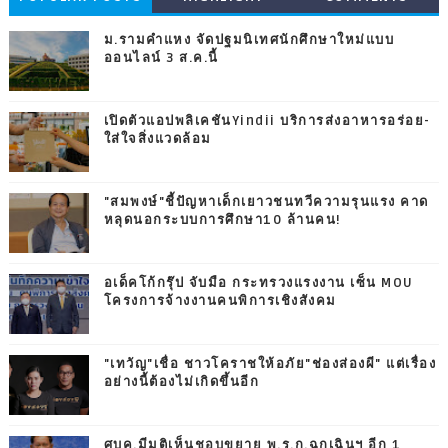
ม.รามคำแหง จัดปฐมนิเทศนักศึกษาใหม่แบบ
ออนไลน์ 3 ส.ค.นี้
เปิดตัวแอปพลิเคชันYindii บริการส่งอาหารอร่อย-
ใส่ใจสิ่งแวดล้อม
"สมพงษ์"ชี้ปัญหาเด็กเยาวชนทวีความรุนแรง คาด
หลุดนอกระบบการศึกษา10 ล้านคน!
อเด็คโก้กรุ๊ป จับมือ กระทรวงแรงงาน เซ็น MOU
โครงการจ้างงานคนพิการเชิงสังคม
"เทวัญ"เชื่อ ชาวโคราชให้อภัย"ช่องส่องผี" แต่เรื่อง
อย่างนี้ต้องไม่เกิดขึ้นอีก
ศบค.มีมติเห็นชอบขยาย พ.ร.ก.ฉุกเฉินฯ อีก 1