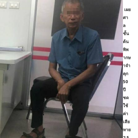
เผย
ศา
ล
ชั้น
ต้น
พิพ
ากษ
าจำ
คุก
50
ปี
ชด
ใช้
ค่า
เสีย
หาย
2.5