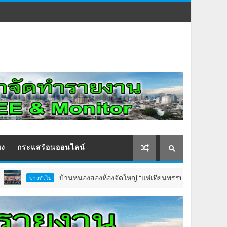
ิง
กระแสร้อนออนไลน์
บ้านหนองสองห้องจัดใหญ่ “แห่เทียนพรรษา–ผ้าป่าซาเล้งปลอดเหล้
าวทั่วไป