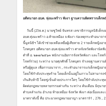
อดีตนายก อบต. ทุ่งมะพร้าว พังงา ฐานความผิดพรากเด็กห
วันนี้ (25ธ.ค.) นายชูวิทย์ จันทรส เลขาธิการมูลนิธิ
อบต.ทุ่งมะพร้าว อ.ท้ายเหมือง จ.พังงา ก่อเหตุกระทำอนาจ
นี้มูลนิธิฯ ได้เข้าช่วยเหลือเหยื่อผู้เสียหาย 2 รายเด็กหญิงอาย
โภคบุตร อดีตนายก อบต.ทุ่งมะพร้าว ศาลจังหวัดพังงานัดฟ
ดำที่ อ. ๒๑๗/๒๕๖๓ พนักงานอัยการจังหวัดพังงา และโจทก์
โจทก์ร่วม) ระหว่าง นายศุภศักดิ์ โภคบุตร จำเลยฐานความผิ
หรือผู้ดูแล เพื่อการอนาจาร , กระทำอนาจารแก่เด็กหญิงอายุ
โดยใช้กำลังประทุษร้าย โดยเด็กนั้นอยู่ในภาวะไม่สามารถขั
เกินสิบห้าปี โดยขู่เข็นด้วยประการใดๆ โดยใช้กำลังประทุ
ผิดต่อกฎหมายหลายกรรมต่างกัน ระหว่าง ต้นเดือน มิถุนายน 
ตำบลลำแก่น อำเภอ ท้ายเหมือง จังหวัด พังงา ต่อเนื่องแล
มาตราดังนี้ คือ ประมวลกฎหมายอาญา มาตรา91 , 276 ,