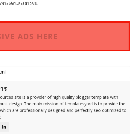
ยเฉพาะเด็กและเยาวชน
IVE ADS HERE
การ
urces site is a provider of high quality blogger template with
ust design. The main mission of templatesyard is to provide the
 which are professionally designed and perfectlly seo optimized to
.