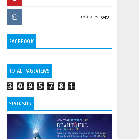
849
Followers
FACEBOOK
TOTAL PAGEVIEWS
3
0
9
5
7
8
1
SPONSOR