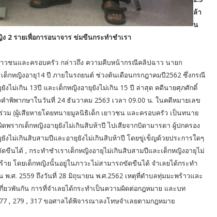
ล้า
น
ญิง 2 รายเพื่อการอนาจาร ข่มขืนกระทำชำเรา
เด็กเยาวชนและครอบครัว กล่าวถึง ความคืบหน้ากรณีคลิปฉาว นายก
ารเด็กหญิงอายุ14 ปี ภายในรถยนต์ ช่วงต้นเดือนกรกฎาคมปี2562 ซึ่งกรณี
ุยังไม่เกิน 13ปี และเด็กหญิงอายุยังไม่เกิน 15 ปี ล่าสุด คดีนายศุภศักดิ์
ังคำพิพากษาในวันที่ 24 ธันวาคม 2563 เวลา 09.00 น. ในคดีหมายเลข
ร่วม (ผู้เสียหายโดยทนายมูลนิธิเด็ก เยาวชน และครอบครัว เป็นทนาย
ดพรากเด็กหญิงอายุยังไม่เกินสิบห้าปี ไปเสียจากบิดามารดา ผู้ปกครอง
ยังไม่เกินสิบสามปีและอายุยังไม่เกินสิบห้าปี โดยขู่เข็ญด้วยประการใดๆ
ดขืนได้ , กระทำชำเราเด็กหญิงอายุไม่เกินสิบสามปีและเด็กหญิงอายุไม่
ษร้าย โดยเด็กหญิงนั้นอยู่ในภาวะไม่สามารถขัดขืนได้ จำเลยได้กระทำ
พ.ศ. 2559 ถึงวันที่ 28 มิถุนายน พ.ศ.2562 เหตุที่ตำบลทุ่มมะพร้าวและ
ะเกี่ยวพันกัน การที่จำเลยได้กระทำเป็นความผิดต่อกฎหมาย และบท
 277 , 279 , 317 ขอศาลได้พิจารณาลงโทษจำเลยตามกฎหมาย