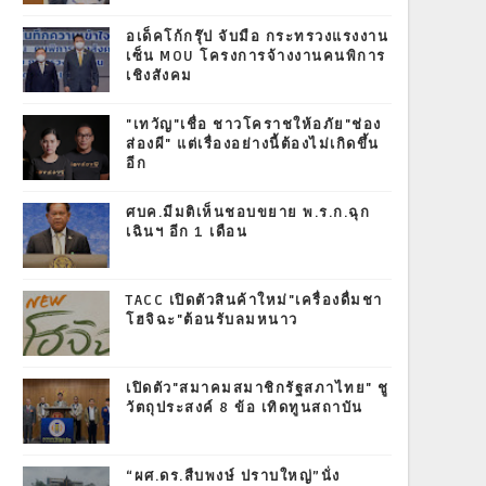
อเด็คโก้กรุ๊ป จับมือ กระทรวงแรงงาน
เซ็น MOU โครงการจ้างงานคนพิการ
เชิงสังคม
"เทวัญ"เชื่อ ชาวโคราชให้อภัย"ช่อง
ส่องผี" แต่เรื่องอย่างนี้ต้องไม่เกิดขึ้น
อีก
ศบค.มีมติเห็นชอบขยาย พ.ร.ก.ฉุก
เฉินฯ อีก 1 เดือน
TACC เปิดตัวสินค้าใหม่"เครื่องดื่มชา
โฮจิฉะ"ต้อนรับลมหนาว
เปิดตัว"สมาคมสมาชิกรัฐสภาไทย" ชู
วัตถุประสงค์ 8 ข้อ เทิดทูนสถาบัน
“ผศ.ดร.สืบพงษ์ ปราบใหญ่”นั่ง