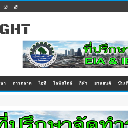
IGHT
กษา
การตลาด
ไอที
ไลฟ์สไตล์
กีฬา
ยานยนต์
บันเท
ข่