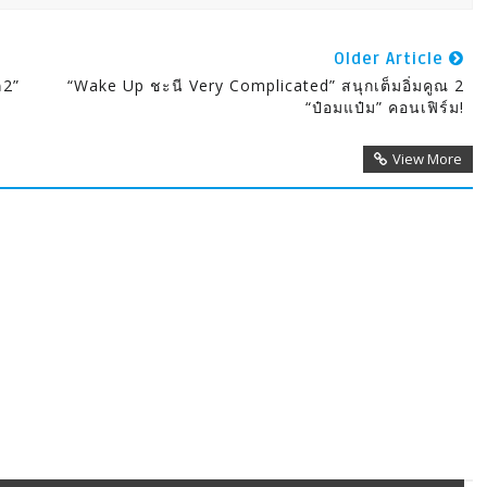
Older Article
ล2”
“Wake Up ชะนี Very Complicated” สนุกเต็มอิ่มคูณ 2
“ป๋อมแป๋ม” คอนเฟิร์ม!
View More