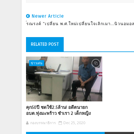
Newer Article
ี๊รณรงค์ "เปลี่ยน พ.ศ.ใหม่เปลี่ยนใจเลิกเมา...นิวนอมอ
RELATED POST
ข่าวเด่น
คุก50ปี ชดใช้2.5ล้าน! อดีตนายก
อบต.ทุ่งมะพร้าว ชำเรา 2 เด็กหญิง
กองบรรณาธิการ
Dec 25, 2020