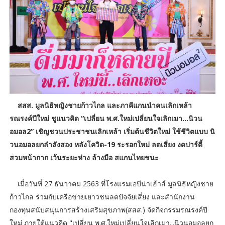
สสส. มูลนิธิหญิงชายก้าวไกล และภาคีแกนนำคนเลิกเหล้า
รณรงค์ปีใหม่ ชูแนวคิด “เปลี่ยน พ.ศ.ใหม่เปลี่ยนใจเลิกเมา...นิวน
อมอล2” เชิญชวนประชาชนเลิกเหล้า เริ่มต้นชีวิตใหม่ ใช้ชีวิตแบบ นิ
วนอมอลยกลำลังสอง หลังโควิด-19 ระรอกใหม่ ลดเสี่ยง งดปาร์ตี้
สวมหน้ากาก เว้นระยะห่าง ล้างมือ สแกนไทยชนะ
เมื่อวันที่ 27 ธันวาคม 2563 ที่โรงแรมเอบีน่าเฮ้าส์ มูลนิธิหญิงชาย
ก้าวไกล ร่วมกับเครือข่ายเยาวชนลดปัจจัยเสี่ยง และสำนักงาน
กองทุนสนับสนุนการสร้างเสริมสุขภาพ(สสส.) จัดกิจกรรมรณรงค์ปี
ใหม่ ภายใต้แนวคิด "เปลี่ยน พ.ศ.ใหม่เปลี่ยนใจเลิกเมา...นิวนอมอลยก