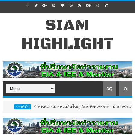
SIAM
HIGHLIGHT
บ้านหนองสองห้องจัดใหญ่ “แห่เทียนพรรษา–ผ้าป่าซาเล้งปลอดเหล้
าวทั่วไป