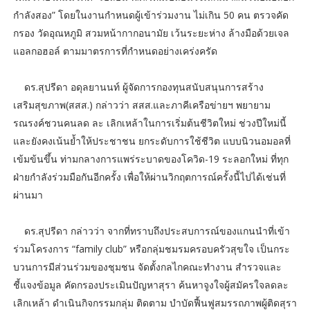
กำลังสอง” โดยในงานกำหนดผู้เข้าร่วมงาน ไม่เกิน 50 คน ตรวจคัด
กรอง วัดอุณหภูมิ สวมหน้ากากอนามัย เว้นระยะห่าง ล้างมือด้วยเจล
แอลกอฮอล์ ตามมาตรการที่กำหนดอย่างเคร่งครัด
ดร.สุปรีดา อดุลยานนท์ ผู้จัดการกองทุนสนับสนุนการสร้าง
เสริมสุขภาพ(สสส.) กล่าวว่า สสส.และภาคีเครือข่ายฯ พยายาม
รณรงค์ชวนคนลด ละ เลิกเหล้าในการเริ่มต้นชีวิตใหม่ ช่วงปีใหม่นี้
และยังคงเน้นย้ำให้ประชาชน ยกระดับการใช้ชีวิต แบบนิวนอมอลที่
เข้มข้นขึ้น ท่ามกลางการแพร่ระบาดของโควิด-19 ระลอกใหม่ ที่ทุก
ฝ่ายกำลังร่วมมือกันอีกครั้ง เพื่อให้ผ่านวิกฤตการณ์ครั้งนี้ไปได้เช่นที่
ผ่านมา
ดร.สุปรีดา กล่าวว่า จากที่ทราบถึงประสบการณ์ของแกนนำที่เข้า
ร่วมโครงการ “family club” หรือกลุ่มชมรมครอบครัวสุขใจ เป็นกระ
บวนการมีส่วนร่วมของชุมชน จัดตั้งกลไกคณะทำงาน สำรวจและ
ชี้แจงข้อมูล คัดกรองประเมินปัญหาสุรา ค้นหาจูงใจผู้สมัครใจลดละ
เลิกเหล้า ดำเนินกิจกรรมกลุ่ม ติดตาม บำบัดฟื้นฟูสมรรถภาพผู้ติดสุรา