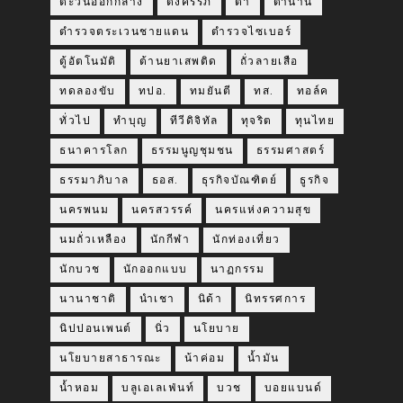
ตะวันออกกลาง
ตั้งครรภ์
ตา
ตำนาน
ตำรวจตระเวนชายแดน
ตำรวจไซเบอร์
ตู้อัตโนมัติ
ต้านยาเสพติด
ถั่วลายเสือ
ทดลองขับ
ทปอ.
ทมยันตี
ทส.
ทอล์ค
ทั่วไป
ทำบุญ
ทีวีดิจิทัล
ทุจริต
ทุนไทย
ธนาคารโลก
ธรรมนูญชุมชน
ธรรมศาสตร์
ธรรมาภิบาล
ธอส.
ธุรกิจบัณฑิตย์
ธูรกิจ
นครพนม
นครสวรรค์
นครแห่งความสุข
นมถั่วเหลือง
นักกีฬา
นักท่องเที่ยว
นักบวช
นักออกแบบ
นาฏกรรม
นานาชาติ
นำเชา
นิด้า
นิทรรศการ
นิปปอนเพนต์
นิ่ว
นโยบาย
นโยบายสาธารณะ
น้าค่อม
น้ำมัน
น้ำหอม
บลูเอเลเฟ่นท์
บวช
บอยแบนด์