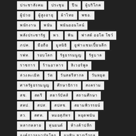
ประชาสังคม
ประชุม
ปืน
ผู้บริโภค
ผู้ป่วย
ผู้สูงอายุ
ผ้าไทย
พชอ.
พนักงาน
พนัน
พนันออนไลน์
พลังประชารัฐ
พว.
ฟัน
ฟาสต์ ออโต โชว์
ภปค.
มือถือ
มูลนิธิ
ยูฟ่าแชมเปี้ยนลีก
รฟท.
รอบโลก
รัฐธรรมนูญ
รัฐบาล
ราชการ
ร้านอาหาร
ลิเวอร์พูล
ล่วงละเมิด
วัด
วันสตรีสากล
วันหยุด
ศาลรัฐธรรมนูญ
ศึกษาธิการ
สงคราม
สช.
สตรี
สตาร์บัคส์
สถานศึกษา
สทป.
สปส.
สปสช.
สยามพิวรรธน์
สว.
สศท.
หมอสุภัทร
หยุดพนัน
หลากหลาย
หุ่นยนต์
ห้างค้าปลีก
องค์การอนามัยโลก
อนุทิน ชาญวีรกูล