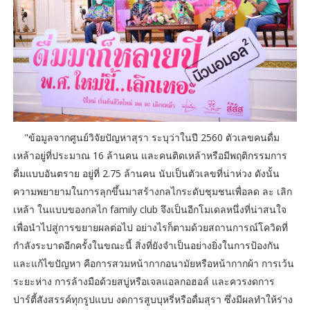
"ข้อมูลจากศูนย์วิจัยปัญหาสุรา ระบุว่าในปี 2560 ตัวเลขคนดื่ม
เหล้าอยู่ที่ประมาณ 16 ล้านคน และคนติดเหล้าหรือมีพฤติกรรมการ
ดื่มแบบอันตราย อยู่ที่ 2.75 ล้านคน นับเป็นตัวเลขที่น่าห่วง ดังนั้น
ความพยายามในการลุกขึ้นมาสร้างกลไกระดับชุมชนเพื่อลด ละ เลิก
เหล้า ในแบบของกลไก family club จึงเป็นอีกโมเดลหนึ่งที่น่าสนใจ
เพื่อนำไปสู่การขยายผลต่อไป อย่างไรก็ตามด้วยสถานการณ์โควิดที่
กำลังระบาดอีกครั้งในขณะนี้ สิ่งที่ยังจำเป็นอย่างยิ่งในการป้องกัน
และแก้ไขปัญหา คือการสวมหน้ากากอนามัยหรือหน้ากากผ้า การเว้น
ระยะห่าง การล้างมือด้วยสบู่หรือเจลแอลกอฮอล์ และควรงดการ
ปาร์ตี้สังสรรค์ทุกรูปแบบ งดการสูบบุหรี่หรือดื่มสุรา ซึ่งมีผลทำให้ร่าง