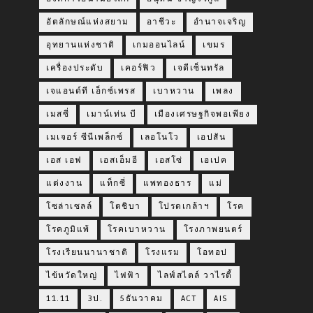
อัตลักษณ์แห่งสยาม
อาชีวะ
อำนาจเจริญ
อุทยานแห่งชาติ
เกมออนไลน์
เขมร
เครื่องประดับ
เคอร์ฟิว
เจดีเซ็นทรัล
เจแอนด์ที เอ็กซ์เพรส
เบาหวาน
เพลง
เมสซี่
เมาน์เท่น บี
เมืองเศรษฐกิจพอเพียง
เมเจอร์ ซีนีเพล็กซ์
เลอโนโว
เอปสัน
เอส เอฟ
เอสเอ็มอี
เอสโซ่
เอเปค
แต่งงาน
แท็กซี่
แพทองธาร
แม่
โซล่าเซลล์
โตชิบา
โปรดเกล้าฯ
โรค
โรคภูมิแพ้
โรคเบาหวาน
โรงภาพยนตร์
โรงเรียนนานาชาติ
โรงแรม
โอทอป
ไข้หวัดใหญ่
ไฟฟ้า
ไลฟ์สไตล์ วาไรตี้
11.11
3ป.
5ธันวาคม
ACT
AIS