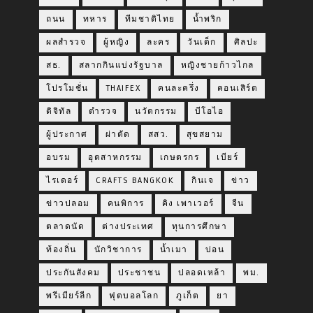
ถนน
ทหาร
ทีมชาติไทย
น้ำพริก
ผลสำรวจ
ผู้หญิง
ละคร
วันเด็ก
ศิลปะ
สธ.
สลากกินแบ่งรัฐบาล
หญิงชายก้าวไกล
โปรโมชั่น
THAIFEX
คนละครึ่ง
คอนเสิร์ต
ดิจิทัล
ตำรวจ
นวัตกรรม
บีโอไอ
ผู้ประกาศ
ผ่าตัด
สสว.
สุขสยาม
อบรม
อุตสาหกรรม
เกษตรกร
เบียร์
ไรเดอร์
CRAFTS BANGKOK
กินเจ
ข่าว
ข่าวปลอม
คนพิการ
คิง เพาเวอร์
จีน
ตลาดนัด
ต่างประเทศ
ทุนการศึกษา
ท้องถิ่น
นักวิชาการ
น้ำเมา
บ่อน
ประกันสังคม
ประชาชน
ปลอดเหล้า
พม.
พรีเมียร์ลีก
ฟุตบอลโลก
ภูเก็ต
ยา