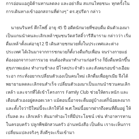
การอ่อนแอภูมิต้านทานลดลง และอย่าลืม สแกนไทยชนะ ทุกครั้งใน
การเดินทางเข้าออกสถานที่ต่างๆ" ดร.สุปรีดา กล่าว
นายนรินทร์ ตึกโพธิ์ อายุ 45 ปี อดีตนักมวยที่ชอบดื่ม ผันตัวเองมา
เป็นแกนนำคนละเลิกเหล้าชุมชนวัดสวัสดิ์วารีสีมาราม กล่าวว่า เริ่ม
ดื่มเหล้าตั้งแต่อายุ12 ปี เดินสายชกมวยทั้งในประเทศและต่าง
ประเทศ ได้เงินมาจากการชกมวยก็ตั้งวงดื่มกับเพื่อน จนร่างกายแย่
ต้องออกจากวงการมวย จนต้องหันมาทำงานก่อสร้าง ก็ยิ่งดื่มหนักขึ้น
สุขภาพแย่ลง ทำงานช้าลง มีโรคประจำตัว และสังคมรอบข้างเอือม
ระอา กระทั่งอยากเปลี่ยนตัวเองเป็นคนใหม่ เลิกดื่มเพื่อลูกเมีย จึงได้
พยายามลดละเลิกจนสำเร็จ เปลี่ยนตัวเองมาเป็นแกนนำชวนคนเลิก
เหล้า และจากที่ได้เข้าโครงการ Family Club ช่วยให้ตระหนัก และ
เตือนตัวเองอยู่ตลอดเวลา แม้ตอนนี้อาจจะดื่มอยู่บ้างแต่ก็น้อยลงมาก
และตั้งใจว่าปีใหม่นี้จะเลิกให้ได้ พ.ศ.ใหม่นี้อยากฝากถึงคนที่ดื่มอยู่ ให้
เริ่มลด ละ เลิกเหล้า หันมาทำอะไรที่มีประโยชน์ เช่น ทำอาหารทาน
ในครอบครัว ปลูกพืชผักสวนครัว อ่านหนังสือ เป็นต้น เราจะเห็นการ
เปลี่ยนแปลงจริงๆ สิ่งดีๆจะเริ่มเข้ามา