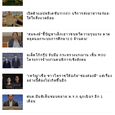
เปิดตัวแอปพลิเคชันYindii บริการส่งอาหารอร่อย-
ใส่ใจสิ่งแวดล้อม
"สมพงษ์"ชี้ปัญหาเด็กเยาวชนทวีความรุนแรง คาด
หลุดนอกระบบการศึกษา10 ล้านคน!
อเด็คโก้กรุ๊ป จับมือ กระทรวงแรงงาน เซ็น MOU
โครงการจ้างงานคนพิการเชิงสังคม
"เทวัญ"เชื่อ ชาวโคราชให้อภัย"ช่องส่องผี" แต่เรื่อง
อย่างนี้ต้องไม่เกิดขึ้นอีก
ศบค.มีมติเห็นชอบขยาย พ.ร.ก.ฉุกเฉินฯ อีก 1
เดือน