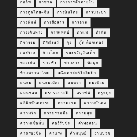
กอล์ฟ
กาชาด
การการค้าภายใน
การทูตไทย–จีน
การบินไทย
การประปา
การพิมพ์
การสื่อสาร
การอ่าน
การเดินทาง
การแพทย์
กาแฟ
กำนัน
กิจกรรม
กิริณีเทวี
กุ้ง
กู๊ด ด็อกเตอร์
ก่อสร้าง
ก้าวไกล
ของขวัญวันเด็ก
ของเล่น
ข่าวทั่ว
ข่าวลวง
ข้อมูล
ข้าวชาวนาไทย
คณิตศาสตร์โอลิมปิก
คนจน
คนจนเมือง
คนชรา
คนเชือน
คมนาคม
ครบรอบ50ปี
คราฟต์
ครูหยุย
คลินิกทันตกรรม
ความงาม
ความมั่นคง
ความรัก
ความร่วมมือ
ความสุข
ความเชื่อมั่น
คอร์รัปชั่น
คำพ่อสอน
ค่าครองชีพ
ค่าแรง
ค้ามนุษย์
งานบวช