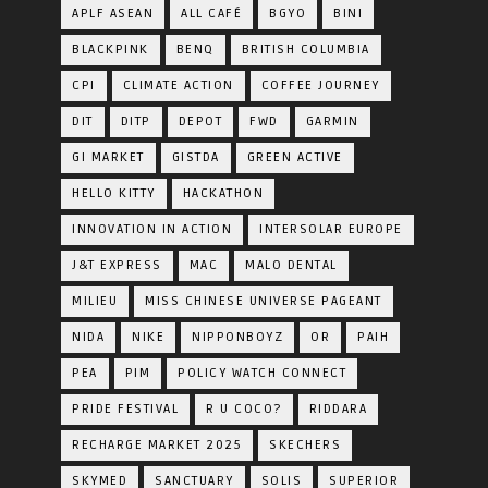
APLF ASEAN
ALL CAFÉ
BGYO
BINI
BLACKPINK
BENQ
BRITISH COLUMBIA
CPI
CLIMATE ACTION
COFFEE JOURNEY
DIT
DITP
DEPOT
FWD
GARMIN
GI MARKET
GISTDA
GREEN ACTIVE
HELLO KITTY
HACKATHON
INNOVATION IN ACTION
INTERSOLAR EUROPE
J&T EXPRESS
MAC
MALO DENTAL
MILIEU
MISS CHINESE UNIVERSE PAGEANT
NIDA
NIKE
NIPPONBOYZ
OR
PAIH
PEA
PIM
POLICY WATCH CONNECT
PRIDE FESTIVAL
R U COCO?
RIDDARA
RECHARGE MARKET 2025
SKECHERS
SKYMED
SANCTUARY
SOLIS
SUPERIOR