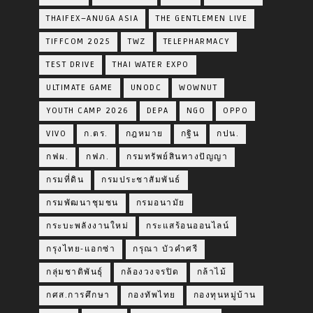
THAIFEX–ANUGA ASIA
THE GENTLEMEN LIVE
TIFFCOM 2025
TWZ
TELEPHARMACY
TEST DRIVE
THAI WATER EXPO
ULTIMATE GAME
UNODC
WOWNUT
YOUTH CAMP 2026
DEPA
NGO
OPPO
VIVO
ก.ตร.
กฎหมาย
กฐิน
กปน.
กฟผ.
กฟภ.
กรมทรัพย์สินทางปัญญา
กรมที่ดิน
กรมประชาสัมพันธ์
กรมพัฒนาชุมชน
กรมอนามัย
กระบะพลังงานใหม่
กระแสร้อนออนไลน์
กรุงไทย-แอกซ่า
กรุณา บัวคำศรี
กลุ่มชาติพันธุ์
กล้องวงจรปิด
กล้าไม้
กศส.การศึกษา
กองทัพไทย
กองทุนหมู่บ้าน