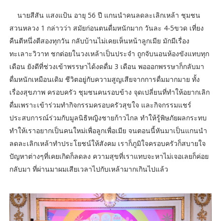
นายสีสัน แสงแป้น อายุ 56 ปี แกนนำคนลดละเลิกเหล้า ชุมชน
สวนหลวง 1 กล่าวว่า สมัยก่อนตนดื่มหนักมาก วันละ 4-5ขวด เที่ยง
คืนตีหนึ่งตีสองทุกวัน กลับบ้านไม่เคยเห็นหน้าลูกเมีย มักมีเรื่อง
ทะเลาะวิวาท ชกต่อยในวงเหล้าเป็นประจำ ถูกจับนอนห้องขังแทบทุก
เดือน ยังดีที่ช่วงเข้าพรรษาได้งดดื่ม 3 เดือน พอออกพรรษาก็กลับมา
ดื่มหนักเหมือนเดิม ชีวิตอยู่กับความสูญเสียจากการดื่มมากมาย ทั้ง
เรื่องสุขภาพ ครอบครัว ชุมชนคนรอบข้าง จุดเปลี่ยนที่ทำให้อยากเลิก
ดื่มเพราะเข้าร่วมทำกิจกรรมครอบครัวสุขใจ และกิจกรรมแชร์
ประสบการณ์ร่วมกับมูลนิธิหญิงชายก้าวไกล ทำให้รู้พิษภัยผลกระทบ
ทำให้เราอยากเป็นคนใหม่เพื่อลูกเพื่อเมีย จนตอนนี้หันมาเป็นแกนนำ
ลดละเลิกเหล้าทำประโยชน์ให้สังคม เราก็ภูมิใจครอบครัวก็สบายใจ
ปัญหาต่างๆที่เคยเกิดก็ลดลง ความสุขที่เราแทบจะหาไม่เจอเลยก็ค่อย
กลับมา ที่ผ่านมาผมเสียเวลาไปกับเหล้ามากเกินไปแล้ว