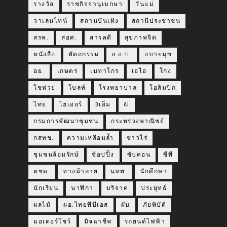
รางวัล
ราชกิจจานุเบกษา
วันแม่
วาเลนไทน์
สถานบันเทิง
สถานีประชาชน
สรพ.
สอศ.
สารคดี
สุขภาพจิต
หนังสือ
หัตถกรรม
อ.อ.ป.
อบายมุข
อย.
เกษตร
เบทาโกร
เอไอ
โกง
โชห่วย
โบลท์
โรงพยาบาล
โอลิมปิก
ไทย
ไฮเออร์
3เอ็ม
AI
กรมการพัฒนาชุมชน
กระทรวงพาณิชย์
กสทช.
ความเหลื่อมล้ำ
ชาวไร่
ชุมชนล้อมรักษ์
ช้อปปิ้ง
ซับคอน
ซีพี
ตชด.
ทางม้าลาย
นทพ.
นักศึกษา
นักเรียน
นาฬิกา
บริจาค
ประยุทธ์
ผลไม้
ผอ.ไทยพีบีเอส
ผับ
ภัยพิบัติ
มอเตอร์โชว์
มิจฉาชีพ
รถยนต์ไฟฟ้า