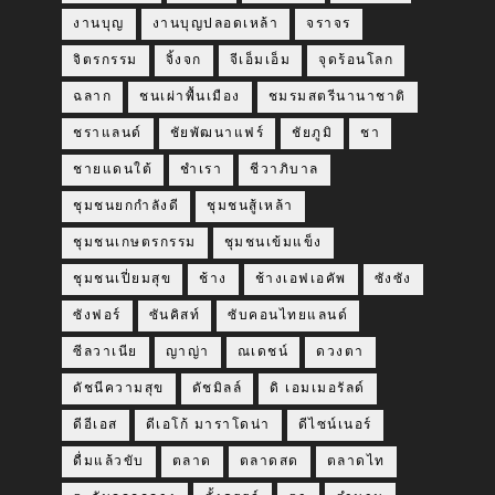
งานบุญ
งานบุญปลอดเหล้า
จราจร
จิตรกรรม
จิ้งจก
จีเอ็มเอ็ม
จุดร้อนโลก
ฉลาก
ชนเผ่าพื้นเมือง
ชมรมสตรีนานาชาติ
ชราแลนด์
ชัยพัฒนาแฟร์
ชัยภูมิ
ชา
ชายแดนใต้
ชำเรา
ชีวาภิบาล
ชุมชนยกกำลังดี
ชุมชนสู้เหล้า
ชุมชนเกษตรกรรม
ชุมชนเข้มแข็ง
ชุมชนเปี่ยมสุข
ช้าง
ช้างเอฟเอคัพ
ซังซัง
ซังฟอร์
ซันคิสท์
ซับคอนไทยแลนด์
ซีลวาเนีย
ญาญ่า
ณเดชน์
ดวงตา
ดัชนีความสุข
ดัชมิลล์
ดิ เอมเมอรัลด์
ดีอีเอส
ดีเอโก้ มาราโดน่า
ดีไซน์เนอร์
ดื่มแล้วขับ
ตลาด
ตลาดสด
ตลาดไท