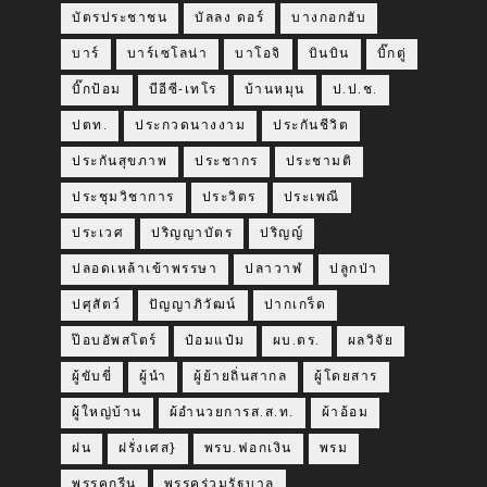
บัตรประชาชน
บัลลง ดอร์
บางกอกฮับ
บาร์
บาร์เซโลน่า
บาโอจิ
บินบิน
บิ๊กตู่
บิ๊กป้อม
บีอีซี-เทโร
บ้านหมุน
ป.ป.ช.
ปตท.
ประกวดนางงาม
ประกันชีวิต
ประกันสุขภาพ
ประชากร
ประชามติ
ประชุมวิชาการ
ประวิตร
ประเพณี
ประเวศ
ปริญญาบัตร
ปริญญ์
ปลอดเหล้าเข้าพรรษา
ปลาวาฬ
ปลูกป่า
ปศุสัตว์
ปัญญาภิวัฒน์
ปากเกร็ด
ป๊อบอัพสโตร์
ป๋อมแป๋ม
ผบ.ตร.
ผลวิจัย
ผู้ขับขี่
ผู้นำ
ผู้ย้ายถิ่นสากล
ผู้โดยสาร
ผู้ใหญ่บ้าน
ผ้อำนวยการส.ส.ท.
ผ้าอ้อม
ฝน
ฝรั่งเศส}
พรบ.ฟอกเงิน
พรม
พรรคกรีน
พรรคร่วมรัฐบาล