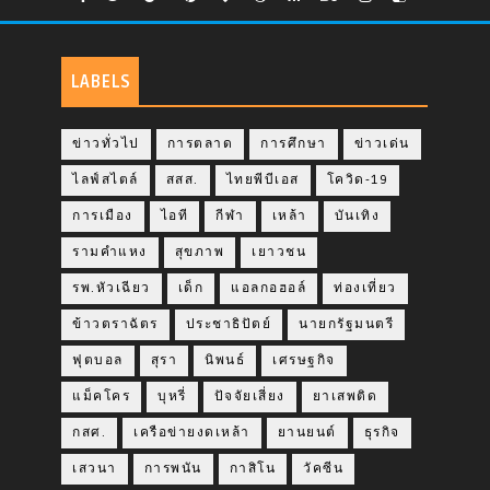
LABELS
ข่าวทั่วไป
การตลาด
การศึกษา
ข่าวเด่น
ไลฟ์สไตล์
สสส.
ไทยพีบีเอส
โควิด-19
การเมือง
ไอที
กีฬา
เหล้า
บันเทิง
รามคำแหง
สุขภาพ
เยาวชน
รพ.หัวเฉียว
เด็ก
แอลกอฮอล์
ท่องเที่ยว
ข้าวตราฉัตร
ประชาธิปัตย์
นายกรัฐมนตรี
ฟุตบอล
สุรา
นิพนธ์
เศรษฐกิจ
แม็คโคร
บุหรี่
ปัจจัยเสี่ยง
ยาเสพติด
กสศ.
เครือข่ายงดเหล้า
ยานยนต์
ธุรกิจ
เสวนา
การพนัน
กาสิโน
วัคซีน