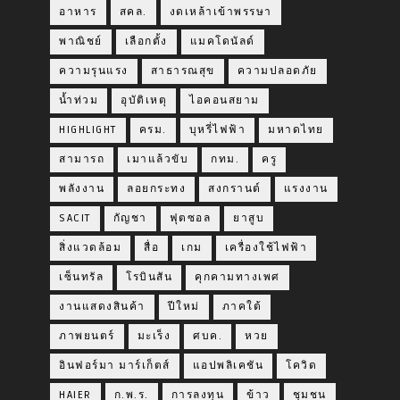
อาหาร
สคล.
งดเหล้าเข้าพรรษา
พาณิชย์
เลือกตั้ง
แมคโดนัลด์
ความรุนแรง
สาธารณสุข
ความปลอดภัย
น้ำท่วม
อุบัติเหตุ
ไอคอนสยาม
HIGHLIGHT
ครม.
บุหรี่ไฟฟ้า
มหาดไทย
สามารถ
เมาแล้วขับ
กทม.
ครู
พลังงาน
ลอยกระทง
สงกรานต์
แรงงาน
SACIT
กัญชา
ฟุตซอล
ยาสูบ
สิ่งแวดล้อม
สื่อ
เกม
เครื่องใช้ไฟฟ้า
เซ็นทรัล
โรบินสัน
คุกคามทางเพศ
งานแสดงสินค้า
ปีใหม่
ภาคใต้
ภาพยนตร์
มะเร็ง
ศบค.
หวย
อินฟอร์มา มาร์เก็ตส์
แอปพลิเคชัน
โควิด
HAIER
ก.พ.ร.
การลงทุน
ข้าว
ชุมชน