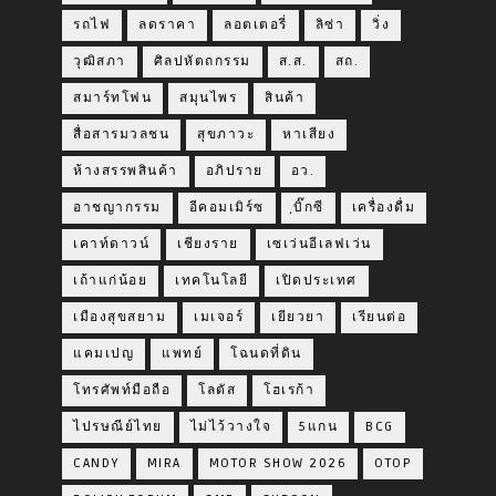
รถไฟ
ลดราคา
ลอตเตอรี่
ลิซ่า
วิ่ง
วุฒิสภา
ศิลปหัตถกรรม
ส.ส.
สถ.
สมาร์ทโฟน
สมุนไพร
สินค้า
สื่อสารมวลชน
สุขภาวะ
หาเสียง
ห้างสรรพสินค้า
อภิปราย
อว.
อาชญากรรม
อีคอมเมิร์ซ
ฺบิ๊กซี
เครื่องดื่ม
เคาท์ดาวน์
เชียงราย
เซเว่นอีเลฟเว่น
เถ้าแก่น้อย
เทคโนโลยี
เปิดประเทศ
เมืองสุขสยาม
เมเจอร์
เยียวยา
เรียนต่อ
แคมเปญ
แพทย์
โฉนดที่ดิน
โทรศัพท์มือถือ
โลตัส
โฮเรก้า
ไปรษณีย์ไทย
ไม่ไว้วางใจ
5แกน
BCG
CANDY
MIRA
MOTOR SHOW 2026
OTOP