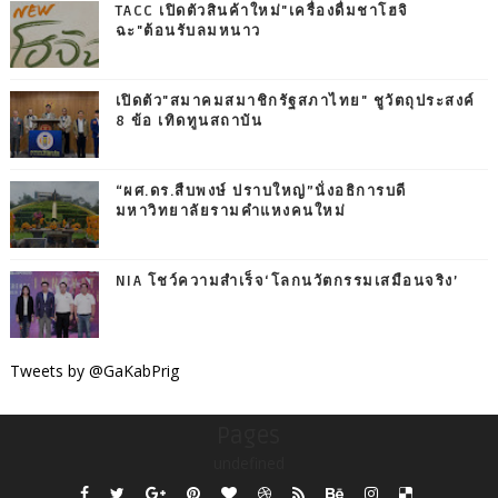
TACC เปิดตัวสินค้าใหม่"เครื่องดื่มชาโฮจิ
ฉะ"ต้อนรับลมหนาว
เปิดตัว"สมาคมสมาชิกรัฐสภาไทย" ชูวัตถุประสงค์
8 ข้อ เทิดทูนสถาบัน
“ผศ.ดร.สืบพงษ์ ปราบใหญ่”นั่งอธิการบดี
มหาวิทยาลัยรามคำแหงคนใหม่
NIA โชว์ความสำเร็จ‘โลกนวัตกรรมเสมือนจริง’
Tweets by @GaKabPrig
Pages
undefined