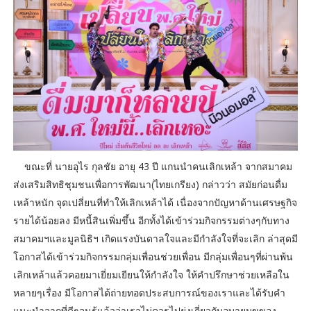
ขณะที่ นายอุไร กุลชัย อายุ 43 ปี แกนนำคนเลิกเหล้า จากสมาคม
ส่งเสริมสิทธิชุมชนเพื่อการพัฒนา(ไทยเกรียง) กล่าวว่า สมัยก่อนดื่ม
เหล้าหนัก จุดเปลี่ยนที่ทำให้เลิกเหล้าได้ เนื่องจากปัญหาด้านเศรษฐกิจ
รายได้น้อยลง มีหนี้สินเพิ่มขึ้น อีกทั้งได้เข้าร่วมกิจกรรมต่างๆกับทาง
สมาคมฯและมูลนิธิฯ เกิดแรงบันดาลใจและมีกำลังใจที่จะเลิก ล่าสุดมี
โอกาสได้เข้าร่วมกิจกรรมกลุ่มเพื่อนช่วยเพื่อน มีกลุ่มเพื่อนๆที่ผ่านพ้น
เลิกเหล้าแล้วคอยมาเยี่ยมเยียนให้กำลังใจ ให้คำปรึกษาช่วยเหลือใน
หลายๆเรื่อง มีโอกาสได้ถ่ายทอดประสบการณ์ของเราและได้รับคำ
แนะนำจากที่ดีๆจนรู้แล้วว่าเราไม่ควรไปยุ่งเกี่ยวกับอบายมุขของ