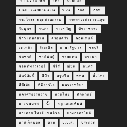
POLICY FORUM
SME
SUBCON
THAIFEX-ANUGA ASIA
VIPA
กกต.
กกท.
กรมโรงงานอุตสาหกรรม
กระทรวงสาธารณสุข
กัมพูชา
ขนส่ง
ของขวัญ
ข้าราชการ
ข้าวแดนสยาม
ครอบครัว
คอนเทนต์
งดเหล้า
จีเอเบิล
ฉายารัฐบาล
ชลบุรี
ชัชชาติ
ชาติพันธุ์
ชายแดน
ชาวนา
ซอฟต์พาวเวอร์
ซีรีส์
ญี่ปุ่น
ดนตรี
ดันน์ฮัมบี้
ดีป้า
ตรุษจีน
ททท.
ทั่วไทย
ทีซีเอ็ม
ทีดีอาร์ไอ
นครราชสีมา
นครศรีธรรมราช
นวดไทย
นักพากย์
นางนพมาศ
น้ำ
บลู เอเลเฟ่นท์
บางกอก ไพรด์ เฟสติวัล
บางกอกสไมล์
บาสเก็ตบอล
บ้าน
ป.ป.ส.
ประกวด