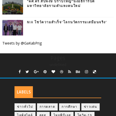
“ผศ.ดร.สืบพงษ์ ปราบใหญ่”นั่งอธิการบดี
มหาวิทยาลัยรามคำแหงคนใหม่
NIA โชว์ความสำเร็จ‘โลกนวัตกรรมเสมือนจริง’
Tweets by @GaKabPrig
Pages
undefined
LABELS
ข่าวทั่วไป
การตลาด
การศึกษา
ข่าวเด่น
ไลฟ์สไตล์
สสส.
ไทยพีบีเอส
โควิด-19