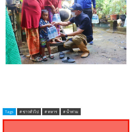
Tags
# ข่าวทั่วไป
# ทหาร
# น้ำท่วม