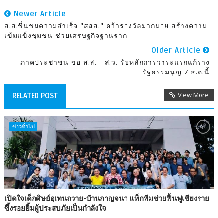
Newer Article
ส.ส.ชื่นชมความสำเร็จ "สสส." คว้ารางวัลมากมาย สร้างความ
เข้มแข็งชุมชน-ช่วยเศรษฐกิจฐานราก
Older Article
ภาคประชาชน ขอ ส.ส. - ส.ว. รับหลักการวาระแรกแก้ร่าง
รัฐธรรมนูญ 7 ธ.ค.นี้
View More
RELATED POST
ข่าวทั่วไป
เปิดใจเด็กศิษย์อุเทนถวาย-บ้านกาญจนา แท็กทีมช่วยฟื้นฟูเชียงราย
ซึ้งรอยยิ้มผู้ประสบภัยเป็นกำลังใจ