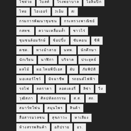
โชห่วย
โบลท์
โรงพยาบาล
โอลิมปิก
ไทย
ไฮเออร์
3เอ็ม
AI
กรมการพัฒนาชุมชน
กระทรวงพาณิชย์
กสทช.
ความเหลื่อมล้ำ
ชาวไร่
ชุมชนล้อมรักษ์
ช้อปปิ้ง
ซับคอน
ซีพี
ตชด.
ทางม้าลาย
นทพ.
นักศึกษา
นักเรียน
นาฬิกา
บริจาค
ประยุทธ์
ผลไม้
ผอ.ไทยพีบีเอส
ผับ
ภัยพิบัติ
มอเตอร์โชว์
มิจฉาชีพ
รถยนต์ไฟฟ้า
รถไฟ
ลดราคา
ลอตเตอรี่
ลิซ่า
วิ่ง
วุฒิสภา
ศิลปหัตถกรรม
ส.ส.
สถ.
สมาร์ทโฟน
สมุนไพร
สินค้า
สื่อสารมวลชน
สุขภาวะ
หาเสียง
ห้างสรรพสินค้า
อภิปราย
อว.