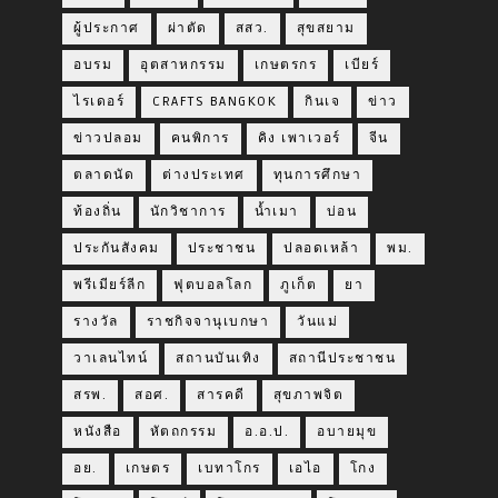
ผู้ประกาศ
ผ่าตัด
สสว.
สุขสยาม
อบรม
อุตสาหกรรม
เกษตรกร
เบียร์
ไรเดอร์
CRAFTS BANGKOK
กินเจ
ข่าว
ข่าวปลอม
คนพิการ
คิง เพาเวอร์
จีน
ตลาดนัด
ต่างประเทศ
ทุนการศึกษา
ท้องถิ่น
นักวิชาการ
น้ำเมา
บ่อน
ประกันสังคม
ประชาชน
ปลอดเหล้า
พม.
พรีเมียร์ลีก
ฟุตบอลโลก
ภูเก็ต
ยา
รางวัล
ราชกิจจานุเบกษา
วันแม่
วาเลนไทน์
สถานบันเทิง
สถานีประชาชน
สรพ.
สอศ.
สารคดี
สุขภาพจิต
หนังสือ
หัตถกรรม
อ.อ.ป.
อบายมุข
อย.
เกษตร
เบทาโกร
เอไอ
โกง