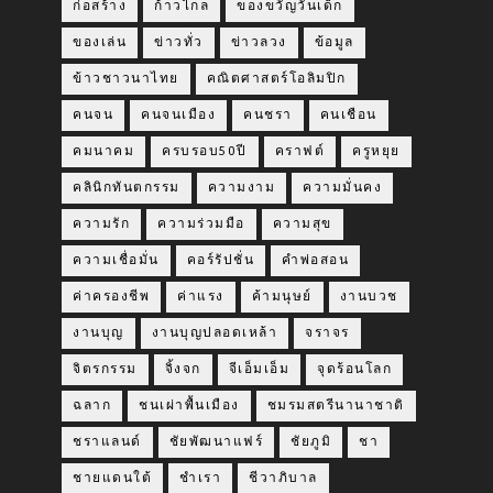
ก่อสร้าง
ก้าวไกล
ของขวัญวันเด็ก
ของเล่น
ข่าวทั่ว
ข่าวลวง
ข้อมูล
ข้าวชาวนาไทย
คณิตศาสตร์โอลิมปิก
คนจน
คนจนเมือง
คนชรา
คนเชือน
คมนาคม
ครบรอบ50ปี
คราฟต์
ครูหยุย
คลินิกทันตกรรม
ความงาม
ความมั่นคง
ความรัก
ความร่วมมือ
ความสุข
ความเชื่อมั่น
คอร์รัปชั่น
คำพ่อสอน
ค่าครองชีพ
ค่าแรง
ค้ามนุษย์
งานบวช
งานบุญ
งานบุญปลอดเหล้า
จราจร
จิตรกรรม
จิ้งจก
จีเอ็มเอ็ม
จุดร้อนโลก
ฉลาก
ชนเผ่าพื้นเมือง
ชมรมสตรีนานาชาติ
ชราแลนด์
ชัยพัฒนาแฟร์
ชัยภูมิ
ชา
ชายแดนใต้
ชำเรา
ชีวาภิบาล