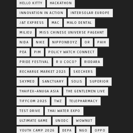
HELLO KITTY
HACKATHON
INNOVATION IN ACTION
INTERSOLAR EUROPE
J&T EXPRESS
MAC
MALO DENTAL
MILIEU
MISS CHINESE UNIVERSE PAGEANT
NIDA
NIKE
NIPPONBOYZ
OR
PAIH
PEA
PIM
POLICY WATCH CONNECT
PRIDE FESTIVAL
R U COCO?
RIDDARA
RECHARGE MARKET 2025
SKECHERS
SKYMED
SANCTUARY
SOLIS
SUPERIOR
THAIFEX–ANUGA ASIA
THE GENTLEMEN LIVE
TIFFCOM 2025
TWZ
TELEPHARMACY
TEST DRIVE
THAI WATER EXPO
ULTIMATE GAME
UNODC
WOWNUT
YOUTH CAMP 2026
DEPA
NGO
OPPO