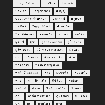
ประชุมวิชาการ
ประวิตร
ประเพณี
ประเวศ
ปริญญาบัตร
ปริญญ์
ปลอดเหล้าเข้าพรรษา
ปลาวาฬ
ปลูกป่า
ปศุสัตว์
ปัญญาภิวัฒน์
ปากเกร็ด
ป๊อบอัพสโตร์
ป๋อมแป๋ม
ผบ.ตร.
ผลวิจัย
ผู้ขับขี่
ผู้นำ
ผู้ย้ายถิ่นสากล
ผู้โดยสาร
ผู้ใหญ่บ้าน
ผ้อำนวยการส.ส.ท.
ผ้าอ้อม
ฝน
ฝรั่งเศส}
พรบ.ฟอกเงิน
พรม
พรรคกรีน
พรรคร่วมรัฐบาล
พรศักดิ์ ส่องแสง
พระ
พราวฟ้า
พลุระเบิด
พายุ
พาว มิราเคิล
พีซีโฮม
ฟลูอิดรา
ฟอร์บส์
ฟาร์ม
ฟิลลิป มอร์ริส
ฟีเจอร์
ภาษี
ภาษีสรรพสามิต
ภูมิคุ้มกัน
ม.มหิดล
มช.
มธ.
มวยไทย
มสส.