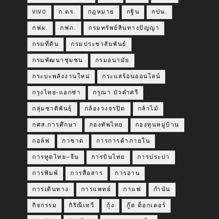
VIVO
ก.ตร.
กฎหมาย
กฐิน
กปน.
กฟผ.
กฟภ.
กรมทรัพย์สินทางปัญญา
กรมที่ดิน
กรมประชาสัมพันธ์
กรมพัฒนาชุมชน
กรมอนามัย
กระบะพลังงานใหม่
กระแสร้อนออนไลน์
กรุงไทย-แอกซ่า
กรุณา บัวคำศรี
กลุ่มชาติพันธุ์
กล้องวงจรปิด
กล้าไม้
กศส.การศึกษา
กองทัพไทย
กองทุนหมู่บ้าน
กอล์ฟ
กาชาด
การการค้าภายใน
การทูตไทย–จีน
การบินไทย
การประปา
การพิมพ์
การสื่อสาร
การอ่าน
การเดินทาง
การแพทย์
กาแฟ
กำนัน
กิจกรรม
กิริณีเทวี
กุ้ง
กู๊ด ด็อกเตอร์