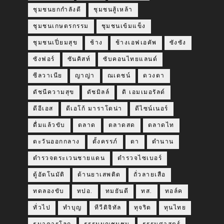
ชุมชนยกกำลังดี
ชุมชนสู้เหล้า
ชุมชนเกษตรกรรม
ชุมชนเข้มแข็ง
ชุมชนเปี่ยมสุข
ช้าง
ช้างเอฟเอคัพ
ซังซัง
ซังฟอร์
ซันคิสท์
ซับคอนไทยแลนด์
ซีลวาเนีย
ญาญ่า
ณเดชน์
ดวงตา
ดัชนีความสุข
ดัชมิลล์
ดิ เอมเมอรัลด์
ดีอีเอส
ดีเอโก้ มาราโดน่า
ดีไซน์เนอร์
ดื่มแล้วขับ
ตลาด
ตลาดสด
ตลาดไท
ตะวันออกกลาง
ตั้งครรภ์
ตา
ตำนาน
ตำรวจตระเวนชายแดน
ตำรวจไซเบอร์
ตู้อัตโนมัติ
ต้านยาเสพติด
ถั่วลายเสือ
ทดลองขับ
ทปอ.
ทมยันตี
ทส.
ทอล์ค
ทั่วไป
ทำบุญ
ทีวีดิจิทัล
ทุจริต
ทุนไทย