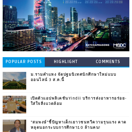
POPULAR POSTS
HIGHLIGHT
COMMENTS
ม.รามคำแหง จัดปฐมนิเทศนักศึกษาใหม่แบบ
ออนไลน์ 3 ส.ค.นี้
เปิดตัวแอปพลิเคชันYindii บริการส่งอาหารอร่อย-
ใส่ใจสิ่งแวดล้อม
"สมพงษ์"ชี้ปัญหาเด็กเยาวชนทวีความรุนแรง คาด
หลุดนอกระบบการศึกษา10 ล้านคน!