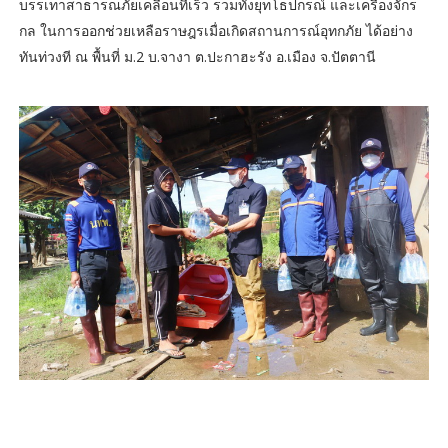
บรรเทาสาธารณภัยเคลื่อนที่เร็ว รวมทั้งยุทโธปกรณ์ และเครื่องจักร
กล ในการออกช่วยเหลือราษฎรเมื่อเกิดสถานการณ์อุทกภัย ได้อย่าง
ทันท่วงที ณ พื้นที่ ม.2 บ.จางา ต.ปะกาฮะรัง อ.เมือง จ.ปัตตานี