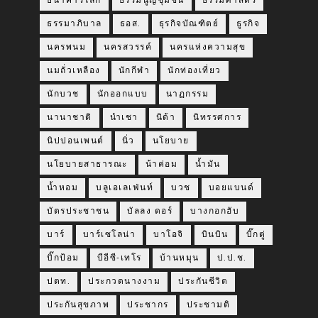
ธนาคารโลก
ธรรมนูญชุมชน
ธรรมศาสตร์
ธรรมาภิบาล
ธอส.
ธุรกิจบัณฑิตย์
ธูรกิจ
นครพนม
นครสวรรค์
นครแห่งความสุข
นมถั่วเหลือง
นักกีฬา
นักท่องเที่ยว
นักบวช
นักออกแบบ
นาฏกรรม
นานาชาติ
นำเชา
นิด้า
นิทรรศการ
นิปปอนเพนต์
นิ่ว
นโยบาย
นโยบายสาธารณะ
น้าค่อม
น้ำมัน
น้ำหอม
บลูเอเลเฟ่นท์
บวช
บอยแบนด์
บัตรประชาชน
บัลลง ดอร์
บางกอกฮับ
บาร์
บาร์เซโลน่า
บาโอจิ
บินบิน
บิ๊กตู่
บิ๊กป้อม
บีอีซี-เทโร
บ้านหมุน
ป.ป.ช.
ปตท.
ประกวดนางงาม
ประกันชีวิต
ประกันสุขภาพ
ประชากร
ประชามติ