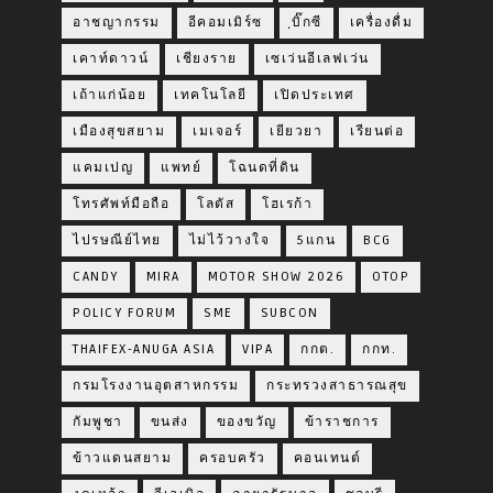
อาชญากรรม
อีคอมเมิร์ซ
ฺบิ๊กซี
เครื่องดื่ม
เคาท์ดาวน์
เชียงราย
เซเว่นอีเลฟเว่น
เถ้าแก่น้อย
เทคโนโลยี
เปิดประเทศ
เมืองสุขสยาม
เมเจอร์
เยียวยา
เรียนต่อ
แคมเปญ
แพทย์
โฉนดที่ดิน
โทรศัพท์มือถือ
โลตัส
โฮเรก้า
ไปรษณีย์ไทย
ไม่ไว้วางใจ
5แกน
BCG
CANDY
MIRA
MOTOR SHOW 2026
OTOP
POLICY FORUM
SME
SUBCON
THAIFEX-ANUGA ASIA
VIPA
กกต.
กกท.
กรมโรงงานอุตสาหกรรม
กระทรวงสาธารณสุข
กัมพูชา
ขนส่ง
ของขวัญ
ข้าราชการ
ข้าวแดนสยาม
ครอบครัว
คอนเทนต์