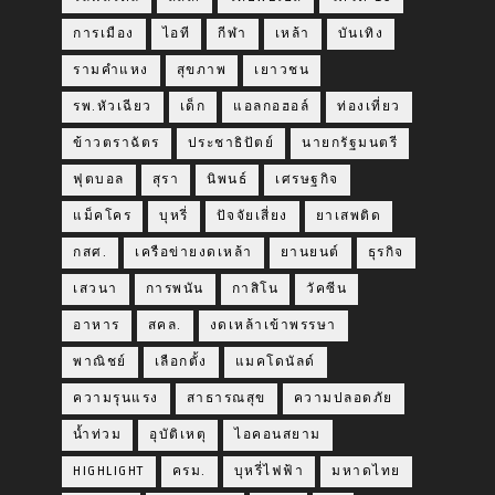
การเมือง
ไอที
กีฬา
เหล้า
บันเทิง
รามคำแหง
สุขภาพ
เยาวชน
รพ.หัวเฉียว
เด็ก
แอลกอฮอล์
ท่องเที่ยว
ข้าวตราฉัตร
ประชาธิปัตย์
นายกรัฐมนตรี
ฟุตบอล
สุรา
นิพนธ์
เศรษฐกิจ
แม็คโคร
บุหรี่
ปัจจัยเสี่ยง
ยาเสพติด
กสศ.
เครือข่ายงดเหล้า
ยานยนต์
ธุรกิจ
เสวนา
การพนัน
กาสิโน
วัคซีน
อาหาร
สคล.
งดเหล้าเข้าพรรษา
พาณิชย์
เลือกตั้ง
แมคโดนัลด์
ความรุนแรง
สาธารณสุข
ความปลอดภัย
น้ำท่วม
อุบัติเหตุ
ไอคอนสยาม
HIGHLIGHT
ครม.
บุหรี่ไฟฟ้า
มหาดไทย