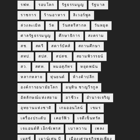
รฟท.
รอบโลก
รัฐธรรมนูญ
รัฐบาล
ราชการ
ร้านอาหาร
ลิเวอร์พูล
ล่วงละเมิด
วัด
วันสตรีสากล
วันหยุด
ศาลรัฐธรรมนูญ
ศึกษาธิการ
สงคราม
สช.
สตรี
สตาร์บัคส์
สถานศึกษา
สทป.
สปส.
สปสช.
สยามพิวรรธน์
สว.
สศท.
หมอสุภัทร
หยุดพนัน
หลากหลาย
หุ่นยนต์
ห้างค้าปลีก
องค์การอนามัยโลก
อนุทิน ชาญวีรกูล
อัตลักษณ์แห่งสยาม
อาชีวะ
อำนาจเจริญ
อุทยานแห่งชาติ
เกมออนไลน์
เขมร
เครื่องประดับ
เคอร์ฟิว
เจดีเซ็นทรัล
เจแอนด์ที เอ็กซ์เพรส
เบาหวาน
เพลง
เมสซี่
เมาน์เท่น บี
เมืองเศรษฐกิจพอเพียง