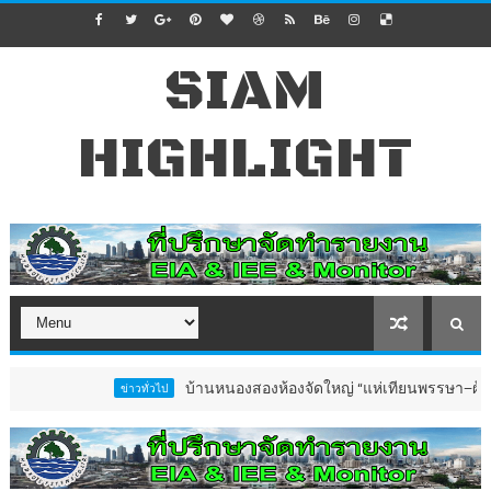
SIAM
HIGHLIGHT
บ้านหนองสองห้องจัดใหญ่ “แห่เทียนพรรษา–ผ้าป่าซาเล้งปล
ข่าวทั่วไป