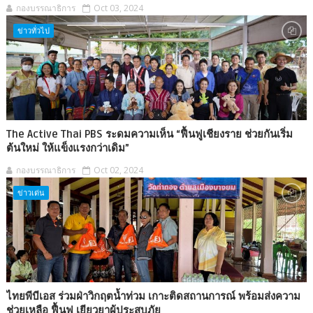
กองบรรณาธิการ
Oct 03, 2024
ข่าวทั่วไป
The Active Thai PBS ระดมความเห็น “ฟื้นฟูเชียงราย ช่วยกันเริ่ม
ต้นใหม่ ให้แข็งแรงกว่าเดิม”
กองบรรณาธิการ
Oct 02, 2024
ข่าวเด่น
ไทยพีบีเอส ร่วมฝ่าวิกฤตน้ำท่วม เกาะติดสถานการณ์ พร้อมส่งความ
ช่วยเหลือ ฟื้นฟู เยียวยาผู้ประสบภัย