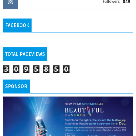
849
Followers
FACEBOOK
TOTAL PAGEVIEWS
3
0
9
5
8
5
0
SPONSOR