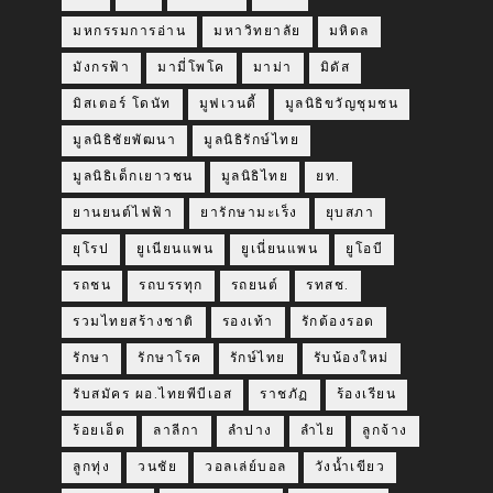
มหกรรมการอ่าน
มหาวิทยาลัย
มหิดล
มังกรฟ้า
มามี่โพโค
มาม่า
มิดัส
มิสเตอร์ โดนัท
มูฟเวนดี้
มูลนิธิขวัญชุมชน
มูลนิธิชัยพัฒนา
มูลนิธิรักษ์ไทย
มูลนิธิเด็กเยาวชน
มูลนิธิไทย
ยท.
ยานยนต์ไฟฟ้า
ยารักษามะเร็ง
ยุบสภา
ยุโรป
ยูเนียนแพน
ยูเนี่ยนแพน
ยูโอบี
รถชน
รถบรรทุก
รถยนต์
รทสช.
รวมไทยสร้างชาติ
รองเท้า
รักต้องรอด
รักษา
รักษาโรค
รักษ์ไทย
รับน้องใหม่
รับสมัคร ผอ.ไทยพีบีเอส
ราชภัฏ
ร้องเรียน
ร้อยเอ็ด
ลาลีกา
ลำปาง
ลำไย
ลูกจ้าง
ลูกทุ่ง
วนชัย
วอลเล่ย์บอล
วังน้ำเขียว