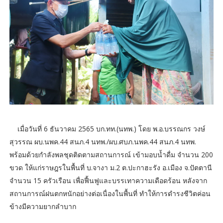
เมื่อวันที่ 6 ธันวาคม 2565 บก.ทท.(นทพ.) โดย พ.อ.บรรณกร วงษ์
สุวรรณ ผบ.นพค.44 สนภ.4 นทพ./ผบ.ศบภ.นพค.44 สนภ.4 นทพ.
พร้อมด้วยกำลังพลชุดติดตามสถานการณ์ เข้ามอบน้ำดื่ม จำนวน 200
ขวด ให้แก่ราษฎรในพื้นที่ บ.จางา ม.2 ต.ปะกาฮะรัง อ.เมือง จ.ปัตตานี
จำนวน 15 ครัวเรือน เพื่อฟื้นฟูและบรรเทาความเดือดร้อน หลังจาก
สถานการณ์ฝนตกหนักอย่างต่อเนื่องในพื้นที่ ทำให้การดำรงชีวิตค่อน
ข้างมีความยากลำบาก