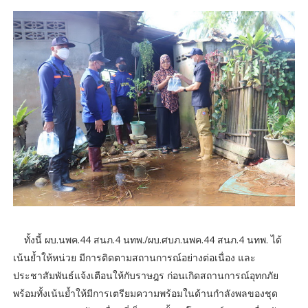
ทั้งนี้ ผบ.นพค.44 สนภ.4 นทพ./ผบ.ศบภ.นพค.44 สนภ.4 นทพ. ได้
เน้นย้ำให้หน่วย มีการติดตามสถานการณ์อย่างต่อเนื่อง และ
ประชาสัมพันธ์แจ้งเตือนให้กับราษฎร ก่อนเกิดสถานการณ์อุทกภัย
พร้อมทั้งเน้นย้ำให้มีการเตรียมความพร้อมในด้านกำลังพลของชุด