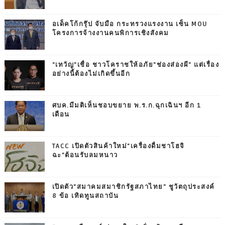
อเด็คโก้กรุ๊ป จับมือ กระทรวงแรงงาน เซ็น MOU
โครงการจ้างงานคนพิการเชิงสังคม
"เทวัญ"เชื่อ ชาวโคราชให้อภัย"ช่องส่องผี" แต่เรื่อง
อย่างนี้ต้องไม่เกิดขึ้นอีก
ศบค.มีมติเห็นชอบขยาย พ.ร.ก.ฉุกเฉินฯ อีก 1
เดือน
TACC เปิดตัวสินค้าใหม่"เครื่องดื่มชาโฮจิ
ฉะ"ต้อนรับลมหนาว
เปิดตัว"สมาคมสมาชิกรัฐสภาไทย" ชูวัตถุประสงค์
8 ข้อ เทิดทูนสถาบัน