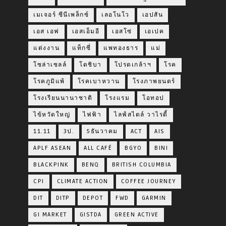
เมเจอร์ ซีนีเพล็กซ์
เลอโนโว
เอปสัน
เอส เอฟ
เอสเอ็มอี
เอสโซ่
เอเปค
แต่งงาน
แท็กซี่
แพทองธาร
แม่
โซล่าเซลล์
โตชิบา
โปรดเกล้าฯ
โรค
โรคภูมิแพ้
โรคเบาหวาน
โรงภาพยนตร์
โรงเรียนนานาชาติ
โรงแรม
โอทอป
ไข้หวัดใหญ่
ไฟฟ้า
ไลฟ์สไตล์ วาไรตี้
11.11
3ป.
5ธันวาคม
ACT
AIS
APLF ASEAN
ALL CAFÉ
BGYO
BINI
BLACKPINK
BENQ
BRITISH COLUMBIA
CPI
CLIMATE ACTION
COFFEE JOURNEY
DIT
DITP
DEPOT
FWD
GARMIN
GI MARKET
GISTDA
GREEN ACTIVE