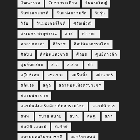
วัฒนธรรม
วัดท่ากระเทียม
วันพระใหญ่
วันพ่อแห่งชาติ
วันแห่งความรัก
วัยรุ่น
วิจัย
วินมอเตอร์ไซค์
ศรัณย์วุฒิ
ศรเพชร ศรสุพรรณ
ศวส.
ศอ.บต.
ศาลปกครอง
ศิริราช
ศิลปหัตถกรรมไทย
ศิลปิน
ศิลปินแห่งชาติ
ศีลอด
ศูนย์การค้า
ศูนย์ทดสอบ
ส.ว.
ส.ส.ท.
สก.
สกู๊ปพิเศษ
สขภาวะ
สตรีมมิ่ง
สติกเกอร์
สติแอพ
สตูล
สถานบันเทิงครบวงจร
สถานพยาบาล
สถาบันส่งเสริมศิลปหัตถกรรมไทย
สถาปนิก’69
สทท.
สบาย สบาย
สปก.
สพฐ.
สภา
สมบัติ เมทะนี
สมรักษ์
สมาคมสตรีนานาชาติ
สมาร์ทวอทช์