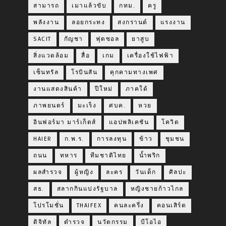
สามารถ
เมาแล้วขับ
กทม.
ครู
พลังงาน
ลอยกระทง
สงกรานต์
แรงงาน
SACIT
กัญชา
ฟุตซอล
ยาสูบ
สิ่งแวดล้อม
สื่อ
เกม
เครื่องใช้ไฟฟ้า
เซ็นทรัล
โรบินสัน
คุกคามทางเพศ
งานแสดงสินค้า
ปีใหม่
ภาคใต้
ภาพยนตร์
มะเร็ง
ศบค.
หวย
อินฟอร์มา มาร์เก็ตส์
แอปพลิเคชัน
โควิด
HAIER
ก.พ.ร.
การลงทุน
ข้าว
ชุมชน
ถนน
ทหาร
ทีมชาติไทย
น้ำพริก
ผลสำรวจ
ผู้หญิง
ละคร
วันเด็ก
ศิลปะ
สธ.
สลากกินแบ่งรัฐบาล
หญิงชายก้าวไกล
โปรโมชั่น
THAIFEX
คนละครึ่ง
คอนเสิร์ต
ดิจิทัล
ตำรวจ
นวัตกรรม
บีโอไอ