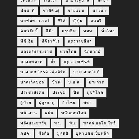
งดเหล้า
จีเอเบิล
ฉายารัฐบาล
ชลบุรี
ชัชชาติ
ชาติพันธุ์
ชายแดน
ชาวนา
ซอฟต์พาวเวอร์
ซีรีส์
ญี่ปุ่น
ดนตรี
ดันน์ฮัมบี้
ดีป้า
ตรุษจีน
ททท.
ทั่วไทย
ทีซีเอ็ม
ทีดีอาร์ไอ
นครราชสีมา
นครศรีธรรมราช
นวดไทย
นักพากย์
นางนพมาศ
น้ำ
บลู เอเลเฟ่นท์
บางกอก ไพรด์ เฟสติวัล
บางกอกสไมล์
บาสเก็ตบอล
บ้าน
ป.ป.ส.
ประกวด
ประชาสังคม
ประชุม
ปืน
ผู้บริโภค
ผู้ป่วย
ผู้สูงอายุ
ผ้าไทย
พชอ.
พนักงาน
พนัน
พนันออนไลน์
พลังประชารัฐ
พว.
ฟัน
ฟาสต์ ออโต โชว์
ภปค.
มือถือ
มูลนิธิ
ยูฟ่าแชมเปี้ยนลีก