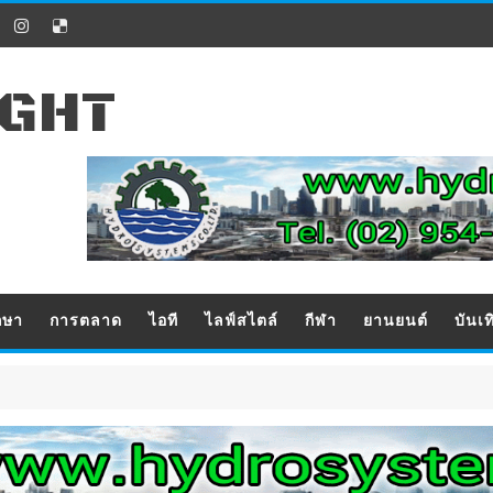
IGHT
กษา
การตลาด
ไอที
ไลฟ์สไตล์
กีฬา
ยานยนต์
บันเท