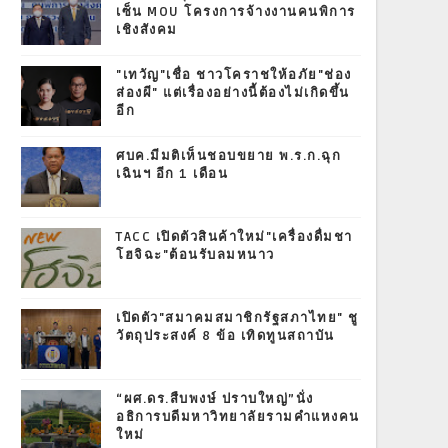
เซ็น MOU โครงการจ้างงานคนพิการ
เชิงสังคม
"เทวัญ"เชื่อ ชาวโคราชให้อภัย"ช่อง
ส่องผี" แต่เรื่องอย่างนี้ต้องไม่เกิดขึ้น
อีก
ศบค.มีมติเห็นชอบขยาย พ.ร.ก.ฉุก
เฉินฯ อีก 1 เดือน
TACC เปิดตัวสินค้าใหม่"เครื่องดื่มชา
โฮจิฉะ"ต้อนรับลมหนาว
เปิดตัว"สมาคมสมาชิกรัฐสภาไทย" ชู
วัตถุประสงค์ 8 ข้อ เทิดทูนสถาบัน
“ผศ.ดร.สืบพงษ์ ปราบใหญ่”นั่ง
อธิการบดีมหาวิทยาลัยรามคำแหงคน
ใหม่