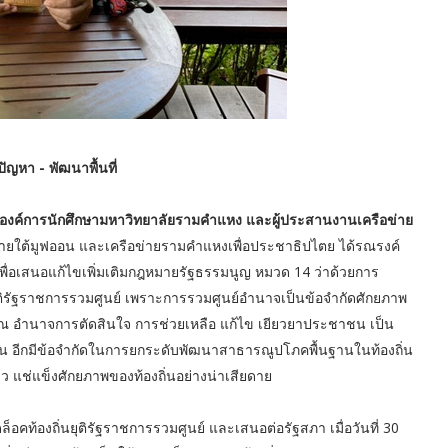
ัญหา - พัฒนาพื้นที่
องค์การนักศึกษามหาวิทยาลัยรามคำแหง และผู้ประสานงานเครือข่าย
อข่ายใต้มูฟออน และเครือข่ายรามคำแหงเพื่อประชาธิปไตย ได้รณรงค์
ื่อเสนอแก้ไขเพิ่มเติมกฎหมายรัฐธรรมนูญ หมวด 14 ว่าด้วยการ
ยุติรัฐราชการรวมศูนย์ เพราะการรวมศูนย์อำนาจเป็นข้อจำกัดศักยภาพ
าณ อำนาจการตัดสินใจ การช่วยเหลือ แก้ไข เยียวยาประชาชน เป็น
 อีกมีข้อจำกัดในการยกระดับพัฒนาสาธารณูปโภคพื้นฐานในท้องถิ่น
 แช่แข็งศักยภาพของท้องถิ่นอย่างน่าเสียดาย
็อคท้องถิ่นยุติรัฐราชการรวมศูนย์ และเสนอต่อรัฐสภา เมื่อวันที่ 30