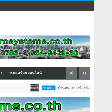
ิง
กระแสร้อนออนไลน์
บ้านหนองสองห้องจัดใหญ่ “แห่เทียนพรรษา–ผ้าป่
ข่าวทั่วไป