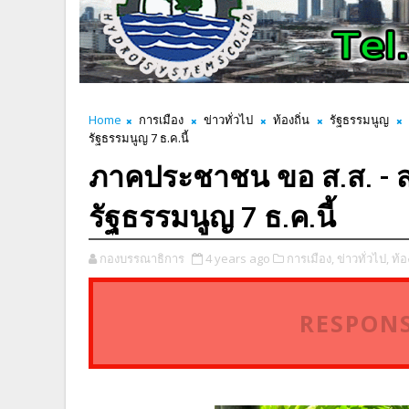
Home
การเมือง
ข่าวทั่วไป
ท้องถิ่น
รัฐธรรมนูญ
รัฐธรรมนูญ 7 ธ.ค.นี้
ภาคประชาชน ขอ ส.ส. - ส
รัฐธรรมนูญ 7 ธ.ค.นี้
กองบรรณาธิการ
4 years ago
การเมือง,
ข่าวทั่วไป,
ท้อ
RESPONS