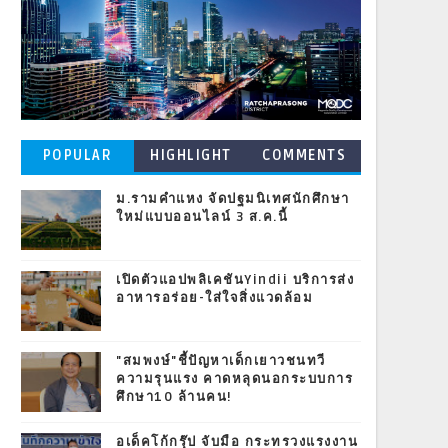
POPULAR
HIGHLIGHT
COMMENTS
POSTS
ม.รามคำแหง จัดปฐมนิเทศนักศึกษา
ใหม่แบบออนไลน์ 3 ส.ค.นี้
เปิดตัวแอปพลิเคชันYindii บริการส่ง
อาหารอร่อย-ใส่ใจสิ่งแวดล้อม
"สมพงษ์"ชี้ปัญหาเด็กเยาวชนทวี
ความรุนแรง คาดหลุดนอกระบบการ
ศึกษา10 ล้านคน!
อเด็คโก้กรุ๊ป จับมือ กระทรวงแรงงาน