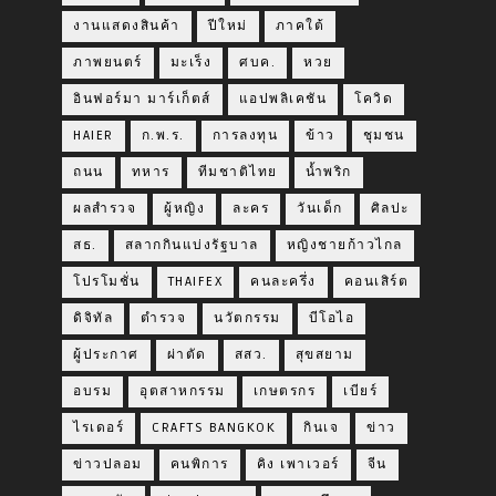
งานแสดงสินค้า
ปีใหม่
ภาคใต้
ภาพยนตร์
มะเร็ง
ศบค.
หวย
อินฟอร์มา มาร์เก็ตส์
แอปพลิเคชัน
โควิด
HAIER
ก.พ.ร.
การลงทุน
ข้าว
ชุมชน
ถนน
ทหาร
ทีมชาติไทย
น้ำพริก
ผลสำรวจ
ผู้หญิง
ละคร
วันเด็ก
ศิลปะ
สธ.
สลากกินแบ่งรัฐบาล
หญิงชายก้าวไกล
โปรโมชั่น
THAIFEX
คนละครึ่ง
คอนเสิร์ต
ดิจิทัล
ตำรวจ
นวัตกรรม
บีโอไอ
ผู้ประกาศ
ผ่าตัด
สสว.
สุขสยาม
อบรม
อุตสาหกรรม
เกษตรกร
เบียร์
ไรเดอร์
CRAFTS BANGKOK
กินเจ
ข่าว
ข่าวปลอม
คนพิการ
คิง เพาเวอร์
จีน