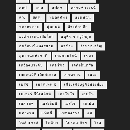
สทป.
สปส.
สปสช.
สยามพิวรรธน์
สว.
สศท.
หมอสุภัทร
หยุดพนัน
หลากหลาย
หุ่นยนต์
ห้างค้าปลีก
องค์การอนามัยโลก
อนุทิน ชาญวีรกูล
อัตลักษณ์แห่งสยาม
อาชีวะ
อำนาจเจริญ
อุทยานแห่งชาติ
เกมออนไลน์
เขมร
เครื่องประดับ
เคอร์ฟิว
เจดีเซ็นทรัล
เจแอนด์ที เอ็กซ์เพรส
เบาหวาน
เพลง
เมสซี่
เมาน์เท่น บี
เมืองเศรษฐกิจพอเพียง
เมเจอร์ ซีนีเพล็กซ์
เลอโนโว
เอปสัน
เอส เอฟ
เอสเอ็มอี
เอสโซ่
เอเปค
แต่งงาน
แท็กซี่
แพทองธาร
แม่
โซล่าเซลล์
โตชิบา
โปรดเกล้าฯ
โรค