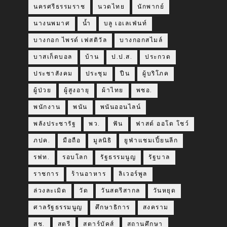
นครศรีธรรมราช
นวดไทย
นักพากย์
นางนพมาศ
น้ำ
บลู เอเลเฟ่นท์
บางกอก ไพรด์ เฟสติวัล
บางกอกสไมล์
บาสเก็ตบอล
บ้าน
ป.ป.ส.
ประกวด
ประชาสังคม
ประชุม
ปืน
ผู้บริโภค
ผู้ป่วย
ผู้สูงอายุ
ผ้าไทย
พชอ.
พนักงาน
พนัน
พนันออนไลน์
พลังประชารัฐ
พว.
ฟัน
ฟาสต์ ออโต โชว์
ภปค.
มือถือ
มูลนิธิ
ยูฟ่าแชมเปี้ยนลีก
รฟท.
รอบโลก
รัฐธรรมนูญ
รัฐบาล
ราชการ
ร้านอาหาร
ลิเวอร์พูล
ล่วงละเมิด
วัด
วันสตรีสากล
วันหยุด
ศาลรัฐธรรมนูญ
ศึกษาธิการ
สงคราม
สช.
สตรี
สตาร์บัคส์
สถานศึกษา