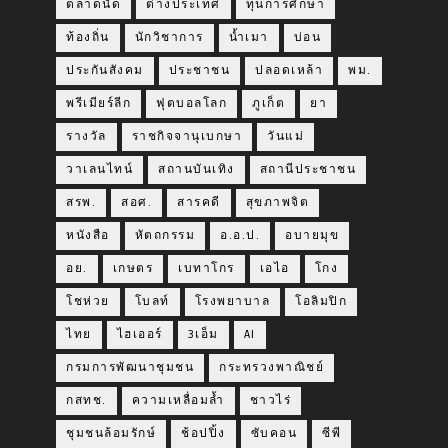
ตลาดนัด
ต่างประเทศ
ทุนการศึกษา
ท้องถิ่น
นักวิชาการ
น้ำเมา
บ่อน
ประกันสังคม
ประชาชน
ปลอดเหล้า
พม.
พรีเมียร์ลีก
ฟุตบอลโลก
ภูเก็ต
ยา
รางวัล
ราชกิจจานุเบกษา
วันแม่
วาเลนไทน์
สถานบันเทิง
สถานีประชาชน
สรพ.
สอศ.
สารคดี
สุขภาพจิต
หนังสือ
หัตถกรรม
อ.อ.ป.
อบายมุข
อย.
เกษตร
เบทาโกร
เอไอ
โกง
โชห่วย
โบลท์
โรงพยาบาล
โอลิมปิก
ไทย
ไฮเออร์
3เอ็ม
AI
กรมการพัฒนาชุมชน
กระทรวงพาณิชย์
กสทช.
ความเหลื่อมล้ำ
ชาวไร่
ชุมชนล้อมรักษ์
ช้อปปิ้ง
ซับคอน
ซีพี