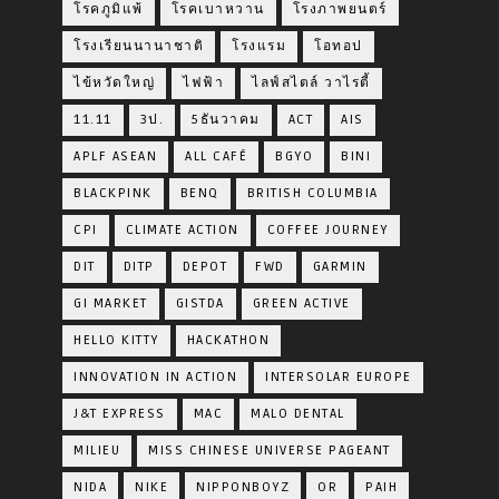
โรคภูมิแพ้
โรคเบาหวาน
โรงภาพยนตร์
โรงเรียนนานาชาติ
โรงแรม
โอทอป
ไข้หวัดใหญ่
ไฟฟ้า
ไลฟ์สไตล์ วาไรตี้
11.11
3ป.
5ธันวาคม
ACT
AIS
APLF ASEAN
ALL CAFÉ
BGYO
BINI
BLACKPINK
BENQ
BRITISH COLUMBIA
CPI
CLIMATE ACTION
COFFEE JOURNEY
DIT
DITP
DEPOT
FWD
GARMIN
GI MARKET
GISTDA
GREEN ACTIVE
HELLO KITTY
HACKATHON
INNOVATION IN ACTION
INTERSOLAR EUROPE
J&T EXPRESS
MAC
MALO DENTAL
MILIEU
MISS CHINESE UNIVERSE PAGEANT
NIDA
NIKE
NIPPONBOYZ
OR
PAIH