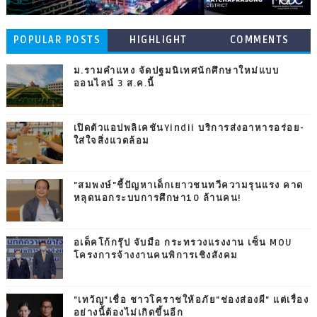
POPULAR POSTS
HIGHLIGHT
COMMENTS
ม.รามคำแหง จัดปฐมนิเทศนักศึกษาใหม่แบบ
ออนไลน์ 3 ส.ค.นี้
เปิดตัวแอปพลิเคชันYindii บริการส่งอาหารอร่อย-
ใส่ใจสิ่งแวดล้อม
"สมพงษ์"ชี้ปัญหาเด็กเยาวชนทวีความรุนแรง คาด
หลุดนอกระบบการศึกษา10 ล้านคน!
อเด็คโก้กรุ๊ป จับมือ กระทรวงแรงงาน เซ็น MOU
โครงการจ้างงานคนพิการเชิงสังคม
"เทวัญ"เชื่อ ชาวโคราชให้อภัย"ช่องส่องผี" แต่เรื่อง
อย่างนี้ต้องไม่เกิดขึ้นอีก