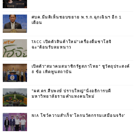
ศบค.มีมติเห็นชอบขยาย พ.ร.ก.ฉุกเฉินฯ อีก 1
เดือน
TACC เปิดตัวสินค้าใหม่"เครื่องดื่มชาโฮจิ
ฉะ"ต้อนรับลมหนาว
เปิดตัว"สมาคมสมาชิกรัฐสภาไทย" ชูวัตถุประสงค์
8 ข้อ เทิดทูนสถาบัน
“ผศ.ดร.สืบพงษ์ ปราบใหญ่”นั่งอธิการบดี
มหาวิทยาลัยรามคำแหงคนใหม่
NIA โชว์ความสำเร็จ‘โลกนวัตกรรมเสมือนจริง’