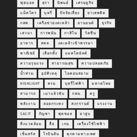
ฟุตบอล
สุรา
นิพนธ์
เศรษฐกิจ
แม็คโคร
บุหรี่
ปัจจัยเสี่ยง
ยาเสพติด
กสศ.
เครือข่ายงดเหล้า
ยานยนต์
ธุรกิจ
เสวนา
การพนัน
กาสิโน
วัคซีน
อาหาร
สคล.
งดเหล้าเข้าพรรษา
พาณิชย์
เลือกตั้ง
แมคโดนัลด์
ความรุนแรง
สาธารณสุข
ความปลอดภัย
น้ำท่วม
อุบัติเหตุ
ไอคอนสยาม
HIGHLIGHT
ครม.
บุหรี่ไฟฟ้า
มหาดไทย
สามารถ
เมาแล้วขับ
กทม.
ครู
พลังงาน
ลอยกระทง
สงกรานต์
แรงงาน
SACIT
กัญชา
ฟุตซอล
ยาสูบ
สิ่งแวดล้อม
สื่อ
เกม
เครื่องใช้ไฟฟ้า
เซ็นทรัล
โรบินสัน
คุกคามทางเพศ