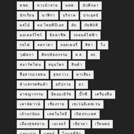
ตชด.
ทางม้าลาย
นทพ.
นักศึกษา
นักเรียน
นาฬิกา
บริจาค
ประยุทธ์
ผลไม้
ผอ.ไทยพีบีเอส
ผับ
ภัยพิบัติ
มอเตอร์โชว์
มิจฉาชีพ
รถยนต์ไฟฟ้า
รถไฟ
ลดราคา
ลอตเตอรี่
ลิซ่า
วิ่ง
วุฒิสภา
ศิลปหัตถกรรม
ส.ส.
สถ.
สมาร์ทโฟน
สมุนไพร
สินค้า
สื่อสารมวลชน
สุขภาวะ
หาเสียง
ห้างสรรพสินค้า
อภิปราย
อว.
อาชญากรรม
อีคอมเมิร์ซ
ฺบิ๊กซี
เครื่องดื่ม
เคาท์ดาวน์
เชียงราย
เซเว่นอีเลฟเว่น
เถ้าแก่น้อย
เทคโนโลยี
เปิดประเทศ
เมืองสุขสยาม
เมเจอร์
เยียวยา
เรียนต่อ
แคมเปญ
แพทย์
โฉนดที่ดิน