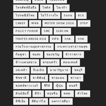
โทรศัพท์มือถือ
โลตัส
โฮเรก้า
ไปรษณีย์ไทย
ไม่ไว้วางใจ
5แกน
BCG
CANDY
MIRA
MOTOR SHOW 2026
OTOP
POLICY FORUM
SME
SUBCON
THAIFEX-ANUGA ASIA
VIPA
กกต.
กกท.
กรมโรงงานอุตสาหกรรม
กระทรวงสาธารณสุข
กัมพูชา
ขนส่ง
ของขวัญ
ข้าราชการ
ข้าวแดนสยาม
ครอบครัว
คอนเทนต์
งดเหล้า
จีเอเบิล
ฉายารัฐบาล
ชลบุรี
ชัชชาติ
ชาติพันธุ์
ชายแดน
ชาวนา
ซอฟต์พาวเวอร์
ซีรีส์
ญี่ปุ่น
ดนตรี
ดันน์ฮัมบี้
ดีป้า
ตรุษจีน
ททท.
ทั่วไทย
ทีซีเอ็ม
ทีดีอาร์ไอ
นครราชสีมา