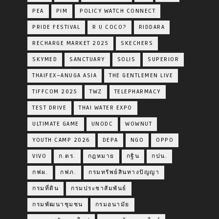
PEA
PIM
POLICY WATCH CONNECT
PRIDE FESTIVAL
R U COCO?
RIDDARA
RECHARGE MARKET 2025
SKECHERS
SKYMED
SANCTUARY
SOLIS
SUPERIOR
THAIFEX–ANUGA ASIA
THE GENTLEMEN LIVE
TIFFCOM 2025
TWZ
TELEPHARMACY
TEST DRIVE
THAI WATER EXPO
ULTIMATE GAME
UNODC
WOWNUT
YOUTH CAMP 2026
DEPA
NGO
OPPO
VIVO
ก.ตร.
กฎหมาย
กฐิน
กปน.
กฟผ.
กฟภ.
กรมทรัพย์สินทางปัญญา
กรมที่ดิน
กรมประชาสัมพันธ์
กรมพัฒนาชุมชน
กรมอนามัย