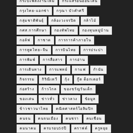
กระบะพลังงานใหม่
กระแสร้อนออนไลน์
กรุงไทย-แอกซ่า
กรุณา บัวคำศรี
กลุ่มชาติพันธุ์
กล้องวงจรปิด
กล้าไม้
กศส.การศึกษา
กองทัพไทย
กองทุนหมู่บ้าน
กอล์ฟ
กาชาด
การการค้าภายใน
การทูตไทย–จีน
การบินไทย
การประปา
การพิมพ์
การสื่อสาร
การอ่าน
การเดินทาง
การแพทย์
กาแฟ
กำนัน
กิจกรรม
กิริณีเทวี
กุ้ง
กู๊ด ด็อกเตอร์
ก่อสร้าง
ก้าวไกล
ของขวัญวันเด็ก
ของเล่น
ข่าวทั่ว
ข่าวลวง
ข้อมูล
ข้าวชาวนาไทย
คณิตศาสตร์โอลิมปิก
คนจน
คนจนเมือง
คนชรา
คนเชือน
คมนาคม
ครบรอบ50ปี
คราฟต์
ครูหยุย