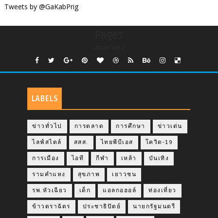
Tweets by @GaKabPrig
Pages
undefined
LABELS
ข่าวทั่วไป
การตลาด
การศึกษา
ข่าวเด่น
ไลฟ์สไตล์
สสส.
ไทยพีบีเอส
โควิด-19
การเมือง
ไอที
กีฬา
เหล้า
บันเทิง
รามคำแหง
สุขภาพ
เยาวชน
รพ.หัวเฉียว
เด็ก
แอลกอฮอล์
ท่องเที่ยว
ข้าวตราฉัตร
ประชาธิปัตย์
นายกรัฐมนตรี