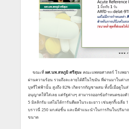
ขณะที่
ผศ.นพ.สหภูมิ ศรีสุมะ
คณะแพทยศาสตร์ โรงพยาบา
ผ่านความร้อน รวมถึงละลายได้ดีในไขมัน ที่ผ่านมาในต่าง
บุหรี่ไฟฟ้านั้น สูงถึง 82% เกิดจากกัญชาผสม ทั้งนี้เมื่อ
อนุญาตให้ใส่เลย แต่รัฐต่างๆ สามารถออกข้อกำหนดของตัวเ
5 มิลลิกรัม แต่ไม่ได้การันตีผลในระยะยาว เช่นคุกกี้เฉลี่ย 1 
บราวนี่ 250 มก.ต่อชิ้น และมีคำแนะนำในการกินในปริมาณน
ขนาด