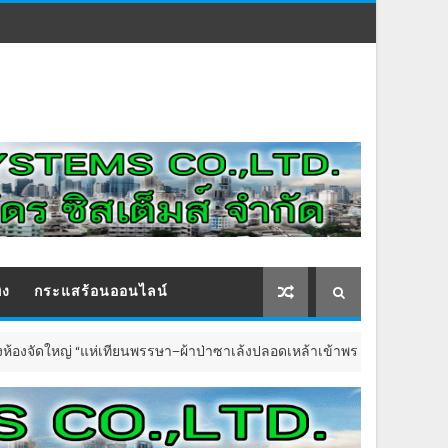
ิง
กระแสร้อนออนไลน์
“แห่เทียนพรรษา–ผ้าป่าซาเล้งปลอดเหล้าเข้าพรรษา 2569”
ข่าวทั