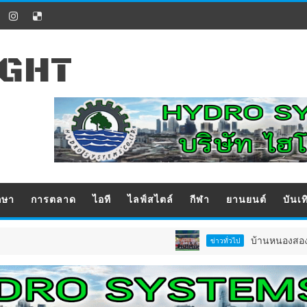
IGHT
กษา
การตลาด
ไอที
ไลฟ์สไตล์
กีฬา
ยานยนต์
บันเท
บ้านหนองสองห้องจัดใหญ่ 
ข่าวทั่วไป