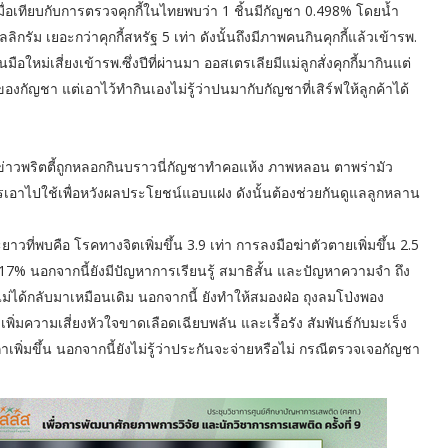
มื่อเทียบกับการตรวจคุกกี้ในไทยพบว่า 1 ชิ้นมีกัญชา 0.498% โดยน้ำ
กรัม เยอะกว่าคุกกี้สหรัฐ 5 เท่า ดังนั้นถึงมีภาพคนกินคุกกี้แล้วเข้ารพ.
หม่เสี่ยงเข้ารพ.ซึ่งปีที่ผ่านมา ออสเตรเลียมีแม่ลูกสั่งคุกกี้มากินแต่
งกัญชา แต่เอาไว้ทำกินเองไม่รู้ว่าปนมากับกัญชาที่เสิร์ฟให้ลูกค้าได้
มีข่าวพริตตี้ถูกหลอกกินบราวนี่กัญชาทำคอแห้ง ภาพหลอน ตาพร่ามัว
การเอาไปใช้เพื่อหวังผลประโยชน์แอบแฝง ดังนั้นต้องช่วยกันดูแลลูกหลาน
าวที่พบคือ โรคทางจิตเพิ่มขึ้น 3.9 เท่า การลงมือฆ่าตัวตายเพิ่มขึ้น 2.5
น 17% นอกจากนี้ยังมีปัญหาการเรียนรู้ สมาธิสั้น และปัญหาความจำ ถึง
ม่ได้กลับมาเหมือนเดิม นอกจากนี้ ยังทำให้สมองฝ่อ ถุงลมโป่งพอง
ิ่มความเสี่ยงหัวใจขาดเลือดเฉียบพลัน และเรื้อรัง สัมพันธ์กับมะเร็ง
ิ่มขึ้น นอกจากนี้ยังไม่รู้ว่าประกันจะจ่ายหรือไม่ กรณีตรวจเจอกัญชา