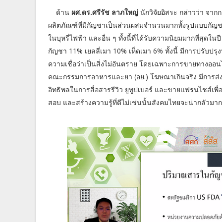
ด้าน
ผศ.ดร.ศรีรัช ลาภใหญ่
นักวิจัยอิสระ กล่าวว่า จ
ผลิตภัณฑ์ที่มีกัญชาเป็นส่วนผสมจำนวนมากทั้งรูปแบบกัญชา ข
ในบุหรี่ไฟฟ้า และอื่น ๆ ทั้งนี้ที่ได้รับความนิยมมากที่สุ
กัญชา 11% เยลลี่เมา 10% เห็ดเมา 6% ทั้งนี้ มีการปรับปรุงบร
ความเชื่อว่าเป็นสิ่งไม่อันตราย โดยเฉพาะการขายทางออน
คณะกรรมการอาหารและยา (อย.) โฆษณาเกินจริง มีการส่งเสร
อิทธิพลในการสื่อสารรีวิว ยูทูปเบอร์ และขายแฟรนไชส์เพื
สอบ และสร้างความรู้ที่ดีไม่เช่นนั้นสังคมไทยจะน่ากลัวมาก