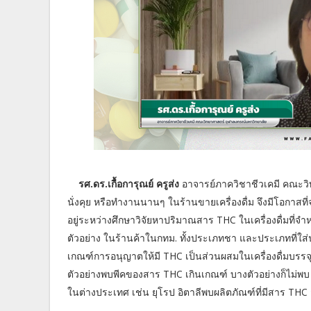
รศ.ดร.เกื้อการุณย์ ครูส่ง
อาจารย์ภาควิชาชีวเคมี คณะวิทย
นั่งคุย หรือทำงานนานๆ ในร้านขายเครื่องดื่ม จึงมีโอกาสท
อยู่ระหว่างศึกษาวิจัยหาปริมาณสาร THC ในเครื่องดื่มที่จำ
ตัวอย่าง ในร้านค้าในกทม. ทั้งประเภทชา และประเภทที่ใ
เกณฑ์การอนุญาตให้มี THC เป็นส่วนผสมในเครื่องดื่มบรรจุ
ตัวอย่างพบพีคของสาร THC เกินเกณฑ์ บางตัวอย่างก็ไม่พบ
ในต่างประเทศ เช่น ยุโรป อิตาลีพบผลิตภัณฑ์ที่มีสาร THC ส