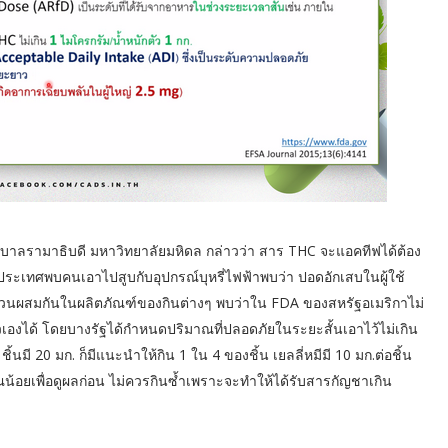
ลรามาธิบดี มหาวิทยาลัยมหิดล กล่าวว่า สาร THC จะแอคทีฟได้ต้อง
ประเทศพบคนเอาไปสูบกับอุปกรณ์บุหรี่ไฟฟ้าพบว่า ปอดอักเสบในผู้ใช้
ดูในส่วนผสมกันในผลิตภัณฑ์ของกินต่างๆ พบว่าใน FDA ของสหรัฐอเมริกาไม่
องได้ โดยบางรัฐได้กำหนดปริมาณที่ปลอดภัยในระยะสั้นเอาไว้ไม่เกิน
ชิ้นมี 20 มก. ก็มีแนะนำให้กิน 1 ใน 4 ของชิ้น เยลลี่หมีมี 10 มก.ต่อชิ้น
้อยเพื่อดูผลก่อน ไม่ควรกินซ้ำเพราะจะทำให้ได้รับสารกัญชาเกิน