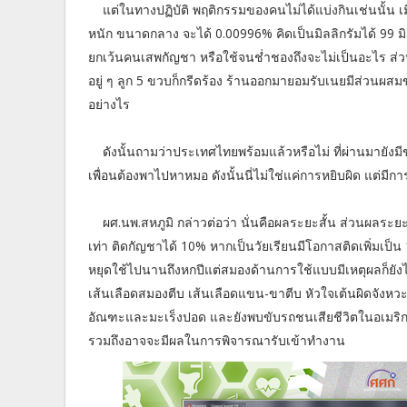
แต่ในทางปฏิบัติ พฤติกรรมของคนไม่ได้แบ่งกินเช่นนั้น เ
หนัก ขนาดกลาง จะได้ 0.00996% คิดเป็นมิลลิกรัมได้ 99 มิลลิ
ยกเว้นคนเสพกัญชา หรือใช้จนช่ำชองถึงจะไม่เป็นอะไร ส่วนมือใ
อยู่ ๆ ลูก 5 ขวบก็กรีดร้อง ร้านออกมายอมรับเนยมีส่วนผสมขอ
อย่างไร
ดังนั้นถามว่าประเทศไทยพร้อมแล้วหรือไม่ ที่ผ่านมายัง
เพื่อนต้องพาไปหาหมอ ดังนั้นนี่ไม่ใช่แค่การหยิบผิด แต่มี
ผศ.นพ.สหภูมิ กล่าวต่อว่า นั่นคือผลระยะสั้น ส่วนผลระยะย
เท่า ติดกัญชาได้ 10% หากเป็นวัยเรียนมีโอกาสติดเพิ่มเป็
หยุดใช้ไปนานถึงหกปีแต่สมองด้านการใช้แบบมีเหตุผลก็ยังไ
เส้นเลือดสมองตีบ เส้นเลือดแขน-ขาตีบ หัวใจเต้นผิดจังหวะเพ
อัณฑะและมะเร็งปอด และยังพบขับรถชนเสียชีวิตในอเมริกาเพ
รวมถึงอาจจะมีผลในการพิจารณารับเข้าทำงาน