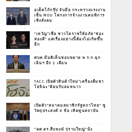
อเด็คโก้กรุ๊ป จับมือ กระทรวงแรงงาน
เซ็น MOU โครงการจ้างงานคนพิการ
เชิงสังคม
"เทวัญ"เชื่อ ชาวโคราชให้อภัย"ช่อง
ส่องผี" แต่เรื่องอย่างนี้ต้องไม่เกิดขึ้น
อีก
ศบค.มีมติเห็นชอบขยาย พ.ร.ก.ฉุก
เฉินฯ อีก 1 เดือน
TACC เปิดตัวสินค้าใหม่"เครื่องดื่มชา
โฮจิฉะ"ต้อนรับลมหนาว
เปิดตัว"สมาคมสมาชิกรัฐสภาไทย" ชู
วัตถุประสงค์ 8 ข้อ เทิดทูนสถาบัน
“ผศ.ดร.สืบพงษ์ ปราบใหญ่”นั่ง