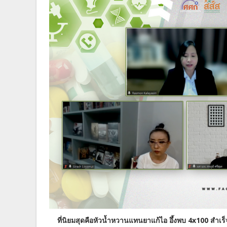
ที่นิยมสุดคือหัวน้ำหวานแทนยาแก้ไอ อึ้งพบ 4x100 สำเ