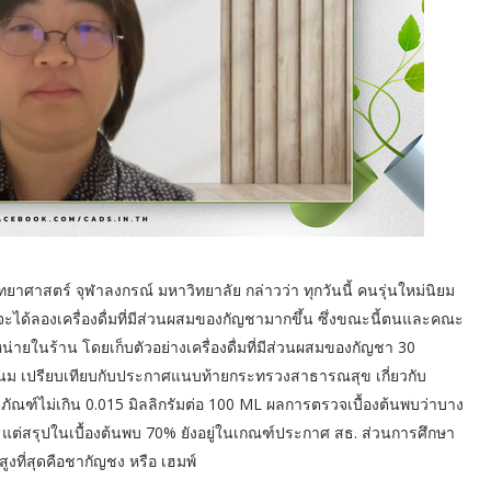
าศาสตร์ จุฬาลงกรณ์ มหาวิทยาลัย กล่าวว่า ทุกวันนี้ คนรุ่นใหม่นิยม
ี่จะได้ลองเครื่องดื่มที่มีส่วนผสมของกัญชามากขึ้น ซึ่งขณะนี้ตนและคณะ
หน่ายในร้าน โดยเก็บตัวอย่างเครื่องดื่มที่มีส่วนผสมของกัญชา 30
ส่นม เปรียบเทียบกับประกาศแนบท้ายกระทรวงสาธารณสุข เกี่ยวกับ
ภัณฑ์ไม่เกิน 0.015 มิลลิกรัมต่อ 100 ML ผลการตรวจเบื้องต้นพบว่าบาง
 แต่สรุปในเบื้องต้นพบ 70% ยังอยู่ในเกณฑ์ประกาศ สธ. ส่วนการศึกษา
ูงที่สุดคือชากัญชง หรือ เฮมพ์