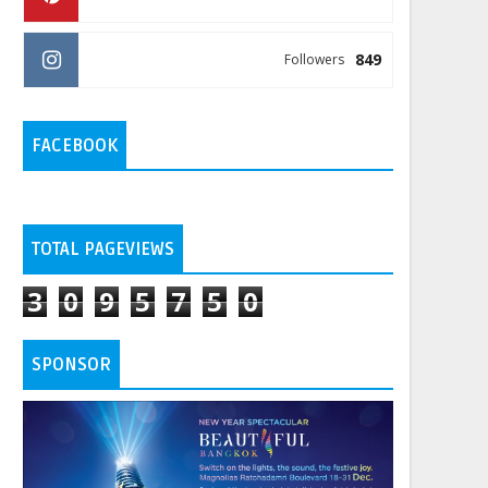
849
Followers
FACEBOOK
TOTAL PAGEVIEWS
3
0
9
5
7
5
0
SPONSOR