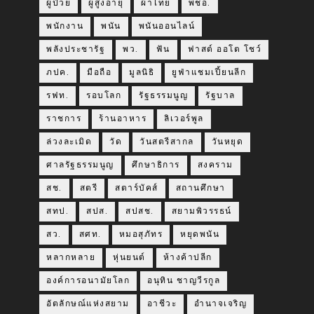
ผู้ป่วย
ผู้สูงอายุ
ผ้าไทย
พชอ.
พนักงาน
พนัน
พนันออนไลน์
พลังประชารัฐ
พว.
ฟัน
ฟาสต์ ออโต โชว์
ภปค.
มือถือ
มูลนิธิ
ยูฟ่าแชมเปี้ยนลีก
รฟท.
รอบโลก
รัฐธรรมนูญ
รัฐบาล
ราชการ
ร้านอาหาร
ลิเวอร์พูล
ล่วงละเมิด
วัด
วันสตรีสากล
วันหยุด
ศาลรัฐธรรมนูญ
ศึกษาธิการ
สงคราม
สช.
สตรี
สตาร์บัคส์
สถานศึกษา
สทป.
สปส.
สปสช.
สยามพิวรรธน์
สว.
สศท.
หมอสุภัทร
หยุดพนัน
หลากหลาย
หุ่นยนต์
ห้างค้าปลีก
องค์การอนามัยโลก
อนุทิน ชาญวีรกูล
อัตลักษณ์แห่งสยาม
อาชีวะ
อำนาจเจริญ