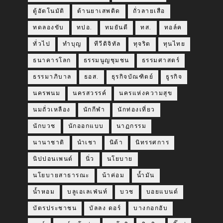
ตู้อัตโนมัติ
ต้านยาเสพติด
ถั่วลายเสือ
ทดลองขับ
ทปอ.
ทมยันตี
ทส.
ทอล์ค
ทั่วไป
ทำบุญ
ทีวีดิจิทัล
ทุจริต
ทุนไทย
ธนาคารโลก
ธรรมนูญชุมชน
ธรรมศาสตร์
ธรรมาภิบาล
ธอส.
ธุรกิจบัณฑิตย์
ธูรกิจ
นครพนม
นครสวรรค์
นครแห่งความสุข
นมถั่วเหลือง
นักกีฬา
นักท่องเที่ยว
นักบวช
นักออกแบบ
นาฏกรรม
นานาชาติ
นำเชา
นิด้า
นิทรรศการ
นิปปอนเพนต์
นิ่ว
นโยบาย
นโยบายสาธารณะ
น้าค่อม
น้ำมัน
น้ำหอม
บลูเอเลเฟ่นท์
บวช
บอยแบนด์
บัตรประชาชน
บัลลง ดอร์
บางกอกฮับ