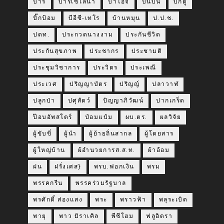
บาร์
บาร์เซโลน่า
บาโอจิ
บินบิน
บิ๊กตู่
บิ๊กป้อม
บีอีซี-เทโร
บ้านหมุน
ป.ป.ช.
ปตท.
ประกวดนางงาม
ประกันชีวิต
ประกันสุขภาพ
ประชากร
ประชามติ
ประชุมวิชาการ
ประวิตร
ประเพณี
ประเวศ
ปริญญาบัตร
ปริญญ์
ปลาวาฬ
ปลูกป่า
ปศุสัตว์
ปัญญาภิวัฒน์
ปากเกร็ด
ป๊อบอัพสโตร์
ป๋อมแป๋ม
ผบ.ตร.
ผลวิจัย
ผู้ขับขี่
ผู้นำ
ผู้ย้ายถิ่นสากล
ผู้โดยสาร
ผู้ใหญ่บ้าน
ผ้อำนวยการส.ส.ท.
ผ้าอ้อม
ฝน
ฝรั่งเศส}
พรบ.ฟอกเงิน
พรม
พรรคกรีน
พรรคร่วมรัฐบาล
พรศักดิ์ ส่องแสง
พระ
พราวฟ้า
พลุระเบิด
พายุ
พาว มิราเคิล
พีซีโฮม
ฟลูอิดรา