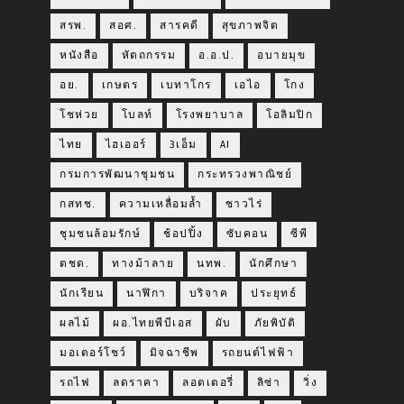
สรพ.
สอศ.
สารคดี
สุขภาพจิต
หนังสือ
หัตถกรรม
อ.อ.ป.
อบายมุข
อย.
เกษตร
เบทาโกร
เอไอ
โกง
โชห่วย
โบลท์
โรงพยาบาล
โอลิมปิก
ไทย
ไฮเออร์
3เอ็ม
AI
กรมการพัฒนาชุมชน
กระทรวงพาณิชย์
กสทช.
ความเหลื่อมล้ำ
ชาวไร่
ชุมชนล้อมรักษ์
ช้อปปิ้ง
ซับคอน
ซีพี
ตชด.
ทางม้าลาย
นทพ.
นักศึกษา
นักเรียน
นาฬิกา
บริจาค
ประยุทธ์
ผลไม้
ผอ.ไทยพีบีเอส
ผับ
ภัยพิบัติ
มอเตอร์โชว์
มิจฉาชีพ
รถยนต์ไฟฟ้า
รถไฟ
ลดราคา
ลอตเตอรี่
ลิซ่า
วิ่ง