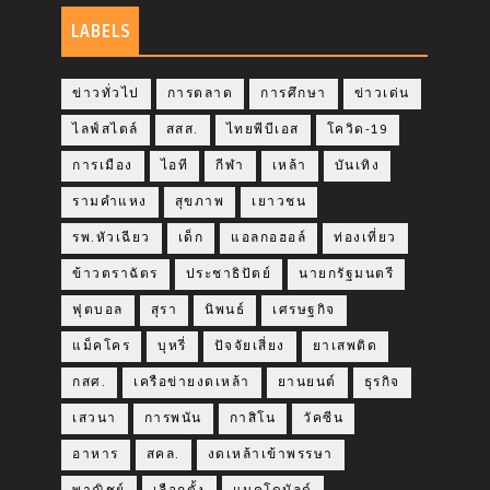
LABELS
ข่าวทั่วไป
การตลาด
การศึกษา
ข่าวเด่น
ไลฟ์สไตล์
สสส.
ไทยพีบีเอส
โควิด-19
การเมือง
ไอที
กีฬา
เหล้า
บันเทิง
รามคำแหง
สุขภาพ
เยาวชน
รพ.หัวเฉียว
เด็ก
แอลกอฮอล์
ท่องเที่ยว
ข้าวตราฉัตร
ประชาธิปัตย์
นายกรัฐมนตรี
ฟุตบอล
สุรา
นิพนธ์
เศรษฐกิจ
แม็คโคร
บุหรี่
ปัจจัยเสี่ยง
ยาเสพติด
กสศ.
เครือข่ายงดเหล้า
ยานยนต์
ธุรกิจ
เสวนา
การพนัน
กาสิโน
วัคซีน
อาหาร
สคล.
งดเหล้าเข้าพรรษา