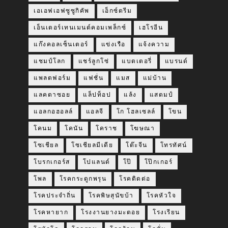
เอเอฟเอฟซูซูกิคัพ
เอ็กซ์ตรีม
เอ็นเตอร์เทนเมนต์คอมเพล็กซ์
เฮโรอีน
แก๊งคอลเซ็นเตอร์
แข่งเรือ
แจ้งความ
แชมป์โลก
แชร์ลูกโซ่
แบตเตอรี่
แบรนด์
แพลตฟอร์ม
แฟชั่น
แมส
แม่บ้าน
แลคตาซอย
แล็ปท็อป
แล้ง
แสตมป์
แอลกอฮอลล์
แอลจี
โก โฮลเซลล์
โขน
โคนม
โคนัน
โคราช
โฆษณา
โซเชียล
โซเชียลมีเดีย
โต๊ะจีน
โทรทัศน์
โบรกเกอร์ส
โปแลนด์
โป๊
โป๊กเกอร์
โพล
โรคกระดูกพรุน
โรคติดต่อ
โรคประจำถิ่น
โรคพิษสุนัขบ้า
โรคหัวใจ
โรคหายาก
โรงงานยางมะตอย
โรงเรียน