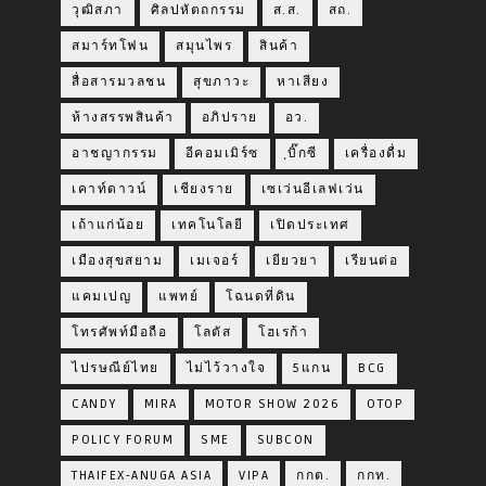
วุฒิสภา
ศิลปหัตถกรรม
ส.ส.
สถ.
สมาร์ทโฟน
สมุนไพร
สินค้า
สื่อสารมวลชน
สุขภาวะ
หาเสียง
ห้างสรรพสินค้า
อภิปราย
อว.
อาชญากรรม
อีคอมเมิร์ซ
ฺบิ๊กซี
เครื่องดื่ม
เคาท์ดาวน์
เชียงราย
เซเว่นอีเลฟเว่น
เถ้าแก่น้อย
เทคโนโลยี
เปิดประเทศ
เมืองสุขสยาม
เมเจอร์
เยียวยา
เรียนต่อ
แคมเปญ
แพทย์
โฉนดที่ดิน
โทรศัพท์มือถือ
โลตัส
โฮเรก้า
ไปรษณีย์ไทย
ไม่ไว้วางใจ
5แกน
BCG
CANDY
MIRA
MOTOR SHOW 2026
OTOP
POLICY FORUM
SME
SUBCON
THAIFEX-ANUGA ASIA
VIPA
กกต.
กกท.