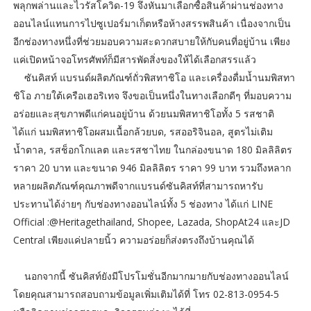
พลุกพล่านและไวรัสโควิด-19 จึงหันมาเลือกซื้อสินค้าผ่านช่องทาง
ออนไลน์แทนการไปซูเปอร์มาเก็ตหรือห้างสรรพสินค้า เนื่องจากเป็น
อีกช่องทางหนึ่งที่ช่วยมอบความสะดวกสบายให้กับคนที่อยู่บ้าน เพียง
แค่เปิดหน้าจอโทรศัพท์ก็มีสารพัดสิ่งของให้ได้เลือกสรรแล้ว
ซันคิสท์ แบรนด์ผลิตภัณฑ์ถั่วพิสทาชิโอ และเครื่องดื่มน้ำนมพิสทา
ชิโอ ภายใต้เครือเฮอริเทจ จึงขอเป็นหนึ่งในทางเลือกดีๆ ที่มอบความ
อร่อยและสุขภาพดีแก่คนอยู่บ้าน ด้วยนมพิสทาชิโอทั้ง 5 รสชาติ
ได้แก่ นมพิสทาชิโอผสมเนื้อกล้วยบด, รสออริจินอล, สูตรไม่เติม
น้ำตาล, รสช็อกโกแลต และรสชาไทย ในกล่องขนาด 180 มิลลิลิตร
ราคา 20 บาท และขนาด 946 มิลลิลิตร ราคา 99 บาท รวมถึงหลาก
หลายผลิตภัณฑ์คุณภาพดีจากแบรนด์ซันคิสท์ที่สามารถหารับ
ประทานได้ง่ายๆ กับช่องทางออนไลน์ทั้ง 5 ช่องทาง ได้แก่ LINE
Official :@Heritagethailand, Shopee, Lazada, ShopAt24 และJD
Central เพียงแค่ปลายนิ้ว ความอร่อยก็ส่งตรงถึงบ้านคุณได้
นอกจากนี้ ซันคิสท์ยังมีโปรโมชั่นอีกมากมายกับช่องทางออนไลน์
โดยคุณสามารถสอบถามข้อมูลเพิ่มเติมได้ที่ โทร 02-813-0954-5