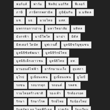
ฟอร์บส์
ฟาร์ม
ฟิลลิป มอร์ริส
ฟีเจอร์
ภาษี
ภาษีสรรพสามิต
ภูมิคุ้มกัน
ม.มหิดล
มช.
มธ.
มวยไทย
มสส.
มหกรรมการอ่าน
มหาวิทยาลัย
มหิดล
มังกรฟ้า
มามี่โพโค
มาม่า
มิดัส
มิสเตอร์ โดนัท
มูฟเวนดี้
มูลนิธิขวัญชุมชน
มูลนิธิชัยพัฒนา
มูลนิธิรักษ์ไทย
มูลนิธิเด็กเยาวชน
มูลนิธิไทย
ยท.
ยานยนต์ไฟฟ้า
ยารักษามะเร็ง
ยุบสภา
ยุโรป
ยูเนียนแพน
ยูเนี่ยนแพน
ยูโอบี
รถชน
รถบรรทุก
รถยนต์
รทสช.
รวมไทยสร้างชาติ
รองเท้า
รักต้องรอด
รักษา
รักษาโรค
รักษ์ไทย
รับน้องใหม่
รับสมัคร ผอ.ไทยพีบีเอส
ราชภัฏ
ร้องเรียน