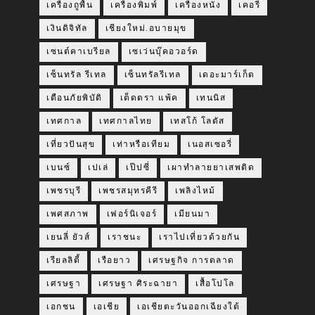
เครื่องถูพื้น
เครื่องพิมพ์
เครื่องหนัง
เคอรี่
เงินดิจิทัล
เชียงใหม่.อบายมุข
เซนต์คาเบรียล
เซเว่นบุ๊คอวอร์ด
เซ็นทรัล รีเทล
เซ็นทรัลรีเทล
เดอะมาร์เก็ต
เตือนภัยพิบัติ
เต็ดตรา แพ้ค
เทนนิส
เทศกาล
เทศกาลไทย
เทสโก้ โลตัส
เที่ยวปันสุข
เท่าหรือเทียม
เนอสเซอรี่
เบนซ์
เปเล่
เป๊ปซี่
เผาทำลายยาเสพติด
เพชรบุรี
เพชรสมุทรคีรี
เพลิงไหม้
เพศสภาพ
เฟอร์นิเจอร์
เมียนมา
เยนลี่ ยัวส์
เราชนะ
เราไปเที่ยวด้วยกัน
เรียลลิตี้
เรือยาว
เศรษฐกิจ การตลาด
เศรษฐา
เศรษฐา ศิระฉายา
เสื้อโปโล
เอกชน
เอเชีย
เอเชียตะวันออกเฉียงใต้