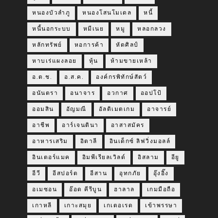
หนองบัวลำภู
หนองโสนโมเดล
หนี้
หนี้นอกระบบ
หมีเนย
หมู
หลอกลวง
หลักทรัพย์
หอการค้า
หัตศิลป์
หาบเร่แผงลอย
หุ้น
ห้ามขายเหล้า
อ.ต.ช.
อ.ส.ค.
องค์กรพิทักษ์สัตว์
อนันตรา
อนาจาร
อวกาศ
ออปโป้
ออมสิน
อัญมณี
อัลติเมตเกม
อาจารย์
อาชีพ
อาร์เจนตินา
อาสาสมัคร
อาหารเสริม
อิตาลี
อินเด็กซ์ ลิฟวิ่งมอลล์
อินเตอร์แมค
อิมพีเรียลเวิลด์
อิสลาม
อียู
อีวี
อีสปอร์ต
อีสาน
อุทกภัย
อุ๊งอิ๊ง
อเมซอน
อ๊อด คีรีบูน
ฮาลาล
เกมมือถือ
เกาหลี
เกาะสมุย
เกเตอเรด
เข้าพรรษา