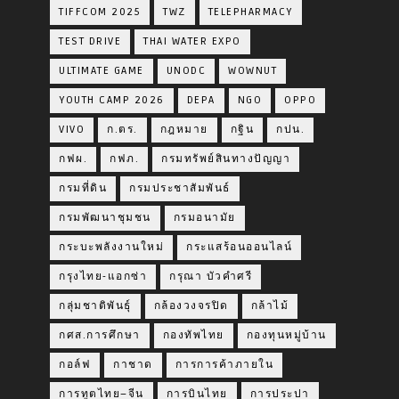
TIFFCOM 2025
TWZ
TELEPHARMACY
TEST DRIVE
THAI WATER EXPO
ULTIMATE GAME
UNODC
WOWNUT
YOUTH CAMP 2026
DEPA
NGO
OPPO
VIVO
ก.ตร.
กฎหมาย
กฐิน
กปน.
กฟผ.
กฟภ.
กรมทรัพย์สินทางปัญญา
กรมที่ดิน
กรมประชาสัมพันธ์
กรมพัฒนาชุมชน
กรมอนามัย
กระบะพลังงานใหม่
กระแสร้อนออนไลน์
กรุงไทย-แอกซ่า
กรุณา บัวคำศรี
กลุ่มชาติพันธุ์
กล้องวงจรปิด
กล้าไม้
กศส.การศึกษา
กองทัพไทย
กองทุนหมู่บ้าน
กอล์ฟ
กาชาด
การการค้าภายใน
การทูตไทย–จีน
การบินไทย
การประปา