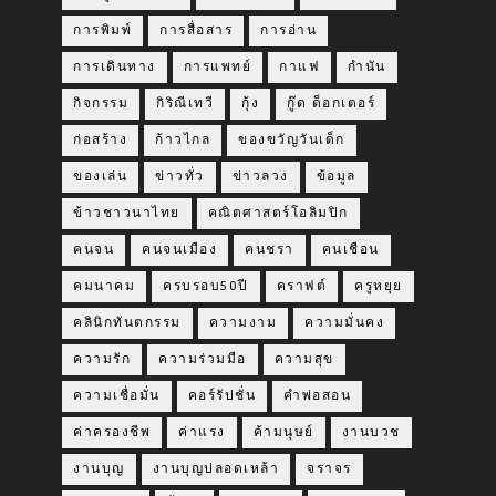
การพิมพ์
การสื่อสาร
การอ่าน
การเดินทาง
การแพทย์
กาแฟ
กำนัน
กิจกรรม
กิริณีเทวี
กุ้ง
กู๊ด ด็อกเตอร์
ก่อสร้าง
ก้าวไกล
ของขวัญวันเด็ก
ของเล่น
ข่าวทั่ว
ข่าวลวง
ข้อมูล
ข้าวชาวนาไทย
คณิตศาสตร์โอลิมปิก
คนจน
คนจนเมือง
คนชรา
คนเชือน
คมนาคม
ครบรอบ50ปี
คราฟต์
ครูหยุย
คลินิกทันตกรรม
ความงาม
ความมั่นคง
ความรัก
ความร่วมมือ
ความสุข
ความเชื่อมั่น
คอร์รัปชั่น
คำพ่อสอน
ค่าครองชีพ
ค่าแรง
ค้ามนุษย์
งานบวช
งานบุญ
งานบุญปลอดเหล้า
จราจร