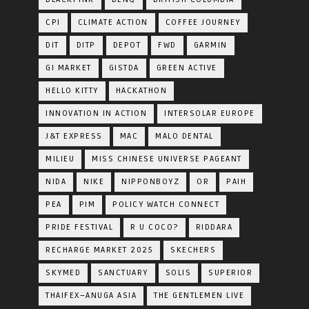
CPI
CLIMATE ACTION
COFFEE JOURNEY
DIT
DITP
DEPOT
FWD
GARMIN
GI MARKET
GISTDA
GREEN ACTIVE
HELLO KITTY
HACKATHON
INNOVATION IN ACTION
INTERSOLAR EUROPE
J&T EXPRESS
MAC
MALO DENTAL
MILIEU
MISS CHINESE UNIVERSE PAGEANT
NIDA
NIKE
NIPPONBOYZ
OR
PAIH
PEA
PIM
POLICY WATCH CONNECT
PRIDE FESTIVAL
R U COCO?
RIDDARA
RECHARGE MARKET 2025
SKECHERS
SKYMED
SANCTUARY
SOLIS
SUPERIOR
THAIFEX–ANUGA ASIA
THE GENTLEMEN LIVE