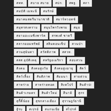
สทท.
สบาย สบาย
สปก.
สพฐ.
สภา
สมบัติ เมทะนี
สมรักษ์
สมาคมสตรีนานาชาติ
สมาร์ทวอทช์
สมุทรสงคราม
สมุนไพรวังพรม
สมุย
สยามอะเมซิ่งพาร์ค
สรพงศ์ ชาตรี
สลากออมทรัพย์
สลิมคอนเซ็ป
สวนป่า
สวนสุนันทา
สวัสดิภาพ
สสวท.
สสส.อุบัติเหตุ
สหรัฐอเมริกา
สอบสวน
สังคม
สังคมสูงวัย
สังคมสูงอายุ
สัตว์
สัตว์เลี้ยง
สันติภาพ
สัมมนา
สายด่วน
สาหร่าย
สาหร่ายทอด
สิงคโปร์
สินค้าGI
สินค้าเกษตร
สินค้าใหม่
สึนามิ
สุกร
สุกี้ตี๋น้อย
สุขกลางเมือง
สุราษฎร์ธานี
สู้รบ
สเปรย์
สแกนเนีย
สไปรท์