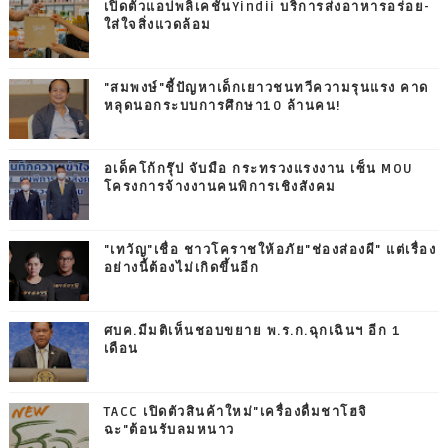
เปิดตัวแอปพลิเคชันYindii บริการส่งอาหารอร่อย-
ใส่ใจสิ่งแวดล้อม
"สมพงษ์"ชี้ปัญหาเด็กเยาวชนทวีความรุนแรง คาด
หลุดนอกระบบการศึกษา10 ล้านคน!
อเด็คโก้กรุ๊ป จับมือ กระทรวงแรงงาน เซ็น MOU
โครงการจ้างงานคนพิการเชิงสังคม
"เทวัญ"เชื่อ ชาวโคราชให้อภัย"ช่องส่องผี" แต่เรื่อง
อย่างนี้ต้องไม่เกิดขึ้นอีก
ศบค.มีมติเห็นชอบขยาย พ.ร.ก.ฉุกเฉินฯ อีก 1
เดือน
TACC เปิดตัวสินค้าใหม่"เครื่องดื่มชาโฮจิ
ฉะ"ต้อนรับลมหนาว