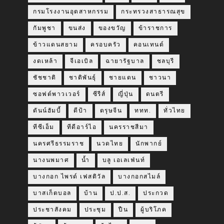
กรมโรงงานอุตสาหกรรม
กระทรวงสาธารณสุข
กัมพูชา
ขนส่ง
ของขวัญ
ข้าราชการ
ข้าวแดนสยาม
ครอบครัว
คอนเทนต์
งดเหล้า
จีเอเบิล
ฉายารัฐบาล
ชลบุรี
ชัชชาติ
ชาติพันธุ์
ชายแดน
ชาวนา
ซอฟต์พาวเวอร์
ซีรีส์
ญี่ปุ่น
ดนตรี
ดันน์ฮัมบี้
ดีป้า
ตรุษจีน
ททท.
ทั่วไทย
ทีซีเอ็ม
ทีดีอาร์ไอ
นครราชสีมา
นครศรีธรรมราช
นวดไทย
นักพากย์
นางนพมาศ
น้ำ
บลู เอเลเฟ่นท์
บางกอก ไพรด์ เฟสติวัล
บางกอกสไมล์
บาสเก็ตบอล
บ้าน
ป.ป.ส.
ประกวด
ประชาสังคม
ประชุม
ปืน
ผู้บริโภค