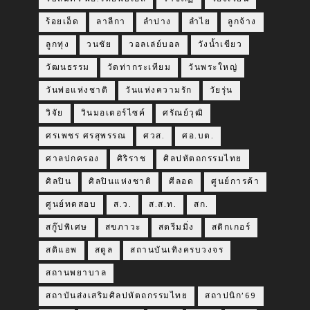
ร้อยเอ็ด
ลาลีกา
ลำปาง
ลำไย
ลูกจ้าง
ลูกทุ่ง
วนชัย
วอลเล่ย์บอล
วังน้ำเขียว
วัฒนธรรม
วัดท่ากระเทียม
วันพระใหญ่
วันพ่อแห่งชาติ
วันแห่งความรัก
วัยรุ่น
วิจัย
วินมอเตอร์ไซค์
ศรัณย์วุฒิ
ศรเพชร ศรสุพรรณ
ศวส.
ศอ.บต.
ศาลปกครอง
ศิริราช
ศิลปหัตถกรรมไทย
ศิลปิน
ศิลปินแห่งชาติ
ศีลอด
ศูนย์การค้า
ศูนย์ทดสอบ
ส.ว.
ส.ส.ท.
สก.
สกู๊ปพิเศษ
สขภาวะ
สตรีมมิ่ง
สติกเกอร์
สติแอพ
สตูล
สถานบันเทิงครบวงจร
สถานพยาบาล
สถาบันส่งเสริมศิลปหัตถกรรมไทย
สถาปนิก’69