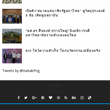
เปิดตัว"สมาคมสมาชิกรัฐสภาไทย" ชูวัตถุประสงค์
8 ข้อ เทิดทูนสถาบัน
“ผศ.ดร.สืบพงษ์ ปราบใหญ่”นั่งอธิการบดี
มหาวิทยาลัยรามคำแหงคนใหม่
NIA โชว์ความสำเร็จ‘โลกนวัตกรรมเสมือนจริง’
Tweets by @GaKabPrig
Pages
undefined