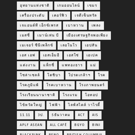
อุทยานแห่งชาติ
เกมออนไลน์
เขมร
เครื่องประดับ
เคอร์ฟิว
เจดีเซ็นทรัล
เจแอนด์ที เอ็กซ์เพรส
เบาหวาน
เพลง
เมสซี่
เมาน์เท่น บี
เมืองเศรษฐกิจพอเพียง
เมเจอร์ ซีนีเพล็กซ์
เลอโนโว
เอปสัน
เอส เอฟ
เอสเอ็มอี
เอสโซ่
เอเปค
แต่งงาน
แท็กซี่
แพทองธาร
แม่
โซล่าเซลล์
โตชิบา
โปรดเกล้าฯ
โรค
โรคภูมิแพ้
โรคเบาหวาน
โรงภาพยนตร์
โรงเรียนนานาชาติ
โรงแรม
โอทอป
ไข้หวัดใหญ่
ไฟฟ้า
ไลฟ์สไตล์ วาไรตี้
11.11
3ป.
5ธันวาคม
ACT
AIS
APLF ASEAN
ALL CAFÉ
BGYO
BINI
BLACKPINK
BENQ
BRITISH COLUMBIA