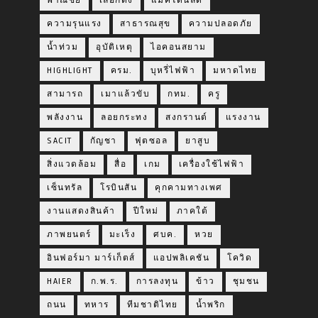
พาณิชย์
เลือกตั้ง
แมคโดนัลด์
ความรุนแรง
สาธารณสุข
ความปลอดภัย
น้ำท่วม
อุบัติเหตุ
ไอคอนสยาม
HIGHLIGHT
ครม.
บุหรี่ไฟฟ้า
มหาดไทย
สามารถ
เมาแล้วขับ
กทม.
ครู
พลังงาน
ลอยกระทง
สงกรานต์
แรงงาน
SACIT
กัญชา
ฟุตซอล
ยาสูบ
สิ่งแวดล้อม
สื่อ
เกม
เครื่องใช้ไฟฟ้า
เซ็นทรัล
โรบินสัน
คุกคามทางเพศ
งานแสดงสินค้า
ปีใหม่
ภาคใต้
ภาพยนตร์
มะเร็ง
ศบค.
หวย
อินฟอร์มา มาร์เก็ตส์
แอปพลิเคชัน
โควิด
HAIER
ก.พ.ร.
การลงทุน
ข้าว
ชุมชน
ถนน
ทหาร
ทีมชาติไทย
น้ำพริก