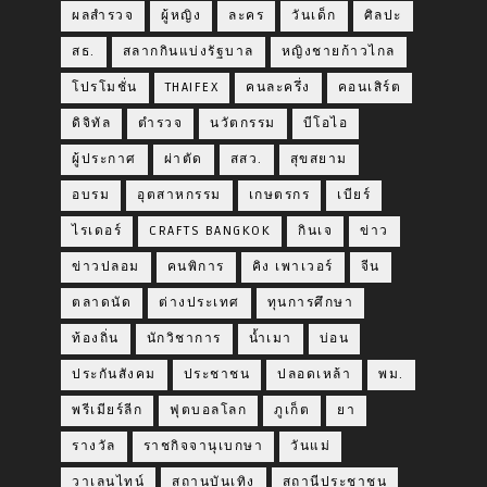
ผลสำรวจ
ผู้หญิง
ละคร
วันเด็ก
ศิลปะ
สธ.
สลากกินแบ่งรัฐบาล
หญิงชายก้าวไกล
โปรโมชั่น
THAIFEX
คนละครึ่ง
คอนเสิร์ต
ดิจิทัล
ตำรวจ
นวัตกรรม
บีโอไอ
ผู้ประกาศ
ผ่าตัด
สสว.
สุขสยาม
อบรม
อุตสาหกรรม
เกษตรกร
เบียร์
ไรเดอร์
CRAFTS BANGKOK
กินเจ
ข่าว
ข่าวปลอม
คนพิการ
คิง เพาเวอร์
จีน
ตลาดนัด
ต่างประเทศ
ทุนการศึกษา
ท้องถิ่น
นักวิชาการ
น้ำเมา
บ่อน
ประกันสังคม
ประชาชน
ปลอดเหล้า
พม.
พรีเมียร์ลีก
ฟุตบอลโลก
ภูเก็ต
ยา
รางวัล
ราชกิจจานุเบกษา
วันแม่
วาเลนไทน์
สถานบันเทิง
สถานีประชาชน