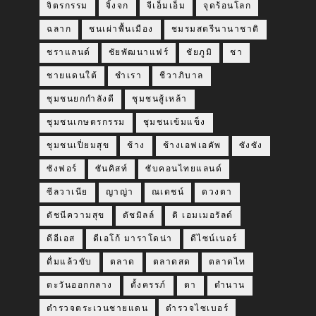
จิตรกรรม
จิ้งจก
จีเอ็มเอ็ม
จุดร้อนโลก
ฉลาก
ชนเผ่าพื้นเมือง
ชมรมสตรีนานาชาติ
ชราแลนด์
ชัยพัฒนาแฟร์
ชัยภูมิ
ชา
ชายแดนใต้
ชำเรา
ชีวาภิบาล
ชุมชนยกกำลังดี
ชุมชนสู้เหล้า
ชุมชนเกษตรกรรม
ชุมชนเข้มแข็ง
ชุมชนเปี่ยมสุข
ช้าง
ช้างเอฟเอคัพ
ซังซัง
ซังฟอร์
ซันคิสท์
ซับคอนไทยแลนด์
ซีลวาเนีย
ญาญ่า
ณเดชน์
ดวงตา
ดัชนีความสุข
ดัชมิลล์
ดิ เอมเมอรัลด์
ดีอีเอส
ดีเอโก้ มาราโดน่า
ดีไซน์เนอร์
ดื่มแล้วขับ
ตลาด
ตลาดสด
ตลาดไท
ตะวันออกกลาง
ตั้งครรภ์
ตา
ตำนาน
ตำรวจตระเวนชายแดน
ตำรวจไซเบอร์