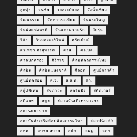
ลูกทุ่ง
วนชัย
วอลเล่ย์บอล
วังน้ำเขียว
วัฒนธรรม
วัดท่ากระเทียม
วันพระใหญ่
วันพ่อแห่งชาติ
วันแห่งความรัก
วัยรุ่น
วิจัย
วินมอเตอร์ไซค์
ศรัณย์วุฒิ
ศรเพชร ศรสุพรรณ
ศวส.
ศอ.บต.
ศาลปกครอง
ศิริราช
ศิลปหัตถกรรมไทย
ศิลปิน
ศิลปินแห่งชาติ
ศีลอด
ศูนย์การค้า
ศูนย์ทดสอบ
ส.ว.
ส.ส.ท.
สก.
สกู๊ปพิเศษ
สขภาวะ
สตรีมมิ่ง
สติกเกอร์
สติแอพ
สตูล
สถานบันเทิงครบวงจร
สถานพยาบาล
สถาบันส่งเสริมศิลปหัตถกรรมไทย
สถาปนิก’69
สทท.
สบาย สบาย
สปก.
สพฐ.
สภา