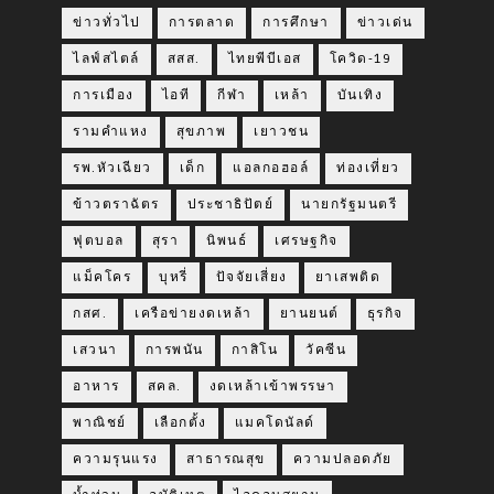
ข่าวทั่วไป
การตลาด
การศึกษา
ข่าวเด่น
ไลฟ์สไตล์
สสส.
ไทยพีบีเอส
โควิด-19
การเมือง
ไอที
กีฬา
เหล้า
บันเทิง
รามคำแหง
สุขภาพ
เยาวชน
รพ.หัวเฉียว
เด็ก
แอลกอฮอล์
ท่องเที่ยว
ข้าวตราฉัตร
ประชาธิปัตย์
นายกรัฐมนตรี
ฟุตบอล
สุรา
นิพนธ์
เศรษฐกิจ
แม็คโคร
บุหรี่
ปัจจัยเสี่ยง
ยาเสพติด
กสศ.
เครือข่ายงดเหล้า
ยานยนต์
ธุรกิจ
เสวนา
การพนัน
กาสิโน
วัคซีน
อาหาร
สคล.
งดเหล้าเข้าพรรษา
พาณิชย์
เลือกตั้ง
แมคโดนัลด์
ความรุนแรง
สาธารณสุข
ความปลอดภัย