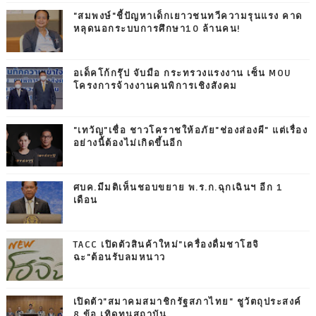
"สมพงษ์"ชี้ปัญหาเด็กเยาวชนทวีความรุนแรง คาด
หลุดนอกระบบการศึกษา10 ล้านคน!
อเด็คโก้กรุ๊ป จับมือ กระทรวงแรงงาน เซ็น MOU
โครงการจ้างงานคนพิการเชิงสังคม
"เทวัญ"เชื่อ ชาวโคราชให้อภัย"ช่องส่องผี" แต่เรื่อง
อย่างนี้ต้องไม่เกิดขึ้นอีก
ศบค.มีมติเห็นชอบขยาย พ.ร.ก.ฉุกเฉินฯ อีก 1
เดือน
TACC เปิดตัวสินค้าใหม่"เครื่องดื่มชาโฮจิ
ฉะ"ต้อนรับลมหนาว
เปิดตัว"สมาคมสมาชิกรัฐสภาไทย" ชูวัตถุประสงค์
8 ข้อ เทิดทูนสถาบัน