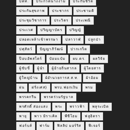
ปตท.
ประกวดนางงาม
ประกันชีวิต
ประกันสุขภาพ
ประชากร
ประชามติ
ประชุมวิชาการ
ประวิตร
ประเพณี
ประเวศ
ปริญญาบัตร
ปริญญ์
ปลอดเหล้าเข้าพรรษา
ปลาวาฬ
ปลูกป่า
ปศุสัตว์
ปัญญาภิวัฒน์
ปากเกร็ด
ป๊อบอัพสโตร์
ป๋อมแป๋ม
ผบ.ตร.
ผลวิจัย
ผู้ขับขี่
ผู้นำ
ผู้ย้ายถิ่นสากล
ผู้โดยสาร
ผู้ใหญ่บ้าน
ผ้อำนวยการส.ส.ท.
ผ้าอ้อม
ฝน
ฝรั่งเศส}
พรบ.ฟอกเงิน
พรม
พรรคกรีน
พรรคร่วมรัฐบาล
พรศักดิ์ ส่องแสง
พระ
พราวฟ้า
พลุระเบิด
พายุ
พาว มิราเคิล
พีซีโฮม
ฟลูอิดรา
ฟอร์บส์
ฟาร์ม
ฟิลลิป มอร์ริส
ฟีเจอร์