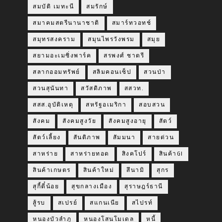
สมบัติ เมทะนี
สมรักษ์
สมาคมสตรีนานาชาติ
สมาร์ทวอทช์
สมุทรสงคราม
สมุนไพรวังพรม
สมุย
สยามอะเมซิ่งพาร์ค
สรพงศ์ ชาตรี
สลากออมทรัพย์
สลิมคอนเซ็ป
สวนป่า
สวนสุนันทา
สวัสดิภาพ
สสวท.
สสส.อุบัติเหตุ
สหรัฐอเมริกา
สอบสวน
สังคม
สังคมสูงวัย
สังคมสูงอายุ
สัตว์
สัตว์เลี้ยง
สันติภาพ
สัมมนา
สายด่วน
สาหร่าย
สาหร่ายทอด
สิงคโปร์
สินค้าGI
สินค้าเกษตร
สินค้าใหม่
สึนามิ
สุกร
สุกี้ตี๋น้อย
สุขกลางเมือง
สุราษฎร์ธานี
สู้รบ
สเปรย์
สแกนเนีย
สไปรท์
หนองบัวลำภู
หนองโสนโมเดล
หนี้