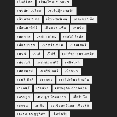
เงินดิจิทัล
เชียงใหม่.อบายมุข
เซนต์คาเบรียล
เซเว่นบุ๊คอวอร์ด
เซ็นทรัล รีเทล
เซ็นทรัลรีเทล
เดอะมาร์เก็ต
เตือนภัยพิบัติ
เต็ดตรา แพ้ค
เทนนิส
เทศกาล
เทศกาลไทย
เทสโก้ โลตัส
เที่ยวปันสุข
เท่าหรือเทียม
เนอสเซอรี่
เบนซ์
เปเล่
เป๊ปซี่
เผาทำลายยาเสพติด
เพชรบุรี
เพชรสมุทรคีรี
เพลิงไหม้
เพศสภาพ
เฟอร์นิเจอร์
เมียนมา
เยนลี่ ยัวส์
เราชนะ
เราไปเที่ยวด้วยกัน
เรียลลิตี้
เรือยาว
เศรษฐกิจ การตลาด
เศรษฐา
เศรษฐา ศิระฉายา
เสื้อโปโล
เอกชน
เอเชีย
เอเชียตะวันออกเฉียงใต้
เอเอฟเอฟซูซูกิคัพ
เอ็กซ์ตรีม