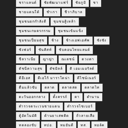
ชราแลนด์
ชัยพัฒนาแฟร์
ชัยภูมิ
ชา
ชายแดนใต้
ชำเรา
ชีวาภิบาล
ชุมชนยกกำลังดี
ชุมชนสู้เหล้า
ชุมชนเกษตรกรรม
ชุมชนเข้มแข็ง
ชุมชนเปี่ยมสุข
ช้าง
ช้างเอฟเอคัพ
ซังซัง
ซังฟอร์
ซันคิสท์
ซับคอนไทยแลนด์
ซีลวาเนีย
ญาญ่า
ณเดชน์
ดวงตา
ดัชนีความสุข
ดัชมิลล์
ดิ เอมเมอรัลด์
ดีอีเอส
ดีเอโก้ มาราโดน่า
ดีไซน์เนอร์
ดื่มแล้วขับ
ตลาด
ตลาดสด
ตลาดไท
ตะวันออกกลาง
ตั้งครรภ์
ตา
ตำนาน
ตำรวจตระเวนชายแดน
ตำรวจไซเบอร์
ตู้อัตโนมัติ
ต้านยาเสพติด
ถั่วลายเสือ
ทดลองขับ
ทปอ.
ทมยันตี
ทส.
ทอล์ค