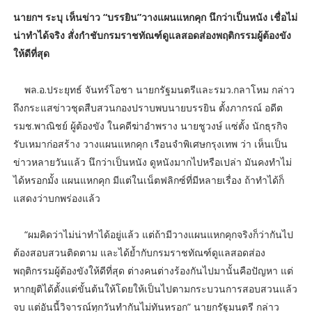
นายกฯ ระบุ เห็นข่าว “บรรยิน”วางแผนแหกคุก นึกว่าเป็นหนัง เชื่อไม่
น่าทำได้จริง สั่งกำชับกรมราชทัณฑ์ดูแลสอดส่องพฤติกรรมผู้ต้องขัง
ให้ดีที่สุด
พล.อ.ประยุทธ์ จันทร์โอชา นายกรัฐมนตรีและรมว.กลาโหม กล่าว
ถึงกระแสข่าวชุดสืบสวนกองปราบพบนายบรรยิน ตั้งภากรณ์ อดีต
รมช.พาณิชย์ ผู้ต้องขัง ในคดีฆ่าอำพราง นายชูวงษ์ แซ่ตั้ง นักธุรกิจ
รับเหมาก่อสร้าง วางแผนแหกคุก เรือนจำพิเศษกรุงเทพ ว่า เห็นเป็น
ข่าวหลายวันแล้ว นึกว่าเป็นหนัง ดูหนังมากไปหรือเปล่า มันคงทำไม่
ได้หรอกมั้ง แผนแหกคุก มีแต่ในเน็ตฟลิกซ์ที่มีหลายเรื่อง ถ้าทำได้ก็
แสดงว่าบกพร่องแล้ว
“ผมคิดว่าไม่น่าทำได้อยู่แล้ว แต่ถ้ามีวางแผนแหกคุกจริงก็ว่ากันไป
ต้องสอบสวนติดตาม และได้ย้ำกับกรมราชทัณฑ์ดูแลสอดส่อง
พฤติกรรมผู้ต้องขังให้ดีที่สุด ต่างคนต่างร้องกันไปมานั้นคือปัญหา แต่
หากยุติได้ตั้งแต่ขั้นต้นให้โดยให้เป็นไปตามกระบวนการสอบสวนแล้ว
จบ แต่อันนี้วิจารณ์ทุกวันทำกันไม่ทันหรอก” นายกรัฐมนตรี กล่าว