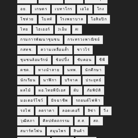
อย.
เกษตร
เบทาโกร
เอไอ
โกง
โชห่วย
โบลท์
โรงพยาบาล
โอลิมปิก
ไทย
ไฮเออร์
3เอ็ม
AI
กรมการพัฒนาชุมชน
กระทรวงพาณิชย์
กสทช.
ความเหลื่อมล้ำ
ชาวไร่
ชุมชนล้อมรักษ์
ช้อปปิ้ง
ซับคอน
ซีพี
ตชด.
ทางม้าลาย
นทพ.
นักศึกษา
นักเรียน
นาฬิกา
บริจาค
ประยุทธ์
ผลไม้
ผอ.ไทยพีบีเอส
ผับ
ภัยพิบัติ
มอเตอร์โชว์
มิจฉาชีพ
รถยนต์ไฟฟ้า
รถไฟ
ลดราคา
ลอตเตอรี่
ลิซ่า
วิ่ง
วุฒิสภา
ศิลปหัตถกรรม
ส.ส.
สถ.
สมาร์ทโฟน
สมุนไพร
สินค้า