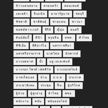
ข้าวแดนสยาม
ครอบครัว
คอนเทนต์
งดเหล้า
จีเอเบิล
ฉายารัฐบาล
ชลบุรี
ชัชชาติ
ชาติพันธุ์
ชายแดน
ชาวนา
ซอฟต์พาวเวอร์
ซีรีส์
ญี่ปุ่น
ดนตรี
ดันน์ฮัมบี้
ดีป้า
ตรุษจีน
ททท.
ทั่วไทย
ทีซีเอ็ม
ทีดีอาร์ไอ
นครราชสีมา
นครศรีธรรมราช
นวดไทย
นักพากย์
นางนพมาศ
น้ำ
บลู เอเลเฟ่นท์
บางกอก ไพรด์ เฟสติวัล
บางกอกสไมล์
บาสเก็ตบอล
บ้าน
ป.ป.ส.
ประกวด
ประชาสังคม
ประชุม
ปืน
ผู้บริโภค
ผู้ป่วย
ผู้สูงอายุ
ผ้าไทย
พชอ.
พนักงาน
พนัน
พนันออนไลน์