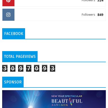
524
Followers
849
Followers
FACEBOOK
TOTAL PAGEVIEWS
3
0
9
7
0
9
3
SPONSOR