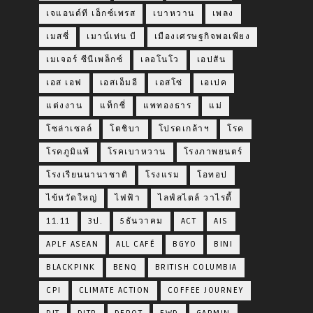
เจแอนด์ที เอ็กซ์เพรส
เบาหวาน
เพลง
เมสซี่
เมาน์เท่น บี
เมืองเศรษฐกิจพอเพียง
เมเจอร์ ซีนีเพล็กซ์
เลอโนโว
เอปสัน
เอส เอฟ
เอสเอ็มอี
เอสโซ่
เอเปค
แต่งงาน
แท็กซี่
แพทองธาร
แม่
โซล่าเซลล์
โตชิบา
โปรดเกล้าฯ
โรค
โรคภูมิแพ้
โรคเบาหวาน
โรงภาพยนตร์
โรงเรียนนานาชาติ
โรงแรม
โอทอป
ไข้หวัดใหญ่
ไฟฟ้า
ไลฟ์สไตล์ วาไรตี้
11.11
3ป.
5ธันวาคม
ACT
AIS
APLF ASEAN
ALL CAFÉ
BGYO
BINI
BLACKPINK
BENQ
BRITISH COLUMBIA
CPI
CLIMATE ACTION
COFFEE JOURNEY