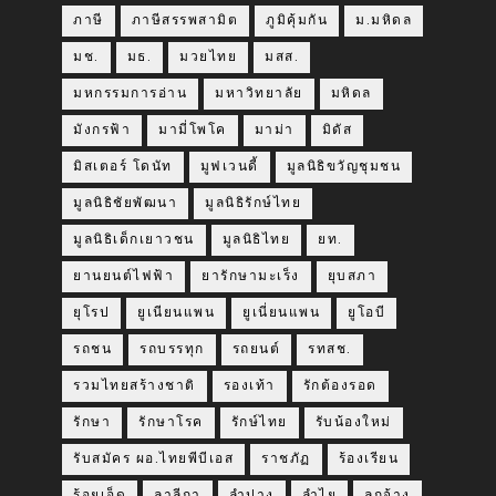
ภาษี
ภาษีสรรพสามิต
ภูมิคุ้มกัน
ม.มหิดล
มช.
มธ.
มวยไทย
มสส.
มหกรรมการอ่าน
มหาวิทยาลัย
มหิดล
มังกรฟ้า
มามี่โพโค
มาม่า
มิดัส
มิสเตอร์ โดนัท
มูฟเวนดี้
มูลนิธิขวัญชุมชน
มูลนิธิชัยพัฒนา
มูลนิธิรักษ์ไทย
มูลนิธิเด็กเยาวชน
มูลนิธิไทย
ยท.
ยานยนต์ไฟฟ้า
ยารักษามะเร็ง
ยุบสภา
ยุโรป
ยูเนียนแพน
ยูเนี่ยนแพน
ยูโอบี
รถชน
รถบรรทุก
รถยนต์
รทสช.
รวมไทยสร้างชาติ
รองเท้า
รักต้องรอด
รักษา
รักษาโรค
รักษ์ไทย
รับน้องใหม่
รับสมัคร ผอ.ไทยพีบีเอส
ราชภัฏ
ร้องเรียน
ร้อยเอ็ด
ลาลีกา
ลำปาง
ลำไย
ลูกจ้าง