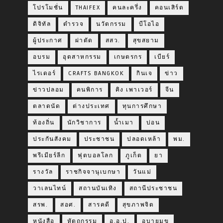
โปรโมชั่น
THAIFEX
คนละครึ่ง
คอนเสิร์ต
ดิจิทัล
ตำรวจ
นวัตกรรม
บีโอไอ
ผู้ประกาศ
ผ่าตัด
สสว.
สุขสยาม
อบรม
อุตสาหกรรม
เกษตรกร
เบียร์
ไรเดอร์
CRAFTS BANGKOK
กินเจ
ข่าว
ข่าวปลอม
คนพิการ
คิง เพาเวอร์
จีน
ตลาดนัด
ต่างประเทศ
ทุนการศึกษา
ท้องถิ่น
นักวิชาการ
น้ำเมา
บ่อน
ประกันสังคม
ประชาชน
ปลอดเหล้า
พม.
พรีเมียร์ลีก
ฟุตบอลโลก
ภูเก็ต
ยา
รางวัล
ราชกิจจานุเบกษา
วันแม่
วาเลนไทน์
สถานบันเทิง
สถานีประชาชน
สรพ.
สอศ.
สารคดี
สุขภาพจิต
หนังสือ
หัตถกรรม
อ.อ.ป.
อบายมุข