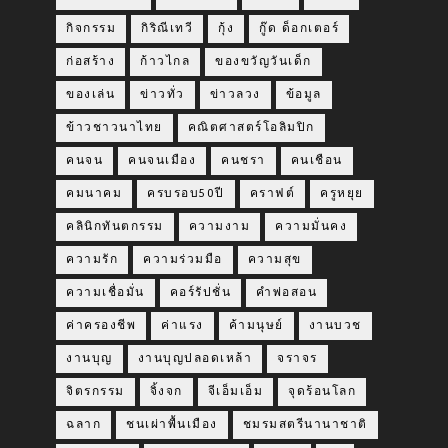
กิจกรรม
กิริณีเทวี
กุ้ง
กู๊ด ด็อกเตอร์
ก่อสร้าง
ก้าวไกล
ของขวัญวันเด็ก
ของเล่น
ข่าวทั่ว
ข่าวลวง
ข้อมูล
ข้าวชาวนาไทย
คณิตศาสตร์โอลิมปิก
คนจน
คนจนเมือง
คนชรา
คนเชือน
คมนาคม
ครบรอบ50ปี
คราฟต์
ครูหยุย
คลินิกทันตกรรม
ความงาม
ความมั่นคง
ความรัก
ความร่วมมือ
ความสุข
ความเชื่อมั่น
คอร์รัปชั่น
คำพ่อสอน
ค่าครองชีพ
ค่าแรง
ค้ามนุษย์
งานบวช
งานบุญ
งานบุญปลอดเหล้า
จราจร
จิตรกรรม
จิ้งจก
จีเอ็มเอ็ม
จุดร้อนโลก
ฉลาก
ชนเผ่าพื้นเมือง
ชมรมสตรีนานาชาติ