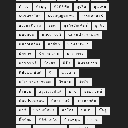
ทั่วไป
ทำบุญ
ทีวีดิจิทัล
ทุจริต
ทุนไทย
ธนาคารโลก
ธรรมนูญชุมชน
ธรรมศาสตร์
ธรรมาภิบาล
ธอส.
ธุรกิจบัณฑิตย์
ธูรกิจ
นครพนม
นครสวรรค์
นครแห่งความสุข
นมถั่วเหลือง
นักกีฬา
นักท่องเที่ยว
นักบวช
นักออกแบบ
นาฏกรรม
นานาชาติ
นำเชา
นิด้า
นิทรรศการ
นิปปอนเพนต์
นิ่ว
นโยบาย
นโยบายสาธารณะ
น้าค่อม
น้ำมัน
น้ำหอม
บลูเอเลเฟ่นท์
บวช
บอยแบนด์
บัตรประชาชน
บัลลง ดอร์
บางกอกฮับ
บาร์
บาร์เซโลน่า
บาโอจิ
บินบิน
บิ๊กตู่
บิ๊กป้อม
บีอีซี-เทโร
บ้านหมุน
ป.ป.ช.