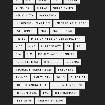
DIT
DITP
DEPOT
FWD
GARMIN
GI MARKET
GISTDA
GREEN ACTIVE
HELLO KITTY
HACKATHON
INNOVATION IN ACTION
INTERSOLAR EUROPE
J&T EXPRESS
MAC
MALO DENTAL
MILIEU
MISS CHINESE UNIVERSE PAGEANT
NIDA
NIKE
NIPPONBOYZ
OR
PAIH
PEA
PIM
POLICY WATCH CONNECT
PRIDE FESTIVAL
R U COCO?
RIDDARA
RECHARGE MARKET 2025
SKECHERS
SKYMED
SANCTUARY
SOLIS
SUPERIOR
THAIFEX–ANUGA ASIA
THE GENTLEMEN LIVE
TIFFCOM 2025
TWZ
TELEPHARMACY
TEST DRIVE
THAI WATER EXPO