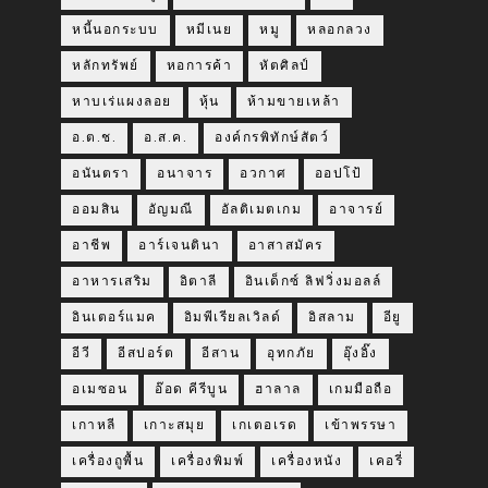
หนี้นอกระบบ
หมีเนย
หมู
หลอกลวง
หลักทรัพย์
หอการค้า
หัตศิลป์
หาบเร่แผงลอย
หุ้น
ห้ามขายเหล้า
อ.ต.ช.
อ.ส.ค.
องค์กรพิทักษ์สัตว์
อนันตรา
อนาจาร
อวกาศ
ออปโป้
ออมสิน
อัญมณี
อัลติเมตเกม
อาจารย์
อาชีพ
อาร์เจนตินา
อาสาสมัคร
อาหารเสริม
อิตาลี
อินเด็กซ์ ลิฟวิ่งมอลล์
อินเตอร์แมค
อิมพีเรียลเวิลด์
อิสลาม
อียู
อีวี
อีสปอร์ต
อีสาน
อุทกภัย
อุ๊งอิ๊ง
อเมซอน
อ๊อด คีรีบูน
ฮาลาล
เกมมือถือ
เกาหลี
เกาะสมุย
เกเตอเรด
เข้าพรรษา
เครื่องถูพื้น
เครื่องพิมพ์
เครื่องหนัง
เคอรี่