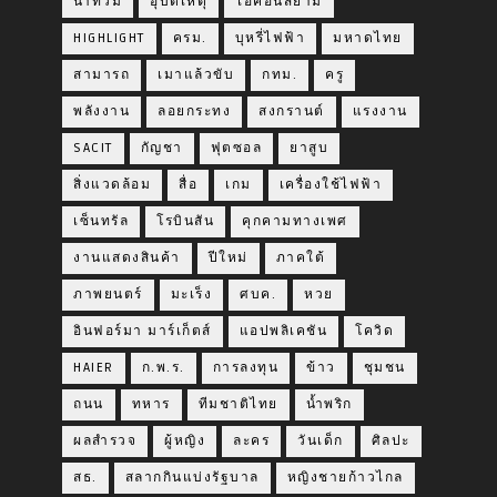
น้ำท่วม
อุบัติเหตุ
ไอคอนสยาม
HIGHLIGHT
ครม.
บุหรี่ไฟฟ้า
มหาดไทย
สามารถ
เมาแล้วขับ
กทม.
ครู
พลังงาน
ลอยกระทง
สงกรานต์
แรงงาน
SACIT
กัญชา
ฟุตซอล
ยาสูบ
สิ่งแวดล้อม
สื่อ
เกม
เครื่องใช้ไฟฟ้า
เซ็นทรัล
โรบินสัน
คุกคามทางเพศ
งานแสดงสินค้า
ปีใหม่
ภาคใต้
ภาพยนตร์
มะเร็ง
ศบค.
หวย
อินฟอร์มา มาร์เก็ตส์
แอปพลิเคชัน
โควิด
HAIER
ก.พ.ร.
การลงทุน
ข้าว
ชุมชน
ถนน
ทหาร
ทีมชาติไทย
น้ำพริก
ผลสำรวจ
ผู้หญิง
ละคร
วันเด็ก
ศิลปะ
สธ.
สลากกินแบ่งรัฐบาล
หญิงชายก้าวไกล