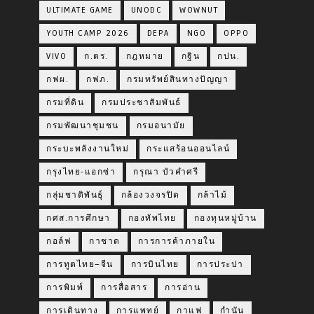
ULTIMATE GAME
UNODC
WOWNUT
YOUTH CAMP 2026
DEPA
NGO
OPPO
VIVO
ก.ตร.
กฎหมาย
กฐิน
กปน.
กฟผ.
กฟภ.
กรมทรัพย์สินทางปัญญา
กรมที่ดิน
กรมประชาสัมพันธ์
กรมพัฒนาชุมชน
กรมอนามัย
กระบะพลังงานใหม่
กระแสร้อนออนไลน์
กรุงไทย-แอกซ่า
กรุณา บัวคำศรี
กลุ่มชาติพันธุ์
กล้องวงจรปิด
กล้าไม้
กศส.การศึกษา
กองทัพไทย
กองทุนหมู่บ้าน
กอล์ฟ
กาชาด
การการค้าภายใน
การทูตไทย–จีน
การบินไทย
การประปา
การพิมพ์
การสื่อสาร
การอ่าน
การเดินทาง
การแพทย์
กาแฟ
กำนัน