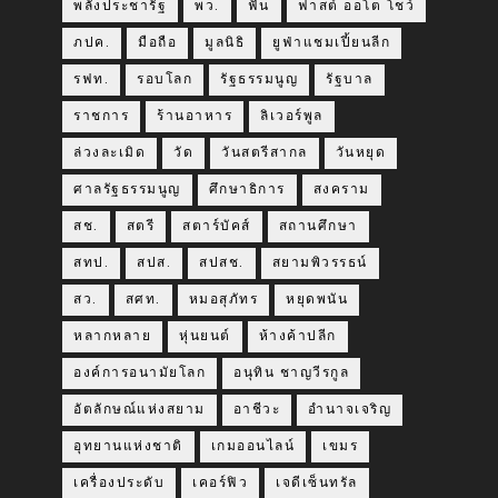
พลังประชารัฐ
พว.
ฟัน
ฟาสต์ ออโต โชว์
ภปค.
มือถือ
มูลนิธิ
ยูฟ่าแชมเปี้ยนลีก
รฟท.
รอบโลก
รัฐธรรมนูญ
รัฐบาล
ราชการ
ร้านอาหาร
ลิเวอร์พูล
ล่วงละเมิด
วัด
วันสตรีสากล
วันหยุด
ศาลรัฐธรรมนูญ
ศึกษาธิการ
สงคราม
สช.
สตรี
สตาร์บัคส์
สถานศึกษา
สทป.
สปส.
สปสช.
สยามพิวรรธน์
สว.
สศท.
หมอสุภัทร
หยุดพนัน
หลากหลาย
หุ่นยนต์
ห้างค้าปลีก
องค์การอนามัยโลก
อนุทิน ชาญวีรกูล
อัตลักษณ์แห่งสยาม
อาชีวะ
อำนาจเจริญ
อุทยานแห่งชาติ
เกมออนไลน์
เขมร
เครื่องประดับ
เคอร์ฟิว
เจดีเซ็นทรัล