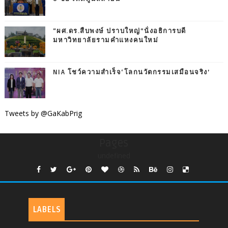
“ผศ.ดร.สืบพงษ์ ปราบใหญ่”นั่งอธิการบดี
มหาวิทยาลัยรามคำแหงคนใหม่
NIA โชว์ความสำเร็จ‘โลกนวัตกรรมเสมือนจริง’
Tweets by @GaKabPrig
Pages
undefined
LABELS