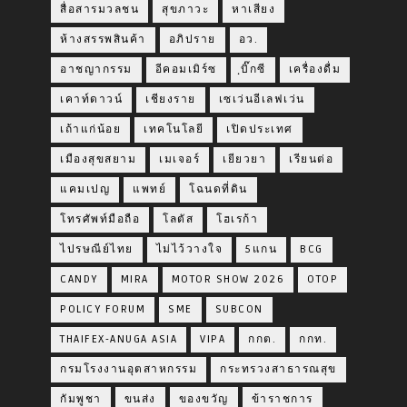
สื่อสารมวลชน
สุขภาวะ
หาเสียง
ห้างสรรพสินค้า
อภิปราย
อว.
อาชญากรรม
อีคอมเมิร์ซ
ฺบิ๊กซี
เครื่องดื่ม
เคาท์ดาวน์
เชียงราย
เซเว่นอีเลฟเว่น
เถ้าแก่น้อย
เทคโนโลยี
เปิดประเทศ
เมืองสุขสยาม
เมเจอร์
เยียวยา
เรียนต่อ
แคมเปญ
แพทย์
โฉนดที่ดิน
โทรศัพท์มือถือ
โลตัส
โฮเรก้า
ไปรษณีย์ไทย
ไม่ไว้วางใจ
5แกน
BCG
CANDY
MIRA
MOTOR SHOW 2026
OTOP
POLICY FORUM
SME
SUBCON
THAIFEX-ANUGA ASIA
VIPA
กกต.
กกท.
กรมโรงงานอุตสาหกรรม
กระทรวงสาธารณสุข
กัมพูชา
ขนส่ง
ของขวัญ
ข้าราชการ