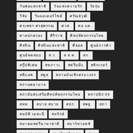
วันพ่อแห่งชาติ
วันแห่งความรัก
วัยรุ่น
วิจัย
วินมอเตอร์ไซค์
ศรัณย์วุฒิ
ศรเพชร ศรสุพรรณ
ศวส.
ศอ.บต.
ศาลปกครอง
ศิริราช
ศิลปหัตถกรรมไทย
ศิลปิน
ศิลปินแห่งชาติ
ศีลอด
ศูนย์การค้า
ศูนย์ทดสอบ
ส.ว.
ส.ส.ท.
สก.
สกู๊ปพิเศษ
สขภาวะ
สตรีมมิ่ง
สติกเกอร์
สติแอพ
สตูล
สถานบันเทิงครบวงจร
สถานพยาบาล
สถาบันส่งเสริมศิลปหัตถกรรมไทย
สถาปนิก’69
สทท.
สบาย สบาย
สปก.
สพฐ.
สภา
สมบัติ เมทะนี
สมรักษ์
สมาคมสตรีนานาชาติ
สมาร์ทวอทช์