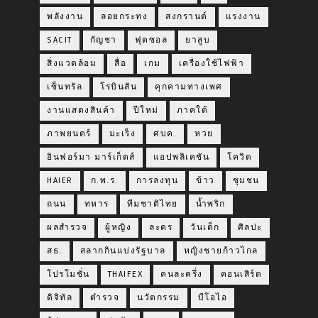
พลังงาน
ลอยกระทง
สงกรานต์
แรงงาน
SACIT
กัญชา
ฟุตซอล
ยาสูบ
สิ่งแวดล้อม
สื่อ
เกม
เครื่องใช้ไฟฟ้า
เซ็นทรัล
โรบินสัน
คุกคามทางเพศ
งานแสดงสินค้า
ปีใหม่
ภาคใต้
ภาพยนตร์
มะเร็ง
ศบค.
หวย
อินฟอร์มา มาร์เก็ตส์
แอปพลิเคชัน
โควิด
HAIER
ก.พ.ร.
การลงทุน
ข้าว
ชุมชน
ถนน
ทหาร
ทีมชาติไทย
น้ำพริก
ผลสำรวจ
ผู้หญิง
ละคร
วันเด็ก
ศิลปะ
สธ.
สลากกินแบ่งรัฐบาล
หญิงชายก้าวไกล
โปรโมชั่น
THAIFEX
คนละครึ่ง
คอนเสิร์ต
ดิจิทัล
ตำรวจ
นวัตกรรม
บีโอไอ