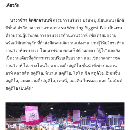
เดียวกัน
นางวชิรา จิตศักดานนท์
กรรมการบริหาร บริษัท ยูเนี่ยนแพน เอ๊กซิ
บิชั่นส์ จำกัด กล่าวว่า งานมหกรรม Wedding Biggest Fair เป็นงาน
ที่รวบรวมผู้ประกอบการครบวงจรด้านงานวิวาห์ เพื่อเตรียมความ
พร้อมให้เหล่าคู่รัก ที่กำลังมีแพลนจัดงานแต่งงาน รวมผู้ให้บริการด้าน
งานวิวาห์ครบวงจร โดยมาพร้อม คอนเซ็ปต์ “มองตา ก็รู้ใจ” และยัง
เป็นงานเดียวที่คู่รักสามารถเปรียบเทียบราคา และเช็คราคาการจัด
งานวิวาห์ ได้อย่างโดนใจ จากเวดดิ้งสตูดิโอ ชั้นนำที่เข้าร่วมงาน
อาทิ คลาสสิค สตูดิโอ, ฟินาเล่ สตุดิโอ, โคโค ชิค สตูดิโอ, อิมเมจิ้น
สตูดิโอ, อมตะ เวดดิ้งสตูดิโอ, เคนนี่, เฌอติน ไบรดอล และ โมเม้นท์
สตูดิโอ เป็นต้น”