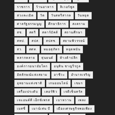
ราชการ
ร้านอาหาร
ลิเวอร์พูล
ล่วงละเมิด
วัด
วันสตรีสากล
วันหยุด
ศาลรัฐธรรมนูญ
ศึกษาธิการ
สงคราม
สช.
สตรี
สตาร์บัคส์
สถานศึกษา
สทป.
สปส.
สปสช.
สยามพิวรรธน์
สว.
สศท.
หมอสุภัทร
หยุดพนัน
หลากหลาย
หุ่นยนต์
ห้างค้าปลีก
องค์การอนามัยโลก
อนุทิน ชาญวีรกูล
อัตลักษณ์แห่งสยาม
อาชีวะ
อำนาจเจริญ
อุทยานแห่งชาติ
เกมออนไลน์
เขมร
เครื่องประดับ
เคอร์ฟิว
เจดีเซ็นทรัล
เจแอนด์ที เอ็กซ์เพรส
เบาหวาน
เพลง
เมสซี่
เมาน์เท่น บี
เมืองเศรษฐกิจพอเพียง