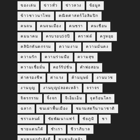
ของเล่น
ข่าวทั่ว
ข่าวลวง
ข้อมูล
ข้าวชาวนาไทย
คณิตศาสตร์โอลิมปิก
คนจน
คนจนเมือง
คนชรา
คนเชือน
คมนาคม
ครบรอบ50ปี
คราฟต์
ครูหยุย
คลินิกทันตกรรม
ความงาม
ความมั่นคง
ความรัก
ความร่วมมือ
ความสุข
ความเชื่อมั่น
คอร์รัปชั่น
คำพ่อสอน
ค่าครองชีพ
ค่าแรง
ค้ามนุษย์
งานบวช
งานบุญ
งานบุญปลอดเหล้า
จราจร
จิตรกรรม
จิ้งจก
จีเอ็มเอ็ม
จุดร้อนโลก
ฉลาก
ชนเผ่าพื้นเมือง
ชมรมสตรีนานาชาติ
ชราแลนด์
ชัยพัฒนาแฟร์
ชัยภูมิ
ชา
ชายแดนใต้
ชำเรา
ชีวาภิบาล
ชุมชนยกกำลังดี
ชุมชนสู้เหล้า