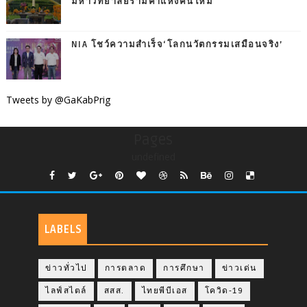
มหาวิทยาลัยรามคำแหงคนใหม่
NIA โชว์ความสำเร็จ‘โลกนวัตกรรมเสมือนจริง’
Tweets by @GaKabPrig
Pages
undefined
LABELS
ข่าวทั่วไป
การตลาด
การศึกษา
ข่าวเด่น
ไลฟ์สไตล์
สสส.
ไทยพีบีเอส
โควิด-19