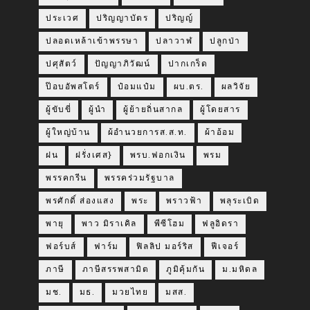
ประเวศ
ปริญญาบัตร
ปริญญ์
ปลอดเหล้าเข้าพรรษา
ปลาวาฬ
ปลูกป่า
ปศุสัตว์
ปัญญาภิวัฒน์
ปากเกร็ด
ป๊อบอัพสโตร์
ป๋อมแป๋ม
ผบ.ตร.
ผลวิจัย
ผู้ขับขี่
ผู้นำ
ผู้ย้ายถิ่นสากล
ผู้โดยสาร
ผู้ใหญ่บ้าน
ผ้อำนวยการส.ส.ท.
ผ้าอ้อม
ฝน
ฝรั่งเศส}
พรบ.ฟอกเงิน
พรม
พรรคกรีน
พรรคร่วมรัฐบาล
พรศักดิ์ ส่องแสง
พระ
พราวฟ้า
พลุระเบิด
พายุ
พาว มิราเคิล
พีซีโฮม
ฟลูอิดรา
ฟอร์บส์
ฟาร์ม
ฟิลลิป มอร์ริส
ฟีเจอร์
ภาษี
ภาษีสรรพสามิต
ภูมิคุ้มกัน
ม.มหิดล
มช.
มธ.
มวยไทย
มสส.