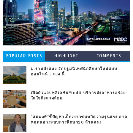
POPULAR POSTS
HIGHLIGHT
COMMENTS
ม.รามคำแหง จัดปฐมนิเทศนักศึกษาใหม่แบบ
ออนไลน์ 3 ส.ค.นี้
เปิดตัวแอปพลิเคชันYindii บริการส่งอาหารอร่อย-
ใส่ใจสิ่งแวดล้อม
"สมพงษ์"ชี้ปัญหาเด็กเยาวชนทวีความรุนแรง คาด
หลุดนอกระบบการศึกษา10 ล้านคน!