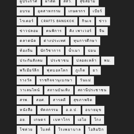
ผู้ประกาศ
ผ่าตัด
สสว.
สุขสยาม
อบรม
อุตสาหกรรม
เกษตรกร
เบียร์
ไรเดอร์
CRAFTS BANGKOK
กินเจ
ข่าว
ข่าวปลอม
คนพิการ
คิง เพาเวอร์
จีน
ตลาดนัด
ต่างประเทศ
ทุนการศึกษา
ท้องถิ่น
นักวิชาการ
น้ำเมา
บ่อน
ประกันสังคม
ประชาชน
ปลอดเหล้า
พม.
พรีเมียร์ลีก
ฟุตบอลโลก
ภูเก็ต
ยา
รางวัล
ราชกิจจานุเบกษา
วันแม่
วาเลนไทน์
สถานบันเทิง
สถานีประชาชน
สรพ.
สอศ.
สารคดี
สุขภาพจิต
หนังสือ
หัตถกรรม
อ.อ.ป.
อบายมุข
อย.
เกษตร
เบทาโกร
เอไอ
โกง
โชห่วย
โบลท์
โรงพยาบาล
โอลิมปิก