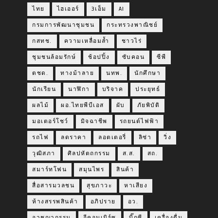
ไทย
ไฮเออร์
3เอ็ม
AI
กรมการพัฒนาชุมชน
กระทรวงพาณิชย์
กสทช.
ความเหลื่อมล้ำ
ชาวไร่
ชุมชนล้อมรักษ์
ช้อปปิ้ง
ซับคอน
ซีพี
ตชด.
ทางม้าลาย
นทพ.
นักศึกษา
นักเรียน
นาฬิกา
บริจาค
ประยุทธ์
ผลไม้
ผอ.ไทยพีบีเอส
ผับ
ภัยพิบัติ
มอเตอร์โชว์
มิจฉาชีพ
รถยนต์ไฟฟ้า
รถไฟ
ลดราคา
ลอตเตอรี่
ลิซ่า
วิ่ง
วุฒิสภา
ศิลปหัตถกรรม
ส.ส.
สถ.
สมาร์ทโฟน
สมุนไพร
สินค้า
สื่อสารมวลชน
สุขภาวะ
หาเสียง
ห้างสรรพสินค้า
อภิปราย
อว.
อาชญากรรม
อีคอมเมิร์ซ
ฺบิ๊กซี
เครื่องดื่ม