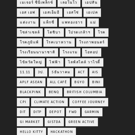
เมเจอร์ ซีนีเพล็กซ์
เลอโนโว
เอปสัน
เอส เอฟ
เอสเอ็มอี
เอสโซ่
เอเปค
แต่งงาน
แท็กซี่
แพทองธาร
แม่
โซล่าเซลล์
โตชิบา
โปรดเกล้าฯ
โรค
โรคภูมิแพ้
โรคเบาหวาน
โรงภาพยนตร์
โรงเรียนนานาชาติ
โรงแรม
โอทอป
ไข้หวัดใหญ่
ไฟฟ้า
ไลฟ์สไตล์ วาไรตี้
11.11
3ป.
5ธันวาคม
ACT
AIS
APLF ASEAN
ALL CAFÉ
BGYO
BINI
BLACKPINK
BENQ
BRITISH COLUMBIA
CPI
CLIMATE ACTION
COFFEE JOURNEY
DIT
DITP
DEPOT
FWD
GARMIN
GI MARKET
GISTDA
GREEN ACTIVE
HELLO KITTY
HACKATHON