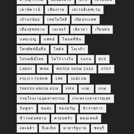
เคาท์ดาวน์
เชียงราย
เซเว่นอีเลฟเว่น
เถ้าแก่น้อย
เทคโนโลยี
เปิดประเทศ
เมืองสุขสยาม
เมเจอร์
เยียวยา
เรียนต่อ
แคมเปญ
แพทย์
โฉนดที่ดิน
โทรศัพท์มือถือ
โลตัส
โฮเรก้า
ไปรษณีย์ไทย
ไม่ไว้วางใจ
5แกน
BCG
CANDY
MIRA
MOTOR SHOW 2026
OTOP
POLICY FORUM
SME
SUBCON
THAIFEX-ANUGA ASIA
VIPA
กกต.
กกท.
กรมโรงงานอุตสาหกรรม
กระทรวงสาธารณสุข
กัมพูชา
ขนส่ง
ของขวัญ
ข้าราชการ
ข้าวแดนสยาม
ครอบครัว
คอนเทนต์
งดเหล้า
จีเอเบิล
ฉายารัฐบาล
ชลบุรี