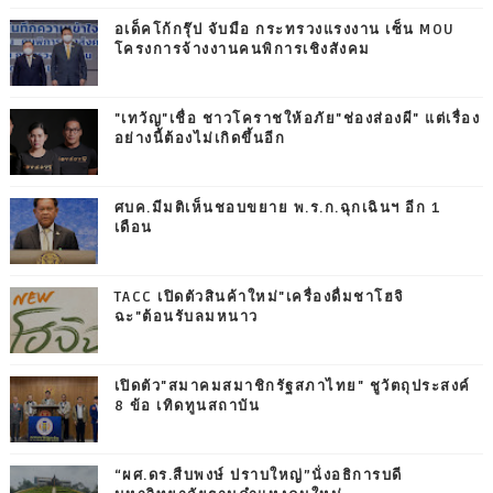
อเด็คโก้กรุ๊ป จับมือ กระทรวงแรงงาน เซ็น MOU
โครงการจ้างงานคนพิการเชิงสังคม
"เทวัญ"เชื่อ ชาวโคราชให้อภัย"ช่องส่องผี" แต่เรื่อง
อย่างนี้ต้องไม่เกิดขึ้นอีก
ศบค.มีมติเห็นชอบขยาย พ.ร.ก.ฉุกเฉินฯ อีก 1
เดือน
TACC เปิดตัวสินค้าใหม่"เครื่องดื่มชาโฮจิ
ฉะ"ต้อนรับลมหนาว
เปิดตัว"สมาคมสมาชิกรัฐสภาไทย" ชูวัตถุประสงค์
8 ข้อ เทิดทูนสถาบัน
“ผศ.ดร.สืบพงษ์ ปราบใหญ่”นั่งอธิการบดี