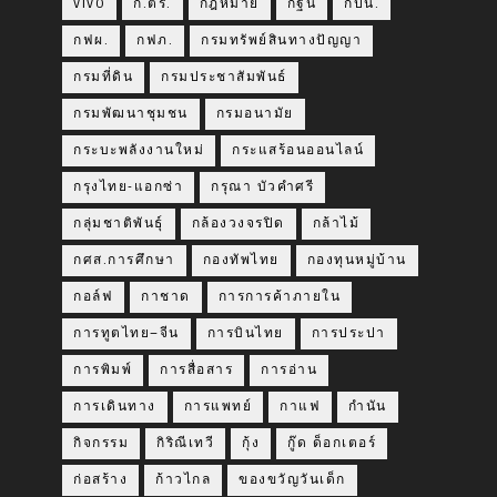
VIVO
ก.ตร.
กฎหมาย
กฐิน
กปน.
กฟผ.
กฟภ.
กรมทรัพย์สินทางปัญญา
กรมที่ดิน
กรมประชาสัมพันธ์
กรมพัฒนาชุมชน
กรมอนามัย
กระบะพลังงานใหม่
กระแสร้อนออนไลน์
กรุงไทย-แอกซ่า
กรุณา บัวคำศรี
กลุ่มชาติพันธุ์
กล้องวงจรปิด
กล้าไม้
กศส.การศึกษา
กองทัพไทย
กองทุนหมู่บ้าน
กอล์ฟ
กาชาด
การการค้าภายใน
การทูตไทย–จีน
การบินไทย
การประปา
การพิมพ์
การสื่อสาร
การอ่าน
การเดินทาง
การแพทย์
กาแฟ
กำนัน
กิจกรรม
กิริณีเทวี
กุ้ง
กู๊ด ด็อกเตอร์
ก่อสร้าง
ก้าวไกล
ของขวัญวันเด็ก