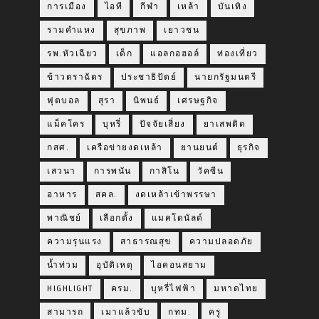
การเมือง
ไอที
กีฬา
เหล้า
บันเทิง
รามคำแหง
สุขภาพ
เยาวชน
รพ.หัวเฉียว
เด็ก
แอลกอฮอล์
ท่องเที่ยว
ข้าวตราฉัตร
ประชาธิปัตย์
นายกรัฐมนตรี
ฟุตบอล
สุรา
นิพนธ์
เศรษฐกิจ
แม็คโคร
บุหรี่
ปัจจัยเสี่ยง
ยาเสพติด
กสศ.
เครือข่ายงดเหล้า
ยานยนต์
ธุรกิจ
เสวนา
การพนัน
กาสิโน
วัคซีน
อาหาร
สคล.
งดเหล้าเข้าพรรษา
พาณิชย์
เลือกตั้ง
แมคโดนัลด์
ความรุนแรง
สาธารณสุข
ความปลอดภัย
น้ำท่วม
อุบัติเหตุ
ไอคอนสยาม
HIGHLIGHT
ครม.
บุหรี่ไฟฟ้า
มหาดไทย
สามารถ
เมาแล้วขับ
กทม.
ครู