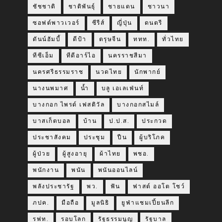
ชัชชาติ
ชาติพันธุ์
ชายแดน
ชาวนา
ซอฟต์พาวเวอร์
ซีรีส์
ญี่ปุ่น
ดนตรี
ดันน์ฮัมบี้
ดีป้า
ตรุษจีน
ททท.
ทั่วไทย
ทีซีเอ็ม
ทีดีอาร์ไอ
นครราชสีมา
นครศรีธรรมราช
นวดไทย
นักพากย์
นางนพมาศ
น้ำ
บลู เอเลเฟ่นท์
บางกอก ไพรด์ เฟสติวัล
บางกอกสไมล์
บาสเก็ตบอล
บ้าน
ป.ป.ส.
ประกวด
ประชาสังคม
ประชุม
ปืน
ผู้บริโภค
ผู้ป่วย
ผู้สูงอายุ
ผ้าไทย
พชอ.
พนักงาน
พนัน
พนันออนไลน์
พลังประชารัฐ
พว.
ฟัน
ฟาสต์ ออโต โชว์
ภปค.
มือถือ
มูลนิธิ
ยูฟ่าแชมเปี้ยนลีก
รฟท.
รอบโลก
รัฐธรรมนูญ
รัฐบาล