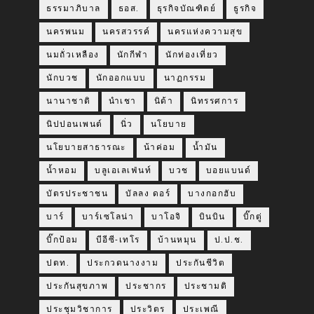
ธรรมาภิบาล
ธอส.
ธุรกิจบัณฑิตย์
ธูรกิจ
นครพนม
นครสวรรค์
นครแห่งความสุข
นมถั่วเหลือง
นักกีฬา
นักท่องเที่ยว
นักบวช
นักออกแบบ
นาฏกรรม
นานาชาติ
นำเชา
นิด้า
นิทรรศการ
นิปปอนเพนต์
นิ่ว
นโยบาย
นโยบายสาธารณะ
น้าค่อม
น้ำมัน
น้ำหอม
บลูเอเลเฟ่นท์
บวช
บอยแบนด์
บัตรประชาชน
บัลลง ดอร์
บางกอกฮับ
บาร์
บาร์เซโลน่า
บาโอจิ
บินบิน
บิ๊กตู่
บิ๊กป้อม
บีอีซี-เทโร
บ้านหมุน
ป.ป.ช.
ปตท.
ประกวดนางงาม
ประกันชีวิต
ประกันสุขภาพ
ประชากร
ประชามติ
ประชุมวิชาการ
ประวิตร
ประเพณี