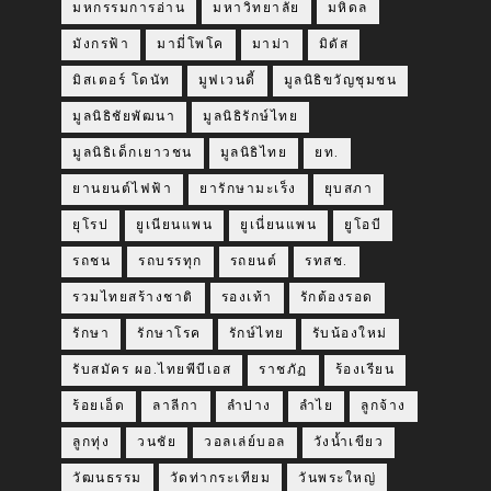
มหกรรมการอ่าน
มหาวิทยาลัย
มหิดล
มังกรฟ้า
มามี่โพโค
มาม่า
มิดัส
มิสเตอร์ โดนัท
มูฟเวนดี้
มูลนิธิขวัญชุมชน
มูลนิธิชัยพัฒนา
มูลนิธิรักษ์ไทย
มูลนิธิเด็กเยาวชน
มูลนิธิไทย
ยท.
ยานยนต์ไฟฟ้า
ยารักษามะเร็ง
ยุบสภา
ยุโรป
ยูเนียนแพน
ยูเนี่ยนแพน
ยูโอบี
รถชน
รถบรรทุก
รถยนต์
รทสช.
รวมไทยสร้างชาติ
รองเท้า
รักต้องรอด
รักษา
รักษาโรค
รักษ์ไทย
รับน้องใหม่
รับสมัคร ผอ.ไทยพีบีเอส
ราชภัฏ
ร้องเรียน
ร้อยเอ็ด
ลาลีกา
ลำปาง
ลำไย
ลูกจ้าง
ลูกทุ่ง
วนชัย
วอลเล่ย์บอล
วังน้ำเขียว
วัฒนธรรม
วัดท่ากระเทียม
วันพระใหญ่