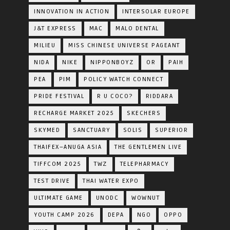
INNOVATION IN ACTION
INTERSOLAR EUROPE
J&T EXPRESS
MAC
MALO DENTAL
MILIEU
MISS CHINESE UNIVERSE PAGEANT
NIDA
NIKE
NIPPONBOYZ
OR
PAIH
PEA
PIM
POLICY WATCH CONNECT
PRIDE FESTIVAL
R U COCO?
RIDDARA
RECHARGE MARKET 2025
SKECHERS
SKYMED
SANCTUARY
SOLIS
SUPERIOR
THAIFEX–ANUGA ASIA
THE GENTLEMEN LIVE
TIFFCOM 2025
TWZ
TELEPHARMACY
TEST DRIVE
THAI WATER EXPO
ULTIMATE GAME
UNODC
WOWNUT
YOUTH CAMP 2026
DEPA
NGO
OPPO