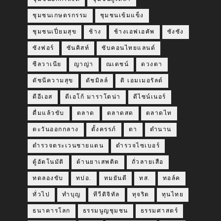
ชุมชนเกษตรกรรม
ชุมชนเข้มแข็ง
ชุมชนเปี่ยมสุข
ช้าง
ช้างเอฟเอคัพ
ซังซัง
ซังฟอร์
ซันคิสท์
ซับคอนไทยแลนด์
ซีลวาเนีย
ญาญ่า
ณเดชน์
ดวงตา
ดัชนีความสุข
ดัชมิลล์
ดิ เอมเมอรัลด์
ดีอีเอส
ดีเอโก้ มาราโดน่า
ดีไซน์เนอร์
ดื่มแล้วขับ
ตลาด
ตลาดสด
ตลาดไท
ตะวันออกกลาง
ตั้งครรภ์
ตา
ตำนาน
ตำรวจตระเวนชายแดน
ตำรวจไซเบอร์
ตู้อัตโนมัติ
ต้านยาเสพติด
ถั่วลายเสือ
ทดลองขับ
ทปอ.
ทมยันตี
ทส.
ทอล์ค
ทั่วไป
ทำบุญ
ทีวีดิจิทัล
ทุจริต
ทุนไทย
ธนาคารโลก
ธรรมนูญชุมชน
ธรรมศาสตร์