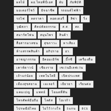
ผลไม้
ผอ.ไทยพีบีเอส
ผับ
ภัยพิบัติ
มอเตอร์โชว์
มิจฉาชีพ
รถยนต์ไฟฟ้า
รถไฟ
ลดราคา
ลอตเตอรี่
ลิซ่า
วิ่ง
วุฒิสภา
ศิลปหัตถกรรม
ส.ส.
สถ.
สมาร์ทโฟน
สมุนไพร
สินค้า
สื่อสารมวลชน
สุขภาวะ
หาเสียง
ห้างสรรพสินค้า
อภิปราย
อว.
อาชญากรรม
อีคอมเมิร์ซ
ฺบิ๊กซี
เครื่องดื่ม
เคาท์ดาวน์
เชียงราย
เซเว่นอีเลฟเว่น
เถ้าแก่น้อย
เทคโนโลยี
เปิดประเทศ
เมืองสุขสยาม
เมเจอร์
เยียวยา
เรียนต่อ
แคมเปญ
แพทย์
โฉนดที่ดิน
โทรศัพท์มือถือ
โลตัส
โฮเรก้า
ไปรษณีย์ไทย
ไม่ไว้วางใจ
5แกน
BCG