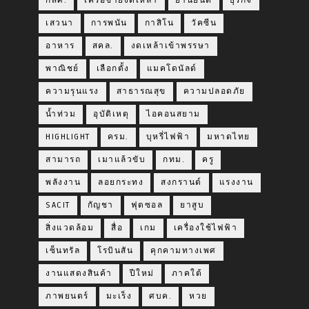
กสศ.
เครือข่ายงดเหล้า
ยานยนต์
ธุรกิจ
เสวนา
การพนัน
กาสิโน
วัคซีน
อาหาร
สคล.
งดเหล้าเข้าพรรษา
พาณิชย์
เลือกตั้ง
แมคโดนัลด์
ความรุนแรง
สาธารณสุข
ความปลอดภัย
น้ำท่วม
อุบัติเหตุ
ไอคอนสยาม
HIGHLIGHT
ครม.
บุหรี่ไฟฟ้า
มหาดไทย
สามารถ
เมาแล้วขับ
กทม.
ครู
พลังงาน
ลอยกระทง
สงกรานต์
แรงงาน
SACIT
กัญชา
ฟุตซอล
ยาสูบ
สิ่งแวดล้อม
สื่อ
เกม
เครื่องใช้ไฟฟ้า
เซ็นทรัล
โรบินสัน
คุกคามทางเพศ
งานแสดงสินค้า
ปีใหม่
ภาคใต้
ภาพยนตร์
มะเร็ง
ศบค.
หวย