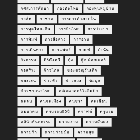
กศส.การศึกษา
กองทัพไทย
กองทุนหมู่บ้าน
กอล์ฟ
กาชาด
การการค้าภายใน
การทูตไทย–จีน
การบินไทย
การประปา
การพิมพ์
การสื่อสาร
การอ่าน
การเดินทาง
การแพทย์
กาแฟ
กำนัน
กิจกรรม
กิริณีเทวี
กุ้ง
กู๊ด ด็อกเตอร์
ก่อสร้าง
ก้าวไกล
ของขวัญวันเด็ก
ของเล่น
ข่าวทั่ว
ข่าวลวง
ข้อมูล
ข้าวชาวนาไทย
คณิตศาสตร์โอลิมปิก
คนจน
คนจนเมือง
คนชรา
คนเชือน
คมนาคม
ครบรอบ50ปี
คราฟต์
ครูหยุย
คลินิกทันตกรรม
ความงาม
ความมั่นคง
ความรัก
ความร่วมมือ
ความสุข