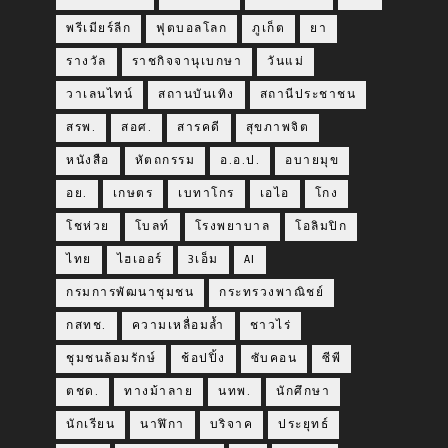
พรีเมียร์ลีก
ฟุตบอลโลก
ภูเก็ต
ยา
รางวัล
ราชกิจจานุเบกษา
วันแม่
วาเลนไทน์
สถานบันเทิง
สถานีประชาชน
สรพ.
สอศ.
สารคดี
สุขภาพจิต
หนังสือ
หัตถกรรม
อ.อ.ป.
อบายมุข
อย.
เกษตร
เบทาโกร
เอไอ
โกง
โชห่วย
โบลท์
โรงพยาบาล
โอลิมปิก
ไทย
ไฮเออร์
3เอ็ม
AI
กรมการพัฒนาชุมชน
กระทรวงพาณิชย์
กสทช.
ความเหลื่อมล้ำ
ชาวไร่
ชุมชนล้อมรักษ์
ช้อปปิ้ง
ซับคอน
ซีพี
ตชด.
ทางม้าลาย
นทพ.
นักศึกษา
นักเรียน
นาฬิกา
บริจาค
ประยุทธ์