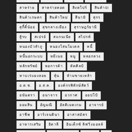
สาหร่าย
สาหร่ายทอด
สิงคโปร์
สินค้าGI
สินค้าเกษตร
สินค้าใหม่
สึนามิ
สุกร
สุกี้ตี๋น้อย
สุขกลางเมือง
สุราษฎร์ธานี
สู้รบ
สเปรย์
สแกนเนีย
สไปรท์
หนองบัวลำภู
หนองโสนโมเดล
หนี้
หนี้นอกระบบ
หมีเนย
หมู
หลอกลวง
หลักทรัพย์
หอการค้า
หัตศิลป์
หาบเร่แผงลอย
หุ้น
ห้ามขายเหล้า
อ.ต.ช.
อ.ส.ค.
องค์กรพิทักษ์สัตว์
อนันตรา
อนาจาร
อวกาศ
ออปโป้
ออมสิน
อัญมณี
อัลติเมตเกม
อาจารย์
อาชีพ
อาร์เจนตินา
อาสาสมัคร
อาหารเสริม
อิตาลี
อินเด็กซ์ ลิฟวิ่งมอลล์