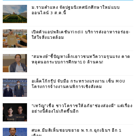
ม.รามคำแหง จัดปฐมนิเทศนักศึกษาใหม่แบบ
ออนไลน์ 3 ส.ค.นี้
เปิดตัวแอปพลิเคชันYindii บริการส่งอาหารอร่อย-
ใส่ใจสิ่งแวดล้อม
"สมพงษ์"ชี้ปัญหาเด็กเยาวชนทวีความรุนแรง คาด
หลุดนอกระบบการศึกษา10 ล้านคน!
อเด็คโก้กรุ๊ป จับมือ กระทรวงแรงงาน เซ็น MOU
โครงการจ้างงานคนพิการเชิงสังคม
"เทวัญ"เชื่อ ชาวโคราชให้อภัย"ช่องส่องผี" แต่เรื่อง
อย่างนี้ต้องไม่เกิดขึ้นอีก
ศบค.มีมติเห็นชอบขยาย พ.ร.ก.ฉุกเฉินฯ อีก 1