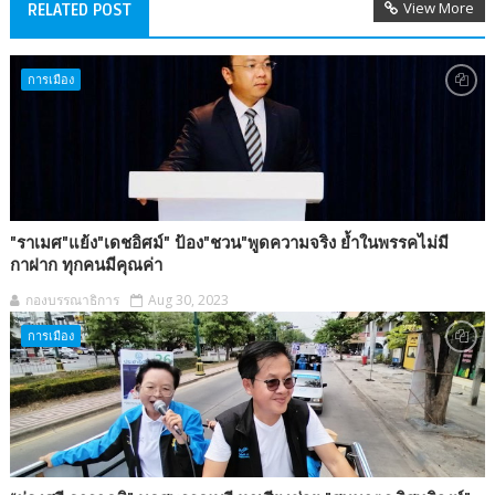
View More
RELATED POST
การเมือง
"ราเมศ"แย้ง"เดชอิศม์" ป้อง"ชวน"พูดความจริง ย้ำในพรรคไม่มี
กาฝาก ทุกคนมีคุณค่า
กองบรรณาธิการ
Aug 30, 2023
การเมือง