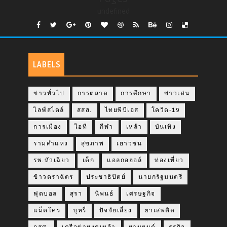
undefined
LABELS
ข่าวทั่วไป
การตลาด
การศึกษา
ข่าวเด่น
ไลฟ์สไตล์
สสส.
ไทยพีบีเอส
โควิด-19
การเมือง
ไอที
กีฬา
เหล้า
บันเทิง
รามคำแหง
สุขภาพ
เยาวชน
รพ.หัวเฉียว
เด็ก
แอลกอฮอล์
ท่องเที่ยว
ข้าวตราฉัตร
ประชาธิปัตย์
นายกรัฐมนตรี
ฟุตบอล
สุรา
นิพนธ์
เศรษฐกิจ
แม็คโคร
บุหรี่
ปัจจัยเสี่ยง
ยาเสพติด