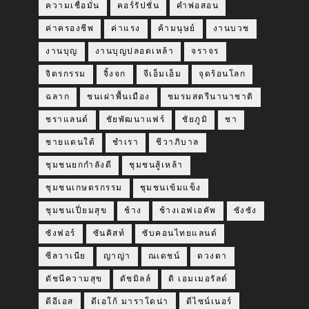
ความเชื่อมั่น
คอร์รัปชั่น
คำพ่อสอน
ค่าครองชีพ
ค่าแรง
ค้ามนุษย์
งานบวช
งานบุญ
งานบุญปลอดเหล้า
จราจร
จิตรกรรม
จิ้งจก
จีเอ็มเอ็ม
จุดร้อนโลก
ฉลาก
ชนเผ่าพื้นเมือง
ชมรมสตรีนานาชาติ
ชราแลนด์
ชัยพัฒนาแฟร์
ชัยภูมิ
ชา
ชายแดนใต้
ชำเรา
ชีวาภิบาล
ชุมชนยกกำลังดี
ชุมชนสู้เหล้า
ชุมชนเกษตรกรรม
ชุมชนเข้มแข็ง
ชุมชนเปี่ยมสุข
ช้าง
ช้างเอฟเอคัพ
ซังซัง
ซังฟอร์
ซันคิสท์
ซับคอนไทยแลนด์
ซีลวาเนีย
ญาญ่า
ณเดชน์
ดวงตา
ดัชนีความสุข
ดัชมิลล์
ดิ เอมเมอรัลด์
ดีอีเอส
ดีเอโก้ มาราโดน่า
ดีไซน์เนอร์