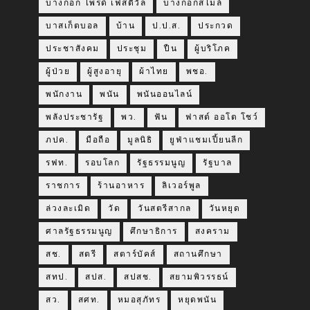
บางกอก ไพรด์ เฟสติวัล
บางกอกสไมล์
บาสเก็ตบอล
บ้าน
ป.ป.ส.
ประกวด
ประชาสังคม
ประชุม
ปืน
ผู้บริโภค
ผู้ป่วย
ผู้สูงอายุ
ผ้าไทย
พชอ.
พนักงาน
พนัน
พนันออนไลน์
พลังประชารัฐ
พว.
ฟัน
ฟาสต์ ออโต โชว์
ภปค.
มือถือ
มูลนิธิ
ยูฟ่าแชมเปี้ยนลีก
รฟท.
รอบโลก
รัฐธรรมนูญ
รัฐบาล
ราชการ
ร้านอาหาร
ลิเวอร์พูล
ล่วงละเมิด
วัด
วันสตรีสากล
วันหยุด
ศาลรัฐธรรมนูญ
ศึกษาธิการ
สงคราม
สช.
สตรี
สตาร์บัคส์
สถานศึกษา
สทป.
สปส.
สปสช.
สยามพิวรรธน์
สว.
สศท.
หมอสุภัทร
หยุดพนัน