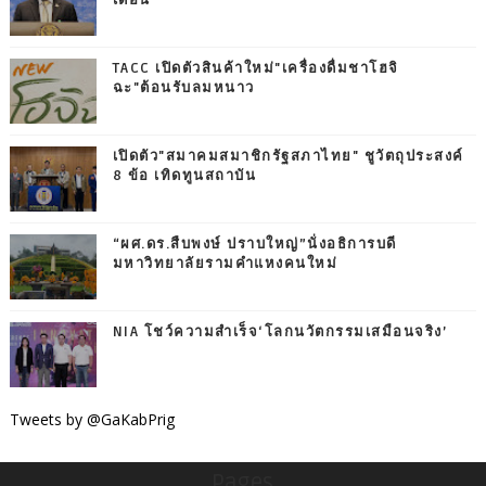
เดือน
TACC เปิดตัวสินค้าใหม่"เครื่องดื่มชาโฮจิ
ฉะ"ต้อนรับลมหนาว
เปิดตัว"สมาคมสมาชิกรัฐสภาไทย" ชูวัตถุประสงค์
8 ข้อ เทิดทูนสถาบัน
“ผศ.ดร.สืบพงษ์ ปราบใหญ่”นั่งอธิการบดี
มหาวิทยาลัยรามคำแหงคนใหม่
NIA โชว์ความสำเร็จ‘โลกนวัตกรรมเสมือนจริง’
Tweets by @GaKabPrig
Pages