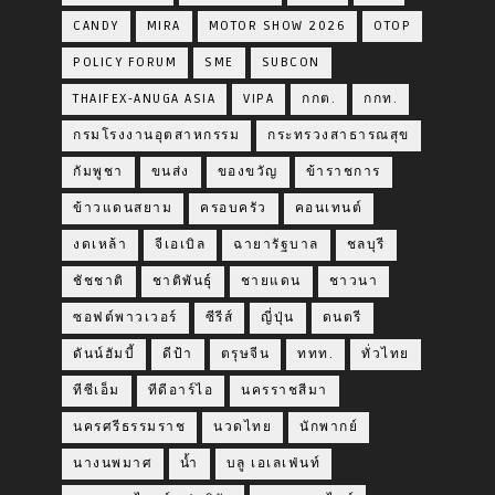
CANDY
MIRA
MOTOR SHOW 2026
OTOP
POLICY FORUM
SME
SUBCON
THAIFEX-ANUGA ASIA
VIPA
กกต.
กกท.
กรมโรงงานอุตสาหกรรม
กระทรวงสาธารณสุข
กัมพูชา
ขนส่ง
ของขวัญ
ข้าราชการ
ข้าวแดนสยาม
ครอบครัว
คอนเทนต์
งดเหล้า
จีเอเบิล
ฉายารัฐบาล
ชลบุรี
ชัชชาติ
ชาติพันธุ์
ชายแดน
ชาวนา
ซอฟต์พาวเวอร์
ซีรีส์
ญี่ปุ่น
ดนตรี
ดันน์ฮัมบี้
ดีป้า
ตรุษจีน
ททท.
ทั่วไทย
ทีซีเอ็ม
ทีดีอาร์ไอ
นครราชสีมา
นครศรีธรรมราช
นวดไทย
นักพากย์
นางนพมาศ
น้ำ
บลู เอเลเฟ่นท์