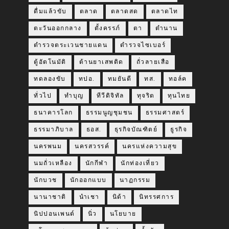
ดื่มแล้วขับ
ตลาด
ตลาดสด
ตลาดไท
ตะวันออกกลาง
ตั้งครรภ์
ตา
ตำนาน
ตำรวจตระเวนชายแดน
ตำรวจไซเบอร์
ตู้อัตโนมัติ
ต้านยาเสพติด
ถั่วลายเสือ
ทดลองขับ
ทปอ.
ทมยันตี
ทส.
ทอล์ค
ทั่วไป
ทำบุญ
ทีวีดิจิทัล
ทุจริต
ทุนไทย
ธนาคารโลก
ธรรมนูญชุมชน
ธรรมศาสตร์
ธรรมาภิบาล
ธอส.
ธุรกิจบัณฑิตย์
ธูรกิจ
นครพนม
นครสวรรค์
นครแห่งความสุข
นมถั่วเหลือง
นักกีฬา
นักท่องเที่ยว
นักบวช
นักออกแบบ
นาฏกรรม
นานาชาติ
นำเชา
นิด้า
นิทรรศการ
นิปปอนเพนต์
นิ่ว
นโยบาย