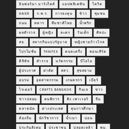
อินฟอร์มา มาร์เก็ตส์
แอปพลิเคชัน
โควิด
HAIER
ก.พ.ร.
การลงทุน
ข้าว
ชุมชน
ถนน
ทหาร
ทีมชาติไทย
น้ำพริก
ผลสำรวจ
ผู้หญิง
ละคร
วันเด็ก
ศิลปะ
สธ.
สลากกินแบ่งรัฐบาล
หญิงชายก้าวไกล
โปรโมชั่น
THAIFEX
คนละครึ่ง
คอนเสิร์ต
ดิจิทัล
ตำรวจ
นวัตกรรม
บีโอไอ
ผู้ประกาศ
ผ่าตัด
สสว.
สุขสยาม
อบรม
อุตสาหกรรม
เกษตรกร
เบียร์
ไรเดอร์
CRAFTS BANGKOK
กินเจ
ข่าว
ข่าวปลอม
คนพิการ
คิง เพาเวอร์
จีน
ตลาดนัด
ต่างประเทศ
ทุนการศึกษา
ท้องถิ่น
นักวิชาการ
น้ำเมา
บ่อน
ประกันสังคม
ประชาชน
ปลอดเหล้า
พม.