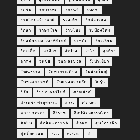
รถชน
รถบรรทุก
รถยนต์
รทสช.
รวมไทยสร้างชาติ
รองเท้า
รักต้องรอด
รักษา
รักษาโรค
รักษ์ไทย
รับน้องใหม่
รับสมัคร ผอ.ไทยพีบีเอส
ราชภัฏ
ร้องเรียน
ร้อยเอ็ด
ลาลีกา
ลำปาง
ลำไย
ลูกจ้าง
ลูกทุ่ง
วนชัย
วอลเล่ย์บอล
วังน้ำเขียว
วัฒนธรรม
วัดท่ากระเทียม
วันพระใหญ่
วันพ่อแห่งชาติ
วันแห่งความรัก
วัยรุ่น
วิจัย
วินมอเตอร์ไซค์
ศรัณย์วุฒิ
ศรเพชร ศรสุพรรณ
ศวส.
ศอ.บต.
ศาลปกครอง
ศิริราช
ศิลปหัตถกรรมไทย
ศิลปิน
ศิลปินแห่งชาติ
ศีลอด
ศูนย์การค้า
ศูนย์ทดสอบ
ส.ว.
ส.ส.ท.
สก.