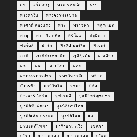
ฝน
ฝรั่งเศส}
พรบ.ฟอกเงิน
พรม
พรรคกรีน
พรรคร่วมรัฐบาล
พรศักดิ์ ส่องแสง
พระ
พราวฟ้า
พลุระเบิด
พายุ
พาว มิราเคิล
พีซีโฮม
ฟลูอิดรา
ฟอร์บส์
ฟาร์ม
ฟิลลิป มอร์ริส
ฟีเจอร์
ภาษี
ภาษีสรรพสามิต
ภูมิคุ้มกัน
ม.มหิดล
มช.
มธ.
มวยไทย
มสส.
มหกรรมการอ่าน
มหาวิทยาลัย
มหิดล
มังกรฟ้า
มามี่โพโค
มาม่า
มิดัส
มิสเตอร์ โดนัท
มูฟเวนดี้
มูลนิธิขวัญชุมชน
มูลนิธิชัยพัฒนา
มูลนิธิรักษ์ไทย
มูลนิธิเด็กเยาวชน
มูลนิธิไทย
ยท.
ยานยนต์ไฟฟ้า
ยารักษามะเร็ง
ยุบสภา
ยุโรป
ยูเนียนแพน
ยูเนี่ยนแพน
ยูโอบี