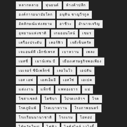
หลากหลาย
หุ่นยนต์
ห้างค้าปลีก
องค์การอนามัยโลก
อนุทิน ชาญวีรกูล
อัตลักษณ์แห่งสยาม
อาชีวะ
อำนาจเจริญ
อุทยานแห่งชาติ
เกมออนไลน์
เขมร
เครื่องประดับ
เคอร์ฟิว
เจดีเซ็นทรัล
เจแอนด์ที เอ็กซ์เพรส
เบาหวาน
เพลง
เมสซี่
เมาน์เท่น บี
เมืองเศรษฐกิจพอเพียง
เมเจอร์ ซีนีเพล็กซ์
เลอโนโว
เอปสัน
เอส เอฟ
เอสเอ็มอี
เอสโซ่
เอเปค
แต่งงาน
แท็กซี่
แพทองธาร
แม่
โซล่าเซลล์
โตชิบา
โปรดเกล้าฯ
โรค
โรคภูมิแพ้
โรคเบาหวาน
โรงภาพยนตร์
โรงเรียนนานาชาติ
โรงแรม
โอทอป
ไข้หวัดใหญ่
ไฟฟ้า
ไลฟ์สไตล์ วาไรตี้