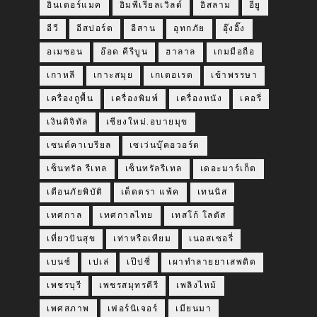
อินเตอร์แมค
อิมพีเรียลเวิลด์
อิสลาม
อียู
อีวี
อีสปอร์ต
อีสาน
อุทกภัย
อุ๊งอิ๊ง
อเมซอน
อ๊อด คีรีบูน
ฮาลาล
เกมมือถือ
เกาหลี
เกาะสมุย
เกเตอเรด
เข้าพรรษา
เครื่องถูพื้น
เครื่องพิมพ์
เครื่องหนัง
เคอรี่
เงินดิจิทัล
เชียงใหม่.อบายมุข
เซนต์คาเบรียล
เซเว่นบุ๊คอวอร์ด
เซ็นทรัล รีเทล
เซ็นทรัลรีเทล
เดอะมาร์เก็ต
เตือนภัยพิบัติ
เต็ดตรา แพ้ค
เทนนิส
เทศกาล
เทศกาลไทย
เทสโก้ โลตัส
เที่ยวปันสุข
เท่าหรือเทียม
เนอสเซอรี่
เบนซ์
เปเล่
เป๊ปซี่
เผาทำลายยาเสพติด
เพชรบุรี
เพชรสมุทรคีรี
เพลิงไหม้
เพศสภาพ
เฟอร์นิเจอร์
เมียนมา