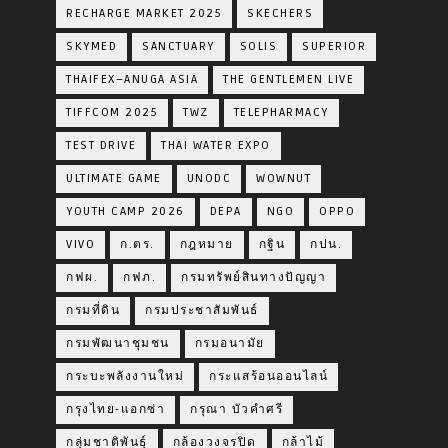
RECHARGE MARKET 2025
SKECHERS
SKYMED
SANCTUARY
SOLIS
SUPERIOR
THAIFEX–ANUGA ASIA
THE GENTLEMEN LIVE
TIFFCOM 2025
TWZ
TELEPHARMACY
TEST DRIVE
THAI WATER EXPO
ULTIMATE GAME
UNODC
WOWNUT
YOUTH CAMP 2026
DEPA
NGO
OPPO
VIVO
ก.ตร.
กฎหมาย
กฐิน
กปน.
กฟผ.
กฟภ.
กรมทรัพย์สินทางปัญญา
กรมที่ดิน
กรมประชาสัมพันธ์
กรมพัฒนาชุมชน
กรมอนามัย
กระบะพลังงานใหม่
กระแสร้อนออนไลน์
กรุงไทย-แอกซ่า
กรุณา บัวคำศรี
กลุ่มชาติพันธุ์
กล้องวงจรปิด
กล้าไม้