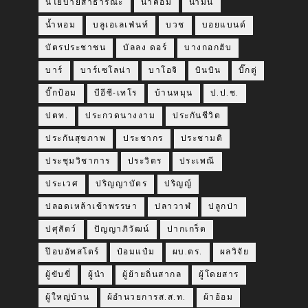
นโยบายสาธารณะ
น้าค่อม
น้ำมัน
น้ำหอม
บลูเอเลเฟ่นท์
บวช
บอยแบนด์
บัตรประชาชน
บัลลง ดอร์
บางกอกฮับ
บาร์
บาร์เซโลน่า
บาโอจิ
บินบิน
บิ๊กตู่
บิ๊กป้อม
บีอีซี-เทโร
บ้านหมุน
ป.ป.ช.
ปตท.
ประกวดนางงาม
ประกันชีวิต
ประกันสุขภาพ
ประชากร
ประชามติ
ประชุมวิชาการ
ประวิตร
ประเพณี
ประเวศ
ปริญญาบัตร
ปริญญ์
ปลอดเหล้าเข้าพรรษา
ปลาวาฬ
ปลูกป่า
ปศุสัตว์
ปัญญาภิวัฒน์
ปากเกร็ด
ป๊อบอัพสโตร์
ป๋อมแป๋ม
ผบ.ตร.
ผลวิจัย
ผู้ขับขี่
ผู้นำ
ผู้ย้ายถิ่นสากล
ผู้โดยสาร
ผู้ใหญ่บ้าน
ผ้อำนวยการส.ส.ท.
ผ้าอ้อม