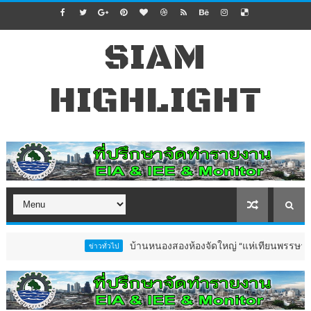
SIAM
HIGHLIGHT
บ้านหนองสองห้องจัดใหญ่ “แห่เทียนพรรษา–ผ้าป่าซาเ
ข่าวทั่วไป