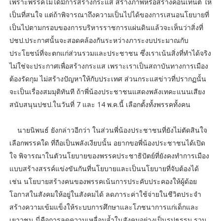
เพราะพรรคไม่ได้มีการสร้างกระแส สร้างภาพหรือสร้างคอนเทนต์ ให้
เป็นที่สนใจ แต่ถ้าพิจารณาถึงความเป็นไปได้ของการเสนอนโยบายที่
เป็นไปตามกรอบของการบริหารราชการแผ่นดินแล้วจะเห็นว่าสิ่งที่
ปชป.ประกาศนั้นจะสอดคล้องกันระหว่างภาระงบประมาณกับ
ประโยชน์ที่จะตกแก่ส่วนรวมและประชาชน ซึ่งเราเน้นสิ่งที่ทำได้จริง
ไม่ใช่จะประกาศเพื่อสร้างกระแส เพราะเราเป็นสถาบันทางการเมือง
ต้องรัดกุม ไม่สร้างปัญหาให้กับประเทศ ส่วนกระแสข่าวที่ปรากฏนั้น
จะเป็นเรื่องสมมุติทันที ถ้าพี่น้องประชาชนแสดงพลังเทคะแนนเสียง
สนับสนุนปชป.ในวันที่ 7 และ 14 พ.ค.นี้ เลือกตั้งทั้งพรรคทั้งคน
นายนิพนธ์ ยังกล่าวอีกว่า ในส่วนพี่น้องประชาชนที่ยังไม่ตัดสินใจ
เลือกพรรคใด ที่ถือเป็นพลังเงียบนั้น อยากขอพี่น้องประชาชนได้เปิด
ใจ พิจารณาในตัวนโยบายของพรรคประชาธิปัตย์ที่ยังคงทำการเมือง
แบบสร้างสรรค์แข่งขันกันที่นโยบายและเป็นนโยบายที่จับต้องได้
เช่น นโยบายสร้างคนของพรรคเน้นการประคับประคองให้ผู้ด้อย
โอกาสในสังคมให้อยู่ในสังคมได้ ลดภาระค่าใช้จ่ายในชีวิตประจำ
สร้างความเข้มแข็งให้ระบบการศึกษาและโภชนาการแก่เด็กและ
เยาวชน นี่คือการลดความเหลื่อมล้ำในสังคมอย่างเป็นรูปธรรม รวม