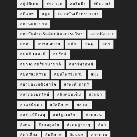
สกู๊ปพิเศษ
สขภาวะ
สตรีมมิ่ง
สติกเกอร์
สติแอพ
สตูล
สถานบันเทิงครบวงจร
สถานพยาบาล
สถาบันส่งเสริมศิลปหัตถกรรมไทย
สถาปนิก’69
สทท.
สบาย สบาย
สปก.
สพฐ.
สภา
สมบัติ เมทะนี
สมรักษ์
สมาคมสตรีนานาชาติ
สมาร์ทวอทช์
สมุทรสงคราม
สมุนไพรวังพรม
สมุย
สยามอะเมซิ่งพาร์ค
สรพงศ์ ชาตรี
สลากออมทรัพย์
สลิมคอนเซ็ป
สวนป่า
สวนสุนันทา
สวัสดิภาพ
สสวท.
สสส.อุบัติเหตุ
สหรัฐอเมริกา
สอบสวน
สังคม
สังคมสูงวัย
สังคมสูงอายุ
สัตว์
สัตว์เลี้ยง
สันติภาพ
สัมมนา
สายด่วน