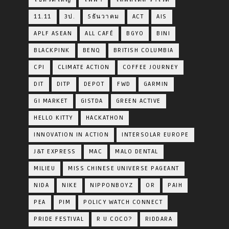
11.11
3ป.
5ธันวาคม
ACT
AIS
APLF ASEAN
ALL CAFÉ
BGYO
BINI
BLACKPINK
BENQ
BRITISH COLUMBIA
CPI
CLIMATE ACTION
COFFEE JOURNEY
DIT
DITP
DEPOT
FWD
GARMIN
GI MARKET
GISTDA
GREEN ACTIVE
HELLO KITTY
HACKATHON
INNOVATION IN ACTION
INTERSOLAR EUROPE
J&T EXPRESS
MAC
MALO DENTAL
MILIEU
MISS CHINESE UNIVERSE PAGEANT
NIDA
NIKE
NIPPONBOYZ
OR
PAIH
PEA
PIM
POLICY WATCH CONNECT
PRIDE FESTIVAL
R U COCO?
RIDDARA