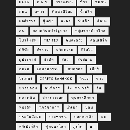
HAIER
ก.พ.ร.
การลงทุน
ข้าว
ชุมชน
ถนน
ทหาร
ทีมชาติไทย
น้ำพริก
ผลสำรวจ
ผู้หญิง
ละคร
วันเด็ก
ศิลปะ
สธ.
สลากกินแบ่งรัฐบาล
หญิงชายก้าวไกล
โปรโมชั่น
THAIFEX
คนละครึ่ง
คอนเสิร์ต
ดิจิทัล
ตำรวจ
นวัตกรรม
บีโอไอ
ผู้ประกาศ
ผ่าตัด
สสว.
สุขสยาม
อบรม
อุตสาหกรรม
เกษตรกร
เบียร์
ไรเดอร์
CRAFTS BANGKOK
กินเจ
ข่าว
ข่าวปลอม
คนพิการ
คิง เพาเวอร์
จีน
ตลาดนัด
ต่างประเทศ
ทุนการศึกษา
ท้องถิ่น
นักวิชาการ
น้ำเมา
บ่อน
ประกันสังคม
ประชาชน
ปลอดเหล้า
พม.
พรีเมียร์ลีก
ฟุตบอลโลก
ภูเก็ต
ยา