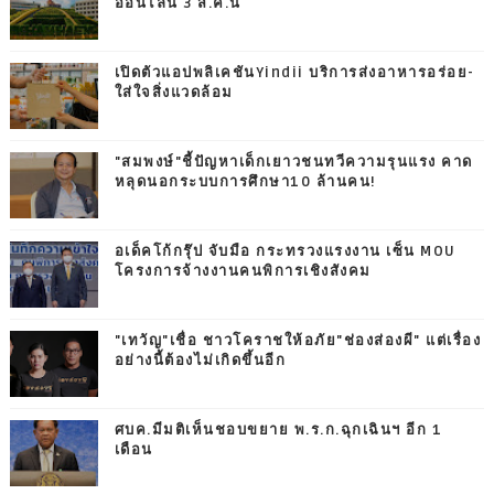
ออนไลน์ 3 ส.ค.นี้
เปิดตัวแอปพลิเคชันYindii บริการส่งอาหารอร่อย-
ใส่ใจสิ่งแวดล้อม
"สมพงษ์"ชี้ปัญหาเด็กเยาวชนทวีความรุนแรง คาด
หลุดนอกระบบการศึกษา10 ล้านคน!
อเด็คโก้กรุ๊ป จับมือ กระทรวงแรงงาน เซ็น MOU
โครงการจ้างงานคนพิการเชิงสังคม
"เทวัญ"เชื่อ ชาวโคราชให้อภัย"ช่องส่องผี" แต่เรื่อง
อย่างนี้ต้องไม่เกิดขึ้นอีก
ศบค.มีมติเห็นชอบขยาย พ.ร.ก.ฉุกเฉินฯ อีก 1
เดือน