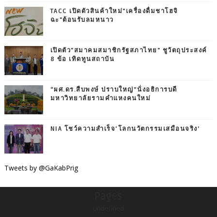
TACC เปิดตัวสินค้าใหม่"เครื่องดื่มชาโฮจิ
ฉะ"ต้อนรับลมหนาว
เปิดตัว"สมาคมสมาชิกรัฐสภาไทย" ชูวัตถุประสงค์
8 ข้อ เทิดทูนสถาบัน
“ผศ.ดร.สืบพงษ์ ปราบใหญ่”นั่งอธิการบดี
มหาวิทยาลัยรามคำแหงคนใหม่
NIA โชว์ความสำเร็จ‘โลกนวัตกรรมเสมือนจริง’
Tweets by @GaKabPrig
Pages
undefined