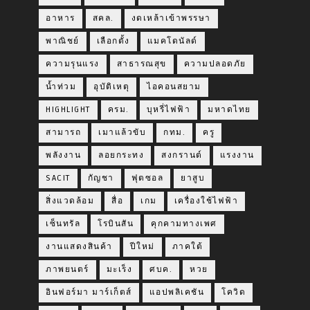
อาหาร
สคล.
งดเหล้าเข้าพรรษา
พาณิชย์
เลือกตั้ง
แมคโดนัลด์
ความรุนแรง
สาธารณสุข
ความปลอดภัย
น้ำท่วม
อุบัติเหตุ
ไอคอนสยาม
HIGHLIGHT
ครม.
บุหรี่ไฟฟ้า
มหาดไทย
สามารถ
เมาแล้วขับ
กทม.
ครู
พลังงาน
ลอยกระทง
สงกรานต์
แรงงาน
SACIT
กัญชา
ฟุตซอล
ยาสูบ
สิ่งแวดล้อม
สื่อ
เกม
เครื่องใช้ไฟฟ้า
เซ็นทรัล
โรบินสัน
คุกคามทางเพศ
งานแสดงสินค้า
ปีใหม่
ภาคใต้
ภาพยนตร์
มะเร็ง
ศบค.
หวย
อินฟอร์มา มาร์เก็ตส์
แอปพลิเคชัน
โควิด