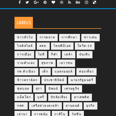
LABELS
ข่าวทั่วไป
การตลาด
การศึกษา
ข่าวเด่น
ไลฟ์สไตล์
สสส.
ไทยพีบีเอส
โควิด-19
การเมือง
ไอที
กีฬา
เหล้า
บันเทิง
รามคำแหง
สุขภาพ
เยาวชน
รพ.หัวเฉียว
เด็ก
แอลกอฮอล์
ท่องเที่ยว
ข้าวตราฉัตร
ประชาธิปัตย์
นายกรัฐมนตรี
ฟุตบอล
สุรา
นิพนธ์
เศรษฐกิจ
แม็คโคร
บุหรี่
ปัจจัยเสี่ยง
ยาเสพติด
กสศ.
เครือข่ายงดเหล้า
ยานยนต์
ธุรกิจ
เสวนา
การพนัน
กาสิโน
วัคซีน