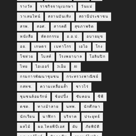
รางวัล
ราชกิจจานุเบกษา
วันแม่
วาเลนไทน์
สถานบันเทิง
สถานีประชาชน
สรพ.
สอศ.
สารคดี
สุขภาพจิต
หนังสือ
หัตถกรรม
อ.อ.ป.
อบายมุข
อย.
เกษตร
เบทาโกร
เอไอ
โกง
โชห่วย
โบลท์
โรงพยาบาล
โอลิมปิก
ไทย
ไฮเออร์
3เอ็ม
AI
กรมการพัฒนาชุมชน
กระทรวงพาณิชย์
กสทช.
ความเหลื่อมล้ำ
ชาวไร่
ชุมชนล้อมรักษ์
ช้อปปิ้ง
ซับคอน
ซีพี
ตชด.
ทางม้าลาย
นทพ.
นักศึกษา
นักเรียน
นาฬิกา
บริจาค
ประยุทธ์
ผลไม้
ผอ.ไทยพีบีเอส
ผับ
ภัยพิบัติ