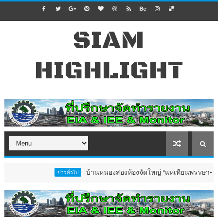
SIAM
HIGHLIGHT
บ้านหนองสองห้องจัดใหญ่ “แห่เทียนพรรษา–ผ้าป่าซาเล้งป
ข่าวทั่วไป