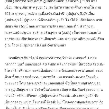
(สสส.) จัดการประชุมเชิงปฏิบัติการแลกเปลี่ยนเรียนรู้ “โชว์ แชร์
เชื่อม เชิดชูเกียรติ” ครูปฐมวัยและผู้บริหารสถานศึกษา ภาคใต้ ภาย
ใต้โครงการปลูกพลังบวกเพื่อสร้างจิตสำนึกภูมิคุ้มกันปัจจัยเสี่ยง
(เหล้า–บุหรี่) สู่สุขภาวะที่ดีของเด็กปฐมวัย โดยได้รับเกียรติจาก นาย
พิทยา จินาวัฒน์ คณะกรรมการบริหารแผนคณะที่ 1 สำนักงาน
กองทุนสนับสนุนการสร้างเสริมสุขภาพ (สสส.) เป็นประธานมอบโล่
รางวัลและเกียรติบัตรสถานศึกษาต้นแบบ และสถานศึกษาแหล่งเรียน
รู้ ณ โรงแรมชุมพรการ์เดนส์ จังหวัดชุมพร
นายพิทยา จินาวัฒน์ คณะกรรมการบริหารแผนคณะที่ 1 สสส.
กล่าวว่า บุหรี่ แอลกอฮอล์ สิ่งเสพติด และการพนัน เป็นปัจจัยเสี่ยงเชิง
โครงสร้างที่ส่งผลกระทบต่อพัฒนาการเด็กและเยาวชนไทยอย่างรอบ
ด้าน ทั้งสมอง พฤติกรรม สุขภาพจิต และความมั่นคงทางสังคมใน
ระยะยาว โดยเฉพาะบุหรี่และแอลกอฮอล์ ซึ่งเป็นสาเหตุสำคัญของ
การสูญเสียสุขภาวะ จึงจำเป็นต้องยกระดับการป้องกันเชิงระบบ ผ่าน
การสร้างทักษะชีวิตและภูมิคุ้มกันทางสังคมตั้งแต่ระดับปฐมวัย ซึ่ง
เป็นการลงทุนเชิงนโยบายที่ให้ผลยั่งยืน “โครงการปลูกพลังบวกฯ” ถือ
เป็นกลไกสำคัญในการเสริมพลังสถานศึกษาและบุคลากรทางการ