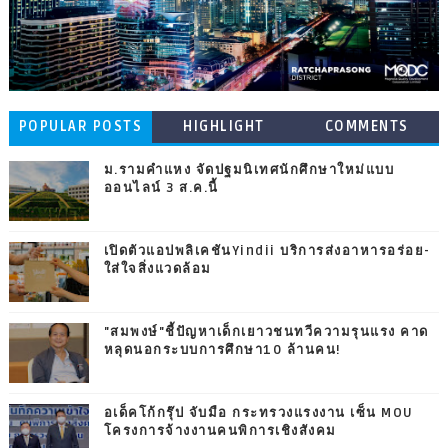
POPULAR POSTS
HIGHLIGHT
COMMENTS
ม.รามคำแหง จัดปฐมนิเทศนักศึกษาใหม่แบบ
ออนไลน์ 3 ส.ค.นี้
เปิดตัวแอปพลิเคชันYindii บริการส่งอาหารอร่อย-
ใส่ใจสิ่งแวดล้อม
"สมพงษ์"ชี้ปัญหาเด็กเยาวชนทวีความรุนแรง คาด
หลุดนอกระบบการศึกษา10 ล้านคน!
อเด็คโก้กรุ๊ป จับมือ กระทรวงแรงงาน เซ็น MOU
โครงการจ้างงานคนพิการเชิงสังคม