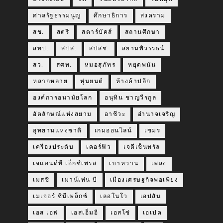
ศาลรัฐธรรมนูญ
ศึกษาธิการ
สงคราม
สช.
สตรี
สตาร์บัคส์
สถานศึกษา
สทป.
สปส.
สปสช.
สยามพิวรรธน์
สว.
สศท.
หมอสุภัทร
หยุดพนัน
หลากหลาย
หุ่นยนต์
ห้างค้าปลีก
องค์การอนามัยโลก
อนุทิน ชาญวีรกูล
อัตลักษณ์แห่งสยาม
อาชีวะ
อำนาจเจริญ
อุทยานแห่งชาติ
เกมออนไลน์
เขมร
เครื่องประดับ
เคอร์ฟิว
เจดีเซ็นทรัล
เจแอนด์ที เอ็กซ์เพรส
เบาหวาน
เพลง
เมสซี่
เมาน์เท่น บี
เมืองเศรษฐกิจพอเพียง
เมเจอร์ ซีนีเพล็กซ์
เลอโนโว
เอปสัน
เอส เอฟ
เอสเอ็มอี
เอสโซ่
เอเปค