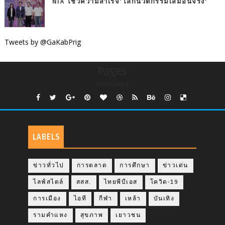
NIA โชว์ความสำเร็จ‘โลกนวัตกรรมเสมือนจริง’
Tweets by @GaKabPrig
Pages
undefined
LABELS
ข่าวทั่วไป
การตลาด
การศึกษา
ข่าวเด่น
ไลฟ์สไตล์
สสส.
ไทยพีบีเอส
โควิด-19
การเมือง
ไอที
กีฬา
เหล้า
บันเทิง
รามคำแหง
สุขภาพ
เยาวชน