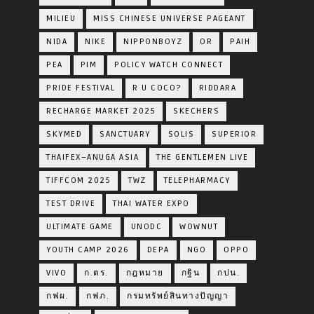
MILIEU
MISS CHINESE UNIVERSE PAGEANT
NIDA
NIKE
NIPPONBOYZ
OR
PAIH
PEA
PIM
POLICY WATCH CONNECT
PRIDE FESTIVAL
R U COCO?
RIDDARA
RECHARGE MARKET 2025
SKECHERS
SKYMED
SANCTUARY
SOLIS
SUPERIOR
THAIFEX–ANUGA ASIA
THE GENTLEMEN LIVE
TIFFCOM 2025
TWZ
TELEPHARMACY
TEST DRIVE
THAI WATER EXPO
ULTIMATE GAME
UNODC
WOWNUT
YOUTH CAMP 2026
DEPA
NGO
OPPO
VIVO
ก.ตร.
กฎหมาย
กฐิน
กปน.
กฟผ.
กฟภ.
กรมทรัพย์สินทางปัญญา