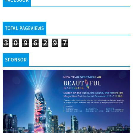
FACEBOOK
TOTAL PAGEVIEWS
3
0
9
6
2
9
7
SPONSOR