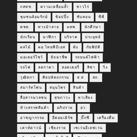
กสทช.
ความเหลื่อมล้ำ
ชาวไร่
ชุมชนล้อมรักษ์
ช้อปปิ้ง
ซับคอน
ซีพี
ตชด.
ทางม้าลาย
นทพ.
นักศึกษา
นักเรียน
นาฬิกา
บริจาค
ประยุทธ์
ผลไม้
ผอ.ไทยพีบีเอส
ผับ
ภัยพิบัติ
มอเตอร์โชว์
มิจฉาชีพ
รถยนต์ไฟฟ้า
รถไฟ
ลดราคา
ลอตเตอรี่
ลิซ่า
วิ่ง
วุฒิสภา
ศิลปหัตถกรรม
ส.ส.
สถ.
สมาร์ทโฟน
สมุนไพร
สินค้า
สื่อสารมวลชน
สุขภาวะ
หาเสียง
ห้างสรรพสินค้า
อภิปราย
อว.
อาชญากรรม
อีคอมเมิร์ซ
ฺบิ๊กซี
เครื่องดื่ม
เคาท์ดาวน์
เชียงราย
เซเว่นอีเลฟเว่น