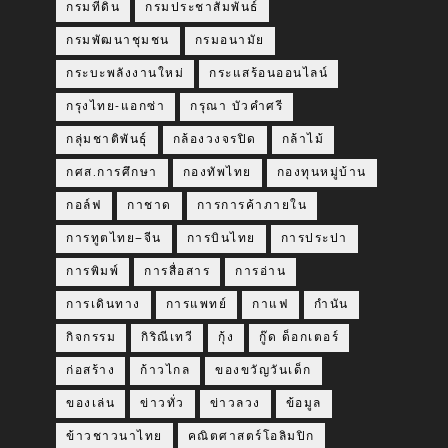
กรมที่ดิน
กรมประชาสัมพันธ์
กรมพัฒนาชุมชน
กรมอนามัย
กระบะพลังงานใหม่
กระแสร้อนออนไลน์
กรุงไทย-แอกซ่า
กรุณา บัวคำศรี
กลุ่มชาติพันธุ์
กล้องวงจรปิด
กล้าไม้
กศส.การศึกษา
กองทัพไทย
กองทุนหมู่บ้าน
กอล์ฟ
กาชาด
การการค้าภายใน
การทูตไทย–จีน
การบินไทย
การประปา
การพิมพ์
การสื่อสาร
การอ่าน
การเดินทาง
การแพทย์
กาแฟ
กำนัน
กิจกรรม
กิริณีเทวี
กุ้ง
กู๊ด ด็อกเตอร์
ก่อสร้าง
ก้าวไกล
ของขวัญวันเด็ก
ของเล่น
ข่าวทั่ว
ข่าวลวง
ข้อมูล
ข้าวชาวนาไทย
คณิตศาสตร์โอลิมปิก