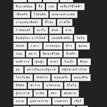
สิ่งแวดล้อม
สื่อ
เกม
เครื่องใช้ไฟฟ้า
เซ็นทรัล
โรบินสัน
คุกคามทางเพศ
งานแสดงสินค้า
ปีใหม่
ภาคใต้
ภาพยนตร์
มะเร็ง
ศบค.
หวย
อินฟอร์มา มาร์เก็ตส์
แอปพลิเคชัน
โควิด
HAIER
ก.พ.ร.
การลงทุน
ข้าว
ชุมชน
ถนน
ทหาร
ทีมชาติไทย
น้ำพริก
ผลสำรวจ
ผู้หญิง
ละคร
วันเด็ก
ศิลปะ
สธ.
สลากกินแบ่งรัฐบาล
หญิงชายก้าวไกล
โปรโมชั่น
THAIFEX
คนละครึ่ง
คอนเสิร์ต
ดิจิทัล
ตำรวจ
นวัตกรรม
บีโอไอ
ผู้ประกาศ
ผ่าตัด
สสว.
สุขสยาม
อบรม
อุตสาหกรรม
เกษตรกร
เบียร์