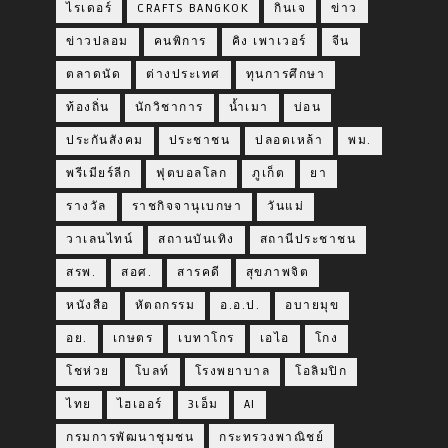
ไรเดอร์
CRAFTS BANGKOK
กินเจ
ข่าว
ข่าวปลอม
คนพิการ
คิง เพาเวอร์
จีน
ตลาดนัด
ต่างประเทศ
ทุนการศึกษา
ท้องถิ่น
นักวิชาการ
น้ำเมา
บ่อน
ประกันสังคม
ประชาชน
ปลอดเหล้า
พม.
พรีเมียร์ลีก
ฟุตบอลโลก
ภูเก็ต
ยา
รางวัล
ราชกิจจานุเบกษา
วันแม่
วาเลนไทน์
สถานบันเทิง
สถานีประชาชน
สรพ.
สอศ.
สารคดี
สุขภาพจิต
หนังสือ
หัตถกรรม
อ.อ.ป.
อบายมุข
อย.
เกษตร
เบทาโกร
เอไอ
โกง
โชห่วย
โบลท์
โรงพยาบาล
โอลิมปิก
ไทย
ไฮเออร์
3เอ็ม
AI
กรมการพัฒนาชุมชน
กระทรวงพาณิชย์