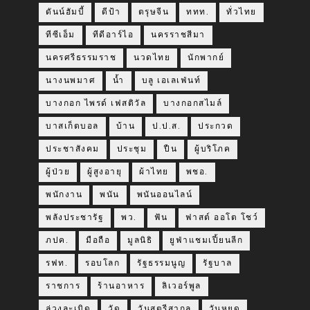
ดันน์ฮัมบี้
ดีป้า
ตรุษจีน
ททท.
ทั่วไทย
ทีซีเอ็ม
ทีดีอาร์ไอ
นครราชสีมา
นครศรีธรรมราช
นวดไทย
นักพากย์
นางนพมาศ
น้ำ
บลู เอเลเฟ่นท์
บางกอก ไพรด์ เฟสติวัล
บางกอกสไมล์
บาสเก็ตบอล
บ้าน
ป.ป.ส.
ประกวด
ประชาสังคม
ประชุม
ปืน
ผู้บริโภค
ผู้ป่วย
ผู้สูงอายุ
ผ้าไทย
พชอ.
พนักงาน
พนัน
พนันออนไลน์
พลังประชารัฐ
พว.
ฟัน
ฟาสต์ ออโต โชว์
ภปค.
มือถือ
มูลนิธิ
ยูฟ่าแชมเปี้ยนลีก
รฟท.
รอบโลก
รัฐธรรมนูญ
รัฐบาล
ราชการ
ร้านอาหาร
ลิเวอร์พูล
ล่วงละเมิด
วัด
วันสตรีสากล
วันหยุด