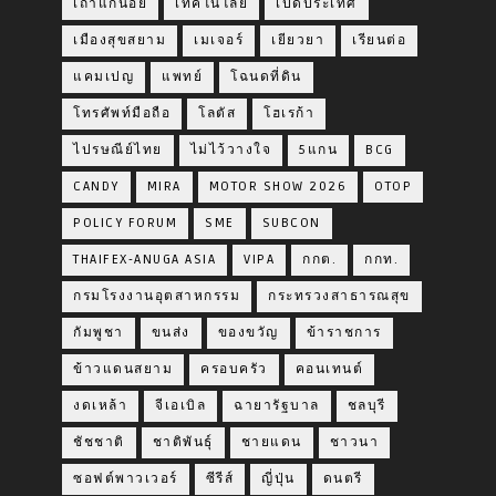
เถ้าแก่น้อย
เทคโนโลยี
เปิดประเทศ
เมืองสุขสยาม
เมเจอร์
เยียวยา
เรียนต่อ
แคมเปญ
แพทย์
โฉนดที่ดิน
โทรศัพท์มือถือ
โลตัส
โฮเรก้า
ไปรษณีย์ไทย
ไม่ไว้วางใจ
5แกน
BCG
CANDY
MIRA
MOTOR SHOW 2026
OTOP
POLICY FORUM
SME
SUBCON
THAIFEX-ANUGA ASIA
VIPA
กกต.
กกท.
กรมโรงงานอุตสาหกรรม
กระทรวงสาธารณสุข
กัมพูชา
ขนส่ง
ของขวัญ
ข้าราชการ
ข้าวแดนสยาม
ครอบครัว
คอนเทนต์
งดเหล้า
จีเอเบิล
ฉายารัฐบาล
ชลบุรี
ชัชชาติ
ชาติพันธุ์
ชายแดน
ชาวนา
ซอฟต์พาวเวอร์
ซีรีส์
ญี่ปุ่น
ดนตรี