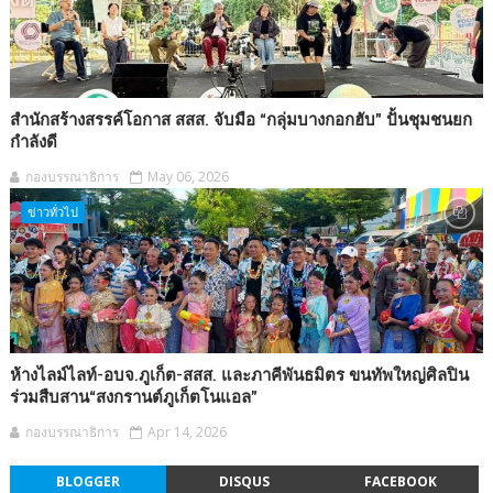
สำนักสร้างสรรค์โอกาส สสส. จับมือ “กลุ่มบางกอกฮับ” ปั้นชุมชนยก
กำลังดี
กองบรรณาธิการ
May 06, 2026
ข่าวทั่วไป
ห้างไลม์ไลท์-อบจ.ภูเก็ต-สสส. และภาคีพันธมิตร ขนทัพใหญ่ศิลปิน
ร่วมสืบสาน“สงกรานต์ภูเก็ตโนแอล”
กองบรรณาธิการ
Apr 14, 2026
BLOGGER
DISQUS
FACEBOOK