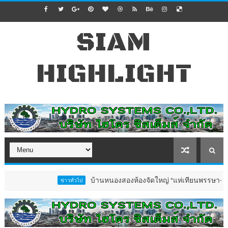
SIAM
HIGHLIGHT
บ้านหนองสองห้องจัดใหญ่ “แห่เทียนพรรษา–ผ้าป่าซาเล้งป
ข่าวทั่วไป