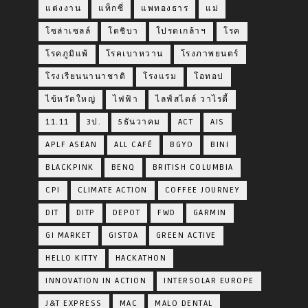
แต่งงาน
แท็กซี่
แพทองธาร
แม่
โซล่าเซลล์
โตชิบา
โปรดเกล้าฯ
โรค
โรคภูมิแพ้
โรคเบาหวาน
โรงภาพยนตร์
โรงเรียนนานาชาติ
โรงแรม
โอทอป
ไข้หวัดใหญ่
ไฟฟ้า
ไลฟ์สไตล์ วาไรตี้
11.11
3ป.
5ธันวาคม
ACT
AIS
APLF ASEAN
ALL CAFÉ
BGYO
BINI
BLACKPINK
BENQ
BRITISH COLUMBIA
CPI
CLIMATE ACTION
COFFEE JOURNEY
DIT
DITP
DEPOT
FWD
GARMIN
GI MARKET
GISTDA
GREEN ACTIVE
HELLO KITTY
HACKATHON
INNOVATION IN ACTION
INTERSOLAR EUROPE
J&T EXPRESS
MAC
MALO DENTAL