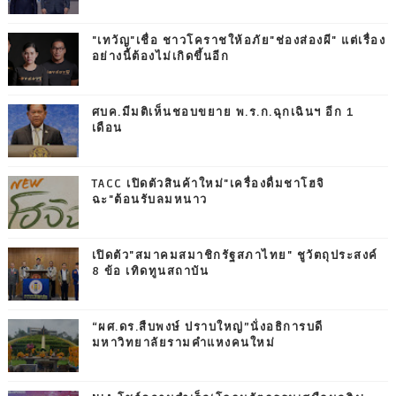
"เทวัญ"เชื่อ ชาวโคราชให้อภัย"ช่องส่องผี" แต่เรื่อง
อย่างนี้ต้องไม่เกิดขึ้นอีก
ศบค.มีมติเห็นชอบขยาย พ.ร.ก.ฉุกเฉินฯ อีก 1
เดือน
TACC เปิดตัวสินค้าใหม่"เครื่องดื่มชาโฮจิ
ฉะ"ต้อนรับลมหนาว
เปิดตัว"สมาคมสมาชิกรัฐสภาไทย" ชูวัตถุประสงค์
8 ข้อ เทิดทูนสถาบัน
“ผศ.ดร.สืบพงษ์ ปราบใหญ่”นั่งอธิการบดี
มหาวิทยาลัยรามคำแหงคนใหม่