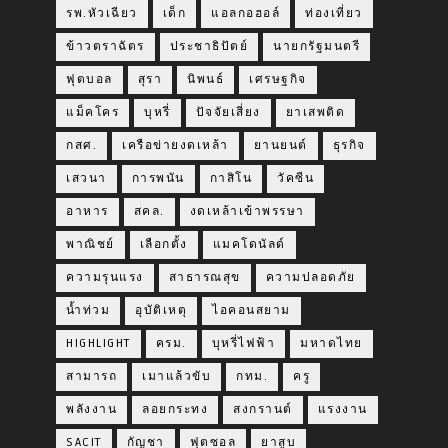
รพ.หัวเฉียว
เด็ก
แอลกอฮอล์
ท่องเที่ยว
ข้าวตราฉัตร
ประชาธิปัตย์
นายกรัฐมนตรี
ฟุตบอล
สุรา
นิพนธ์
เศรษฐกิจ
แม็คโคร
บุหรี่
ปัจจัยเสี่ยง
ยาเสพติด
กสศ.
เครือข่ายงดเหล้า
ยานยนต์
ธุรกิจ
เสวนา
การพนัน
กาสิโน
วัคซีน
อาหาร
สคล.
งดเหล้าเข้าพรรษา
พาณิชย์
เลือกตั้ง
แมคโดนัลด์
ความรุนแรง
สาธารณสุข
ความปลอดภัย
น้ำท่วม
อุบัติเหตุ
ไอคอนสยาม
HIGHLIGHT
ครม.
บุหรี่ไฟฟ้า
มหาดไทย
สามารถ
เมาแล้วขับ
กทม.
ครู
พลังงาน
ลอยกระทง
สงกรานต์
แรงงาน
SACIT
กัญชา
ฟุตซอล
ยาสูบ