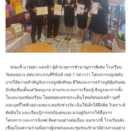
ขณะที่ นางยุพา แดงฉ่ำ ผู้อำนวยการชำนาญการพิเศษ โรงเรียน
วัดดอนยาง สพป.ประจวบคีรีขันธ์ เขต 1 กล่าวว่า โครงการปลูกพลัง
บวกให้ความสำคัญกับการปลูกฝังทักษะชีวิตและการสร้างภูมิคุ้มกันต่อ
ปัจจัยเสี่ยงตั้งแต่วัยอนุบาล ผ่านกระบวนการเรียนรู้เชิงบูรณาการทั้ง
ในและนอกห้องเรียน โดยสอดแทรกประเด็นโทษภัยของเหล้า บุหรี่
และบุหรี่ไฟฟ้าอย่างเหมาะสมกับช่วงวัย เน้นให้เด็กได้ฝึกคิด วิเคราะห์
ตัดสินใจ และเรียนรู้การปกป้องตนเอง ควบคู่กับการใช้สื่อจาก
โครงการ และการนิเทศ ติดตามอย่างต่อเนื่อง นอกจากนี้ โรงเรียนยัง
เชื่อมโยงความร่วมมือจากผู้ปกครองและชุมชนเข้ามามีส่วนร่วมอย่าง