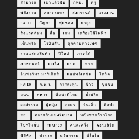
สามารถ
เมาแล้วขับ
กทม.
ครู
พลังงาน
ลอยกระทง
สงกรานต์
แรงงาน
SACIT
กัญชา
ฟุตซอล
ยาสูบ
สิ่งแวดล้อม
สื่อ
เกม
เครื่องใช้ไฟฟ้า
เซ็นทรัล
โรบินสัน
คุกคามทางเพศ
งานแสดงสินค้า
ปีใหม่
ภาคใต้
ภาพยนตร์
มะเร็ง
ศบค.
หวย
อินฟอร์มา มาร์เก็ตส์
แอปพลิเคชัน
โควิด
HAIER
ก.พ.ร.
การลงทุน
ข้าว
ชุมชน
ถนน
ทหาร
ทีมชาติไทย
น้ำพริก
ผลสำรวจ
ผู้หญิง
ละคร
วันเด็ก
ศิลปะ
สธ.
สลากกินแบ่งรัฐบาล
หญิงชายก้าวไกล
โปรโมชั่น
THAIFEX
คนละครึ่ง
คอนเสิร์ต
ดิจิทัล
ตำรวจ
นวัตกรรม
บีโอไอ