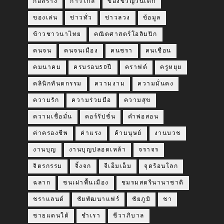
ก่อสร้าง
ก้าวไกล
ของขวัญวันเด็ก
ของเล่น
ข่าวทั่ว
ข่าวลวง
ข้อมูล
ข้าวชาวนาไทย
คณิตศาสตร์โอลิมปิก
คนจน
คนจนเมือง
คนชรา
คนเชือน
คมนาคม
ครบรอบ50ปี
คราฟต์
ครูหยุย
คลินิกทันตกรรม
ความงาม
ความมั่นคง
ความรัก
ความร่วมมือ
ความสุข
ความเชื่อมั่น
คอร์รัปชั่น
คำพ่อสอน
ค่าครองชีพ
ค่าแรง
ค้ามนุษย์
งานบวช
งานบุญ
งานบุญปลอดเหล้า
จราจร
จิตรกรรม
จิ้งจก
จีเอ็มเอ็ม
จุดร้อนโลก
ฉลาก
ชนเผ่าพื้นเมือง
ชมรมสตรีนานาชาติ
ชราแลนด์
ชัยพัฒนาแฟร์
ชัยภูมิ
ชา
ชายแดนใต้
ชำเรา
ชีวาภิบาล