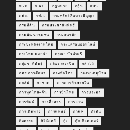
VIVO
ก.ตร.
กฎหมาย
กฐิน
กปน.
กฟผ.
กฟภ.
กรมทรัพย์สินทางปัญญา
กรมที่ดิน
กรมประชาสัมพันธ์
กรมพัฒนาชุมชน
กรมอนามัย
กระบะพลังงานใหม่
กระแสร้อนออนไลน์
กรุงไทย-แอกซ่า
กรุณา บัวคำศรี
กลุ่มชาติพันธุ์
กล้องวงจรปิด
กล้าไม้
กศส.การศึกษา
กองทัพไทย
กองทุนหมู่บ้าน
กอล์ฟ
กาชาด
การการค้าภายใน
การทูตไทย–จีน
การบินไทย
การประปา
การพิมพ์
การสื่อสาร
การอ่าน
การเดินทาง
การแพทย์
กาแฟ
กำนัน
กิจกรรม
กิริณีเทวี
กุ้ง
กู๊ด ด็อกเตอร์