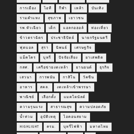
การเมือง
ไอที
กีฬา
เหล้า
บันเทิง
รามคำแหง
สุขภาพ
เยาวชน
รพ.หัวเฉียว
เด็ก
แอลกอฮอล์
ท่องเที่ยว
ข้าวตราฉัตร
ประชาธิปัตย์
นายกรัฐมนตรี
ฟุตบอล
สุรา
นิพนธ์
เศรษฐกิจ
แม็คโคร
บุหรี่
ปัจจัยเสี่ยง
ยาเสพติด
กสศ.
เครือข่ายงดเหล้า
ยานยนต์
ธุรกิจ
เสวนา
การพนัน
กาสิโน
วัคซีน
อาหาร
สคล.
งดเหล้าเข้าพรรษา
พาณิชย์
เลือกตั้ง
แมคโดนัลด์
ความรุนแรง
สาธารณสุข
ความปลอดภัย
น้ำท่วม
อุบัติเหตุ
ไอคอนสยาม
HIGHLIGHT
ครม.
บุหรี่ไฟฟ้า
มหาดไทย