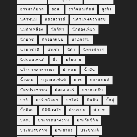
ธรรมาภิบาล
ธอส.
ธุรกิจบัณฑิตย์
ธูรกิจ
นครพนม
นครสวรรค์
นครแห่งความสุข
นมถั่วเหลือง
นักกีฬา
นักท่องเที่ยว
นักบวช
นักออกแบบ
นาฏกรรม
นานาชาติ
นำเชา
นิด้า
นิทรรศการ
นิปปอนเพนต์
นิ่ว
นโยบาย
นโยบายสาธารณะ
น้าค่อม
น้ำมัน
น้ำหอม
บลูเอเลเฟ่นท์
บวช
บอยแบนด์
บัตรประชาชน
บัลลง ดอร์
บางกอกฮับ
บาร์
บาร์เซโลน่า
บาโอจิ
บินบิน
บิ๊กตู่
บิ๊กป้อม
บีอีซี-เทโร
บ้านหมุน
ป.ป.ช.
ปตท.
ประกวดนางงาม
ประกันชีวิต
ประกันสุขภาพ
ประชากร
ประชามติ