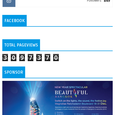
849
Followers
FACEBOOK
TOTAL PAGEVIEWS
3
0
9
7
3
7
0
SPONSOR