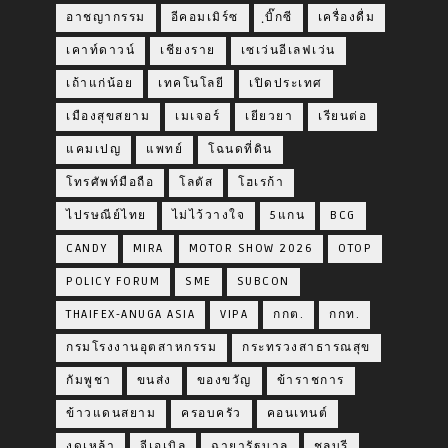
อาชญากรรม
อีคอมเมิร์ซ
ฺบิ๊กซี
เครื่องดื่ม
เคาท์ดาวน์
เชียงราย
เซเว่นอีเลฟเว่น
เถ้าแก่น้อย
เทคโนโลยี
เปิดประเทศ
เมืองสุขสยาม
เมเจอร์
เยียวยา
เรียนต่อ
แคมเปญ
แพทย์
โฉนดที่ดิน
โทรศัพท์มือถือ
โลตัส
โฮเรก้า
ไปรษณีย์ไทย
ไม่ไว้วางใจ
5แกน
BCG
CANDY
MIRA
MOTOR SHOW 2026
OTOP
POLICY FORUM
SME
SUBCON
THAIFEX-ANUGA ASIA
VIPA
กกต.
กกท.
กรมโรงงานอุตสาหกรรม
กระทรวงสาธารณสุข
กัมพูชา
ขนส่ง
ของขวัญ
ข้าราชการ
ข้าวแดนสยาม
ครอบครัว
คอนเทนต์
งดเหล้า
จีเอเบิล
ฉายารัฐบาล
ชลบุรี