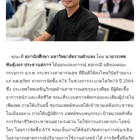
ขณะที่
สภานักศึกษา มหาวิทยาลัยรามคำแหง
โดย
นายวรเทพ
พันธุ์เณร ประธานสภาฯ
ได้ออกแถลงการณ์ ต่อกรณี มติของคณะ
กรรมการ อ.ก.พ. กระทรวงสาธารณสุข ที่มีมติให้ลงโทษวินัยร้ายแรง
แก่ นพ.สุภัทร จากการจัดซื้อ ATK ในช่วงการระบาดโควิด19 ปี 2564
ซึ่ง ประเทศไทยเผชิญวิกฤตด้านสาธารณสุขรุนแรงที่สุด มีผู้ติดเชื้อ
อาการหนัก และเสียชีวิต ขณะที่ระบบตรวจคัดกรองและเตียงผู้ป่วยไม่
เพียงพอ ภายใต้บริบทนี้ ชมรมแพทย์ชนบทได้เข้าช่วยเหลือประชาชน
ในเมืองหลวง ภายใต้ปฏิบัติการ แพทย์ชนบทบุกกรุง เป้าหมายหลักคือ
การรักษาชีวิตประชาชนอย่างเร่งด่วน ไม่ใช่การแสวงหาประโยชน์
ใดๆ โดยการจัดซื้อ ATK ขณะนั้นภายใต้ข้อจำกัดสถานการณ์ฉุกเฉิน
ไม่สามารถคาดการณ์ปริมาณการใช้งานล่วงหน้าได้ การจัดซื้อจึงเกิด