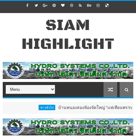
SIAM
HIGHLIGHT
บ้านหนองสองห้องจัดใหญ่ “แห่เทียนพรรษา–ผ้าป่าซาเ
ข่าวทั่วไป