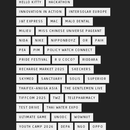
HELLO KITTY
HACKATHON
INNOVATION IN ACTION
INTERSOLAR EUROPE
J&T EXPRESS
MAC
MALO DENTAL
MILIEU
MISS CHINESE UNIVERSE PAGEANT
NIDA
NIKE
NIPPONBOYZ
OR
PAIH
PEA
PIM
POLICY WATCH CONNECT
PRIDE FESTIVAL
R U COCO?
RIDDARA
RECHARGE MARKET 2025
SKECHERS
SKYMED
SANCTUARY
SOLIS
SUPERIOR
THAIFEX–ANUGA ASIA
THE GENTLEMEN LIVE
TIFFCOM 2025
TWZ
TELEPHARMACY
TEST DRIVE
THAI WATER EXPO
ULTIMATE GAME
UNODC
WOWNUT
YOUTH CAMP 2026
DEPA
NGO
OPPO