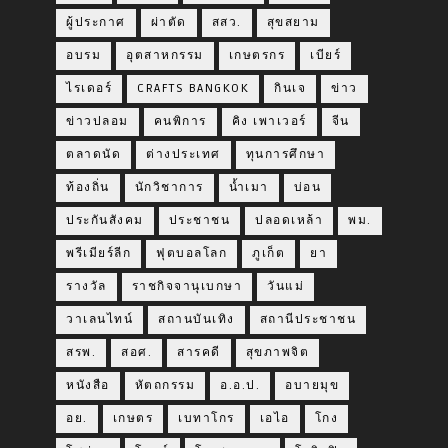
ผู้ประกาศ
ผ่าตัด
สสว.
สุขสยาม
อบรม
อุตสาหกรรม
เกษตรกร
เบียร์
ไรเดอร์
CRAFTS BANGKOK
กินเจ
ข่าว
ข่าวปลอม
คนพิการ
คิง เพาเวอร์
จีน
ตลาดนัด
ต่างประเทศ
ทุนการศึกษา
ท้องถิ่น
นักวิชาการ
น้ำเมา
บ่อน
ประกันสังคม
ประชาชน
ปลอดเหล้า
พม.
พรีเมียร์ลีก
ฟุตบอลโลก
ภูเก็ต
ยา
รางวัล
ราชกิจจานุเบกษา
วันแม่
วาเลนไทน์
สถานบันเทิง
สถานีประชาชน
สรพ.
สอศ.
สารคดี
สุขภาพจิต
หนังสือ
หัตถกรรม
อ.อ.ป.
อบายมุข
อย.
เกษตร
เบทาโกร
เอไอ
โกง