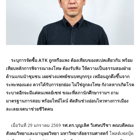
ระบุการจัดซื้อ ATK ถูกหรือแพง ต้องเทียบของสเปคเดียวกัน พร้อม
เทียบหลักการพิจารณาลงโทษ ต้องรับฟัง ให้ความเป็นธรรมสองฝ่าย
ด้านแกนนำชุมชน เผยช่วงแพทย์ชนบทบุกกรุง เหมือนถูกดึงขึ้นจาก
ระทะทองแดง ควรได้รับการยกย่อง ไม่ใช่ถูกลงโทษ กังวลหากเกิดโรค
ระบาดอีกจะมีแต่คนเพลย์เซฟ ขณะที่สภานักศึกษารามฯ ถาม
มาตรฐานการสอบ พร้อมไทม์ไลน์ ตัดสินช่วงอ่อนไหวทางการเมือง
ละเลยเจตนาช่วยชีวิตคน
เมื่อ
วันที่ 29 มกราคม 2569
รศ.ดร.บุญเลิศ วิเศษปรีชา คณบดีคณะ
สังคมวิทยาและมานุษยวิทยา มหาวิทยาลัยธรรมศาสตร์
โพสต์เฟสบุ๊ค