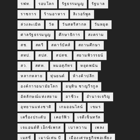
รฟท.
รอบโลก
รัฐธรรมนูญ
รัฐบาล
ราชการ
ร้านอาหาร
ลิเวอร์พูล
ล่วงละเมิด
วัด
วันสตรีสากล
วันหยุด
ศาลรัฐธรรมนูญ
ศึกษาธิการ
สงคราม
สช.
สตรี
สตาร์บัคส์
สถานศึกษา
สทป.
สปส.
สปสช.
สยามพิวรรธน์
สว.
สศท.
หมอสุภัทร
หยุดพนัน
หลากหลาย
หุ่นยนต์
ห้างค้าปลีก
องค์การอนามัยโลก
อนุทิน ชาญวีรกูล
อัตลักษณ์แห่งสยาม
อาชีวะ
อำนาจเจริญ
อุทยานแห่งชาติ
เกมออนไลน์
เขมร
เครื่องประดับ
เคอร์ฟิว
เจดีเซ็นทรัล
เจแอนด์ที เอ็กซ์เพรส
เบาหวาน
เพลง
เมสซี่
เมาน์เท่น บี
เมืองเศรษฐกิจพอเพียง