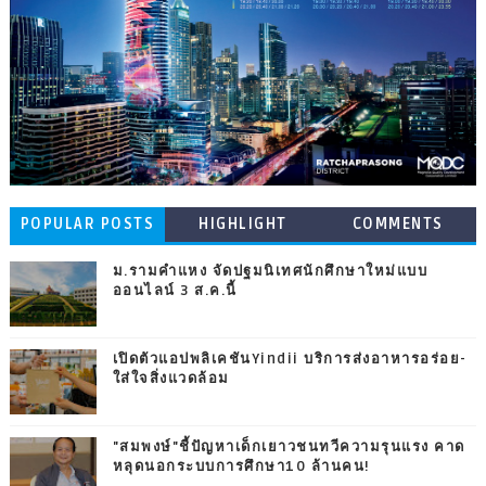
POPULAR POSTS
HIGHLIGHT
COMMENTS
ม.รามคำแหง จัดปฐมนิเทศนักศึกษาใหม่แบบ
ออนไลน์ 3 ส.ค.นี้
เปิดตัวแอปพลิเคชันYindii บริการส่งอาหารอร่อย-
ใส่ใจสิ่งแวดล้อม
"สมพงษ์"ชี้ปัญหาเด็กเยาวชนทวีความรุนแรง คาด
หลุดนอกระบบการศึกษา10 ล้านคน!