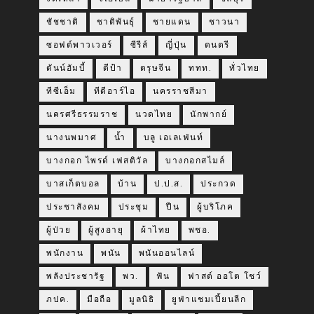
ชัชชาติ
ชาติพันธุ์
ชายแดน
ชาวนา
ซอฟต์พาวเวอร์
ซีรีส์
ญี่ปุ่น
ดนตรี
ดันน์ฮัมบี้
ดีป้า
ตรุษจีน
ททท.
ทั่วไทย
ทีซีเอ็ม
ทีดีอาร์ไอ
นครราชสีมา
นครศรีธรรมราช
นวดไทย
นักพากย์
นางนพมาศ
น้ำ
บลู เอเลเฟ่นท์
บางกอก ไพรด์ เฟสติวัล
บางกอกสไมล์
บาสเก็ตบอล
บ้าน
ป.ป.ส.
ประกวด
ประชาสังคม
ประชุม
ปืน
ผู้บริโภค
ผู้ป่วย
ผู้สูงอายุ
ผ้าไทย
พชอ.
พนักงาน
พนัน
พนันออนไลน์
พลังประชารัฐ
พว.
ฟัน
ฟาสต์ ออโต โชว์
ภปค.
มือถือ
มูลนิธิ
ยูฟ่าแชมเปี้ยนลีก