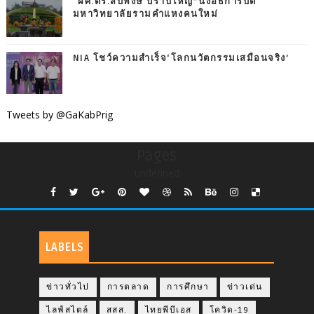
“ผศ.ดร.สืบพงษ์ ปราบใหญ่”นั่งอธิการบดี
มหาวิทยาลัยรามคำแหงคนใหม่
NIA โชว์ความสำเร็จ‘โลกนวัตกรรมเสมือนจริง’
Tweets by @GaKabPrig
Pages
undefined
LABELS
ข่าวทั่วไป
การตลาด
การศึกษา
ข่าวเด่น
ไลฟ์สไตล์
สสส.
ไทยพีบีเอส
โควิด-19