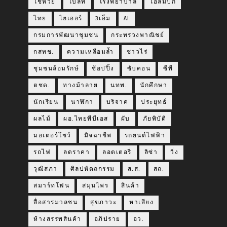
โชห่วย
โบลท์
โรงพยาบาล
โอลิมปิก
ไทย
ไฮเออร์
3เอ็ม
AI
กรมการพัฒนาชุมชน
กระทรวงพาณิชย์
กสทช.
ความเหลื่อมล้ำ
ชาวไร่
ชุมชนล้อมรักษ์
ช้อปปิ้ง
ซับคอน
ซีพี
ตชด.
ทางม้าลาย
นทพ.
นักศึกษา
นักเรียน
นาฬิกา
บริจาค
ประยุทธ์
ผลไม้
ผอ.ไทยพีบีเอส
ผับ
ภัยพิบัติ
มอเตอร์โชว์
มิจฉาชีพ
รถยนต์ไฟฟ้า
รถไฟ
ลดราคา
ลอตเตอรี่
ลิซ่า
วิ่ง
วุฒิสภา
ศิลปหัตถกรรม
ส.ส.
สถ.
สมาร์ทโฟน
สมุนไพร
สินค้า
สื่อสารมวลชน
สุขภาวะ
หาเสียง
ห้างสรรพสินค้า
อภิปราย
อว.