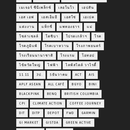
เมเจอร์ ซีนีเพล็กซ์
เลอโนโว
เอปสัน
เอส เอฟ
เอสเอ็มอี
เอสโซ่
เอเปค
แต่งงาน
แท็กซี่
แพทองธาร
แม่
โซล่าเซลล์
โตชิบา
โปรดเกล้าฯ
โรค
โรคภูมิแพ้
โรคเบาหวาน
โรงภาพยนตร์
โรงเรียนนานาชาติ
โรงแรม
โอทอป
ไข้หวัดใหญ่
ไฟฟ้า
ไลฟ์สไตล์ วาไรตี้
11.11
3ป.
5ธันวาคม
ACT
AIS
APLF ASEAN
ALL CAFÉ
BGYO
BINI
BLACKPINK
BENQ
BRITISH COLUMBIA
CPI
CLIMATE ACTION
COFFEE JOURNEY
DIT
DITP
DEPOT
FWD
GARMIN
GI MARKET
GISTDA
GREEN ACTIVE