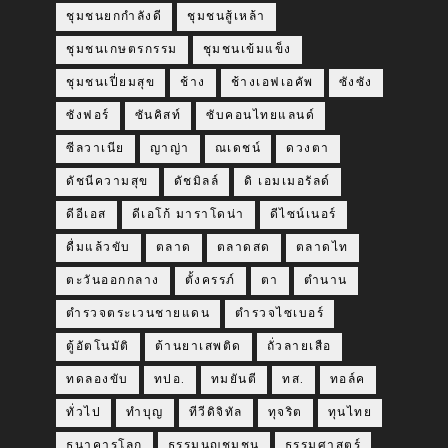
ชุมชนยกกำลังดี
ชุมชนสู้เหล้า
ชุมชนเกษตรกรรม
ชุมชนเข้มแข็ง
ชุมชนเปี่ยมสุข
ช้าง
ช้างเอฟเอคัพ
ซังซัง
ซังฟอร์
ซันคิสท์
ซับคอนไทยแลนด์
ซีลวาเนีย
ญาญ่า
ณเดชน์
ดวงตา
ดัชนีความสุข
ดัชมิลล์
ดิ เอมเมอรัลด์
ดีอีเอส
ดีเอโก้ มาราโดน่า
ดีไซน์เนอร์
ดื่มแล้วขับ
ตลาด
ตลาดสด
ตลาดไท
ตะวันออกกลาง
ตั้งครรภ์
ตา
ตำนาน
ตำรวจตระเวนชายแดน
ตำรวจไซเบอร์
ตู้อัตโนมัติ
ต้านยาเสพติด
ถั่วลายเสือ
ทดลองขับ
ทปอ.
ทมยันตี
ทส.
ทอล์ค
ทั่วไป
ทำบุญ
ทีวีดิจิทัล
ทุจริต
ทุนไทย
ธนาคารโลก
ธรรมนูญชุมชน
ธรรมศาสตร์