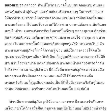
คลองสามวา
กล่าวว่า ช่วงที่โควิดระบาดในชุมชนคลองเตย ตนและ
แฟนร่วมกันทำตู้ปันสุข และร่วมกับเครือข่ายต่างๆ ในการทำอาหาร
ให้ความรู้ประชาชนในการดูแลตัวเอง แต่เนื่องจากมีคนติดเชื้อเยอะ
บางคนต้องแยกไปนอนในรถยนต์ใต้สะพาน บางคนต้องกางเต้นท์แยก
นอนในบ้าน จนกระทั่งการติดเริ่มมากขึ้นเรื่อยๆ หลายชุมชน ต้องร่วม
กันทำศูนย์พักคอย เครื่องตรวจ ATK แพงมาก เลยใช้การดูอาการหาก
อาการไม่หนัก จากนั้นมีกลุ่มแพทย์ชนบบุกกรุงจึงรีบประสานไป แล้ว
ทางนายแพทยสุภัทรก็มาให้ความรู้ ช่วยเหลือในการตรวจให้คนใน
ชุมชน รวมถึงชุมชนอื่นๆ ใกล้เคียง ก็อยู่ศูนย์พักคอย หากอาการไม่ดีก็
ประสานโรงพยาบาล แต่หาเตียงยาก บางคนมีบ้านต่างจังหวัดก็กลับ
ไปโรงพยาบาลตามภูมิลำเนา นี่คือสิ่งที่นายแพทย์สุภัทรมาช่วยเหลือ
คนกรุงเทพ ที่เหมือนตกกระทะทองแดงให้ได้รับการช่วยเหลือ
ครอบครัวตัวเองก็สูญเสียบุคคลอันเป็นที่รักไปถึงสองคนจึงรับรู้ได้เลย
ว่ามันน่ากลัวและเลวร้ายขนาดไหนในตอนนั้น และต่อไป
“ส่วนที่นายแพทย์สุภัทรถูกให้ออกจากราชการนี้ตนมองว่าเป็นการ
เสร็จนาฆ่าโคถึก เสร็จศึกฆ่าขุนพล ตอนนั้นไม่มีหมอ ไม่มีเจ้าหน้าที่รัฐ