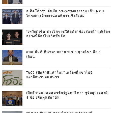
อเด็คโก้กรุ๊ป จับมือ กระทรวงแรงงาน เซ็น MOU
โครงการจ้างงานคนพิการเชิงสังคม
"เทวัญ"เชื่อ ชาวโคราชให้อภัย"ช่องส่องผี" แต่เรื่อง
อย่างนี้ต้องไม่เกิดขึ้นอีก
ศบค.มีมติเห็นชอบขยาย พ.ร.ก.ฉุกเฉินฯ อีก 1
เดือน
TACC เปิดตัวสินค้าใหม่"เครื่องดื่มชาโฮจิ
ฉะ"ต้อนรับลมหนาว
เปิดตัว"สมาคมสมาชิกรัฐสภาไทย" ชูวัตถุประสงค์
8 ข้อ เทิดทูนสถาบัน