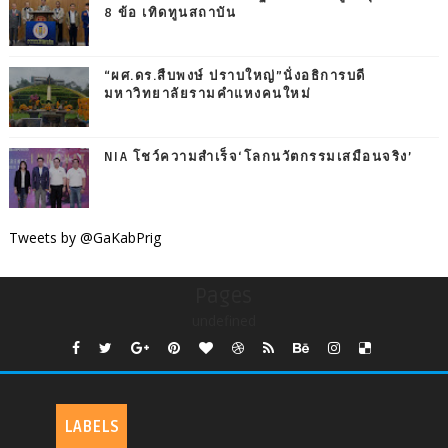
8 ข้อ เทิดทูนสถาบัน
“ผศ.ดร.สืบพงษ์ ปราบใหญ่”นั่งอธิการบดี
มหาวิทยาลัยรามคำแหงคนใหม่
NIA โชว์ความสำเร็จ‘โลกนวัตกรรมเสมือนจริง’
Tweets by @GaKabPrig
Pages
undefined
LABELS