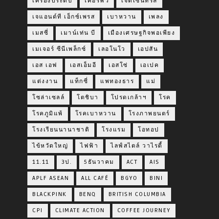
เครื่องประดับ
เคอร์ฟิว
เจดีเซ็นทรัล
เจแอนด์ที เอ็กซ์เพรส
เบาหวาน
เพลง
เมสซี่
เมาน์เท่น บี
เมืองเศรษฐกิจพอเพียง
เมเจอร์ ซีนีเพล็กซ์
เลอโนโว
เอปสัน
เอส เอฟ
เอสเอ็มอี
เอสโซ่
เอเปค
แต่งงาน
แท็กซี่
แพทองธาร
แม่
โซล่าเซลล์
โตชิบา
โปรดเกล้าฯ
โรค
โรคภูมิแพ้
โรคเบาหวาน
โรงภาพยนตร์
โรงเรียนนานาชาติ
โรงแรม
โอทอป
ไข้หวัดใหญ่
ไฟฟ้า
ไลฟ์สไตล์ วาไรตี้
11.11
3ป.
5ธันวาคม
ACT
AIS
APLF ASEAN
ALL CAFÉ
BGYO
BINI
BLACKPINK
BENQ
BRITISH COLUMBIA
CPI
CLIMATE ACTION
COFFEE JOURNEY