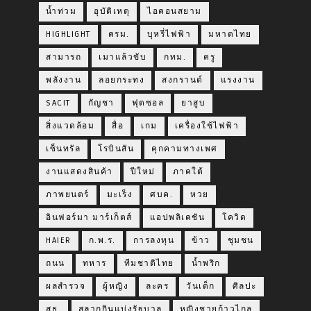
น้ำท่วม
อุบัติเหตุ
ไอคอนสยาม
HIGHLIGHT
ครม.
บุหรี่ไฟฟ้า
มหาดไทย
สามารถ
เมาแล้วขับ
กทม.
ครู
พลังงาน
ลอยกระทง
สงกรานต์
แรงงาน
SACIT
กัญชา
ฟุตซอล
ยาสูบ
สิ่งแวดล้อม
สื่อ
เกม
เครื่องใช้ไฟฟ้า
เซ็นทรัล
โรบินสัน
คุกคามทางเพศ
งานแสดงสินค้า
ปีใหม่
ภาคใต้
ภาพยนตร์
มะเร็ง
ศบค.
หวย
อินฟอร์มา มาร์เก็ตส์
แอปพลิเคชัน
โควิด
HAIER
ก.พ.ร.
การลงทุน
ข้าว
ชุมชน
ถนน
ทหาร
ทีมชาติไทย
น้ำพริก
ผลสำรวจ
ผู้หญิง
ละคร
วันเด็ก
ศิลปะ
สธ.
สลากกินแบ่งรัฐบาล
หญิงชายก้าวไกล