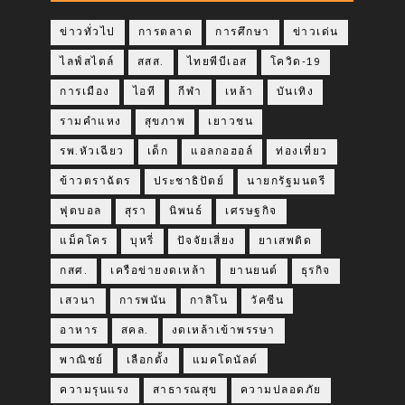
ข่าวทั่วไป
การตลาด
การศึกษา
ข่าวเด่น
ไลฟ์สไตล์
สสส.
ไทยพีบีเอส
โควิด-19
การเมือง
ไอที
กีฬา
เหล้า
บันเทิง
รามคำแหง
สุขภาพ
เยาวชน
รพ.หัวเฉียว
เด็ก
แอลกอฮอล์
ท่องเที่ยว
ข้าวตราฉัตร
ประชาธิปัตย์
นายกรัฐมนตรี
ฟุตบอล
สุรา
นิพนธ์
เศรษฐกิจ
แม็คโคร
บุหรี่
ปัจจัยเสี่ยง
ยาเสพติด
กสศ.
เครือข่ายงดเหล้า
ยานยนต์
ธุรกิจ
เสวนา
การพนัน
กาสิโน
วัคซีน
อาหาร
สคล.
งดเหล้าเข้าพรรษา
พาณิชย์
เลือกตั้ง
แมคโดนัลด์
ความรุนแรง
สาธารณสุข
ความปลอดภัย