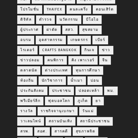
โปรโมชั่น
THAIFEX
คนละครึ่ง
คอนเสิร์ต
ดิจิทัล
ตำรวจ
นวัตกรรม
บีโอไอ
ผู้ประกาศ
ผ่าตัด
สสว.
สุขสยาม
อบรม
อุตสาหกรรม
เกษตรกร
เบียร์
ไรเดอร์
CRAFTS BANGKOK
กินเจ
ข่าว
ข่าวปลอม
คนพิการ
คิง เพาเวอร์
จีน
ตลาดนัด
ต่างประเทศ
ทุนการศึกษา
ท้องถิ่น
นักวิชาการ
น้ำเมา
บ่อน
ประกันสังคม
ประชาชน
ปลอดเหล้า
พม.
พรีเมียร์ลีก
ฟุตบอลโลก
ภูเก็ต
ยา
รางวัล
ราชกิจจานุเบกษา
วันแม่
วาเลนไทน์
สถานบันเทิง
สถานีประชาชน
สรพ.
สอศ.
สารคดี
สุขภาพจิต