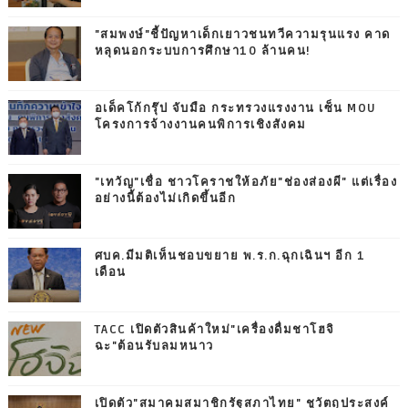
"สมพงษ์"ชี้ปัญหาเด็กเยาวชนทวีความรุนแรง คาด
หลุดนอกระบบการศึกษา10 ล้านคน!
อเด็คโก้กรุ๊ป จับมือ กระทรวงแรงงาน เซ็น MOU
โครงการจ้างงานคนพิการเชิงสังคม
"เทวัญ"เชื่อ ชาวโคราชให้อภัย"ช่องส่องผี" แต่เรื่อง
อย่างนี้ต้องไม่เกิดขึ้นอีก
ศบค.มีมติเห็นชอบขยาย พ.ร.ก.ฉุกเฉินฯ อีก 1
เดือน
TACC เปิดตัวสินค้าใหม่"เครื่องดื่มชาโฮจิ
ฉะ"ต้อนรับลมหนาว
เปิดตัว"สมาคมสมาชิกรัฐสภาไทย" ชูวัตถุประสงค์