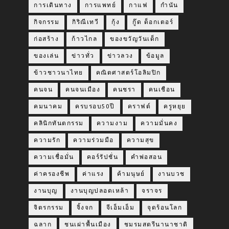
การเดินทาง
การแพทย์
กาแฟ
กำนัน
กิจกรรม
กิริณีเทวี
กุ้ง
กู๊ด ด็อกเตอร์
ก่อสร้าง
ก้าวไกล
ของขวัญวันเด็ก
ของเล่น
ข่าวทั่ว
ข่าวลวง
ข้อมูล
ข้าวชาวนาไทย
คณิตศาสตร์โอลิมปิก
คนจน
คนจนเมือง
คนชรา
คนเชือน
คมนาคม
ครบรอบ50ปี
คราฟต์
ครูหยุย
คลินิกทันตกรรม
ความงาม
ความมั่นคง
ความรัก
ความร่วมมือ
ความสุข
ความเชื่อมั่น
คอร์รัปชั่น
คำพ่อสอน
ค่าครองชีพ
ค่าแรง
ค้ามนุษย์
งานบวช
งานบุญ
งานบุญปลอดเหล้า
จราจร
จิตรกรรม
จิ้งจก
จีเอ็มเอ็ม
จุดร้อนโลก
ฉลาก
ชนเผ่าพื้นเมือง
ชมรมสตรีนานาชาติ