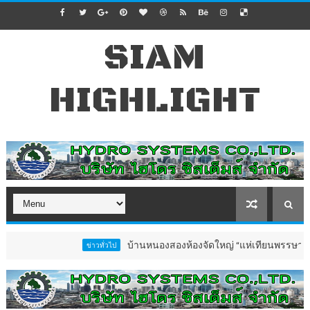
SIAM
HIGHLIGHT
บ้านหนองสองห้องจัดใหญ่ “แห่เทียนพรรษา–ผ้าป่าซาเล้ง
ข่าวทั่วไป