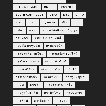
ULTIMATE GAME
UNODC
WOWNUT
YOUTH CAMP 2026
DEPA
NGO
OPPO
VIVO
ก.ตร.
กฎหมาย
กฐิน
กปน.
กฟผ.
กฟภ.
กรมทรัพย์สินทางปัญญา
กรมที่ดิน
กรมประชาสัมพันธ์
กรมพัฒนาชุมชน
กรมอนามัย
กระบะพลังงานใหม่
กระแสร้อนออนไลน์
กรุงไทย-แอกซ่า
กรุณา บัวคำศรี
กลุ่มชาติพันธุ์
กล้องวงจรปิด
กล้าไม้
กศส.การศึกษา
กองทัพไทย
กองทุนหมู่บ้าน
กอล์ฟ
กาชาด
การการค้าภายใน
การทูตไทย–จีน
การบินไทย
การประปา
การพิมพ์
การสื่อสาร
การอ่าน