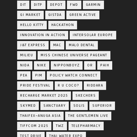
DIT
DITP
DEPOT
FWD
GARMIN
GI MARKET
GISTDA
GREEN ACTIVE
HELLO KITTY
HACKATHON
INNOVATION IN ACTION
INTERSOLAR EUROPE
J&T EXPRESS
MAC
MALO DENTAL
MILIEU
MISS CHINESE UNIVERSE PAGEANT
NIDA
NIKE
NIPPONBOYZ
OR
PAIH
PEA
PIM
POLICY WATCH CONNECT
PRIDE FESTIVAL
R U COCO?
RIDDARA
RECHARGE MARKET 2025
SKECHERS
SKYMED
SANCTUARY
SOLIS
SUPERIOR
THAIFEX–ANUGA ASIA
THE GENTLEMEN LIVE
TIFFCOM 2025
TWZ
TELEPHARMACY
TEST DRIVE
THAI WATER EXPO