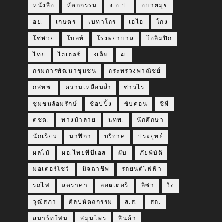
หนังสือ
หัตถกรรม
อ.อ.ป.
อบายมุข
อย.
เกษตร
เบทาโกร
เอไอ
โกง
โชห่วย
โบลท์
โรงพยาบาล
โอลิมปิก
ไทย
ไฮเออร์
3เอ็ม
AI
กรมการพัฒนาชุมชน
กระทรวงพาณิชย์
กสทช.
ความเหลื่อมล้ำ
ชาวไร่
ชุมชนล้อมรักษ์
ช้อปปิ้ง
ซับคอน
ซีพี
ตชด.
ทางม้าลาย
นทพ.
นักศึกษา
นักเรียน
นาฬิกา
บริจาค
ประยุทธ์
ผลไม้
ผอ.ไทยพีบีเอส
ผับ
ภัยพิบัติ
มอเตอร์โชว์
มิจฉาชีพ
รถยนต์ไฟฟ้า
รถไฟ
ลดราคา
ลอตเตอรี่
ลิซ่า
วิ่ง
วุฒิสภา
ศิลปหัตถกรรม
ส.ส.
สถ.
สมาร์ทโฟน
สมุนไพร
สินค้า