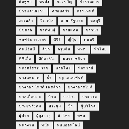
กัมพูชา
ขนส่ง
ของขวัญ
ข้าราชการ
ข้าวแดนสยาม
ครอบครัว
คอนเทนต์
งดเหล้า
จีเอเบิล
ฉายารัฐบาล
ชลบุรี
ชัชชาติ
ชาติพันธุ์
ชายแดน
ชาวนา
ซอฟต์พาวเวอร์
ซีรีส์
ญี่ปุ่น
ดนตรี
ดันน์ฮัมบี้
ดีป้า
ตรุษจีน
ททท.
ทั่วไทย
ทีซีเอ็ม
ทีดีอาร์ไอ
นครราชสีมา
นครศรีธรรมราช
นวดไทย
นักพากย์
นางนพมาศ
น้ำ
บลู เอเลเฟ่นท์
บางกอก ไพรด์ เฟสติวัล
บางกอกสไมล์
บาสเก็ตบอล
บ้าน
ป.ป.ส.
ประกวด
ประชาสังคม
ประชุม
ปืน
ผู้บริโภค
ผู้ป่วย
ผู้สูงอายุ
ผ้าไทย
พชอ.
พนักงาน
พนัน
พนันออนไลน์