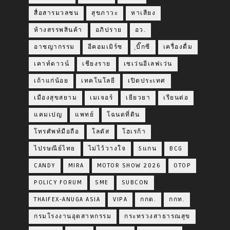
สื่อสารมวลชน
สุขภาวะ
หาเสียง
ห้างสรรพสินค้า
อภิปราย
อว.
อาชญากรรม
อีคอมเมิร์ซ
ฺบิ๊กซี
เครื่องดื่ม
เคาท์ดาวน์
เชียงราย
เซเว่นอีเลฟเว่น
เถ้าแก่น้อย
เทคโนโลยี
เปิดประเทศ
เมืองสุขสยาม
เมเจอร์
เยียวยา
เรียนต่อ
แคมเปญ
แพทย์
โฉนดที่ดิน
โทรศัพท์มือถือ
โลตัส
โฮเรก้า
ไปรษณีย์ไทย
ไม่ไว้วางใจ
5แกน
BCG
CANDY
MIRA
MOTOR SHOW 2026
OTOP
POLICY FORUM
SME
SUBCON
THAIFEX-ANUGA ASIA
VIPA
กกต.
กกท.
กรมโรงงานอุตสาหกรรม
กระทรวงสาธารณสุข