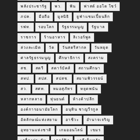
พลังประชารัฐ
พว.
ฟัน
ฟาสต์ ออโต โชว์
ภปค.
มือถือ
มูลนิธิ
ยูฟ่าแชมเปี้ยนลีก
รฟท.
รอบโลก
รัฐธรรมนูญ
รัฐบาล
ราชการ
ร้านอาหาร
ลิเวอร์พูล
ล่วงละเมิด
วัด
วันสตรีสากล
วันหยุด
ศาลรัฐธรรมนูญ
ศึกษาธิการ
สงคราม
สช.
สตรี
สตาร์บัคส์
สถานศึกษา
สทป.
สปส.
สปสช.
สยามพิวรรธน์
สว.
สศท.
หมอสุภัทร
หยุดพนัน
หลากหลาย
หุ่นยนต์
ห้างค้าปลีก
องค์การอนามัยโลก
อนุทิน ชาญวีรกูล
อัตลักษณ์แห่งสยาม
อาชีวะ
อำนาจเจริญ
อุทยานแห่งชาติ
เกมออนไลน์
เขมร