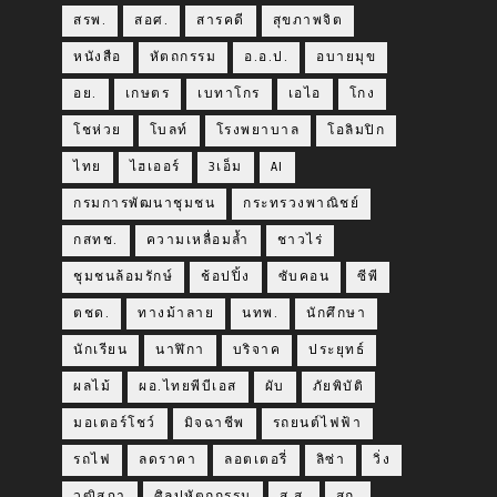
สรพ.
สอศ.
สารคดี
สุขภาพจิต
หนังสือ
หัตถกรรม
อ.อ.ป.
อบายมุข
อย.
เกษตร
เบทาโกร
เอไอ
โกง
โชห่วย
โบลท์
โรงพยาบาล
โอลิมปิก
ไทย
ไฮเออร์
3เอ็ม
AI
กรมการพัฒนาชุมชน
กระทรวงพาณิชย์
กสทช.
ความเหลื่อมล้ำ
ชาวไร่
ชุมชนล้อมรักษ์
ช้อปปิ้ง
ซับคอน
ซีพี
ตชด.
ทางม้าลาย
นทพ.
นักศึกษา
นักเรียน
นาฬิกา
บริจาค
ประยุทธ์
ผลไม้
ผอ.ไทยพีบีเอส
ผับ
ภัยพิบัติ
มอเตอร์โชว์
มิจฉาชีพ
รถยนต์ไฟฟ้า
รถไฟ
ลดราคา
ลอตเตอรี่
ลิซ่า
วิ่ง
วุฒิสภา
ศิลปหัตถกรรม
ส.ส.
สถ.