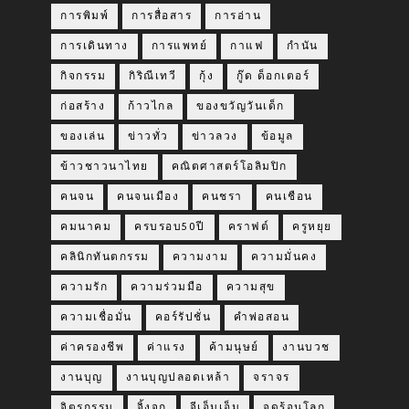
การพิมพ์
การสื่อสาร
การอ่าน
การเดินทาง
การแพทย์
กาแฟ
กำนัน
กิจกรรม
กิริณีเทวี
กุ้ง
กู๊ด ด็อกเตอร์
ก่อสร้าง
ก้าวไกล
ของขวัญวันเด็ก
ของเล่น
ข่าวทั่ว
ข่าวลวง
ข้อมูล
ข้าวชาวนาไทย
คณิตศาสตร์โอลิมปิก
คนจน
คนจนเมือง
คนชรา
คนเชือน
คมนาคม
ครบรอบ50ปี
คราฟต์
ครูหยุย
คลินิกทันตกรรม
ความงาม
ความมั่นคง
ความรัก
ความร่วมมือ
ความสุข
ความเชื่อมั่น
คอร์รัปชั่น
คำพ่อสอน
ค่าครองชีพ
ค่าแรง
ค้ามนุษย์
งานบวช
งานบุญ
งานบุญปลอดเหล้า
จราจร
จิตรกรรม
จิ้งจก
จีเอ็มเอ็ม
จุดร้อนโลก