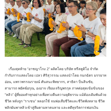
เรื่องสุดท้าย “อาชญาโกง 2” ผลิตโดย บริษัท ทรีสตูดิโอ จำกัด
กำกับการแสดงโดย เปลว ศิริสุวรรณ แสดงนำโดย กนกฉัตร มรรยาท
อ่อน, แพรวพรรณรายณ์ ศันสนะพิทยากร, สาธิดา ปิ่นสินชัย,
สามารถ พยัคฆ์อรุณ, องอาจ เจียมเจริญพรกุล ภาคต่อสุดเข้มข้นของ
“หลิว” ผู้ที่ยอมทำทุกอย่างเพื่อทวงคืนความยุติธรรม แม้ต้องเดิมพันด้วย
ชีวิต หลังถูก “ราเชน” หลอกใช้ จนพ่อเสียชีวิตและชีวิตพังทลาย ชีวิต
พลิกผันพาหลิวเข้าสู่ทีมตามหาคนหาย และคดีทุจริตการฟอกเงิน