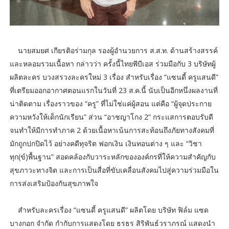
นายสมยศ เกียรติอร่ามกุล รองผู้อำนวยการ ส.ส.ท. ด้านสร้างสรรค์
และหลอมรวมเนื้อหา กล่าวว่า ครั้งนี้ไทยพีบีเอส ร่วมมือกับ 3 บริษัทผู้
ผลิตละคร บวงสรวงละครใหม่ 3 เรื่อง สำหรับเรื่อง “แซนดี้ ครูแสนดี”
ที่เตรียมออกอากาศตอนแรกในวันที่ 23 ส.ค.นี้ นับเป็นอีกหนึ่งผลงานที่
น่าติดตาม เรื่องราวของ “ครู” ที่ไม่ใช่แค่ผู้สอน แต่คือ “ผู้จุดประกาย
ความหวังให้เด็กนักเรียน” ส่วน “อาชญาโกง 2” กระแสการตอบรับดี
จนทำให้มีการทำภาค 2 ด้วยเนื้อหาเน้นการสะท้อนถึงภัยทางสังคมที่
มักถูกปกปิดไว้ อย่างคดีทุจริต ฟอกเงิน เงินทอนต่าง ๆ และ “วิชา
ทุก(ข์)พื้นฐาน” สอดคล้องกับวาระหลักขององค์กรที่ให้ความสำคัญกับ
สุขภาวะทางจิต และการเป็นสื่อที่ขับเคลื่อนสังคมไปสู่ความร่วมมือใน
การส่งเสริมป้องกันสุขภาพใจ
สำหรับละครเรื่อง “แซนดี้ ครูแสนดี” ผลิตโดย บริษัท ฟิล์ม แซด
บางกอก จำกัด กำกับการแสดงโดย ธรธร สิริพันธ์วราภรณ์ แสดงนำ