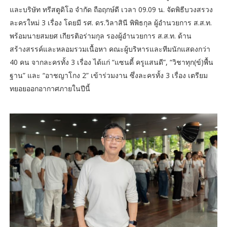
และบริษัท ทรีสตูดิโอ จำกัด ถือฤกษ์ดี เวลา 09.09 น. จัดพิธีบวงสรวง
ละครใหม่ 3 เรื่อง โดยมี รศ. ดร.วิลาสินี พิพิธกุล ผู้อำนวยการ ส.ส.ท.
พร้อมนายสมยศ เกียรติอร่ามกุล รองผู้อำนวยการ ส.ส.ท. ด้าน
สร้างสรรค์และหลอมรวมเนื้อหา คณะผู้บริหารและทีมนักแสดงกว่า
40 คน จากละครทั้ง 3 เรื่อง ได้แก่ “แซนดี้ ครูแสนดี”, “วิชาทุก(ข์)พื้น
ฐาน” และ “อาชญาโกง 2” เข้าร่วมงาน ซึ่งละครทั้ง 3 เรื่อง เตรียม
ทยอยออกอากาศภายในปีนี้