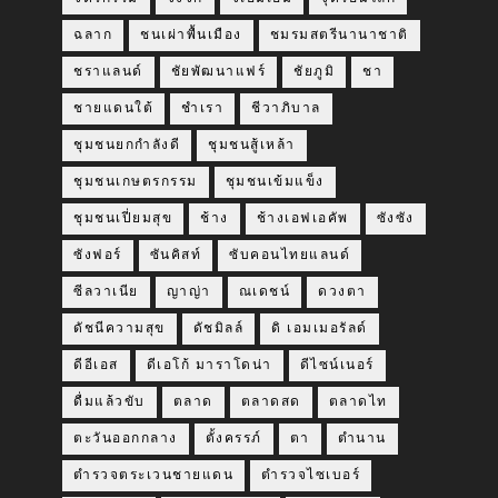
ฉลาก
ชนเผ่าพื้นเมือง
ชมรมสตรีนานาชาติ
ชราแลนด์
ชัยพัฒนาแฟร์
ชัยภูมิ
ชา
ชายแดนใต้
ชำเรา
ชีวาภิบาล
ชุมชนยกกำลังดี
ชุมชนสู้เหล้า
ชุมชนเกษตรกรรม
ชุมชนเข้มแข็ง
ชุมชนเปี่ยมสุข
ช้าง
ช้างเอฟเอคัพ
ซังซัง
ซังฟอร์
ซันคิสท์
ซับคอนไทยแลนด์
ซีลวาเนีย
ญาญ่า
ณเดชน์
ดวงตา
ดัชนีความสุข
ดัชมิลล์
ดิ เอมเมอรัลด์
ดีอีเอส
ดีเอโก้ มาราโดน่า
ดีไซน์เนอร์
ดื่มแล้วขับ
ตลาด
ตลาดสด
ตลาดไท
ตะวันออกกลาง
ตั้งครรภ์
ตา
ตำนาน
ตำรวจตระเวนชายแดน
ตำรวจไซเบอร์