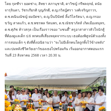
โดย กุลฑีรา ยอดช่าง, สิทธา สภานุชาติ, ดาวิชญ์ กรีพลฤกษ์, ดนัย
จารุจินดา, วัชรเกียรติ บุญภักดี, ด.ญ.กวิสฎ์ศรา วงศ์เจริญถาวร,
ด.ช.คณินณัชญ์ ยมปัดชา, ด.ญ.ปิ่นปินัทธ์ ลิ้มวิไลรัตนา, ด.ญ.กรอง
ขวัญ สาดแก้ว, ด.ช.พชรพล รัตนพร, ด.ช.ณัชชาภัสส์ เกิดเมืองสมุทร,
ด.ช.ศุภัช ท้าวสกุล เป็นเรื่องราวของ “แซนดี้” ครูอาสาสาวหัวใจนักสู้
ที่ต้องดูแลเด็ก ป.6 หกคนที่เสี่ยงหลุดจากระบบ เธอต้องพิสูจน์ตัวเองทั้ง
การสอนเด็ก ๆ ดังที่ตั้งปณิธานว่า “จะไม่มีเด็กคนใดถูกทิ้งไว้ข้างหลัง”
และปมหลังชีวิตวัยเยาว์ของเธอไปพร้อมกัน เริ่มออกอากาศตอนแรก
วันที่ 23 สิงหาคม 2568 เวลา 20.30 น.