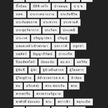
บิ๊กป้อม
บีอีซี-เทโร
บ้านหมุน
ป.ป.ช.
ปตท.
ประกวดนางงาม
ประกันชีวิต
ประกันสุขภาพ
ประชากร
ประชามติ
ประชุมวิชาการ
ประวิตร
ประเพณี
ประเวศ
ปริญญาบัตร
ปริญญ์
ปลอดเหล้าเข้าพรรษา
ปลาวาฬ
ปลูกป่า
ปศุสัตว์
ปัญญาภิวัฒน์
ปากเกร็ด
ป๊อบอัพสโตร์
ป๋อมแป๋ม
ผบ.ตร.
ผลวิจัย
ผู้ขับขี่
ผู้นำ
ผู้ย้ายถิ่นสากล
ผู้โดยสาร
ผู้ใหญ่บ้าน
ผ้อำนวยการส.ส.ท.
ผ้าอ้อม
ฝน
ฝรั่งเศส}
พรบ.ฟอกเงิน
พรม
พรรคกรีน
พรรคร่วมรัฐบาล
พรศักดิ์ ส่องแสง
พระ
พราวฟ้า
พลุระเบิด