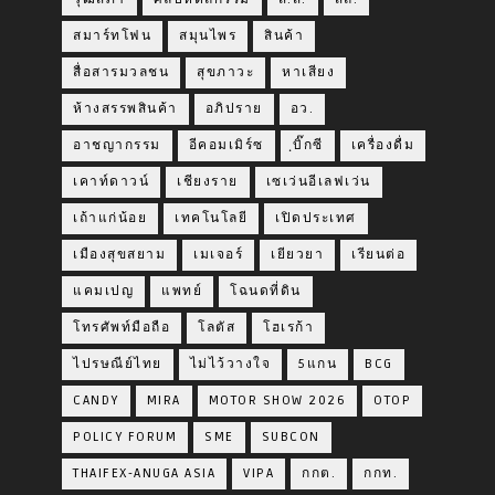
สมาร์ทโฟน
สมุนไพร
สินค้า
สื่อสารมวลชน
สุขภาวะ
หาเสียง
ห้างสรรพสินค้า
อภิปราย
อว.
อาชญากรรม
อีคอมเมิร์ซ
ฺบิ๊กซี
เครื่องดื่ม
เคาท์ดาวน์
เชียงราย
เซเว่นอีเลฟเว่น
เถ้าแก่น้อย
เทคโนโลยี
เปิดประเทศ
เมืองสุขสยาม
เมเจอร์
เยียวยา
เรียนต่อ
แคมเปญ
แพทย์
โฉนดที่ดิน
โทรศัพท์มือถือ
โลตัส
โฮเรก้า
ไปรษณีย์ไทย
ไม่ไว้วางใจ
5แกน
BCG
CANDY
MIRA
MOTOR SHOW 2026
OTOP
POLICY FORUM
SME
SUBCON
THAIFEX-ANUGA ASIA
VIPA
กกต.
กกท.