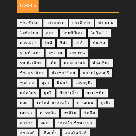
LABELS
ข่าวทั่วไป
การตลาด
การศึกษา
ข่าวเด่น
ไลฟ์สไตล์
สสส.
ไทยพีบีเอส
โควิด-19
การเมือง
ไอที
กีฬา
เหล้า
บันเทิง
รามคำแหง
สุขภาพ
เยาวชน
รพ.หัวเฉียว
เด็ก
แอลกอฮอล์
ท่องเที่ยว
ข้าวตราฉัตร
ประชาธิปัตย์
นายกรัฐมนตรี
ฟุตบอล
สุรา
นิพนธ์
เศรษฐกิจ
แม็คโคร
บุหรี่
ปัจจัยเสี่ยง
ยาเสพติด
กสศ.
เครือข่ายงดเหล้า
ยานยนต์
ธุรกิจ
เสวนา
การพนัน
กาสิโน
วัคซีน
อาหาร
สคล.
งดเหล้าเข้าพรรษา
พาณิชย์
เลือกตั้ง
แมคโดนัลด์