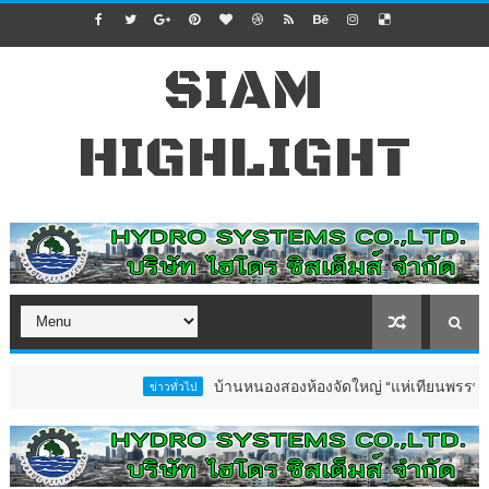
SIAM
HIGHLIGHT
บ้านหนองสองห้องจัดใหญ่ “แห่เทียนพรรษา–ผ้าป่าซาเ
ข่าวทั่วไป