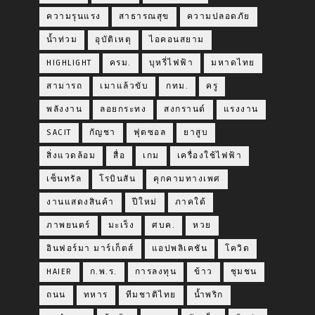
ความรุนแรง
สาธารณสุข
ความปลอดภัย
น้ำท่วม
อุบัติเหตุ
ไอคอนสยาม
HIGHLIGHT
ครม.
บุหรี่ไฟฟ้า
มหาดไทย
สามารถ
เมาแล้วขับ
กทม.
ครู
พลังงาน
ลอยกระทง
สงกรานต์
แรงงาน
SACIT
กัญชา
ฟุตซอล
ยาสูบ
สิ่งแวดล้อม
สื่อ
เกม
เครื่องใช้ไฟฟ้า
เซ็นทรัล
โรบินสัน
คุกคามทางเพศ
งานแสดงสินค้า
ปีใหม่
ภาคใต้
ภาพยนตร์
มะเร็ง
ศบค.
หวย
อินฟอร์มา มาร์เก็ตส์
แอปพลิเคชัน
โควิด
HAIER
ก.พ.ร.
การลงทุน
ข้าว
ชุมชน
ถนน
ทหาร
ทีมชาติไทย
น้ำพริก