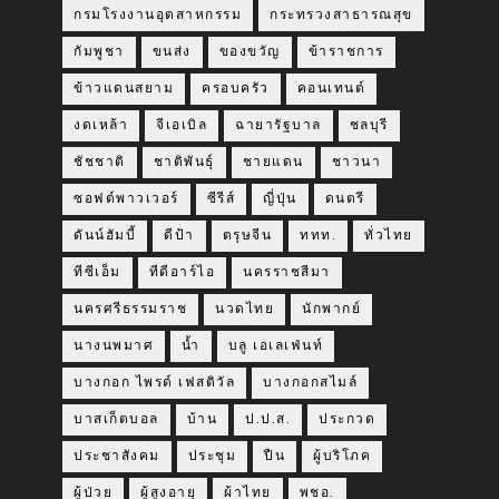
กรมโรงงานอุตสาหกรรม
กระทรวงสาธารณสุข
กัมพูชา
ขนส่ง
ของขวัญ
ข้าราชการ
ข้าวแดนสยาม
ครอบครัว
คอนเทนต์
งดเหล้า
จีเอเบิล
ฉายารัฐบาล
ชลบุรี
ชัชชาติ
ชาติพันธุ์
ชายแดน
ชาวนา
ซอฟต์พาวเวอร์
ซีรีส์
ญี่ปุ่น
ดนตรี
ดันน์ฮัมบี้
ดีป้า
ตรุษจีน
ททท.
ทั่วไทย
ทีซีเอ็ม
ทีดีอาร์ไอ
นครราชสีมา
นครศรีธรรมราช
นวดไทย
นักพากย์
นางนพมาศ
น้ำ
บลู เอเลเฟ่นท์
บางกอก ไพรด์ เฟสติวัล
บางกอกสไมล์
บาสเก็ตบอล
บ้าน
ป.ป.ส.
ประกวด
ประชาสังคม
ประชุม
ปืน
ผู้บริโภค
ผู้ป่วย
ผู้สูงอายุ
ผ้าไทย
พชอ.