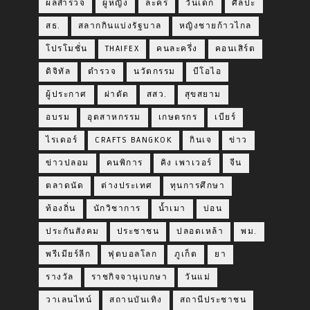
ผลสำรวจ
ผู้หญิง
ละคร
วันเด็ก
ศิลปะ
สธ.
สลากกินแบ่งรัฐบาล
หญิงชายก้าวไกล
โปรโมชั่น
THAIFEX
คนละครึ่ง
คอนเสิร์ต
ดิจิทัล
ตำรวจ
นวัตกรรม
บีโอไอ
ผู้ประกาศ
ผ่าตัด
สสว.
สุขสยาม
อบรม
อุตสาหกรรม
เกษตรกร
เบียร์
ไรเดอร์
CRAFTS BANGKOK
กินเจ
ข่าว
ข่าวปลอม
คนพิการ
คิง เพาเวอร์
จีน
ตลาดนัด
ต่างประเทศ
ทุนการศึกษา
ท้องถิ่น
นักวิชาการ
น้ำเมา
บ่อน
ประกันสังคม
ประชาชน
ปลอดเหล้า
พม.
พรีเมียร์ลีก
ฟุตบอลโลก
ภูเก็ต
ยา
รางวัล
ราชกิจจานุเบกษา
วันแม่
วาเลนไทน์
สถานบันเทิง
สถานีประชาชน