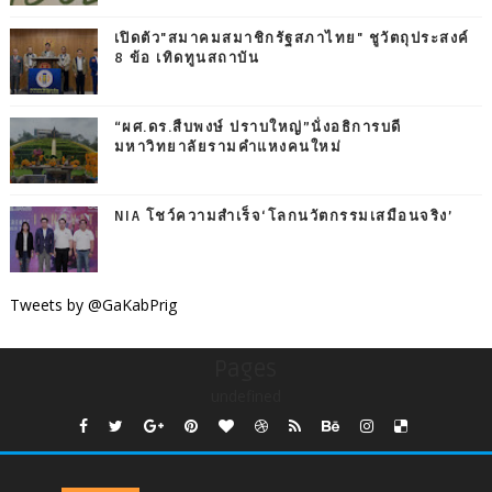
เปิดตัว"สมาคมสมาชิกรัฐสภาไทย" ชูวัตถุประสงค์
8 ข้อ เทิดทูนสถาบัน
“ผศ.ดร.สืบพงษ์ ปราบใหญ่”นั่งอธิการบดี
มหาวิทยาลัยรามคำแหงคนใหม่
NIA โชว์ความสำเร็จ‘โลกนวัตกรรมเสมือนจริง’
Tweets by @GaKabPrig
Pages
undefined