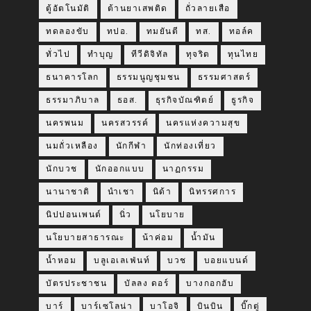
ตู้อัตโนมัติ
ต้านยาเสพติด
ถั่วลายเสือ
ทดลองขับ
ทปอ.
ทมยันตี
ทส.
ทอล์ค
ทั่วไป
ทำบุญ
ทีวีดิจิทัล
ทุจริต
ทุนไทย
ธนาคารโลก
ธรรมนูญชุมชน
ธรรมศาสตร์
ธรรมาภิบาล
ธอส.
ธุรกิจบัณฑิตย์
ธูรกิจ
นครพนม
นครสวรรค์
นครแห่งความสุข
นมถั่วเหลือง
นักกีฬา
นักท่องเที่ยว
นักบวช
นักออกแบบ
นาฏกรรม
นานาชาติ
นำเชา
นิด้า
นิทรรศการ
นิปปอนเพนต์
นิ่ว
นโยบาย
นโยบายสาธารณะ
น้าค่อม
น้ำมัน
น้ำหอม
บลูเอเลเฟ่นท์
บวช
บอยแบนด์
บัตรประชาชน
บัลลง ดอร์
บางกอกฮับ
บาร์
บาร์เซโลน่า
บาโอจิ
บินบิน
บิ๊กตู่