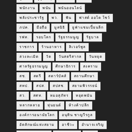
พนักงาน
พนัน
พนันออนไลน์
พลังประชารัฐ
พว.
ฟัน
ฟาสต์ ออโต โชว์
ภปค.
มือถือ
มูลนิธิ
ยูฟ่าแชมเปี้ยนลีก
รฟท.
รอบโลก
รัฐธรรมนูญ
รัฐบาล
ราชการ
ร้านอาหาร
ลิเวอร์พูล
ล่วงละเมิด
วัด
วันสตรีสากล
วันหยุด
ศาลรัฐธรรมนูญ
ศึกษาธิการ
สงคราม
สช.
สตรี
สตาร์บัคส์
สถานศึกษา
สทป.
สปส.
สปสช.
สยามพิวรรธน์
สว.
สศท.
หมอสุภัทร
หยุดพนัน
หลากหลาย
หุ่นยนต์
ห้างค้าปลีก
องค์การอนามัยโลก
อนุทิน ชาญวีรกูล
อัตลักษณ์แห่งสยาม
อาชีวะ
อำนาจเจริญ