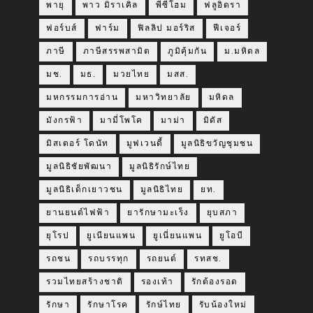
พายุ
พาว มิราเคิล
พีซีโฮม
ฟลูอิดรา
ฟอร์บส์
ฟาร์ม
ฟิลลิป มอร์ริส
ฟีเจอร์
ภาษี
ภาษีสรรพสามิต
ภูมิคุ้มกัน
ม.มหิดล
มช.
มธ.
มวยไทย
มสส.
มหกรรมการอ่าน
มหาวิทยาลัย
มหิดล
มังกรฟ้า
มามี่โพโค
มาม่า
มิดัส
มิสเตอร์ โดนัท
มูฟเวนดี้
มูลนิธิขวัญชุมชน
มูลนิธิชัยพัฒนา
มูลนิธิรักษ์ไทย
มูลนิธิเด็กเยาวชน
มูลนิธิไทย
ยท.
ยานยนต์ไฟฟ้า
ยารักษามะเร็ง
ยุบสภา
ยุโรป
ยูเนียนแพน
ยูเนี่ยนแพน
ยูโอบี
รถชน
รถบรรทุก
รถยนต์
รทสช.
รวมไทยสร้างชาติ
รองเท้า
รักต้องรอด
รักษา
รักษาโรค
รักษ์ไทย
รับน้องใหม่