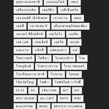
อุทยานแห่งชาติ
เกมออนไลน์
เขมร
เครื่องประดับ
เคอร์ฟิว
เจดีเซ็นทรัล
เจแอนด์ที เอ็กซ์เพรส
เบาหวาน
เพลง
เมสซี่
เมาน์เท่น บี
เมืองเศรษฐกิจพอเพียง
เมเจอร์ ซีนีเพล็กซ์
เลอโนโว
เอปสัน
เอส เอฟ
เอสเอ็มอี
เอสโซ่
เอเปค
แต่งงาน
แท็กซี่
แพทองธาร
แม่
โซล่าเซลล์
โตชิบา
โปรดเกล้าฯ
โรค
โรคภูมิแพ้
โรคเบาหวาน
โรงภาพยนตร์
โรงเรียนนานาชาติ
โรงแรม
โอทอป
ไข้หวัดใหญ่
ไฟฟ้า
ไลฟ์สไตล์ วาไรตี้
11.11
3ป.
5ธันวาคม
ACT
AIS
APLF ASEAN
ALL CAFÉ
BGYO
BINI
BLACKPINK
BENQ
BRITISH COLUMBIA