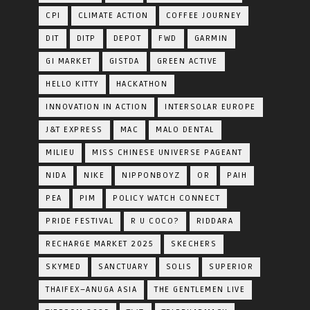
CPI
CLIMATE ACTION
COFFEE JOURNEY
DIT
DITP
DEPOT
FWD
GARMIN
GI MARKET
GISTDA
GREEN ACTIVE
HELLO KITTY
HACKATHON
INNOVATION IN ACTION
INTERSOLAR EUROPE
J&T EXPRESS
MAC
MALO DENTAL
MILIEU
MISS CHINESE UNIVERSE PAGEANT
NIDA
NIKE
NIPPONBOYZ
OR
PAIH
PEA
PIM
POLICY WATCH CONNECT
PRIDE FESTIVAL
R U COCO?
RIDDARA
RECHARGE MARKET 2025
SKECHERS
SKYMED
SANCTUARY
SOLIS
SUPERIOR
THAIFEX–ANUGA ASIA
THE GENTLEMEN LIVE