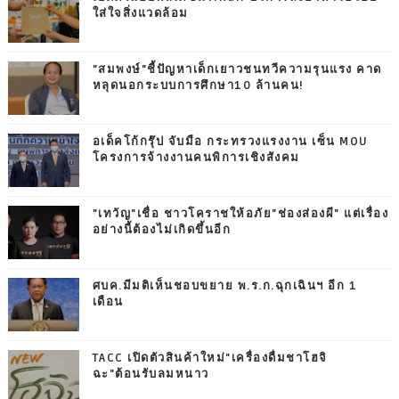
ใส่ใจสิ่งแวดล้อม
"สมพงษ์"ชี้ปัญหาเด็กเยาวชนทวีความรุนแรง คาด
หลุดนอกระบบการศึกษา10 ล้านคน!
อเด็คโก้กรุ๊ป จับมือ กระทรวงแรงงาน เซ็น MOU
โครงการจ้างงานคนพิการเชิงสังคม
"เทวัญ"เชื่อ ชาวโคราชให้อภัย"ช่องส่องผี" แต่เรื่อง
อย่างนี้ต้องไม่เกิดขึ้นอีก
ศบค.มีมติเห็นชอบขยาย พ.ร.ก.ฉุกเฉินฯ อีก 1
เดือน
TACC เปิดตัวสินค้าใหม่"เครื่องดื่มชาโฮจิ
ฉะ"ต้อนรับลมหนาว