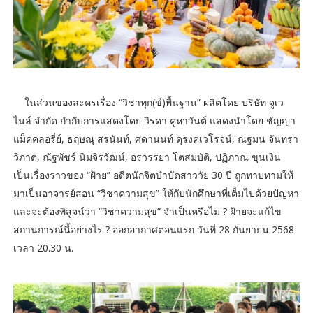
ในส่วนของละครเรื่อง “วิชาทุก(ข์)พื้นฐาน” ผลิตโดย บริษัท จูเว
ไนล์ จำกัด กำกับการแสดงโดย วิรดา คูหาวันต์ แสดงนำโดย ชัญญา
แม็คคลอรี่ย์, ธฤษณุ สรนันท์, ศดานนท์ ดุรงคเวโรจน์, ณฐมน จันทรา
วิภาต, ณัฐพัชร์ นิมจิรวัฒน์, อรวรรยา โตสมบัติ, ปฏิภาณ ขุนเงิน
เป็นเรื่องราวของ “ฝ้าย” อดีตนักจิตบำบัดสาววัย 30 ปี ถูกทาบทามให้
มาเป็นอาจารย์สอน “วิชาความสุข” ให้กับนักศึกษาที่เต็มไปด้วยปัญหา
และจะต้องพิสูจน์ว่า “วิชาความสุข” จำเป็นหรือไม่ ? ฝ้ายจะแก้ไข
สถานการณ์นี้อย่างไร ? ออกอากาศตอนแรก วันที่ 28 กันยายน 2568
เวลา 20.30 น.