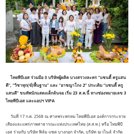
ไทยพีบีเอส ร่วมมือ 3 บริษัทผู้ผลิต บวงสรวงละคร “แซนดี้ ครูแสน
ดี”, “วิชาทุก(ข์)พื้นฐาน” และ “อาชญาโกง 2” ประเดิม “แซนดี้ ครู
แสนดี” ขนทัพนักแสดงเด็กล้นจอ เริ่ม 23 ส.ค.นี้ ทางช่องหมายเลข 3
ไทยพีบีเอส และแอปฯ VIPA
วันที่ 17 ก.ค. 2568 ณ ศาลพระพรหม ไทยพีบีเอส องค์การกระจาย
เสียงและแพร่ภาพสาธารณะแห่งประเทศไทย (ส.ส.ท.) หรือ ไทยพีบี
เอส ร่วมกับ บริษัท ฟิล์ม แซด บางกอก จำกัด, บริษัท จูเวไนล์ จำกัด