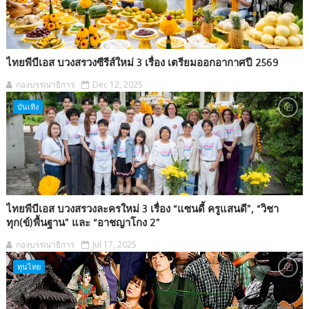
ไทยพีบีเอส บวงสรวงซีรีส์ใหม่ 3 เรื่อง เตรียมออกอากาศปี 2569
กองบรรณาธิการ
Dec 12, 2025
บันเทิง
ไทยพีบีเอส บวงสรวงละครใหม่ 3 เรื่อง “แซนดี้ ครูแสนดี”, “วิชา
ทุก(ข์)พื้นฐาน” และ “อาชญาโกง 2”
กองบรรณาธิการ
Jul 17, 2025
ทุนไทย