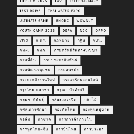
TIFFCOM 2025
TWZ
TELEPHARMACY
TEST DRIVE
THAI WATER EXPO
ULTIMATE GAME
UNODC
WOWNUT
YOUTH CAMP 2026
DEPA
NGO
OPPO
VIVO
ก.ตร.
กฎหมาย
กฐิน
กปน.
กฟผ.
กฟภ.
กรมทรัพย์สินทางปัญญา
กรมที่ดิน
กรมประชาสัมพันธ์
กรมพัฒนาชุมชน
กรมอนามัย
กระบะพลังงานใหม่
กระแสร้อนออนไลน์
กรุงไทย-แอกซ่า
กรุณา บัวคำศรี
กลุ่มชาติพันธุ์
กล้องวงจรปิด
กล้าไม้
กศส.การศึกษา
กองทัพไทย
กองทุนหมู่บ้าน
กอล์ฟ
กาชาด
การการค้าภายใน
การทูตไทย–จีน
การบินไทย
การประปา