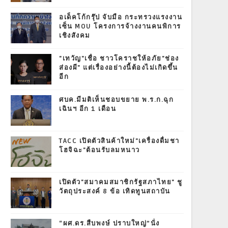
อเด็คโก้กรุ๊ป จับมือ กระทรวงแรงงาน
เซ็น MOU โครงการจ้างงานคนพิการ
เชิงสังคม
"เทวัญ"เชื่อ ชาวโคราชให้อภัย"ช่อง
ส่องผี" แต่เรื่องอย่างนี้ต้องไม่เกิดขึ้น
อีก
ศบค.มีมติเห็นชอบขยาย พ.ร.ก.ฉุก
เฉินฯ อีก 1 เดือน
TACC เปิดตัวสินค้าใหม่"เครื่องดื่มชา
โฮจิฉะ"ต้อนรับลมหนาว
เปิดตัว"สมาคมสมาชิกรัฐสภาไทย" ชู
วัตถุประสงค์ 8 ข้อ เทิดทูนสถาบัน
“ผศ.ดร.สืบพงษ์ ปราบใหญ่”นั่ง