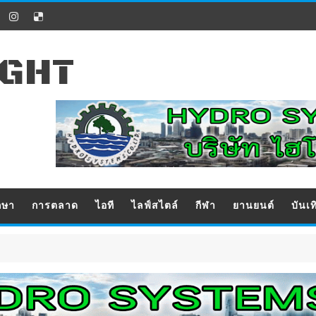
IGHT
กษา
การตลาด
ไอที
ไลฟ์สไตล์
กีฬา
ยานยนต์
บันเท