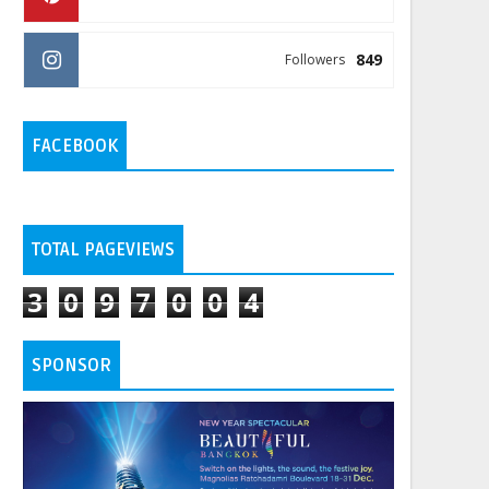
849
Followers
FACEBOOK
TOTAL PAGEVIEWS
3
0
9
7
0
0
4
SPONSOR