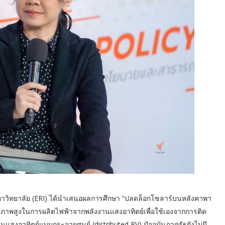
หาวิทยาลัย (ERI) ได้นำเสนอผลการศึกษา “ปลดล็อกโซลาร์บนหลังคาพา
ักยภาพสูงในการผลิตไฟฟ้าจากพลังงานแสงอาทิตย์เพื่อใช้เองจากการติด
านแสงอาทิตย์แบบกระจายศูนย์ (distributed PV) ปัจจุบันภาครัฐยังไม่มี