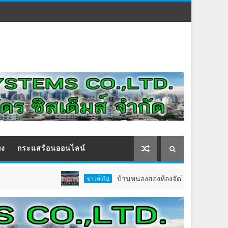
ิง
กระแสร้อนออนไลน์
บ้านหนองสองห้องจัดใหญ่ “แห่เทียนพรรษา–ผ้าป่
ข่าวทั่วไป