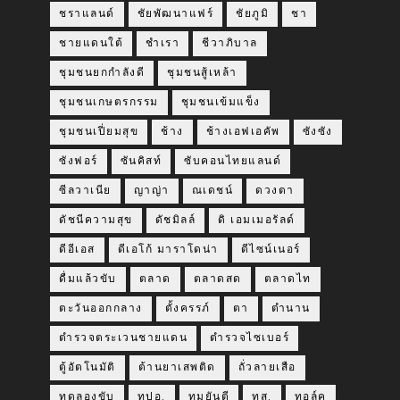
ชราแลนด์
ชัยพัฒนาแฟร์
ชัยภูมิ
ชา
ชายแดนใต้
ชำเรา
ชีวาภิบาล
ชุมชนยกกำลังดี
ชุมชนสู้เหล้า
ชุมชนเกษตรกรรม
ชุมชนเข้มแข็ง
ชุมชนเปี่ยมสุข
ช้าง
ช้างเอฟเอคัพ
ซังซัง
ซังฟอร์
ซันคิสท์
ซับคอนไทยแลนด์
ซีลวาเนีย
ญาญ่า
ณเดชน์
ดวงตา
ดัชนีความสุข
ดัชมิลล์
ดิ เอมเมอรัลด์
ดีอีเอส
ดีเอโก้ มาราโดน่า
ดีไซน์เนอร์
ดื่มแล้วขับ
ตลาด
ตลาดสด
ตลาดไท
ตะวันออกกลาง
ตั้งครรภ์
ตา
ตำนาน
ตำรวจตระเวนชายแดน
ตำรวจไซเบอร์
ตู้อัตโนมัติ
ต้านยาเสพติด
ถั่วลายเสือ
ทดลองขับ
ทปอ.
ทมยันตี
ทส.
ทอล์ค