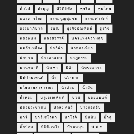
ทั่วไป
ทำบุญ
ทีวีดิจิทัล
ทุจริต
ทุนไทย
ธนาคารโลก
ธรรมนูญชุมชน
ธรรมศาสตร์
ธรรมาภิบาล
ธอส.
ธุรกิจบัณฑิตย์
ธูรกิจ
นครพนม
นครสวรรค์
นครแห่งความสุข
นมถั่วเหลือง
นักกีฬา
นักท่องเที่ยว
นักบวช
นักออกแบบ
นาฏกรรม
นานาชาติ
นำเชา
นิด้า
นิทรรศการ
นิปปอนเพนต์
นิ่ว
นโยบาย
นโยบายสาธารณะ
น้าค่อม
น้ำมัน
น้ำหอม
บลูเอเลเฟ่นท์
บวช
บอยแบนด์
บัตรประชาชน
บัลลง ดอร์
บางกอกฮับ
บาร์
บาร์เซโลน่า
บาโอจิ
บินบิน
บิ๊กตู่
บิ๊กป้อม
บีอีซี-เทโร
บ้านหมุน
ป.ป.ช.