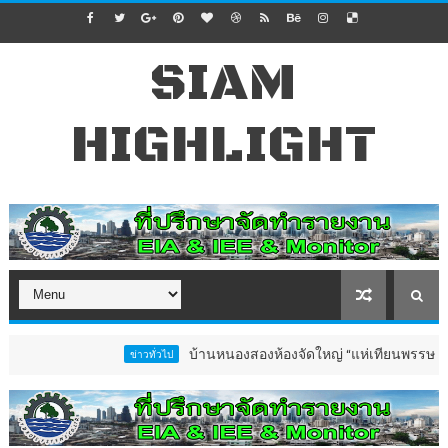
SIAM
HIGHLIGHT
บ้านหนองสองห้องจัดใหญ่ “แห่เทียนพรรษา–ผ้าป่าซาเล้ง
ข่าวทั่วไป