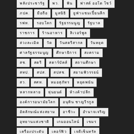
พลังประชารัฐ
พว.
ฟัน
ฟาสต์ ออโต โชว์
ภปค.
มือถือ
มูลนิธิ
ยูฟ่าแชมเปี้ยนลีก
รฟท.
รอบโลก
รัฐธรรมนูญ
รัฐบาล
ราชการ
ร้านอาหาร
ลิเวอร์พูล
ล่วงละเมิด
วัด
วันสตรีสากล
วันหยุด
ศาลรัฐธรรมนูญ
ศึกษาธิการ
สงคราม
สช.
สตรี
สตาร์บัคส์
สถานศึกษา
สทป.
สปส.
สปสช.
สยามพิวรรธน์
สว.
สศท.
หมอสุภัทร
หยุดพนัน
หลากหลาย
หุ่นยนต์
ห้างค้าปลีก
องค์การอนามัยโลก
อนุทิน ชาญวีรกูล
อัตลักษณ์แห่งสยาม
อาชีวะ
อำนาจเจริญ
อุทยานแห่งชาติ
เกมออนไลน์
เขมร
เครื่องประดับ
เคอร์ฟิว
เจดีเซ็นทรัล