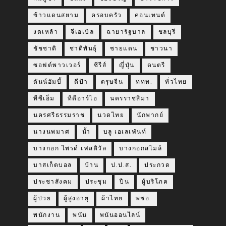
ข้าวแดนสยาม
ครอบครัว
คอนเทนต์
งดเหล้า
จีเอเบิล
ฉายารัฐบาล
ชลบุรี
ชัชชาติ
ชาติพันธุ์
ชายแดน
ชาวนา
ซอฟต์พาวเวอร์
ซีรีส์
ญี่ปุ่น
ดนตรี
ดันน์ฮัมบี้
ดีป้า
ตรุษจีน
ททท.
ทั่วไทย
ทีซีเอ็ม
ทีดีอาร์ไอ
นครราชสีมา
นครศรีธรรมราช
นวดไทย
นักพากย์
นางนพมาศ
น้ำ
บลู เอเลเฟ่นท์
บางกอก ไพรด์ เฟสติวัล
บางกอกสไมล์
บาสเก็ตบอล
บ้าน
ป.ป.ส.
ประกวด
ประชาสังคม
ประชุม
ปืน
ผู้บริโภค
ผู้ป่วย
ผู้สูงอายุ
ผ้าไทย
พชอ.
พนักงาน
พนัน
พนันออนไลน์