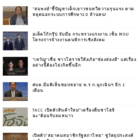
"สมพงษ์"ชี้ปัญหาเด็กเยาวชนทวีความรุนแรง คาด
หลุดนอกระบบการศึกษา10 ล้านคน!
อเด็คโก้กรุ๊ป จับมือ กระทรวงแรงงาน เซ็น MOU
โครงการจ้างงานคนพิการเชิงสังคม
"เทวัญ"เชื่อ ชาวโคราชให้อภัย"ช่องส่องผี" แต่เรื่อง
อย่างนี้ต้องไม่เกิดขึ้นอีก
ศบค.มีมติเห็นชอบขยาย พ.ร.ก.ฉุกเฉินฯ อีก 1
เดือน
TACC เปิดตัวสินค้าใหม่"เครื่องดื่มชาโฮจิ
ฉะ"ต้อนรับลมหนาว
เปิดตัว"สมาคมสมาชิกรัฐสภาไทย" ชูวัตถุประสงค์