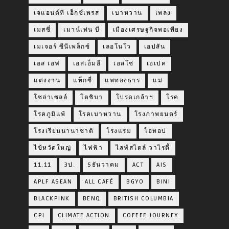
เจแอนด์ที เอ็กซ์เพรส
เบาหวาน
เพลง
เมสซี่
เมาน์เท่น บี
เมืองเศรษฐกิจพอเพียง
เมเจอร์ ซีนีเพล็กซ์
เลอโนโว
เอปสัน
เอส เอฟ
เอสเอ็มอี
เอสโซ่
เอเปค
แต่งงาน
แท็กซี่
แพทองธาร
แม่
โซล่าเซลล์
โตชิบา
โปรดเกล้าฯ
โรค
โรคภูมิแพ้
โรคเบาหวาน
โรงภาพยนตร์
โรงเรียนนานาชาติ
โรงแรม
โอทอป
ไข้หวัดใหญ่
ไฟฟ้า
ไลฟ์สไตล์ วาไรตี้
11.11
3ป.
5ธันวาคม
ACT
AIS
APLF ASEAN
ALL CAFÉ
BGYO
BINI
BLACKPINK
BENQ
BRITISH COLUMBIA
CPI
CLIMATE ACTION
COFFEE JOURNEY