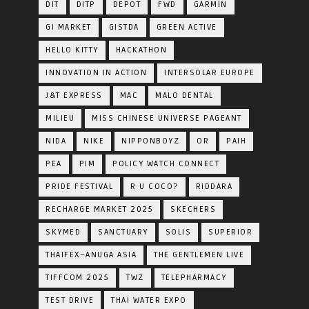
DIT
DITP
DEPOT
FWD
GARMIN
GI MARKET
GISTDA
GREEN ACTIVE
HELLO KITTY
HACKATHON
INNOVATION IN ACTION
INTERSOLAR EUROPE
J&T EXPRESS
MAC
MALO DENTAL
MILIEU
MISS CHINESE UNIVERSE PAGEANT
NIDA
NIKE
NIPPONBOYZ
OR
PAIH
PEA
PIM
POLICY WATCH CONNECT
PRIDE FESTIVAL
R U COCO?
RIDDARA
RECHARGE MARKET 2025
SKECHERS
SKYMED
SANCTUARY
SOLIS
SUPERIOR
THAIFEX–ANUGA ASIA
THE GENTLEMEN LIVE
TIFFCOM 2025
TWZ
TELEPHARMACY
TEST DRIVE
THAI WATER EXPO