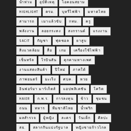
น้ำท่วม
อุบัติเหตุ
ไอคอนสยาม
HIGHLIGHT
ครม.
บุหรี่ไฟฟ้า
มหาดไทย
สามารถ
เมาแล้วขับ
กทม.
ครู
พลังงาน
ลอยกระทง
สงกรานต์
แรงงาน
SACIT
กัญชา
ฟุตซอล
ยาสูบ
สิ่งแวดล้อม
สื่อ
เกม
เครื่องใช้ไฟฟ้า
เซ็นทรัล
โรบินสัน
คุกคามทางเพศ
งานแสดงสินค้า
ปีใหม่
ภาคใต้
ภาพยนตร์
มะเร็ง
ศบค.
หวย
อินฟอร์มา มาร์เก็ตส์
แอปพลิเคชัน
โควิด
HAIER
ก.พ.ร.
การลงทุน
ข้าว
ชุมชน
ถนน
ทหาร
ทีมชาติไทย
น้ำพริก
ผลสำรวจ
ผู้หญิง
ละคร
วันเด็ก
ศิลปะ
สธ.
สลากกินแบ่งรัฐบาล
หญิงชายก้าวไกล