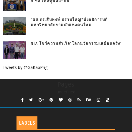
8 ข้อ เทิดทูนสถาบัน
“ผศ.ดร.สืบพงษ์ ปราบใหญ่”นั่งอธิการบดี
มหาวิทยาลัยรามคำแหงคนใหม่
NIA โชว์ความสำเร็จ‘โลกนวัตกรรมเสมือนจริง’
Tweets by @GaKabPrig
Pages
undefined
LABELS