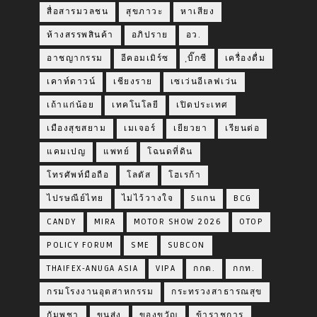
สื่อสารมวลชน
สุขภาวะ
หาเสียง
ห้างสรรพสินค้า
อภิปราย
อว.
อาชญากรรม
อีคอมเมิร์ซ
ฺบิ๊กซี
เครื่องดื่ม
เคาท์ดาวน์
เชียงราย
เซเว่นอีเลฟเว่น
เถ้าแก่น้อย
เทคโนโลยี
เปิดประเทศ
เมืองสุขสยาม
เมเจอร์
เยียวยา
เรียนต่อ
แคมเปญ
แพทย์
โฉนดที่ดิน
โทรศัพท์มือถือ
โลตัส
โฮเรก้า
ไปรษณีย์ไทย
ไม่ไว้วางใจ
5แกน
BCG
CANDY
MIRA
MOTOR SHOW 2026
OTOP
POLICY FORUM
SME
SUBCON
THAIFEX-ANUGA ASIA
VIPA
กกต.
กกท.
กรมโรงงานอุตสาหกรรม
กระทรวงสาธารณสุข
กัมพูชา
ขนส่ง
ของขวัญ
ข้าราชการ