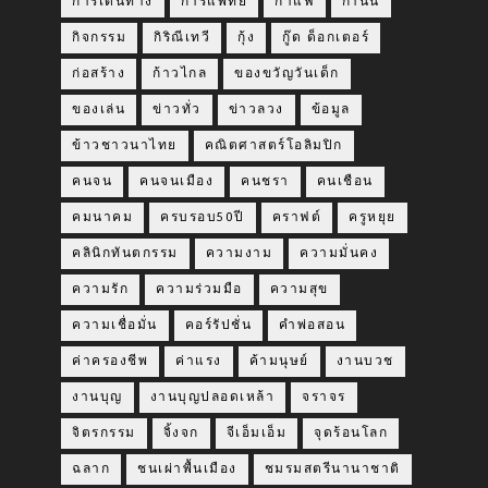
การเดินทาง
การแพทย์
กาแฟ
กำนัน
กิจกรรม
กิริณีเทวี
กุ้ง
กู๊ด ด็อกเตอร์
ก่อสร้าง
ก้าวไกล
ของขวัญวันเด็ก
ของเล่น
ข่าวทั่ว
ข่าวลวง
ข้อมูล
ข้าวชาวนาไทย
คณิตศาสตร์โอลิมปิก
คนจน
คนจนเมือง
คนชรา
คนเชือน
คมนาคม
ครบรอบ50ปี
คราฟต์
ครูหยุย
คลินิกทันตกรรม
ความงาม
ความมั่นคง
ความรัก
ความร่วมมือ
ความสุข
ความเชื่อมั่น
คอร์รัปชั่น
คำพ่อสอน
ค่าครองชีพ
ค่าแรง
ค้ามนุษย์
งานบวช
งานบุญ
งานบุญปลอดเหล้า
จราจร
จิตรกรรม
จิ้งจก
จีเอ็มเอ็ม
จุดร้อนโลก
ฉลาก
ชนเผ่าพื้นเมือง
ชมรมสตรีนานาชาติ