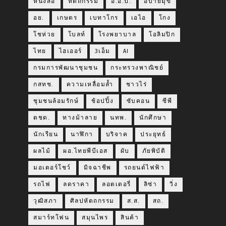
หนังสือ
หัตถกรรม
อ.อ.ป.
อบายมุข
อย.
เกษตร
เบทาโกร
เอไอ
โกง
โชห่วย
โบลท์
โรงพยาบาล
โอลิมปิก
ไทย
ไฮเออร์
3เอ็ม
AI
กรมการพัฒนาชุมชน
กระทรวงพาณิชย์
กสทช.
ความเหลื่อมล้ำ
ชาวไร่
ชุมชนล้อมรักษ์
ช้อปปิ้ง
ซับคอน
ซีพี
ตชด.
ทางม้าลาย
นทพ.
นักศึกษา
นักเรียน
นาฬิกา
บริจาค
ประยุทธ์
ผลไม้
ผอ.ไทยพีบีเอส
ผับ
ภัยพิบัติ
มอเตอร์โชว์
มิจฉาชีพ
รถยนต์ไฟฟ้า
รถไฟ
ลดราคา
ลอตเตอรี่
ลิซ่า
วิ่ง
วุฒิสภา
ศิลปหัตถกรรม
ส.ส.
สถ.
สมาร์ทโฟน
สมุนไพร
สินค้า