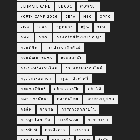
ULTIMATE GAME
UNODC
WOWNUT
YOUTH CAMP 2026
DEPA
NGO
OPPO
VIVO
ก.ตร.
กฎหมาย
กฐิน
กปน.
กฟผ.
กฟภ.
กรมทรัพย์สินทางปัญญา
กรมที่ดิน
กรมประชาสัมพันธ์
กรมพัฒนาชุมชน
กรมอนามัย
กระบะพลังงานใหม่
กระแสร้อนออนไลน์
กรุงไทย-แอกซ่า
กรุณา บัวคำศรี
กลุ่มชาติพันธุ์
กล้องวงจรปิด
กล้าไม้
กศส.การศึกษา
กองทัพไทย
กองทุนหมู่บ้าน
กอล์ฟ
กาชาด
การการค้าภายใน
การทูตไทย–จีน
การบินไทย
การประปา
การพิมพ์
การสื่อสาร
การอ่าน