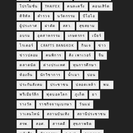
โปรโมชั่น
THAIFEX
คนละครึ่ง
คอนเสิร์ต
ดิจิทัล
ตำรวจ
นวัตกรรม
บีโอไอ
ผู้ประกาศ
ผ่าตัด
สสว.
สุขสยาม
อบรม
อุตสาหกรรม
เกษตรกร
เบียร์
ไรเดอร์
CRAFTS BANGKOK
กินเจ
ข่าว
ข่าวปลอม
คนพิการ
คิง เพาเวอร์
จีน
ตลาดนัด
ต่างประเทศ
ทุนการศึกษา
ท้องถิ่น
นักวิชาการ
น้ำเมา
บ่อน
ประกันสังคม
ประชาชน
ปลอดเหล้า
พม.
พรีเมียร์ลีก
ฟุตบอลโลก
ภูเก็ต
ยา
รางวัล
ราชกิจจานุเบกษา
วันแม่
วาเลนไทน์
สถานบันเทิง
สถานีประชาชน
สรพ.
สอศ.
สารคดี
สุขภาพจิต