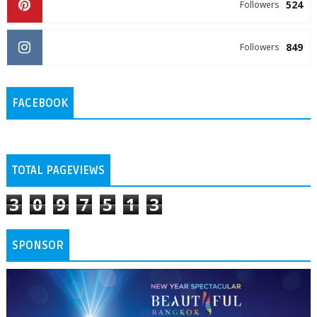
524
Followers
849
Followers
FACEBOOK
TOTAL PAGEVIEWS
3
0
9
7
5
1
3
SPONSOR