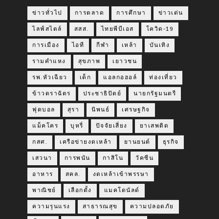
ข่าวทั่วไป
การตลาด
การศึกษา
ข่าวเด่น
ไลฟ์สไตล์
สสส.
ไทยพีบีเอส
โควิด-19
การเมือง
ไอที
กีฬา
เหล้า
บันเทิง
รามคำแหง
สุขภาพ
เยาวชน
รพ.หัวเฉียว
เด็ก
แอลกอฮอล์
ท่องเที่ยว
ข้าวตราฉัตร
ประชาธิปัตย์
นายกรัฐมนตรี
ฟุตบอล
สุรา
นิพนธ์
เศรษฐกิจ
แม็คโคร
บุหรี่
ปัจจัยเสี่ยง
ยาเสพติด
กสศ.
เครือข่ายงดเหล้า
ยานยนต์
ธุรกิจ
เสวนา
การพนัน
กาสิโน
วัคซีน
อาหาร
สคล.
งดเหล้าเข้าพรรษา
พาณิชย์
เลือกตั้ง
แมคโดนัลด์
ความรุนแรง
สาธารณสุข
ความปลอดภัย