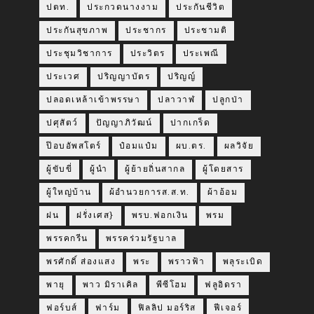
ปตท.
ประกวดนางงาม
ประกันชีวิต
ประกันสุขภาพ
ประชากร
ประชามติ
ประชุมวิชาการ
ประวิตร
ประเพณี
ประเวศ
ปริญญาบัตร
ปริญญ์
ปลอดเหล้าเข้าพรรษา
ปลาวาฬ
ปลูกป่า
ปศุสัตว์
ปัญญาภิวัฒน์
ปากเกร็ด
ป๊อบอัพสโตร์
ป๋อมแป๋ม
ผบ.ตร.
ผลวิจัย
ผู้ขับขี่
ผู้นำ
ผู้ย้ายถิ่นสากล
ผู้โดยสาร
ผู้ใหญ่บ้าน
ผ้อำนวยการส.ส.ท.
ผ้าอ้อม
ฝน
ฝรั่งเศส}
พรบ.ฟอกเงิน
พรม
พรรคกรีน
พรรคร่วมรัฐบาล
พรศักดิ์ ส่องแสง
พระ
พราวฟ้า
พลุระเบิด
พายุ
พาว มิราเคิล
พีซีโฮม
ฟลูอิดรา
ฟอร์บส์
ฟาร์ม
ฟิลลิป มอร์ริส
ฟีเจอร์