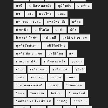
ภาษี
ภาษีสรรพสามิต
ภูมิคุ้มกัน
ม.มหิดล
มช.
มธ.
มวยไทย
มสส.
มหกรรมการอ่าน
มหาวิทยาลัย
มหิดล
มังกรฟ้า
มามี่โพโค
มาม่า
มิดัส
มิสเตอร์ โดนัท
มูฟเวนดี้
มูลนิธิขวัญชุมชน
มูลนิธิชัยพัฒนา
มูลนิธิรักษ์ไทย
มูลนิธิเด็กเยาวชน
มูลนิธิไทย
ยท.
ยานยนต์ไฟฟ้า
ยารักษามะเร็ง
ยุบสภา
ยุโรป
ยูเนียนแพน
ยูเนี่ยนแพน
ยูโอบี
รถชน
รถบรรทุก
รถยนต์
รทสช.
รวมไทยสร้างชาติ
รองเท้า
รักต้องรอด
รักษา
รักษาโรค
รักษ์ไทย
รับน้องใหม่
รับสมัคร ผอ.ไทยพีบีเอส
ราชภัฏ
ร้องเรียน