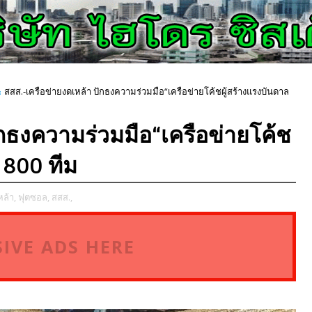
สสส.-เครือข่ายงดเหล้า ปักธงความร่วมมือ“เครือข่ายโค้ชผู้สร้างแรงบันดาล
ักธงความร่วมมือ“เครือข่ายโค้ช
 800 ทีม
หล้า,
ฟุตซอล,
สสส.,
IVE ADS HERE