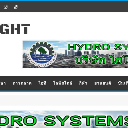
IGHT
กษา
การตลาด
ไอที
ไลฟ์สไตล์
กีฬา
ยานยนต์
บันเท