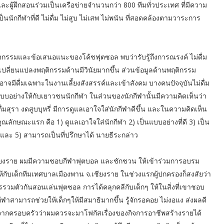
ละผู้ฝึกสอนร่วมเป็นเครือข่ายจำนวนกว่า 800 ทีมทั่วประเทศ ที่มีความ
ป็นนักกีฬาที่ดี ไม่ดื่ม ไม่สูบ ไม่เสพ ไม่พนัน ที่สอดคล้องตามวาระการ
กรรมและข้อเสนอแนะของโค้ชฟุตซอล พบว่ารับรู้ถึงการณรงค์ ไม่ดื่ม
รถเปลี่ยนแปลงพฤติกรรมด้านมีวินัยมากขึ้น ส่วนข้อมูลด้านพฤติกรรม
ยง อาจมีดื่มเฉพาะในงานเลี้ยงสังสรรค์และเข้าสังคม บางคนปัจจุบันไม่ดื่ม
นแบบอย่างให้กับเยาวชนนักกีฬา ในส่วนของนักกีฬานั้นมีความคิดเห็นว่า
ดื่มสุรา งดสูบบุหรี่ มีการดูแลเอาใจใส่นักกีฬาดีขึ้น และในความคิดเห็น
ลักษณะแรก คือ 1) ดูแลเอาใจใส่นักกีฬา 2) เป็นแบบอย่างที่ดี 3) เป็น
นัน และ 5) สามารถเป็นที่ปรึกษาได้ นายธีระกล่าว
ดเชียงราย ผมมีความชอบกีฬาฟุตบอล และชักชวน ให้เข้าร่วมการอบรม
ห้กับเด็กทีมเทศบาลเมืองพาน จ.เชียงราย ในช่วงแรกผู้ปกครองก็สงสัยว่า
รรวมตัวกันสอนเล่นฟุตซอล การได้คลุกคลีกับเด็กๆ ให้ในสิ่งที่เขาชอบ
ีฬาสามารถช่วยให้เด็กๆให้มีสมาธิมากขึ้น รู้จักรอคอย ไม่งอแง ส่งผลดี
ียงจากครอบครัวว่าผมควรจะมาโฟกัสเรื่องของกิจการอาชีพสร้างรายได้