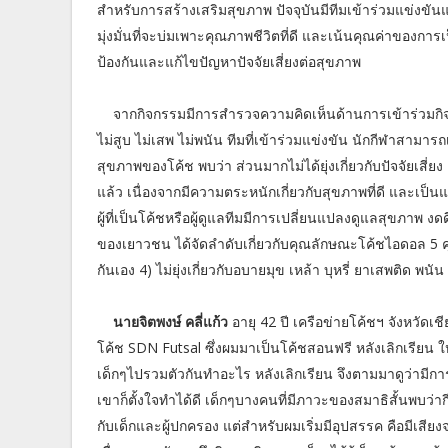
สำหรับการสร้างเสริมสุขภาพ ปัจจุบันมีทีมเข้าร่วมแข่งขันแ
มุ่งมั่นที่จะบ่มเพาะคุณภาพชีวิตที่ดี และเน้นคุณค่าของการเ
ป้องกันและแก้ไขปัญหาปัจจัยเสี่ยงต่อสุขภาพ
จากกิจกรรมมีการสำรวจความคิดเห็นด้านการเข้าร่วมกิจ
ไม่สูบ ไม่เสพ ไม่พนัน ทีมที่เข้าร่วมแข่งขัน นักกีฬาสามา
สุขภาพของโค้ช พบว่า ส่วนมากไม่ได้ยุ่งเกี่ยวกับปัจจัยเสี่
แล้ว เนื่องจากมีความตระหนักเกี่ยวกับสุขภาพที่ดี และเป็
ผู้ที่เป็นโค้ชหรือผู้ดูแลทีมมีการเปลี่ยนแปลงดูแลสุขภาพ งด
ของเยาวชน ได้จัดลำดับเกี่ยวกับคุณลักษณะโค้ชไอดอล 5 คุณ
กันเอง 4) ไม่ยุ่งเกี่ยวกับอบายมุข เหล้า บุหรี่ ยาเสพติด พ
นายจิตพงษ์ คลี่แก้ว
อายุ 42 ปี เครือข่ายโค้ชฯ จังหวั
โค้ช SDN Futsal ซึ่งผมมาเป็นโค้ชสอนฟรี หลังเลิกเรียน ใ
เด็กๆไปรวมตัวกันทำอะไร หลังเลิกเรียน จึงตามมาดูว่ามีกา
เขาก็ตั้งใจทำได้ดี เด็กๆบางคนที่มีภาวะของสมาธิสั้นพบว่าก
กับเด็กและผู้ปกครอง แต่สำหรับผมเริ่มมีอุปสรรค คือมีเส