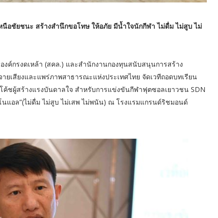
อชัยชนะ สร้างสำนึกขอโทษ ให้อภัย มีน้ำใจนักกีฬา ไม่ดื่ม ไม่สูบ ไม่
ายองค์กรงดเหล้า (สคล.) และสำนักงานกองทุนสนับสนุนการสร้าง
ระจายเสียงและแพร่ภาพสาธารณะแห่งประเทศไทย จัดเวทีถอดบทเรียน
ยโค้ชผู้สร้างแรงบันดาลใจ สำหรับการแข่งขันกีฬาฟุตซอลเยาวชน SDN
นแอล”(ไม่ดื่ม ไม่สูบ ไม่เสพ ไม่พนัน) ณ โรงแรมแกรนด์ริชมอนด์