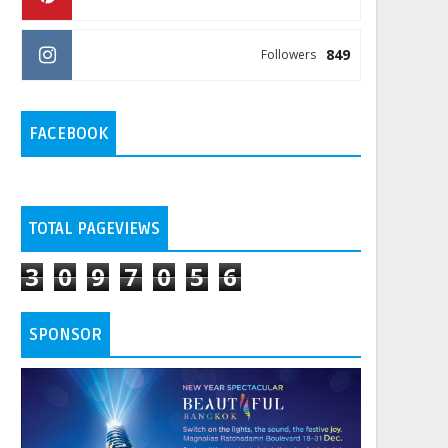
849
Followers
FACEBOOK
TOTAL PAGEVIEWS
3
0
9
7
0
5
6
SPONSOR