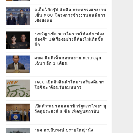
อเด็คโก้กรุ๊ป จับมือ กระทรวงแรงงาน
เซ็น MOU โครงการจ้างงานคนพิการ
เชิงสังคม
"เทวัญ"เชื่อ ชาวโคราชให้อภัย"ช่อง
ส่องผี" แต่เรื่องอย่างนี้ต้องไม่เกิดขึ้น
อีก
ศบค.มีมติเห็นชอบขยาย พ.ร.ก.ฉุก
เฉินฯ อีก 1 เดือน
TACC เปิดตัวสินค้าใหม่"เครื่องดื่มชา
โฮจิฉะ"ต้อนรับลมหนาว
เปิดตัว"สมาคมสมาชิกรัฐสภาไทย" ชู
วัตถุประสงค์ 8 ข้อ เทิดทูนสถาบัน
“ผศ.ดร.สืบพงษ์ ปราบใหญ่”นั่ง