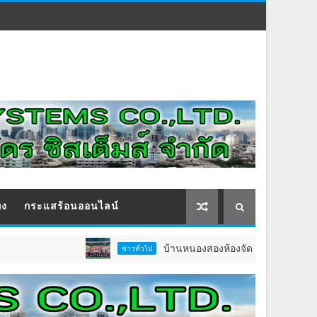
ิง
กระแสร้อนออนไลน์
บ้านหนองสองห้องจัดใหญ่ “แห่เทียนพรรษา–ผ้าป่
ข่าวทั่วไป