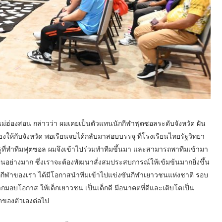
ดแม่ฮ่องสอน กล่าวว่า ผมเคยเป็นตัวแทนนักกีฬาฟุตซอลระดับจังหวัด ฝัน
ยงให้กับจังหวัด พอเรียนจบได้กลับมาสอบบรรจุ ที่โรงเรียนไทยรัฐวิทยา
มีครูที่ทำทีมฟุตซอล ผมจึงเข้าไปร่วมทำทีมขึ้นมา และสามารถพาทีมเข้ามา
็นอย่างมาก ซึ่งเราจะต้องพัฒนาสั่งสมประสบการณ์ให้เข้มข้นมากยิ่งขึ้น
มนักกีฬาของเรา ได้มีโอกาสนำทีมเข้าไปแข่งขันกีฬาเยาวชนแห่งชาติ รอบ
กมอบโอกาส ให้เด็กเยาวชน เป็นเด็กดี มีอนาคตที่ดีและเติบโตเป็น
กิดของตัวเองต่อไป