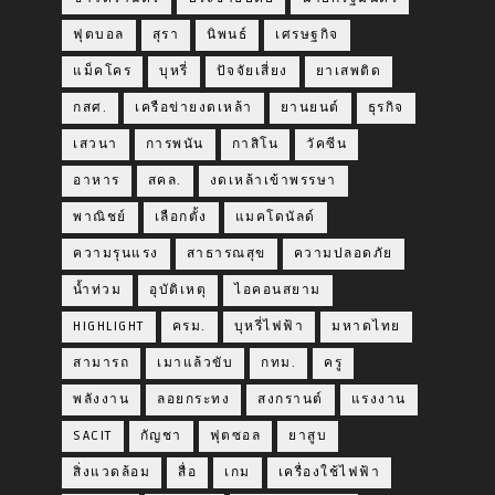
ฟุตบอล
สุรา
นิพนธ์
เศรษฐกิจ
แม็คโคร
บุหรี่
ปัจจัยเสี่ยง
ยาเสพติด
กสศ.
เครือข่ายงดเหล้า
ยานยนต์
ธุรกิจ
เสวนา
การพนัน
กาสิโน
วัคซีน
อาหาร
สคล.
งดเหล้าเข้าพรรษา
พาณิชย์
เลือกตั้ง
แมคโดนัลด์
ความรุนแรง
สาธารณสุข
ความปลอดภัย
น้ำท่วม
อุบัติเหตุ
ไอคอนสยาม
HIGHLIGHT
ครม.
บุหรี่ไฟฟ้า
มหาดไทย
สามารถ
เมาแล้วขับ
กทม.
ครู
พลังงาน
ลอยกระทง
สงกรานต์
แรงงาน
SACIT
กัญชา
ฟุตซอล
ยาสูบ
สิ่งแวดล้อม
สื่อ
เกม
เครื่องใช้ไฟฟ้า