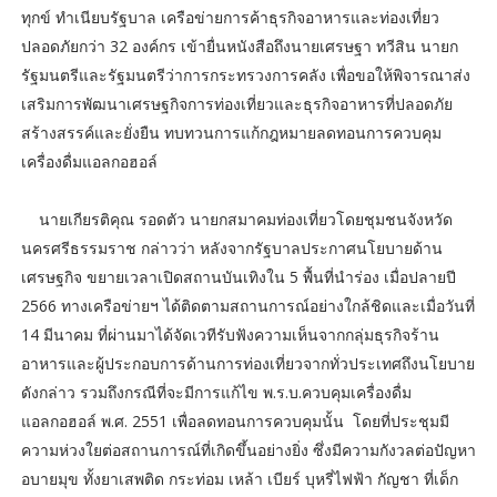
ทุกข์ ทำเนียบรัฐบาล เครือข่ายการค้าธุรกิจอาหารและท่องเที่ยว
ปลอดภัยกว่า 32 องค์กร เข้ายื่นหนังสือถึงนายเศรษฐา ทวีสิน นายก
รัฐมนตรีและรัฐมนตรีว่าการกระทรวงการคลัง เพื่อขอให้พิจารณาส่ง
เสริมการพัฒนาเศรษฐกิจการท่องเที่ยวและธุรกิจอาหารที่ปลอดภัย
สร้างสรรค์และยั่งยืน ทบทวนการแก้กฎหมายลดทอนการควบคุม
เครื่องดื่มแอลกอฮอล์
นายเกียรติคุณ รอดตัว นายกสมาคมท่องเที่ยวโดยชุมชนจังหวัด
นครศรีธรรมราช กล่าวว่า หลังจากรัฐบาลประกาศนโยบายด้าน
เศรษฐกิจ ขยายเวลาเปิดสถานบันเทิงใน 5 พื้นที่นำร่อง เมื่อปลายปี
2566 ทางเครือข่ายฯ ได้ติดตามสถานการณ์อย่างใกล้ชิดและเมื่อวันที่
14 มีนาคม ที่ผ่านมาได้จัดเวทีรับฟังความเห็นจากกลุ่มธุรกิจร้าน
อาหารและผู้ประกอบการด้านการท่องเที่ยวจากทั่วประเทศถึงนโยบาย
ดังกล่าว รวมถึงกรณีที่จะมีการแก้ไข พ.ร.บ.ควบคุมเครื่องดื่ม
แอลกอฮอล์ พ.ศ. 2551 เพื่อลดทอนการควบคุมนั้น โดยที่ประชุมมี
ความห่วงใยต่อสถานการณ์ที่เกิดขึ้นอย่างยิ่ง ซึ่งมีความกังวลต่อปัญหา
อบายมุข ทั้งยาเสพติด กระท่อม เหล้า เบียร์ บุหรี่ไฟฟ้า กัญชา ที่เด็ก