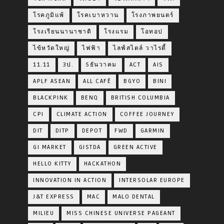
โรคภูมิแพ้
โรคเบาหวาน
โรงภาพยนตร์
โรงเรียนนานาชาติ
โรงแรม
โอทอป
ไข้หวัดใหญ่
ไฟฟ้า
ไลฟ์สไตล์ วาไรตี้
11.11
3ป.
5ธันวาคม
ACT
AIS
APLF ASEAN
ALL CAFÉ
BGYO
BINI
BLACKPINK
BENQ
BRITISH COLUMBIA
CPI
CLIMATE ACTION
COFFEE JOURNEY
DIT
DITP
DEPOT
FWD
GARMIN
GI MARKET
GISTDA
GREEN ACTIVE
HELLO KITTY
HACKATHON
INNOVATION IN ACTION
INTERSOLAR EUROPE
J&T EXPRESS
MAC
MALO DENTAL
MILIEU
MISS CHINESE UNIVERSE PAGEANT