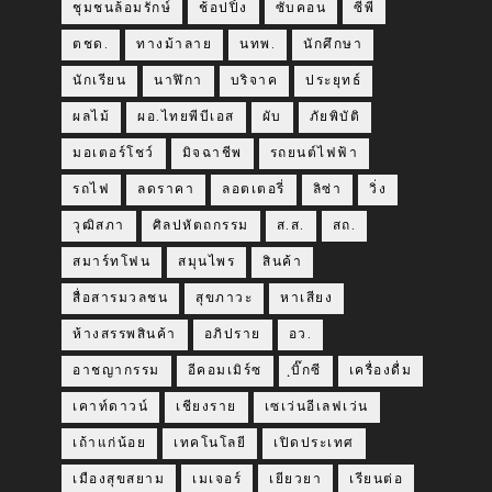
ชุมชนล้อมรักษ์
ช้อปปิ้ง
ซับคอน
ซีพี
ตชด.
ทางม้าลาย
นทพ.
นักศึกษา
นักเรียน
นาฬิกา
บริจาค
ประยุทธ์
ผลไม้
ผอ.ไทยพีบีเอส
ผับ
ภัยพิบัติ
มอเตอร์โชว์
มิจฉาชีพ
รถยนต์ไฟฟ้า
รถไฟ
ลดราคา
ลอตเตอรี่
ลิซ่า
วิ่ง
วุฒิสภา
ศิลปหัตถกรรม
ส.ส.
สถ.
สมาร์ทโฟน
สมุนไพร
สินค้า
สื่อสารมวลชน
สุขภาวะ
หาเสียง
ห้างสรรพสินค้า
อภิปราย
อว.
อาชญากรรม
อีคอมเมิร์ซ
ฺบิ๊กซี
เครื่องดื่ม
เคาท์ดาวน์
เชียงราย
เซเว่นอีเลฟเว่น
เถ้าแก่น้อย
เทคโนโลยี
เปิดประเทศ
เมืองสุขสยาม
เมเจอร์
เยียวยา
เรียนต่อ