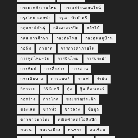
กระบะพลังงานใหม่
กระแสร้อนออนไลน์
กรุงไทย-แอกซ่า
กรุณา บัวคำศรี
กลุ่มชาติพันธุ์
กล้องวงจรปิด
กล้าไม้
กศส.การศึกษา
กองทัพไทย
กองทุนหมู่บ้าน
กอล์ฟ
กาชาด
การการค้าภายใน
การทูตไทย–จีน
การบินไทย
การประปา
การพิมพ์
การสื่อสาร
การอ่าน
การเดินทาง
การแพทย์
กาแฟ
กำนัน
กิจกรรม
กิริณีเทวี
กุ้ง
กู๊ด ด็อกเตอร์
ก่อสร้าง
ก้าวไกล
ของขวัญวันเด็ก
ของเล่น
ข่าวทั่ว
ข่าวลวง
ข้อมูล
ข้าวชาวนาไทย
คณิตศาสตร์โอลิมปิก
คนจน
คนจนเมือง
คนชรา
คนเชือน