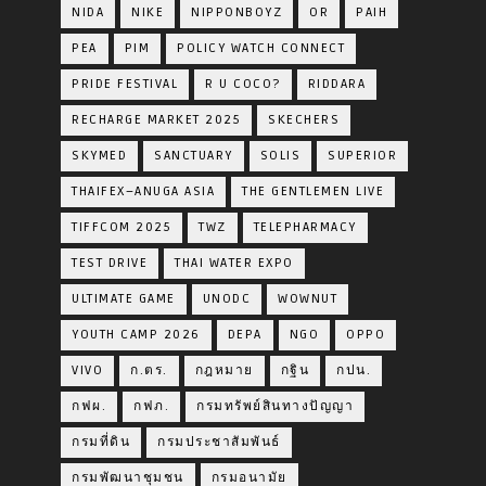
NIDA
NIKE
NIPPONBOYZ
OR
PAIH
PEA
PIM
POLICY WATCH CONNECT
PRIDE FESTIVAL
R U COCO?
RIDDARA
RECHARGE MARKET 2025
SKECHERS
SKYMED
SANCTUARY
SOLIS
SUPERIOR
THAIFEX–ANUGA ASIA
THE GENTLEMEN LIVE
TIFFCOM 2025
TWZ
TELEPHARMACY
TEST DRIVE
THAI WATER EXPO
ULTIMATE GAME
UNODC
WOWNUT
YOUTH CAMP 2026
DEPA
NGO
OPPO
VIVO
ก.ตร.
กฎหมาย
กฐิน
กปน.
กฟผ.
กฟภ.
กรมทรัพย์สินทางปัญญา
กรมที่ดิน
กรมประชาสัมพันธ์
กรมพัฒนาชุมชน
กรมอนามัย