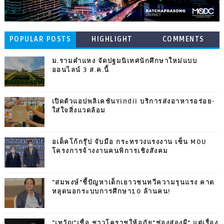
POPULAR POSTS
HIGHLIGHT
COMMENTS
ม.รามคำแหง จัดปฐมนิเทศนักศึกษาใหม่แบบ
ออนไลน์ 3 ส.ค.นี้
เปิดตัวแอปพลิเคชันYindii บริการส่งอาหารอร่อย-
ใส่ใจสิ่งแวดล้อม
อเด็คโก้กรุ๊ป จับมือ กระทรวงแรงงาน เซ็น MOU
โครงการจ้างงานคนพิการเชิงสังคม
"สมพงษ์"ชี้ปัญหาเด็กเยาวชนทวีความรุนแรง คาด
หลุดนอกระบบการศึกษา10 ล้านคน!
"เทวัญ"เชื่อ ชาวโคราชให้อภัย"ช่องส่องผี" แต่เรื่อง