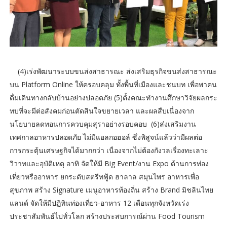
(4)เร่งพัฒนาระบบขนส่งสาธารณะ ส่งเสริมธุรกิจขนส่งสาธารณะ
บน Platform Online ให้ครอบคลุม ทั้งพื้นที่เมืองและชนบท เพื่อพาคน
ดื่มเดินทางกลับบ้านอย่างปลอดภัย (5)ตั้งคณะทำงานศึกษาวิจัยผลกระ
ทบที่จะมีต่อสังคมก่อนตัดสินใจขยายเวลา และผลสืบเนื่องจาก
นโยบายลดทอนการควบคุมสุราอย่างรอบคอบ (6)ส่งเสริมงาน
เทศกาลอาหารปลอดภัย ไม่มีแอลกอฮอล์ ซึ่งพิสูจน์แล้วว่ามีผลต่อ
การกระตุ้นเศรษฐกิจได้มากกว่า เนื่องจากไม่ต้องกังวลเรื่องทะเลาะ
วิวาทและอุบัติเหตุ อาทิ จัดให้มี Big Event/งาน Expo ด้านการท่อง
เที่ยวหรืออาหาร ยกระดับสตรีทฟู้ด ฮาลาล สมุนไพร อาหารเพื่อ
สุขภาพ สร้าง Signature เมนูอาหารท้องถิ่น สร้าง Brand มิชลินไทย
แลนด์ จัดให้มีปฏิทินท่องเที่ยว-อาหาร 12 เดือนทุกจังหวัดเร่ง
ประชาสัมพันธ์ไปทั่วโลก สร้างประสบการณ์ผ่าน Food Tourism