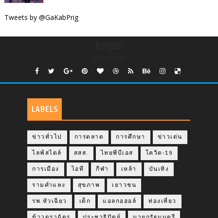
Tweets by @GaKabPrig
Pages
undefined
LABELS
ข่าวทั่วไป
การตลาด
การศึกษา
ข่าวเด่น
ไลฟ์สไตล์
สสส.
ไทยพีบีเอส
โควิด-19
การเมือง
ไอที
กีฬา
เหล้า
บันเทิง
รามคำแหง
สุขภาพ
เยาวชน
รพ.หัวเฉียว
เด็ก
แอลกอฮอล์
ท่องเที่ยว
ข้าวตราฉัตร
ประชาธิปัตย์
นายกรัฐมนตรี