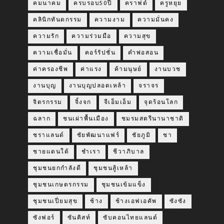
คมนาคม
ครบรอบ50ปี
คราฟต์
ครูหยุย
คลินิกทันตกรรม
ความงาม
ความมั่นคง
ความรัก
ความร่วมมือ
ความสุข
ความเชื่อมั่น
คอร์รัปชั่น
คำพ่อสอน
ค่าครองชีพ
ค่าแรง
ค้ามนุษย์
งานบวช
งานบุญ
งานบุญปลอดเหล้า
จราจร
จิตรกรรม
จิ้งจก
จีเอ็มเอ็ม
จุดร้อนโลก
ฉลาก
ชนเผ่าพื้นเมือง
ชมรมสตรีนานาชาติ
ชราแลนด์
ชัยพัฒนาแฟร์
ชัยภูมิ
ชา
ชายแดนใต้
ชำเรา
ชีวาภิบาล
ชุมชนยกกำลังดี
ชุมชนสู้เหล้า
ชุมชนเกษตรกรรม
ชุมชนเข้มแข็ง
ชุมชนเปี่ยมสุข
ช้าง
ช้างเอฟเอคัพ
ซังซัง
ซังฟอร์
ซันคิสท์
ซับคอนไทยแลนด์