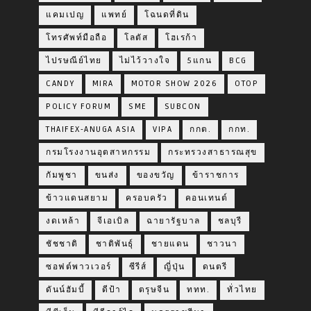
แคมเปญ
แพทย์
โฉนดที่ดิน
โทรศัพท์มือถือ
โลตัส
โฮเรก้า
ไปรษณีย์ไทย
ไม่ไว้วางใจ
5แกน
BCG
CANDY
MIRA
MOTOR SHOW 2026
OTOP
POLICY FORUM
SME
SUBCON
THAIFEX-ANUGA ASIA
VIPA
กกต.
กกท.
กรมโรงงานอุตสาหกรรม
กระทรวงสาธารณสุข
กัมพูชา
ขนส่ง
ของขวัญ
ข้าราชการ
ข้าวแดนสยาม
ครอบครัว
คอนเทนต์
งดเหล้า
จีเอเบิล
ฉายารัฐบาล
ชลบุรี
ชัชชาติ
ชาติพันธุ์
ชายแดน
ชาวนา
ซอฟต์พาวเวอร์
ซีรีส์
ญี่ปุ่น
ดนตรี
ดันน์ฮัมบี้
ดีป้า
ตรุษจีน
ททท.
ทั่วไทย