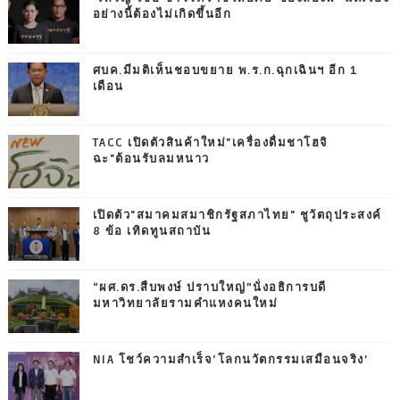
อย่างนี้ต้องไม่เกิดขึ้นอีก
ศบค.มีมติเห็นชอบขยาย พ.ร.ก.ฉุกเฉินฯ อีก 1
เดือน
TACC เปิดตัวสินค้าใหม่"เครื่องดื่มชาโฮจิ
ฉะ"ต้อนรับลมหนาว
เปิดตัว"สมาคมสมาชิกรัฐสภาไทย" ชูวัตถุประสงค์
8 ข้อ เทิดทูนสถาบัน
“ผศ.ดร.สืบพงษ์ ปราบใหญ่”นั่งอธิการบดี
มหาวิทยาลัยรามคำแหงคนใหม่
NIA โชว์ความสำเร็จ‘โลกนวัตกรรมเสมือนจริง’