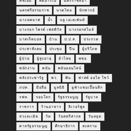
ทีซีเอ็ม
ทีดีอาร์ไอ
นครราชสีมา
นครศรีธรรมราช
นวดไทย
นักพากย์
นางนพมาศ
น้ำ
บลู เอเลเฟ่นท์
บางกอก ไพรด์ เฟสติวัล
บางกอกสไมล์
บาสเก็ตบอล
บ้าน
ป.ป.ส.
ประกวด
ประชาสังคม
ประชุม
ปืน
ผู้บริโภค
ผู้ป่วย
ผู้สูงอายุ
ผ้าไทย
พชอ.
พนักงาน
พนัน
พนันออนไลน์
พลังประชารัฐ
พว.
ฟัน
ฟาสต์ ออโต โชว์
ภปค.
มือถือ
มูลนิธิ
ยูฟ่าแชมเปี้ยนลีก
รฟท.
รอบโลก
รัฐธรรมนูญ
รัฐบาล
ราชการ
ร้านอาหาร
ลิเวอร์พูล
ล่วงละเมิด
วัด
วันสตรีสากล
วันหยุด
ศาลรัฐธรรมนูญ
ศึกษาธิการ
สงคราม