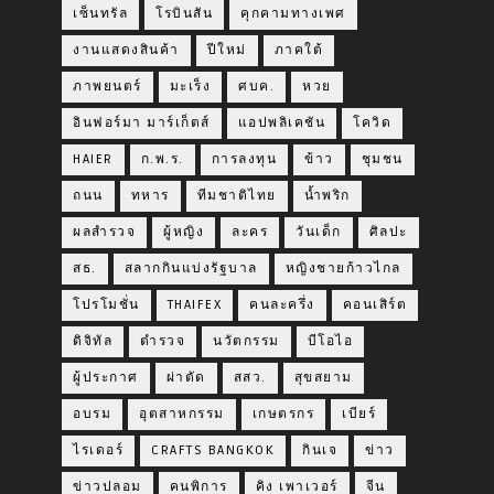
เซ็นทรัล
โรบินสัน
คุกคามทางเพศ
งานแสดงสินค้า
ปีใหม่
ภาคใต้
ภาพยนตร์
มะเร็ง
ศบค.
หวย
อินฟอร์มา มาร์เก็ตส์
แอปพลิเคชัน
โควิด
HAIER
ก.พ.ร.
การลงทุน
ข้าว
ชุมชน
ถนน
ทหาร
ทีมชาติไทย
น้ำพริก
ผลสำรวจ
ผู้หญิง
ละคร
วันเด็ก
ศิลปะ
สธ.
สลากกินแบ่งรัฐบาล
หญิงชายก้าวไกล
โปรโมชั่น
THAIFEX
คนละครึ่ง
คอนเสิร์ต
ดิจิทัล
ตำรวจ
นวัตกรรม
บีโอไอ
ผู้ประกาศ
ผ่าตัด
สสว.
สุขสยาม
อบรม
อุตสาหกรรม
เกษตรกร
เบียร์
ไรเดอร์
CRAFTS BANGKOK
กินเจ
ข่าว
ข่าวปลอม
คนพิการ
คิง เพาเวอร์
จีน