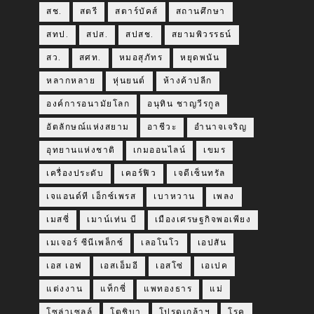
สช.
สตรี
สตาร์บัคส์
สถานศึกษา
สทป.
สปส.
สปสช.
สยามพิวรรธน์
สว.
สศท.
หมอสุภัทร
หยุดพนัน
หลากหลาย
หุ่นยนต์
ห้างค้าปลีก
องค์การอนามัยโลก
อนุทิน ชาญวีรกูล
อัตลักษณ์แห่งสยาม
อาชีวะ
อำนาจเจริญ
อุทยานแห่งชาติ
เกมออนไลน์
เขมร
เครื่องประดับ
เคอร์ฟิว
เจดีเซ็นทรัล
เจแอนด์ที เอ็กซ์เพรส
เบาหวาน
เพลง
เมสซี่
เมาน์เท่น บี
เมืองเศรษฐกิจพอเพียง
เมเจอร์ ซีนีเพล็กซ์
เลอโนโว
เอปสัน
เอส เอฟ
เอสเอ็มอี
เอสโซ่
เอเปค
แต่งงาน
แท็กซี่
แพทองธาร
แม่
โซล่าเซลล์
โตชิบา
โปรดเกล้าฯ
โรค