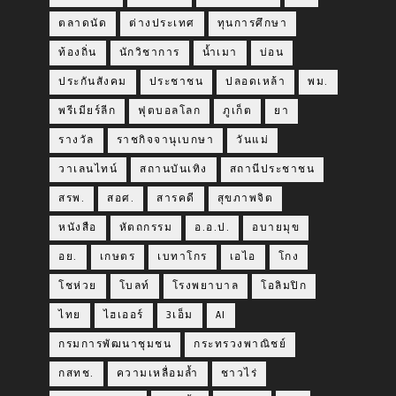
ตลาดนัด
ต่างประเทศ
ทุนการศึกษา
ท้องถิ่น
นักวิชาการ
น้ำเมา
บ่อน
ประกันสังคม
ประชาชน
ปลอดเหล้า
พม.
พรีเมียร์ลีก
ฟุตบอลโลก
ภูเก็ต
ยา
รางวัล
ราชกิจจานุเบกษา
วันแม่
วาเลนไทน์
สถานบันเทิง
สถานีประชาชน
สรพ.
สอศ.
สารคดี
สุขภาพจิต
หนังสือ
หัตถกรรม
อ.อ.ป.
อบายมุข
อย.
เกษตร
เบทาโกร
เอไอ
โกง
โชห่วย
โบลท์
โรงพยาบาล
โอลิมปิก
ไทย
ไฮเออร์
3เอ็ม
AI
กรมการพัฒนาชุมชน
กระทรวงพาณิชย์
กสทช.
ความเหลื่อมล้ำ
ชาวไร่