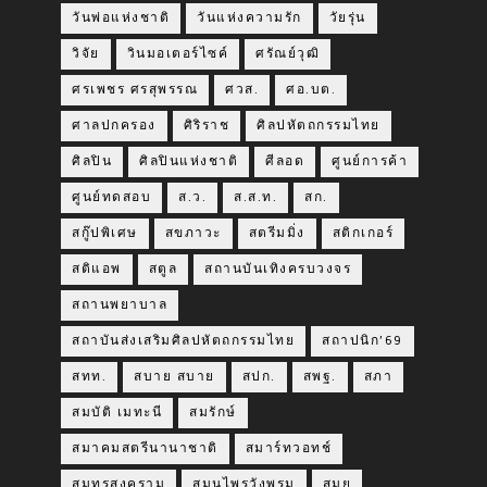
วันพ่อแห่งชาติ
วันแห่งความรัก
วัยรุ่น
วิจัย
วินมอเตอร์ไซค์
ศรัณย์วุฒิ
ศรเพชร ศรสุพรรณ
ศวส.
ศอ.บต.
ศาลปกครอง
ศิริราช
ศิลปหัตถกรรมไทย
ศิลปิน
ศิลปินแห่งชาติ
ศีลอด
ศูนย์การค้า
ศูนย์ทดสอบ
ส.ว.
ส.ส.ท.
สก.
สกู๊ปพิเศษ
สขภาวะ
สตรีมมิ่ง
สติกเกอร์
สติแอพ
สตูล
สถานบันเทิงครบวงจร
สถานพยาบาล
สถาบันส่งเสริมศิลปหัตถกรรมไทย
สถาปนิก’69
สทท.
สบาย สบาย
สปก.
สพฐ.
สภา
สมบัติ เมทะนี
สมรักษ์
สมาคมสตรีนานาชาติ
สมาร์ทวอทช์
สมุทรสงคราม
สมุนไพรวังพรม
สมุย