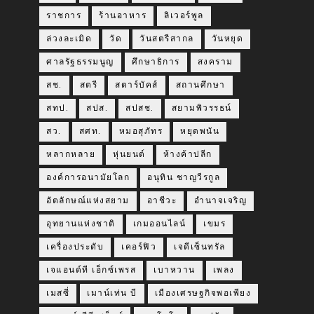
ราชการ
ร้านอาหาร
ลิเวอร์พูล
ล่วงละเมิด
วัด
วันสตรีสากล
วันหยุด
ศาลรัฐธรรมนูญ
ศึกษาธิการ
สงคราม
สช.
สตรี
สตาร์บัคส์
สถานศึกษา
สทป.
สปส.
สปสช.
สยามพิวรรธน์
สว.
สศท.
หมอสุภัทร
หยุดพนัน
หลากหลาย
หุ่นยนต์
ห้างค้าปลีก
องค์การอนามัยโลก
อนุทิน ชาญวีรกูล
อัตลักษณ์แห่งสยาม
อาชีวะ
อำนาจเจริญ
อุทยานแห่งชาติ
เกมออนไลน์
เขมร
เครื่องประดับ
เคอร์ฟิว
เจดีเซ็นทรัล
เจแอนด์ที เอ็กซ์เพรส
เบาหวาน
เพลง
เมสซี่
เมาน์เท่น บี
เมืองเศรษฐกิจพอเพียง