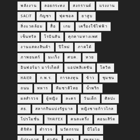
พลังงาน
ลอยกระทง
สงกรานต์
แรงงาน
SACIT
กัญชา
ฟุตซอล
ยาสูบ
สิ่งแวดล้อม
สื่อ
เกม
เครื่องใช้ไฟฟ้า
เซ็นทรัล
โรบินสัน
คุกคามทางเพศ
งานแสดงสินค้า
ปีใหม่
ภาคใต้
ภาพยนตร์
มะเร็ง
ศบค.
หวย
อินฟอร์มา มาร์เก็ตส์
แอปพลิเคชัน
โควิด
HAIER
ก.พ.ร.
การลงทุน
ข้าว
ชุมชน
ถนน
ทหาร
ทีมชาติไทย
น้ำพริก
ผลสำรวจ
ผู้หญิง
ละคร
วันเด็ก
ศิลปะ
สธ.
สลากกินแบ่งรัฐบาล
หญิงชายก้าวไกล
โปรโมชั่น
THAIFEX
คนละครึ่ง
คอนเสิร์ต
ดิจิทัล
ตำรวจ
นวัตกรรม
บีโอไอ
ผู้ประกาศ
ผ่าตัด
สสว.
สุขสยาม