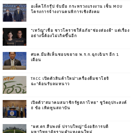
อเด็คโก้กรุ๊ป จับมือ กระทรวงแรงงาน เซ็น MOU
โครงการจ้างงานคนพิการเชิงสังคม
"เทวัญ"เชื่อ ชาวโคราชให้อภัย"ช่องส่องผี" แต่เรื่อง
อย่างนี้ต้องไม่เกิดขึ้นอีก
ศบค.มีมติเห็นชอบขยาย พ.ร.ก.ฉุกเฉินฯ อีก 1
เดือน
TACC เปิดตัวสินค้าใหม่"เครื่องดื่มชาโฮจิ
ฉะ"ต้อนรับลมหนาว
เปิดตัว"สมาคมสมาชิกรัฐสภาไทย" ชูวัตถุประสงค์
8 ข้อ เทิดทูนสถาบัน
“ผศ.ดร.สืบพงษ์ ปราบใหญ่”นั่งอธิการบดี
มหาวิทยาลัยรามคำแหงคนใหม่