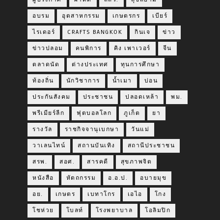
อบรม
อุตสาหกรรม
เกษตรกร
เบียร์
ไรเดอร์
CRAFTS BANGKOK
กินเจ
ข่าว
ข่าวปลอม
คนพิการ
คิง เพาเวอร์
จีน
ตลาดนัด
ต่างประเทศ
ทุนการศึกษา
ท้องถิ่น
นักวิชาการ
น้ำเมา
บ่อน
ประกันสังคม
ประชาชน
ปลอดเหล้า
พม.
พรีเมียร์ลีก
ฟุตบอลโลก
ภูเก็ต
ยา
รางวัล
ราชกิจจานุเบกษา
วันแม่
วาเลนไทน์
สถานบันเทิง
สถานีประชาชน
สรพ.
สอศ.
สารคดี
สุขภาพจิต
หนังสือ
หัตถกรรม
อ.อ.ป.
อบายมุข
อย.
เกษตร
เบทาโกร
เอไอ
โกง
โชห่วย
โบลท์
โรงพยาบาล
โอลิมปิก