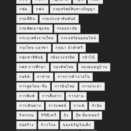
กฟผ.
กฟภ.
กรมทรัพย์สินทางปัญญา
กรมที่ดิน
กรมประชาสัมพันธ์
กรมพัฒนาชุมชน
กรมอนามัย
กระบะพลังงานใหม่
กระแสร้อนออนไลน์
กรุงไทย-แอกซ่า
กรุณา บัวคำศรี
กลุ่มชาติพันธุ์
กล้องวงจรปิด
กล้าไม้
กศส.การศึกษา
กองทัพไทย
กองทุนหมู่บ้าน
กอล์ฟ
กาชาด
การการค้าภายใน
การทูตไทย–จีน
การบินไทย
การประปา
การพิมพ์
การสื่อสาร
การอ่าน
การเดินทาง
การแพทย์
กาแฟ
กำนัน
กิจกรรม
กิริณีเทวี
กุ้ง
กู๊ด ด็อกเตอร์
ก่อสร้าง
ก้าวไกล
ของขวัญวันเด็ก