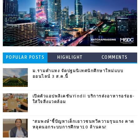
POPULAR POSTS
HIGHLIGHT
COMMENTS
ม.รามคำแหง จัดปฐมนิเทศนักศึกษาใหม่แบบ
ออนไลน์ 3 ส.ค.นี้
เปิดตัวแอปพลิเคชันYindii บริการส่งอาหารอร่อย-
ใส่ใจสิ่งแวดล้อม
"สมพงษ์"ชี้ปัญหาเด็กเยาวชนทวีความรุนแรง คาด
หลุดนอกระบบการศึกษา10 ล้านคน!