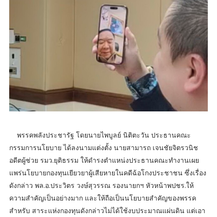
พรรคพลังประชารัฐ โดยนายไพบูลย์ นิติตะวัน ประธานคณะ
กรรมการนโยบาย ได้ลงนามแต่งตั้ง นายสามารถ เจนชัยจิตรวนิช
อดีตผู้ช่วย รมว.ยุติธรรม ให้ดำรงตำแหน่งประธานคณะทำงานเผย
แพร่นโยบายกองทุนเยียวยาผู้เสียหายในคดีฉ้อโกงประชาชน ซึ่งเรื่อง
ดังกล่าว พล.อ.ประวิตร วงษ์สุวรรณ รองนายกฯ หัวหน้าพปชร.ให้
ความสำคัญเป็นอย่างมาก และให้ถือเป็นนโยบายสำคัญของพรรค
สำหรับ สาระแห่งกองทุนดังกล่าวไม่ได้ใช้งบประมาณแผ่นดิน แต่เอา