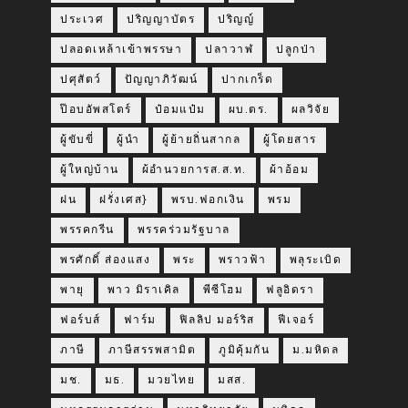
ประเวศ
ปริญญาบัตร
ปริญญ์
ปลอดเหล้าเข้าพรรษา
ปลาวาฬ
ปลูกป่า
ปศุสัตว์
ปัญญาภิวัฒน์
ปากเกร็ด
ป๊อบอัพสโตร์
ป๋อมแป๋ม
ผบ.ตร.
ผลวิจัย
ผู้ขับขี่
ผู้นำ
ผู้ย้ายถิ่นสากล
ผู้โดยสาร
ผู้ใหญ่บ้าน
ผ้อำนวยการส.ส.ท.
ผ้าอ้อม
ฝน
ฝรั่งเศส}
พรบ.ฟอกเงิน
พรม
พรรคกรีน
พรรคร่วมรัฐบาล
พรศักดิ์ ส่องแสง
พระ
พราวฟ้า
พลุระเบิด
พายุ
พาว มิราเคิล
พีซีโฮม
ฟลูอิดรา
ฟอร์บส์
ฟาร์ม
ฟิลลิป มอร์ริส
ฟีเจอร์
ภาษี
ภาษีสรรพสามิต
ภูมิคุ้มกัน
ม.มหิดล
มช.
มธ.
มวยไทย
มสส.