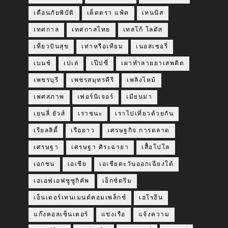
เตือนภัยพิบัติ
เต็ดตรา แพ้ค
เทนนิส
เทศกาล
เทศกาลไทย
เทสโก้ โลตัส
เที่ยวปันสุข
เท่าหรือเทียม
เนอสเซอรี่
เบนซ์
เปเล่
เป๊ปซี่
เผาทำลายยาเสพติด
เพชรบุรี
เพชรสมุทรคีรี
เพลิงไหม้
เพศสภาพ
เฟอร์นิเจอร์
เมียนมา
เยนลี่ ยัวส์
เราชนะ
เราไปเที่ยวด้วยกัน
เรียลลิตี้
เรือยาว
เศรษฐกิจ การตลาด
เศรษฐา
เศรษฐา ศิระฉายา
เสื้อโปโล
เอกชน
เอเชีย
เอเชียตะวันออกเฉียงใต้
เอเอฟเอฟซูซูกิคัพ
เอ็กซ์ตรีม
เอ็นเตอร์เทนเมนต์คอมเพล็กซ์
เฮโรอีน
แก๊งคอลเซ็นเตอร์
แข่งเรือ
แจ้งความ