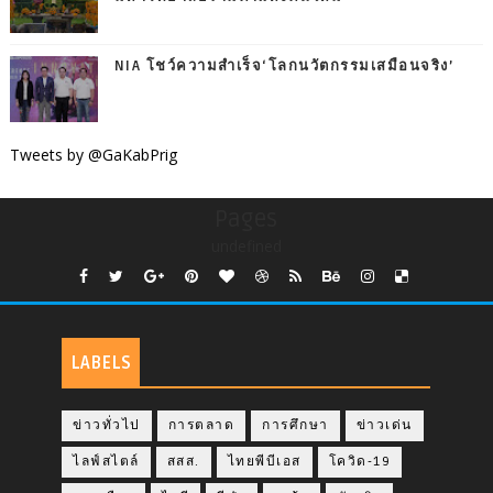
NIA โชว์ความสำเร็จ‘โลกนวัตกรรมเสมือนจริง’
Tweets by @GaKabPrig
Pages
undefined
LABELS
ข่าวทั่วไป
การตลาด
การศึกษา
ข่าวเด่น
ไลฟ์สไตล์
สสส.
ไทยพีบีเอส
โควิด-19