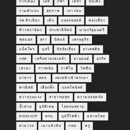
การเมือง
ไอที
กีฬา
เหล้า
บันเทิง
รามคำแหง
สุขภาพ
เยาวชน
รพ.หัวเฉียว
เด็ก
แอลกอฮอล์
ท่องเที่ยว
ข้าวตราฉัตร
ประชาธิปัตย์
นายกรัฐมนตรี
ฟุตบอล
สุรา
นิพนธ์
เศรษฐกิจ
แม็คโคร
บุหรี่
ปัจจัยเสี่ยง
ยาเสพติด
กสศ.
เครือข่ายงดเหล้า
ยานยนต์
ธุรกิจ
เสวนา
การพนัน
กาสิโน
วัคซีน
อาหาร
สคล.
งดเหล้าเข้าพรรษา
พาณิชย์
เลือกตั้ง
แมคโดนัลด์
ความรุนแรง
สาธารณสุข
ความปลอดภัย
น้ำท่วม
อุบัติเหตุ
ไอคอนสยาม
HIGHLIGHT
ครม.
บุหรี่ไฟฟ้า
มหาดไทย
สามารถ
เมาแล้วขับ
กทม.
ครู