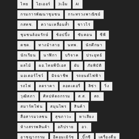
ไทย
ไฮเออร์
3เอ็ม
AI
กรมการพัฒนาชุมชน
กระทรวงพาณิชย์
กสทช.
ความเหลื่อมล้ำ
ชาวไร่
ชุมชนล้อมรักษ์
ช้อปปิ้ง
ซับคอน
ซีพี
ตชด.
ทางม้าลาย
นทพ.
นักศึกษา
นักเรียน
นาฬิกา
บริจาค
ประยุทธ์
ผลไม้
ผอ.ไทยพีบีเอส
ผับ
ภัยพิบัติ
มอเตอร์โชว์
มิจฉาชีพ
รถยนต์ไฟฟ้า
รถไฟ
ลดราคา
ลอตเตอรี่
ลิซ่า
วิ่ง
วุฒิสภา
ศิลปหัตถกรรม
ส.ส.
สถ.
สมาร์ทโฟน
สมุนไพร
สินค้า
สื่อสารมวลชน
สุขภาวะ
หาเสียง
ห้างสรรพสินค้า
อภิปราย
อว.
อาชญากรรม
อีคอมเมิร์ซ
ฺบิ๊กซี
เครื่องดื่ม