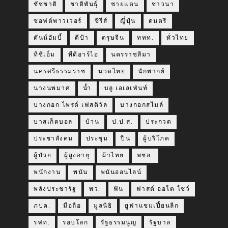
ชัชชาติ
ชาติพันธุ์
ชายแดน
ชาวนา
ซอฟต์พาวเวอร์
ซีรีส์
ญี่ปุ่น
ดนตรี
ดันน์ฮัมบี้
ดีป้า
ตรุษจีน
ททท.
ทั่วไทย
ทีซีเอ็ม
ทีดีอาร์ไอ
นครราชสีมา
นครศรีธรรมราช
นวดไทย
นักพากย์
นางนพมาศ
น้ำ
บลู เอเลเฟ่นท์
บางกอก ไพรด์ เฟสติวัล
บางกอกสไมล์
บาสเก็ตบอล
บ้าน
ป.ป.ส.
ประกวด
ประชาสังคม
ประชุม
ปืน
ผู้บริโภค
ผู้ป่วย
ผู้สูงอายุ
ผ้าไทย
พชอ.
พนักงาน
พนัน
พนันออนไลน์
พลังประชารัฐ
พว.
ฟัน
ฟาสต์ ออโต โชว์
ภปค.
มือถือ
มูลนิธิ
ยูฟ่าแชมเปี้ยนลีก
รฟท.
รอบโลก
รัฐธรรมนูญ
รัฐบาล