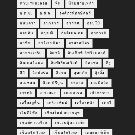
หาบเร่แผงลอย
หุ้น
ห้ามขายเหล้า
อ.ต.ช.
อ.ส.ค.
องค์กรพิทักษ์สัตว์
อนันตรา
อนาจาร
อวกาศ
ออปโป้
ออมสิน
อัญมณี
อัลติเมตเกม
อาจารย์
อาชีพ
อาร์เจนตินา
อาสาสมัคร
อาหารเสริม
อิตาลี
อินเด็กซ์ ลิฟวิ่งมอลล์
อินเตอร์แมค
อิมพีเรียลเวิลด์
อิสลาม
อียู
อีวี
อีสปอร์ต
อีสาน
อุทกภัย
อุ๊งอิ๊ง
อเมซอน
อ๊อด คีรีบูน
ฮาลาล
เกมมือถือ
เกาหลี
เกาะสมุย
เกเตอเรด
เข้าพรรษา
เครื่องถูพื้น
เครื่องพิมพ์
เครื่องหนัง
เคอรี่
เงินดิจิทัล
เชียงใหม่.อบายมุข
เซนต์คาเบรียล
เซเว่นบุ๊คอวอร์ด
เซ็นทรัล รีเทล
เซ็นทรัลรีเทล
เดอะมาร์เก็ต