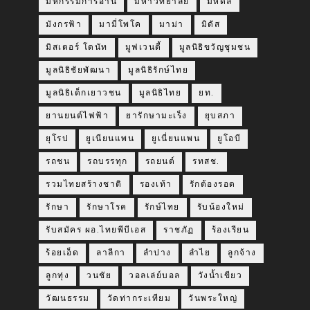
มหกรรมการอ่าน
มหาวิทยาลัย
มหิดล
มังกรฟ้า
มามี่โพโค
มาม่า
มิดัส
มิสเตอร์ โดนัท
มูฟเวนดี้
มูลนิธิขวัญชุมชน
มูลนิธิชัยพัฒนา
มูลนิธิรักษ์ไทย
มูลนิธิเด็กเยาวชน
มูลนิธิไทย
ยท.
ยานยนต์ไฟฟ้า
ยารักษามะเร็ง
ยุบสภา
ยุโรป
ยูเนียนแพน
ยูเนี่ยนแพน
ยูโอบี
รถชน
รถบรรทุก
รถยนต์
รทสช.
รวมไทยสร้างชาติ
รองเท้า
รักต้องรอด
รักษา
รักษาโรค
รักษ์ไทย
รับน้องใหม่
รับสมัคร ผอ.ไทยพีบีเอส
ราชภัฏ
ร้องเรียน
ร้อยเอ็ด
ลาลีกา
ลำปาง
ลำไย
ลูกจ้าง
ลูกทุ่ง
วนชัย
วอลเล่ย์บอล
วังน้ำเขียว
วัฒนธรรม
วัดท่ากระเทียม
วันพระใหญ่