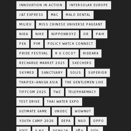
INNOVATION IN ACTION
INTERSOLAR EUROPE
J&T EXPRESS
MAC
MALO DENTAL
MILIEU
MISS CHINESE UNIVERSE PAGEANT
NIDA
NIKE
NIPPONBOYZ
OR
PAIH
PEA
PIM
POLICY WATCH CONNECT
PRIDE FESTIVAL
R U COCO?
RIDDARA
RECHARGE MARKET 2025
SKECHERS
SKYMED
SANCTUARY
SOLIS
SUPERIOR
THAIFEX–ANUGA ASIA
THE GENTLEMEN LIVE
TIFFCOM 2025
TWZ
TELEPHARMACY
TEST DRIVE
THAI WATER EXPO
ULTIMATE GAME
UNODC
WOWNUT
YOUTH CAMP 2026
DEPA
NGO
OPPO
VIVO
ก.ตร.
กฎหมาย
กฐิน
กปน.