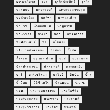
ธรรมาภิบาล
ธอส.
ธุรกิจบัณฑิตย์
ธูรกิจ
นครพนม
นครสวรรค์
นครแห่งความสุข
นมถั่วเหลือง
นักกีฬา
นักท่องเที่ยว
นักบวช
นักออกแบบ
นาฏกรรม
นานาชาติ
นำเชา
นิด้า
นิทรรศการ
นิปปอนเพนต์
นิ่ว
นโยบาย
นโยบายสาธารณะ
น้าค่อม
น้ำมัน
น้ำหอม
บลูเอเลเฟ่นท์
บวช
บอยแบนด์
บัตรประชาชน
บัลลง ดอร์
บางกอกฮับ
บาร์
บาร์เซโลน่า
บาโอจิ
บินบิน
บิ๊กตู่
บิ๊กป้อม
บีอีซี-เทโร
บ้านหมุน
ป.ป.ช.
ปตท.
ประกวดนางงาม
ประกันชีวิต
ประกันสุขภาพ
ประชากร
ประชามติ
ประชุมวิชาการ
ประวิตร
ประเพณี