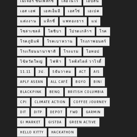
เมเจอร์ ซีนีเพล็กซ์
เลอโนโว
เอปสัน
เอส เอฟ
เอสเอ็มอี
เอสโซ่
เอเปค
แต่งงาน
แท็กซี่
แพทองธาร
แม่
โซล่าเซลล์
โตชิบา
โปรดเกล้าฯ
โรค
โรคภูมิแพ้
โรคเบาหวาน
โรงภาพยนตร์
โรงเรียนนานาชาติ
โรงแรม
โอทอป
ไข้หวัดใหญ่
ไฟฟ้า
ไลฟ์สไตล์ วาไรตี้
11.11
3ป.
5ธันวาคม
ACT
AIS
APLF ASEAN
ALL CAFÉ
BGYO
BINI
BLACKPINK
BENQ
BRITISH COLUMBIA
CPI
CLIMATE ACTION
COFFEE JOURNEY
DIT
DITP
DEPOT
FWD
GARMIN
GI MARKET
GISTDA
GREEN ACTIVE
HELLO KITTY
HACKATHON