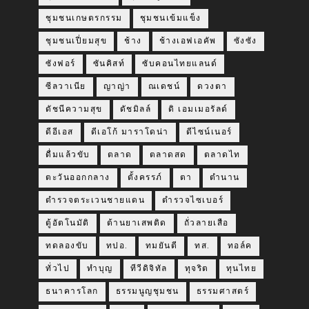
ชุมชนเกษตรกรรม
ชุมชนเข้มแข็ง
ชุมชนเปี่ยมสุข
ช้าง
ช้างเอฟเอคัพ
ซังซัง
ซังฟอร์
ซันคิสท์
ซับคอนไทยแลนด์
ซีลวาเนีย
ญาญ่า
ณเดชน์
ดวงตา
ดัชนีความสุข
ดัชมิลล์
ดิ เอมเมอรัลด์
ดีอีเอส
ดีเอโก้ มาราโดน่า
ดีไซน์เนอร์
ดื่มแล้วขับ
ตลาด
ตลาดสด
ตลาดไท
ตะวันออกกลาง
ตั้งครรภ์
ตา
ตำนาน
ตำรวจตระเวนชายแดน
ตำรวจไซเบอร์
ตู้อัตโนมัติ
ต้านยาเสพติด
ถั่วลายเสือ
ทดลองขับ
ทปอ.
ทมยันตี
ทส.
ทอล์ค
ทั่วไป
ทำบุญ
ทีวีดิจิทัล
ทุจริต
ทุนไทย
ธนาคารโลก
ธรรมนูญชุมชน
ธรรมศาสตร์