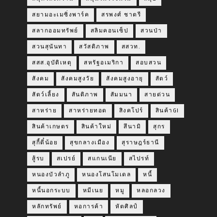
สยามอะเมซิ่งพาร์ค
สรพงศ์ ชาตรี
สลากออมทรัพย์
สลิมคอนเซ็ป
สวนป่า
สวนสุนันทา
สวัสดิภาพ
สสวท.
สสส.อุบัติเหตุ
สหรัฐอเมริกา
สอบสวน
สังคม
สังคมสูงวัย
สังคมสูงอายุ
สัตว์
สัตว์เลี้ยง
สันติภาพ
สัมมนา
สายด่วน
สาหร่าย
สาหร่ายทอด
สิงคโปร์
สินค้าGI
สินค้าเกษตร
สินค้าใหม่
สึนามิ
สุกร
สุกี้ตี๋น้อย
สุขกลางเมือง
สุราษฎร์ธานี
สู้รบ
สเปรย์
สแกนเนีย
สไปรท์
หนองบัวลำภู
หนองโสนโมเดล
หนี้
หนี้นอกระบบ
หมีเนย
หมู
หลอกลวง
หลักทรัพย์
หอการค้า
หัตศิลป์