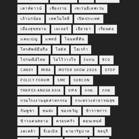
เคาท์ดาวน์
เชียงราย
เซเว่นอีเลฟเว่น
เถ้าแก่น้อย
เทคโนโลยี
เปิดประเทศ
เมืองสุขสยาม
เมเจอร์
เยียวยา
เรียนต่อ
แคมเปญ
แพทย์
โฉนดที่ดิน
โทรศัพท์มือถือ
โลตัส
โฮเรก้า
ไปรษณีย์ไทย
ไม่ไว้วางใจ
5แกน
BCG
CANDY
MIRA
MOTOR SHOW 2026
OTOP
POLICY FORUM
SME
SUBCON
THAIFEX-ANUGA ASIA
VIPA
กกต.
กกท.
กรมโรงงานอุตสาหกรรม
กระทรวงสาธารณสุข
กัมพูชา
ขนส่ง
ของขวัญ
ข้าราชการ
ข้าวแดนสยาม
ครอบครัว
คอนเทนต์
งดเหล้า
จีเอเบิล
ฉายารัฐบาล
ชลบุรี