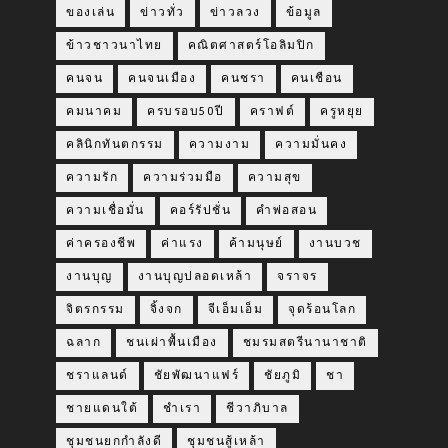
ของเล่น
ข่าวทั่ว
ข่าวลวง
ข้อมูล
ข้าวชาวนาไทย
คณิตศาสตร์โอลิมปิก
คนจน
คนจนเมือง
คนชรา
คนเชือน
คมนาคม
ครบรอบ50ปี
คราฟต์
ครูหยุย
คลินิกทันตกรรม
ความงาม
ความมั่นคง
ความรัก
ความร่วมมือ
ความสุข
ความเชื่อมั่น
คอร์รัปชั่น
คำพ่อสอน
ค่าครองชีพ
ค่าแรง
ค้ามนุษย์
งานบวช
งานบุญ
งานบุญปลอดเหล้า
จราจร
จิตรกรรม
จิ้งจก
จีเอ็มเอ็ม
จุดร้อนโลก
ฉลาก
ชนเผ่าพื้นเมือง
ชมรมสตรีนานาชาติ
ชราแลนด์
ชัยพัฒนาแฟร์
ชัยภูมิ
ชา
ชายแดนใต้
ชำเรา
ชีวาภิบาล
ชุมชนยกกำลังดี
ชุมชนสู้เหล้า