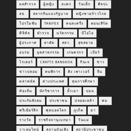
ผลสำรวจ
ผู้หญิง
ละคร
วันเด็ก
ศิลปะ
สธ.
สลากกินแบ่งรัฐบาล
หญิงชายก้าวไกล
โปรโมชั่น
THAIFEX
คนละครึ่ง
คอนเสิร์ต
ดิจิทัล
ตำรวจ
นวัตกรรม
บีโอไอ
ผู้ประกาศ
ผ่าตัด
สสว.
สุขสยาม
อบรม
อุตสาหกรรม
เกษตรกร
เบียร์
ไรเดอร์
CRAFTS BANGKOK
กินเจ
ข่าว
ข่าวปลอม
คนพิการ
คิง เพาเวอร์
จีน
ตลาดนัด
ต่างประเทศ
ทุนการศึกษา
ท้องถิ่น
นักวิชาการ
น้ำเมา
บ่อน
ประกันสังคม
ประชาชน
ปลอดเหล้า
พม.
พรีเมียร์ลีก
ฟุตบอลโลก
ภูเก็ต
ยา
รางวัล
ราชกิจจานุเบกษา
วันแม่
วาเลนไทน์
สถานบันเทิง
สถานีประชาชน