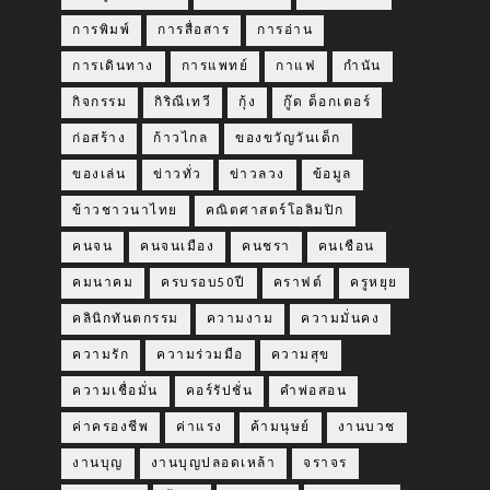
การพิมพ์
การสื่อสาร
การอ่าน
การเดินทาง
การแพทย์
กาแฟ
กำนัน
กิจกรรม
กิริณีเทวี
กุ้ง
กู๊ด ด็อกเตอร์
ก่อสร้าง
ก้าวไกล
ของขวัญวันเด็ก
ของเล่น
ข่าวทั่ว
ข่าวลวง
ข้อมูล
ข้าวชาวนาไทย
คณิตศาสตร์โอลิมปิก
คนจน
คนจนเมือง
คนชรา
คนเชือน
คมนาคม
ครบรอบ50ปี
คราฟต์
ครูหยุย
คลินิกทันตกรรม
ความงาม
ความมั่นคง
ความรัก
ความร่วมมือ
ความสุข
ความเชื่อมั่น
คอร์รัปชั่น
คำพ่อสอน
ค่าครองชีพ
ค่าแรง
ค้ามนุษย์
งานบวช
งานบุญ
งานบุญปลอดเหล้า
จราจร