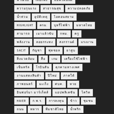
พาณิชย์
เลือกตั้ง
แมคโดนัลด์
ความรุนแรง
สาธารณสุข
ความปลอดภัย
น้ำท่วม
อุบัติเหตุ
ไอคอนสยาม
HIGHLIGHT
ครม.
บุหรี่ไฟฟ้า
มหาดไทย
สามารถ
เมาแล้วขับ
กทม.
ครู
พลังงาน
ลอยกระทง
สงกรานต์
แรงงาน
SACIT
กัญชา
ฟุตซอล
ยาสูบ
สิ่งแวดล้อม
สื่อ
เกม
เครื่องใช้ไฟฟ้า
เซ็นทรัล
โรบินสัน
คุกคามทางเพศ
งานแสดงสินค้า
ปีใหม่
ภาคใต้
ภาพยนตร์
มะเร็ง
ศบค.
หวย
อินฟอร์มา มาร์เก็ตส์
แอปพลิเคชัน
โควิด
HAIER
ก.พ.ร.
การลงทุน
ข้าว
ชุมชน
ถนน
ทหาร
ทีมชาติไทย
น้ำพริก