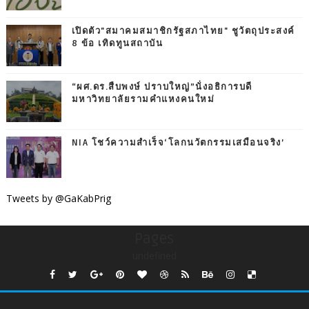
เปิดตัว"สมาคมสมาชิกรัฐสภาไทย" ชูวัตถุประสงค์
8 ข้อ เทิดทูนสถาบัน
“ผศ.ดร.สืบพงษ์ ปราบใหญ่”นั่งอธิการบดี
มหาวิทยาลัยรามคำแหงคนใหม่
NIA โชว์ความสำเร็จ‘โลกนวัตกรรมเสมือนจริง’
Tweets by @GaKabPrig
Pages
undefined