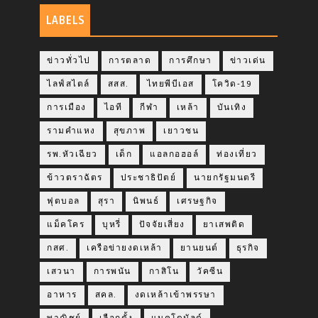
LABELS
ข่าวทั่วไป
การตลาด
การศึกษา
ข่าวเด่น
ไลฟ์สไตล์
สสส.
ไทยพีบีเอส
โควิด-19
การเมือง
ไอที
กีฬา
เหล้า
บันเทิง
รามคำแหง
สุขภาพ
เยาวชน
รพ.หัวเฉียว
เด็ก
แอลกอฮอล์
ท่องเที่ยว
ข้าวตราฉัตร
ประชาธิปัตย์
นายกรัฐมนตรี
ฟุตบอล
สุรา
นิพนธ์
เศรษฐกิจ
แม็คโคร
บุหรี่
ปัจจัยเสี่ยง
ยาเสพติด
กสศ.
เครือข่ายงดเหล้า
ยานยนต์
ธุรกิจ
เสวนา
การพนัน
กาสิโน
วัคซีน
อาหาร
สคล.
งดเหล้าเข้าพรรษา