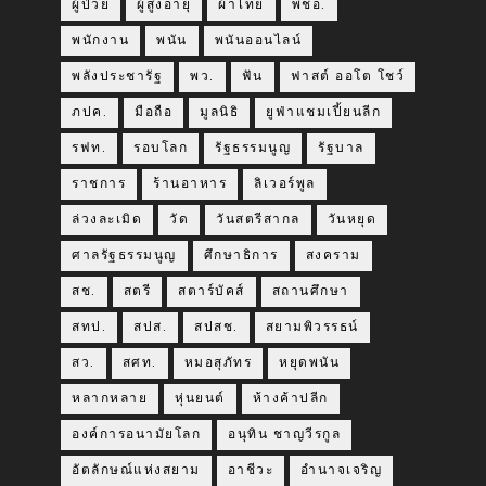
ผู้ป่วย
ผู้สูงอายุ
ผ้าไทย
พชอ.
พนักงาน
พนัน
พนันออนไลน์
พลังประชารัฐ
พว.
ฟัน
ฟาสต์ ออโต โชว์
ภปค.
มือถือ
มูลนิธิ
ยูฟ่าแชมเปี้ยนลีก
รฟท.
รอบโลก
รัฐธรรมนูญ
รัฐบาล
ราชการ
ร้านอาหาร
ลิเวอร์พูล
ล่วงละเมิด
วัด
วันสตรีสากล
วันหยุด
ศาลรัฐธรรมนูญ
ศึกษาธิการ
สงคราม
สช.
สตรี
สตาร์บัคส์
สถานศึกษา
สทป.
สปส.
สปสช.
สยามพิวรรธน์
สว.
สศท.
หมอสุภัทร
หยุดพนัน
หลากหลาย
หุ่นยนต์
ห้างค้าปลีก
องค์การอนามัยโลก
อนุทิน ชาญวีรกูล
อัตลักษณ์แห่งสยาม
อาชีวะ
อำนาจเจริญ