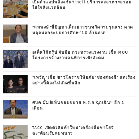
เปิดตัวแอปพลิเคชันYindii บริการส่งอาหารอร่อย-
ใส่ใจสิ่งแวดล้อม
"สมพงษ์"ชี้ปัญหาเด็กเยาวชนทวีความรุนแรง คาด
หลุดนอกระบบการศึกษา10 ล้านคน!
อเด็คโก้กรุ๊ป จับมือ กระทรวงแรงงาน เซ็น MOU
โครงการจ้างงานคนพิการเชิงสังคม
"เทวัญ"เชื่อ ชาวโคราชให้อภัย"ช่องส่องผี" แต่เรื่อง
อย่างนี้ต้องไม่เกิดขึ้นอีก
ศบค.มีมติเห็นชอบขยาย พ.ร.ก.ฉุกเฉินฯ อีก 1
เดือน
TACC เปิดตัวสินค้าใหม่"เครื่องดื่มชาโฮจิ
ฉะ"ต้อนรับลมหนาว