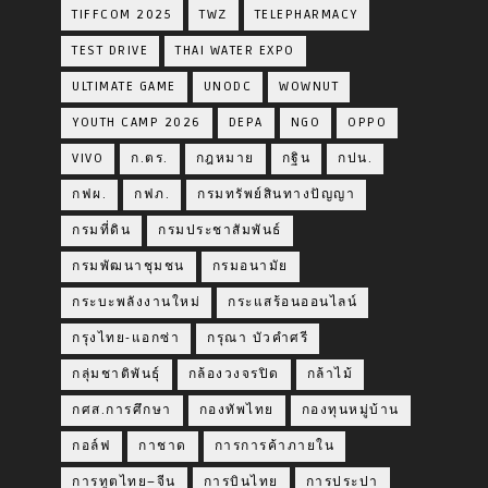
TIFFCOM 2025
TWZ
TELEPHARMACY
TEST DRIVE
THAI WATER EXPO
ULTIMATE GAME
UNODC
WOWNUT
YOUTH CAMP 2026
DEPA
NGO
OPPO
VIVO
ก.ตร.
กฎหมาย
กฐิน
กปน.
กฟผ.
กฟภ.
กรมทรัพย์สินทางปัญญา
กรมที่ดิน
กรมประชาสัมพันธ์
กรมพัฒนาชุมชน
กรมอนามัย
กระบะพลังงานใหม่
กระแสร้อนออนไลน์
กรุงไทย-แอกซ่า
กรุณา บัวคำศรี
กลุ่มชาติพันธุ์
กล้องวงจรปิด
กล้าไม้
กศส.การศึกษา
กองทัพไทย
กองทุนหมู่บ้าน
กอล์ฟ
กาชาด
การการค้าภายใน
การทูตไทย–จีน
การบินไทย
การประปา