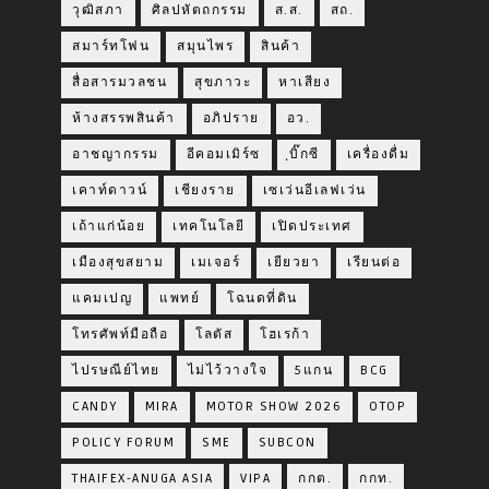
วุฒิสภา
ศิลปหัตถกรรม
ส.ส.
สถ.
สมาร์ทโฟน
สมุนไพร
สินค้า
สื่อสารมวลชน
สุขภาวะ
หาเสียง
ห้างสรรพสินค้า
อภิปราย
อว.
อาชญากรรม
อีคอมเมิร์ซ
ฺบิ๊กซี
เครื่องดื่ม
เคาท์ดาวน์
เชียงราย
เซเว่นอีเลฟเว่น
เถ้าแก่น้อย
เทคโนโลยี
เปิดประเทศ
เมืองสุขสยาม
เมเจอร์
เยียวยา
เรียนต่อ
แคมเปญ
แพทย์
โฉนดที่ดิน
โทรศัพท์มือถือ
โลตัส
โฮเรก้า
ไปรษณีย์ไทย
ไม่ไว้วางใจ
5แกน
BCG
CANDY
MIRA
MOTOR SHOW 2026
OTOP
POLICY FORUM
SME
SUBCON
THAIFEX-ANUGA ASIA
VIPA
กกต.
กกท.