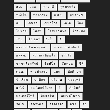
สรพ.
สอศ.
สารคดี
สุขภาพจิต
หนังสือ
หัตถกรรม
อ.อ.ป.
อบายมุข
อย.
เกษตร
เบทาโกร
เอไอ
โกง
โชห่วย
โบลท์
โรงพยาบาล
โอลิมปิก
ไทย
ไฮเออร์
3เอ็ม
AI
กรมการพัฒนาชุมชน
กระทรวงพาณิชย์
กสทช.
ความเหลื่อมล้ำ
ชาวไร่
ชุมชนล้อมรักษ์
ช้อปปิ้ง
ซับคอน
ซีพี
ตชด.
ทางม้าลาย
นทพ.
นักศึกษา
นักเรียน
นาฬิกา
บริจาค
ประยุทธ์
ผลไม้
ผอ.ไทยพีบีเอส
ผับ
ภัยพิบัติ
มอเตอร์โชว์
มิจฉาชีพ
รถยนต์ไฟฟ้า
รถไฟ
ลดราคา
ลอตเตอรี่
ลิซ่า
วิ่ง