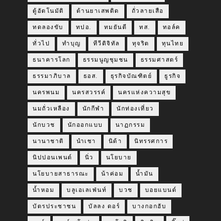
ตู้อัตโนมัติ
ต้านยาเสพติด
ถั่วลายเสือ
ทดลองขับ
ทปอ.
ทมยันตี
ทส.
ทอล์ค
ทั่วไป
ทำบุญ
ทีวีดิจิทัล
ทุจริต
ทุนไทย
ธนาคารโลก
ธรรมนูญชุมชน
ธรรมศาสตร์
ธรรมาภิบาล
ธอส.
ธุรกิจบัณฑิตย์
ธูรกิจ
นครพนม
นครสวรรค์
นครแห่งความสุข
นมถั่วเหลือง
นักกีฬา
นักท่องเที่ยว
นักบวช
นักออกแบบ
นาฏกรรม
นานาชาติ
นำเชา
นิด้า
นิทรรศการ
นิปปอนเพนต์
นิ่ว
นโยบาย
นโยบายสาธารณะ
น้าค่อม
น้ำมัน
น้ำหอม
บลูเอเลเฟ่นท์
บวช
บอยแบนด์
บัตรประชาชน
บัลลง ดอร์
บางกอกฮับ