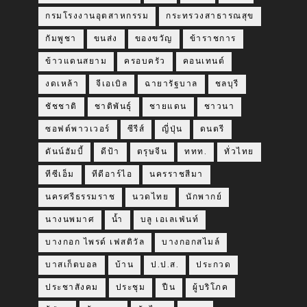
กรมโรงงานอุตสาหกรรม
กระทรวงสาธารณสุข
กัมพูชา
ขนส่ง
ของขวัญ
ข้าราชการ
ข้าวแดนสยาม
ครอบครัว
คอนเทนต์
งดเหล้า
จีเอเบิล
ฉายารัฐบาล
ชลบุรี
ชัชชาติ
ชาติพันธุ์
ชายแดน
ชาวนา
ซอฟต์พาวเวอร์
ซีรีส์
ญี่ปุ่น
ดนตรี
ดันน์ฮัมบี้
ดีป้า
ตรุษจีน
ททท.
ทั่วไทย
ทีซีเอ็ม
ทีดีอาร์ไอ
นครราชสีมา
นครศรีธรรมราช
นวดไทย
นักพากย์
นางนพมาศ
น้ำ
บลู เอเลเฟ่นท์
บางกอก ไพรด์ เฟสติวัล
บางกอกสไมล์
บาสเก็ตบอล
บ้าน
ป.ป.ส.
ประกวด
ประชาสังคม
ประชุม
ปืน
ผู้บริโภค