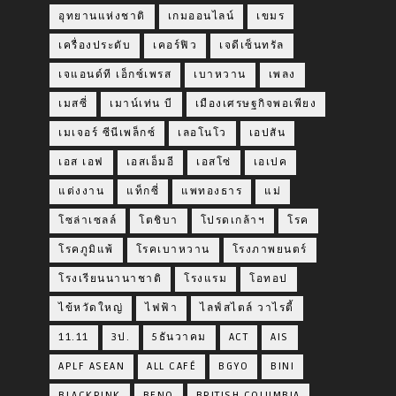
อุทยานแห่งชาติ
เกมออนไลน์
เขมร
เครื่องประดับ
เคอร์ฟิว
เจดีเซ็นทรัล
เจแอนด์ที เอ็กซ์เพรส
เบาหวาน
เพลง
เมสซี่
เมาน์เท่น บี
เมืองเศรษฐกิจพอเพียง
เมเจอร์ ซีนีเพล็กซ์
เลอโนโว
เอปสัน
เอส เอฟ
เอสเอ็มอี
เอสโซ่
เอเปค
แต่งงาน
แท็กซี่
แพทองธาร
แม่
โซล่าเซลล์
โตชิบา
โปรดเกล้าฯ
โรค
โรคภูมิแพ้
โรคเบาหวาน
โรงภาพยนตร์
โรงเรียนนานาชาติ
โรงแรม
โอทอป
ไข้หวัดใหญ่
ไฟฟ้า
ไลฟ์สไตล์ วาไรตี้
11.11
3ป.
5ธันวาคม
ACT
AIS
APLF ASEAN
ALL CAFÉ
BGYO
BINI
BLACKPINK
BENQ
BRITISH COLUMBIA