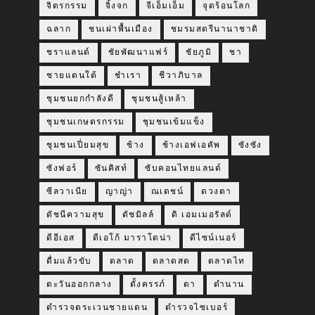
จิตรกรรม
จิ้งจก
จีเอ็มเอ็ม
จุดร้อนโลก
ฉลาก
ชนเผ่าพื้นเมือง
ชมรมสตรีนานาชาติ
ชราแลนด์
ชัยพัฒนาแฟร์
ชัยภูมิ
ชา
ชายแดนใต้
ชำเรา
ชีวาภิบาล
ชุมชนยกกำลังดี
ชุมชนสู้เหล้า
ชุมชนเกษตรกรรม
ชุมชนเข้มแข็ง
ชุมชนเปี่ยมสุข
ช้าง
ช้างเอฟเอคัพ
ซังซัง
ซังฟอร์
ซันคิสท์
ซับคอนไทยแลนด์
ซีลวาเนีย
ญาญ่า
ณเดชน์
ดวงตา
ดัชนีความสุข
ดัชมิลล์
ดิ เอมเมอรัลด์
ดีอีเอส
ดีเอโก้ มาราโดน่า
ดีไซน์เนอร์
ดื่มแล้วขับ
ตลาด
ตลาดสด
ตลาดไท
ตะวันออกกลาง
ตั้งครรภ์
ตา
ตำนาน
ตำรวจตระเวนชายแดน
ตำรวจไซเบอร์