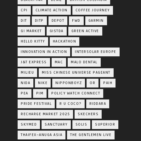
CPI
CLIMATE ACTION
COFFEE JOURNEY
DIT
DITP
DEPOT
FWD
GARMIN
GI MARKET
GISTDA
GREEN ACTIVE
HELLO KITTY
HACKATHON
INNOVATION IN ACTION
INTERSOLAR EUROPE
J&T EXPRESS
MAC
MALO DENTAL
MILIEU
MISS CHINESE UNIVERSE PAGEANT
NIDA
NIKE
NIPPONBOYZ
OR
PAIH
PEA
PIM
POLICY WATCH CONNECT
PRIDE FESTIVAL
R U COCO?
RIDDARA
RECHARGE MARKET 2025
SKECHERS
SKYMED
SANCTUARY
SOLIS
SUPERIOR
THAIFEX–ANUGA ASIA
THE GENTLEMEN LIVE