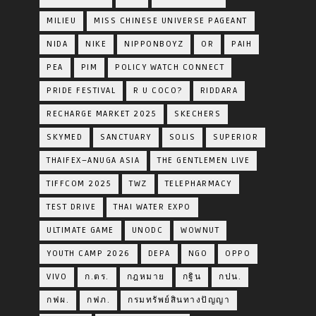
MILIEU
MISS CHINESE UNIVERSE PAGEANT
NIDA
NIKE
NIPPONBOYZ
OR
PAIH
PEA
PIM
POLICY WATCH CONNECT
PRIDE FESTIVAL
R U COCO?
RIDDARA
RECHARGE MARKET 2025
SKECHERS
SKYMED
SANCTUARY
SOLIS
SUPERIOR
THAIFEX–ANUGA ASIA
THE GENTLEMEN LIVE
TIFFCOM 2025
TWZ
TELEPHARMACY
TEST DRIVE
THAI WATER EXPO
ULTIMATE GAME
UNODC
WOWNUT
YOUTH CAMP 2026
DEPA
NGO
OPPO
VIVO
ก.ตร.
กฎหมาย
กฐิน
กปน.
กฟผ.
กฟภ.
กรมทรัพย์สินทางปัญญา