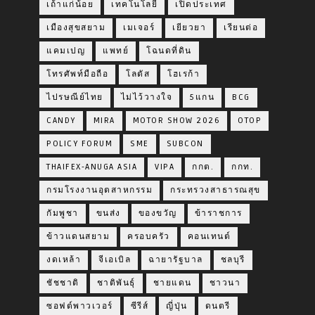
เถ้าแก่น้อย
เทคโนโลยี
เปิดประเทศ
เมืองสุขสยาม
เมเจอร์
เยียวยา
เรียนต่อ
แคมเปญ
แพทย์
โฉนดที่ดิน
โทรศัพท์มือถือ
โลตัส
โฮเรก้า
ไปรษณีย์ไทย
ไม่ไว้วางใจ
5แกน
BCG
CANDY
MIRA
MOTOR SHOW 2026
OTOP
POLICY FORUM
SME
SUBCON
THAIFEX-ANUGA ASIA
VIPA
กกต.
กกท.
กรมโรงงานอุตสาหกรรม
กระทรวงสาธารณสุข
กัมพูชา
ขนส่ง
ของขวัญ
ข้าราชการ
ข้าวแดนสยาม
ครอบครัว
คอนเทนต์
งดเหล้า
จีเอเบิล
ฉายารัฐบาล
ชลบุรี
ชัชชาติ
ชาติพันธุ์
ชายแดน
ชาวนา
ซอฟต์พาวเวอร์
ซีรีส์
ญี่ปุ่น
ดนตรี