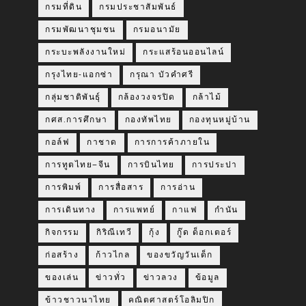
กรมที่ดิน
กรมประชาสัมพันธ์
กรมพัฒนาชุมชน
กรมอนามัย
กระบะพลังงานใหม่
กระแสร้อนออนไลน์
กรุงไทย-แอกซ่า
กรุณา บัวคำศรี
กลุ่มชาติพันธุ์
กล้องวงจรปิด
กล้าไม้
กศส.การศึกษา
กองทัพไทย
กองทุนหมู่บ้าน
กอล์ฟ
กาชาด
การการค้าภายใน
การทูตไทย–จีน
การบินไทย
การประปา
การพิมพ์
การสื่อสาร
การอ่าน
การเดินทาง
การแพทย์
กาแฟ
กำนัน
กิจกรรม
กิริณีเทวี
กุ้ง
กู๊ด ด็อกเตอร์
ก่อสร้าง
ก้าวไกล
ของขวัญวันเด็ก
ของเล่น
ข่าวทั่ว
ข่าวลวง
ข้อมูล
ข้าวชาวนาไทย
คณิตศาสตร์โอลิมปิก