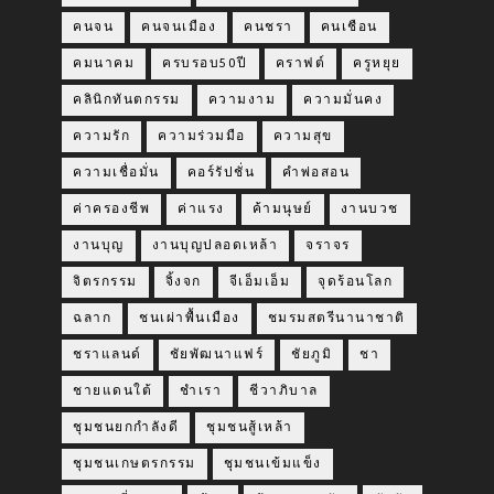
คนจน
คนจนเมือง
คนชรา
คนเชือน
คมนาคม
ครบรอบ50ปี
คราฟต์
ครูหยุย
คลินิกทันตกรรม
ความงาม
ความมั่นคง
ความรัก
ความร่วมมือ
ความสุข
ความเชื่อมั่น
คอร์รัปชั่น
คำพ่อสอน
ค่าครองชีพ
ค่าแรง
ค้ามนุษย์
งานบวช
งานบุญ
งานบุญปลอดเหล้า
จราจร
จิตรกรรม
จิ้งจก
จีเอ็มเอ็ม
จุดร้อนโลก
ฉลาก
ชนเผ่าพื้นเมือง
ชมรมสตรีนานาชาติ
ชราแลนด์
ชัยพัฒนาแฟร์
ชัยภูมิ
ชา
ชายแดนใต้
ชำเรา
ชีวาภิบาล
ชุมชนยกกำลังดี
ชุมชนสู้เหล้า
ชุมชนเกษตรกรรม
ชุมชนเข้มแข็ง