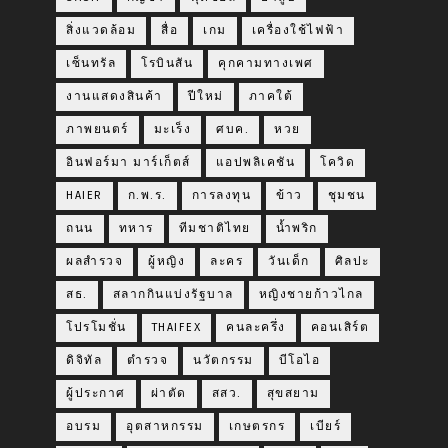
สิ่งแวดล้อม
สื่อ
เกม
เครื่องใช้ไฟฟ้า
เซ็นทรัล
โรบินสัน
คุกคามทางเพศ
งานแสดงสินค้า
ปีใหม่
ภาคใต้
ภาพยนตร์
มะเร็ง
ศบค.
หวย
อินฟอร์มา มาร์เก็ตส์
แอปพลิเคชัน
โควิด
HAIER
ก.พ.ร.
การลงทุน
ข้าว
ชุมชน
ถนน
ทหาร
ทีมชาติไทย
น้ำพริก
ผลสำรวจ
ผู้หญิง
ละคร
วันเด็ก
ศิลปะ
สธ.
สลากกินแบ่งรัฐบาล
หญิงชายก้าวไกล
โปรโมชั่น
THAIFEX
คนละครึ่ง
คอนเสิร์ต
ดิจิทัล
ตำรวจ
นวัตกรรม
บีโอไอ
ผู้ประกาศ
ผ่าตัด
สสว.
สุขสยาม
อบรม
อุตสาหกรรม
เกษตรกร
เบียร์