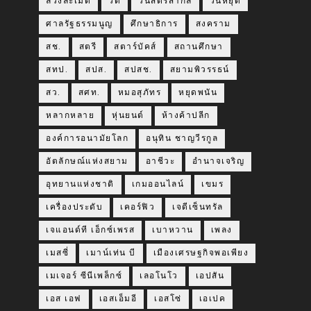
ล่วงละเมิด
วัด
วันสตรีสากล
วันหยุด
ศาลรัฐธรรมนูญ
ศึกษาธิการ
สงคราม
สช.
สตรี
สตาร์บัคส์
สถานศึกษา
สทป.
สปส.
สปสช.
สยามพิวรรธน์
สว.
สศท.
หมอสุภัทร
หยุดพนัน
หลากหลาย
หุ่นยนต์
ห้างค้าปลีก
องค์การอนามัยโลก
อนุทิน ชาญวีรกูล
อัตลักษณ์แห่งสยาม
อาชีวะ
อำนาจเจริญ
อุทยานแห่งชาติ
เกมออนไลน์
เขมร
เครื่องประดับ
เคอร์ฟิว
เจดีเซ็นทรัล
เจแอนด์ที เอ็กซ์เพรส
เบาหวาน
เพลง
เมสซี่
เมาน์เท่น บี
เมืองเศรษฐกิจพอเพียง
เมเจอร์ ซีนีเพล็กซ์
เลอโนโว
เอปสัน
เอส เอฟ
เอสเอ็มอี
เอสโซ่
เอเปค