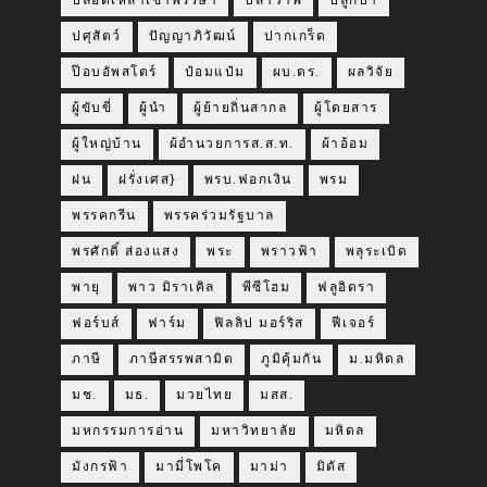
ปลอดเหล้าเข้าพรรษา
ปลาวาฬ
ปลูกป่า
ปศุสัตว์
ปัญญาภิวัฒน์
ปากเกร็ด
ป๊อบอัพสโตร์
ป๋อมแป๋ม
ผบ.ตร.
ผลวิจัย
ผู้ขับขี่
ผู้นำ
ผู้ย้ายถิ่นสากล
ผู้โดยสาร
ผู้ใหญ่บ้าน
ผ้อำนวยการส.ส.ท.
ผ้าอ้อม
ฝน
ฝรั่งเศส}
พรบ.ฟอกเงิน
พรม
พรรคกรีน
พรรคร่วมรัฐบาล
พรศักดิ์ ส่องแสง
พระ
พราวฟ้า
พลุระเบิด
พายุ
พาว มิราเคิล
พีซีโฮม
ฟลูอิดรา
ฟอร์บส์
ฟาร์ม
ฟิลลิป มอร์ริส
ฟีเจอร์
ภาษี
ภาษีสรรพสามิต
ภูมิคุ้มกัน
ม.มหิดล
มช.
มธ.
มวยไทย
มสส.
มหกรรมการอ่าน
มหาวิทยาลัย
มหิดล
มังกรฟ้า
มามี่โพโค
มาม่า
มิดัส