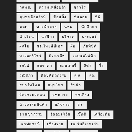
กสทช.
ความเหลื่อมล้ำ
ชาวไร่
ชุมชนล้อมรักษ์
ช้อปปิ้ง
ซับคอน
ซีพี
ตชด.
ทางม้าลาย
นทพ.
นักศึกษา
นักเรียน
นาฬิกา
บริจาค
ประยุทธ์
ผลไม้
ผอ.ไทยพีบีเอส
ผับ
ภัยพิบัติ
มอเตอร์โชว์
มิจฉาชีพ
รถยนต์ไฟฟ้า
รถไฟ
ลดราคา
ลอตเตอรี่
ลิซ่า
วิ่ง
วุฒิสภา
ศิลปหัตถกรรม
ส.ส.
สถ.
สมาร์ทโฟน
สมุนไพร
สินค้า
สื่อสารมวลชน
สุขภาวะ
หาเสียง
ห้างสรรพสินค้า
อภิปราย
อว.
อาชญากรรม
อีคอมเมิร์ซ
ฺบิ๊กซี
เครื่องดื่ม
เคาท์ดาวน์
เชียงราย
เซเว่นอีเลฟเว่น