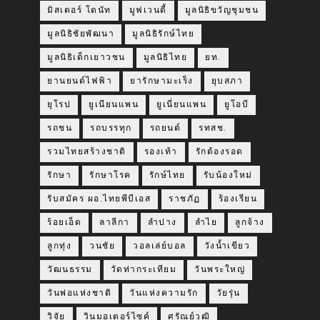
มิสเตอร์ โดนัท
มูฟเวนดี้
มูลนิธิขวัญชุมชน
มูลนิธิชัยพัฒนา
มูลนิธิรักษ์ไทย
มูลนิธิเด็กเยาวชน
มูลนิธิไทย
ยท.
ยานยนต์ไฟฟ้า
ยารักษามะเร็ง
ยุบสภา
ยุโรป
ยูเนียนแพน
ยูเนี่ยนแพน
ยูโอบี
รถชน
รถบรรทุก
รถยนต์
รทสช.
รวมไทยสร้างชาติ
รองเท้า
รักต้องรอด
รักษา
รักษาโรค
รักษ์ไทย
รับน้องใหม่
รับสมัคร ผอ.ไทยพีบีเอส
ราชภัฏ
ร้องเรียน
ร้อยเอ็ด
ลาลีกา
ลำปาง
ลำไย
ลูกจ้าง
ลูกทุ่ง
วนชัย
วอลเล่ย์บอล
วังน้ำเขียว
วัฒนธรรม
วัดท่ากระเทียม
วันพระใหญ่
วันพ่อแห่งชาติ
วันแห่งความรัก
วัยรุ่น
วิจัย
วินมอเตอร์ไซค์
ศรัณย์วุฒิ