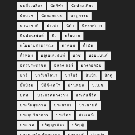
นมถั่วเหลือง
นักกีฬา
นักท่องเที่ยว
นักบวช
นักออกแบบ
นาฏกรรม
นานาชาติ
นำเชา
นิด้า
นิทรรศการ
นิปปอนเพนต์
นิ่ว
นโยบาย
นโยบายสาธารณะ
น้าค่อม
น้ำมัน
น้ำหอม
บลูเอเลเฟ่นท์
บวช
บอยแบนด์
บัตรประชาชน
บัลลง ดอร์
บางกอกฮับ
บาร์
บาร์เซโลน่า
บาโอจิ
บินบิน
บิ๊กตู่
บิ๊กป้อม
บีอีซี-เทโร
บ้านหมุน
ป.ป.ช.
ปตท.
ประกวดนางงาม
ประกันชีวิต
ประกันสุขภาพ
ประชากร
ประชามติ
ประชุมวิชาการ
ประวิตร
ประเพณี
ประเวศ
ปริญญาบัตร
ปริญญ์