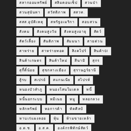
สลากออมทรัพย์
สลิมคอนเซ็ป
สวนป่า
สวนสุนันทา
สวัสดิภาพ
สสวท.
สสส.อุบัติเหตุ
สหรัฐอเมริกา
สอบสวน
สังคม
สังคมสูงวัย
สังคมสูงอายุ
สัตว์
สัตว์เลี้ยง
สันติภาพ
สัมมนา
สายด่วน
สาหร่าย
สาหร่ายทอด
สิงคโปร์
สินค้าGI
สินค้าเกษตร
สินค้าใหม่
สึนามิ
สุกร
สุกี้ตี๋น้อย
สุขกลางเมือง
สุราษฎร์ธานี
สู้รบ
สเปรย์
สแกนเนีย
สไปรท์
หนองบัวลำภู
หนองโสนโมเดล
หนี้
หนี้นอกระบบ
หมีเนย
หมู
หลอกลวง
หลักทรัพย์
หอการค้า
หัตศิลป์
หาบเร่แผงลอย
หุ้น
ห้ามขายเหล้า
อ.ต.ช.
อ.ส.ค.
องค์กรพิทักษ์สัตว์