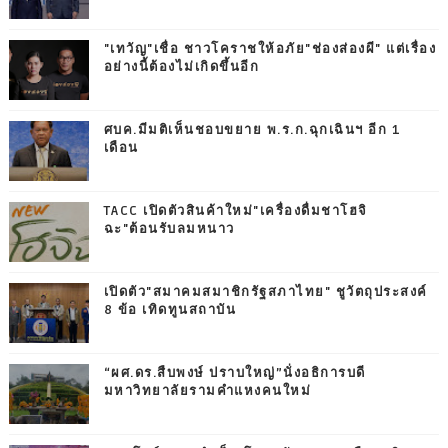
"เทวัญ"เชื่อ ชาวโคราชให้อภัย"ช่องส่องผี" แต่เรื่อง
อย่างนี้ต้องไม่เกิดขึ้นอีก
ศบค.มีมติเห็นชอบขยาย พ.ร.ก.ฉุกเฉินฯ อีก 1
เดือน
TACC เปิดตัวสินค้าใหม่"เครื่องดื่มชาโฮจิ
ฉะ"ต้อนรับลมหนาว
เปิดตัว"สมาคมสมาชิกรัฐสภาไทย" ชูวัตถุประสงค์
8 ข้อ เทิดทูนสถาบัน
“ผศ.ดร.สืบพงษ์ ปราบใหญ่”นั่งอธิการบดี
มหาวิทยาลัยรามคำแหงคนใหม่