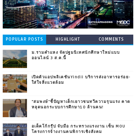
POPULAR POSTS
HIGHLIGHT
COMMENTS
ม.รามคำแหง จัดปฐมนิเทศนักศึกษาใหม่แบบ
ออนไลน์ 3 ส.ค.นี้
เปิดตัวแอปพลิเคชันYindii บริการส่งอาหารอร่อย-
ใส่ใจสิ่งแวดล้อม
"สมพงษ์"ชี้ปัญหาเด็กเยาวชนทวีความรุนแรง คาด
หลุดนอกระบบการศึกษา10 ล้านคน!
อเด็คโก้กรุ๊ป จับมือ กระทรวงแรงงาน เซ็น MOU
โครงการจ้างงานคนพิการเชิงสังคม