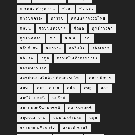
ศรเพชร ศรสุพรรณ
ศวส.
ศอ.บต.
ศาลปกครอง
ศิริราช
ศิลปหัตถกรรมไทย
ศิลปิน
ศิลปินแห่งชาติ
ศีลอด
ศูนย์การค้า
ศูนย์ทดสอบ
ส.ว.
ส.ส.ท.
สก.
สกู๊ปพิเศษ
สขภาวะ
สตรีมมิ่ง
สติกเกอร์
สติแอพ
สตูล
สถานบันเทิงครบวงจร
สถานพยาบาล
สถาบันส่งเสริมศิลปหัตถกรรมไทย
สถาปนิก’69
สทท.
สบาย สบาย
สปก.
สพฐ.
สภา
สมบัติ เมทะนี
สมรักษ์
สมาคมสตรีนานาชาติ
สมาร์ทวอทช์
สมุทรสงคราม
สมุนไพรวังพรม
สมุย
สยามอะเมซิ่งพาร์ค
สรพงศ์ ชาตรี