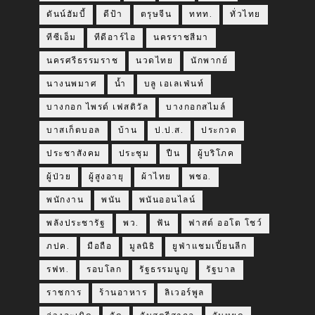
ดันน์ฮัมบี้
ดีป้า
ตรุษจีน
ททท.
ทั่วไทย
ทีซีเอ็ม
ทีดีอาร์ไอ
นครราชสีมา
นครศรีธรรมราช
นวดไทย
นักพากย์
นางนพมาศ
น้ำ
บลู เอเลเฟ่นท์
บางกอก ไพรด์ เฟสติวัล
บางกอกสไมล์
บาสเก็ตบอล
บ้าน
ป.ป.ส.
ประกวด
ประชาสังคม
ประชุม
ปืน
ผู้บริโภค
ผู้ป่วย
ผู้สูงอายุ
ผ้าไทย
พชอ.
พนักงาน
พนัน
พนันออนไลน์
พลังประชารัฐ
พว.
ฟัน
ฟาสต์ ออโต โชว์
ภปค.
มือถือ
มูลนิธิ
ยูฟ่าแชมเปี้ยนลีก
รฟท.
รอบโลก
รัฐธรรมนูญ
รัฐบาล
ราชการ
ร้านอาหาร
ลิเวอร์พูล