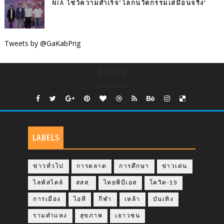
NIA โชว์ความสำเร็จ‘โลกนวัตกรรมเสมือนจริง’
Tweets by @GaKabPrig
Pages
undefined
LABELS
ข่าวทั่วไป
การตลาด
การศึกษา
ข่าวเด่น
ไลฟ์สไตล์
สสส.
ไทยพีบีเอส
โควิด-19
การเมือง
ไอที
กีฬา
เหล้า
บันเทิง
รามคำแหง
สุขภาพ
เยาวชน