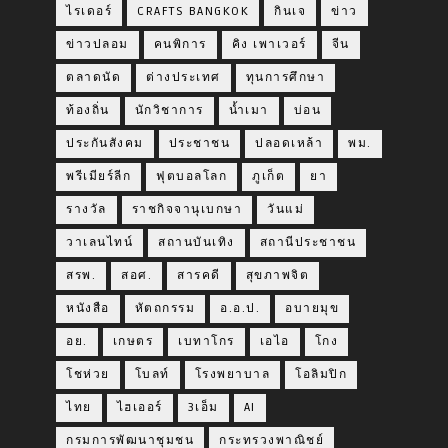
ไรเดอร์
CRAFTS BANGKOK
กินเจ
ข่าว
ข่าวปลอม
คนพิการ
คิง เพาเวอร์
จีน
ตลาดนัด
ต่างประเทศ
ทุนการศึกษา
ท้องถิ่น
นักวิชาการ
น้ำเมา
บ่อน
ประกันสังคม
ประชาชน
ปลอดเหล้า
พม.
พรีเมียร์ลีก
ฟุตบอลโลก
ภูเก็ต
ยา
รางวัล
ราชกิจจานุเบกษา
วันแม่
วาเลนไทน์
สถานบันเทิง
สถานีประชาชน
สรพ.
สอศ.
สารคดี
สุขภาพจิต
หนังสือ
หัตถกรรม
อ.อ.ป.
อบายมุข
อย.
เกษตร
เบทาโกร
เอไอ
โกง
โชห่วย
โบลท์
โรงพยาบาล
โอลิมปิก
ไทย
ไฮเออร์
3เอ็ม
AI
กรมการพัฒนาชุมชน
กระทรวงพาณิชย์