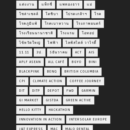
แต่งงาน
แท็กซี่
แพทองธาร
แม่
โซล่าเซลล์
โตชิบา
โปรดเกล้าฯ
โรค
โรคภูมิแพ้
โรคเบาหวาน
โรงภาพยนตร์
โรงเรียนนานาชาติ
โรงแรม
โอทอป
ไข้หวัดใหญ่
ไฟฟ้า
ไลฟ์สไตล์ วาไรตี้
11.11
3ป.
5ธันวาคม
ACT
AIS
APLF ASEAN
ALL CAFÉ
BGYO
BINI
BLACKPINK
BENQ
BRITISH COLUMBIA
CPI
CLIMATE ACTION
COFFEE JOURNEY
DIT
DITP
DEPOT
FWD
GARMIN
GI MARKET
GISTDA
GREEN ACTIVE
HELLO KITTY
HACKATHON
INNOVATION IN ACTION
INTERSOLAR EUROPE
J&T EXPRESS
MAC
MALO DENTAL