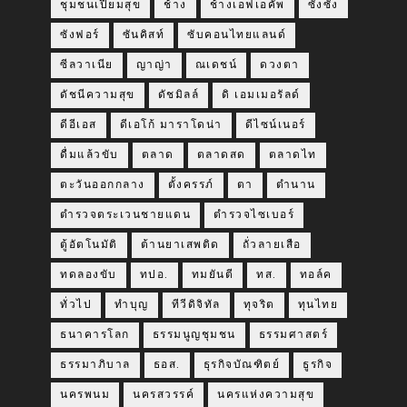
ชุมชนเปี่ยมสุข
ช้าง
ช้างเอฟเอคัพ
ซังซัง
ซังฟอร์
ซันคิสท์
ซับคอนไทยแลนด์
ซีลวาเนีย
ญาญ่า
ณเดชน์
ดวงตา
ดัชนีความสุข
ดัชมิลล์
ดิ เอมเมอรัลด์
ดีอีเอส
ดีเอโก้ มาราโดน่า
ดีไซน์เนอร์
ดื่มแล้วขับ
ตลาด
ตลาดสด
ตลาดไท
ตะวันออกกลาง
ตั้งครรภ์
ตา
ตำนาน
ตำรวจตระเวนชายแดน
ตำรวจไซเบอร์
ตู้อัตโนมัติ
ต้านยาเสพติด
ถั่วลายเสือ
ทดลองขับ
ทปอ.
ทมยันตี
ทส.
ทอล์ค
ทั่วไป
ทำบุญ
ทีวีดิจิทัล
ทุจริต
ทุนไทย
ธนาคารโลก
ธรรมนูญชุมชน
ธรรมศาสตร์
ธรรมาภิบาล
ธอส.
ธุรกิจบัณฑิตย์
ธูรกิจ
นครพนม
นครสวรรค์
นครแห่งความสุข