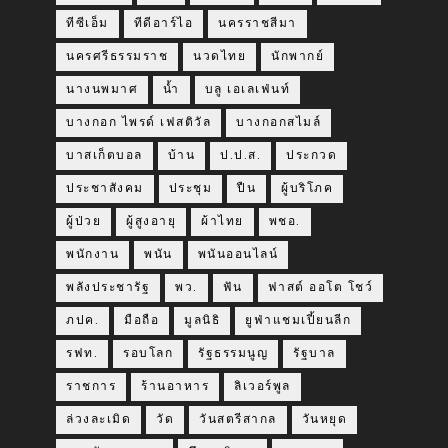
ทีซีเอ็ม
ทีดีอาร์ไอ
นครราชสีมา
นครศรีธรรมราช
นวดไทย
นักพากย์
นางนพมาศ
น้ำ
บลู เอเลเฟ่นท์
บางกอก ไพรด์ เฟสติวัล
บางกอกสไมล์
บาสเก็ตบอล
บ้าน
ป.ป.ส.
ประกวด
ประชาสังคม
ประชุม
ปืน
ผู้บริโภค
ผู้ป่วย
ผู้สูงอายุ
ผ้าไทย
พชอ.
พนักงาน
พนัน
พนันออนไลน์
พลังประชารัฐ
พว.
ฟัน
ฟาสต์ ออโต โชว์
ภปค.
มือถือ
มูลนิธิ
ยูฟ่าแชมเปี้ยนลีก
รฟท.
รอบโลก
รัฐธรรมนูญ
รัฐบาล
ราชการ
ร้านอาหาร
ลิเวอร์พูล
ล่วงละเมิด
วัด
วันสตรีสากล
วันหยุด