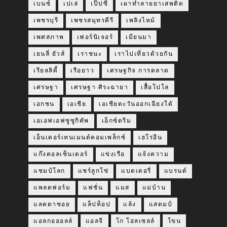
เบนซ์
เปเล่
เป๊ปซี่
เผาทำลายยาเสพติด
เพชรบุรี
เพชรสมุทรคีรี
เพลิงไหม้
เพศสภาพ
เฟอร์นิเจอร์
เมียนมา
เยนลี่ ยัวส์
เราชนะ
เราไปเที่ยวด้วยกัน
เรียลลิตี้
เรือยาว
เศรษฐกิจ การตลาด
เศรษฐา
เศรษฐา ศิระฉายา
เสื้อโปโล
เอกชน
เอเชีย
เอเชียตะวันออกเฉียงใต้
เอเอฟเอฟซูซูกิคัพ
เอ็กซ์ตรีม
เอ็นเตอร์เทนเมนต์คอมเพล็กซ์
เฮโรอีน
แก๊งคอลเซ็นเตอร์
แข่งเรือ
แจ้งความ
แชมป์โลก
แชร์ลูกโซ่
แบตเตอรี่
แบรนด์
แพลตฟอร์ม
แฟชั่น
แมส
แม่บ้าน
แลคตาซอย
แล็ปท็อป
แล้ง
แสตมป์
แอลกอฮอลล์
แอลจี
โก โฮลเซลล์
โขน