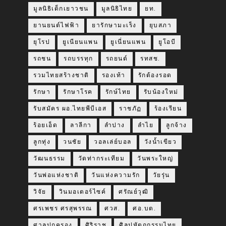
มูลนิธิเด็กเยาวชน
มูลนิธิไทย
ยท.
ยานยนต์ไฟฟ้า
ยารักษามะเร็ง
ยุบสภา
ยุโรป
ยูเนียนแพน
ยูเนี่ยนแพน
ยูโอบี
รถชน
รถบรรทุก
รถยนต์
รทสช.
รวมไทยสร้างชาติ
รองเท้า
รักต้องรอด
รักษา
รักษาโรค
รักษ์ไทย
รับน้องใหม่
รับสมัคร ผอ.ไทยพีบีเอส
ราชภัฏ
ร้องเรียน
ร้อยเอ็ด
ลาลีกา
ลำปาง
ลำไย
ลูกจ้าง
ลูกทุ่ง
วนชัย
วอลเล่ย์บอล
วังน้ำเขียว
วัฒนธรรม
วัดท่ากระเทียม
วันพระใหญ่
วันพ่อแห่งชาติ
วันแห่งความรัก
วัยรุ่น
วิจัย
วินมอเตอร์ไซค์
ศรัณย์วุฒิ
ศรเพชร ศรสุพรรณ
ศวส.
ศอ.บต.
ศาลปกครอง
ศิริราช
ศิลปหัตถกรรมไทย