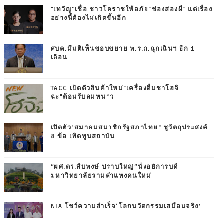
"เทวัญ"เชื่อ ชาวโคราชให้อภัย"ช่องส่องผี" แต่เรื่อง
อย่างนี้ต้องไม่เกิดขึ้นอีก
ศบค.มีมติเห็นชอบขยาย พ.ร.ก.ฉุกเฉินฯ อีก 1
เดือน
TACC เปิดตัวสินค้าใหม่"เครื่องดื่มชาโฮจิ
ฉะ"ต้อนรับลมหนาว
เปิดตัว"สมาคมสมาชิกรัฐสภาไทย" ชูวัตถุประสงค์
8 ข้อ เทิดทูนสถาบัน
“ผศ.ดร.สืบพงษ์ ปราบใหญ่”นั่งอธิการบดี
มหาวิทยาลัยรามคำแหงคนใหม่
NIA โชว์ความสำเร็จ‘โลกนวัตกรรมเสมือนจริง’