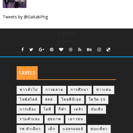
Tweets by @GaKabPrig
Pages
undefined
LABELS
ข่าวทั่วไป
การตลาด
การศึกษา
ข่าวเด่น
ไลฟ์สไตล์
สสส.
ไทยพีบีเอส
โควิด-19
การเมือง
ไอที
กีฬา
เหล้า
บันเทิง
รามคำแหง
สุขภาพ
เยาวชน
รพ.หัวเฉียว
เด็ก
แอลกอฮอล์
ท่องเที่ยว