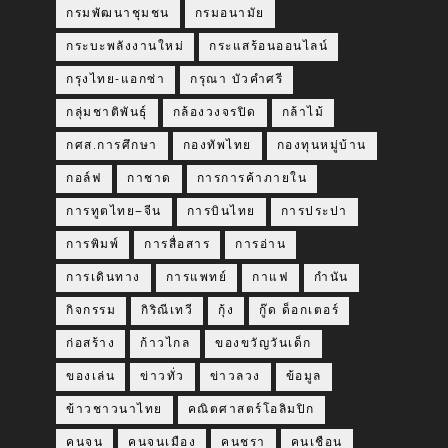
กรมพัฒนาชุมชน
กรมอนามัย
กระบะพลังงานใหม่
กระแสร้อนออนไลน์
กรุงไทย-แอกซ่า
กรุณา บัวคำศรี
กลุ่มชาติพันธุ์
กล้องวงจรปิด
กล้าไม้
กศส.การศึกษา
กองทัพไทย
กองทุนหมู่บ้าน
กอล์ฟ
กาชาด
การการค้าภายใน
การทูตไทย–จีน
การบินไทย
การประปา
การพิมพ์
การสื่อสาร
การอ่าน
การเดินทาง
การแพทย์
กาแฟ
กำนัน
กิจกรรม
กิริณีเทวี
กุ้ง
กู๊ด ด็อกเตอร์
ก่อสร้าง
ก้าวไกล
ของขวัญวันเด็ก
ของเล่น
ข่าวทั่ว
ข่าวลวง
ข้อมูล
ข้าวชาวนาไทย
คณิตศาสตร์โอลิมปิก
คนจน
คนจนเมือง
คนชรา
คนเชือน