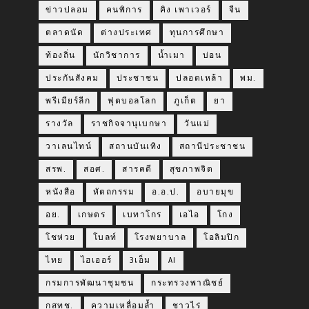
ข่าวปลอม
คนพิการ
คิง เพาเวอร์
จีน
ตลาดนัด
ต่างประเทศ
ทุนการศึกษา
ท้องถิ่น
นักวิชาการ
น้ำเมา
บ่อน
ประกันสังคม
ประชาชน
ปลอดเหล้า
พม.
พรีเมียร์ลีก
ฟุตบอลโลก
ภูเก็ต
ยา
รางวัล
ราชกิจจานุเบกษา
วันแม่
วาเลนไทน์
สถานบันเทิง
สถานีประชาชน
สรพ.
สอศ.
สารคดี
สุขภาพจิต
หนังสือ
หัตถกรรม
อ.อ.ป.
อบายมุข
อย.
เกษตร
เบทาโกร
เอไอ
โกง
โชห่วย
โบลท์
โรงพยาบาล
โอลิมปิก
ไทย
ไฮเออร์
3เอ็ม
AI
กรมการพัฒนาชุมชน
กระทรวงพาณิชย์
กสทช.
ความเหลื่อมล้ำ
ชาวไร่