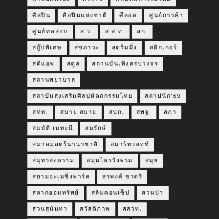
ศิลปิน
ศิลปินแห่งชาติ
ศีลอด
ศูนย์การค้า
ศูนย์ทดสอบ
ส.ว.
ส.ส.ท.
สก.
สกู๊ปพิเศษ
สขภาวะ
สตรีมมิ่ง
สติกเกอร์
สติแอพ
สตูล
สถานบันเทิงครบวงจร
สถานพยาบาล
สถาบันส่งเสริมศิลปหัตถกรรมไทย
สถาปนิก’69
สทท.
สบาย สบาย
สปก.
สพฐ.
สภา
สมบัติ เมทะนี
สมรักษ์
สมาคมสตรีนานาชาติ
สมาร์ทวอทช์
สมุทรสงคราม
สมุนไพรวังพรม
สมุย
สยามอะเมซิ่งพาร์ค
สรพงศ์ ชาตรี
สลากออมทรัพย์
สลิมคอนเซ็ป
สวนป่า
สวนสุนันทา
สวัสดิภาพ
สสวท.