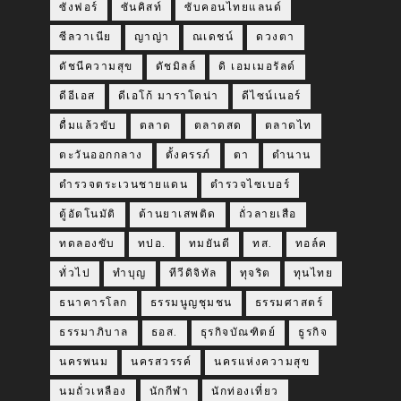
ซังฟอร์
ซันคิสท์
ซับคอนไทยแลนด์
ซีลวาเนีย
ญาญ่า
ณเดชน์
ดวงตา
ดัชนีความสุข
ดัชมิลล์
ดิ เอมเมอรัลด์
ดีอีเอส
ดีเอโก้ มาราโดน่า
ดีไซน์เนอร์
ดื่มแล้วขับ
ตลาด
ตลาดสด
ตลาดไท
ตะวันออกกลาง
ตั้งครรภ์
ตา
ตำนาน
ตำรวจตระเวนชายแดน
ตำรวจไซเบอร์
ตู้อัตโนมัติ
ต้านยาเสพติด
ถั่วลายเสือ
ทดลองขับ
ทปอ.
ทมยันตี
ทส.
ทอล์ค
ทั่วไป
ทำบุญ
ทีวีดิจิทัล
ทุจริต
ทุนไทย
ธนาคารโลก
ธรรมนูญชุมชน
ธรรมศาสตร์
ธรรมาภิบาล
ธอส.
ธุรกิจบัณฑิตย์
ธูรกิจ
นครพนม
นครสวรรค์
นครแห่งความสุข
นมถั่วเหลือง
นักกีฬา
นักท่องเที่ยว