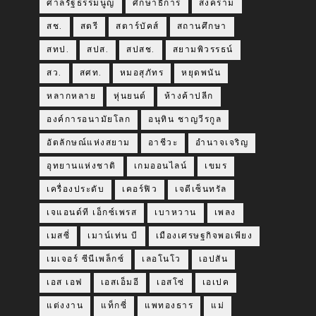
ศาลรัฐธรรมนูญ
ศึกษาธิการ
สงคราม
สช.
สตรี
สตาร์บัคส์
สถานศึกษา
สทป.
สปส.
สปสช.
สยามพิวรรธน์
สว.
สศท.
หมอสุภัทร
หยุดพนัน
หลากหลาย
หุ่นยนต์
ห้างค้าปลีก
องค์การอนามัยโลก
อนุทิน ชาญวีรกูล
อัตลักษณ์แห่งสยาม
อาชีวะ
อำนาจเจริญ
อุทยานแห่งชาติ
เกมออนไลน์
เขมร
เครื่องประดับ
เคอร์ฟิว
เจดีเซ็นทรัล
เจแอนด์ที เอ็กซ์เพรส
เบาหวาน
เพลง
เมสซี่
เมาน์เท่น บี
เมืองเศรษฐกิจพอเพียง
เมเจอร์ ซีนีเพล็กซ์
เลอโนโว
เอปสัน
เอส เอฟ
เอสเอ็มอี
เอสโซ่
เอเปค
แต่งงาน
แท็กซี่
แพทองธาร
แม่