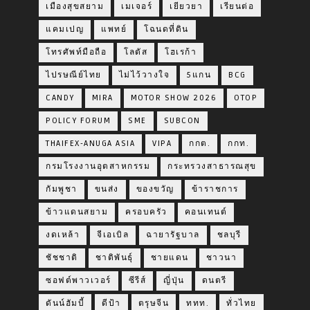
เมืองสุขสยาม
เมเจอร์
เยียวยา
เรียนต่อ
แคมเปญ
แพทย์
โฉนดที่ดิน
โทรศัพท์มือถือ
โลตัส
โฮเรก้า
ไปรษณีย์ไทย
ไม่ไว้วางใจ
5แกน
BCG
CANDY
MIRA
MOTOR SHOW 2026
OTOP
POLICY FORUM
SME
SUBCON
THAIFEX-ANUGA ASIA
VIPA
กกต.
กกท.
กรมโรงงานอุตสาหกรรม
กระทรวงสาธารณสุข
กัมพูชา
ขนส่ง
ของขวัญ
ข้าราชการ
ข้าวแดนสยาม
ครอบครัว
คอนเทนต์
งดเหล้า
จีเอเบิล
ฉายารัฐบาล
ชลบุรี
ชัชชาติ
ชาติพันธุ์
ชายแดน
ชาวนา
ซอฟต์พาวเวอร์
ซีรีส์
ญี่ปุ่น
ดนตรี
ดันน์ฮัมบี้
ดีป้า
ตรุษจีน
ททท.
ทั่วไทย