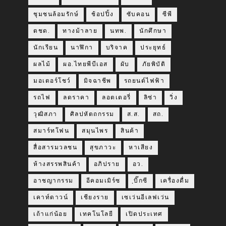
ชุมชนล้อมรักษ์
ช้อปปิ้ง
ซับคอน
ซีพี
ตชด.
ทางม้าลาย
นทพ.
นักศึกษา
นักเรียน
นาฬิกา
บริจาค
ประยุทธ์
ผลไม้
ผอ.ไทยพีบีเอส
ผับ
ภัยพิบัติ
มอเตอร์โชว์
มิจฉาชีพ
รถยนต์ไฟฟ้า
รถไฟ
ลดราคา
ลอตเตอรี่
ลิซ่า
วิ่ง
วุฒิสภา
ศิลปหัตถกรรม
ส.ส.
สถ.
สมาร์ทโฟน
สมุนไพร
สินค้า
สื่อสารมวลชน
สุขภาวะ
หาเสียง
ห้างสรรพสินค้า
อภิปราย
อว.
อาชญากรรม
อีคอมเมิร์ซ
ฺบิ๊กซี
เครื่องดื่ม
เคาท์ดาวน์
เชียงราย
เซเว่นอีเลฟเว่น
เถ้าแก่น้อย
เทคโนโลยี
เปิดประเทศ