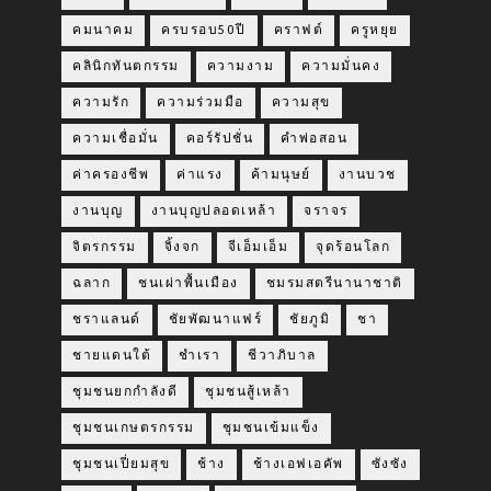
คมนาคม
ครบรอบ50ปี
คราฟต์
ครูหยุย
คลินิกทันตกรรม
ความงาม
ความมั่นคง
ความรัก
ความร่วมมือ
ความสุข
ความเชื่อมั่น
คอร์รัปชั่น
คำพ่อสอน
ค่าครองชีพ
ค่าแรง
ค้ามนุษย์
งานบวช
งานบุญ
งานบุญปลอดเหล้า
จราจร
จิตรกรรม
จิ้งจก
จีเอ็มเอ็ม
จุดร้อนโลก
ฉลาก
ชนเผ่าพื้นเมือง
ชมรมสตรีนานาชาติ
ชราแลนด์
ชัยพัฒนาแฟร์
ชัยภูมิ
ชา
ชายแดนใต้
ชำเรา
ชีวาภิบาล
ชุมชนยกกำลังดี
ชุมชนสู้เหล้า
ชุมชนเกษตรกรรม
ชุมชนเข้มแข็ง
ชุมชนเปี่ยมสุข
ช้าง
ช้างเอฟเอคัพ
ซังซัง