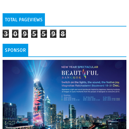
TOTAL PAGEVIEWS
3
0
9
5
5
9
8
SPONSOR