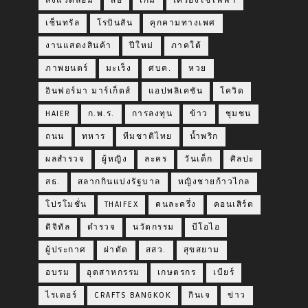
สิ่งแวดล้อม
สื่อ
เกม
เครื่องใช้ไฟฟ้า
เซ็นทรัล
โรบินสัน
คุกคามทางเพศ
งานแสดงสินค้า
ปีใหม่
ภาคใต้
ภาพยนตร์
มะเร็ง
ศบค.
หวย
อินฟอร์มา มาร์เก็ตส์
แอปพลิเคชัน
โควิด
HAIER
ก.พ.ร.
การลงทุน
ข้าว
ชุมชน
ถนน
ทหาร
ทีมชาติไทย
น้ำพริก
ผลสำรวจ
ผู้หญิง
ละคร
วันเด็ก
ศิลปะ
สธ.
สลากกินแบ่งรัฐบาล
หญิงชายก้าวไกล
โปรโมชั่น
THAIFEX
คนละครึ่ง
คอนเสิร์ต
ดิจิทัล
ตำรวจ
นวัตกรรม
บีโอไอ
ผู้ประกาศ
ผ่าตัด
สสว.
สุขสยาม
อบรม
อุตสาหกรรม
เกษตรกร
เบียร์
ไรเดอร์
CRAFTS BANGKOK
กินเจ
ข่าว