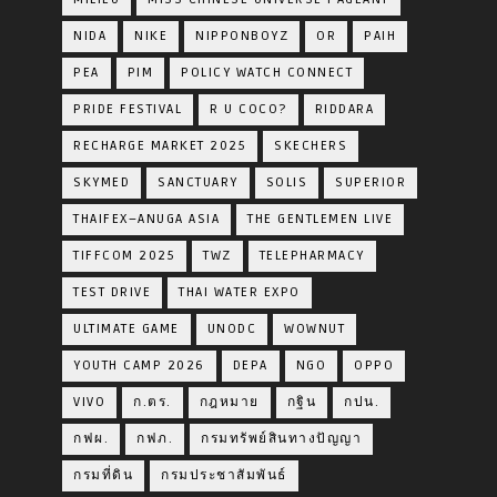
NIDA
NIKE
NIPPONBOYZ
OR
PAIH
PEA
PIM
POLICY WATCH CONNECT
PRIDE FESTIVAL
R U COCO?
RIDDARA
RECHARGE MARKET 2025
SKECHERS
SKYMED
SANCTUARY
SOLIS
SUPERIOR
THAIFEX–ANUGA ASIA
THE GENTLEMEN LIVE
TIFFCOM 2025
TWZ
TELEPHARMACY
TEST DRIVE
THAI WATER EXPO
ULTIMATE GAME
UNODC
WOWNUT
YOUTH CAMP 2026
DEPA
NGO
OPPO
VIVO
ก.ตร.
กฎหมาย
กฐิน
กปน.
กฟผ.
กฟภ.
กรมทรัพย์สินทางปัญญา
กรมที่ดิน
กรมประชาสัมพันธ์