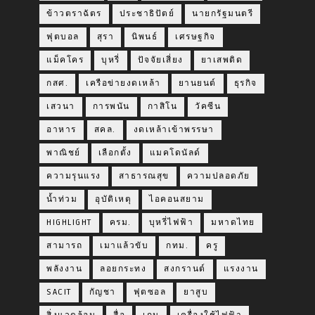
ข้าวตราฉัตร
ประชาธิปัตย์
นายกรัฐมนตรี
ฟุตบอล
สุรา
นิพนธ์
เศรษฐกิจ
แม็คโคร
บุหรี่
ปัจจัยเสี่ยง
ยาเสพติด
กสศ.
เครือข่ายงดเหล้า
ยานยนต์
ธุรกิจ
เสวนา
การพนัน
กาสิโน
วัคซีน
อาหาร
สคล.
งดเหล้าเข้าพรรษา
พาณิชย์
เลือกตั้ง
แมคโดนัลด์
ความรุนแรง
สาธารณสุข
ความปลอดภัย
น้ำท่วม
อุบัติเหตุ
ไอคอนสยาม
HIGHLIGHT
ครม.
บุหรี่ไฟฟ้า
มหาดไทย
สามารถ
เมาแล้วขับ
กทม.
ครู
พลังงาน
ลอยกระทง
สงกรานต์
แรงงาน
SACIT
กัญชา
ฟุตซอล
ยาสูบ