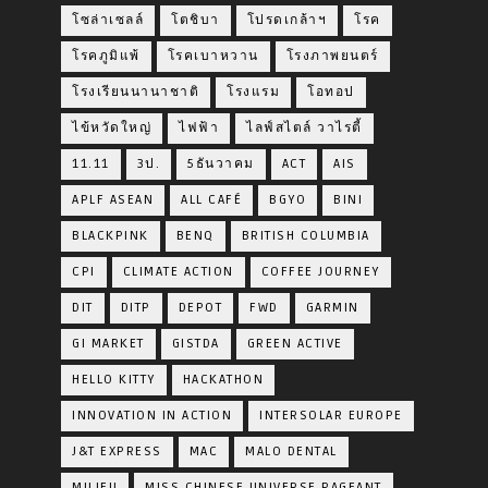
โซล่าเซลล์
โตชิบา
โปรดเกล้าฯ
โรค
โรคภูมิแพ้
โรคเบาหวาน
โรงภาพยนตร์
โรงเรียนนานาชาติ
โรงแรม
โอทอป
ไข้หวัดใหญ่
ไฟฟ้า
ไลฟ์สไตล์ วาไรตี้
11.11
3ป.
5ธันวาคม
ACT
AIS
APLF ASEAN
ALL CAFÉ
BGYO
BINI
BLACKPINK
BENQ
BRITISH COLUMBIA
CPI
CLIMATE ACTION
COFFEE JOURNEY
DIT
DITP
DEPOT
FWD
GARMIN
GI MARKET
GISTDA
GREEN ACTIVE
HELLO KITTY
HACKATHON
INNOVATION IN ACTION
INTERSOLAR EUROPE
J&T EXPRESS
MAC
MALO DENTAL
MILIEU
MISS CHINESE UNIVERSE PAGEANT