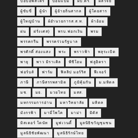
ป๊อบอัพสโตร์
ป๋อมแป๋ม
ผบ.ตร.
ผลวิจัย
ผู้ขับขี่
ผู้นำ
ผู้ย้ายถิ่นสากล
ผู้โดยสาร
ผู้ใหญ่บ้าน
ผ้อำนวยการส.ส.ท.
ผ้าอ้อม
ฝน
ฝรั่งเศส}
พรบ.ฟอกเงิน
พรม
พรรคกรีน
พรรคร่วมรัฐบาล
พรศักดิ์ ส่องแสง
พระ
พราวฟ้า
พลุระเบิด
พายุ
พาว มิราเคิล
พีซีโฮม
ฟลูอิดรา
ฟอร์บส์
ฟาร์ม
ฟิลลิป มอร์ริส
ฟีเจอร์
ภาษี
ภาษีสรรพสามิต
ภูมิคุ้มกัน
ม.มหิดล
มช.
มธ.
มวยไทย
มสส.
มหกรรมการอ่าน
มหาวิทยาลัย
มหิดล
มังกรฟ้า
มามี่โพโค
มาม่า
มิดัส
มิสเตอร์ โดนัท
มูฟเวนดี้
มูลนิธิขวัญชุมชน
มูลนิธิชัยพัฒนา
มูลนิธิรักษ์ไทย