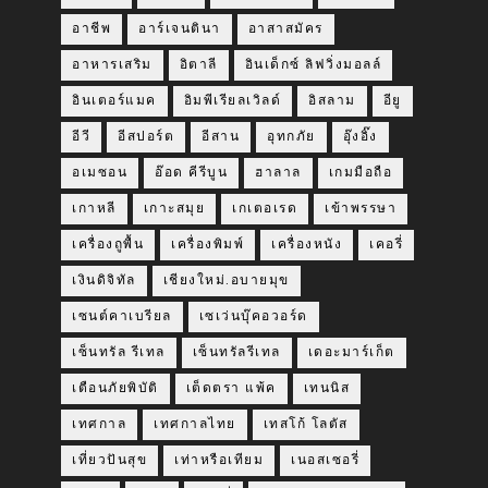
อาชีพ
อาร์เจนตินา
อาสาสมัคร
อาหารเสริม
อิตาลี
อินเด็กซ์ ลิฟวิ่งมอลล์
อินเตอร์แมค
อิมพีเรียลเวิลด์
อิสลาม
อียู
อีวี
อีสปอร์ต
อีสาน
อุทกภัย
อุ๊งอิ๊ง
อเมซอน
อ๊อด คีรีบูน
ฮาลาล
เกมมือถือ
เกาหลี
เกาะสมุย
เกเตอเรด
เข้าพรรษา
เครื่องถูพื้น
เครื่องพิมพ์
เครื่องหนัง
เคอรี่
เงินดิจิทัล
เชียงใหม่.อบายมุข
เซนต์คาเบรียล
เซเว่นบุ๊คอวอร์ด
เซ็นทรัล รีเทล
เซ็นทรัลรีเทล
เดอะมาร์เก็ต
เตือนภัยพิบัติ
เต็ดตรา แพ้ค
เทนนิส
เทศกาล
เทศกาลไทย
เทสโก้ โลตัส
เที่ยวปันสุข
เท่าหรือเทียม
เนอสเซอรี่