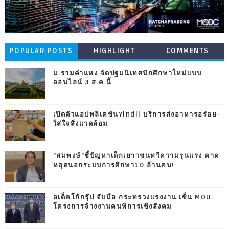
POPULAR POSTS
HIGHLIGHT
COMMENTS
ม.รามคำแหง จัดปฐมนิเทศนักศึกษาใหม่แบบ
ออนไลน์ 3 ส.ค.นี้
เปิดตัวแอปพลิเคชันYindii บริการส่งอาหารอร่อย-
ใส่ใจสิ่งแวดล้อม
"สมพงษ์"ชี้ปัญหาเด็กเยาวชนทวีความรุนแรง คาด
หลุดนอกระบบการศึกษา10 ล้านคน!
อเด็คโก้กรุ๊ป จับมือ กระทรวงแรงงาน เซ็น MOU
โครงการจ้างงานคนพิการเชิงสังคม