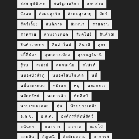
สสส.อุบัติเหตุ
สหรัฐอเมริกา
สอบสวน
สังคม
สังคมสูงวัย
สังคมสูงอายุ
สัตว์
สัตว์เลี้ยง
สันติภาพ
สัมมนา
สายด่วน
สาหร่าย
สาหร่ายทอด
สิงคโปร์
สินค้าGI
สินค้าเกษตร
สินค้าใหม่
สึนามิ
สุกร
สุกี้ตี๋น้อย
สุขกลางเมือง
สุราษฎร์ธานี
สู้รบ
สเปรย์
สแกนเนีย
สไปรท์
หนองบัวลำภู
หนองโสนโมเดล
หนี้
หนี้นอกระบบ
หมีเนย
หมู
หลอกลวง
หลักทรัพย์
หอการค้า
หัตศิลป์
หาบเร่แผงลอย
หุ้น
ห้ามขายเหล้า
อ.ต.ช.
อ.ส.ค.
องค์กรพิทักษ์สัตว์
อนันตรา
อนาจาร
อวกาศ
ออปโป้
ออมสิน
อัญมณี
อัลติเมตเกม
อาจารย์