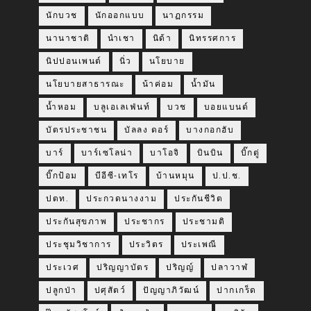
นักบวช
นักออกแบบ
นาฏกรรม
นานาชาติ
นำเชา
นิด้า
นิทรรศการ
นิปปอนเพนต์
นิ่ว
นโยบาย
นโยบายสาธารณะ
น้าค่อม
น้ำมัน
น้ำหอม
บลูเอเลเฟ่นท์
บวช
บอยแบนด์
บัตรประชาชน
บัลลง ดอร์
บางกอกฮับ
บาร์
บาร์เซโลน่า
บาโอจิ
บินบิน
บิ๊กตู่
บิ๊กป้อม
บีอีซี-เทโร
บ้านหมุน
ป.ป.ช.
ปตท.
ประกวดนางงาม
ประกันชีวิต
ประกันสุขภาพ
ประชากร
ประชามติ
ประชุมวิชาการ
ประวิตร
ประเพณี
ประเวศ
ปริญญาบัตร
ปริญญ์
ปลาวาฬ
ปลูกป่า
ปศุสัตว์
ปัญญาภิวัฒน์
ปากเกร็ด