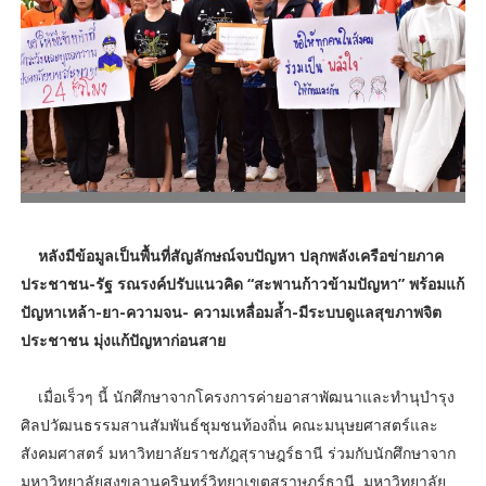
หลังมีข้อมูลเป็นพื้นที่สัญลักษณ์จบปัญหา ปลุกพลังเครือข่ายภาค
ประชาชน-รัฐ รณรงค์ปรับแนวคิด “สะพานก้าวข้ามปัญหา” พร้อมแก้
ปัญหาเหล้า-ยา-ความจน- ความเหลื่อมล้ำ-มีระบบดูแลสุขภาพจิต
ประชาชน มุ่งแก้ปัญหาก่อนสาย
เมื่อเร็วๆ นี้ นักศึกษาจากโครงการค่ายอาสาพัฒนาและทำนุบำรุง
ศิลปวัฒนธรรมสานสัมพันธ์ชุมชนท้องถิ่น คณะมนุษยศาสตร์และ
สังคมศาสตร์ มหาวิทยาลัยราชภัฎสุราษฎร์ธานี ร่วมกับนักศึกษาจาก
มหาวิทยาลัยสงขลานครินทร์วิทยาเขตสุราษฎร์ธานี มหาวิทยาลัย