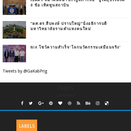
เปิดตัว"สมาคมสมาชิกรัฐสภาไทย" ชูวัตถุประสงค์
8 ข้อ เทิดทูนสถาบัน
“ผศ.ดร.สืบพงษ์ ปราบใหญ่”นั่งอธิการบดี
มหาวิทยาลัยรามคำแหงคนใหม่
NIA โชว์ความสำเร็จ‘โลกนวัตกรรมเสมือนจริง’
Tweets by @GaKabPrig
Pages
undefined
LABELS