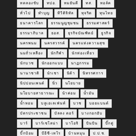
ทดลองขับ
ทปอ.
ทมยันตี
ทส.
ทอล์ค
ทั่วไป
ทำบุญ
ทีวีดิจิทัล
ทุจริต
ทุนไทย
ธนาคารโลก
ธรรมนูญชุมชน
ธรรมศาสตร์
ธรรมาภิบาล
ธอส.
ธุรกิจบัณฑิตย์
ธูรกิจ
นครพนม
นครสวรรค์
นครแห่งความสุข
นมถั่วเหลือง
นักกีฬา
นักท่องเที่ยว
นักบวช
นักออกแบบ
นาฏกรรม
นานาชาติ
นำเชา
นิด้า
นิทรรศการ
นิปปอนเพนต์
นิ่ว
นโยบาย
นโยบายสาธารณะ
น้าค่อม
น้ำมัน
น้ำหอม
บลูเอเลเฟ่นท์
บวช
บอยแบนด์
บัตรประชาชน
บัลลง ดอร์
บางกอกฮับ
บาร์
บาร์เซโลน่า
บาโอจิ
บินบิน
บิ๊กตู่
บิ๊กป้อม
บีอีซี-เทโร
บ้านหมุน
ป.ป.ช.