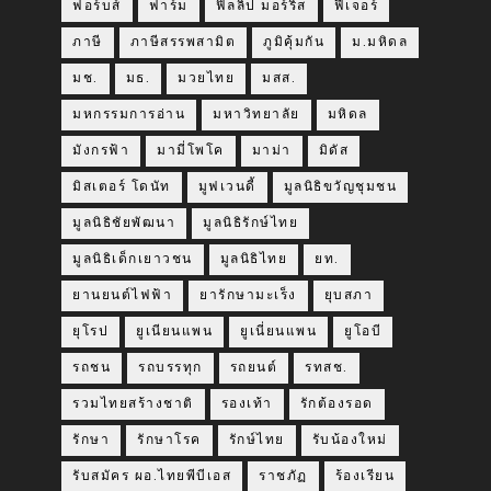
ฟอร์บส์
ฟาร์ม
ฟิลลิป มอร์ริส
ฟีเจอร์
ภาษี
ภาษีสรรพสามิต
ภูมิคุ้มกัน
ม.มหิดล
มช.
มธ.
มวยไทย
มสส.
มหกรรมการอ่าน
มหาวิทยาลัย
มหิดล
มังกรฟ้า
มามี่โพโค
มาม่า
มิดัส
มิสเตอร์ โดนัท
มูฟเวนดี้
มูลนิธิขวัญชุมชน
มูลนิธิชัยพัฒนา
มูลนิธิรักษ์ไทย
มูลนิธิเด็กเยาวชน
มูลนิธิไทย
ยท.
ยานยนต์ไฟฟ้า
ยารักษามะเร็ง
ยุบสภา
ยุโรป
ยูเนียนแพน
ยูเนี่ยนแพน
ยูโอบี
รถชน
รถบรรทุก
รถยนต์
รทสช.
รวมไทยสร้างชาติ
รองเท้า
รักต้องรอด
รักษา
รักษาโรค
รักษ์ไทย
รับน้องใหม่
รับสมัคร ผอ.ไทยพีบีเอส
ราชภัฏ
ร้องเรียน