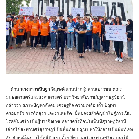
ด้าน
นางสาวขนิษฐา จินุพงศ์
แกนนำกลุ่มลานเยาวชน คณะ
มนุษยศาสตร์และสังคมศาสตร์ มหาวิทยาลัยราชภัฎสุราษฎร์ธานี
กล่าวว่า สภาพปัญหาสังคม เศรษฐกิจ ความเหลื่อมล้ำ ปัญหา
ครอบครัว การติดสุราและยาเสพติด เป็นปัจจัยสำคัญนำไปสู่การเป็น
โรคซึมเศร้า เป็นผู้ป่วยจิตเวช หลายครั้งที่คนในพื้นที่สุราษฎร์ธานี
เลือกใช้สะพานศรีสุราษฎร์เป็นพื้นที่จบปัญหา ทำให้กลายเป็นพื้นที่เชิง
สัญลักษณ์ในการใช้หนีปัญหา ทั้งๆ ที่ความจริงสะพานศรีสุราษฎร์มี