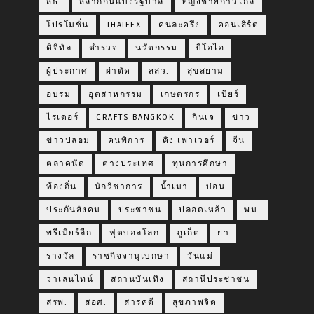
สธ.
สลากกินแบ่งรัฐบาล
หญิงชายก้าวไกล
โปรโมชั่น
THAIFEX
คนละครึ่ง
คอนเสิร์ต
ดิจิทัล
ตำรวจ
นวัตกรรม
บีโอไอ
ผู้ประกาศ
ผ่าตัด
สสว.
สุขสยาม
อบรม
อุตสาหกรรม
เกษตรกร
เบียร์
ไรเดอร์
CRAFTS BANGKOK
กินเจ
ข่าว
ข่าวปลอม
คนพิการ
คิง เพาเวอร์
จีน
ตลาดนัด
ต่างประเทศ
ทุนการศึกษา
ท้องถิ่น
นักวิชาการ
น้ำเมา
บ่อน
ประกันสังคม
ประชาชน
ปลอดเหล้า
พม.
พรีเมียร์ลีก
ฟุตบอลโลก
ภูเก็ต
ยา
รางวัล
ราชกิจจานุเบกษา
วันแม่
วาเลนไทน์
สถานบันเทิง
สถานีประชาชน
สรพ.
สอศ.
สารคดี
สุขภาพจิต