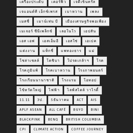
เครื่องประดับ
เคอร์ฟิว
เจดีเซ็นทรัล
เจแอนด์ที เอ็กซ์เพรส
เบาหวาน
เพลง
เมสซี่
เมาน์เท่น บี
เมืองเศรษฐกิจพอเพียง
เมเจอร์ ซีนีเพล็กซ์
เลอโนโว
เอปสัน
เอส เอฟ
เอสเอ็มอี
เอสโซ่
เอเปค
แต่งงาน
แท็กซี่
แพทองธาร
แม่
โซล่าเซลล์
โตชิบา
โปรดเกล้าฯ
โรค
โรคภูมิแพ้
โรคเบาหวาน
โรงภาพยนตร์
โรงเรียนนานาชาติ
โรงแรม
โอทอป
ไข้หวัดใหญ่
ไฟฟ้า
ไลฟ์สไตล์ วาไรตี้
11.11
3ป.
5ธันวาคม
ACT
AIS
APLF ASEAN
ALL CAFÉ
BGYO
BINI
BLACKPINK
BENQ
BRITISH COLUMBIA
CPI
CLIMATE ACTION
COFFEE JOURNEY