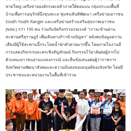
หาดใหญ่ เครือข่ายองค์กรงดเหล้าภาคใต้ตอนบน กลุ่มประมงพื้นที่
บ้านเพื่อการอนุรักษ์บึงขุนทะเล ชุมชนสันติพัฒนา เครือข่ายเยาวชน
South Youth Ranger และเครือข่ายสร้างเสริมสุขภาพเยาวชน
(ขสย.) กว่า 100 คน ร่วมกันจัดกิจกรรมรณรงค์ "เราจะข้ามผ่าน
สะพานศรีสุราษฎร์ เพื่อเดินทางก้าวข้ามปัญหา” หลังพบข้อมูลความ
เสี่ยงมีผู้ใช้สะพานนี้กระโดดน้ำฆ่าตัวตายมากขึ้น โดยภายในงานมี
การแสดงกิจกรรมละครเชิงสัญลักษณ์ กิจกรรมไว้อาลัยต่อผู้จากไป
ตัวแทนเยาวชนอ่านแถลงการณ์ และยื่นข้อเสนอต่อผู้ว่าราชการ
จังหวัดผ่านพัฒนาสังคมและความมั่นคงของมนุษย์ของจังหวัด โดยมี
ประชาชนและหน่วยงานในพื้นที่เข้าร่วม