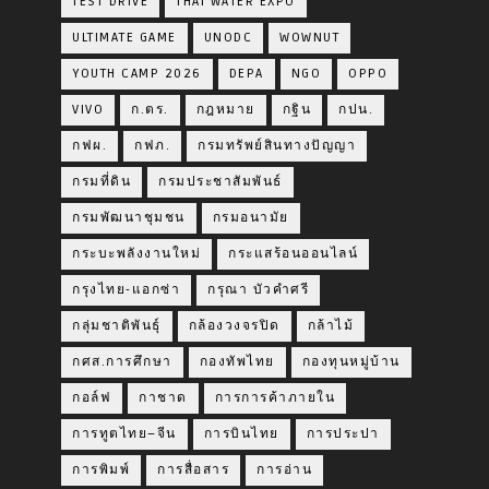
TEST DRIVE
THAI WATER EXPO
ULTIMATE GAME
UNODC
WOWNUT
YOUTH CAMP 2026
DEPA
NGO
OPPO
VIVO
ก.ตร.
กฎหมาย
กฐิน
กปน.
กฟผ.
กฟภ.
กรมทรัพย์สินทางปัญญา
กรมที่ดิน
กรมประชาสัมพันธ์
กรมพัฒนาชุมชน
กรมอนามัย
กระบะพลังงานใหม่
กระแสร้อนออนไลน์
กรุงไทย-แอกซ่า
กรุณา บัวคำศรี
กลุ่มชาติพันธุ์
กล้องวงจรปิด
กล้าไม้
กศส.การศึกษา
กองทัพไทย
กองทุนหมู่บ้าน
กอล์ฟ
กาชาด
การการค้าภายใน
การทูตไทย–จีน
การบินไทย
การประปา
การพิมพ์
การสื่อสาร
การอ่าน