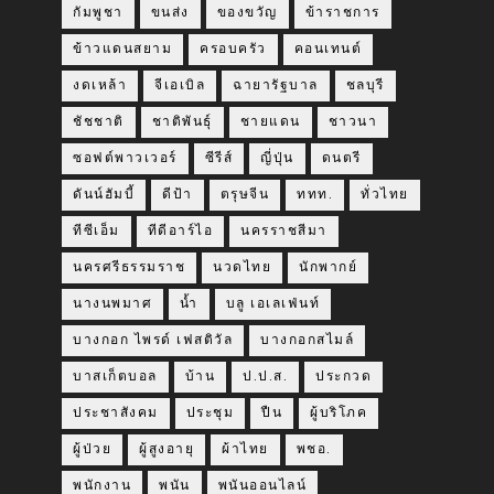
กัมพูชา
ขนส่ง
ของขวัญ
ข้าราชการ
ข้าวแดนสยาม
ครอบครัว
คอนเทนต์
งดเหล้า
จีเอเบิล
ฉายารัฐบาล
ชลบุรี
ชัชชาติ
ชาติพันธุ์
ชายแดน
ชาวนา
ซอฟต์พาวเวอร์
ซีรีส์
ญี่ปุ่น
ดนตรี
ดันน์ฮัมบี้
ดีป้า
ตรุษจีน
ททท.
ทั่วไทย
ทีซีเอ็ม
ทีดีอาร์ไอ
นครราชสีมา
นครศรีธรรมราช
นวดไทย
นักพากย์
นางนพมาศ
น้ำ
บลู เอเลเฟ่นท์
บางกอก ไพรด์ เฟสติวัล
บางกอกสไมล์
บาสเก็ตบอล
บ้าน
ป.ป.ส.
ประกวด
ประชาสังคม
ประชุม
ปืน
ผู้บริโภค
ผู้ป่วย
ผู้สูงอายุ
ผ้าไทย
พชอ.
พนักงาน
พนัน
พนันออนไลน์