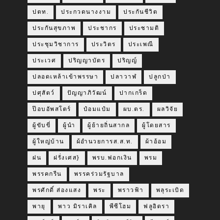
ปตท.
ประกวดนางงาม
ประกันชีวิต
ประกันสุขภาพ
ประชากร
ประชามติ
ประชุมวิชาการ
ประวิตร
ประเพณี
ประเวศ
ปริญญาบัตร
ปริญญ์
ปลอดเหล้าเข้าพรรษา
ปลาวาฬ
ปลูกป่า
ปศุสัตว์
ปัญญาภิวัฒน์
ปากเกร็ด
ป๊อบอัพสโตร์
ป๋อมแป๋ม
ผบ.ตร.
ผลวิจัย
ผู้ขับขี่
ผู้นำ
ผู้ย้ายถิ่นสากล
ผู้โดยสาร
ผู้ใหญ่บ้าน
ผ้อำนวยการส.ส.ท.
ผ้าอ้อม
ฝน
ฝรั่งเศส}
พรบ.ฟอกเงิน
พรม
พรรคกรีน
พรรคร่วมรัฐบาล
พรศักดิ์ ส่องแสง
พระ
พราวฟ้า
พลุระเบิด
พายุ
พาว มิราเคิล
พีซีโฮม
ฟลูอิดรา