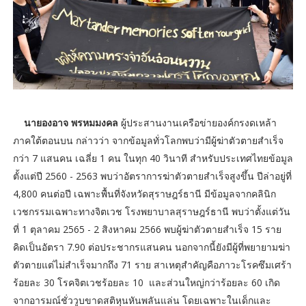
นายองอาจ พรหมมงคล
ผู้ประสานงานเครือข่ายองค์กรงดเหล้า
ภาคใต้ตอนบน กล่าวว่า จากข้อมูลทั่วโลกพบว่ามีผู้ฆ่าตัวตายสำเร็จ
กว่า 7 แสนคน เฉลี่ย 1 คน ในทุก 40 วินาที สำหรับประเทศไทยข้อมูล
ตั้งแต่ปี 2560 - 2563 พบว่าอัตราการฆ่าตัวตายสำเร็จสูงขึ้น ปีล่าอยู่ที่
4,800 คนต่อปี เฉพาะพื้นที่จังหวัดสุราษฎร์ธานี มีข้อมูลจากคลินิก
เวชกรรมเฉพาะทางจิตเวช โรงพยาบาลสุราษฎร์ธานี พบว่าตั้งแต่วัน
ที่ 1 ตุลาคม 2565 - 2 สิงหาคม 2566 พบผู้ฆ่าตัวตายสำเร็จ 15 ราย
คิดเป็นอัตรา 7.90 ต่อประชากรแสนคน นอกจากนี้ยังมีผู้ที่พยายามฆ่า
ตัวตายแต่ไม่สำเร็จมากถึง 71 ราย สาเหตุสำคัญคือภาวะโรคซึมเศร้า
ร้อยละ 30 โรคจิตเวชร้อยละ 10 และส่วนใหญ่กว่าร้อยละ 60 เกิด
จากอารมณ์ชั่ววูบขาดสติหุนหันพลันแล่น โดยเฉพาะในเด็กและ