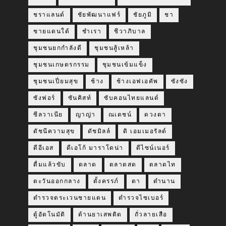
ชราแลนด์
ชัยพัฒนาแฟร์
ชัยภูมิ
ชา
ชายแดนใต้
ชำเรา
ชีวาภิบาล
ชุมชนยกกำลังดี
ชุมชนสู้เหล้า
ชุมชนเกษตรกรรม
ชุมชนเข้มแข็ง
ชุมชนเปี่ยมสุข
ช้าง
ช้างเอฟเอคัพ
ซังซัง
ซังฟอร์
ซันคิสท์
ซับคอนไทยแลนด์
ซีลวาเนีย
ญาญ่า
ณเดชน์
ดวงตา
ดัชนีความสุข
ดัชมิลล์
ดิ เอมเมอรัลด์
ดีอีเอส
ดีเอโก้ มาราโดน่า
ดีไซน์เนอร์
ดื่มแล้วขับ
ตลาด
ตลาดสด
ตลาดไท
ตะวันออกกลาง
ตั้งครรภ์
ตา
ตำนาน
ตำรวจตระเวนชายแดน
ตำรวจไซเบอร์
ตู้อัตโนมัติ
ต้านยาเสพติด
ถั่วลายเสือ