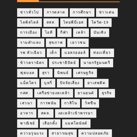
ข่าวทั่วไป
การตลาด
การศึกษา
ข่าวเด่น
ไลฟ์สไตล์
สสส.
ไทยพีบีเอส
โควิด-19
การเมือง
ไอที
กีฬา
เหล้า
บันเทิง
รามคำแหง
สุขภาพ
เยาวชน
รพ.หัวเฉียว
เด็ก
แอลกอฮอล์
ท่องเที่ยว
ข้าวตราฉัตร
ประชาธิปัตย์
นายกรัฐมนตรี
ฟุตบอล
สุรา
นิพนธ์
เศรษฐกิจ
แม็คโคร
บุหรี่
ปัจจัยเสี่ยง
ยาเสพติด
กสศ.
เครือข่ายงดเหล้า
ยานยนต์
ธุรกิจ
เสวนา
การพนัน
กาสิโน
วัคซีน
อาหาร
สคล.
งดเหล้าเข้าพรรษา
พาณิชย์
เลือกตั้ง
แมคโดนัลด์
ความรุนแรง
สาธารณสุข
ความปลอดภัย