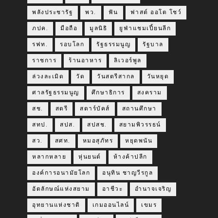
พลังประชารัฐ
พว.
ฟัน
ฟาสต์ ออโต โชว์
ภปค.
มือถือ
มูลนิธิ
ยูฟ่าแชมเปี้ยนลีก
รฟท.
รอบโลก
รัฐธรรมนูญ
รัฐบาล
ราชการ
ร้านอาหาร
ลิเวอร์พูล
ล่วงละเมิด
วัด
วันสตรีสากล
วันหยุด
ศาลรัฐธรรมนูญ
ศึกษาธิการ
สงคราม
สช.
สตรี
สตาร์บัคส์
สถานศึกษา
สทป.
สปส.
สปสช.
สยามพิวรรธน์
สว.
สศท.
หมอสุภัทร
หยุดพนัน
หลากหลาย
หุ่นยนต์
ห้างค้าปลีก
องค์การอนามัยโลก
อนุทิน ชาญวีรกูล
อัตลักษณ์แห่งสยาม
อาชีวะ
อำนาจเจริญ
อุทยานแห่งชาติ
เกมออนไลน์
เขมร