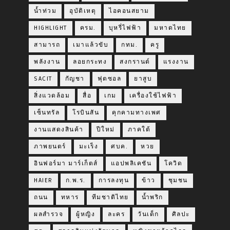
น้ำท่วม
อุบัติเหตุ
ไอคอนสยาม
HIGHLIGHT
ครม.
บุหรี่ไฟฟ้า
มหาดไทย
สามารถ
เมาแล้วขับ
กทม.
ครู
พลังงาน
ลอยกระทง
สงกรานต์
แรงงาน
SACIT
กัญชา
ฟุตซอล
ยาสูบ
สิ่งแวดล้อม
สื่อ
เกม
เครื่องใช้ไฟฟ้า
เซ็นทรัล
โรบินสัน
คุกคามทางเพศ
งานแสดงสินค้า
ปีใหม่
ภาคใต้
ภาพยนตร์
มะเร็ง
ศบค.
หวย
อินฟอร์มา มาร์เก็ตส์
แอปพลิเคชัน
โควิด
HAIER
ก.พ.ร.
การลงทุน
ข้าว
ชุมชน
ถนน
ทหาร
ทีมชาติไทย
น้ำพริก
ผลสำรวจ
ผู้หญิง
ละคร
วันเด็ก
ศิลปะ