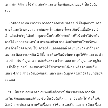
เยาวชน ที่มีการใช้สารเสพติดและเครื่องดื่มแอลกอฮอล์เป็นปัจจัย
ร่วม
นายองอาจ กล่าวต่อว่า จากการติดตาม วิเคราะห์ข้อมูลการฆ่าตัว
ตายในคนไทยพบว่า การก่อเหตุในแต่ละครั้งจะเกิดขึ้นเมื่อมีครบ 5
เงื่อนไขสำคัญ ได้แก่ 1.บุคคลนั้นต้องมีปัจจัยเสี่ยงที่โน้มนําให้ฆ่าตัว
ตายได้มากกว่าคนทั่วไป ประกอบด้วย การเจ็บป่วยด้วยโรคเรื้อรัง
ป่วยด้วยโรคจิตเวช ใช้เครื่องดื่มแอลกอฮอล์ เคยมีประวัติทำร้ายตัว
เองและติดสารเสพติด 2.มีสิ่งกระตุ้นหรือปัจจัยกระตุ้นให้คิดและลงทำ
กระทำ เช่น ปัญหาความสัมพันธ์ระหว่างบุคคล และปัญหาเศรษฐกิจ
3.เข้าถึงอุปกรณ์และสถานที่ที่ใช้ฆ่าตัวตายได้ง่าย หรือด่านกั้นล้ม
เหลว 4.การเฝ้าระวังป้องกันล้มเหลว และ 5.บุคคลนั้นมีปัจจัยปกป้องที่
อ่อนแอ
“จะเห็นว่าปัจจัยสำคัญอย่างหนึ่งคือการใช้สารเสพติด การดื่ม
เครื่องดื่มแอลกอฮอล์ด้วย ซึ่งเป็นปัจจัยที่สามารถป้องกันได้ ดังนั้นจึง
ต้องมีการเข้มงวด กวนขันเรื่องการใช้สารเสพติด และการดื่มเครื่อง