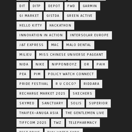
DIT
DITP
DEPOT
FWD
GARMIN
GI MARKET
GISTDA
GREEN ACTIVE
HELLO KITTY
HACKATHON
INNOVATION IN ACTION
INTERSOLAR EUROPE
J&T EXPRESS
MAC
MALO DENTAL
MILIEU
MISS CHINESE UNIVERSE PAGEANT
NIDA
NIKE
NIPPONBOYZ
OR
PAIH
PEA
PIM
POLICY WATCH CONNECT
PRIDE FESTIVAL
R U COCO?
RIDDARA
RECHARGE MARKET 2025
SKECHERS
SKYMED
SANCTUARY
SOLIS
SUPERIOR
THAIFEX–ANUGA ASIA
THE GENTLEMEN LIVE
TIFFCOM 2025
TWZ
TELEPHARMACY