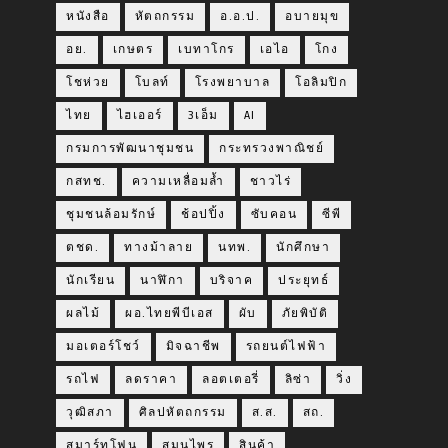
หนังสือ
หัตถกรรม
อ.อ.ป.
อบายมุข
อย.
เกษตร
เบทาโกร
เอไอ
โกง
โชห่วย
โบลท์
โรงพยาบาล
โอลิมปิก
ไทย
ไฮเออร์
3เอ็ม
AI
กรมการพัฒนาชุมชน
กระทรวงพาณิชย์
กสทช.
ความเหลื่อมล้ำ
ชาวไร่
ชุมชนล้อมรักษ์
ช้อปปิ้ง
ซับคอน
ซีพี
ตชด.
ทางม้าลาย
นทพ.
นักศึกษา
นักเรียน
นาฬิกา
บริจาค
ประยุทธ์
ผลไม้
ผอ.ไทยพีบีเอส
ผับ
ภัยพิบัติ
มอเตอร์โชว์
มิจฉาชีพ
รถยนต์ไฟฟ้า
รถไฟ
ลดราคา
ลอตเตอรี่
ลิซ่า
วิ่ง
วุฒิสภา
ศิลปหัตถกรรม
ส.ส.
สถ.
สมาร์ทโฟน
สมุนไพร
สินค้า