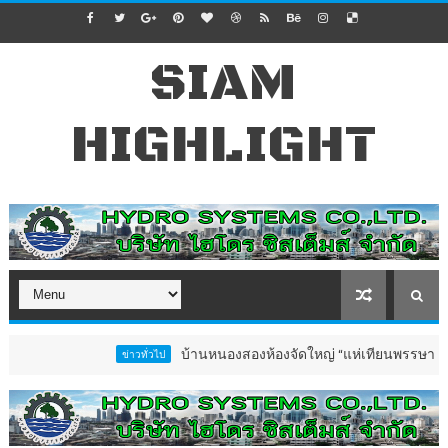
SIAM
HIGHLIGHT
บ้านหนองสองห้องจัดใหญ่ “แห่เทียนพรรษา–ผ้าป่าซาเล้
ข่าวทั่วไป