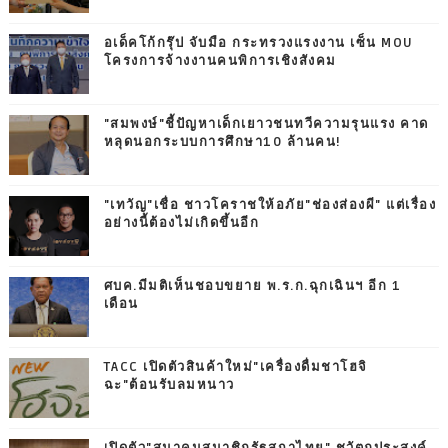
อเด็คโก้กรุ๊ป จับมือ กระทรวงแรงงาน เซ็น MOU
โครงการจ้างงานคนพิการเชิงสังคม
"สมพงษ์"ชี้ปัญหาเด็กเยาวชนทวีความรุนแรง คาด
หลุดนอกระบบการศึกษา10 ล้านคน!
"เทวัญ"เชื่อ ชาวโคราชให้อภัย"ช่องส่องผี" แต่เรื่อง
อย่างนี้ต้องไม่เกิดขึ้นอีก
ศบค.มีมติเห็นชอบขยาย พ.ร.ก.ฉุกเฉินฯ อีก 1
เดือน
TACC เปิดตัวสินค้าใหม่"เครื่องดื่มชาโฮจิ
ฉะ"ต้อนรับลมหนาว