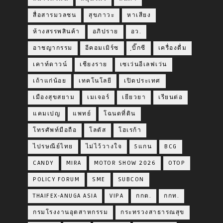
สื่อสารมวลชน
สุขภาวะ
หาเสียง
ห้างสรรพสินค้า
อภิปราย
อว.
อาชญากรรม
อีคอมเมิร์ซ
ฺบิ๊กซี
เครื่องดื่ม
เคาท์ดาวน์
เชียงราย
เซเว่นอีเลฟเว่น
เถ้าแก่น้อย
เทคโนโลยี
เปิดประเทศ
เมืองสุขสยาม
เมเจอร์
เยียวยา
เรียนต่อ
แคมเปญ
แพทย์
โฉนดที่ดิน
โทรศัพท์มือถือ
โลตัส
โฮเรก้า
ไปรษณีย์ไทย
ไม่ไว้วางใจ
5แกน
BCG
CANDY
MIRA
MOTOR SHOW 2026
OTOP
POLICY FORUM
SME
SUBCON
THAIFEX-ANUGA ASIA
VIPA
กกต.
กกท.
กรมโรงงานอุตสาหกรรม
กระทรวงสาธารณสุข