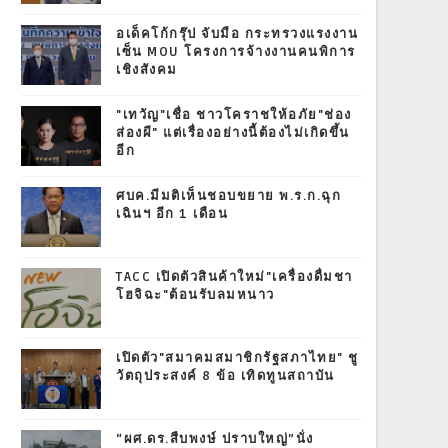
อเด็คโก้กรุ๊ป จับมือ กระทรวงแรงงาน
เซ็น MOU โครงการจ้างงานคนพิการ
เชิงสังคม
"เทวัญ"เชื่อ ชาวโคราชให้อภัย"ช่อง
ส่องผี" แต่เรื่องอย่างนี้ต้องไม่เกิดขึ้น
อีก
ศบค.มีมติเห็นชอบขยาย พ.ร.ก.ฉุก
เฉินฯ อีก 1 เดือน
TACC เปิดตัวสินค้าใหม่"เครื่องดื่มชา
โฮจิฉะ"ต้อนรับลมหนาว
เปิดตัว"สมาคมสมาชิกรัฐสภาไทย" ชู
วัตถุประสงค์ 8 ข้อ เทิดทูนสถาบัน
“ผศ.ดร.สืบพงษ์ ปราบใหญ่”นั่ง