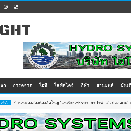
IGHT
กษา
การตลาด
ไอที
ไลฟ์สไตล์
กีฬา
ยานยนต์
บันเท
านหนองสองห้องจัดใหญ่ “แห่เทียนพรรษา–ผ้าป่าซาเล้งปลอดเหล้าเข้าพรรษา