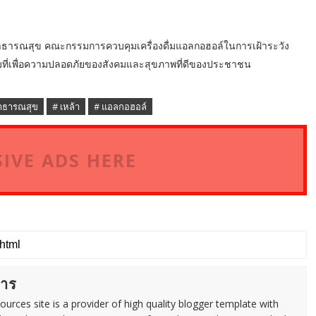
สาธารณสุข คณะกรรมการควบคุมเครื่องดื่มแอลกอฮอล์ในการเฝ้าระวัง
็มที่เพื่อความปลอดภัยของสังคมและสุขภาพที่ดีของประชาชน
าธารณสุข
# เหล้า
# แอลกอฮอล์
IVE ADS HERE
การ
urces site is a provider of high quality blogger template with