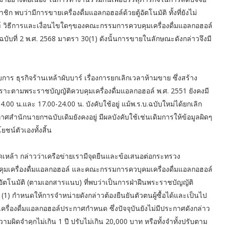
ชิก พบว่ามีการขายเครื่องดื่มแอลกอฮอล์ด้วยตู้อัตโนมัติ ทั้งที่ยังไม่
ฑ์ วิธีการและเงื่อนไขใดๆของคณะกรรมการควบคุมเครื่องดื่มแอลกอฮอล์
ับที่ 2 พ.ศ. 2568 มาตรา 30(1) ดังนั้นการขายในลักษณะดังกล่าวจึงมี
าร ธุรกิจร้านเหล้าผับบาร์ เรื่องการยกเลิกเวลาห้ามขาย ซึ่งสร้าง
ะตามพระราชบัญญัติควบคุมเครื่องดื่มแอลกอฮอล์ พ.ศ. 2551 ยังคงมี
น.และ 17.00-24.00 น. บังคับใช้อยู่ แม้พ.ร.บ.ฉบับใหม่ได้ยกเลิก
าศสำนักนายกฯฉบับเดิมยังคงอยู่ มีผลบังคับใช้เช่นเดิมการให้ข้อมูลผิดๆ
ยชน์ตัวเองทั้งสิ้น
ดเหล้า กล่าวว่าเครือข่ายเรามีจุดยืนและข้อเสนอต่อกระทรวง
ครื่องดื่มแอลกอฮอล์ และคณะกรรมการควบุคมเครื่องดื่มแอลกอฮอล์
้อัตโนมัติ (ตามเอกสารแนบ) ที่พบว่าเป็นการฝ่าฝืนพระราชบัญญัติ
 (1) กำหนดให้การจำหน่ายดังกล่าวต้องยืนยันตัวตนผู้ซื้อได้และเป็นไป
รื่องดื่มแอลกอฮอล์ประกาศกำหนด ซึ่งปัจจุบันยังไม่มีประกาศดังกล่าว
ีความผิดจำคุกไม่เกิน 1 ปี ปรับไม่เกิน 20,000 บาท หรือทั้งจำทั้งปรับตาม