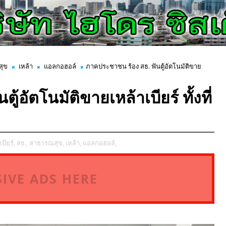
สุข
เหล้า
แอลกอฮอล์
ภาคประชาชน ร้อง สธ. ฟันตู้อัตโนมัติขาย
้อัตโนมัติขายเหล้าเบียร์ ทั้งที่
เบียร์,
สธ.,
สาธารณสุข,
เหล้า,
แอลกอฮอล์,
IVE ADS HERE