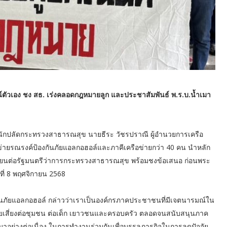
ตัวเอง ชง สธ. เร่งคลอดกฎหมายลูก และประชาสัมพันธ์ พ.ร.บ.น้ำเมา
นักปลัดกระทรวงสาธารณสุข นายธีระ วัชรปราณี ผู้อำนวยการเครือ
อข่ายรณรงค์ป้องกันภัยแอลกอฮอล์และภาคีเครือข่ายกว่า 40 คน นำหลัก
องเรียนต่อรัฐมนตรีว่าการกระทรวงสาธารณสุข พร้อมชงข้อเสนอ ก่อนพระ
นที่ 8 พฤศจิกายน 2568
กันภัยแอลกอฮอล์ กล่าวว่าเราเป็นองค์กรภาคประชาชนที่มีเจตนารมณ์ใน
ยเสี่ยงต่อชุมชน ต่อเด็ก เยาวชนและครอบครัว ตลอดจนสนับสนุนภาค
ยมาอย่างต่อเนื่อง ในการทำงานร่วมกันเพื่อบรรลุภารกิจในการลดปัจจัย