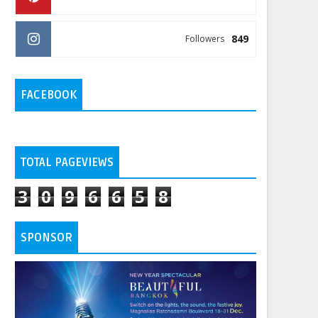
849
Followers
FACEBOOK
TOTAL PAGEVIEWS
3
0
9
6
6
5
8
SPONSOR