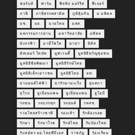
ฟอร์บส์
ฟาร์ม
ฟิลลิป มอร์ริส
ฟีเจอร์
ภาษี
ภาษีสรรพสามิต
ภูมิคุ้มกัน
ม.มหิดล
มช.
มธ.
มวยไทย
มสส.
มหกรรมการอ่าน
มหาวิทยาลัย
มหิดล
มังกรฟ้า
มามี่โพโค
มาม่า
มิดัส
มิสเตอร์ โดนัท
มูฟเวนดี้
มูลนิธิขวัญชุมชน
มูลนิธิชัยพัฒนา
มูลนิธิรักษ์ไทย
มูลนิธิเด็กเยาวชน
มูลนิธิไทย
ยท.
ยานยนต์ไฟฟ้า
ยารักษามะเร็ง
ยุบสภา
ยุโรป
ยูเนียนแพน
ยูเนี่ยนแพน
ยูโอบี
รถชน
รถบรรทุก
รถยนต์
รทสช.
รวมไทยสร้างชาติ
รองเท้า
รักต้องรอด
รักษา
รักษาโรค
รักษ์ไทย
รับน้องใหม่
รับสมัคร ผอ.ไทยพีบีเอส
ราชภัฏ
ร้องเรียน