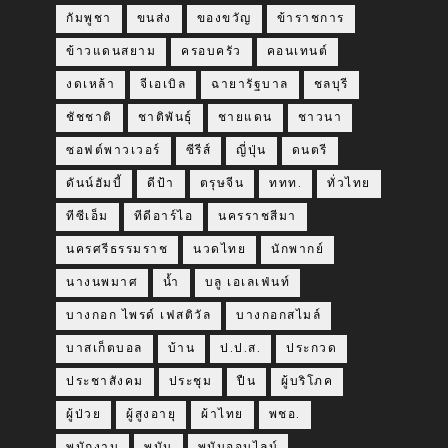
กัมพูชา
ขนส่ง
ของขวัญ
ข้าราชการ
ข้าวแดนสยาม
ครอบครัว
คอนเทนต์
งดเหล้า
จีเอเบิล
ฉายารัฐบาล
ชลบุรี
ชัชชาติ
ชาติพันธุ์
ชายแดน
ชาวนา
ซอฟต์พาวเวอร์
ซีรีส์
ญี่ปุ่น
ดนตรี
ดันน์ฮัมบี้
ดีป้า
ตรุษจีน
ททท.
ทั่วไทย
ทีซีเอ็ม
ทีดีอาร์ไอ
นครราชสีมา
นครศรีธรรมราช
นวดไทย
นักพากย์
นางนพมาศ
น้ำ
บลู เอเลเฟ่นท์
บางกอก ไพรด์ เฟสติวัล
บางกอกสไมล์
บาสเก็ตบอล
บ้าน
ป.ป.ส.
ประกวด
ประชาสังคม
ประชุม
ปืน
ผู้บริโภค
ผู้ป่วย
ผู้สูงอายุ
ผ้าไทย
พชอ.
พนักงาน
พนัน
พนันออนไลน์