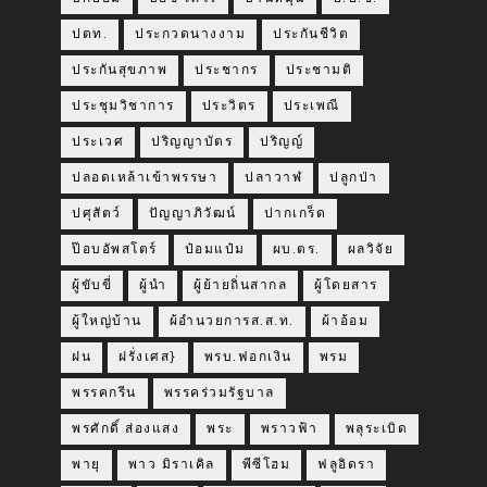
ปตท.
ประกวดนางงาม
ประกันชีวิต
ประกันสุขภาพ
ประชากร
ประชามติ
ประชุมวิชาการ
ประวิตร
ประเพณี
ประเวศ
ปริญญาบัตร
ปริญญ์
ปลอดเหล้าเข้าพรรษา
ปลาวาฬ
ปลูกป่า
ปศุสัตว์
ปัญญาภิวัฒน์
ปากเกร็ด
ป๊อบอัพสโตร์
ป๋อมแป๋ม
ผบ.ตร.
ผลวิจัย
ผู้ขับขี่
ผู้นำ
ผู้ย้ายถิ่นสากล
ผู้โดยสาร
ผู้ใหญ่บ้าน
ผ้อำนวยการส.ส.ท.
ผ้าอ้อม
ฝน
ฝรั่งเศส}
พรบ.ฟอกเงิน
พรม
พรรคกรีน
พรรคร่วมรัฐบาล
พรศักดิ์ ส่องแสง
พระ
พราวฟ้า
พลุระเบิด
พายุ
พาว มิราเคิล
พีซีโฮม
ฟลูอิดรา