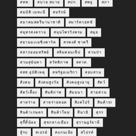
สทท.
สบาย สบาย
สปก.
สพฐ.
สภา
สมบัติ เมทะนี
สมรักษ์
สมาคมสตรีนานาชาติ
สมาร์ทวอทช์
สมุทรสงคราม
สมุนไพรวังพรม
สมุย
สยามอะเมซิ่งพาร์ค
สรพงศ์ ชาตรี
สลากออมทรัพย์
สลิมคอนเซ็ป
สวนป่า
สวนสุนันทา
สวัสดิภาพ
สสวท.
สสส.อุบัติเหตุ
สหรัฐอเมริกา
สอบสวน
สังคม
สังคมสูงวัย
สังคมสูงอายุ
สัตว์
สัตว์เลี้ยง
สันติภาพ
สัมมนา
สายด่วน
สาหร่าย
สาหร่ายทอด
สิงคโปร์
สินค้าGI
สินค้าเกษตร
สินค้าใหม่
สึนามิ
สุกร
สุกี้ตี๋น้อย
สุขกลางเมือง
สุราษฎร์ธานี
สู้รบ
สเปรย์
สแกนเนีย
สไปรท์