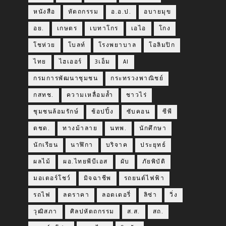
หนังสือ
หัตถกรรม
อ.อ.ป.
อบายมุข
อย.
เกษตร
เบทาโกร
เอไอ
โกง
โชห่วย
โบลท์
โรงพยาบาล
โอลิมปิก
ไทย
ไฮเออร์
3เอ็ม
AI
กรมการพัฒนาชุมชน
กระทรวงพาณิชย์
กสทช.
ความเหลื่อมล้ำ
ชาวไร่
ชุมชนล้อมรักษ์
ช้อปปิ้ง
ซับคอน
ซีพี
ตชด.
ทางม้าลาย
นทพ.
นักศึกษา
นักเรียน
นาฬิกา
บริจาค
ประยุทธ์
ผลไม้
ผอ.ไทยพีบีเอส
ผับ
ภัยพิบัติ
มอเตอร์โชว์
มิจฉาชีพ
รถยนต์ไฟฟ้า
รถไฟ
ลดราคา
ลอตเตอรี่
ลิซ่า
วิ่ง
วุฒิสภา
ศิลปหัตถกรรม
ส.ส.
สถ.