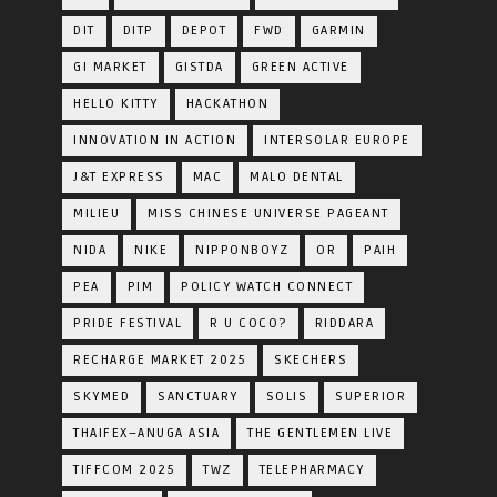
DIT
DITP
DEPOT
FWD
GARMIN
GI MARKET
GISTDA
GREEN ACTIVE
HELLO KITTY
HACKATHON
INNOVATION IN ACTION
INTERSOLAR EUROPE
J&T EXPRESS
MAC
MALO DENTAL
MILIEU
MISS CHINESE UNIVERSE PAGEANT
NIDA
NIKE
NIPPONBOYZ
OR
PAIH
PEA
PIM
POLICY WATCH CONNECT
PRIDE FESTIVAL
R U COCO?
RIDDARA
RECHARGE MARKET 2025
SKECHERS
SKYMED
SANCTUARY
SOLIS
SUPERIOR
THAIFEX–ANUGA ASIA
THE GENTLEMEN LIVE
TIFFCOM 2025
TWZ
TELEPHARMACY