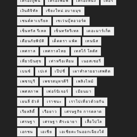
เครื่องถูพื้น
เครื่องพิมพ์
เครื่องหนัง
เคอรี่
เงินดิจิทัล
เชียงใหม่.อบายมุข
เซนต์คาเบรียล
เซเว่นบุ๊คอวอร์ด
เซ็นทรัล รีเทล
เซ็นทรัลรีเทล
เดอะมาร์เก็ต
เตือนภัยพิบัติ
เต็ดตรา แพ้ค
เทนนิส
เทศกาล
เทศกาลไทย
เทสโก้ โลตัส
เที่ยวปันสุข
เท่าหรือเทียม
เนอสเซอรี่
เบนซ์
เปเล่
เป๊ปซี่
เผาทำลายยาเสพติด
เพชรบุรี
เพชรสมุทรคีรี
เพลิงไหม้
เพศสภาพ
เฟอร์นิเจอร์
เมียนมา
เยนลี่ ยัวส์
เราชนะ
เราไปเที่ยวด้วยกัน
เรียลลิตี้
เรือยาว
เศรษฐกิจ การตลาด
เศรษฐา
เศรษฐา ศิระฉายา
เสื้อโปโล
เอกชน
เอเชีย
เอเชียตะวันออกเฉียงใต้