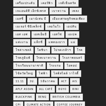
เครื่องประดับ
เคอร์ฟิว
เจดีเซ็นทรัล
เจแอนด์ที เอ็กซ์เพรส
เบาหวาน
เพลง
เมสซี่
เมาน์เท่น บี
เมืองเศรษฐกิจพอเพียง
เมเจอร์ ซีนีเพล็กซ์
เลอโนโว
เอปสัน
เอส เอฟ
เอสเอ็มอี
เอสโซ่
เอเปค
แต่งงาน
แท็กซี่
แพทองธาร
แม่
โซล่าเซลล์
โตชิบา
โปรดเกล้าฯ
โรค
โรคภูมิแพ้
โรคเบาหวาน
โรงภาพยนตร์
โรงเรียนนานาชาติ
โรงแรม
โอทอป
ไข้หวัดใหญ่
ไฟฟ้า
ไลฟ์สไตล์ วาไรตี้
11.11
3ป.
5ธันวาคม
ACT
AIS
APLF ASEAN
ALL CAFÉ
BGYO
BINI
BLACKPINK
BENQ
BRITISH COLUMBIA
CPI
CLIMATE ACTION
COFFEE JOURNEY