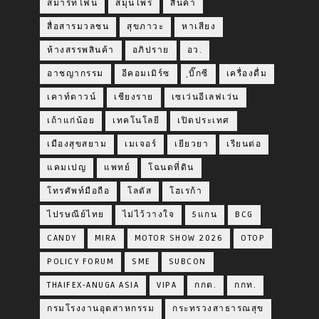
สมาร์ทโฟน
สมุนไพร
สินค้า
สื่อสารมวลชน
สุขภาวะ
หาเสียง
ห้างสรรพสินค้า
อภิปราย
อว.
อาชญากรรม
อีคอมเมิร์ซ
ฺบิ๊กซี
เครื่องดื่ม
เคาท์ดาวน์
เชียงราย
เซเว่นอีเลฟเว่น
เถ้าแก่น้อย
เทคโนโลยี
เปิดประเทศ
เมืองสุขสยาม
เมเจอร์
เยียวยา
เรียนต่อ
แคมเปญ
แพทย์
โฉนดที่ดิน
โทรศัพท์มือถือ
โลตัส
โฮเรก้า
ไปรษณีย์ไทย
ไม่ไว้วางใจ
5แกน
BCG
CANDY
MIRA
MOTOR SHOW 2026
OTOP
POLICY FORUM
SME
SUBCON
THAIFEX-ANUGA ASIA
VIPA
กกต.
กกท.
กรมโรงงานอุตสาหกรรม
กระทรวงสาธารณสุข