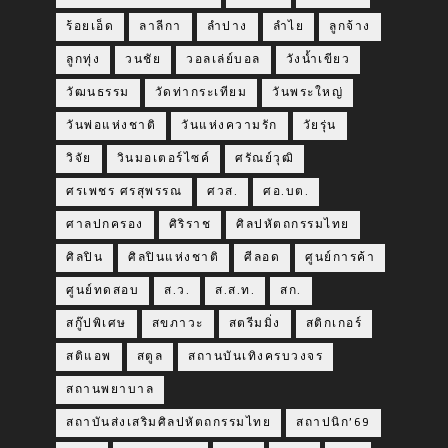
ร้อยเอ็ด
ลาลีกา
ลำปาง
ลำไย
ลูกจ้าง
ลูกทุ่ง
วนชัย
วอลเล่ย์บอล
วังน้ำเขียว
วัฒนธรรม
วัดท่ากระเทียม
วันพระใหญ่
วันพ่อแห่งชาติ
วันแห่งความรัก
วัยรุ่น
วิจัย
วินมอเตอร์ไซค์
ศรัณย์วุฒิ
ศรเพชร ศรสุพรรณ
ศวส.
ศอ.บต.
ศาลปกครอง
ศิริราช
ศิลปหัตถกรรมไทย
ศิลปิน
ศิลปินแห่งชาติ
ศีลอด
ศูนย์การค้า
ศูนย์ทดสอบ
ส.ว.
ส.ส.ท.
สก.
สกู๊ปพิเศษ
สขภาวะ
สตรีมมิ่ง
สติกเกอร์
สติแอพ
สตูล
สถานบันเทิงครบวงจร
สถานพยาบาล
สถาบันส่งเสริมศิลปหัตถกรรมไทย
สถาปนิก’69