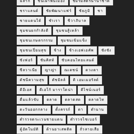
ฉลาก
ชนเผ่าพื้นเมือง
ชมรมสตรีนานาชาติ
ชราแลนด์
ชัยพัฒนาแฟร์
ชัยภูมิ
ชา
ชายแดนใต้
ชำเรา
ชีวาภิบาล
ชุมชนยกกำลังดี
ชุมชนสู้เหล้า
ชุมชนเกษตรกรรม
ชุมชนเข้มแข็ง
ชุมชนเปี่ยมสุข
ช้าง
ช้างเอฟเอคัพ
ซังซัง
ซังฟอร์
ซันคิสท์
ซับคอนไทยแลนด์
ซีลวาเนีย
ญาญ่า
ณเดชน์
ดวงตา
ดัชนีความสุข
ดัชมิลล์
ดิ เอมเมอรัลด์
ดีอีเอส
ดีเอโก้ มาราโดน่า
ดีไซน์เนอร์
ดื่มแล้วขับ
ตลาด
ตลาดสด
ตลาดไท
ตะวันออกกลาง
ตั้งครรภ์
ตา
ตำนาน
ตำรวจตระเวนชายแดน
ตำรวจไซเบอร์
ตู้อัตโนมัติ
ต้านยาเสพติด
ถั่วลายเสือ