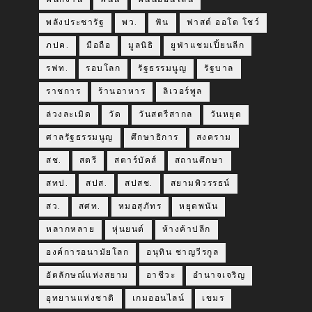
พลังประชารัฐ
พว.
ฟัน
ฟาสต์ ออโต โชว์
ภปค.
มือถือ
มูลนิธิ
ยูฟ่าแชมเปี้ยนลีก
รฟท.
รอบโลก
รัฐธรรมนูญ
รัฐบาล
ราชการ
ร้านอาหาร
ลิเวอร์พูล
ล่วงละเมิด
วัด
วันสตรีสากล
วันหยุด
ศาลรัฐธรรมนูญ
ศึกษาธิการ
สงคราม
สช.
สตรี
สตาร์บัคส์
สถานศึกษา
สทป.
สปส.
สปสช.
สยามพิวรรธน์
สว.
สศท.
หมอสุภัทร
หยุดพนัน
หลากหลาย
หุ่นยนต์
ห้างค้าปลีก
องค์การอนามัยโลก
อนุทิน ชาญวีรกูล
อัตลักษณ์แห่งสยาม
อาชีวะ
อำนาจเจริญ
อุทยานแห่งชาติ
เกมออนไลน์
เขมร