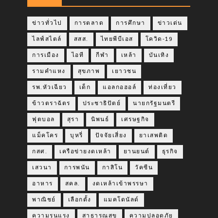
ข่าวทั่วไป
การตลาด
การศึกษา
ข่าวเด่น
ไลฟ์สไตล์
สสส.
ไทยพีบีเอส
โควิด-19
การเมือง
ไอที
กีฬา
เหล้า
บันเทิง
รามคำแหง
สุขภาพ
เยาวชน
รพ.หัวเฉียว
เด็ก
แอลกอฮอล์
ท่องเที่ยว
ข้าวตราฉัตร
ประชาธิปัตย์
นายกรัฐมนตรี
ฟุตบอล
สุรา
นิพนธ์
เศรษฐกิจ
แม็คโคร
บุหรี่
ปัจจัยเสี่ยง
ยาเสพติด
กสศ.
เครือข่ายงดเหล้า
ยานยนต์
ธุรกิจ
เสวนา
การพนัน
กาสิโน
วัคซีน
อาหาร
สคล.
งดเหล้าเข้าพรรษา
พาณิชย์
เลือกตั้ง
แมคโดนัลด์
ความรุนแรง
สาธารณสุข
ความปลอดภัย