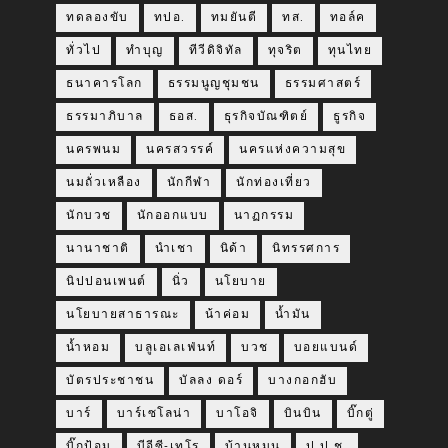
ทดลองขับ
ทปอ.
ทมยันตี
ทส.
ทอล์ค
ทั่วไป
ทำบุญ
ทีวีดิจิทัล
ทุจริต
ทุนไทย
ธนาคารโลก
ธรรมนูญชุมชน
ธรรมศาสตร์
ธรรมาภิบาล
ธอส.
ธุรกิจบัณฑิตย์
ธูรกิจ
นครพนม
นครสวรรค์
นครแห่งความสุข
นมถั่วเหลือง
นักกีฬา
นักท่องเที่ยว
นักบวช
นักออกแบบ
นาฏกรรม
นานาชาติ
นำเชา
นิด้า
นิทรรศการ
นิปปอนเพนต์
นิ่ว
นโยบาย
นโยบายสาธารณะ
น้าค่อม
น้ำมัน
น้ำหอม
บลูเอเลเฟ่นท์
บวช
บอยแบนด์
บัตรประชาชน
บัลลง ดอร์
บางกอกฮับ
บาร์
บาร์เซโลน่า
บาโอจิ
บินบิน
บิ๊กตู่
บิ๊กป้อม
บีอีซี-เทโร
บ้านหมุน
ป.ป.ช.