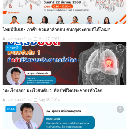
ไทยพีบีเอส - ภาคีฯ ชวนหาคำตอบ คนกรุงจะตายดีได้ไหม?
กองบรรณาธิการ
Mar 17, 2025
ข่าวทั่วไป
"มะเร็งปอด" มะเร็งอันดับ 1 ที่คร่าชีวิตประชากรทั่วโลก
กองบรรณาธิการ
Aug 05, 2024
ผ่าตัด