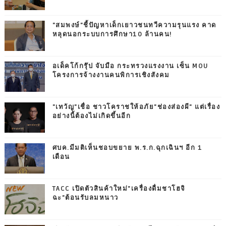
"สมพงษ์"ชี้ปัญหาเด็กเยาวชนทวีความรุนแรง คาด
หลุดนอกระบบการศึกษา10 ล้านคน!
อเด็คโก้กรุ๊ป จับมือ กระทรวงแรงงาน เซ็น MOU
โครงการจ้างงานคนพิการเชิงสังคม
"เทวัญ"เชื่อ ชาวโคราชให้อภัย"ช่องส่องผี" แต่เรื่อง
อย่างนี้ต้องไม่เกิดขึ้นอีก
ศบค.มีมติเห็นชอบขยาย พ.ร.ก.ฉุกเฉินฯ อีก 1
เดือน
TACC เปิดตัวสินค้าใหม่"เครื่องดื่มชาโฮจิ
ฉะ"ต้อนรับลมหนาว