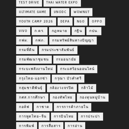
TEST DRIVE
THAI WATER EXPO
ULTIMATE GAME
UNODC
WOWNUT
YOUTH CAMP 2026
DEPA
NGO
OPPO
VIVO
ก.ตร.
กฎหมาย
กฐิน
กปน.
กฟผ.
กฟภ.
กรมทรัพย์สินทางปัญญา
กรมที่ดิน
กรมประชาสัมพันธ์
กรมพัฒนาชุมชน
กรมอนามัย
กระบะพลังงานใหม่
กระแสร้อนออนไลน์
กรุงไทย-แอกซ่า
กรุณา บัวคำศรี
กลุ่มชาติพันธุ์
กล้องวงจรปิด
กล้าไม้
กศส.การศึกษา
กองทัพไทย
กองทุนหมู่บ้าน
กอล์ฟ
กาชาด
การการค้าภายใน
การทูตไทย–จีน
การบินไทย
การประปา
การพิมพ์
การสื่อสาร
การอ่าน