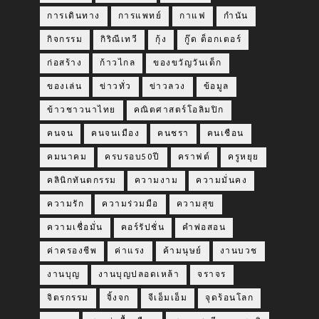
การเดินทาง
การแพทย์
กาแฟ
กำนัน
กิจกรรม
กิริณีเทวี
กุ้ง
กู๊ด ด็อกเตอร์
ก่อสร้าง
ก้าวไกล
ของขวัญวันเด็ก
ของเล่น
ข่าวทั่ว
ข่าวลวง
ข้อมูล
ข้าวชาวนาไทย
คณิตศาสตร์โอลิมปิก
คนจน
คนจนเมือง
คนชรา
คนเชือน
คมนาคม
ครบรอบ50ปี
คราฟต์
ครูหยุย
คลินิกทันตกรรม
ความงาม
ความมั่นคง
ความรัก
ความร่วมมือ
ความสุข
ความเชื่อมั่น
คอร์รัปชั่น
คำพ่อสอน
ค่าครองชีพ
ค่าแรง
ค้ามนุษย์
งานบวช
งานบุญ
งานบุญปลอดเหล้า
จราจร
จิตรกรรม
จิ้งจก
จีเอ็มเอ็ม
จุดร้อนโลก