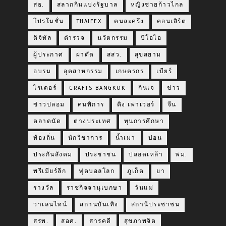
สธ.
สลากกินแบ่งรัฐบาล
หญิงชายก้าวไกล
โปรโมชั่น
THAIFEX
คนละครึ่ง
คอนเสิร์ต
ดิจิทัล
ตำรวจ
นวัตกรรม
บีโอไอ
ผู้ประกาศ
ผ่าตัด
สสว.
สุขสยาม
อบรม
อุตสาหกรรม
เกษตรกร
เบียร์
ไรเดอร์
CRAFTS BANGKOK
กินเจ
ข่าว
ข่าวปลอม
คนพิการ
คิง เพาเวอร์
จีน
ตลาดนัด
ต่างประเทศ
ทุนการศึกษา
ท้องถิ่น
นักวิชาการ
น้ำเมา
บ่อน
ประกันสังคม
ประชาชน
ปลอดเหล้า
พม.
พรีเมียร์ลีก
ฟุตบอลโลก
ภูเก็ต
ยา
รางวัล
ราชกิจจานุเบกษา
วันแม่
วาเลนไทน์
สถานบันเทิง
สถานีประชาชน
สรพ.
สอศ.
สารคดี
สุขภาพจิต