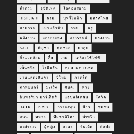
น้ำท่วม
อุบัติเหตุ
ไอคอนสยาม
HIGHLIGHT
ครม.
บุหรี่ไฟฟ้า
มหาดไทย
สามารถ
เมาแล้วขับ
กทม.
ครู
พลังงาน
ลอยกระทง
สงกรานต์
แรงงาน
SACIT
กัญชา
ฟุตซอล
ยาสูบ
สิ่งแวดล้อม
สื่อ
เกม
เครื่องใช้ไฟฟ้า
เซ็นทรัล
โรบินสัน
คุกคามทางเพศ
งานแสดงสินค้า
ปีใหม่
ภาคใต้
ภาพยนตร์
มะเร็ง
ศบค.
หวย
อินฟอร์มา มาร์เก็ตส์
แอปพลิเคชัน
โควิด
HAIER
ก.พ.ร.
การลงทุน
ข้าว
ชุมชน
ถนน
ทหาร
ทีมชาติไทย
น้ำพริก
ผลสำรวจ
ผู้หญิง
ละคร
วันเด็ก
ศิลปะ