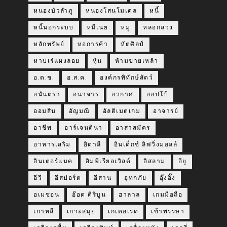
หนองบัวลำภู
หนองโสนโมเดล
หนี้
หนี้นอกระบบ
หมีเนย
หมู
หลอกลวง
หลักทรัพย์
หอการค้า
หัตศิลป์
หาบเร่แผงลอย
หุ้น
ห้ามขายเหล้า
อ.ต.ช.
อ.ส.ค.
องค์กรพิทักษ์สัตว์
อนันตรา
อนาจาร
อวกาศ
ออปโป้
ออมสิน
อัญมณี
อัลติเมตเกม
อาจารย์
อาชีพ
อาร์เจนตินา
อาสาสมัคร
อาหารเสริม
อิตาลี
อินเด็กซ์ ลิฟวิ่งมอลล์
อินเตอร์แมค
อิมพีเรียลเวิลด์
อิสลาม
อียู
อีวี
อีสปอร์ต
อีสาน
อุทกภัย
อุ๊งอิ๊ง
อเมซอน
อ๊อด คีรีบูน
ฮาลาล
เกมมือถือ
เกาหลี
เกาะสมุย
เกเตอเรด
เข้าพรรษา