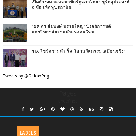
เปิดตัว"สมาคมสมาชิกรัฐสภาไทย" ชูวัตถุประสงค์
8 ข้อ เทิดทูนสถาบัน
“ผศ.ดร.สืบพงษ์ ปราบใหญ่”นั่งอธิการบดี
มหาวิทยาลัยรามคำแหงคนใหม่
NIA โชว์ความสำเร็จ‘โลกนวัตกรรมเสมือนจริง’
Tweets by @GaKabPrig
Pages
undefined
LABELS