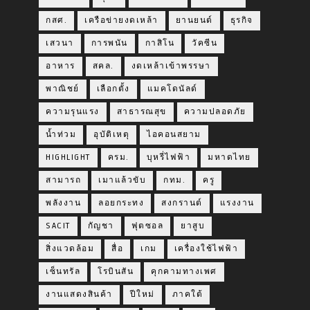
กสศ.
เครือข่ายงดเหล้า
ยานยนต์
ธุรกิจ
เสวนา
การพนัน
กาสิโน
วัคซีน
อาหาร
สคล.
งดเหล้าเข้าพรรษา
พาณิชย์
เลือกตั้ง
แมคโดนัลด์
ความรุนแรง
สาธารณสุข
ความปลอดภัย
น้ำท่วม
อุบัติเหตุ
ไอคอนสยาม
HIGHLIGHT
ครม.
บุหรี่ไฟฟ้า
มหาดไทย
สามารถ
เมาแล้วขับ
กทม.
ครู
พลังงาน
ลอยกระทง
สงกรานต์
แรงงาน
SACIT
กัญชา
ฟุตซอล
ยาสูบ
สิ่งแวดล้อม
สื่อ
เกม
เครื่องใช้ไฟฟ้า
เซ็นทรัล
โรบินสัน
คุกคามทางเพศ
งานแสดงสินค้า
ปีใหม่
ภาคใต้