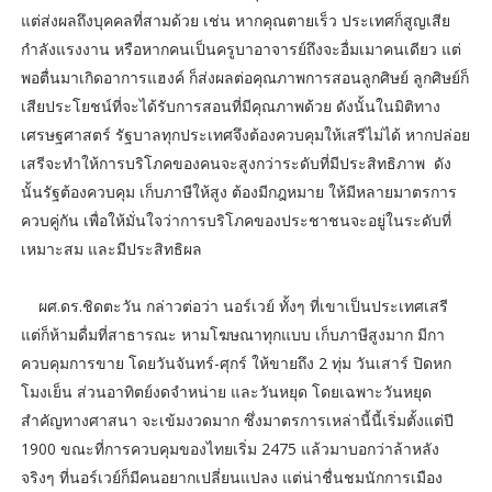
แต่ส่งผลถึงบุคคลที่สามด้วย เช่น หากคุณตายเร็ว ประเทศก็สูญเสีย
กำลังแรงงาน หรือหากคนเป็นครูบาอาจารย์ถึงจะอื่มเมาคนเดียว แต่
พอตื่นมาเกิดอาการแฮงค์ ก็ส่งผลต่อคุณภาพการสอนลูกศิษย์ ลูกศิษย์ก็
เสียประโยชน์ที่จะได้รับการสอนที่มีคุณภาพด้วย ดังนั้นในมิติทาง
เศรษฐศาสตร์ รัฐบาลทุกประเทศจึงต้องควบคุมให้เสรีไม่ได้ หากปล่อย
เสรีจะทำให้การบริโภคของคนจะสูงกว่าระดับที่มีประสิทธิภาพ ดัง
นั้นรัฐต้องควบคุม เก็บภาษีให้สูง ต้องมีกฎหมาย ให้มีหลายมาตรการ
ควบคู่กัน เพื่อให้มั่นใจว่าการบริโภคของประชาชนจะอยู่ในระดับที่
เหมาะสม และมีประสิทธิผล
ผศ.ดร.ชิดตะวัน กล่าวต่อว่า นอร์เวย์ ทั้งๆ ที่เขาเป็นประเทศเสรี
แต่ก็ห้ามดื่มที่สาธารณะ หามโฆษณาทุกแบบ เก็บภาษีสูงมาก มีกา
ควบคุมการขาย โดยวันจันทร์-ศุกร์ ให้ขายถึง 2 ทุ่ม วันเสาร์ ปิดหก
โมงเย็น ส่วนอาทิตย์งดจำหน่าย และวันหยุด โดยเฉพาะวันหยุด
สำคัญทางศาสนา จะเข้มงวดมาก ซึ่งมาตรการเหล่านี้นี้เริ่มตั้งแต่ปี
1900 ขณะที่การควบคุมของไทยเริ่ม 2475 แล้วมาบอกว่าล้าหลัง
จริงๆ ที่นอร์เวย์ก็มีคนอยากเปลี่ยนแปลง แต่น่าชื่นชมนักการเมือง