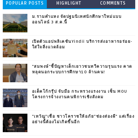
POPULAR POSTS
HIGHLIGHT
COMMENTS
ม.รามคำแหง จัดปฐมนิเทศนักศึกษาใหม่แบบ
ออนไลน์ 3 ส.ค.นี้
เปิดตัวแอปพลิเคชันYindii บริการส่งอาหารอร่อย-
ใส่ใจสิ่งแวดล้อม
"สมพงษ์"ชี้ปัญหาเด็กเยาวชนทวีความรุนแรง คาด
หลุดนอกระบบการศึกษา10 ล้านคน!
อเด็คโก้กรุ๊ป จับมือ กระทรวงแรงงาน เซ็น MOU
โครงการจ้างงานคนพิการเชิงสังคม
"เทวัญ"เชื่อ ชาวโคราชให้อภัย"ช่องส่องผี" แต่เรื่อง
อย่างนี้ต้องไม่เกิดขึ้นอีก