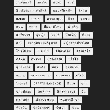
ภาพยนตร์
มะเร็ง
ศบค.
หวย
อินฟอร์มา มาร์เก็ตส์
แอปพลิเคชัน
โควิด
HAIER
ก.พ.ร.
การลงทุน
ข้าว
ชุมชน
ถนน
ทหาร
ทีมชาติไทย
น้ำพริก
ผลสำรวจ
ผู้หญิง
ละคร
วันเด็ก
ศิลปะ
สธ.
สลากกินแบ่งรัฐบาล
หญิงชายก้าวไกล
โปรโมชั่น
THAIFEX
คนละครึ่ง
คอนเสิร์ต
ดิจิทัล
ตำรวจ
นวัตกรรม
บีโอไอ
ผู้ประกาศ
ผ่าตัด
สสว.
สุขสยาม
อบรม
อุตสาหกรรม
เกษตรกร
เบียร์
ไรเดอร์
CRAFTS BANGKOK
กินเจ
ข่าว
ข่าวปลอม
คนพิการ
คิง เพาเวอร์
จีน
ตลาดนัด
ต่างประเทศ
ทุนการศึกษา
ท้องถิ่น
นักวิชาการ
น้ำเมา
บ่อน