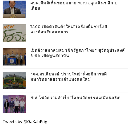
ศบค.มีมติเห็นชอบขยาย พ.ร.ก.ฉุกเฉินฯ อีก 1
เดือน
TACC เปิดตัวสินค้าใหม่"เครื่องดื่มชาโฮจิ
ฉะ"ต้อนรับลมหนาว
เปิดตัว"สมาคมสมาชิกรัฐสภาไทย" ชูวัตถุประสงค์
8 ข้อ เทิดทูนสถาบัน
“ผศ.ดร.สืบพงษ์ ปราบใหญ่”นั่งอธิการบดี
มหาวิทยาลัยรามคำแหงคนใหม่
NIA โชว์ความสำเร็จ‘โลกนวัตกรรมเสมือนจริง’
Tweets by @GaKabPrig