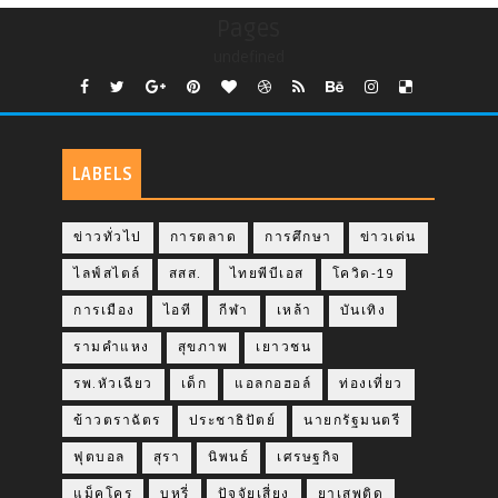
Pages
undefined
LABELS
ข่าวทั่วไป
การตลาด
การศึกษา
ข่าวเด่น
ไลฟ์สไตล์
สสส.
ไทยพีบีเอส
โควิด-19
การเมือง
ไอที
กีฬา
เหล้า
บันเทิง
รามคำแหง
สุขภาพ
เยาวชน
รพ.หัวเฉียว
เด็ก
แอลกอฮอล์
ท่องเที่ยว
ข้าวตราฉัตร
ประชาธิปัตย์
นายกรัฐมนตรี
ฟุตบอล
สุรา
นิพนธ์
เศรษฐกิจ
แม็คโคร
บุหรี่
ปัจจัยเสี่ยง
ยาเสพติด