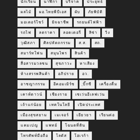
นักเรียน
นาฬิกา
บริจาค
ประยุทธ์
ผลไม้
ผอ.ไทยพีบีเอส
ผับ
ภัยพิบัติ
มอเตอร์โชว์
มิจฉาชีพ
รถยนต์ไฟฟ้า
รถไฟ
ลดราคา
ลอตเตอรี่
ลิซ่า
วิ่ง
วุฒิสภา
ศิลปหัตถกรรม
ส.ส.
สถ.
สมาร์ทโฟน
สมุนไพร
สินค้า
สื่อสารมวลชน
สุขภาวะ
หาเสียง
ห้างสรรพสินค้า
อภิปราย
อว.
อาชญากรรม
อีคอมเมิร์ซ
ฺบิ๊กซี
เครื่องดื่ม
เคาท์ดาวน์
เชียงราย
เซเว่นอีเลฟเว่น
เถ้าแก่น้อย
เทคโนโลยี
เปิดประเทศ
เมืองสุขสยาม
เมเจอร์
เยียวยา
เรียนต่อ
แคมเปญ
แพทย์
โฉนดที่ดิน
โทรศัพท์มือถือ
โลตัส
โฮเรก้า