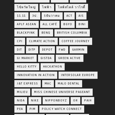
ไข้หวัดใหญ่
ไฟฟ้า
ไลฟ์สไตล์ วาไรตี้
11.11
3ป.
5ธันวาคม
ACT
AIS
APLF ASEAN
ALL CAFÉ
BGYO
BINI
BLACKPINK
BENQ
BRITISH COLUMBIA
CPI
CLIMATE ACTION
COFFEE JOURNEY
DIT
DITP
DEPOT
FWD
GARMIN
GI MARKET
GISTDA
GREEN ACTIVE
HELLO KITTY
HACKATHON
INNOVATION IN ACTION
INTERSOLAR EUROPE
J&T EXPRESS
MAC
MALO DENTAL
MILIEU
MISS CHINESE UNIVERSE PAGEANT
NIDA
NIKE
NIPPONBOYZ
OR
PAIH
PEA
PIM
POLICY WATCH CONNECT