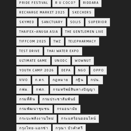
PRIDE FESTIVAL
R U COCO?
RIDDARA
RECHARGE MARKET 2025
SKECHERS
SKYMED
SANCTUARY
SOLIS
SUPERIOR
THAIFEX–ANUGA ASIA
THE GENTLEMEN LIVE
TIFFCOM 2025
TWZ
TELEPHARMACY
TEST DRIVE
THAI WATER EXPO
ULTIMATE GAME
UNODC
WOWNUT
YOUTH CAMP 2026
DEPA
NGO
OPPO
VIVO
ก.ตร.
กฎหมาย
กฐิน
กปน.
กฟผ.
กฟภ.
กรมทรัพย์สินทางปัญญา
กรมที่ดิน
กรมประชาสัมพันธ์
กรมพัฒนาชุมชน
กรมอนามัย
กระบะพลังงานใหม่
กระแสร้อนออนไลน์
กรุงไทย-แอกซ่า
กรุณา บัวคำศรี