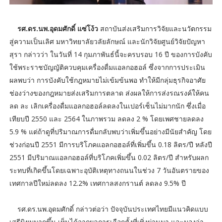
รศ.ดร.นพ.อุดมศักดิ์ แซ่โง้ว
สถาบันส่งเสริมการวิจัยและนวัตกรรม
สู่ความเป็นเลิศ มหาวิทยาลัยวลัยลักษณ์ และนักวิจัยศูนย์วิจัยปัญหา
สุรา กล่าวว่า ในวันที่ 14 กุมภาพันธ์นี้จะครบรอบ 16 ปี ของการบังคับ
ใช้พระราชบัญญัติควบคุมเครื่องดื่มแอลกอฮอล์ ซึ่งจากการประเมิน
ผลพบว่า การบังคับใช้กฎหมายไม่เข้มข้นพอ ทำให้มีกลุ่มธุรกิจอาศัย
ช่องว่างของกฎหมายส่งเสริมการตลาด ส่งผลให้การส่งรณรงค์ให้คน
ลด ละ เลิกเครื่องดื่มแอลกอฮอล์ลดลงในเปอร์เซ็นไม่มากนัก ซึ่งเมื่อ
เทียบปี 2550 และ 2564 ในภาพรวม ลดลง 2 % โดยเพศชายลดลง
5.9 % แต่ถ้าดูที่ปริมาณการดื่มกลับพบว่าเพิ่มขึ้นอย่างมีนัยสำคัญ โดย
ช่วงก่อนปี 2551 มีการบริโภคแอลกอฮอล์ที่เพิ่มขึ้น 0.18 ลิตร/ปี หลังปี
2551 มีปริมาณแอลกอฮอล์ที่บริโภคเพิ่มขึ้น 0.02 ลิตร/ปี สำหรับผลก
ระทบที่เกิดขึ้นโดยเฉพาะอุบัติเหตุทางถนนในช่วง 7 วันอันตรายของ
เทศกาลปีใหม่ลดลง 12.2% เทศกาลสงกรานต์ ลดลง 9.5% ปี
รศ.ดร.นพ.อุดมศักดิ์ กล่าวต่อว่า ปัจจุบันประเทศไทยมีแนวคิดแบบ
เสรีนิยมมากขึ้น เห็นได้จากผลการเลือกตั้งที่เพิ่งผ่านมา และมองว่า