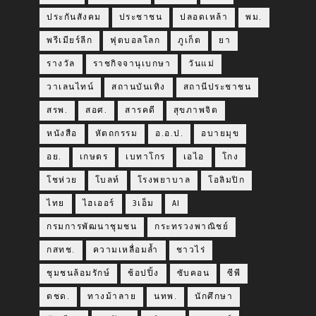
ประกันสังคม
ประชาชน
ปลอดเหล้า
พม.
พรีเมียร์ลีก
ฟุตบอลโลก
ภูเก็ต
ยา
รางวัล
ราชกิจจานุเบกษา
วันแม่
วาเลนไทน์
สถานบันเทิง
สถานีประชาชน
สรพ.
สอศ.
สารคดี
สุขภาพจิต
หนังสือ
หัตถกรรม
อ.อ.ป.
อบายมุข
อย.
เกษตร
เบทาโกร
เอไอ
โกง
โชห่วย
โบลท์
โรงพยาบาล
โอลิมปิก
ไทย
ไฮเออร์
3เอ็ม
AI
กรมการพัฒนาชุมชน
กระทรวงพาณิชย์
กสทช.
ความเหลื่อมล้ำ
ชาวไร่
ชุมชนล้อมรักษ์
ช้อปปิ้ง
ซับคอน
ซีพี
ตชด.
ทางม้าลาย
นทพ.
นักศึกษา