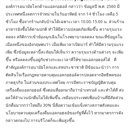
องค์การอนามัยโลกด้านแอลกอฮอล์ กล่าวว่า ข้อมูลปี พ.ศ. 2560 มี
ประเทศหนึ่งลดการจำหน่ายในวันอาทิตย์ จาก 14 ชั่วโมง เหลือ 5
ชั่วโมง ซื้อจากร้านกลับบ้านได้เฉพาะเวลา 10.00-15.00 น. ส่วนร้าน
อาหารยังซื้อได้ตามปกติ ทำให้มีความปลอดภัยเพิ่มขึ้น ความรุนแรง
ลดลง สถิติการเข้าห้องฉุกเฉินในโรงพยาบาลลดลง ขณะที่ข้อมูลใน
เมืองหนึ่งของอังกฤษพบว่า เมื่อเพิ่มเวลาเปิดบาร์ ทำให้มีความรุนแรง
เพิ่ม ซึ่งข้อมูลเหล่านี้สะท้อนให้เห็นว่า ความรุนแรงด้านต่างๆ จะเพิ่ม
ขึ้น หรือลดลงขึ้นอยู่กับช่วงระยะเวลาที่ให้ขายแอลกอฮอล์ได้ ที่
สำคัญองค์การอนามัยโลกและสหประชาชาติ มีข้อแนะนำว่า การ
ตัดสินใจเรื่องกฎหมายควบคุมแอลกอฮอล์ควรปลอดจากอิทธิพลของ
ภาคธุรกิจ ในส่วนของประเทศไทย การมีพระราชบัญญัติควบคุม
เครื่องดื่มแอลกอฮอล์ ซึ่งตอนที่ออกมาถือว่านำเทรนด์ และทำได้ดี ส่ง
ผลให้จำนวนนักดื่มไม่ได้เพิ่มขึ้น เหมือนประเทศเพื่อนบ้านที่มีสัดส่วน
นักดื่มมากกว่าไทยถึง 30% นี่คือความเข้มแข็งทางสภาพสังคมและ
นโยบายควบคุมเครื่องดื่มแอลกอฮลอ์ของรัฐที่ตั้งไว้ หากมาตรการดัง
กล่าวตกลงไป การบริโภคก็จะเพิ่มสูงขึ้น