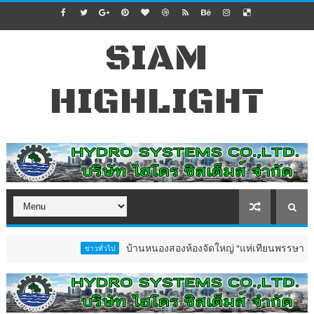
SIAM
HIGHLIGHT
บ้านหนองสองห้องจัดใหญ่ “แห่เทียนพรรษา–ผ้าป่าซาเล้ง
ข่าวทั่วไป