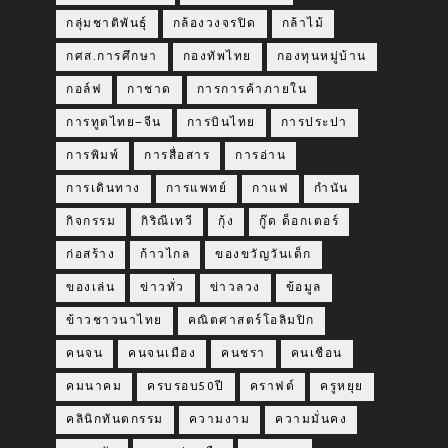
กลุ่มชาติพันธุ์
กล้องวงจรปิด
กล้าไม้
กศส.การศึกษา
กองทัพไทย
กองทุนหมู่บ้าน
กอล์ฟ
กาชาด
การการค้าภายใน
การทูตไทย–จีน
การบินไทย
การประปา
การพิมพ์
การสื่อสาร
การอ่าน
การเดินทาง
การแพทย์
กาแฟ
กำนัน
กิจกรรม
กิริณีเทวี
กุ้ง
กู๊ด ด็อกเตอร์
ก่อสร้าง
ก้าวไกล
ของขวัญวันเด็ก
ของเล่น
ข่าวทั่ว
ข่าวลวง
ข้อมูล
ข้าวชาวนาไทย
คณิตศาสตร์โอลิมปิก
คนจน
คนจนเมือง
คนชรา
คนเชือน
คมนาคม
ครบรอบ50ปี
คราฟต์
ครูหยุย
คลินิกทันตกรรม
ความงาม
ความมั่นคง