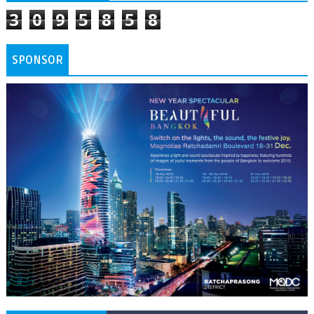
3
0
9
5
8
5
8
SPONSOR