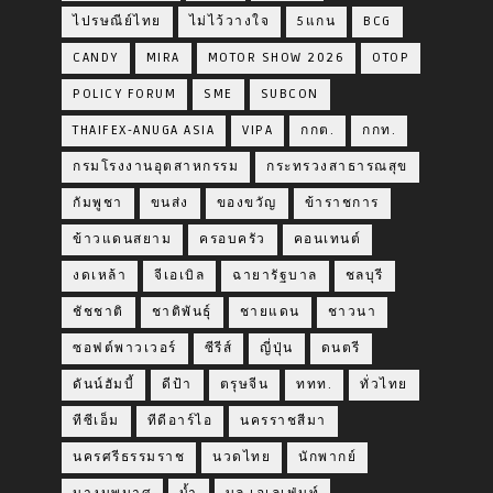
ไปรษณีย์ไทย
ไม่ไว้วางใจ
5แกน
BCG
CANDY
MIRA
MOTOR SHOW 2026
OTOP
POLICY FORUM
SME
SUBCON
THAIFEX-ANUGA ASIA
VIPA
กกต.
กกท.
กรมโรงงานอุตสาหกรรม
กระทรวงสาธารณสุข
กัมพูชา
ขนส่ง
ของขวัญ
ข้าราชการ
ข้าวแดนสยาม
ครอบครัว
คอนเทนต์
งดเหล้า
จีเอเบิล
ฉายารัฐบาล
ชลบุรี
ชัชชาติ
ชาติพันธุ์
ชายแดน
ชาวนา
ซอฟต์พาวเวอร์
ซีรีส์
ญี่ปุ่น
ดนตรี
ดันน์ฮัมบี้
ดีป้า
ตรุษจีน
ททท.
ทั่วไทย
ทีซีเอ็ม
ทีดีอาร์ไอ
นครราชสีมา
นครศรีธรรมราช
นวดไทย
นักพากย์