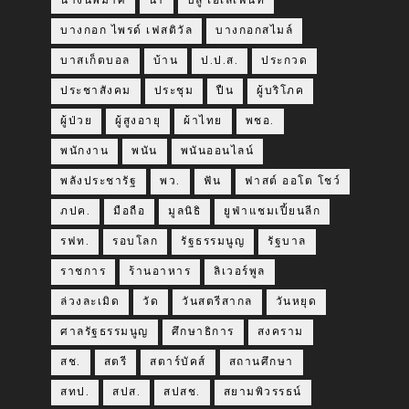
นางนพมาศ
น้ำ
บลู เอเลเฟ่นท์
บางกอก ไพรด์ เฟสติวัล
บางกอกสไมล์
บาสเก็ตบอล
บ้าน
ป.ป.ส.
ประกวด
ประชาสังคม
ประชุม
ปืน
ผู้บริโภค
ผู้ป่วย
ผู้สูงอายุ
ผ้าไทย
พชอ.
พนักงาน
พนัน
พนันออนไลน์
พลังประชารัฐ
พว.
ฟัน
ฟาสต์ ออโต โชว์
ภปค.
มือถือ
มูลนิธิ
ยูฟ่าแชมเปี้ยนลีก
รฟท.
รอบโลก
รัฐธรรมนูญ
รัฐบาล
ราชการ
ร้านอาหาร
ลิเวอร์พูล
ล่วงละเมิด
วัด
วันสตรีสากล
วันหยุด
ศาลรัฐธรรมนูญ
ศึกษาธิการ
สงคราม
สช.
สตรี
สตาร์บัคส์
สถานศึกษา
สทป.
สปส.
สปสช.
สยามพิวรรธน์