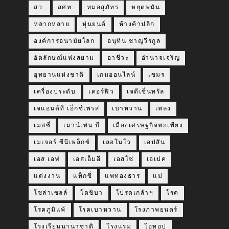
สว.
สศท.
หมอสุภัทร
หยุดพนัน
หลากหลาย
หุ่นยนต์
ห้างค้าปลีก
องค์การอนามัยโลก
อนุทิน ชาญวีรกูล
อัตลักษณ์แห่งสยาม
อาชีวะ
อำนาจเจริญ
อุทยานแห่งชาติ
เกมออนไลน์
เขมร
เครื่องประดับ
เคอร์ฟิว
เจดีเซ็นทรัล
เจแอนด์ที เอ็กซ์เพรส
เบาหวาน
เพลง
เมสซี่
เมาน์เท่น บี
เมืองเศรษฐกิจพอเพียง
เมเจอร์ ซีนีเพล็กซ์
เลอโนโว
เอปสัน
เอส เอฟ
เอสเอ็มอี
เอสโซ่
เอเปค
แต่งงาน
แท็กซี่
แพทองธาร
แม่
โซล่าเซลล์
โตชิบา
โปรดเกล้าฯ
โรค
โรคภูมิแพ้
โรคเบาหวาน
โรงภาพยนตร์
โรงเรียนนานาชาติ
โรงแรม
โอทอป