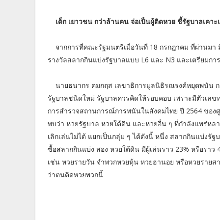
เด็ก เยาวชน กว่าล้านคน จ่อเป็นผู้ติดหวย ชี้รัฐบาลเคาะเพ
จากการที่คณะรัฐมนตรีเมื่อวันที่ 18 กรกฎาคม ที่ผ่านม
รางวัลสลากกินแบ่งรัฐบาลแบบ L6 และ N3 และเตรียมการจะ
นายธนากร คมกฤส เลขาธิการมูลนิธิรณรงค์หยุดพนัน กล่า
รัฐบาลชนิดใหม่ รัฐบาลควรคิดให้รอบคอบ เพราะมีตัวเลข
การสำรวจสถานการณ์การพนันในสังคมไทย ปี 2564 ของศู
พบว่า หวยรัฐบาล หวยใต้ดิน และหวยอื่น ๆ ที่กำลังแพร่ห
เลิกเล่นไม่ได้ แยกเป็นกลุ่ม ๆ ได้ดังนี้ หนึ่ง สลากกินแบ่ง
ซื้อสลากกินแบ่ง สอง หวยใต้ดิน มีผู้เล่นราว 23% หรือราว
เช่น หวยรายวัน จำพวกหวยหุ้น หวยฮานอย หรือหวยรายสามวั
ว่าตนติดหวยพวกนี้