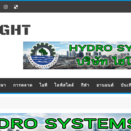
IGHT
กษา
การตลาด
ไอที
ไลฟ์สไตล์
กีฬา
ยานยนต์
บันเท