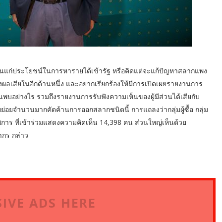
นแก่ประโยชน์ในการหารายได้เข้ารัฐ หรือคิดแต่จะแก้ปัญหาสลากแพง
งผลเสียในอีกด้านหนึ่ง และอยากเรียกร้องให้มีการเปิดเผยรายงานการ
นพบอย่างไร รวมถึงรายงานการรับฟังความเห็นของผู้มีส่วนได้เสียกับ
่อยจำนวนมากคัดค้านการออกสลากชนิดนี้ การแถลงว่ากลุ่มผู้ซื้อ กลุ่ม
ิการ ที่เข้าร่วมแสดงความคิดเห็น 14,398 คน ส่วนใหญ่เห็นด้วย
ากร กล่าว
IVE ADS HERE