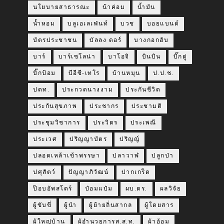
นโยบายสาธารณะ
น้าค่อม
น้ำมัน
น้ำหอม
บลูเอเลเฟ่นท์
บวช
บอยแบนด์
บัตรประชาชน
บัลลง ดอร์
บางกอกฮับ
บาร์
บาร์เซโลน่า
บาโอจิ
บินบิน
บิ๊กตู่
บิ๊กป้อม
บีอีซี-เทโร
บ้านหมุน
ป.ป.ช.
ปตท.
ประกวดนางงาม
ประกันชีวิต
ประกันสุขภาพ
ประชากร
ประชามติ
ประชุมวิชาการ
ประวิตร
ประเพณี
ประเวศ
ปริญญาบัตร
ปริญญ์
ปลอดเหล้าเข้าพรรษา
ปลาวาฬ
ปลูกป่า
ปศุสัตว์
ปัญญาภิวัฒน์
ปากเกร็ด
ป๊อบอัพสโตร์
ป๋อมแป๋ม
ผบ.ตร.
ผลวิจัย
ผู้ขับขี่
ผู้นำ
ผู้ย้ายถิ่นสากล
ผู้โดยสาร
ผู้ใหญ่บ้าน
ผ้อำนวยการส.ส.ท.
ผ้าอ้อม