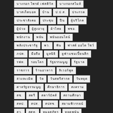
บางกอก ไพรด์ เฟสติวัล
บางกอกสไมล์
บาสเก็ตบอล
บ้าน
ป.ป.ส.
ประกวด
ประชาสังคม
ประชุม
ปืน
ผู้บริโภค
ผู้ป่วย
ผู้สูงอายุ
ผ้าไทย
พชอ.
พนักงาน
พนัน
พนันออนไลน์
พลังประชารัฐ
พว.
ฟัน
ฟาสต์ ออโต โชว์
ภปค.
มือถือ
มูลนิธิ
ยูฟ่าแชมเปี้ยนลีก
รฟท.
รอบโลก
รัฐธรรมนูญ
รัฐบาล
ราชการ
ร้านอาหาร
ลิเวอร์พูล
ล่วงละเมิด
วัด
วันสตรีสากล
วันหยุด
ศาลรัฐธรรมนูญ
ศึกษาธิการ
สงคราม
สช.
สตรี
สตาร์บัคส์
สถานศึกษา
สทป.
สปส.
สปสช.
สยามพิวรรธน์
สว.
สศท.
หมอสุภัทร
หยุดพนัน