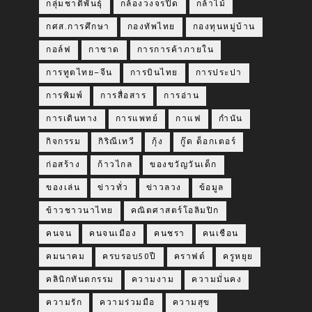
กลุ่มชาติพันธุ์
กล้องวงจรปิด
กล้าไม้
กศส.การศึกษา
กองทัพไทย
กองทุนหมู่บ้าน
กอล์ฟ
กาชาด
การการค้าภายใน
การทูตไทย–จีน
การบินไทย
การประปา
การพิมพ์
การสื่อสาร
การอ่าน
การเดินทาง
การแพทย์
กาแฟ
กำนัน
กิจกรรม
กิริณีเทวี
กุ้ง
กู๊ด ด็อกเตอร์
ก่อสร้าง
ก้าวไกล
ของขวัญวันเด็ก
ของเล่น
ข่าวทั่ว
ข่าวลวง
ข้อมูล
ข้าวชาวนาไทย
คณิตศาสตร์โอลิมปิก
คนจน
คนจนเมือง
คนชรา
คนเชือน
คมนาคม
ครบรอบ50ปี
คราฟต์
ครูหยุย
คลินิกทันตกรรม
ความงาม
ความมั่นคง
ความรัก
ความร่วมมือ
ความสุข