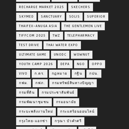
RECHARGE MARKET 2025
SKECHERS
SKYMED
SANCTUARY
SOLIS
SUPERIOR
THAIFEX–ANUGA ASIA
THE GENTLEMEN LIVE
TIFFCOM 2025
TWZ
TELEPHARMACY
TEST DRIVE
THAI WATER EXPO
ULTIMATE GAME
UNODC
WOWNUT
YOUTH CAMP 2026
DEPA
NGO
OPPO
VIVO
ก.ตร.
กฎหมาย
กฐิน
กปน.
กฟผ.
กฟภ.
กรมทรัพย์สินทางปัญญา
กรมที่ดิน
กรมประชาสัมพันธ์
กรมพัฒนาชุมชน
กรมอนามัย
กระบะพลังงานใหม่
กระแสร้อนออนไลน์
กรุงไทย-แอกซ่า
กรุณา บัวคำศรี