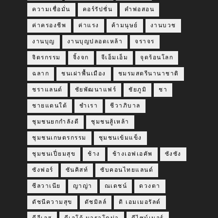
ความเชื่อมั่น
คอร์รัปชั่น
คำพ่อสอน
ค่าครองชีพ
ค่าแรง
ค้ามนุษย์
งานบวช
งานบุญ
งานบุญปลอดเหล้า
จราจร
จิตรกรรม
จิ้งจก
จีเอ็มเอ็ม
จุดร้อนโลก
ฉลาก
ชนเผ่าพื้นเมือง
ชมรมสตรีนานาชาติ
ชราแลนด์
ชัยพัฒนาแฟร์
ชัยภูมิ
ชา
ชายแดนใต้
ชำเรา
ชีวาภิบาล
ชุมชนยกกำลังดี
ชุมชนสู้เหล้า
ชุมชนเกษตรกรรม
ชุมชนเข้มแข็ง
ชุมชนเปี่ยมสุข
ช้าง
ช้างเอฟเอคัพ
ซังซัง
ซังฟอร์
ซันคิสท์
ซับคอนไทยแลนด์
ซีลวาเนีย
ญาญ่า
ณเดชน์
ดวงตา
ดัชนีความสุข
ดัชมิลล์
ดิ เอมเมอรัลด์