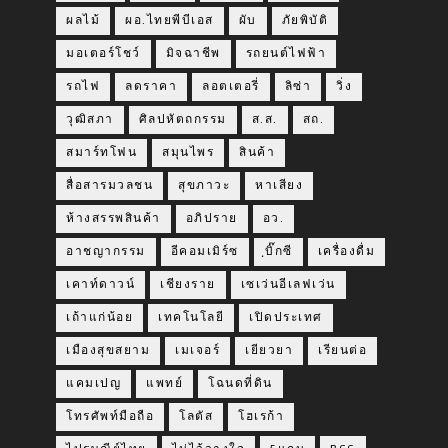
ผลไม้
ผอ.ไทยพีบีเอส
ผับ
ภัยพิบัติ
มอเตอร์โชว์
มิจฉาชีพ
รถยนต์ไฟฟ้า
รถไฟ
ลดราคา
ลอตเตอรี่
ลิซ่า
วิ่ง
วุฒิสภา
ศิลปหัตถกรรม
ส.ส.
สถ.
สมาร์ทโฟน
สมุนไพร
สินค้า
สื่อสารมวลชน
สุขภาวะ
หาเสียง
ห้างสรรพสินค้า
อภิปราย
อว.
อาชญากรรม
อีคอมเมิร์ซ
ฺบิ๊กซี
เครื่องดื่ม
เคาท์ดาวน์
เชียงราย
เซเว่นอีเลฟเว่น
เถ้าแก่น้อย
เทคโนโลยี
เปิดประเทศ
เมืองสุขสยาม
เมเจอร์
เยียวยา
เรียนต่อ
แคมเปญ
แพทย์
โฉนดที่ดิน
โทรศัพท์มือถือ
โลตัส
โฮเรก้า