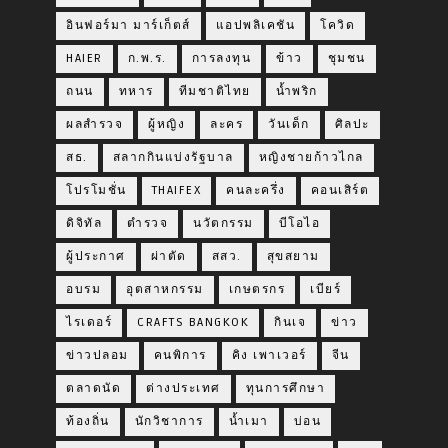
อินฟอร์มา มาร์เก็ตส์
แอปพลิเคชัน
โควิด
HAIER
ก.พ.ร.
การลงทุน
ข้าว
ชุมชน
ถนน
ทหาร
ทีมชาติไทย
น้ำพริก
ผลสำรวจ
ผู้หญิง
ละคร
วันเด็ก
ศิลปะ
สธ.
สลากกินแบ่งรัฐบาล
หญิงชายก้าวไกล
โปรโมชั่น
THAIFEX
คนละครึ่ง
คอนเสิร์ต
ดิจิทัล
ตำรวจ
นวัตกรรม
บีโอไอ
ผู้ประกาศ
ผ่าตัด
สสว.
สุขสยาม
อบรม
อุตสาหกรรม
เกษตรกร
เบียร์
ไรเดอร์
CRAFTS BANGKOK
กินเจ
ข่าว
ข่าวปลอม
คนพิการ
คิง เพาเวอร์
จีน
ตลาดนัด
ต่างประเทศ
ทุนการศึกษา
ท้องถิ่น
นักวิชาการ
น้ำเมา
บ่อน