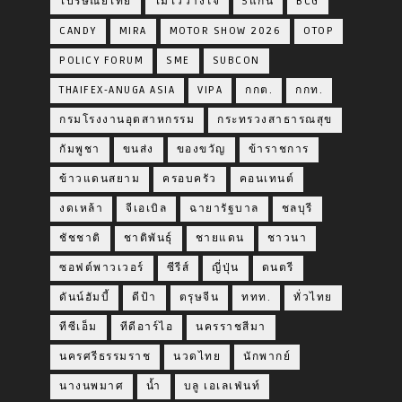
ไปรษณีย์ไทย
ไม่ไว้วางใจ
5แกน
BCG
CANDY
MIRA
MOTOR SHOW 2026
OTOP
POLICY FORUM
SME
SUBCON
THAIFEX-ANUGA ASIA
VIPA
กกต.
กกท.
กรมโรงงานอุตสาหกรรม
กระทรวงสาธารณสุข
กัมพูชา
ขนส่ง
ของขวัญ
ข้าราชการ
ข้าวแดนสยาม
ครอบครัว
คอนเทนต์
งดเหล้า
จีเอเบิล
ฉายารัฐบาล
ชลบุรี
ชัชชาติ
ชาติพันธุ์
ชายแดน
ชาวนา
ซอฟต์พาวเวอร์
ซีรีส์
ญี่ปุ่น
ดนตรี
ดันน์ฮัมบี้
ดีป้า
ตรุษจีน
ททท.
ทั่วไทย
ทีซีเอ็ม
ทีดีอาร์ไอ
นครราชสีมา
นครศรีธรรมราช
นวดไทย
นักพากย์
นางนพมาศ
น้ำ
บลู เอเลเฟ่นท์