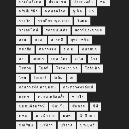
ประกันสังคม
ประชาชน
ปลอดเหล้า
พม.
พรีเมียร์ลีก
ฟุตบอลโลก
ภูเก็ต
ยา
รางวัล
ราชกิจจานุเบกษา
วันแม่
วาเลนไทน์
สถานบันเทิง
สถานีประชาชน
สรพ.
สอศ.
สารคดี
สุขภาพจิต
หนังสือ
หัตถกรรม
อ.อ.ป.
อบายมุข
อย.
เกษตร
เบทาโกร
เอไอ
โกง
โชห่วย
โบลท์
โรงพยาบาล
โอลิมปิก
ไทย
ไฮเออร์
3เอ็ม
AI
กรมการพัฒนาชุมชน
กระทรวงพาณิชย์
กสทช.
ความเหลื่อมล้ำ
ชาวไร่
ชุมชนล้อมรักษ์
ช้อปปิ้ง
ซับคอน
ซีพี
ตชด.
ทางม้าลาย
นทพ.
นักศึกษา
นักเรียน
นาฬิกา
บริจาค
ประยุทธ์