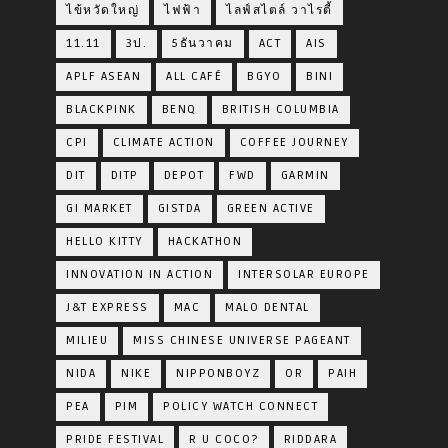
ไข้หวัดใหญ่
ไฟฟ้า
ไลฟ์สไตล์ วาไรตี้
11.11
3ป.
5ธันวาคม
ACT
AIS
APLF ASEAN
ALL CAFÉ
BGYO
BINI
BLACKPINK
BENQ
BRITISH COLUMBIA
CPI
CLIMATE ACTION
COFFEE JOURNEY
DIT
DITP
DEPOT
FWD
GARMIN
GI MARKET
GISTDA
GREEN ACTIVE
HELLO KITTY
HACKATHON
INNOVATION IN ACTION
INTERSOLAR EUROPE
J&T EXPRESS
MAC
MALO DENTAL
MILIEU
MISS CHINESE UNIVERSE PAGEANT
NIDA
NIKE
NIPPONBOYZ
OR
PAIH
PEA
PIM
POLICY WATCH CONNECT
PRIDE FESTIVAL
R U COCO?
RIDDARA