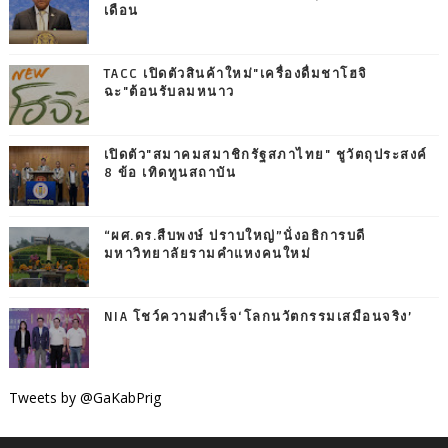
เดือน
TACC เปิดตัวสินค้าใหม่"เครื่องดื่มชาโฮจิ
ฉะ"ต้อนรับลมหนาว
เปิดตัว"สมาคมสมาชิกรัฐสภาไทย" ชูวัตถุประสงค์
8 ข้อ เทิดทูนสถาบัน
“ผศ.ดร.สืบพงษ์ ปราบใหญ่”นั่งอธิการบดี
มหาวิทยาลัยรามคำแหงคนใหม่
NIA โชว์ความสำเร็จ‘โลกนวัตกรรมเสมือนจริง’
Tweets by @GaKabPrig