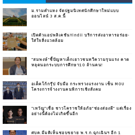
ม.รามคำแหง จัดปฐมนิเทศนักศึกษาใหม่แบบ
ออนไลน์ 3 ส.ค.นี้
เปิดตัวแอปพลิเคชันYindii บริการส่งอาหารอร่อย-
ใส่ใจสิ่งแวดล้อม
"สมพงษ์"ชี้ปัญหาเด็กเยาวชนทวีความรุนแรง คาด
หลุดนอกระบบการศึกษา10 ล้านคน!
อเด็คโก้กรุ๊ป จับมือ กระทรวงแรงงาน เซ็น MOU
โครงการจ้างงานคนพิการเชิงสังคม
"เทวัญ"เชื่อ ชาวโคราชให้อภัย"ช่องส่องผี" แต่เรื่อง
อย่างนี้ต้องไม่เกิดขึ้นอีก
ศบค.มีมติเห็นชอบขยาย พ.ร.ก.ฉุกเฉินฯ อีก 1