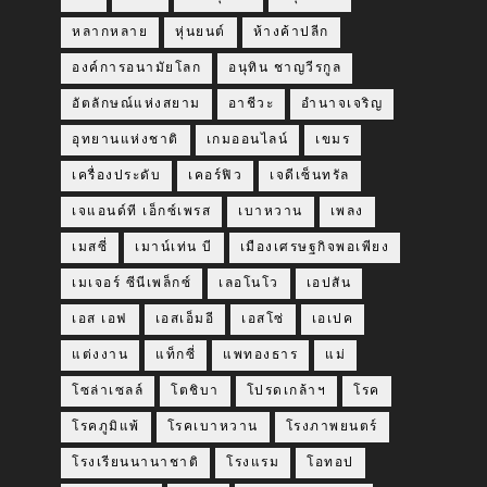
หลากหลาย
หุ่นยนต์
ห้างค้าปลีก
องค์การอนามัยโลก
อนุทิน ชาญวีรกูล
อัตลักษณ์แห่งสยาม
อาชีวะ
อำนาจเจริญ
อุทยานแห่งชาติ
เกมออนไลน์
เขมร
เครื่องประดับ
เคอร์ฟิว
เจดีเซ็นทรัล
เจแอนด์ที เอ็กซ์เพรส
เบาหวาน
เพลง
เมสซี่
เมาน์เท่น บี
เมืองเศรษฐกิจพอเพียง
เมเจอร์ ซีนีเพล็กซ์
เลอโนโว
เอปสัน
เอส เอฟ
เอสเอ็มอี
เอสโซ่
เอเปค
แต่งงาน
แท็กซี่
แพทองธาร
แม่
โซล่าเซลล์
โตชิบา
โปรดเกล้าฯ
โรค
โรคภูมิแพ้
โรคเบาหวาน
โรงภาพยนตร์
โรงเรียนนานาชาติ
โรงแรม
โอทอป