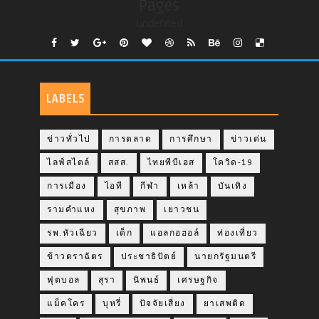
Pages
undefined
LABELS
ข่าวทั่วไป
การตลาด
การศึกษา
ข่าวเด่น
ไลฟ์สไตล์
สสส.
ไทยพีบีเอส
โควิด-19
การเมือง
ไอที
กีฬา
เหล้า
บันเทิง
รามคำแหง
สุขภาพ
เยาวชน
รพ.หัวเฉียว
เด็ก
แอลกอฮอล์
ท่องเที่ยว
ข้าวตราฉัตร
ประชาธิปัตย์
นายกรัฐมนตรี
ฟุตบอล
สุรา
นิพนธ์
เศรษฐกิจ
แม็คโคร
บุหรี่
ปัจจัยเสี่ยง
ยาเสพติด