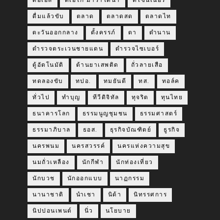
ดีอีเอส
ดีเอโก้ มาราโดน่า
ดีไซน์เนอร์
ดื่มแล้วขับ
ตลาด
ตลาดสด
ตลาดไท
ตะวันออกกลาง
ตั้งครรภ์
ตา
ตำนาน
ตำรวจตระเวนชายแดน
ตำรวจไซเบอร์
ตู้อัตโนมัติ
ต้านยาเสพติด
ถั่วลายเสือ
ทดลองขับ
ทปอ.
ทมยันตี
ทส.
ทอล์ค
ทั่วไป
ทำบุญ
ทีวีดิจิทัล
ทุจริต
ทุนไทย
ธนาคารโลก
ธรรมนูญชุมชน
ธรรมศาสตร์
ธรรมาภิบาล
ธอส.
ธุรกิจบัณฑิตย์
ธูรกิจ
นครพนม
นครสวรรค์
นครแห่งความสุข
นมถั่วเหลือง
นักกีฬา
นักท่องเที่ยว
นักบวช
นักออกแบบ
นาฏกรรม
นานาชาติ
นำเชา
นิด้า
นิทรรศการ
นิปปอนเพนต์
นิ่ว
นโยบาย