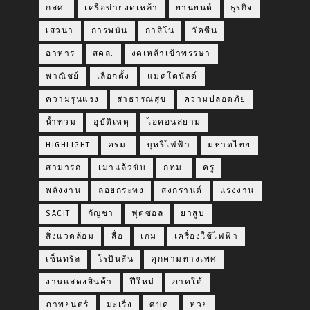
กสศ.
เครือข่ายงดเหล้า
ยานยนต์
ธุรกิจ
เสวนา
การพนัน
กาสิโน
วัคซีน
อาหาร
สคล.
งดเหล้าเข้าพรรษา
พาณิชย์
เลือกตั้ง
แมคโดนัลด์
ความรุนแรง
สาธารณสุข
ความปลอดภัย
น้ำท่วม
อุบัติเหตุ
ไอคอนสยาม
HIGHLIGHT
ครม.
บุหรี่ไฟฟ้า
มหาดไทย
สามารถ
เมาแล้วขับ
กทม.
ครู
พลังงาน
ลอยกระทง
สงกรานต์
แรงงาน
SACIT
กัญชา
ฟุตซอล
ยาสูบ
สิ่งแวดล้อม
สื่อ
เกม
เครื่องใช้ไฟฟ้า
เซ็นทรัล
โรบินสัน
คุกคามทางเพศ
งานแสดงสินค้า
ปีใหม่
ภาคใต้
ภาพยนตร์
มะเร็ง
ศบค.
หวย