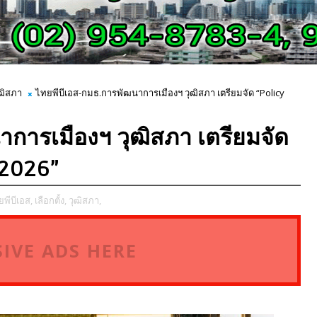
ุฒิสภา
ไทยพีบีเอส-กมธ.การพัฒนาการเมืองฯ วุฒิสภา เตรียมจัด “Policy
การเมืองฯ วุฒิสภา เตรียมจัด
 2026”
พีบีเอส,
เลือกตั้ง,
วุฒิสภา,
IVE ADS HERE