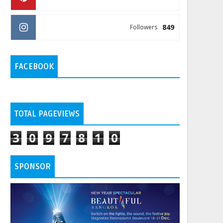
849
Followers
FACEBOOK
TOTAL PAGEVIEWS
3
0
9
7
8
1
0
SPONSOR