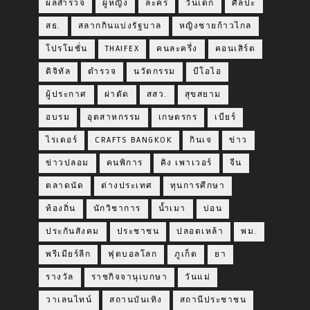
ผลสำรวจ
ผู้หญิง
ละคร
วันเด็ก
ศิลปะ
สธ.
สลากกินแบ่งรัฐบาล
หญิงชายก้าวไกล
โปรโมชั่น
THAIFEX
คนละครึ่ง
คอนเสิร์ต
ดิจิทัล
ตำรวจ
นวัตกรรม
บีโอไอ
ผู้ประกาศ
ผ่าตัด
สสว.
สุขสยาม
อบรม
อุตสาหกรรม
เกษตรกร
เบียร์
ไรเดอร์
CRAFTS BANGKOK
กินเจ
ข่าว
ข่าวปลอม
คนพิการ
คิง เพาเวอร์
จีน
ตลาดนัด
ต่างประเทศ
ทุนการศึกษา
ท้องถิ่น
นักวิชาการ
น้ำเมา
บ่อน
ประกันสังคม
ประชาชน
ปลอดเหล้า
พม.
พรีเมียร์ลีก
ฟุตบอลโลก
ภูเก็ต
ยา
รางวัล
ราชกิจจานุเบกษา
วันแม่
วาเลนไทน์
สถานบันเทิง
สถานีประชาชน