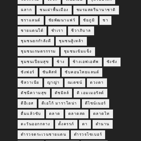
ฉลาก
ชนเผ่าพื้นเมือง
ชมรมสตรีนานาชาติ
ชราแลนด์
ชัยพัฒนาแฟร์
ชัยภูมิ
ชา
ชายแดนใต้
ชำเรา
ชีวาภิบาล
ชุมชนยกกำลังดี
ชุมชนสู้เหล้า
ชุมชนเกษตรกรรม
ชุมชนเข้มแข็ง
ชุมชนเปี่ยมสุข
ช้าง
ช้างเอฟเอคัพ
ซังซัง
ซังฟอร์
ซันคิสท์
ซับคอนไทยแลนด์
ซีลวาเนีย
ญาญ่า
ณเดชน์
ดวงตา
ดัชนีความสุข
ดัชมิลล์
ดิ เอมเมอรัลด์
ดีอีเอส
ดีเอโก้ มาราโดน่า
ดีไซน์เนอร์
ดื่มแล้วขับ
ตลาด
ตลาดสด
ตลาดไท
ตะวันออกกลาง
ตั้งครรภ์
ตา
ตำนาน
ตำรวจตระเวนชายแดน
ตำรวจไซเบอร์