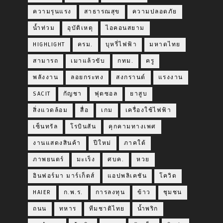
ความรุนแรง
สาธารณสุข
ความปลอดภัย
น้ำท่วม
อุบัติเหตุ
ไอคอนสยาม
HIGHLIGHT
ครม.
บุหรี่ไฟฟ้า
มหาดไทย
สามารถ
เมาแล้วขับ
กทม.
ครู
พลังงาน
ลอยกระทง
สงกรานต์
แรงงาน
SACIT
กัญชา
ฟุตซอล
ยาสูบ
สิ่งแวดล้อม
สื่อ
เกม
เครื่องใช้ไฟฟ้า
เซ็นทรัล
โรบินสัน
คุกคามทางเพศ
งานแสดงสินค้า
ปีใหม่
ภาคใต้
ภาพยนตร์
มะเร็ง
ศบค.
หวย
อินฟอร์มา มาร์เก็ตส์
แอปพลิเคชัน
โควิด
HAIER
ก.พ.ร.
การลงทุน
ข้าว
ชุมชน
ถนน
ทหาร
ทีมชาติไทย
น้ำพริก