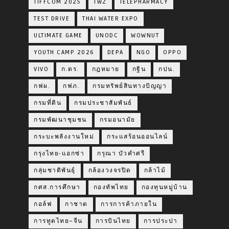
TIFFCOM 2025
TWZ
TELEPHARMACY
TEST DRIVE
THAI WATER EXPO
ULTIMATE GAME
UNODC
WOWNUT
YOUTH CAMP 2026
DEPA
NGO
OPPO
VIVO
ก.ตร.
กฎหมาย
กฐิน
กปน.
กฟผ.
กฟภ.
กรมทรัพย์สินทางปัญญา
กรมที่ดิน
กรมประชาสัมพันธ์
กรมพัฒนาชุมชน
กรมอนามัย
กระบะพลังงานใหม่
กระแสร้อนออนไลน์
กรุงไทย-แอกซ่า
กรุณา บัวคำศรี
กลุ่มชาติพันธุ์
กล้องวงจรปิด
กล้าไม้
กศส.การศึกษา
กองทัพไทย
กองทุนหมู่บ้าน
กอล์ฟ
กาชาด
การการค้าภายใน
การทูตไทย–จีน
การบินไทย
การประปา