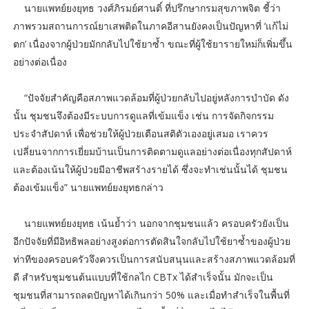
นายแพทย์ยงยุทธ วงศ์ภิรมย์ศานติ์ ที่ปรึกษากรมสุขภาพจิต ชี้ว่า
ภาพรวมสถานการณ์ยาเสพติดในภาคอีสานยังคงเป็นปัญหาที่ ‘แก้ไม่
ตก’ เนื่องจากผู้ป่วยมักกลับไปใช้ยาซ้ำ ขณะที่ผู้ใช้ยารายใหม่ก็เพิ่มขึ้น
อย่างต่อเนื่อง
“ปัจจัยสำคัญคือสภาพแวดล้อมที่ผู้ป่วยกลับไปอยู่หลังการบำบัด ดัง
นั้น ชุมชนจึงต้องมีระบบการดูแลที่เข้มแข็ง เช่น การจัดกิจกรรม
ประจำสัปดาห์ เพื่อช่วยให้ผู้ป่วยเตือนสติตัวเองอยู่เสมอ เราควร
เปลี่ยนจากการเยี่ยมบ้านเป็นการติดตามดูแลอย่างต่อเนื่องทุกสัปดาห์
และต้องเน้นให้ผู้ป่วยมีอาชีพสร้างรายได้ ซึ่งจะทำเช่นนั้นได้ ชุมชน
ต้องเข้มแข็ง” นายแพทย์ยงยุทธกล่าว
นายแพทย์ยงยุทธ เน้นย้ำว่า นอกจากชุมชนแล้ว ครอบครัวยังเป็น
อีกปัจจัยที่มีอิทธิพลอย่างสูงต่อการตัดสินใจกลับไปใช้ยาซ้ำของผู้ป่วย
ท่าทีของครอบครัวจึงควรเป็นการสนับสนุนและสร้างสภาพแวดล้อมที่
ดี สำหรับชุมชนต้นแบบที่ใช้กลไก CBTx ได้สำเร็จนั้น มักจะเป็น
ชุมชนที่สามารถลดปัญหาได้เกินกว่า 50% และเมื่อทำสำเร็จในพื้นที่