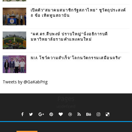
เปิดตัว"สมาคมสมาชิกรัฐสภาไทย" ชูวัตถุประสงค์
8 ข้อ เทิดทูนสถาบัน
“ผศ.ดร.สืบพงษ์ ปราบใหญ่”นั่งอธิการบดี
มหาวิทยาลัยรามคำแหงคนใหม่
NIA โชว์ความสำเร็จ‘โลกนวัตกรรมเสมือนจริง’
Tweets by @GaKabPrig
Pages
undefined