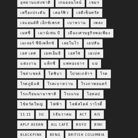
อุทยานแห่งชาติ
เกมออนไลน์
เขมร
เครื่องประดับ
เคอร์ฟิว
เจดีเซ็นทรัล
เจแอนด์ที เอ็กซ์เพรส
เบาหวาน
เพลง
เมสซี่
เมาน์เท่น บี
เมืองเศรษฐกิจพอเพียง
เมเจอร์ ซีนีเพล็กซ์
เลอโนโว
เอปสัน
เอส เอฟ
เอสเอ็มอี
เอสโซ่
เอเปค
แต่งงาน
แท็กซี่
แพทองธาร
แม่
โซล่าเซลล์
โตชิบา
โปรดเกล้าฯ
โรค
โรคภูมิแพ้
โรคเบาหวาน
โรงภาพยนตร์
โรงเรียนนานาชาติ
โรงแรม
โอทอป
ไข้หวัดใหญ่
ไฟฟ้า
ไลฟ์สไตล์ วาไรตี้
11.11
3ป.
5ธันวาคม
ACT
AIS
APLF ASEAN
ALL CAFÉ
BGYO
BINI
BLACKPINK
BENQ
BRITISH COLUMBIA