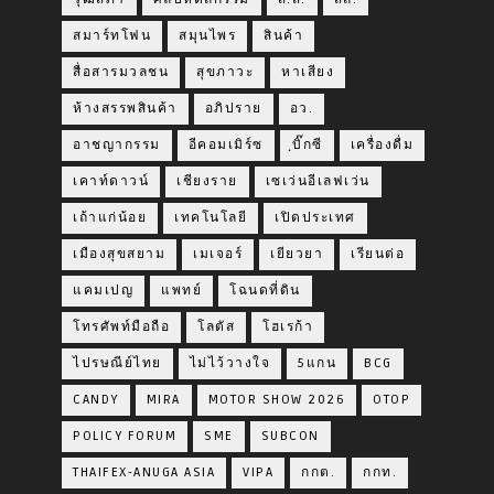
สมาร์ทโฟน
สมุนไพร
สินค้า
สื่อสารมวลชน
สุขภาวะ
หาเสียง
ห้างสรรพสินค้า
อภิปราย
อว.
อาชญากรรม
อีคอมเมิร์ซ
ฺบิ๊กซี
เครื่องดื่ม
เคาท์ดาวน์
เชียงราย
เซเว่นอีเลฟเว่น
เถ้าแก่น้อย
เทคโนโลยี
เปิดประเทศ
เมืองสุขสยาม
เมเจอร์
เยียวยา
เรียนต่อ
แคมเปญ
แพทย์
โฉนดที่ดิน
โทรศัพท์มือถือ
โลตัส
โฮเรก้า
ไปรษณีย์ไทย
ไม่ไว้วางใจ
5แกน
BCG
CANDY
MIRA
MOTOR SHOW 2026
OTOP
POLICY FORUM
SME
SUBCON
THAIFEX-ANUGA ASIA
VIPA
กกต.
กกท.