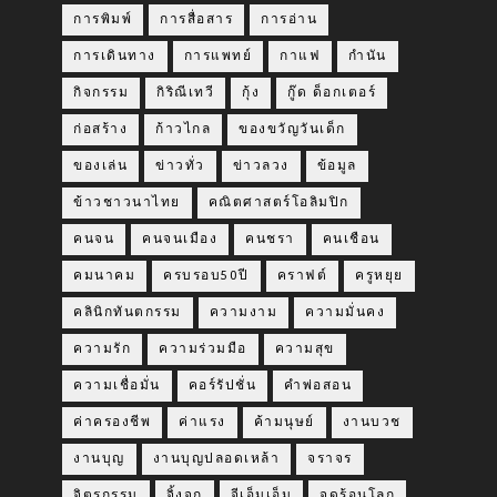
การพิมพ์
การสื่อสาร
การอ่าน
การเดินทาง
การแพทย์
กาแฟ
กำนัน
กิจกรรม
กิริณีเทวี
กุ้ง
กู๊ด ด็อกเตอร์
ก่อสร้าง
ก้าวไกล
ของขวัญวันเด็ก
ของเล่น
ข่าวทั่ว
ข่าวลวง
ข้อมูล
ข้าวชาวนาไทย
คณิตศาสตร์โอลิมปิก
คนจน
คนจนเมือง
คนชรา
คนเชือน
คมนาคม
ครบรอบ50ปี
คราฟต์
ครูหยุย
คลินิกทันตกรรม
ความงาม
ความมั่นคง
ความรัก
ความร่วมมือ
ความสุข
ความเชื่อมั่น
คอร์รัปชั่น
คำพ่อสอน
ค่าครองชีพ
ค่าแรง
ค้ามนุษย์
งานบวช
งานบุญ
งานบุญปลอดเหล้า
จราจร
จิตรกรรม
จิ้งจก
จีเอ็มเอ็ม
จุดร้อนโลก