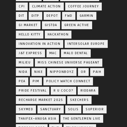
CPI
CLIMATE ACTION
COFFEE JOURNEY
DIT
DITP
DEPOT
FWD
GARMIN
GI MARKET
GISTDA
GREEN ACTIVE
HELLO KITTY
HACKATHON
INNOVATION IN ACTION
INTERSOLAR EUROPE
J&T EXPRESS
MAC
MALO DENTAL
MILIEU
MISS CHINESE UNIVERSE PAGEANT
NIDA
NIKE
NIPPONBOYZ
OR
PAIH
PEA
PIM
POLICY WATCH CONNECT
PRIDE FESTIVAL
R U COCO?
RIDDARA
RECHARGE MARKET 2025
SKECHERS
SKYMED
SANCTUARY
SOLIS
SUPERIOR
THAIFEX–ANUGA ASIA
THE GENTLEMEN LIVE