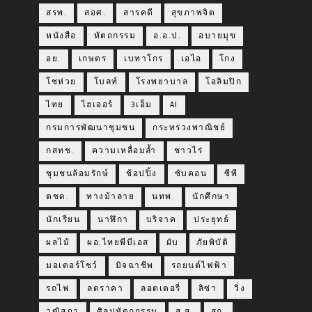
สรพ.
สอศ.
สารคดี
สุขภาพจิต
หนังสือ
หัตถกรรม
อ.อ.ป.
อบายมุข
อย.
เกษตร
เบทาโกร
เอไอ
โกง
โชห่วย
โบลท์
โรงพยาบาล
โอลิมปิก
ไทย
ไฮเออร์
3เอ็ม
AI
กรมการพัฒนาชุมชน
กระทรวงพาณิชย์
กสทช.
ความเหลื่อมล้ำ
ชาวไร่
ชุมชนล้อมรักษ์
ช้อปปิ้ง
ซับคอน
ซีพี
ตชด.
ทางม้าลาย
นทพ.
นักศึกษา
นักเรียน
นาฬิกา
บริจาค
ประยุทธ์
ผลไม้
ผอ.ไทยพีบีเอส
ผับ
ภัยพิบัติ
มอเตอร์โชว์
มิจฉาชีพ
รถยนต์ไฟฟ้า
รถไฟ
ลดราคา
ลอตเตอรี่
ลิซ่า
วิ่ง
วุฒิสภา
ศิลปหัตถกรรม
ส.ส.
สถ.