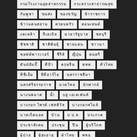
กรมโรงงานอุตสาหกรรม
กระทรวงสาธารณสุข
กัมพูชา
ขนส่ง
ของขวัญ
ข้าราชการ
ข้าวแดนสยาม
ครอบครัว
คอนเทนต์
งดเหล้า
จีเอเบิล
ฉายารัฐบาล
ชลบุรี
ชัชชาติ
ชาติพันธุ์
ชายแดน
ชาวนา
ซอฟต์พาวเวอร์
ซีรีส์
ญี่ปุ่น
ดนตรี
ดันน์ฮัมบี้
ดีป้า
ตรุษจีน
ททท.
ทั่วไทย
ทีซีเอ็ม
ทีดีอาร์ไอ
นครราชสีมา
นครศรีธรรมราช
นวดไทย
นักพากย์
นางนพมาศ
น้ำ
บลู เอเลเฟ่นท์
บางกอก ไพรด์ เฟสติวัล
บางกอกสไมล์
บาสเก็ตบอล
บ้าน
ป.ป.ส.
ประกวด
ประชาสังคม
ประชุม
ปืน
ผู้บริโภค
ผู้ป่วย
ผู้สูงอายุ
ผ้าไทย
พชอ.