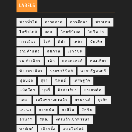
LABELS
ข่าวทั่วไป
การตลาด
การศึกษา
ข่าวเด่น
ไลฟ์สไตล์
สสส.
ไทยพีบีเอส
โควิด-19
การเมือง
ไอที
กีฬา
เหล้า
บันเทิง
รามคำแหง
สุขภาพ
เยาวชน
รพ.หัวเฉียว
เด็ก
แอลกอฮอล์
ท่องเที่ยว
ข้าวตราฉัตร
ประชาธิปัตย์
นายกรัฐมนตรี
ฟุตบอล
สุรา
นิพนธ์
เศรษฐกิจ
แม็คโคร
บุหรี่
ปัจจัยเสี่ยง
ยาเสพติด
กสศ.
เครือข่ายงดเหล้า
ยานยนต์
ธุรกิจ
เสวนา
การพนัน
กาสิโน
วัคซีน
อาหาร
สคล.
งดเหล้าเข้าพรรษา
พาณิชย์
เลือกตั้ง
แมคโดนัลด์