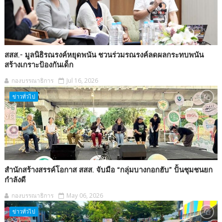
สสส.- มูลนิธิรณรงค์หยุดพนัน ชวนร่วมรณรงค์ลดผลกระทบพนัน
สร้างเกราะป้องกันเด็ก
กองบรรณาธิการ
Jul 16, 2026
ข่าวทั่วไป
สำนักสร้างสรรค์โอกาส สสส. จับมือ “กลุ่มบางกอกฮับ” ปั้นชุมชนยก
กำลังดี
กองบรรณาธิการ
May 06, 2026
ข่าวทั่วไป