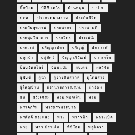
บิ๊กป้อม
บีอีซี-เทโร
บ้านหมุน
ป.ป.ช.
ปตท.
ประกวดนางงาม
ประกันชีวิต
ประกันสุขภาพ
ประชากร
ประชามติ
ประชุมวิชาการ
ประวิตร
ประเพณี
ประเวศ
ปริญญาบัตร
ปริญญ์
ปลาวาฬ
ปลูกป่า
ปศุสัตว์
ปัญญาภิวัฒน์
ปากเกร็ด
ป๊อบอัพสโตร์
ป๋อมแป๋ม
ผบ.ตร.
ผลวิจัย
ผู้ขับขี่
ผู้นำ
ผู้ย้ายถิ่นสากล
ผู้โดยสาร
ผู้ใหญ่บ้าน
ผ้อำนวยการส.ส.ท.
ผ้าอ้อม
ฝน
ฝรั่งเศส}
พรบ.ฟอกเงิน
พรม
พรรคกรีน
พรรคร่วมรัฐบาล
พรศักดิ์ ส่องแสง
พระ
พราวฟ้า
พลุระเบิด
พายุ
พาว มิราเคิล
พีซีโฮม
ฟลูอิดรา