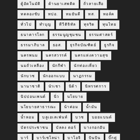
ตู้อัตโนมัติ
ต้านยาเสพติด
ถั่วลายเสือ
ทดลองขับ
ทปอ.
ทมยันตี
ทส.
ทอล์ค
ทั่วไป
ทำบุญ
ทีวีดิจิทัล
ทุจริต
ทุนไทย
ธนาคารโลก
ธรรมนูญชุมชน
ธรรมศาสตร์
ธรรมาภิบาล
ธอส.
ธุรกิจบัณฑิตย์
ธูรกิจ
นครพนม
นครสวรรค์
นครแห่งความสุข
นมถั่วเหลือง
นักกีฬา
นักท่องเที่ยว
นักบวช
นักออกแบบ
นาฏกรรม
นานาชาติ
นำเชา
นิด้า
นิทรรศการ
นิปปอนเพนต์
นิ่ว
นโยบาย
นโยบายสาธารณะ
น้าค่อม
น้ำมัน
น้ำหอม
บลูเอเลเฟ่นท์
บวช
บอยแบนด์
บัตรประชาชน
บัลลง ดอร์
บางกอกฮับ
บาร์
บาร์เซโลน่า
บาโอจิ
บินบิน
บิ๊กตู่