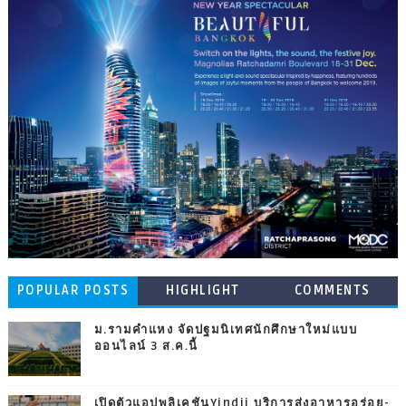
POPULAR POSTS
HIGHLIGHT
COMMENTS
ม.รามคำแหง จัดปฐมนิเทศนักศึกษาใหม่แบบ
ออนไลน์ 3 ส.ค.นี้
เปิดตัวแอปพลิเคชันYindii บริการส่งอาหารอร่อย-