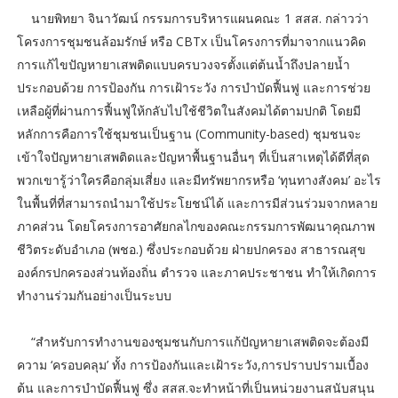
นายพิทยา จินาวัฒน์ กรรมการบริหารแผนคณะ 1 สสส. กล่าวว่า
โครงการชุมชนล้อมรักษ์ หรือ CBTx เป็นโครงการที่มาจากแนวคิด
การแก้ไขปัญหายาเสพติดแบบครบวงจรตั้งแต่ต้นน้ำถึงปลายน้ำ
ประกอบด้วย การป้องกัน การเฝ้าระวัง การบำบัดฟื้นฟู และการช่วย
เหลือผู้ที่ผ่านการฟื้นฟูให้กลับไปใช้ชีวิตในสังคมได้ตามปกติ โดยมี
หลักการคือการใช้ชุมชนเป็นฐาน (Community-based) ชุมชนจะ
เข้าใจปัญหายาเสพติดและปัญหาพื้นฐานอื่นๆ ที่เป็นสาเหตุได้ดีที่สุด
พวกเขารู้ว่าใครคือกลุ่มเสี่ยง และมีทรัพยากรหรือ ‘ทุนทางสังคม’ อะไร
ในพื้นที่ที่สามารถนำมาใช้ประโยชน์ได้ และการมีส่วนร่วมจากหลาย
ภาคส่วน โดยโครงการอาศัยกลไกของคณะกรรมการพัฒนาคุณภาพ
ชีวิตระดับอำเภอ (พชอ.) ซึ่งประกอบด้วย ฝ่ายปกครอง สาธารณสุข
องค์กรปกครองส่วนท้องถิ่น ตำรวจ และภาคประชาชน ทำให้เกิดการ
ทำงานร่วมกันอย่างเป็นระบบ
“สำหรับการทำงานของชุมชนกับการแก้ปัญหายาเสพติดจะต้องมี
ความ ‘ครอบคลุม’ ทั้ง การป้องกันและเฝ้าระวัง,​การปราบปรามเบื้อง
ต้น และการบำบัดฟื้นฟู ซึ่ง สสส.จะทำหน้าที่เป็นหน่วยงานสนับสนุน