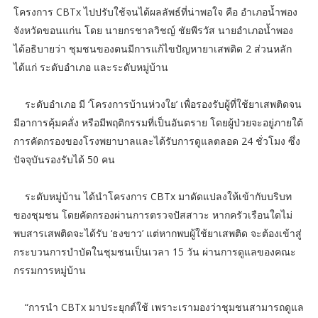
โครงการ CBTx ไปปรับใช้จนได้ผลลัพธ์ที่น่าพอใจ คือ อำเภอน้ำพอง
จังหวัดขอนแก่น โดย นายกรชาลวิชญ์ ชัยพีรวัส นายอำเภอน้ำพอง
ได้อธิบายว่า ชุมชนของตนมีการแก้ไขปัญหายาเสพติด 2 ส่วนหลัก
ได้แก่ ระดับอำเภอ และระดับหมู่บ้าน
ระดับอำเภอ มี ‘โครงการบ้านห่วงใย’ เพื่อรองรับผู้ที่ใช้ยาเสพติดจน
มีอาการคุ้มคลั่ง หรือมีพฤติกรรมที่เป็นอันตราย โดยผู้ป่วยจะอยู่ภายใต้
การคัดกรองของโรงพยาบาลและได้รับการดูแลตลอด 24 ชั่วโมง ซึ่ง
ปัจจุบันรองรับได้ 50 คน
ระดับหมู่บ้าน ได้นำโครงการ CBTx มาดัดแปลงให้เข้ากับบริบท
ของชุมชน โดยคัดกรองผ่านการตรวจปัสสาวะ หากครัวเรือนใดไม่
พบสารเสพติดจะได้รับ ‘ธงขาว’ แต่หากพบผู้ใช้ยาเสพติด จะต้องเข้าสู่
กระบวนการบำบัดในชุมชนเป็นเวลา 15 วัน ผ่านการดูแลของคณะ
กรรมการหมู่บ้าน
“การนำ CBTx มาประยุกต์ใช้ เพราะเรามองว่าชุมชนสามารถดูแล