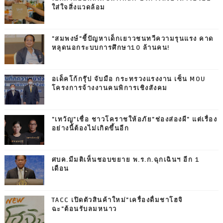
ใส่ใจสิ่งแวดล้อม
"สมพงษ์"ชี้ปัญหาเด็กเยาวชนทวีความรุนแรง คาด
หลุดนอกระบบการศึกษา10 ล้านคน!
อเด็คโก้กรุ๊ป จับมือ กระทรวงแรงงาน เซ็น MOU
โครงการจ้างงานคนพิการเชิงสังคม
"เทวัญ"เชื่อ ชาวโคราชให้อภัย"ช่องส่องผี" แต่เรื่อง
อย่างนี้ต้องไม่เกิดขึ้นอีก
ศบค.มีมติเห็นชอบขยาย พ.ร.ก.ฉุกเฉินฯ อีก 1
เดือน
TACC เปิดตัวสินค้าใหม่"เครื่องดื่มชาโฮจิ
ฉะ"ต้อนรับลมหนาว