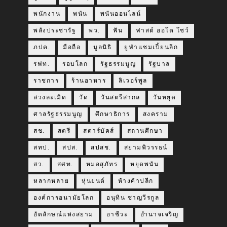
พนักงาน
พนัน
พนันออนไลน์
พลังประชารัฐ
พว.
ฟัน
ฟาสต์ ออโต โชว์
ภปค.
มือถือ
มูลนิธิ
ยูฟ่าแชมเปี้ยนลีก
รฟท.
รอบโลก
รัฐธรรมนูญ
รัฐบาล
ราชการ
ร้านอาหาร
ลิเวอร์พูล
ล่วงละเมิด
วัด
วันสตรีสากล
วันหยุด
ศาลรัฐธรรมนูญ
ศึกษาธิการ
สงคราม
สช.
สตรี
สตาร์บัคส์
สถานศึกษา
สทป.
สปส.
สปสช.
สยามพิวรรธน์
สว.
สศท.
หมอสุภัทร
หยุดพนัน
หลากหลาย
หุ่นยนต์
ห้างค้าปลีก
องค์การอนามัยโลก
อนุทิน ชาญวีรกูล
อัตลักษณ์แห่งสยาม
อาชีวะ
อำนาจเจริญ