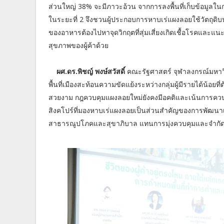
ส่วนใหญ่ 38% จะมีภาวะอ้วน จากการลงพื้นที่เก็บข้อมูล
ในระยะที่ 2 จึงชวนผู้ประกอบการหาบเร่แผงลอยใช้วัตถุด
ของอาหารต้องไปหาจุดวิกฤตที่สุ่มเสี่ยงเกิดเชื้อโรคและแ
สุขภาพของผู้ค้าด้วย
ผศ.ดร.พิชญ์ พงษ์สวัสดิ์
คณะรัฐศาสตร์ จุฬาลงกรณ์มหาวิท
พื้นที่เมืองสะท้อนความขัดแย้งระหว่างกลุ่มผู้มีรายได้น้อยที่
สวยงาม กฎควบคุมแผงลอยใหม่ยังคงมีอคติและเน้นการคว
สิงคโปร์ที่มองหาบเร่แผงลอยเป็นส่วนสำคัญของการพัฒนาเม
สาธารณูปโภคและสุขาภิบาล แทนการมุ่งควบคุมและจำกัดโ