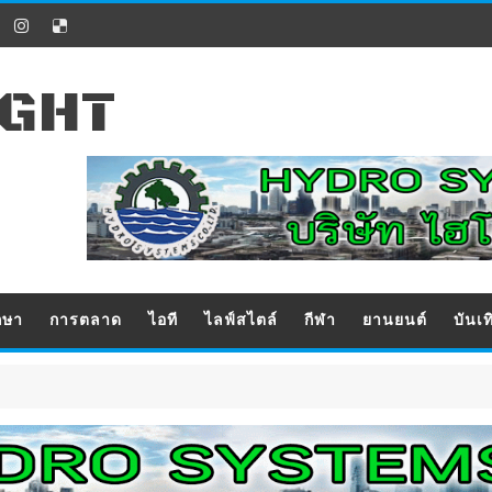
IGHT
กษา
การตลาด
ไอที
ไลฟ์สไตล์
กีฬา
ยานยนต์
บันเท