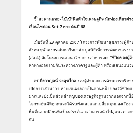
ชี้"สะพานพุทธ-โบ๊เบ๊"คือหัวใจเศรษฐกิจ นักท่องเที่ยว
เงื่อนไขก่อน Set Zero ต้นปี'68
เมื่อวันที่ 29 ตุลาคม 2567 โครงการพัฒนาสุขภาวะผู้ค
สังคม จุฬาลงกรณ์มหาวิทยาลัย มูลนิธิเพื่อการพัฒนาแร
(สสส.) จัดโครงการเสวนาวิชาการสาธารณะ
“ชีวิตของผู้
หาทางออกร่วมกันระหว่างภาครัฐและผู้ค้า พร้อมเสนอแนว
ดร.กิ่งกาญจน์ จงสุขไกล
รองผู้อำนวยการด้านการบริหาร
เปิดการเสวนาว่า หาบเร่แผงลอยเป็นส่วนหนึ่งของวิถีชีวิ
มากและยังเป็นส่วนสำคัญของเศรษฐกิจฐานรากนอกจากนี้ยังสร
โอกาสอันดีที่ทุกคนจะได้รับฟังและแลกเปลี่ยนมุมมองเรื่อง
พื้นที่แลกเปลี่ยนที่สร้างสรรค์และสามารถนำไปสู่แนวทางก
กัน