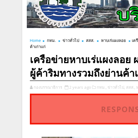
Home
กทม.
ข่าวทั่วไป
สสส.
หาบเร่แผงลอย
เคร
ค้าเก่าแก่
เครือข่ายหาบเร่แผงลอย
ผู้ค้าริมทางรวมถึงย่านค้าเ
กองบรรณาธิการ
2 years ago
กทม.,
ข่าวทั่วไป,
สสส.,
RESPONS